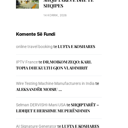
SHQIPES
14 KORRIK, 2026
Komente Së Fundi
LUFTA E KOSHARES
online travel booking
te
DR.MOIKOM ZEQO: KARL
IPTV France
te
TOPIA DHE KULTI I GJON VLADIMIRIT
Wire Testing Machine Manufacturers in India
te
ALEKSANDËR MOISIU …
SHQIPTARËT –
Selman DERVISHI-Mani USA
te
LIDHJET E HERSHME ME PERËNDIMIN
LUFTA E KOSHARES
AI Signature Generator
te