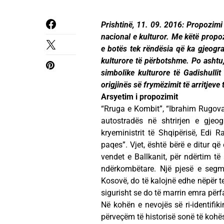
Prishtinë, 11. 09. 2016: Propozimi 
nacional e kulturor. Me këtë propo
e botës tek rëndësia që ka gjeogra
kulturore të përbotshme. Po ashtu,
simbolike kulturore të Gadishullit
origjinës së frymëzimit të arritjeve t
Arsyetim i propozimit
“Rruga e Kombit”, “Ibrahim Rugova”
autostradës në shtrirjen e gjeog
kryeministrit të Shqipërisë, Edi 
paqes”. Vjet, është bërë e ditur q
vendet e Ballkanit, për ndërtim të 
ndërkombëtare. Një pjesë e segme
Kosovë, do të kalojnë edhe nëpër t
sigurisht se do të marrin emra për
Në kohën e nevojës së ri-identifiki
përveçëm të historisë sonë të koh