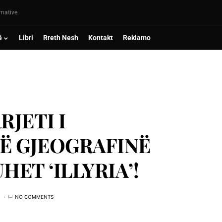
rmative.
ë
Libri
Rreth Nesh
Kontakt
Reklamo
RJETI I
Ë GJEOGRAFINË
HET ‘ILLYRIA’!
NO COMMENTS