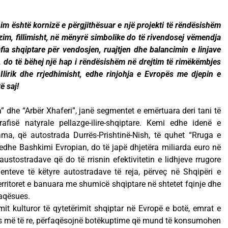
im është kornizë e përgjithësuar e një projekti të rëndësishëm
zim, fillimisht, në mënyrë simbolike do të rivendosej vëmendja
fia shqiptare për vendosjen, ruajtjen dhe balancimin e linjave
 do të bëhej një hap i rëndësishëm në drejtim të rimëkëmbjes
 Ilirik dhe rrjedhimisht, edhe rinjohja e Evropës me djepin e
ë saj!
 dhe “Arbër Xhaferi”, janë segmentet e emërtuara deri tani të
rafisë natyrale pellazge-ilire-shqiptare. Kemi edhe idenë e
Rama, që autostrada Durrës-Prishtinë-Nish, të quhet “Rruga e
ë edhe Bashkimi Evropian, do të japë dhjetëra miliarda euro në
austostradave që do të rrisnin efektivitetin e lidhjeve rrugore
nteve të këtyre autostradave të reja, përveç në Shqipëri e
erritoret e banuara me shumicë shqiptare në shtetet fqinje dhe
faqësues.
mit kulturor të qytetërimit shqiptar në Evropë e botë, emrat e
ës më të re, përfaqësojnë botëkuptime që mund të konsumohen