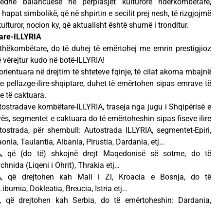
dhe balancuese në përplasjet kulturore ndërkombëtare,
 hapat simbolikë, që në shpirtin e secilit prej nesh, të rizgjojmë
lturor, nocion ky, që aktualisht është shumë i tronditur.
tare-ILLYRIA
gjithëkombëtare, do të duhej të emërtohej me emrin prestigjioz
të vërejtur kudo në botë-ILLYRIA!
rientuara në drejtim të shteteve fqinje, të cilat akoma mbajnë
re pellazge-ilire-shqiptare, duhet të emërtohen sipas emrave të
ne të caktuara.
utostradave kombëtare-ILLYRIA, traseja nga jugu i Shqipërisë e
ovës, segmentet e caktuara do të emërtoheshin sipas fiseve ilire
ostrada, për shembull: Autostrada ILLYRIA, segmentet-Epiri,
onia, Taulantia, Albania, Pirustia, Dardania, etj…
A, që (do të) shkojnë drejt Maqedonisë së sotme, do të
hnida (Liqeni i Ohrit), Thrakia etj…
A, që drejtohen kah Mali i Zi, Kroacia e Bosnja, do të
burnia, Dokleatia, Breucia, Istria etj…
, që drejtohen kah Serbia, do të emërtoheshin: Dardania,