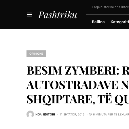
Faqe historike dhe info
Pashtriku
Ballina
Kategorit
OPINIONE
BESIM ZYMBERI: R
AUTOSTRADAVE N
SHQIPTARE, TË QU
NGA
EDITORI
11 SHTATOR, 2016
6 MINUTA PËR TË LEXUAR