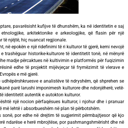
iptare, pavarësisht kufijve të dhunshëm, ka në identitetin e saj
tnologjike, arkitektonike e arkeologjike, që flasin për një
ar të njëjtë, hiç nuancat regjionale.
t, në epokën e një ridefinimi të ri kulturor të gjerë, kemi nevojë
e trashëguar historike-kulturore të identitetit tonë, në mënyrë
he madje përcaktues në kultivimin e platformës për fuqizimin
orësinë edhe të projektit mijëvjeçar të frymëzimit të vlerave e
Evropës e më gjerë.
ë udhëpërshkruesve e analistëve të ndryshëm, që shprehen se
, kanë parë larushi imponimesh kulturore dhe ndonjëherë, vetë-
identitetit autentik e autokton kulturor.
k, është një nocion përfaqësues kulturor, i njohur dhe i pranuar
shtë më lehtë i absorbueshëm në plan të përbotshëm.
ës sonë, por edhe në drejtim të sugjerimit përmbajtjesor që kjo
 herë ndarëse e herë mbrojtëse, por pashmangshmërisht dhe në