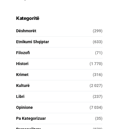
Kategoritë
Dëshmorët
(299)
Etnikumi Shqiptar
(633)
Filozofi
(71)
Histori
(1 770)
Krimet
(316)
Kulturë
(2 027)
Libri
(237)
Opinione
(7 034)
Pa Kategorizuar
(35)