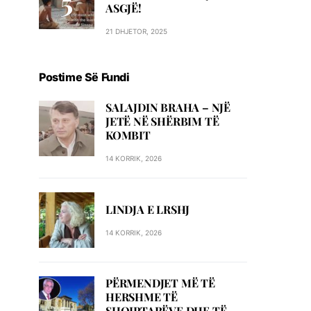
ASGJË!
21 DHJETOR, 2025
Postime Së Fundi
SALAJDIN BRAHA – NJЁ
JETЁ NЁ SHЁRBIM TЁ
KOMBIT
14 KORRIK, 2026
LINDJA E LRSHJ
14 KORRIK, 2026
PËRMENDJET MË TË
HERSHME TË
SHQIPTARËVE DHE TË