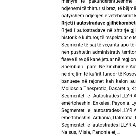
mënyrë të pakundërshtueshme e
ndjehemi të thirrur si brez, të bëjmë
natyrshëm ndjenjën e vetëbesimit ku
Rrjeti i autostradave gjithëkombë
Rrjeti i autostradave në shtrirje 
historik e kulturor, të respektuar e 
Segmente të saj të veçanta apo të o
nën pushtetin administrativ territo
fiseve ilire që kanë jetuar në regjio
Shembulli i parë: Në zinxhirin e A
në drejtim të kufirit fundor të Kos
banuese në rajonet kah kalon aut
Molloscia Thesprotia, Dasaretia, Ka
Segmentet e Autostradës-ILLYRI
emërtoheshin: Enkelea, Payonia, Lyc
Segmentet e autostradës-ILLYRI
emërtoheshin: Ardiania, Dalmatia, Li
Segmentet e autostradës-ILLYRIA
Naisus, Misia, Panonia etj…