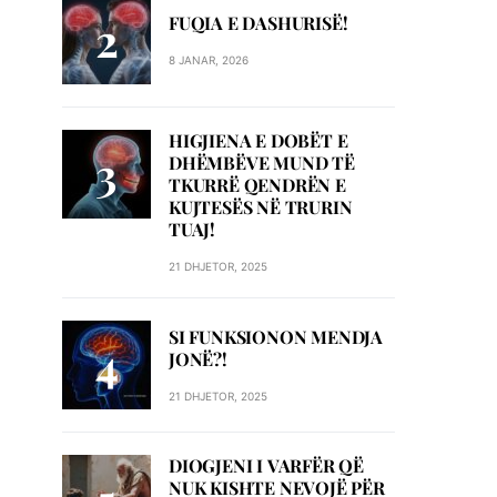
FUQIA E DASHURISË!
8 JANAR, 2026
HIGJIENA E DOBËT E
DHËMBËVE MUND TË
TKURRË QENDRËN E
KUJTESËS NË TRURIN
TUAJ!
21 DHJETOR, 2025
SI FUNKSIONON MENDJA
JONË?!
21 DHJETOR, 2025
DIOGJENI I VARFËR QË
NUK KISHTE NEVOJË PËR