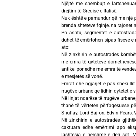
Njëjtë me shembujt e lartshënu
drejtim të Greqisë e Italisë.
Nuk është e pamundur që me një pre
brenda shteteve fqinje, na rajonet
Po ashtu, segmentet e autostrada
duhet të emërtohen sipas fiseve e n
ato:
Në zinxhirin e autostradës kombë
me emra të qyteteve domethënëse, 
antike, por edhe me emra të vendev
e mesjetës së vonë.
Emrat dhe ngjarjet e pas shekulli
rrugëve urbane që lidhin qytetet e
Në linjat ndarëse të rrugëve urban
thanë të vërtetën përfaqësuese pë
Shuflay, Lord Bajron, Edvin Pears, 
Në zinxhirin e autostradës gjithë
caktuara edhe emërtimi apo eks
lashtësia e hershme e deri sot. 