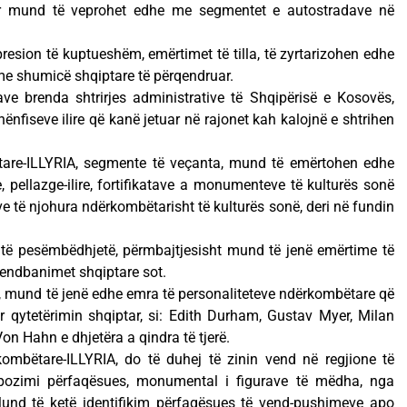
ar mund të veprohet edhe me segmentet e autostradave në
sion të kuptueshëm, emërtimet të tilla, të zyrtarizohen edhe
 me shumicë shqiptare të përqendruar.
ve brenda shtrirjes administrative të Shqipërisë e Kosovës,
ënfiseve ilire që kanë jetuar në rajonet kah kalojnë e shtrihen
tare-ILLYRIA, segmente të veçanta, mund të emërtohen edhe
pellazge-ilire, fortifikatave a monumenteve të kulturës sonë
e të njohura ndërkombëtarisht të kulturës sonë, deri në fundin
t të pesëmbëdhjetë, përmbajtjesisht mund të jenë emërtime të
 vendbanimet shqiptare sot.
e, mund të jenë edhe emra të personaliteteve ndërkombëtare që
r qytetërimin shqiptar, si: Edith Durham, Gustav Myer, Milan
Von Hahn e dhjetëra a qindra të tjerë.
kombëtare-ILLYRIA, do të duhej të zinin vend në regjione të
pozimi përfaqësues, monumental i figurave të mëdha, nga
Mund të ketë identifikim përfaqësues të vend-pushimeve apo