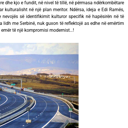
 dhe kjo e fundit, në nivel të tillë, në përmasa ndërkombëtare
r kulturalisht në një plan meritor. Ndërsa, ideja e Edi Ramës,
evojës së identifikimit kulturor specifik në hapësirën në të
na lidh me Serbinë, nuk guxon të reflektojë as edhe në emërtim
në emër të një kompromisi modernist…!