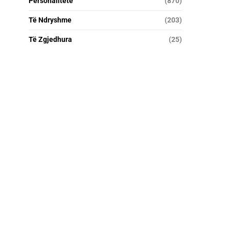
Personalitete
(870)
Të Ndryshme
(203)
Të Zgjedhura
(25)