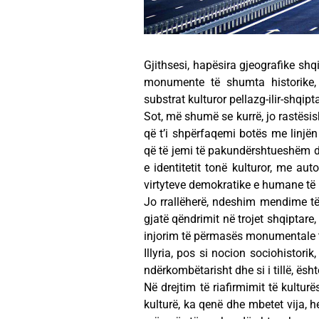
Gjithsesi, hapësira gjeografike shq
monumente të shumta historike, e
substrat kulturor pellazg-ilir-shqipt
Sot, më shumë se kurrë, jo rastësish
që t’i shpërfaqemi botës me linjën 
që të jemi të pakundërshtueshëm d
e identitetit tonë kulturor, me aut
virtyteve demokratike e humane të 
Jo rrallëherë, ndeshim mendime t
gjatë qëndrimit në trojet shqiptare
injorim të përmasës monumentale të 
Illyria, pos si nocion sociohistori
ndërkombëtarisht dhe si i tillë, ë
Në drejtim të riafirmimit të kultur
kulturë, ka qenë dhe mbetet vija,