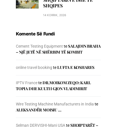
SHQIPES
14 KORRIK, 2026
Komente Së Fundi
SALAJDIN BRAHA
Cement Testing Equipment
te
– NJЁ JETЁ NЁ SHЁRBIM TЁ KOMBIT
LUFTA E KOSHARES
online travel booking
te
DR.MOIKOM ZEQO: KARL
IPTV France
te
TOPIA DHE KULTI I GJON VLADIMIRIT
Wire Testing Machine Manufacturers in India
te
ALEKSANDËR MOISIU …
SHQIPTARËT –
Selman DERVISHI-Mani USA
te