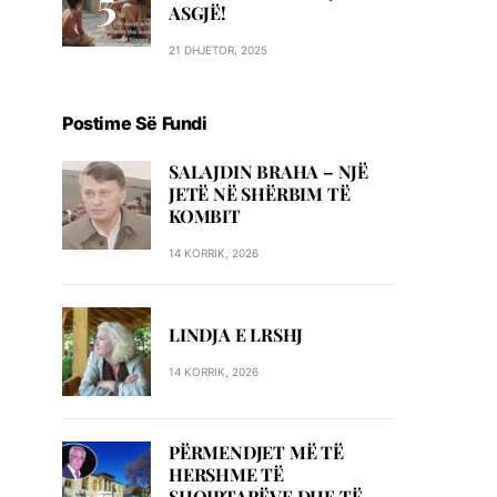
ASGJË!
21 DHJETOR, 2025
Postime Së Fundi
SALAJDIN BRAHA – NJЁ
JETЁ NЁ SHЁRBIM TЁ
KOMBIT
14 KORRIK, 2026
LINDJA E LRSHJ
14 KORRIK, 2026
PËRMENDJET MË TË
HERSHME TË
SHQIPTARËVE DHE TË