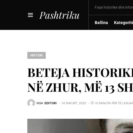
Faqe historike dhe info
Pashtriku
Ballina
Kategorit
HISTORI
BETEJA HISTORIK
NË ZHUR, MË 13 SH
NGA
EDITORI
14 SHKURT, 2022
10 MINUTA PËR TË LEXUA