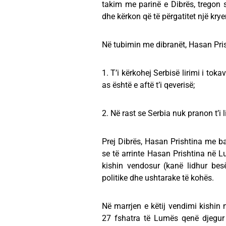
takim me parinë e Dibrës, tregon 
dhe kërkon që të përgatitet një kry
Në tubimin me dibranët, Hasan Prish
1. T’i kërkohej Serbisë lirimi i tok
as është e aftë t’i qeverisë;
2. Në rast se Serbia nuk pranon t’i 
Prej Dibrës, Hasan Prishtina me ba
se të arrinte Hasan Prishtina në L
kishin vendosur (kanë lidhur bes
politike dhe ushtarake të kohës.
Në marrjen e këtij vendimi kishin n
27 fshatra të Lumës qenë djegur