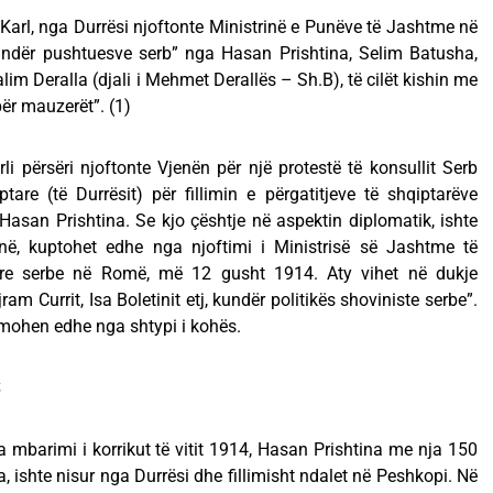
Karl, nga Durrësi njoftonte Ministrinë e Punëve të Jashtme në
kundër pushtuesve serb” nga Hasan Prishtina, Selim Batusha,
im Deralla (djali i Mehmet Derallës – Sh.B), të cilët kishin me
ër mauzerët”. (1)
 përsëri njoftonte Vjenën për një protestë të konsullit Serb
ptare (të Durrësit) për fillimin e përgatitjeve të shqiptarëve
asan Prishtina. Se kjo çështje në aspektin diplomatik, ishte
në, kuptohet edhe nga njoftimi i Ministrisë së Jashtme të
ore serbe në Romë, më 12 gusht 1914. Aty vihet në dukje
am Currit, Isa Boletinit etj, kundër politikës shoviniste serbe”.
irmohen edhe nga shtypi i kohës.
S
ga mbarimi i korrikut të vitit 1914, Hasan Prishtina me nja 150
a, ishte nisur nga Durrësi dhe fillimisht ndalet në Peshkopi. Në