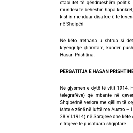
stabilitet të qëndrueshëm politik
mundësi të bëheshin hapa konkret, p
kishin menduar disa krerë të kryeng
në Shqipëri.
Në këto rrethana u shtrua si det
kryengritje çlirimtare, kundër pu
Hasan Prishtina.
PËRGATITJA E HASAN PRISHTIN
Në gjysmën e dytë të vitit 1914, H
telegrafëve) që mbante në qever
Shqipërinë veriore me qëllim të org
ishte e zënë në luftë me Austro – 
28.VII.1914) në Sarajevë dhe këtë s
e trojeve të pushtuara shqiptare.