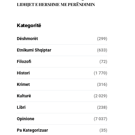
LIDHJET E HERSHME ME PERËNDIMIN
Kategoritë
Dëshmorët
(299)
Etnikumi Shqiptar
(633)
Filozofi
(72)
Histori
(1 770)
Krimet
(316)
Kulturë
(2 029)
Libri
(238)
Opinione
(7 037)
Pa Kategorizuar
(35)