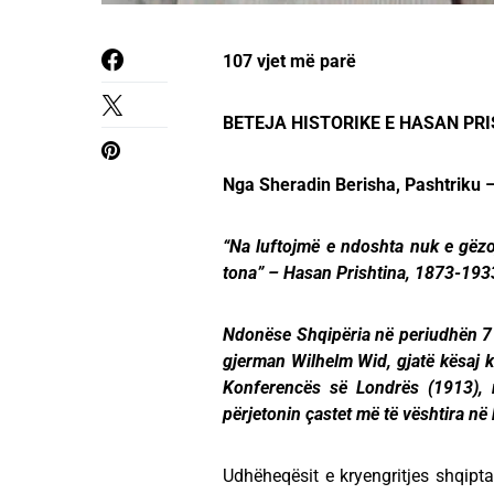
107 vjet më parë
BETEJA HISTORIKE E HASAN PRI
Nga Sheradin Berisha, Pashtriku 
“Na luftojmë e ndoshta nuk e gëzoj
tona” – Hasan Prishtina, 1873-193
Ndonëse Shqipëria në periudhën 7 
gjerman Wilhelm Wid, gjatë kësaj k
Konferencës së Londrës (1913), 
përjetonin çastet më të vështira në 
Udhëheqësit e kryengritjes shqipta