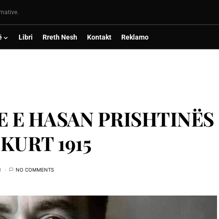
rmative.
ë
Libri
Rreth Nesh
Kontakt
Reklamo
E E HASAN PRISHTINËS
KURT 1915
R
NO COMMENTS