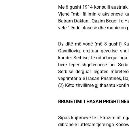
Më 6 gusht 1914 konsulli austriak 
Vjenë “mbi fillimin e aksioneve 
Bajram Daklani, Qazim Begolli e Hal
vete ”lëndë plasëse dhe municion p
Dy ditë më vonë (më 8 gusht) Karli
Gavrilloviq, drejtuar qeverisë shqi
kundër Serbisë, të udhëhequr nga H
bërë tepër shqetësuese për Serbi
Serbisë dërguar legatës mbretër
veprimtaria e Hasan Prishtinës, Bajr
(2) Këto zhvillime gjithashtu konf
RRUGËTIMI I HASAN PRISHTINË
Sipas kujtimeve të I.Strazimirit, n
dibranë e luftëtarë tjerë nga Kosov