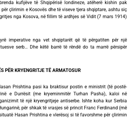
 brenda kufijëve të Shqipërisë londineze, atëherë kishin pak
ër çlirimin e Kosovës dhe të viseve tjera shqiptare, ashtu siç
ritjes nga Kosova, në fillim të ardhjes së Vidit (7 mars 1914)
yrë imperative nga vet shqiptarët që të përgatiten për një
shtuesve serb… Dhe këtë barrë të rëndë do ta marrë përsipër
ËS PËR KRYENGRITJE TË ARMATOSUR
asan Prishtina pasi ka braktisur postin e ministrit (të postë-
inë e Durrësit (me kryeminmitër Turhan Pasha), kaloi në
anizimit të një kryengritjeje antiserbe. Ishte koha kur Serbia
Hungarinë, për shkak të vrasjes së princit Franc Ferdinand (më
ituatë Hasan Prishtina e vlerësoj si të favorshme për çlirimin