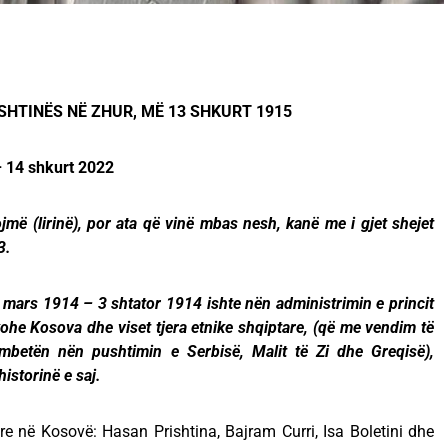
SHTINËS NË ZHUR, MË 13 SHKURT 1915
– 14 shkurt 2022
më (lirinë), por ata që vinë mbas nesh, kanë me i gjet shejet
3.
mars 1914 – 3 shtator 1914 ishte nën administrimin e princit
ohe Kosova dhe viset tjera etnike shqiptare, (që me vendim të
mbetën nën pushtimin e Serbisë, Malit të Zi dhe Greqisë),
historinë e saj.
re në Kosovë: Hasan Prishtina, Bajram Curri, Isa Boletini dhe