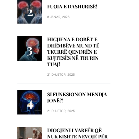
FUQIA E DASHURISË!
8 JANAR, 2026
HIGJIENA E DOBËT E
DHËMBËVE MUND TË
TKURRË QENDRËN E
KUJTESËS NË TRURIN
TUAJ!
21 DHJETOR, 2025
SI FUNKSIONON MENDJA
JONË?!
21 DHJETOR, 2025
DIOGJENI I VARFËR QË
NUK KISHTE NEVOJË PËR