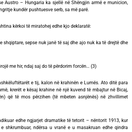
se Austro – Hungaria ka sjellë në Shëngjin armë e municion,
engritje kundër pushtuesve serb, sa më parë.
tina kërkoi të miratohej edhe kjo deklaratë:
ave shqiptare, sepse nuk janë të saj dhe ajo nuk ka të drejtë dhe
lirojë me hir, ndaj saj do të përdorim forcën… (3)
shkëluftëtarët e tij, kalon në krahinën e Lumës. Ato ditë para
umë, krerët e kësaj krahine në një kuvend të mbajtur në Bicaj,
ën) që të mos përzihen (të mbeten asnjënës) në zhvillimet
dikuar edhe ngjarjet dramatike të tetorit – nëntorit 1913, kur
 e shkrumbuar, ndërsa u vranë e u masakruan edhe qindra