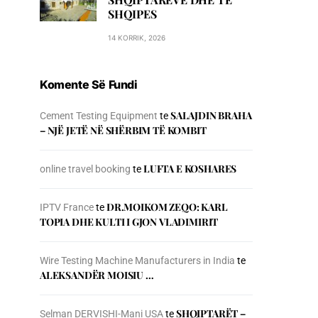
SHQIPES
14 KORRIK, 2026
Komente Së Fundi
SALAJDIN BRAHA
Cement Testing Equipment
te
– NJЁ JETЁ NЁ SHЁRBIM TЁ KOMBIT
LUFTA E KOSHARES
online travel booking
te
DR.MOIKOM ZEQO: KARL
IPTV France
te
TOPIA DHE KULTI I GJON VLADIMIRIT
Wire Testing Machine Manufacturers in India
te
ALEKSANDËR MOISIU …
SHQIPTARËT –
Selman DERVISHI-Mani USA
te