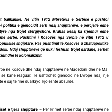
at ballkanike. Në vitin 1912 Mbretëria e Serbisë e pushtoi
 politika e gjenocidit serb ndaj shqiptarëve, e përcjellë edhe
re nga trojet stërgjyshore. Krahas kësaj ka rrjedhur edhe
s me serbë. Pushtimi i Kosovës nga Serbia në vitin 1912 u
pullsisë shqiptare. Pas pushtimit të Kosovës u zbatuapolitika
olli. Ndaj shqiptarëve që nuk i lëshuan trojet dardane, serbët
idit dhe të kolonializmit.
serbe në Kosovë dhe ndaj shqiptarëve në Maqedoni dhe në Mal
 se kanë reaguar. Të ushtrohet gjenocid në Evropë ndaj një
të e saj të rinë duarkryq, kjo është absurde.
set e tjera shqiptare
–
Për krimet serbe ndaj shqiptarëve në