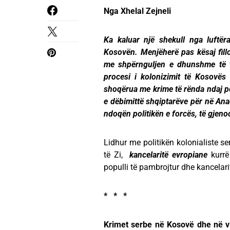
Nga Xhelal Zejneli
Ka kaluar një shekull nga luftër
Kosovën. Menjëherë pas kësaj filloi
me shpërnguljen e dhunshme të ty
procesi i kolonizimit të Kosovë
shoqërua me krime të rënda ndaj po
e dëbimittë shqiptarëve për në Anad
ndoqën politikën e forcës, të gjenoc
Lidhur me politikën kolonialiste 
të Zi,
kancelaritë evropiane
kurrë
populli të pambrojtur dhe kancelari
* * *
Krimet serbe në Kosovë dhe në vi