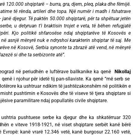
rë 120.000 shqiptarë – burra, gra, djem, pleq, plaka dhe fëmijë.
time të rënda, artileri dhe topa. Një numër i madh i fshatrave
anë djegur. Të paktën 50.000 shqiptarë, për ta shpëtuar jetën
rbe, u detyruan t’i braktisin trojet e veta, të bëhen refugjatë
përi. Kjo politikë shfarosëse ndaj shqiptarëve të Kosovës e
r në asnjë mënyrë nuk e ndryshoi karakterin shqiptar të saj. Me
arëve në Kosovë, Serbia synonte ta zbrazë atë vend, në mënyrë
zezë si dhe ta serbizonte atë”.
eograd në periudhën e luftërave ballkanike ka qenë
Nikollaj
a qenë i njohur për idetë tij pan-sllaviste. Ka qenë “më serb se
 Botërore ka ushtruar ndikim të jashtëzakonshëm në politikën e
misht pushtimin e Kosovës dhe të viseve të tjera shqiptare si
jësive paramilitare ndaj popullatës civile shqiptare.
38 ushtria pushtuese serbe ka djegur dhe ka shkatërruar 320
dhën e viteve 1918-1921, në viset shqiptare serbët kanë bërë
 në Evropë: kanë vrarë 12.346 vetë, kanë burgosur 22.160 vetë,