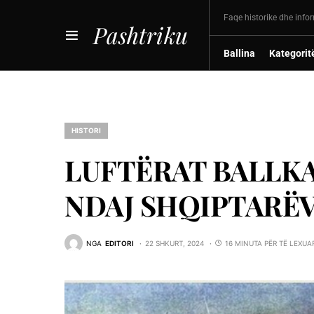
Faqe historike dhe info
Pashtriku
Ballina
Kategorit
HISTORI
LUFTËRAT BALLKA
NDAJ SHQIPTARË
NGA
EDITORI
22 SHKURT, 2024
16 MINUTA PËR TË LEXUA