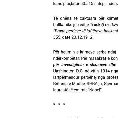
kanë plaçkitur 50.515 shtëpi, ndërs
Të dhëna të caktuara për krimet
ballkanike jep edhe
Trocki
(Lev Dav
“Prapa perdeve të luftërave ballkani
355, datë 23.12.1912.
Për hetimin e krimeve serbe ndaj
ndërkombëtar. Për masakrat e kon
për investigimin e shkaqeve dhe 
Uashington D.C. në vitin 1914 ng
lartpërmendur përbëhej nga profeso
Britania e Madhe, SHBA-ja, Gjermani
laureatë të çmimit “Nobel”.
* * *