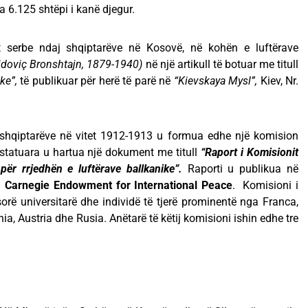
a 6.125 shtëpi i kanë djegur.
 serbe ndaj shqiptarëve në Kosovë, në kohën e luftërave
idoviç Bronshtajn, 1879-1940)
në një artikull të botuar me titull
ke”,
të publikuar për herë të parë në
“Kievskaya Mysl”,
Kiev, Nr.
 shqiptarëve në vitet 1912-1913 u formua edhe një komision
statuara u hartua një dokument me titull
“Raport i Komisionit
për rrjedhën e luftërave ballkanike”.
Raporti u publikua në
a
Carnegie Endowment for International Peace
. Komisioni i
rë universitarë dhe individë të tjerë prominentë nga Franca,
a, Austria dhe Rusia. Anëtarë të këtij komisioni ishin edhe tre