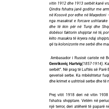
vitin 1912 dhe 1913 serbët kanë vra
Qindra fshatra janë goditur me arma
në Kosovë por edhe në Maqedoni – j
nga masakrat e forcave ushtarake se
dhe të ikin për në Turqi dhe Shqi
dobësoi faktorin shqiptar në të, po
këto masakra të kryera ndaj shqipt
që ta kolonizonte me serbë dhe mala
Ambasador i Rusisë cariste në B
Genrikoviç Hartvig
(1857-1914)
. K
serbët”. Në prag të Luftës së Parë
qeverisë serbe. Ka mbështetur fuqi
dhe krimet e ushtrisë serbe dhe të n
Prej vitit 1918 deri në vitin 19
fshatra shqiptare. Vetëm në periu
një terror, deri atëherë të paparë