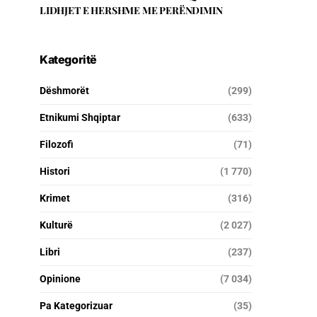
LIDHJET E HERSHME ME PERËNDIMIN
Kategoritë
Dëshmorët
(299)
Etnikumi Shqiptar
(633)
Filozofi
(71)
Histori
(1 770)
Krimet
(316)
Kulturë
(2 027)
Libri
(237)
Opinione
(7 034)
Pa Kategorizuar
(35)