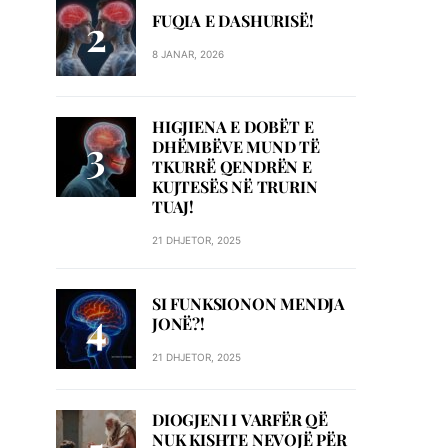
FUQIA E DASHURISË!
8 JANAR, 2026
HIGJIENA E DOBËT E
DHËMBËVE MUND TË
TKURRË QENDRËN E
KUJTESËS NË TRURIN
TUAJ!
21 DHJETOR, 2025
SI FUNKSIONON MENDJA
JONË?!
21 DHJETOR, 2025
DIOGJENI I VARFËR QË
NUK KISHTE NEVOJË PËR