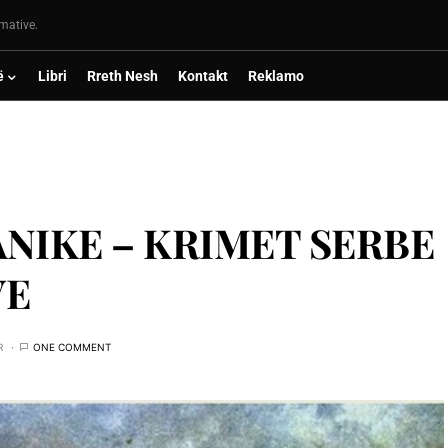
rmative.
ë
Libri
Rreth Nesh
Kontakt
Reklamo
NIKE – KRIMET SERBE
VE
R
ONE COMMENT