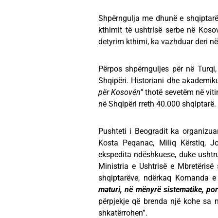
Shpërngulja me dhunë e shqiptarë
kthimit të ushtrisë serbe në Kos
detyrim kthimi, ka vazhduar deri në
Përpos shpërnguljes për në Turqi
Shqipëri. Historiani dhe akademik
për Kosovën”
thotë sevetëm në viti
në Shqipëri rreth 40.000 shqiptarë.
Pushteti i Beogradit ka organizu
Kosta Peqanac, Miliq Kërstiq, Jo
ekspedita ndëshkuese, duke ushtrua
Ministria e Ushtrisë e Mbretërisë
shqiptarëve, ndërkaq Komanda e
maturi, në mënyrë sistematike, po
përpjekje që brenda një kohe sa 
shkatërrohen”.