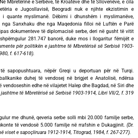
Në Mbretërinë e Serbëve, të Kroatëve dhe të Sllovenëve, e cila
etëria e Jugosllavisë, Beogradi nuk e njihte ekzistimin e
aj i quante myslimanë. Dëbimi i dhunshëm i myslimanëve,
a, nga Sanxhaku dhe nga Maqedonia filloi në Luftën e Parë
Sipas dokumenteve të diplomacisë serbe, deri në gusht të vitit
shpërngulur 281.747 banorë, duke mos i llogaritur fëmijët e
mente për politikën e jashtme të Mbretërisë së Serbisë 1903-
1980, f. 617-618).
e të sapopushtuara, nëpër Greqi u deportuan për në Turqi.
allkanike duhej të vendosej në brigjet e Anatolisë, ndërsa
të vendoseshin edhe në vilajetet Halep dhe Bagdad, në Siri dhe
jashtme të Mbretërisë së Serbisë 1903-1914, Libri VII/2, f. 319
ulur me dhunë, qeveria serbe solli mbi 20.000 familje serbe,
fikonte të vendosë 5.000 familje në rrafshin e Dukagjinit.
(Dr.
 në viset e sapoçliruara 1912-1914, Titograd, 1984, f. 267-277).