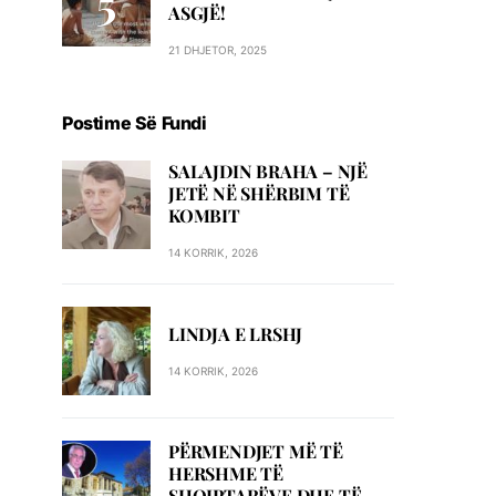
ASGJË!
21 DHJETOR, 2025
Postime Së Fundi
SALAJDIN BRAHA – NJЁ
JETЁ NЁ SHЁRBIM TЁ
KOMBIT
14 KORRIK, 2026
LINDJA E LRSHJ
14 KORRIK, 2026
PËRMENDJET MË TË
HERSHME TË
SHQIPTARËVE DHE TË