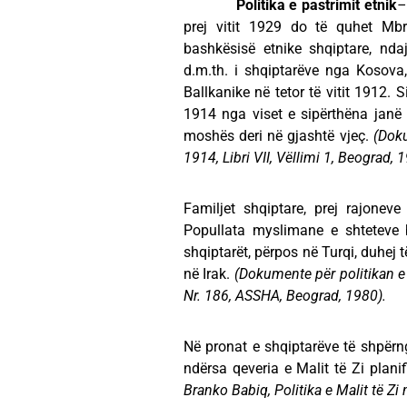
Politika e pastrimit etnik
–
prej vitit 1929 do të quhet Mbr
bashkësisë etnike shqiptare, nd
d.m.th. i shqiptarëve nga Kosov
Ballkanike në tetor të vitit 1912. 
1914 nga viset e sipërthëna janë 
moshës deri në gjashtë vjeç.
(Doku
1914, Libri VII, Vëllimi 1, Beograd, 
Familjet shqiptare, prej rajonev
Popullata myslimane e shteteve b
shqiptarët, përpos në Turqi, duhej 
në Irak.
(Dokumente për politikan e 
Nr. 186, ASSHA, Beograd, 1980).
Në pronat e shqiptarëve të shpërng
ndërsa qeveria e Malit të Zi plani
Branko Babiq, Politika e Malit të Zi