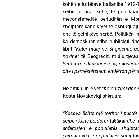
kohën e luftërave ballanike 1912-1
serbë të asaj kohe, të publiku
mëvonshme.Në periudhën e Mbret
shqiptare kanë kryer të ashtuquaj
dhe të çetnikëve serbë. Politikën 
ka demaskuar edhe publicisti dh
librit
“Katër muaj në Shqipërinë q
novine”
të Beogradit, midis tjera
Serbia, me dinastinë e saj panserbe 
dhe i pamëshirshëm ëndërron për ri
Në artikullin e vet
“Kolonizimi dhe s
Kosta Novakoviqi shkruan:
“Kosova është një territor i pastër
serbë i kanë përdorur taktikat dhe 
shfarosjen e popullatës shqipta
çarmatosjen e popullatës shqipta