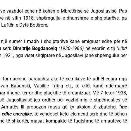
ve vazhdoi edhe në kohën e Mbretërisë së Jugosllavisë. Pas
ovë në vitin 1918, shpërngulja e dhunshme e shqiptarëve, pa
 Luftën e Dytë Botërore.
, një numër i madh i shqiptarëve kanë emigruar edhe për në
u serb
Dimitrije Bogdanoviq
(1930-1986)
në veprën e tij
“Libri
n 1921, nga viset shqiptare në Jugosllavi janë shpërngulur për
ar formacione paraushtarake të çetnikëve të udhëhequra nga
van Babunski, Vasilije Tribiq etj., të cilët kanë ndërmarrë
r dhunë, terror dhe plaçkitje të organizuar. Më 7 tetor 1938,
 së Jugosllavisë jep urdhër për vazhdimin e shpërnguljes së
 Armatës III propozon masa që ky aksion të zbatohet
“me
r edhe energjike
, të vendoset këtu elementi serb dhe të bëhen
më të shkurtër, masat kompakte të fuqishme të arnautëve të