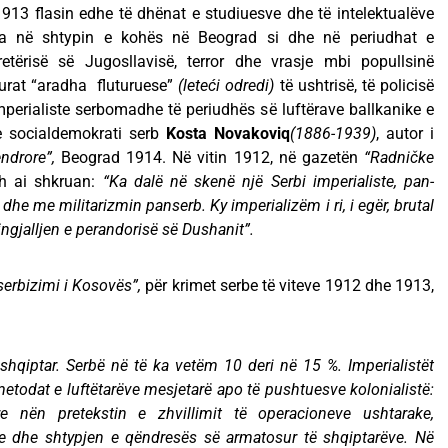
913 flasin edhe të dhënat e studiuesve dhe të intelektualëve
ara në shtypin e kohës në Beograd si dhe në periudhat e
ërisë së Jugosllavisë, terror dhe vrasje mbi popullsinë
turat “aradha fluturuese”
(leteći odredi)
të ushtrisë, të policisë
imperialiste serbomadhe të periudhës së luftërave ballkanike e
e socialdemokrati serb
Kosta Novakoviq
(1886-1939)
, autor i
endrore”,
Beograd 1914. Në vitin 1912, në gazetën
“Radničke
sh ai shkruan:
“Ka dalë në skenë një Serbi imperialiste, pan-
dhe me militarizmin panserb. Ky imperializëm i ri, i egër, brutal
ngjalljen e perandorisë së Dushanit”.
erbizimi i Kosovës”,
për krimet serbe të viteve 1912 dhe 1913,
 shqiptar. Serbë në të ka vetëm 10 deri në 15 %. Imperialistët
metodat e luftëtarëve mesjetarë apo të pushtuesve kolonialistë:
re nën pretekstin e zhvillimit të operacioneve ushtarake,
re dhe shtypjen e qëndresës së armatosur të shqiptarëve. Në