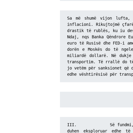
Sa më shumë vijon lufta, 
inflacioni. Rikujtojmë çfar
drastik të rublës, ku iu de
Ndaj, nqs Banka Qëndrore Eu
euro të Rusisë dhe FED-i am
dorën e Moskës do të ngele
miliardë dollarë. Në dukje
transportim. Të rrallë do t
jo vetëm për sanksionet që d
edhe vështirësisë për trans
III.            Së fundmi, 
duhen eksploruar edhe të 