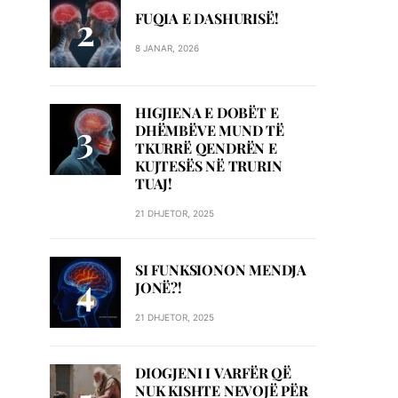
FUQIA E DASHURISË!
8 JANAR, 2026
HIGJIENA E DOBËT E
DHËMBËVE MUND TË
TKURRË QENDRËN E
KUJTESËS NË TRURIN
TUAJ!
21 DHJETOR, 2025
SI FUNKSIONON MENDJA
JONË?!
21 DHJETOR, 2025
DIOGJENI I VARFËR QË
NUK KISHTE NEVOJË PËR