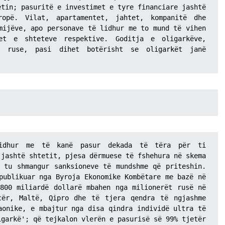
tin; pasuritë e investimet e tyre financiare jashtë 
ropë. Vilat, apartamentet, jahtet, kompanitë dhe 
mijëve, apo personave të lidhur me to mund të vihen 
et e shteteve respektive. Goditja e oligarkëve, 
t ruse, pasi dihet botërisht se oligarkët janë 
. 
idhur me të kanë pasur dekada të tëra për ti 
jashtë shtetit, pjesa dërmuese të fshehura në skema 
 tu shmangur sanksioneve të mundshme që priteshin. 
publikuar nga Byroja Ekonomike Kombëtare me bazë në 
800 miliardë dollarë mbahen nga milionerët rusë në 
cër, Maltë, Qipro dhe të tjera qendra të ngjashme 
aonike, e mbajtur nga disa qindra individë ultra të 
garkë'; që tejkalon vlerën e pasurisë së 99% tjetër 