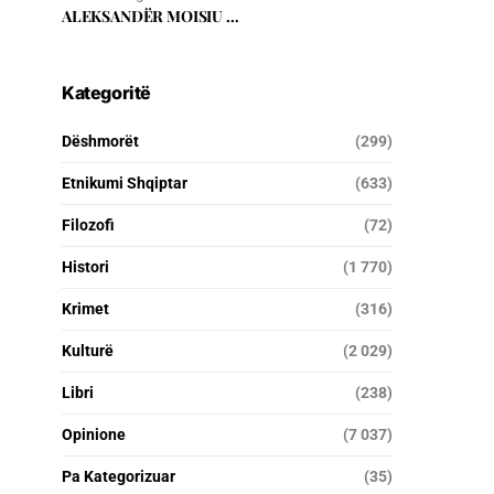
ALEKSANDËR MOISIU …
Kategoritë
Dëshmorët
(299)
Etnikumi Shqiptar
(633)
Filozofi
(72)
Histori
(1 770)
Krimet
(316)
Kulturë
(2 029)
Libri
(238)
Opinione
(7 037)
Pa Kategorizuar
(35)