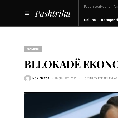
Faqe historike dhe info
Pashtriku
Ballina
Kategorit
OPINIONE
BLLOKADË EKONO
NGA
EDITORI
28 SHKURT, 2022
6 MINUTA PËR TË LEXUAR