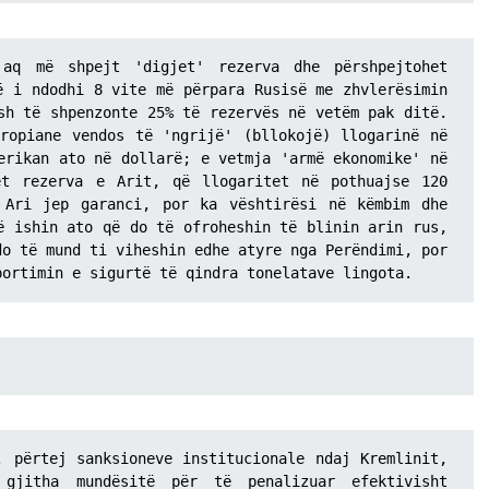
aq më shpejt 'digjet' rezerva dhe përshpejtohet 
ë i ndodhi 8 vite më përpara Rusisë me zhvlerësimin 
sh të shpenzonte 25% të rezervës në vetëm pak ditë. 
ropiane vendos të 'ngrijë' (bllokojë) llogarinë në 
erikan ato në dollarë; e vetmja 'armë ekonomike' në 
t rezerva e Arit, që llogaritet në pothuajse 120 
 Ari jep garanci, por ka vështirësi në këmbim dhe 
ë ishin ato që do të ofroheshin të blinin arin rus, 
o të mund ti viheshin edhe atyre nga Perëndimi, por 
portimin e sigurtë të qindra tonelatave lingota.
përtej sanksioneve institucionale ndaj Kremlinit, 
gjitha mundësitë për të penalizuar efektivisht 