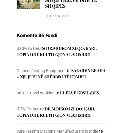
SHQIPES
14 KORRIK, 2026
Komente Së Fundi
DR.MOIKOM ZEQO: KARL
Badwap Desi
te
TOPIA DHE KULTI I GJON VLADIMIRIT
SALAJDIN BRAHA
Cement Testing Equipment
te
– NJЁ JETЁ NЁ SHЁRBIM TЁ KOMBIT
LUFTA E KOSHARES
online travel booking
te
DR.MOIKOM ZEQO: KARL
IPTV France
te
TOPIA DHE KULTI I GJON VLADIMIRIT
Wire Testing Machine Manufacturers in India
te