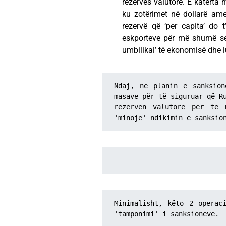
rezervës valutore. E katërta
ku zotërimet në dollarë ame
rezervë që ‘per capita’ do t
eskporteve për më shumë se
umbilikal’ të ekonomisë dhe l
Ndaj, në planin e sanksion
masave për të siguruar që Ru
rezervën valutore për të 
'minojë' ndikimin e sanksio
Minimalisht, këto 2 operaci
'tamponimi' i sanksioneve. 