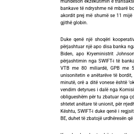
mundëson ekzekutimin e transaksi
bankave të ndryshme në mbarë botë
akordit prej më shumë se 11 mijë i
gjithë globin.
Duke qenë një shoqëri kooperativ
përjashtuar një apo disa banka nga 
Biden, apo Kryeministrit Johnso
përjashtimin nga SWIFT-i të banka
VTB me 80 miliardë, GPB me 56 
unisonitetin e anëtarëve të bordi
minutë, orë a ditë vonese është ‘ok
vendim detyrues i dalë nga Komisio
obligueshëm për tu zbatuar nga çdo
shtetet anëtare të unionit, për rrje
Kështu, SWIFT-i duke qenë i regjsit
BE, duhet të zbatojë urdhëresën që p