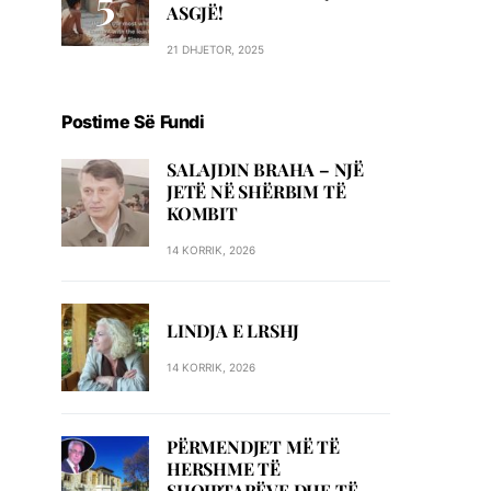
ASGJË!
21 DHJETOR, 2025
Postime Së Fundi
SALAJDIN BRAHA – NJЁ
JETЁ NЁ SHЁRBIM TЁ
KOMBIT
14 KORRIK, 2026
LINDJA E LRSHJ
14 KORRIK, 2026
PËRMENDJET MË TË
HERSHME TË
SHQIPTARËVE DHE TË