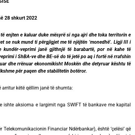
SISË
në 28 shkurt 2022
të enjten e kaluar duke mësyrë si nga ajri dhe toka territorin e
t se nuk mund ti përgjigjet me të njëjtën ‘monedhë’. Ligji III i
e kundër-veprimi janë gjithnjë të barabartë, por në kahe të
eprimi i ShBA-ve dhe BE-së do të jetë po aq i fortë në rrafshin
suar dhe rrënuar ekonomikisht Moskën dhe detyruar kështu të
ikshme për paqen dhe stabilitetin botëror.
 arritur këtë qëllim janë të shumta:
ve ishte aksioma e largimit nga SWIFT të bankave me kapital
 Telekomunikacionin Financiar Ndërbankar), është ‘çelësi’ që