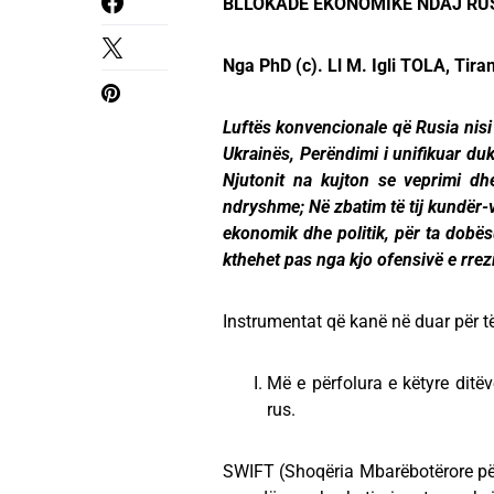
BLLOKADË EKONOMIKE NDAJ RU
Nga PhD (c). Ll M. Igli TOLA, Tira
Luftës konvencionale që Rusia nisi 
Ukrainës, Perëndimi i unifikuar duke
Njutonit na kujton se veprimi dh
ndryshme; Në zbatim të tij kundër-v
ekonomik dhe politik, për ta dobë
kthehet pas nga kjo ofensivë e rrez
Instrumentat që kanë në duar për të
Më e përfolura e këtyre ditë
rus.
SWIFT (Shoqëria Mbarëbotërore për