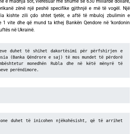
 më e madhja sot, vlerësuar më shumë se 630 miliardë dollarë,
rikanë zënë një peshë specifike gjithnjë e më të vogël. Një
’ia kishte zili çdo shtet tjetër, e aftë të mbuloj zbulimin e
 1 vite dhe që mund ta kthej Bankën Qendore në ‘kordonin
uftës në Ukrainë.
eve duhet të shihet dakortësimi për përfshirjen e 
sia (Banka Qëndrore e saj) të mos mundet të përdorë 
mbështetur monedhën Rubla dhe në këtë mënyrë të 
neve perëndimore.
one duhet të inicohen njëkohësisht, që të arrihet 