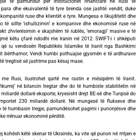
e të pamundur për institucionet financiare në Rusi të
para dhe ekuivalentë të tyre brenda ose jashtë vendit, duke
r kompanitë ruse dhe klientët e tyre. Mungesa e likujditetit dhe
o të sillte ‘ishullizimin’ e kompanive dhe ekonomisë ruse në
efekt zhvlerësimin e skajshëm të rublës, ‘emoragji’ masive e të
jtojmë këtu çfarë ndodhi me Iranin në 2012. SWIFT-i i shkëputi
 që iu vendosën Republikës Islamike të Iranit nga Bashkimi
it bërthamor; Vendi humbi pothuajse gjysmën e të ardhurave
% të tregtisë së jashtme pas kësaj mase.
me Rusi, ilustrohet qartë me rastin e mësipërm të Iranit.
tkurrej’ në bilancin tregtar dhe do të humbiste stabilitetin në
iliardë dollarë eksporte, kryesisht drejt BE-së dhe Turqisë do
importet 230 miliardë dollarë. Në mungesë të flukseve dhe
 të humbasin tregje, pamundësohet pagimi i punonjësve dhe
duke rrënuar ekonominë përditë.
j kohësh këtë skenar të Ukrainës, ka vite që punon në rritjen e