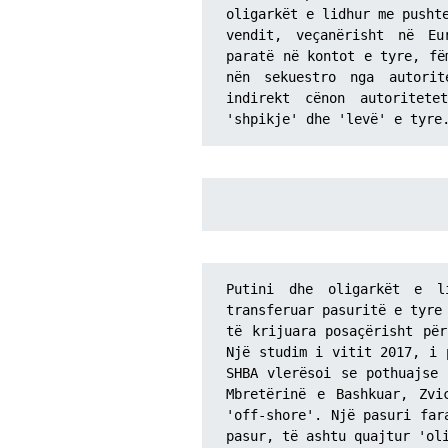
oligarkët e lidhur me pushte
vendit, veçanërisht në Eu
paratë në kontot e tyre, fë
nën sekuestro nga autorit
indirekt cënon autoritete
'shpikje' dhe 'levë' e tyre
Putini dhe oligarkët e l
transferuar pasuritë e tyre 
të krijuara posaçërisht për
Një studim i vitit 2017, i 
SHBA vlerësoi se pothuajse 
Mbretërinë e Bashkuar, Zvi
'off-shore'. Një pasuri far
pasur, të ashtu quajtur 'oli