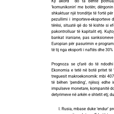
Ky akord do ta bënte pothuajs
‘komunikonin’ me botën; dërgonin 
shkaktuar një tronditje të fortë pë
pezullimi i importeve-eksporteve d
tërësi, situatë që do të kishte si 
pakontrolluar të kapitalit etj. Ku
bankat iraniane, pas sanksioneve
Europian për pasurimin e program
të tij nga eksporti i naftës dhe 30
Prognoza se çfarë do të ndodhi 
Ekonomia e tetë në botë pritet të ‘
treguesit makroekonomik: mbi 407 m
të bëhen ‘pending’, njësoj edhe 
impulseve monetare, kompanitë do
detyrimeve në arkën e shtetit etj; 
Rusia, mbase duke ‘endur’ pre