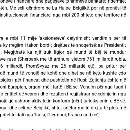
oneve financiare dhe pagesave (xhirimeve bankare) ndërmjet
n. Me seli qëndrore në La Hulpe, Belgjikë, por në pronësi të
nstitucionesh financiare, nga mbi 200 shtete dhe territore në
e e mbi 11 mijë ‘aksionerëve’ detyrimisht vendimin për të
ky rregjim i takon bordit drejtues të shoqërisë; as Presidentit
n. Megjthatë ka një truk ligjor që mund të bëj të mundur
ve ruse (Sherbank me të ardhura vjetore 761 miliardë rubla,
miliardë, PromSvyaz me 26 miliardë etj), pa pritur për
t, që mund të vonojë në kohë dhe dihet se në këto kushte çdo
sigjen’ për financat dhe pushtetin në Rusi: Zgjidhja është një
ni Europian, organi më i lartë i BE-së. Vendim për nga tagri i
 entitet që vepron dhe rezulton i regjistruar në çdonjërin nga
dhojë që ushtron aktivitetin konform (nën) juridiksionin e BE-së.
ruar dhe seli në Belgjikë, shtet anëtar me të drejta të plota në
ritet të dali nga ‘Italia, Gjermani, Franca and co’.