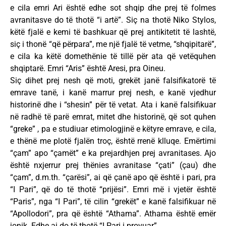
e cila emri Ari është edhe sot shqip dhe prej të folmes
avranitasve do të thotë “i artë”. Siç na thotë Niko Stylos,
këtë fjalë e kemi të bashkuar që prej antikitetit të lashtë,
siç i thonë “që përpara”, me një fjalë të vetme, “shqipitarë”,
e cila ka këtë domethënie të tillë për ata që vetëquhen
shqiptarë. Emri “Aris” është Aresi, pra Oineu.
Siç dihet prej nesh që moti, grekët janë falsifikatorë të
emrave tanë, i kanë marrur prej nesh, e kanë vjedhur
historinë dhe i “shesin” për të vetat. Ata i kanë falsifikuar
në radhë të parë emrat, mitet dhe historinë, që sot quhen
“greke” , pa e studiuar etimologjinë e këtyre emrave, e cila,
e thënë me plotë fjalën troç, është rrenë klluqe. Emërtimi
“çam” apo “çamët” e ka prejardhjen prej avranitases. Ajo
është nxjerrur prej thënies avranitase “çati” (çau) dhe
“çam”, d.m.th. “çarësi”, ai që çanë apo që është i pari, pra
“I Pari”, që do të thotë “prijësi”. Emri më i vjetër është
“Paris”, nga “I Pari”, të cilin “grekët” e kanë falsifikuar në
“Apollodori”, pra që është “Athama”. Athama është emër
jonik. Edhe ai do të thotë “I Pari i provuar”.