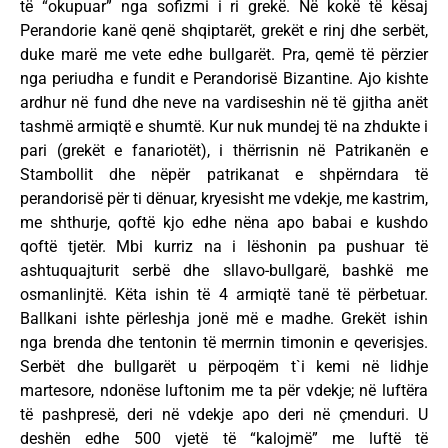
të “okupuar” nga sofizmi i ri grekë. Në kokë të kësaj
Perandorie kanë qenë shqiptarët, grekët e rinj dhe serbët,
duke marë me vete edhe bullgarët. Pra, qemë të përzier
nga periudha e fundit e Perandorisë Bizantine. Ajo kishte
ardhur në fund dhe neve na vardiseshin në të gjitha anët
tashmë armiqtë e shumtë. Kur nuk mundej të na zhdukte i
pari (grekët e fanariotët), i thërrisnin në Patrikanën e
Stambollit dhe nëpër patrikanat e shpërndara të
perandorisë për ti dënuar, kryesisht me vdekje, me kastrim,
me shthurje, qoftë kjo edhe nëna apo babai e kushdo
qoftë tjetër. Mbi kurriz na i lëshonin pa pushuar të
ashtuquajturit serbë dhe sllavo-bullgarë, bashkë me
osmanlinjtë. Këta ishin të 4 armiqtë tanë të përbetuar.
Ballkani ishte përleshja jonë më e madhe. Grekët ishin
nga brenda dhe tentonin të merrnin timonin e qeverisjes.
Serbët dhe bullgarët u përpoqëm t`i kemi në lidhje
martesore, ndonëse luftonim me ta për vdekje; në luftëra
të pashpresë, deri në vdekje apo deri në çmenduri. U
deshën edhe 500 vjetë të “kalojmë” me luftë të