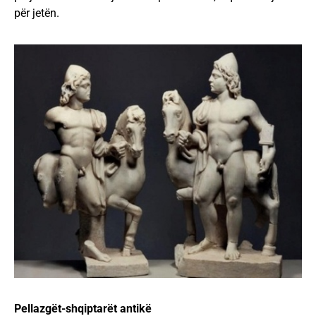
për jetën.
Pellazgët-shqiptarët antikë