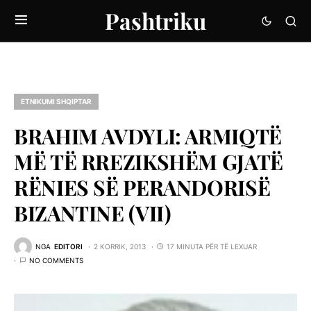
Pashtriku
ETNIKUMI SHQIPTAR
BRAHIM AVDYLI: ARMIQTË
MË TË RREZIKSHËM GJATË
RËNIES SË PERANDORISË
BIZANTINE (VII)
NGA
EDITORI
2 KORRIK, 2013
17 MINUTA PËR TË LEXUAR
NO COMMENTS