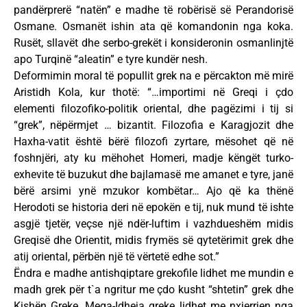
pandërprerë “natën” e madhe të robërisë së Perandorisë
Osmane. Osmanët ishin ata që komandonin nga koka.
Rusët, sllavët dhe serbo-grekët i konsideronin osmanlinjtë
apo Turqinë “aleatin” e tyre kundër nesh.
Deformimin moral të popullit grek na e përcakton më mirë
Aristidh Kola, kur thotë: “…importimi në Greqi i çdo
elementi filozofiko-politik oriental, dhe pagëzimi i tij si
“grek”, nëpërmjet … bizantit. Filozofia e Karagjozit dhe
Haxha-vatit është bërë filozofi zyrtare, mësohet që në
foshnjëri, aty ku mëhohet Homeri, madje këngët turko-
exhevite të buzukut dhe bajlamasë me amanet e tyre, janë
bërë arsimi ynë mzukor kombëtar… Ajo që ka thënë
Herodoti se historia deri në epokën e tij, nuk mund të ishte
asgjë tjetër, veçse një ndër-luftim i vazhdueshëm midis
Greqisë dhe Orientit, midis frymës së qytetërimit grek dhe
atij oriental, përbën një të vërtetë edhe sot.”
Ëndra e madhe antishqiptare grekofile lidhet me mundin e
madh grek për t`a ngritur me çdo kusht “shtetin” grek dhe
Kishën Greke. Mega-Idheja greke lidhet me nxjerrjen nga