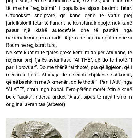
popullsisë, deri në shekullin e XIII, XIV e XV, kur filllon me
të madhe “regjistrimi” i popullsisë sipas besimit fetar.
Ortodoksët shqiptarë, që kanë qenë të varur prej
juridiksionit fetar të Fanarit në Konstandinopojë, nuk kanë
pasur një kishë autoqefale dhe të pastërt nga
nacionalizmi greko-madh. Atje kanë figuruar gjithmonë si
Roum në regjistrat turq.
Në këtë kuptim të fjalës greke kemi mitin për Athinanë, të
nxjerrur prej fjalës avranitase “AI THE”, që do të thotë “I
pari i provuar”. Do me thënë “ai thotë”, pra që ligjëron, që i
mëson të tjerët. Athinaja del se është shpikëse e shkrimit,
që në bashkim me Alkmenën, do të thotë “I Pari i Atit”, nga
“AI ATË”, dmth. nga babai. Evro-përëndimorët Atin e kanë
bërë “ajaks”, ndërsa grekët “Aias”, sipas të njëjtit shkrim
origjinal avranitas (arbëror).