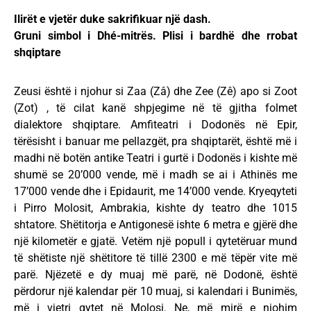
Ilirët e vjetër duke sakrifikuar një dash.
Gruni simbol i Dhé-mitrës. Plisi i bardhë dhe rrobat
shqiptare
Zeusi është i njohur si Zaa (Zâ) dhe Zee (Zê) apo si Zoot
(Zot) , të cilat kanë shpjegime në të gjitha folmet
dialektore shqiptare. Amfiteatri i Dodonës në Epir,
tërësisht i banuar me pellazgët, pra shqiptarët, është më i
madhi në botën antike Teatri i gurtë i Dodonës i kishte më
shumë se 20’000 vende, më i madh se ai i Athinës me
17’000 vende dhe i Epidaurit, me 14’000 vende. Kryeqyteti
i Pirro Molosit, Ambrakia, kishte dy teatro dhe 1015
shtatore. Shëtitorja e Antigonesë ishte 6 metra e gjërë dhe
një kilometër e gjatë. Vetëm një popull i qytetëruar mund
të shëtiste një shëtitore të tillë 2300 e më tëpër vite më
parë. Njëzetë e dy muaj më parë, në Dodonë, është
përdorur një kalendar për 10 muaj, si kalendari i Bunimës,
më i vjetri qytet në Molosi. Ne, më mirë e njohim