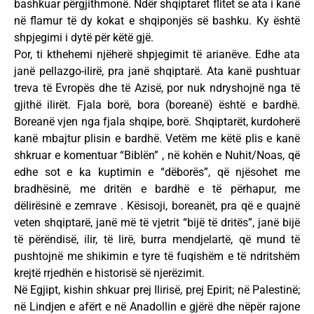
bashkuar përgjithmonë. Ndër shqiptaret flitet se ata i kanë
në flamur të dy kokat e shqiponjës së bashku. Ky është
shpjegimi i dytë për këtë gjë.
Por, ti kthehemi njëherë shpjegimit të arianëve. Edhe ata
janë pellazgo-ilirë, pra janë shqiptarë. Ata kanë pushtuar
treva të Evropës dhe të Azisë, por nuk ndryshojnë nga të
gjithë ilirët. Fjala borë, bora (boreanë) është e bardhë.
Boreanë vjen nga fjala shqipe, borë. Shqiptarët, kurdoherë
kanë mbajtur plisin e bardhë. Vetëm me këtë plis e kanë
shkruar e komentuar “Biblën” , në kohën e Nuhit/Noas, që
edhe sot e ka kuptimin e “dëborës”, që njësohet me
bradhësinë, me dritën e bardhë e të përhapur, me
dëlirësinë e zemrave . Kësisoji, boreanët, pra që e quajnë
veten shqiptarë, janë më të vjetrit “bijë të dritës”, janë bijë
të përëndisë, ilir, të lirë, burra mendjelartë, që mund të
pushtojnë me shikimin e tyre të fuqishëm e të ndritshëm
krejtë rrjedhën e historisë së njerëzimit.
Në Egjipt, kishin shkuar prej Ilirisë, prej Epirit; në Palestinë;
në Lindjen e afërt e në Anadollin e gjërë dhe nëpër rajone