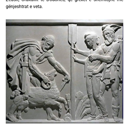
gënjeshtrat e veta.