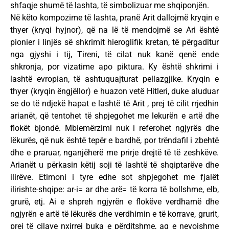
shfaqje shumë të lashta, të simbolizuar me shqiponjën.
Në këto kompozime të lashta, pranë Arit dallojmë kryqin e
thyer (kryqi hyjnor), që na lë të mendojmë se Ari është
pionier i linjës së shkrimit hieroglifik kretan, të përgaditur
nga gjyshi i tij, Tireni, të cilat nuk kanë qenë ende
shkronja, por vizatime apo piktura. Ky është shkrimi i
lashtë evropian, të ashtuquajturat pellazgjike. Kryqin e
thyer (kryqin ëngjëllor) e huazon vetë Hitleri, duke aluduar
se do të ndjekë hapat e lashtë të Arit , prej të cilit rrjedhin
arianët, që tentohet të shpjegohet me lekurën e artë dhe
flokët bjondë. Mbiemërzimi nuk i referohet ngjyrës dhe
lëkurës, që nuk është tepër e bardhë, por trëndafil i zbehtë
dhe e praruar, nganjëherë me prirje drejtë të të zeshkëve.
Arianët u përkasin këtij soji të lashtë të shqiptarëve dhe
ilirëve. Etimoni i tyre edhe sot shpjegohet me fjalët
ilirishte-shqipe: ar-i= ar dhe arë= të korra të bollshme, elb,
grurë, etj. Ai e shpreh ngjyrën e flokëve verdhamë dhe
ngjyrën e artë të lëkurës dhe verdhimin e të korrave, grurit,
prej të cilave nxirrej buka e përditshme, aq e nevojshme