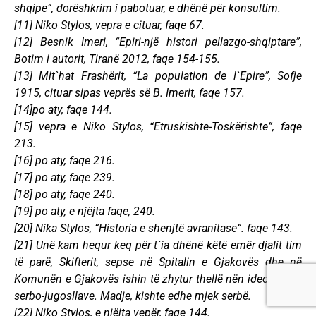
shqipe”, dorëshkrim i pabotuar, e dhënë për konsultim.
[11] Niko Stylos, vepra e cituar, faqe 67.
[12] Besnik Imeri, “Epiri-një histori pellazgo-shqiptare”,
Botim i autorit, Tiranë 2012, faqe 154-155.
[13] Mit`hat Frashërit, “La population de l`Epire”, Sofje
1915, cituar sipas veprës së B. Imerit, faqe 157.
[14]po aty, faqe 144.
[15] vepra e Niko Stylos, “Etruskishte-Toskërishte”, faqe
213.
[16] po aty, faqe 216.
[17] po aty, faqe 239.
[18] po aty, faqe 240.
[19] po aty, e njëjta faqe, 240.
[20] Nika Stylos, “Historia e shenjtë avranitase”. faqe 143.
[21] Unë kam hequr keq për t`ia dhënë këtë emër djalit tim
të parë, Skifterit, sepse në Spitalin e Gjakovës dhe në
Komunën e Gjakovës ishin të zhytur thellë nën ideologjinë
serbo-jugosllave. Madje, kishte edhe mjek serbë.
[22] Niko Stylos, e njëjta vepër, faqe 144.