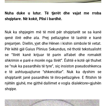
Nuha duke u lutur. Të tjerët dhe vajat me rroba
shqiptare. Në kokë, Plisi i bardhë.
Nuk ka shpjegim më të mirë për shqiptarët se sa kanë
qenë ilirë edhe ata. Prej pellazgëve të lashtë e kanë
prejarrjen. Diellin, yjet dhe Hënen i kishin simbole të vetat.
Për këtë gjë Gaius Plinius Sekundus, në thotë tekstualisht
se “Ilirët kanë krijuar të parin alfabet dhe romakët
shkrimin e parë e morën nga Ilirët”. Është e kotë që thuhet
se “nuk ka pasardhës të tyre”, siç insiston pseudoshkenca
e të ashtuquajturve “shkencëtar”. Nuk ka dyshim se
shqiptarët janë pasardhës të iliro-pellazgëve. E flitshin të
njëtën gjuhë, me gjithë dallimet e vogla dialektore=gjuhën
shqipe.