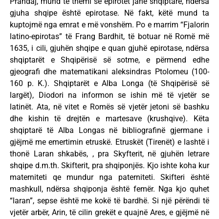
Prandaj, mund të themi se epirotët janë shqiptarë, ndërsa
gjuha shqipe është epirotase. Në fakt, këtë mund ta
kuptojmë nga emrat e më vonshëm. Po e marrim “Fjalorin
latino-epirotas” të Frang Bardhit, të botuar në Romë më
1635, i cili, gjuhën shqipe e quan gjuhë epirotase, ndërsa
shqiptarët e Shqipërisë së sotme, e përmend edhe
gjeografi dhe matematikani aleksindras Ptolomeu (100-
160 p. K.). Shqiptarët e Alba Longa (të Shqipërisë së
largët), Diodori na informon se ishin më të vjetër se
latinët. Ata, në vitet e Romës së vjetër jetoni së bashku
dhe kishin të drejtën e martesave (krushqive). Këta
shqiptarë të Alba Longas në bibliografinë gjermane i
gjëjmë me emertimin etruskë. Etruskët (Tirenët) e lashtë i
thonë Laran shkabës, , pra Skyfterit, në gjuhën letrare
shqipe d.m.th. Skifterit, pra shqiponjës. Kjo ishte koha kur
materniteti qe mundur nga paterniteti. Skifteri është
mashkull, ndërsa shqiponja është femër. Nga kjo quhet
“laran”, sepse është me kokë të bardhë. Si një përëndi të
vjetër arbër, Arin, të cilin grekët e quajnë Ares, e gjëjmë në