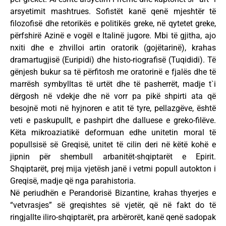
arsyetimit mashtrues. Sofistët kanë qenë mjeshtër të
filozofisë dhe retorikës e politikës greke, në qytetet greke,
përfshirë Azinë e vogël e Italinë jugore. Mbi të gjitha, ajo
nxiti dhe e zhvilloi artin oratorik (gojëtarinë), krahas
dramartugjisë (Euripidi) dhe histo-riografisë (Tuqididi). Të
gënjesh bukur sa të përfitosh me oratorinë e fjalës dhe të
marrësh symbylltas të urtët dhe të pasherrët, madje t`i
dërgosh në vdekje dhe në vorr pa pikë shpirti ata që
besojnë moti në hyjnoren e atit të tyre, pellazgëve, është
veti e paskupullt, e pashpirt dhe dalluese e greko-filëve.
Këta mikroaziatikë deformuan edhe unitetin moral të
popullsisë së Greqisë, unitet të cilin deri në këtë kohë e
jipnin për shembull arbanitët-shqiptarët e Epirit.
Shqiptarët, prej mija vjetësh janë i vetmi popull autokton i
Greqisë, madje që nga parahistoria.
Në periudhën e Perandorisë Bizantine, krahas thyerjes e
“vetvrasjes” së greqishtes së vjetër, që në fakt do të
ringjallte iliro-shqiptarët, pra arbërorët, kanë qenë sadopak