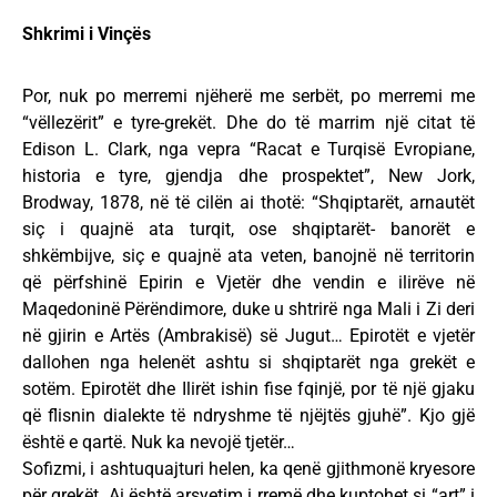
Shkrimi i Vinçës
Por, nuk po merremi njëherë me serbët, po merremi me
“vëllezërit” e tyre-grekët. Dhe do të marrim një citat të
Edison L. Clark, nga vepra “Racat e Turqisë Evropiane,
historia e tyre, gjendja dhe prospektet”, New Jork,
Brodway, 1878, në të cilën ai thotë: “Shqiptarët, arnautët
siç i quajnë ata turqit, ose shqiptarët- banorët e
shkëmbijve, siç e quajnë ata veten, banojnë në territorin
që përfshinë Epirin e Vjetër dhe vendin e ilirëve në
Maqedoninë Përëndimore, duke u shtrirë nga Mali i Zi deri
në gjirin e Artës (Ambrakisë) së Jugut… Epirotët e vjetër
dallohen nga helenët ashtu si shqiptarët nga grekët e
sotëm. Epirotët dhe Ilirët ishin fise fqinjë, por të një gjaku
që flisnin dialekte të ndryshme të njëjtës gjuhë”. Kjo gjë
është e qartë. Nuk ka nevojë tjetër…
Sofizmi, i ashtuquajturi helen, ka qenë gjithmonë kryesore
për grekët. Ai është arsyetim i rremë dhe kuptohet si “art” i