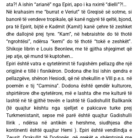
ata?! A ishin “arianë” nga Epiri, apo i ka nxirrë “dielli”?!…
Në krahasim me “burrat e Veriut” të Greqisë së sotme, si
banorë të vendeve tropikale, që kanë ngjyrë të qeltë, bjond,
pra të Epirit, bijtë e Kadmit (Kamit) kanë çehre të zeshket
dhe dallojnë prej tyre. “Kam”, në hebraishte do të thotë
“ngrohtësi”, ndërsa “kemi” do të thotë “tokë e zeshkët”.
Shikoje librin e Louis Beonlew, me të gjitha shjegimet që
jep atje, që mund të kuptohen…
Epiri është vatra e qytetërimit të fuqishëm pellazg dhe një
origjinë e tillë i fisnikëron. Dodona dhe lisi ishin qendra e
pellazgëve, shënon Hesiodi, që në shekullin e VIII p.e.s. në
poemën e tij “Carmina”. Dodona është qendër kulturore,
shpirtërore dhe qytetërore, më e lashta dhe me kulturë të
lashtë në të gjithë trevën e lashtë të Gadishullit Ballkanik
(të quajtur kështu nga sjelljet e pakicave turke prej
Turkmenistanit, sepse më parë është quajtur Gadishulli
Ilirik , ndërsa në antikën e hershme, siudhjesa dhe
kontinenti është quajtur Hemi ). Epiri është vendlindja e
Zeusit, Orakullit të Dodonës, që grekët e shëmtojnë me