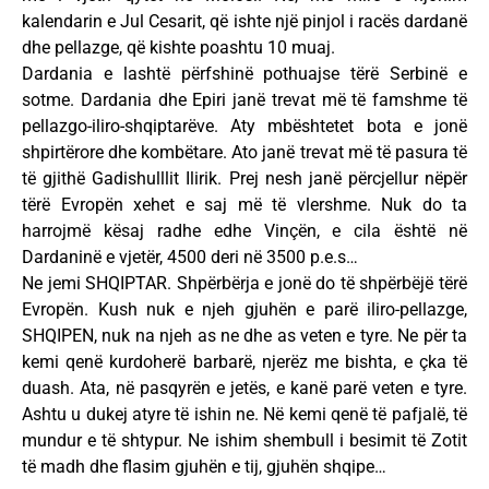
kalendarin e Jul Cesarit, që ishte një pinjol i racës dardanë
dhe pellazge, që kishte poashtu 10 muaj.
Dardania e lashtë përfshinë pothuajse tërë Serbinë e
sotme. Dardania dhe Epiri janë trevat më të famshme të
pellazgo-iliro-shqiptarëve. Aty mbështetet bota e jonë
shpirtërore dhe kombëtare. Ato janë trevat më të pasura të
të gjithë Gadishulllit Ilirik. Prej nesh janë përcjellur nëpër
tërë Evropën xehet e saj më të vlershme. Nuk do ta
harrojmë kësaj radhe edhe Vinçën, e cila është në
Dardaninë e vjetër, 4500 deri në 3500 p.e.s…
Ne jemi SHQIPTAR. Shpërbërja e jonë do të shpërbëjë tërë
Evropën. Kush nuk e njeh gjuhën e parë iliro-pellazge,
SHQIPEN, nuk na njeh as ne dhe as veten e tyre. Ne për ta
kemi qenë kurdoherë barbarë, njerëz me bishta, e çka të
duash. Ata, në pasqyrën e jetës, e kanë parë veten e tyre.
Ashtu u dukej atyre të ishin ne. Në kemi qenë të pafjalë, të
mundur e të shtypur. Ne ishim shembull i besimit të Zotit
të madh dhe flasim gjuhën e tij, gjuhën shqipe…