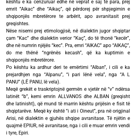
kështu e ka cenzuruar edhe në veprat e saj të para, prej
emrit “Aikac” dhe “Aikaç”, që përdorej për shpjegimin e
shqiponjës mbretërore te arbërit, apo avranitasit prej
greqishtes.
Nëse nisemi prej etimologjisë, në dialektin jugor shqiptar
çam “Kac” dhe dialektin verior “Kaç”, do të thonë “kecër”,
dhe në numrin njëjës “kec”. Pra, emri “AIKAC” apo “AIKAҪ”,
do me thënë “ngrënës kecash”, që ka kuptimin e
shqiponjës mbretërore.
Po kështu ka ardhur deri te emërtimi “Alban”, i cili e ka
prejardhjen nga “Alpanu”, “i pari lënë vela”, nga “A L
PANU” (LË PANU, lë vela).
Meqë grekët e traskriptojnë germën e vjetër në “v” ndërsa
latinët “b”, kemi emrin ALLVANOS dhe ALBAN (greqisht
dhe latinisht), që mund të marrin kështu prijësin e fisit të
shqiptarëve. Meqë ky është “i ati i Oineut”, pra në origjinal
Arisi, në dialektin e gjuhës shqipe avranitase. Të njëtin e
quajmë EPIUR, në avranitase, nga i cili e muar emrin vendi
i tyre, Epiri.