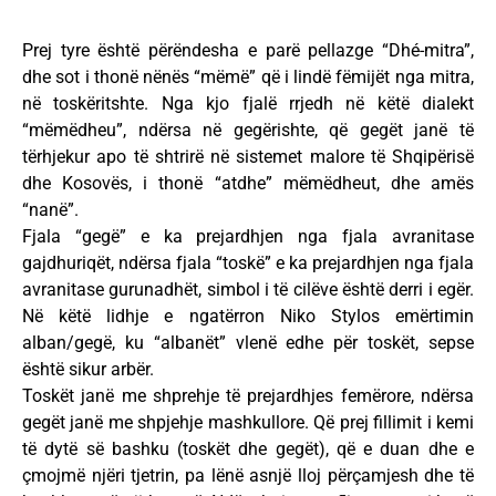
Prej tyre është përëndesha e parë pellazge “Dhé-mitra”,
dhe sot i thonë nënës “mëmë” që i lindë fëmijët nga mitra,
në toskëritshte. Nga kjo fjalë rrjedh në këtë dialekt
“mëmëdheu”, ndërsa në gegërishte, që gegët janë të
tërhjekur apo të shtrirë në sistemet malore të Shqipërisë
dhe Kosovës, i thonë “atdhe” mëmëdheut, dhe amës
“nanë”.
Fjala “gegë” e ka prejardhjen nga fjala avranitase
gajdhuriqët, ndërsa fjala “toskë” e ka prejardhjen nga fjala
avranitase gurunadhët, simbol i të cilëve është derri i egër.
Në këtë lidhje e ngatërron Niko Stylos emërtimin
alban/gegë, ku “albanët” vlenë edhe për toskët, sepse
është sikur arbër.
Toskët janë me shprehje të prejardhjes femërore, ndërsa
gegët janë me shpjehje mashkullore. Që prej fillimit i kemi
të dytë së bashku (toskët dhe gegët), që e duan dhe e
çmojmë njëri tjetrin, pa lënë asnjë lloj përçamjesh dhe të