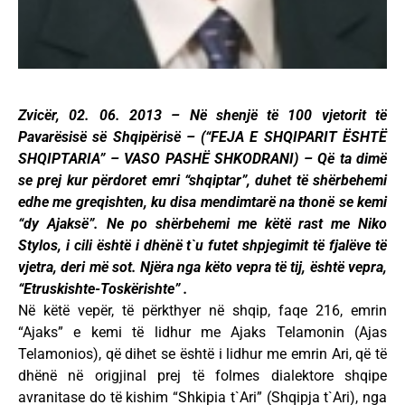
Zvicër, 02. 06. 2013 – Në shenjë të 100 vjetorit të
Pavarësisë së Shqipërisë – (“FEJA E SHQIPARIT ËSHTË
SHQIPTARIA” – VASO PASHË SHKODRANI) – Që ta dimë
se prej kur përdoret emri “shqiptar”, duhet të shërbehemi
edhe me greqishten, ku disa mendimtarë na thonë se kemi
“dy Ajaksë”. Ne po shërbehemi me këtë rast me Niko
Stylos, i cili është i dhënë t`u futet shpjegimit të fjalëve të
vjetra, deri më sot. Njëra nga këto vepra të tij, është vepra,
“Etruskishte-Toskërishte” .
Në këtë vepër, të përkthyer në shqip, faqe 216, emrin
“Ajaks” e kemi të lidhur me Ajaks Telamonin (Ajas
Telamonios), që dihet se është i lidhur me emrin Ari, që të
dhënë në origjinal prej të folmes dialektore shqipe
avranitase do të kishim “Shkipia t`Ari” (Shqipja t`Ari), nga