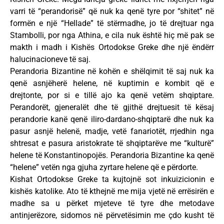
varri të “perandorisë” që nuk ka qenë tyre por “shitet” në
formën e një “Hellade” të stërmadhe, jo të drejtuar nga
Stambolli, por nga Athina, e cila nuk është hiç më pak se
makth i madh i Kishës Ortodokse Greke dhe një ëndërr
halucinacioneve të saj.
Perandoria Bizantine në kohën e shëlqimit të saj nuk ka
qenë asnjëherë helene, në kuptimin e kombit që e
drejtonte, por si e tillë ajo ka qenë vetëm shqiptare.
Perandorët, gjeneralët dhe të gjithë drejtuesit të kësaj
perandorie kanë qenë iliro-dardano-shqiptarë dhe nuk ka
pasur asnjë helenë, madje, vetë fanariotët, rrjedhin nga
shtresat e pasura aristokrate të shqiptarëve me “kulturë”
helene të Konstantinopojës. Perandoria Bizantine ka qenë
“helene” vetën nga gjuha zyrtare helene që e përdorte.
Kishat Ortodokse Greke ta kujtojnë sot inkuizicionin e
kishës katolike. Ato të kthejnë me mija vjetë në errësirën e
madhe sa u përket mjeteve të tyre dhe metodave
antinjerëzore, sidomos në përvetësimin me çdo kusht të