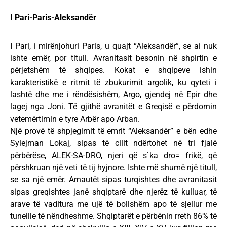
I Pari-Paris-Aleksandër
I Pari, i mirënjohuri Paris, u quajt “Aleksandër”, se ai nuk
ishte emër, por titull. Avranitasit besonin në shpirtin e
përjetshëm të shqipes. Kokat e shqipeve ishin
karakteristikë e ritmit të zbukurimit argolik, ku qyteti i
lashtë dhe me i rëndësishëm, Argo, gjendej në Epir dhe
lagej nga Joni. Të gjithë avranitët e Greqisë e përdornin
vetemërtimin e tyre Arbër apo Arban.
Një provë të shpjegimit të emrit “Aleksandër” e bën edhe
Sylejman Lokaj, sipas të cilit ndërtohet në tri fjalë
përbërëse, ALEK-SA-DRO, njeri që s`ka dro= frikë, që
përshkruan një veti të tij hyjnore. Ishte më shumë një titull,
se sa një emër. Arnautët sipas turqishtes dhe avranitasit
sipas greqishtes janë shqiptarë dhe njerëz të kulluar, të
arave të vaditura me ujë të bollshëm apo të sjellur me
tunellle të nëndheshme. Shqiptarët e përbënin rreth 86% të