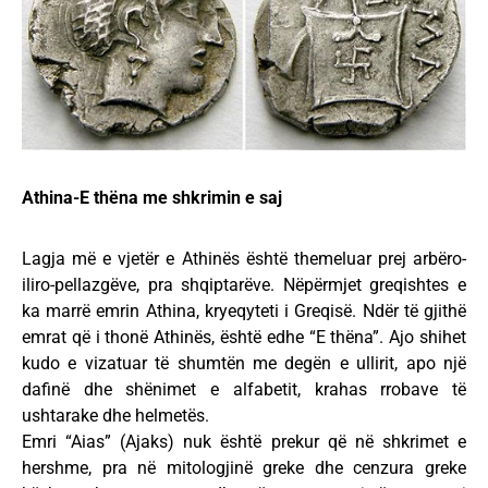
Athina-E thëna me shkrimin e saj
Lagja më e vjetër e Athinës është themeluar prej arbëro-
iliro-pellazgëve, pra shqiptarëve. Nëpërmjet greqishtes e
ka marrë emrin Athina, kryeqyteti i Greqisë. Ndër të gjithë
emrat që i thonë Athinës, është edhe “E thëna”. Ajo shihet
kudo e vizatuar të shumtën me degën e ullirit, apo një
dafinë dhe shënimet e alfabetit, krahas rrobave të
ushtarake dhe helmetës.
Emri “Aias” (Ajaks) nuk është prekur që në shkrimet e
hershme, pra në mitologjinë greke dhe cenzura greke