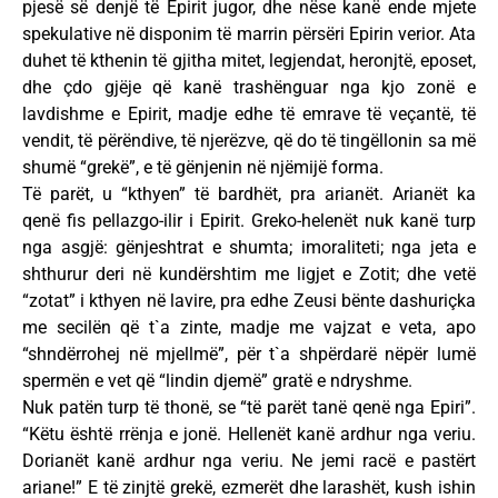
pjesë së denjë të Epirit jugor, dhe nëse kanë ende mjete
spekulative në disponim të marrin përsëri Epirin verior. Ata
duhet të kthenin të gjitha mitet, legjendat, heronjtë, eposet,
dhe çdo gjëje që kanë trashënguar nga kjo zonë e
lavdishme e Epirit, madje edhe të emrave të veçantë, të
vendit, të përëndive, të njerëzve, që do të tingëllonin sa më
shumë “grekë”, e të gënjenin në njëmijë forma.
Të parët, u “kthyen” të bardhët, pra arianët. Arianët ka
qenë fis pellazgo-ilir i Epirit. Greko-helenët nuk kanë turp
nga asgjë: gënjeshtrat e shumta; imoraliteti; nga jeta e
shthurur deri në kundërshtim me ligjet e Zotit; dhe vetë
“zotat” i kthyen në lavire, pra edhe Zeusi bënte dashuriçka
me secilën që t`a zinte, madje me vajzat e veta, apo
“shndërrohej në mjellmë”, për t`a shpërdarë nëpër lumë
spermën e vet që “lindin djemë” gratë e ndryshme.
Nuk patën turp të thonë, se “të parët tanë qenë nga Epiri”.
“Këtu është rrënja e jonë. Hellenët kanë ardhur nga veriu.
Dorianët kanë ardhur nga veriu. Ne jemi racë e pastërt
ariane!” E të zinjtë grekë, ezmerët dhe larashët, kush ishin