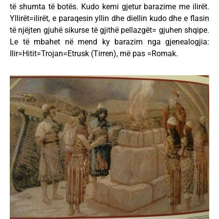
të shumta të botës. Kudo kemi gjetur barazime me ilirët.
Yllirët=ilirët, e paraqesin yllin dhe diellin kudo dhe e flasin
të njëjten gjuhë sikurse të gjithë pellazgët= gjuhen shqipe.
Le të mbahet në mend ky barazim nga gjenealogjia:
Ilir=Hitit=Trojan=Etrusk (Tirren), më pas =Romak.