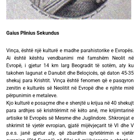
Gaius Plinius Sekundus
Vinça, është një kulturë e madhe parahistorike e Evropës.
Ai është kështu vendbanimi më famshëm Neolit në
Evropë, i gjetur 14 km larg Beogradit të sotëm, aty ku
takohen lagunat e Danubit dhe Beloçicës, që daton 45-35
shekuj para Krishtit. Vinça është fenomen që e pasqyron
zenitin e kulturës së Neolitit në Evropë dhe e njihte mirë
përpunimin e metaleve.
Kjo kulturë e posaçme dhe e shenjtë u krijua në 40 shekujt
para ardhjes së krishtërimit në këto anë, me krijimtarinë
artisike të Evropës së Mesme dhe Juglindore. Shkronjat e
shkrimit të vjetër evropian, gjatë mijëvjeçarit të VI dhe V
p.e.s. janë gjetur aty, që zbardhin qytetërimin e vjetër