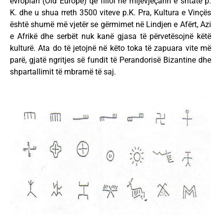
evropian (Old Europë) që filloi në mijëvjeçarin e shtatë p.
K. dhe u shua rreth 3500 viteve p.K. Pra, Kultura e Vinçës
është shumë më vjetër se gërmimet në Lindjen e Afërt, Azi
e Afrikë dhe serbët nuk kanë gjasa të përvetësojnë këtë
kulturë. Ata do të jetojnë në këto toka të zapuara vite më
parë, gjatë ngritjes së fundit të Perandorisë Bizantine dhe
shpartallimit të mbramë të saj.