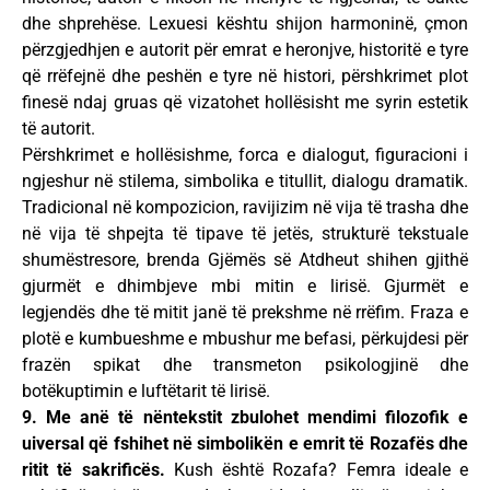
dhe shprehëse. Lexuesi kështu shijon harmoninë, çmon
përzgjedhjen e autorit për emrat e heronjve, historitë e tyre
që rrëfejnë dhe peshën e tyre në histori, përshkrimet plot
finesë ndaj gruas që vizatohet hollësisht me syrin estetik
të autorit.
Përshkrimet e hollësishme, forca e dialogut, figuracioni i
ngjeshur në stilema, simbolika e titullit, dialogu dramatik.
Tradicional në kompozicion, ravijizim në vija të trasha dhe
në vija të shpejta të tipave të jetës, strukturë tekstuale
shumëstresore, brenda Gjëmës së Atdheut shihen gjithë
gjurmët e dhimbjeve mbi mitin e lirisë. Gjurmët e
legjendës dhe të mitit janë të prekshme në rrëfim. Fraza e
plotë e kumbueshme e mbushur me befasi, përkujdesi për
frazën spikat dhe transmeton psikologjinë dhe
botëkuptimin e luftëtarit të lirisë.
9. Me anë të nëntekstit zbulohet mendimi filozofik e
uiversal që fshihet në simbolikën e emrit të Rozafës dhe
ritit të sakrificës.
Kush është Rozafa? Femra ideale e