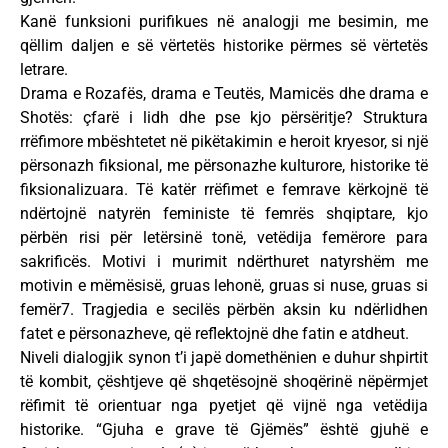
Kanë funksioni purifikues në analogji me besimin, me
qëllim daljen e së vërtetës historike përmes së vërtetës
letrare.
Drama e Rozafës, drama e Teutës, Mamicës dhe drama e
Shotës: çfarë i lidh dhe pse kjo përsëritje? Struktura
rrëfimore mbështetet në pikëtakimin e heroit kryesor, si një
përsonazh fiksional, me përsonazhe kulturore, historike të
fiksionalizuara. Të katër rrëfimet e femrave kërkojnë të
ndërtojnë natyrën feministe të femrës shqiptare, kjo
përbën risi për letërsinë tonë, vetëdija femërore para
sakrificës. Motivi i murimit ndërthuret natyrshëm me
motivin e mëmësisë, gruas lehonë, gruas si nuse, gruas si
femër7. Tragjedia e secilës përbën aksin ku ndërlidhen
fatet e përsonazheve, që reflektojnë dhe fatin e atdheut.
Niveli dialogjik synon t’i japë domethënien e duhur shpirtit
të kombit, çështjeve që shqetësojnë shoqërinë nëpërmjet
rëfimit të orientuar nga pyetjet që vijnë nga vetëdija
historike. “Gjuha e grave të Gjëmës” është gjuhë e