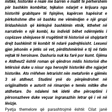
mitikë, historikë e realë me barrën e mallit të përhershëm
për bashkim kombëtar, tejkalon ndarjet e krijuara nga
historitë grabitqare të fqinjëve, kapërcen hapësirat e
përkohshme dhe së bashku me vëmëndjen e një grupi
liridashësish që kërkojnë bashkimin etnik, kthehet në
narrativën e një kombi, ku individi bëhet ndërmjetës i
copëzave shënjuese të rrugëtimit të historisë së shqiptarit
drejt bashkimit të kombit të ndarë padrejtësisht. Lexuesi
gjen jehonën e jetës së vet, përditshmërinë e tij në fatin
vejtak të heroinave. Dashuria nuk ka farë por kumt. Gjëma
e Atdheut2 është roman që qëndron midis historisë dhe
letërsisë duke u nisur nga heronjtë historikë dhe ngjarjet
historike. Ato rrëfehen letrarisht nën metaforën e gjëmës
3 së atdheut. Studimi ynë do përqëndrohet në
origjinalitetin e autorit në rimarrjen e temës mitike dhe
atdhetare. Do ndalemi tek idetë dhe përceptimi i
përsonazheve duke veçuar ingranazhin letrar që i vë në
lëvizje.
Pyetja themelore që parashtrojmë është: Cilat janë