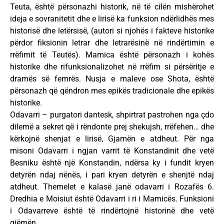
Teuta, është përsonazhi historik, në të cilën mishërohet
ideja e sovranitetit dhe e lirisë ka funksion ndërlidhës mes
historisë dhe letërsisë, (autori si njohës i fakteve historike
përdor fiksionin letrar dhe letrarësinë në rindërtimin e
rrëfimit të Teutës). Mamica është përsonazh i kohës
historike dhe rifunksionalizohet në rrëfim si përsëritje e
dramës së femrës. Nusja e maleve ose Shota, është
përsonazh që qëndron mes epikës tradicionale dhe epikës
historike.
Odavarri – purgatori dantesk, shpirtrat pastrohen nga çdo
dilemë a sekret që i rëndonte prej shekujsh, rrëfehen… dhe
kërkojnë shenjat e lirisë, Gjamën e atdheut. Për nga
misoni Odavarri i ngjan varrit të Konstandinit dhe vetë
Besniku është një Konstandin, ndërsa ky i fundit kryen
detyrën ndaj nënës, i pari kryen detyrën e shenjtë ndaj
atdheut. Themelet e kalasë janë odavarri i Rozafës 6.
Dredhia e Moisiut është Odavarri i ri i Mamicës. Funksioni
i Odavarreve është të rindërtojnë historinë dhe vetë
gjëmën.