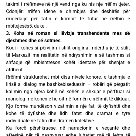
takimi i rrëfimeve në një vend nga ku nis një rrëfim tjetër.
Çdonjëri rrëfen idenë e dhimbjes dhe dëshirës për
rrugëdalje për fatin e kombit të futur në rrethin e
mbitejesës5, duke .
3. Koha në roman si lëvizje transhendente mes së
djeshmes dhe së sotmes.
Kodi i kohës si përvijim i stilit origjinal, ndërthurje të stilit
të Markezit me realitetin në ndryshimin e së tashmes si
shfaqje që mbishtreson kohët identare për shenjat e
atdheut.
Rrëfimi strukturohet mbi disa nivele kohore, e tashmja e
lirisë si dialog me bashkëbiseduesin – robëri që përgatit
kalimin nga njëra kohë në kohën e shkuar e përftuar si
monolog me kohën e heroit në formën e rrëfimit të diktuar.
Kjo formë mundëson vizatimin e një fati të dyfishtë dhe
kohe të dyfishtë dhe lidh fatet dhe dramat e tyre
individuale në fatin dhe dramën kolektive.
Ka forcë përshkruese, në narracionin e veçantë dhe
aftësinë për të pasqyruar edhe luhatjet më të lehta të