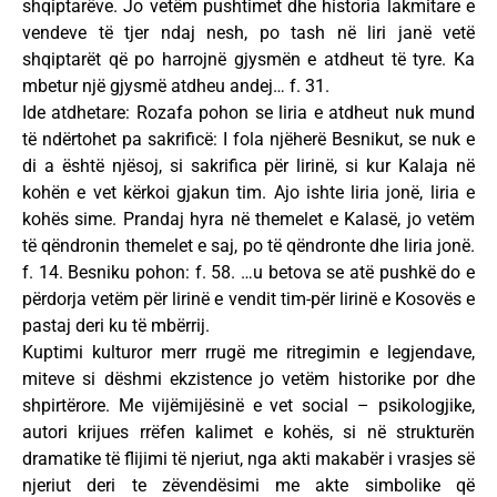
shqiptarëve. Jo vetëm pushtimet dhe historia lakmitare e
vendeve të tjer ndaj nesh, po tash në liri janë vetë
shqiptarët që po harrojnë gjysmën e atdheut të tyre. Ka
mbetur një gjysmë atdheu andej… f. 31.
Ide atdhetare: Rozafa pohon se liria e atdheut nuk mund
të ndërtohet pa sakrificë: I fola njëherë Besnikut, se nuk e
di a është njësoj, si sakrifica për lirinë, si kur Kalaja në
kohën e vet kërkoi gjakun tim. Ajo ishte liria jonë, liria e
kohës sime. Prandaj hyra në themelet e Kalasë, jo vetëm
të qëndronin themelet e saj, po të qëndronte dhe liria jonë.
f. 14. Besniku pohon: f. 58. …u betova se atë pushkë do e
përdorja vetëm për lirinë e vendit tim-për lirinë e Kosovës e
pastaj deri ku të mbërrij.
Kuptimi kulturor merr rrugë me ritregimin e legjendave,
miteve si dëshmi ekzistence jo vetëm historike por dhe
shpirtërore. Me vijëmijësinë e vet social – psikologjike,
autori krijues rrëfen kalimet e kohës, si në strukturën
dramatike të flijimi të njeriut, nga akti makabër i vrasjes së
njeriut deri te zëvendësimi me akte simbolike që