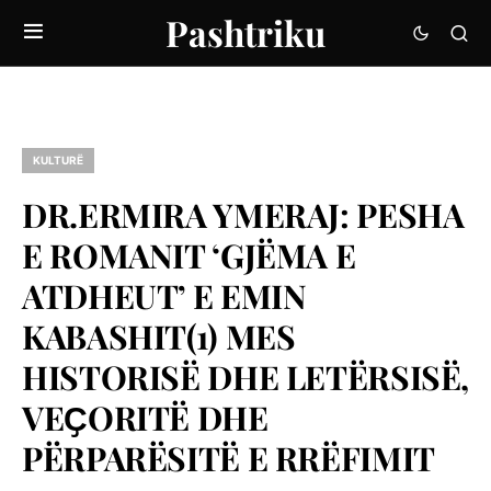
Pashtriku
KULTURË
DR.ERMIRA YMERAJ: PESHA
E ROMANIT ‘GJËMA E
ATDHEUT’ E EMIN
KABASHIT(1) MES
HISTORISË DHE LETËRSISË,
VEҪORITË DHE
PËRPARËSITË E RRËFIMIT