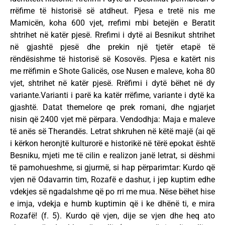
rrëfime të historisë së atdheut. Pjesa e tretë nis me
Mamicën, koha 600 vjet, rrefimi mbi betejën e Beratit
shtrihet në katër pjesë. Rrefimi i dytë ai Besnikut shtrihet
në gjashtë pjesë dhe prekin një tjetër etapë të
rëndësishme të historisë së Kosovës. Pjesa e katërt nis
me rrëfimin e Shote Galicës, ose Nusen e maleve, koha 80
vjet, shtrihet në katër pjesë. Rrëfimi i dytë bëhet në dy
variante.Varianti i parë ka katër rrëfime, variante i dytë ka
gjashtë. Datat themelore qe prek romani, dhe ngjarjet
nisin që 2400 vjet më përpara. Vendodhja: Maja e maleve
të anës së Therandës. Letrat shkruhen në këtë majë (ai që
i kërkon heronjtë kulturorë e historikë në tërë epokat është
Besniku, mjeti me të cilin e realizon janë letrat, si dëshmi
të pamohueshme, si gjurmë, si hap përparimtar: Kurdo që
vjen në Odavarrin tim, Rozafë e dashur, i jep kuptim edhe
vdekjes së ngadalshme që po rri me mua. Nëse bëhet hise
e imja, vdekja e humb kuptimin që i ke dhënë ti, e mira
Rozafë! (f. 5). Kurdo që vjen, dije se vjen dhe heq ato