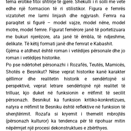
tema erotike fitoi shtrirje të gjerë. Shekulli i ri solli me vete
edhe një formacion të ri stilistikor. Figura e femrës
vizatohet me larmi linjash dhe ngjyrash. Femra na
paraqitet si figurë – model vajze, model nëne, model
motre, model femre. Figurat femërore janë të portetizuara
me bukuri njerëzore, ata janë të ëmbla, të ndjeshme,
delikate. Të këtij formati janë dhe femrat e Kabashit.
Gjëma e atdheut është roman i vetëdijes përsonale dhe jo
roman i vetëdijes historike.
Po pse ndërtohet përsonazhi i Rozafës, Teutës, Mamicës,
Shotës e Besnikut? Nëse veprat historike kanë karakter
qëllimor dhe realitetin historik e sendërtojnë si
perspektivë, veprat letrare sendërtojnë një realitet të
trilluar, kjo duket në funksionin e rrëfimit të secilit
përsonazh. Besnikut ka funksion kritiko-konkretizues,
natyra e rrëfimit te Besniku është reflektive në funksion të
shenjtërimit. Rozafa si kryemit i themelit mbrojtës
(përsonazh kulturor) ka tendenca për të ripohuar mitin
nëpërmjet një procesi dekonstruktues e zbërthyes.