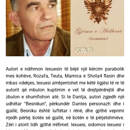
Autori e ndihmon lexuesin të bëjë një kërcim parabolik
mes kohëve, Rozafa, Teuta, Mamica e Shota4 flasin dhe
mbas vdekjes, lexuesi ambjentohet me këtë ligjësi të re të
autorit që mbulon kuptimin e vet të drejtpërdrejtë dhe
zbulon e shumfishon atë. Si te Dantja, autori zgjedh një
udhëtar “Besnikun”, përkundër Dantes personazh dhe i
gjallë, Besniku është luftëtar i rënë, dhe gjithë veprimi
rrjedh përtej botës së gjallë, në botën e të përjetshmëve.
Zëri i atorit lidh gjithë rrëfimet: lexuesi, sidomos lexuesi i