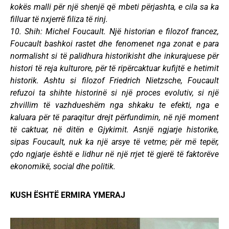
kokës malli për një shenjë që mbeti përjashta, e cila sa ka
filluar të nxjerrë filiza të rinj.
10. Shih: Michel Foucault. Një historian e filozof francez,
Foucault bashkoi rastet dhe fenomenet nga zonat e para
normalisht si të palidhura historikisht dhe inkurajuese për
histori të reja kulturore, për të ripërcaktuar kufijtë e hetimit
historik. Ashtu si filozof Friedrich Nietzsche, Foucault
refuzoi ta shihte historinë si një proces evolutiv, si një
zhvillim të vazhdueshëm nga shkaku te efekti, nga e
kaluara për të paraqitur drejt përfundimin, në një moment
të caktuar, në ditën e Gjykimit. Asnjë ngjarje historike,
sipas Foucault, nuk ka një arsye të vetme; për më tepër,
çdo ngjarje është e lidhur në një rrjet të gjerë të faktorëve
ekonomikë, social dhe politik.
KUSH ËSHTË ERMIRA YMERAJ