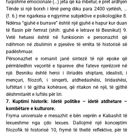
fuqishme emocionale (…) jeta që ka mbetur, e pret ardhjen
Tënde si një borxh i lënë peng diku para 2400 vjetësh, …
(f. 6.) me ngarkesa e ngjyrime subjektive e psikologjike 8.
Ndërsa “gjuhë e burrave” është një gjuhë e hapur kur duan
të flasin për femrat (shih: gjuhë e letrave të Besnikut) 9.
Vetë hetuesi është në funksionin e personazhit që
ndihmon në zbulimin e pjesëve të errëta të historisë së
padëshmuar.
Përsonazhet e romanit janë sintezë të një epoke që
përmbledhin veçoritë e tipareve dhe fateve njerëzorë në
një. Besniku është heroi i iliriadës shiptare, idealisti, i
mençuri, filozofi, i sinqerti, atdhedashësi, liridashësi,
luftëtari i të gjitha kohërave, që ritakon në një, të gjithë
dëshmitarët e luftës për liri.
7. Kuptimi historik: Idetë politike – idetë atdhetare –
kombëtare e kulturore.
Fryma universale e mesazhit e bën veprën e Kabashit të
lexueshme nga çdo lexues. Dallojmë një konceptim
filozofik të historisë 10, frymë të thellë reflektive, për të