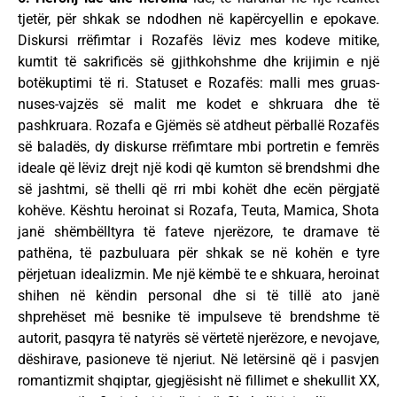
tjetër, për shkak se ndodhen në kapërcyellin e epokave.
Diskursi rrëfimtar i Rozafës lëviz mes kodeve mitike,
kumtit të sakrificës së gjithkohshme dhe krijimin e një
botëkuptimi të ri. Statuset e Rozafës: malli mes gruas-
nuses-vajzës së malit me kodet e shkruara dhe të
pashkruara. Rozafa e Gjëmës së atdheut përballë Rozafës
së baladës, dy diskurse rrëfimtare mbi portretin e femrës
ideale që lëviz drejt një kodi që kumton së brendshmi dhe
së jashtmi, së thelli që rri mbi kohët dhe ecën përgjatë
kohëve. Kështu heroinat si Rozafa, Teuta, Mamica, Shota
janë shëmbëlltyra të fateve njerëzore, te dramave të
pathëna, të pazbuluara për shkak se në kohën e tyre
përjetuan idealizmin. Me një këmbë te e shkuara, heroinat
shihen në këndin personal dhe si të tillë ato janë
shprehëset më besnike të impulseve të brendshme të
autorit, pasqyra të natyrës së vërtetë njerëzore, e nevojave,
dëshirave, pasioneve të njeriut. Në letërsinë që i pasvjen
romantizmit shqiptar, gjegjësisht në fillimet e shekullit XX,