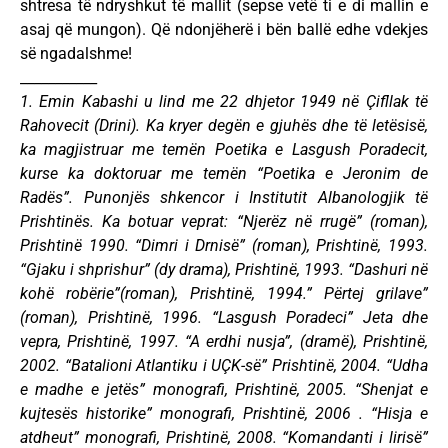
shtresa të ndryshkut të mallit (sepse vetë ti e di mallin e
asaj që mungon). Që ndonjëherë i bën ballë edhe vdekjes
së ngadalshme!
___________
1. Emin Kabashi u lind me 22 dhjetor 1949 në Çifllak të
Rahovecit (Drini). Ka kryer degën e gjuhës dhe të letësisë,
ka magjistruar me temën Poetika e Lasgush Poradecit,
kurse ka doktoruar me temën “Poetika e Jeronim de
Radës”. Punonjës shkencor i Institutit Albanologjik të
Prishtinës. Ka botuar veprat: “Njerëz në rrugë” (roman),
Prishtinë 1990. “Dimri i Drnisë” (roman), Prishtinë, 1993.
“Gjaku i shprishur” (dy drama), Prishtinë, 1993. “Dashuri në
kohë robërie”(roman), Prishtinë, 1994.” Përtej grilave”
(roman), Prishtinë, 1996. “Lasgush Poradeci” Jeta dhe
vepra, Prishtinë, 1997. “A erdhi nusja”, (dramë), Prishtinë,
2002. “Batalioni Atlantiku i UÇK-së” Prishtinë, 2004. “Udha
e madhe e jetës” monografi, Prishtinë, 2005. “Shenjat e
kujtesës historike” monografi, Prishtinë, 2006 . “Hisja e
atdheut” monografi, Prishtinë, 2008. “Komandanti i lirisë”