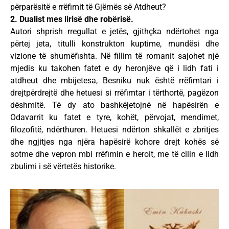
përparësitë e rrëfimit të Gjëmës së Atdheut?
2. Dualist mes lirisë dhe robërisë.
Autori shprish rregullat e jetës, gjithçka ndërtohet nga
përtej jeta, titulli konstrukton kuptime, mundësi dhe
vizione të shumëfishta. Në fillim të romanit sajohet një
mjedis ku takohen fatet e dy heronjëve që i lidh fati i
atdheut dhe mbijetesa, Besniku nuk është rrëfimtari i
drejtpërdrejtë dhe hetuesi si rrëfimtar i tërthortë, pagëzon
dëshmitë. Të dy ato bashkëjetojnë në hapësirën e
Odavarrit ku fatet e tyre, kohët, përvojat, mendimet,
filozofitë, ndërthuren. Hetuesi ndërton shkallët e zbritjes
dhe ngjitjes nga njëra hapësirë kohore drejt kohës së
sotme dhe vepron mbi rrëfimin e heroit, me të cilin e lidh
zbulimi i së vërtetës historike.