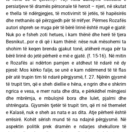
persiatjeve të dramës përsonale të heroit – njeri, në skutat
e thella të ndërgjegjes, të motivimit të jetës, të hapësirës
dhe rrethanës që përzgjedh për të rrëfyer. Përmes Rozafës
autori shpreh se rruga për të bërë lirinë është rrugë e gjatë:
Nuk po e fsheh zoti hetues, i kam thënë dhe herë të tjera
Besnikut…por e di që i kam thënë: nëse nuk mësohemi ta
shohim të keqen brenda gjakut tonë, atëherë rruga për ta
bërë lirinë do jetë përherë e më e gjatë. (f. 15-16). Në mitin
e Rozafës ai ndërton pamjen e atdheut të ndarë në dy
pjesë: Mos kërko falje, se unë e kam ndërmend të të flas
për atë trupin tim të ndarë përgjysmë, f. 27. Njërën gjysmë
të trupit tim, që e sheh diellie e hëna, e ngrin dhe e shkrim
ngrica e vesa, e merr nata dhe dita, e përkëdhel mëngjesi
dhe mbrëmja, e mbulojnë bora dhe lulet, pjalmi dhe
shtrëngata. Gjysmën tjetër të trupit tim, që rri në themelet
e Kalasë, nuk e sheh as nata e as dita. Atje përherë është
errësirë. Kohët sërish mund të na ndajnë përgjysmë. Në
aspektin politik prek dramën e ndarjes shekullore të