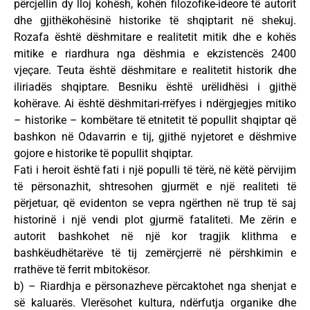
përcjellin dy lloj kohësh, kohën filozofike-ideore të autorit
dhe gjithëkohësinë historike të shqiptarit në shekuj.
Rozafa është dëshmitare e realitetit mitik dhe e kohës
mitike e riardhura nga dëshmia e ekzistencës 2400
vjeçare. Teuta është dëshmitare e realitetit historik dhe
iliriadës shqiptare. Besniku është urëlidhësi i gjithë
kohërave. Ai është dëshmitari-rrëfyes i ndërgjegjes mitiko
– historike – kombëtare të etnitetit të popullit shqiptar që
bashkon në Odavarrin e tij, gjithë nyjetoret e dëshmive
gojore e historike të popullit shqiptar.
Fati i heroit është fati i një populli të tërë, në këtë përvijim
të përsonazhit, shtresohen gjurmët e një realiteti të
përjetuar, që evidenton se vepra ngërthen në trup të saj
historinë i një vendi plot gjurmë fataliteti. Me zërin e
autorit bashkohet në një kor tragjik klithma e
bashkëudhëtarëve të tij zemërçjerrë në përshkimin e
rrathëve të ferrit mbitokësor.
b) – Riardhja e përsonazheve përcaktohet nga shenjat e
së kaluarës. Vlerësohet kultura, ndërfutja organike dhe