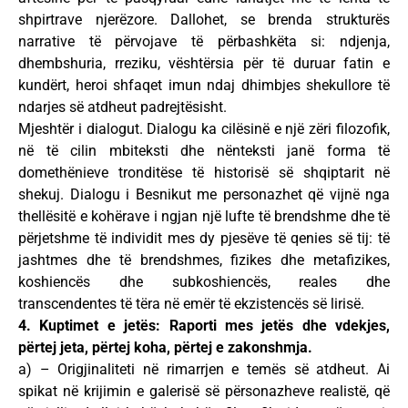
shpirtrave njerëzore. Dallohet, se brenda strukturës
narrative të përvojave të përbashkëta si: ndjenja,
dhembshuria, rreziku, vështërsia për të duruar fatin e
kundërt, heroi shfaqet imun ndaj dhimbjes shekullore të
ndarjes së atdheut padrejtësisht.
Mjeshtër i dialogut. Dialogu ka cilësinë e një zëri filozofik,
në të cilin mbiteksti dhe nënteksti janë forma të
domethënieve tronditëse të historisë së shqiptarit në
shekuj. Dialogu i Besnikut me personazhet që vijnë nga
thellësitë e kohërave i ngjan një lufte të brendshme dhe të
përjetshme të individit mes dy pjesëve të qenies së tij: të
jashtmes dhe të brendshmes, fizikes dhe metafizikes,
koshiencës dhe subkoshiencës, reales dhe
transcendentes të tëra në emër të ekzistencës së lirisë.
4. Kuptimet e jetës: Raporti mes jetës dhe vdekjes,
përtej jeta, përtej koha, përtej e zakonshmja.
a) – Origjinaliteti në rimarrjen e temës së atdheut. Ai
spikat në krijimin e galerisë së përsonazheve realistë, që