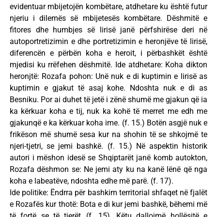
evidentuar mbijetojën kombëtare, atdhetare ku është futur
njeriu i dilemës së mbijetesës kombëtare. Dëshmitë e
fitores dhe humbjes së lirisë janë përfshirëse deri në
autoportretizimin e dhe portretizimin e heronjëve të lirisë,
diferencën e përbën koha e heroit, i përbashkët është
mjedisi ku rrëfehen dëshmitë. Ide atdhetare: Koha dikton
heronjtë: Rozafa pohon: Unë nuk e di kuptimin e lirisë as
kuptimin e gjakut të asaj kohe. Ndoshta nuk e di as
Besniku. Por ai duhet të jetë i zënë shumë me gjakun që ia
ka kërkuar koha e tij, nuk ka kohë të merret me edh me
gjakunqë e ka kërkuar koha ime. (f. 15.) Botën asgjë nuk e
frikëson më shumë sesa kur na shohin të se shkojmë te
njeri-tjetri, se jemi bashkë. (f. 15.) Në aspektin historik
autori i mëshon idesë se Shqiptarët janë komb autokton,
Rozafa dëshmon se: Ne jemi aty ku na kanë lënë që nga
koha e labeatëve, ndoshta edhe më parë. (f. 17).
Ide politike: Ëndrra për bashkim territorial shfaqet në fjalët
e Rozafës kur thotë: Bota e di kur jemi bashkë, bëhemi më
të fortë se të tjerët…(f. 15). Këtu dallojmë hollësitë e