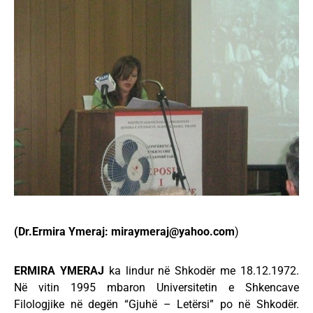
(Dr.Ermira Ymeraj:
miraymeraj@yahoo.com
)
ERMIRA YMERAJ
ka lindur në Shkodër me 18.12.1972.
Në vitin 1995 mbaron Universitetin e Shkencave
Filologjike në degën “Gjuhë – Letërsi” po në Shkodër.