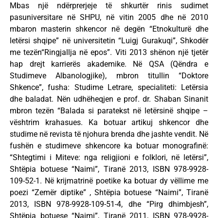
Mbas një ndërprerjeje të shkurtër rinis sudimet
pasuniversitare në SHPU, në vitin 2005 dhe në 2010
mbaron masterin shkencor në degën “Etnokulturë dhe
letërsi shqipe” në universitetin “Luigj Gurakuqi”, Shkodër
me tezën“Ringjallja në epos”. Viti 2013 shënon një tjetër
hap drejt karrierës akademike. Në QSA (Qëndra e
Studimeve Albanologjike), mbron titullin “Doktore
Shkence”, fusha: Studime Letrare, specialiteti: Letërsia
dhe baladat. Nën udhëheqjen e prof. dr. Shaban Sinanit
mbron tezën “Balada si paratekst në letërsinë shqipe –
vështrim krahasues. Ka botuar artikuj shkencor dhe
studime në revista të njohura brenda dhe jashte vendit. Në
fushën e studimeve shkencore ka botuar monografinë:
“Shtegtimi i Miteve: nga religjioni e folklori, në letërsi”,
Shtëpia botuese “Naimi”, Tiranë 2013, ISBN 978-9928-
109-52-1. Në krijmatrinë poetike ka botuar dy vëllime me
poezi “Zemër diptike” , Shtëpia botuese “Naimi”, Tiranë
2013, ISBN 978-9928-109-51-4, dhe “Pirg dhimbjesh”,
Shtëpia botuese “Naimi”, Tiranë 2011, ISBN 978-9928-