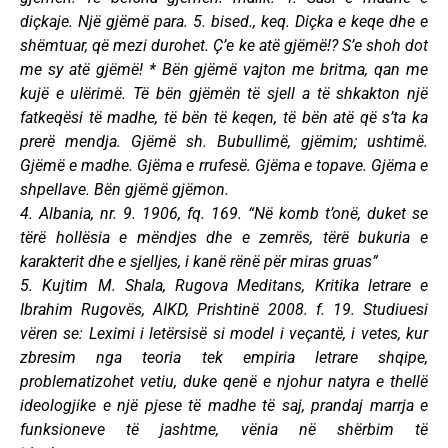
diçkaje. Një gjëmë para. 5. bised., keq. Diçka e keqe dhe e
shëmtuar, që mezi durohet. Ç’e ke atë gjëmë!? S’e shoh dot
me sy atë gjëmë! * Bën gjëmë vajton me britma, qan me
kujë e ulërimë. Të bën gjëmën të sjell a të shkakton një
fatkeqësi të madhe, të bën të keqen, të bën atë që s’ta ka
prerë mendja. Gjëmë sh. Bubullimë, gjëmim; ushtimë.
Gjëmë e madhe. Gjëma e rrufesë. Gjëma e topave. Gjëma e
shpellave. Bën gjëmë gjëmon.
4. Albania, nr. 9. 1906, fq. 169. “Në komb t’onë, duket se
tërë hollësia e mëndjes dhe e zemrës, tërë bukuria e
karakterit dhe e sjelljes, i kanë rënë për miras gruas”
5. Kujtim M. Shala, Rugova Meditans, Kritika letrare e
Ibrahim Rugovës, AIKD, Prishtinë 2008. f. 19. Studiuesi
vëren se: Leximi i letërsisë si model i veçantë, i vetes, kur
zbresim nga teoria tek empiria letrare shqipe,
problematizohet vetiu, duke qenë e njohur natyra e thellë
ideologjike e një pjese të madhe të saj, prandaj marrja e
funksioneve të jashtme, vënia në shërbim të