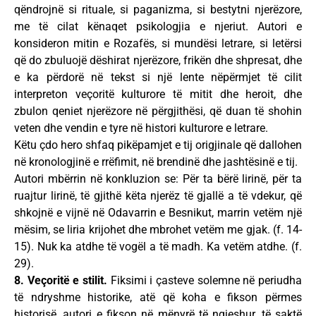
qëndrojnë si rituale, si paganizma, si bestytni njerëzore,
me të cilat kënaqet psikologjia e njeriut. Autori e
konsideron mitin e Rozafës, si mundësi letrare, si letërsi
që do zbuluojë dëshirat njerëzore, frikën dhe shpresat, dhe
e ka përdorë në tekst si një lente nëpërmjet të cilit
interpreton veçoritë kulturore të mitit dhe heroit, dhe
zbulon qeniet njerëzore në përgjithësi, që duan të shohin
veten dhe vendin e tyre në histori kulturore e letrare.
Këtu çdo hero shfaq pikëpamjet e tij origjinale që dallohen
në kronologjinë e rrëfimit, në brendinë dhe jashtësinë e tij.
Autori mbërrin në konkluzion se: Për ta bërë lirinë, për ta
ruajtur lirinë, të gjithë këta njerëz të gjallë a të vdekur, që
shkojnë e vijnë në Odavarrin e Besnikut, marrin vetëm një
mësim, se liria krijohet dhe mbrohet vetëm me gjak. (f. 14-
15). Nuk ka atdhe të vogël a të madh. Ka vetëm atdhe. (f.
29).
8. Veçoritë e stilit.
Fiksimi i çasteve solemne në periudha
të ndryshme historike, atë që koha e fikson përmes
historisë, autori e fikson në mënyrë të ngjeshur, të saktë