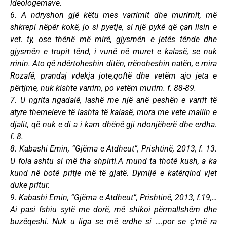
ideologemave.
6. A ndryshon gjë këtu mes varrimit dhe murimit, më
shkrepi nëpër kokë, jo si pyetje, si një pykë që çan lisin e
vet. ty, ose thënë më mirë, gjysmën e jetës tënde dhe
gjysmën e trupit tënd, i vunë në muret e kalasë, se nuk
rrinin. Ato që ndërtoheshin ditën, rrënoheshin natën, e mira
Rozafë, prandaj vdekja jote,qoftë dhe vetëm ajo jeta e
përtjme, nuk kishte varrim, po vetëm murim. f. 88-89.
7. U ngrita ngadalë, lashë me një anë peshën e varrit të
atyre themeleve të lashta të kalasë, mora me vete mallin e
djalit, që nuk e di a i kam dhënë gji ndonjëherë dhe erdha.
f. 8.
8. Kabashi Emin, “Gjëma e Atdheut”, Prishtinë, 2013, f. 13.
U fola ashtu si më tha shpirti.A mund ta thotë kush, a ka
kund në botë pritje më të gjatë. Dymijë e katërqind vjet
duke pritur.
9. Kabashi Emin, “Gjëma e Atdheut”, Prishtinë, 2013, f.19,…
Ai pasi fshiu sytë me dorë, më shikoi përmallshëm dhe
buzëqeshi. Nuk u liga se më erdhe si ….por se ç’më ra