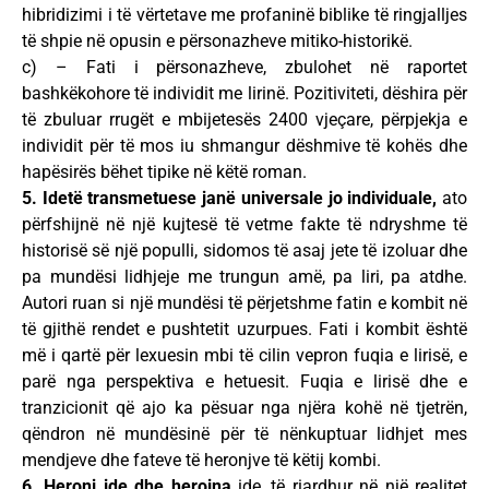
hibridizimi i të vërtetave me profaninë biblike të ringjalljes
të shpie në opusin e përsonazheve mitiko-historikë.
c) – Fati i përsonazheve, zbulohet në raportet
bashkëkohore të individit me lirinë. Pozitiviteti, dëshira për
të zbuluar rrugët e mbijetesës 2400 vjeçare, përpjekja e
individit për të mos iu shmangur dëshmive të kohës dhe
hapësirës bëhet tipike në këtë roman.
5. Idetë transmetuese janë universale jo individuale,
ato
përfshijnë në një kujtesë të vetme fakte të ndryshme të
historisë së një populli, sidomos të asaj jete të izoluar dhe
pa mundësi lidhjeje me trungun amë, pa liri, pa atdhe.
Autori ruan si një mundësi të përjetshme fatin e kombit në
të gjithë rendet e pushtetit uzurpues. Fati i kombit është
më i qartë për lexuesin mbi të cilin vepron fuqia e lirisë, e
parë nga perspektiva e hetuesit. Fuqia e lirisë dhe e
tranzicionit që ajo ka pësuar nga njëra kohë në tjetrën,
qëndron në mundësinë për të nënkuptuar lidhjet mes
mendjeve dhe fateve të heronjve të këtij kombi.
6. Heronj ide dhe heroina
ide, të riardhur në një realitet