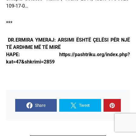
109-17-0…
***
DR.ERMIRA YMERAJ: ARSIMI ËSHTË ÇELËSI PËR NJË
TË ARDHME MË TË MIRË
HAPE: https://pashtriku.org/index.php?
kat=47&shkrimi=2859
Share
Tweet