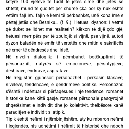
këtyre 100 vjetëve të fudit të jetës sime dhe jetës së
shtetit, mund të çuditet për shumë çka por ky nuk është
vetëm faji im. fajin e kemi të përbashkët, unë koha ime e
përtej jetës dhe Besniku… (f. 9.). Hetuesi dyshon: i vetmi
që duket se lidhet me realitetin? kërkon të dijë çdo gjë,
hetuesi merr përsipër të zbulojë: si vijnë, pse vijnë, autori
dyzon baladën në emër të vertetës dhe mitin e sakrificës
në emër të qëndresës dhe lirisë.
Në nivelin dialogjik: i përmbahet botëkuptimit të
përsonazhit, natyrës së emocioneve, përshtypjeve,
dëshirave, ëndrrave, aspiratave.
Në rregjistrin gjuhësor: përsonazhet i përkasin klasave,
niveleve, tendencave, e qëndrimeve politike. Përsonazhi:
s’është i ndërtuar si përfaqësues i një tendence: romanet
historike kanë këtë qasje, romanet përsonale pasqyrojnë
shqetësimet e individit dhe jo kolektivit, thelbësore kanë
paraqitjen e individit si atipik.
Tipik është rrëfimi i njëmbinjëshëm, aty ku mbaron rrëfimi
i legjendës, nis udhëtimi i rrëfimit të historisë dhe ndodh