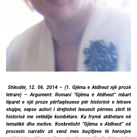
Shkodër, 12. 06. 2014 – (1. Gjëma e Atdheut një prozë
letrare) – Argument: Romani “Gjëma e Atdheut” mbart
tiparet e një proze përfaqësuese për historinë e letrave
shqipe, sepse autori i drejtohet lexuesit përmes zërit të
historisë me vetëdije kombëtare. Ka frymë atdhetare në
tematikë dhe motive. Konkretisht “Gjëma e Atdheut” në
procesin narrativ zë vend mes buçitjeve të heronjve