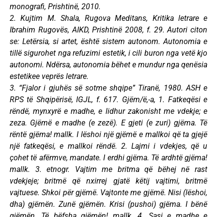
monografi, Prishtinë, 2010.
2. Kujtim M. Shala, Rugova Meditans, Kritika letrare e
Ibrahim Rugovës, AIKD, Prishtinë 2008, f. 29. Autori citon
se: Letërsia, si artet, është sistem autonom. Autonomia e
tillë sigurohet nga refuzimi estetik, i cili buron nga vetë kjo
autonomi. Ndërsa, autonomia bëhet e mundur nga qenësia
estetikee veprës letrare.
3. “Fjalor i gjuhës së sotme shqipe” Tiranë, 1980. ASH e
RPS të Shqipërisë, IGJL, f. 617. Gjëm/ë,-a, 1. Fatkeqësi e
rëndë, mynxyrë e madhe, e lidhur zakonisht me vdekje; e
zeza. Gjëmë e madhe (e zezë). E gjeti (e zuri) gjëma. Të
rëntë gjëma! mallk. I lëshoi një gjëmë e mallkoi që ta gjejë
një fatkeqësi, e mallkoi rëndë. 2. Lajmi i vdekjes, që u
çohet të afërmve, mandate. I erdhi gjëma. Të ardhtë gjëma!
mallk. 3. etnogr. Vajtim me britma që bëhej në rast
vdekjeje; britmë që nxirrej gjatë këtij vajtimi, britmë
vajtuese. Shkoi për gjëmë. Vajtonte me gjëmë. Nisi (lëshoi,
dha) gjëmën. Zunë gjëmën. Krisi (pushoi) gjëma. I bënë
gjëmën. Të bëfsha gjëmën! mallk. 4. Sasi e madhe e