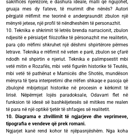
sakrificës njerëzore, e dashura ideale, malli që ngujohet,
gruaja mes dy fateve, të murimit dhe nënës? Autori
përgjatë rrëfimit me teorinë e andergraundit zbulon një
mënyrë jetese, një profil të nëndheshëm të personazhit.
10. Teknika e shkrimit të letrës brenda narracionit, zbulon
ndjesitë e përsiatjet filozofike të përsonazhit me realitetin,
para çdo rrëfimi shkruhet një dëshmi shpirtërore përmes
letrave. Teknika e rrëfimit në veten e parë, zbulon se çfarë
ndodh në shpirtin e njeriut. Teknika e palimpsestit mbi
vetë mitin e Rozafës, mbi vetë figurën historike të Teutës,
mbi vetë të pathënat e Mamicës dhe Shotës, mundëson
mënyra të tjera interpretimi dhe rrëfen shkaqe e pasoja që
zbulojnë mbijetojat historike në procesin e kërkimit të
lirisë. Nëpërmjet lojës paradoksale, Odavarri flet në
funksion të idesë së bashkëjetesës së mitikes me realen
të para në një optikë tjetër të shfaqjes së realitetit.
10. Diagrama e zhvillimit të ngjarjeve dhe veprimeve,
tipografia e vendeve që prek romani.
Ngjarjet kanë rend kohor të njëpasnjëshëm. Nga koha