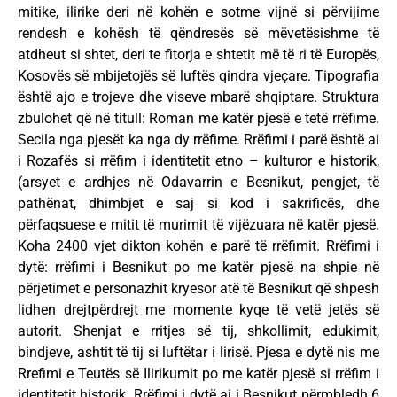
mitike, ilirike deri në kohën e sotme vijnë si përvijime
rendesh e kohësh të qëndresës së mëvetësishme të
atdheut si shtet, deri te fitorja e shtetit më të ri të Europës,
Kosovës së mbijetojës së luftës qindra vjeçare. Tipografia
është ajo e trojeve dhe viseve mbarë shqiptare. Struktura
zbulohet që në titull: Roman me katër pjesë e tetë rrëfime.
Secila nga pjesët ka nga dy rrëfime. Rrëfimi i parë është ai
i Rozafës si rrëfim i identitetit etno – kulturor e historik,
(arsyet e ardhjes në Odavarrin e Besnikut, pengjet, të
pathënat, dhimbjet e saj si kod i sakrificës, dhe
përfaqsuese e mitit të murimit të vijëzuara në katër pjesë.
Koha 2400 vjet dikton kohën e parë të rrëfimit. Rrëfimi i
dytë: rrëfimi i Besnikut po me katër pjesë na shpie në
përjetimet e personazhit kryesor atë të Besnikut që shpesh
lidhen drejtpërdrejt me momente kyqe të vetë jetës së
autorit. Shenjat e rritjes së tij, shkollimit, edukimit,
bindjeve, ashtit të tij si luftëtar i lirisë. Pjesa e dytë nis me
Rrefimi e Teutës së Ilirikumit po me katër pjesë si rrëfim i
identitetit historik. Rrëfimi i dytë ai i Besnikut përmbledh 6