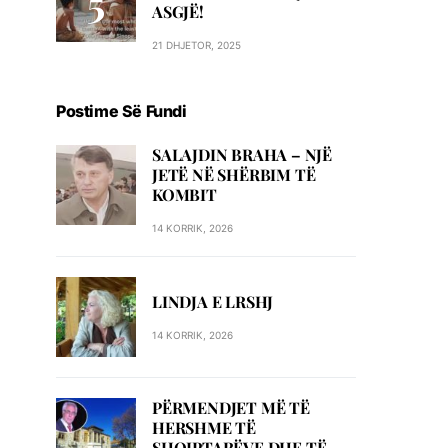
ASGJË!
21 DHJETOR, 2025
Postime Së Fundi
SALAJDIN BRAHA – NJЁ
JETЁ NЁ SHЁRBIM TЁ
KOMBIT
14 KORRIK, 2026
LINDJA E LRSHJ
14 KORRIK, 2026
PËRMENDJET MË TË
HERSHME TË
SHQIPTARËVE DHE TË