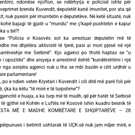
ntimi, ndonëse njofton, se ndërhyrja e policisë ishte për
 veprimet brenda Kuvendit, deputetët kanë imunitet, por ata që
, nuk pyesin për imunitetin e deputetëve. Në ketë situatë, nuk
ë kohë bajagi të gjatë u “mundu” me ç’kapë pushtetin e kapur
ka u bë?!
e “Policia e Kosovës sot ka arrestuar deputetin më të
he me dhjetëra aktivistë të tjerë, pasi ai mori pjesë në një
arrëveshje me Serbinë”. Kjo agjenci po thotë haptas se “u
i opozitës” dhe arsyeja e arrestimit është “kundërshtimi i një
nga asnjëra agjenci nuk u tha se mbi bazën e cilit urdhër u
tare parlamentare!
i, po e ndien veten Kryetari i Kuvendit i cili ditë më parë foli për
ë, çka ka këtu “të mirë e të turpshme”?
gjencitë e huaja, a ka turp më të madh, që për hatër të Serbisë
 që të gjithë në Kohën e Luftës në Kosovë ishin kuadro besnik të
J FESTA MË E MADHE KOMBËTARE E SHQIPTARËVE – 28
i përpunues i betimit ushtarak të UÇK-së nuk jam ndjer mirë, e