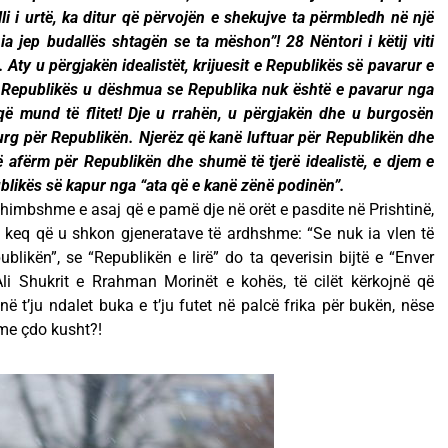
li i urtë, ka ditur që përvojën e shekujve ta përmbledh në një
 ia jep budallës shtagën se ta mëshon”! 28 Nëntori i këtij viti
 Aty u përgjakën idealistët, krijuesit e Republikës së pavarur e
e Republikës u dëshmua se Republika nuk është e pavarur nga
që mund të flitet! Dje u rrahën, u përgjakën dhe u burgosën
burg për Republikën. Njerëz që kanë luftuar për Republikën dhe
ë afërm për Republikën dhe shumë të tjerë idealistë, e djem e
ublikës së kapur nga “ata që e kanë zënë podinën”.
imbshme e asaj që e pamë dje në orët e pasdite në Prishtinë,
 keq që u shkon gjeneratave të ardhshme: “Se nuk ia vlen të
publikën”, se “Republikën e lirë” do ta qeverisin bijtë e “Enver
 Shukrit e Rrahman Morinët e kohës, të cilët kërkojnë që
ë t’ju ndalet buka e t’ju futet në palcë frika për bukën, nëse
me çdo kusht?!