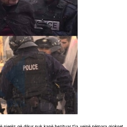
ë njerëz që dikur nuk kanë hezituar t’ia vejnë përpara gjokset