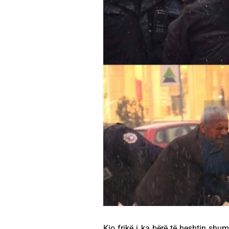
Kjo frikë i ka bërë të heshtin shum