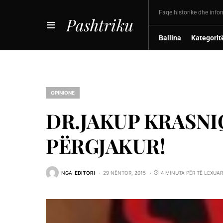
Faqe historike dhe info
Pashtriku
Ballina
Kategorit
OPINIONE
DR.JAKUP KRASNIQ
PËRGJAKUR!
NGA
EDITORI
29 NËNTOR, 2015
4 MINUTA PËR TË LEXUAR