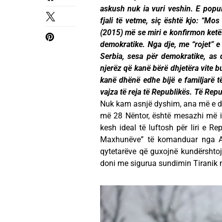
askush nuk ia vuri veshin. E popul
fjali të vetme, siç është kjo: “Mos
(2015) më se miri e konfirmon ketë.
demokratike. Nga dje, me “rojet” 
Serbia, sesa për demokratike, as 
njerëz që kanë bërë dhjetëra vite 
kanë dhënë edhe bijë e familjarë t
vajza të reja të Republikës. Të Rep
Nuk kam asnjë dyshim, ana më e dh
më 28 Nëntor, është mesazhi më i
kesh ideal të luftosh për liri e Re
Maxhunëve” të komanduar nga Ali
qytetarëve që guxojnë kundërshtojn
doni me sigurua sundimin Tiranik 