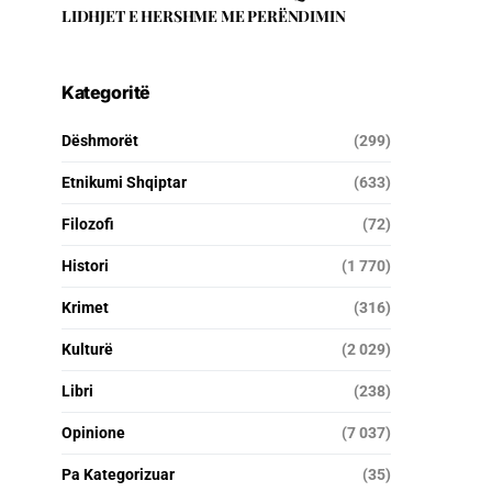
LIDHJET E HERSHME ME PERËNDIMIN
Kategoritë
Dëshmorët
(299)
Etnikumi Shqiptar
(633)
Filozofi
(72)
Histori
(1 770)
Krimet
(316)
Kulturë
(2 029)
Libri
(238)
Opinione
(7 037)
Pa Kategorizuar
(35)