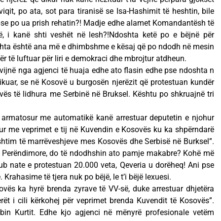
iqit, po ata, sot para tiranisë se Isa-Hashimit të heshtin, bile
 pse po ua prish rehatin?! Madje edhe alamet Komandantësh të
së, i kanë shti veshët në lesh?!Ndoshta ketë po e bëjnë për
doshta është ana më e dhimbshme e kësaj që po ndodh në mesin
ër të luftuar për liri e demokraci dhe mbrojtur atdheun.
ijnë nga agjenci të huaja edhe ato flasin edhe pse ndoshta n
stikuar, se në Kosovë u burgosën njerëzit që protestuan kundër
ës të lidhura me Serbinë në Bruksel. Kështu po shkruajnë tri
ë armatosur me automatikë kanë arrestuar deputetin e njohur
hur me veprimet e tij në Kuvendin e Kosovës ku ka shpërndarë
rshtim të marrëveshjeve mes Kosovës dhe Serbisë në Burksel”.
ës Perëndimore, do të ndodhshin ato pamje makabre? Kohë më
ub nate e protestuan 20.000 veta, Qeveria u dorëheq! Ani pse
rahasime të tjera nuk po bëjë, le t’i bëjë lexuesi.
ovës ka hyrë brenda zyrave të VV-së, duke arrestuar dhjetëra
erët i cili kërkohej për veprimet brenda Kuvendit të Kosovës”.
lbin Kurtit. Edhe kjo agjenci në mënyrë profesionale vetëm