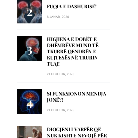
FUQIA E DASHURISË!
8 JANAR, 2026
HIGJIENA E DOBËT E
DHËMBËVE MUND TË
TKURRË QENDRËN E
KUJTESËS NË TRURIN
TUAJ!
21 DHJETOR, 2025
SI FUNKSIONON MENDJA
JONË?!
21 DHJETOR, 2025
DIOGJENI I VARFËR QË
NUK KISHTE NEVOJË PËR