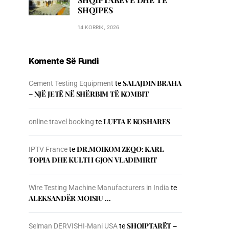
SHQIPES
14 KORRIK, 2026
Komente Së Fundi
SALAJDIN BRAHA
Cement Testing Equipment
te
– NJЁ JETЁ NЁ SHЁRBIM TЁ KOMBIT
LUFTA E KOSHARES
online travel booking
te
DR.MOIKOM ZEQO: KARL
IPTV France
te
TOPIA DHE KULTI I GJON VLADIMIRIT
Wire Testing Machine Manufacturers in India
te
ALEKSANDËR MOISIU …
SHQIPTARËT –
Selman DERVISHI-Mani USA
te