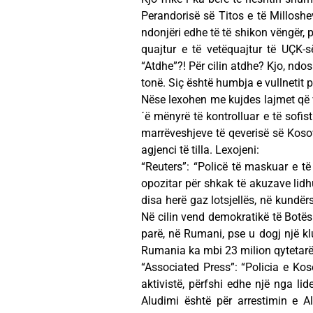
Perandorisë së Titos e të Milloshev
ndonjëri edhe të të shikon vëngër,
quajtur e të vetëquajtur të UÇK-
“Atdhe”?! Për cilin atdhe? Kjo, n
tonë. Siç është humbja e vullnetit p
Nëse lexohen me kujdes lajmet që v
´ë mënyrë të kontrolluar e të sofi
marrëveshjeve të qeverisë së Kosov
agjenci të tilla. Lexojeni:
“Reuters”: “Policë të maskuar e t
opozitar për shkak të akuzave lid
disa herë gaz lotsjellës, në kundë
Në cilin vend demokratikë të Bot
parë, në Rumani, pse u dogj një kl
Rumania ka mbi 23 milion qytetarë. K
“Associated Press”: “Policia e Kos
aktivistë, përfshi edhe një nga lid
Aludimi është për arrestimin e A