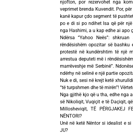
njofton, por rezervohet nga kome
veprimet brenda Kuvendit. Por, për
kanë kapur çdo segment të pushtetit
po e di si po ndihet Isa që për nj
nga Hashimi, a u kap edhe ai apo ç
Ndërsa “Yahoo Neës”: shkruan s
rëndësishëm opozitar së bashku ed
protestë në kundërshtim të një m
arrestua deputeti më i rëndësishëm 
marrëveshje më Serbinë”. Ndonëse 
ndërhy në selinë e një partie opozi
Nuk e di, sesi në krejt ketë xhurulld
“të turpshmen dhe të mirën”! Vërtet
Nga gjithë kjo që u tha, edhe nga a
së Nikoliqit, Vuqiçit e të Daçiqit,
Millosheviqit, TË PËRGJAKE
NËNTORI?
Unë në ketë Nëntor si idealist e s
JU?