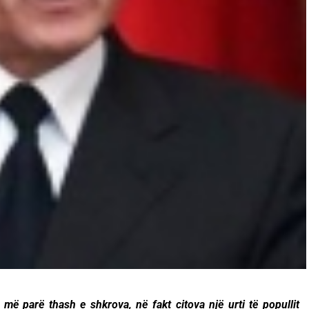
më parë thash e shkrova, në fakt citova një urti të popullit