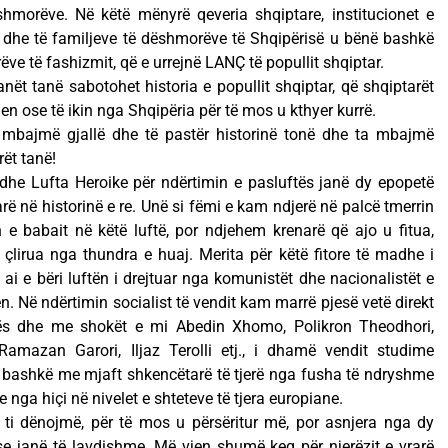
morëve. Në këtë mënyrë qeveria shqiptare, institucionet e
e dhe të familjeve të dëshmorëve të Shqipërisë u bënë bashkë
ëve të fashizmit, që e urrejnë LANÇ të popullit shqiptar.
nët tanë sabotohet historia e popullit shqiptar, që shqiptarët
en ose të ikin nga Shqipëria për të mos u kthyer kurrë.
a mbajmë gjallë dhe të pastër historinë tonë dhe ta mbajmë
rët tanë!
 dhe Lufta Heroike për ndërtimin e pasluftës janë dy epopetë
rë në historinë e re. Unë si fëmi e kam ndjerë në palcë tmerrin
en e babait në këtë luftë, por ndjehem krenarë që ajo u fitua,
lirua nga thundra e huaj. Merita për këtë fitore të madhe i
e ai e bëri luftën i drejtuar nga komunistët dhe nacionalistët e
Në ndërtimin socialist të vendit kam marrë pjesë vetë direkt
nës dhe me shokët e mi Abedin Xhomo, Polikron Theodhori,
amazan Garori, Iljaz Terolli etj., i dhamë vendit studime
u bashkë me mjaft shkencëtarë të tjerë nga fusha të ndryshme
 nga hiçi në nivelet e shteteve të tjera europiane.
ti dënojmë, për të mos u përsëritur më, por asnjera nga dy
e janë të lavdishme. Më vjen shumë keq për njerëzit e vrarë