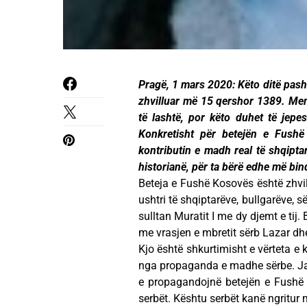
Pragë, 1 mars 2020: Këto ditë pash
zhvilluar më 15 qershor 1389. Mem
të lashtë, por këto duhet të jep
Konkretisht për betejën e Fushë
kontributin e madh real të shqipta
historianë, për ta bërë edhe më bind
Beteja e Fushë Kosovës është zhvill
ushtri të shqiptarëve, bullgarëve, 
sulltan Muratit I me dy djemt e tij
me vrasjen e mbretit sërb Lazar dhe
Kjo është shkurtimisht e vërteta e 
nga propaganda e madhe sërbe. Janë
e propagandojnë betejën e Fushë Ko
serbët. Kështu serbët kanë ngritur m