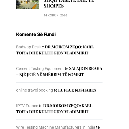
SHQIPES
14 KORRIK, 2026
Komente Së Fundi
DR.MOIKOM ZEQO: KARL
Badwap Desi
te
TOPIA DHE KULTI I GJON VLADIMIRIT
SALAJDIN BRAHA
Cement Testing Equipment
te
– NJЁ JETЁ NЁ SHЁRBIM TЁ KOMBIT
LUFTA E KOSHARES
online travel booking
te
DR.MOIKOM ZEQO: KARL
IPTV France
te
TOPIA DHE KULTI I GJON VLADIMIRIT
Wire Testing Machine Manufacturers in India
te