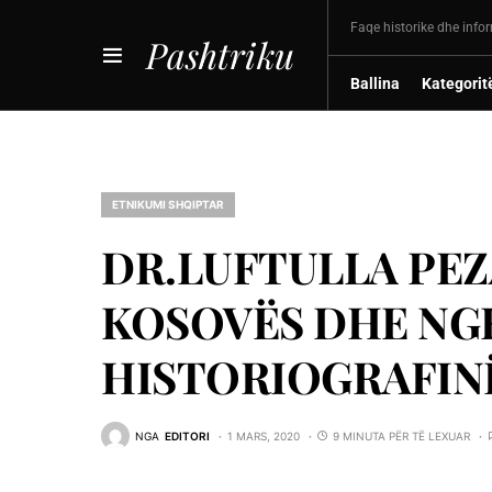
Faqe historike dhe info
Pashtriku
Ballina
Kategorit
ETNIKUMI SHQIPTAR
DR.LUFTULLA PEZA
KOSOVËS DHE NG
HISTORIOGRAFIN
NGA
EDITORI
1 MARS, 2020
9 MINUTA PËR TË LEXUAR