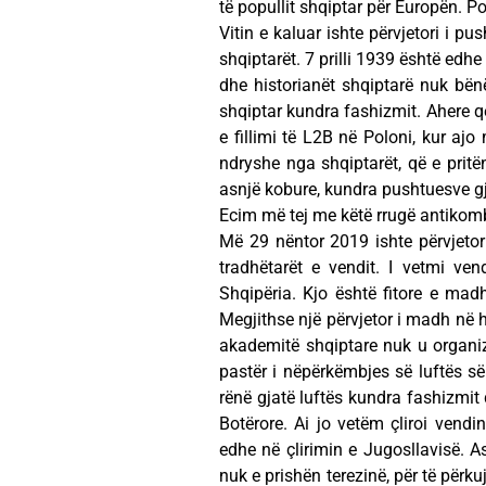
të popullit shqiptar për Europën. 
Vitin e kaluar ishte përvjetori i pu
shqiptarët. 7 prilli 1939 është edhe
dhe historianët shqiptarë nuk bënë 
shqiptar kundra fashizmit. Ahere q
e fillimi të L2B në Poloni, kur a
ndryshe nga shqiptarët, që e pritë
asnjë kobure, kundra pushtuesve g
Ecim më tej me këtë rrugë antikombë
Më 29 nëntor 2019 ishte përvjetori
tradhëtarët e vendit. I vetmi ve
Shqipëria. Kjo është fitore e mad
Megjithse një përvjetor i madh në h
akademitë shqiptare nuk u organizu
pastër i nëpërkëmbjes së luftës s
rënë gjatë luftës kundra fashizmit
Botërore. Ai jo vetëm çliroi vendi
edhe në çlirimin e Jugosllavisë. A
nuk e prishën terezinë, për të përk