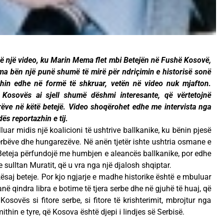
ë një video, ku Marin Mema flet mbi Betejën në Fushë Kosovë,
a bën një punë shumë të mirë për ndriçimin e historisë sonë
eshin edhe në formë të shkruar, vetën në video nuk mjafton.
 Kosovës ai sjell shumë dëshmi interesante, që vërtetojnë
rëve në këtë betejë. Video shoqërohet edhe me intervista nga
ës reportazhin e tij.
uar midis një koalicioni të ushtrive ballkanike, ku bënin pjesë
sërbëve dhe hungarezëve. Në anën tjetër ishte ushtria osmane e
. Beteja përfundojë me humbjen e aleancës ballkanike, por edhe
 sulltan Muratit, që u vra nga një djalosh shqiptar.
kësaj beteje. Por kjo ngjarje e madhe historike është e mbuluar
 qindra libra e botime të tjera serbe dhe në gjuhë të huaj, që
sovës si fitore serbe, si fitore të krishterimit, mbrojtur nga
ithin e tyre, që Kosova është djepi i lindjes së Serbisë.