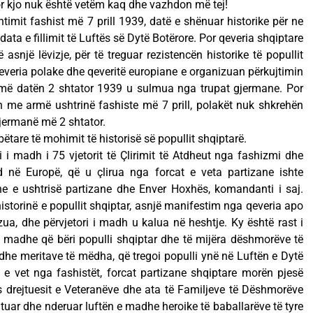
Por kjo nuk është vetëm kaq dhe vazhdon më tej!
shtimit fashist më 7 prill 1939, datë e shënuar historike për ne
 data e fillimit të Luftës së Dytë Botërore. Por qeveria shqiptare
asnjë lëvizje, për të treguar rezistencën historike të popullit
everia polake dhe qeveritë europiane e organizuan përkujtimin
jo më datën 2 shtator 1939 u sulmua nga trupat gjermane. Por
n me armë ushtrinë fashiste më 7 prill, polakët nuk shkrehën
jermanë më 2 shtator.
tare të mohimit të historisë së popullit shqiptarë.
 i madh i 75 vjetorit të Çlirimit të Atdheut nga fashizmi dhe
nd në Europë, që u çlirua nga forcat e veta partizane ishte
he e ushtrisë partizane dhe Enver Hoxhës, komandanti i saj.
istorinë e popullit shqiptar, asnjë manifestim nga qeveria apo
a, dhe përvjetori i madh u kalua në heshtje. Ky është rast i
ë madhe që bëri populli shqiptar dhe të mijëra dëshmorëve të
 dhe meritave të mëdha, që tregoi populli ynë në Luftën e Dytë
n e vet nga fashistët, forcat partizane shqiptare morën pjesë
s drejtuesit e Veteranëve dhe ata të Familjeve të Dëshmorëve
ujtuar dhe nderuar luftën e madhe heroike të baballarëve të tyre