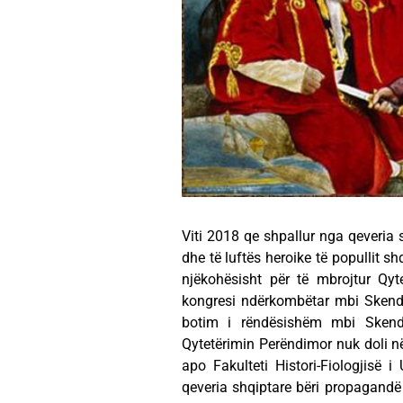
Viti 2018 qe shpallur nga qeveria s
dhe të luftës heroike të popullit s
njëkohësisht për të mbrojtur Qyt
kongresi ndërkombëtar mbi Skender
botim i rëndësishëm mbi Skende
Qytetërimin Perëndimor nuk doli 
apo Fakulteti Histori-Fiologjisë i
qeveria shqiptare bëri propagandë