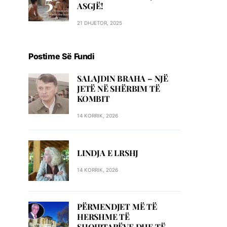
ASGJË!
21 DHJETOR, 2025
Postime Së Fundi
SALAJDIN BRAHA – NJЁ
JETЁ NЁ SHЁRBIM TЁ
KOMBIT
14 KORRIK, 2026
LINDJA E LRSHJ
14 KORRIK, 2026
PËRMENDJET MË TË
HERSHME TË
SHQIPTARËVE DHE TË