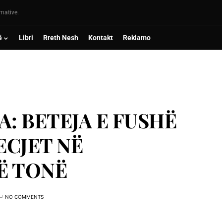
rmative.
ë
Libri
Rreth Nesh
Kontakt
Reklamo
: BETEJA E FUSHË
ECJET NË
Ë TONË
NO COMMENTS