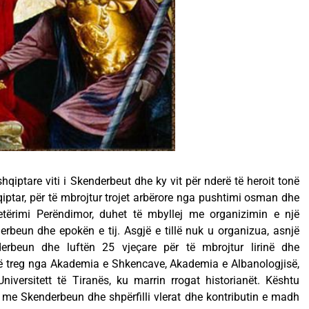
hqiptare viti i Skenderbeut dhe ky vit për nderë të heroit tonë
hqiptar, për të mbrojtur trojet arbërore nga pushtimi osman dhe
etërimi Perëndimor, duhet të mbyllej me organizimin e një
beun dhe epokën e tij. Asgjë e tillë nuk u organizua, asnjë
rbeun dhe luftën 25 vjeçare për të mbrojtur lirinë dhe
në treg nga Akademia e Shkencave, Akademia e Albanologjisë,
 Universitett të Tiranës, ku marrin rrogat historianët. Kështu
 me Skenderbeun dhe shpërfilli vlerat dhe kontributin e madh