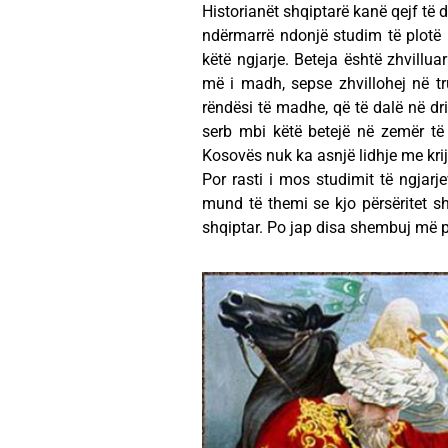
Historianët shqiptarë kanë qejf të d
ndërmarrë ndonjë studim të plotë p
këtë ngjarje. Beteja është zhvillu
më i madh, sepse zhvillohej në tr
rëndësi të madhe, që të dalë në dri
serb mbi këtë betejë në zemër të 
Kosovës nuk ka asnjë lidhje me krij
Por rasti i mos studimit të ngjarj
mund të themi se kjo përsëritet sh
shqiptar. Po jap disa shembuj më 