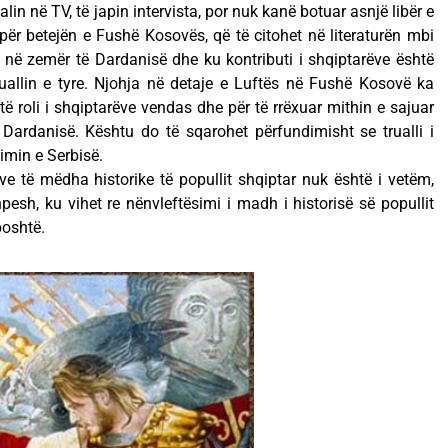
alin në TV, të japin intervista, por nuk kanë botuar asnjë libër e
ër betejën e Fushë Kosovës, që të citohet në literaturën mbi
ar në zemër të Dardanisë dhe ku kontributi i shqiptarëve është
uallin e tyre. Njohja në detaje e Luftës në Fushë Kosovë ka
të roli i shqiptarëve vendas dhe për të rrëxuar mithin e sajuar
Dardanisë. Kështu do të sqarohet përfundimisht se trualli i
imin e Serbisë.
eve të mëdha historike të popullit shqiptar nuk është i vetëm,
pesh, ku vihet re nënvleftësimi i madh i historisë së popullit
poshtë.