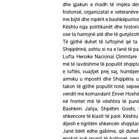
dhe gjakun e madh të mijëra dësh
historisë, organizatat e veteranëv
me bijtë dhe nipërit e bashkëpuntor
Kështu nga politikanët dhe historia
ose ta harrojnë atë dhe të gunjëzoh
Të gjithë duhet të luftojmë që t
Shqipërinë, ashtu si na e lanë të pa
Lufta Heroike Nacional Çlirimtare
më të lavdishme të popullit shqipta
e luftës, vuajtjet prej saj, humbj
armiku u mposht dhe Shqipëria u ç
takon të gjithë popullit tonë, seps
vendit me komandant Enver Hoxhën. 
në frontet më të vështira të pu
Bashkim Jahja, Shpëtim Goshi, R
shkencore të klasit të parë. Kësht
dijesh e ngritëm shkencën shqiptare
Janë bërë edhe gabime, që duhet 
epokat nuk mund të baltoset, seps