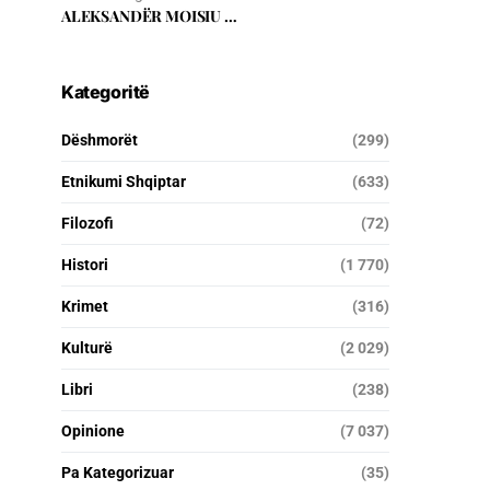
ALEKSANDËR MOISIU …
Kategoritë
Dëshmorët
(299)
Etnikumi Shqiptar
(633)
Filozofi
(72)
Histori
(1 770)
Krimet
(316)
Kulturë
(2 029)
Libri
(238)
Opinione
(7 037)
Pa Kategorizuar
(35)