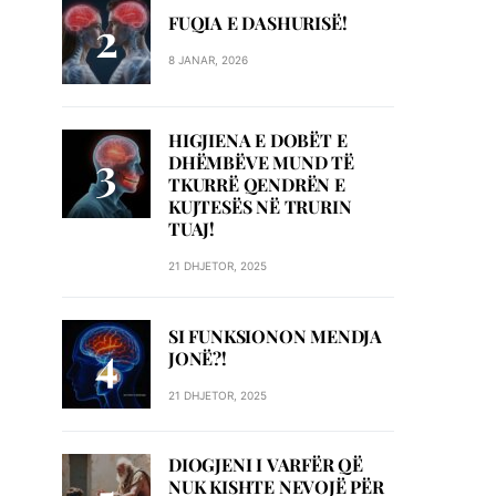
FUQIA E DASHURISË!
8 JANAR, 2026
HIGJIENA E DOBËT E
DHËMBËVE MUND TË
TKURRË QENDRËN E
KUJTESËS NË TRURIN
TUAJ!
21 DHJETOR, 2025
SI FUNKSIONON MENDJA
JONË?!
21 DHJETOR, 2025
DIOGJENI I VARFËR QË
NUK KISHTE NEVOJË PËR