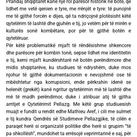
Prandaj shqiptarët kanë një rol parësor historik në botë, që
lidhet me vetë qenien e tyre, me rrënjët e tyre: të punojnë
me të gjithë forcën e dijes, që ta ndriçojnë plotësisht këtë
qytetërim të lashtë dhe gjuhën e tij, jo vetëm për të mirën e
kulturës sonë kombëtare, por për të gjithë botën e
qytetëruar.
Për këtë problematikë mjaft të rëndësishme shkencore
dhe parësore për kombin tonë, sepse lidhet me identitetin
e tij, kemi mjaft kundërshtarë në botën perëndimore dhe
midis shqiptarëve, ku studiues të ndryshëm, duke mos
njohur të gjithë dokumentacionin e nevojshmë ose të
mbështetur nga korrupsioni, ende përkrahin idenë se
helenët (grekët) kanë ngritur qytetërimin më të lashtë dhe
më të madh perëndimor, duke i atribuar atij të gjitha
arritjet e Qytetërimit Pellazg. Me këtë grup studiuesish
muajt e fundit u rendit edhe Mathieu Aref, i cili me sulmet
e tij kundra Qendrës së Studimeve Pellazgjike, të cilën e
paraqet herë si organizatë politike dhe herë si grupim “të
pa shkollësh”, mundohet ta errësojë veprimtarinë e saj, për