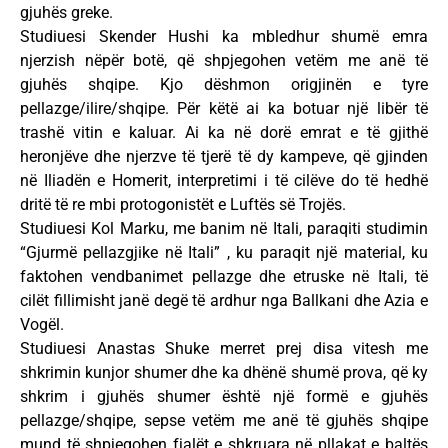
gjuhës greke.
Studiuesi Skender Hushi ka mbledhur shumë emra
njerzish nëpër botë, që shpjegohen vetëm me anë të
gjuhës shqipe. Kjo dëshmon origjinën e tyre
pellazge/ilire/shqipe. Për këtë ai ka botuar një libër të
trashë vitin e kaluar. Ai ka në dorë emrat e të gjithë
heronjëve dhe njerzve të tjerë të dy kampeve, që gjinden
në Iliadën e Homerit, interpretimi i të cilëve do të hedhë
dritë të re mbi protogonistët e Luftës së Trojës.
Studiuesi Kol Marku, me banim në Itali, paraqiti studimin
“Gjurmë pellazgjike në Itali” , ku paraqit një material, ku
faktohen vendbanimet pellazge dhe etruske në Itali, të
cilët fillimisht janë degë të ardhur nga Ballkani dhe Azia e
Vogël.
Studiuesi Anastas Shuke merret prej disa vitesh me
shkrimin kunjor shumer dhe ka dhënë shumë prova, që ky
shkrim i gjuhës shumer është një formë e gjuhës
pellazge/shqipe, sepse vetëm me anë të gjuhës shqipe
mund të shpjegohen fjalët e shkruara në pllakat e baltës