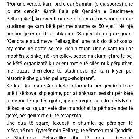
“Por unë vërtetë kam preferuar Samitin (e diasporës) dhe
jo atë qendër [është fjala për Qendrën e Studimeve
Pellazgjike”], ku orientimi i së cilës nuk korespondon me
studimet që kam bërë për më shumë se 50 vjet”. Në një
postim tjetër në fb ai shkruan: “Sa për atë që ju e quani
“Qendra e studimeve Pellazgjike” unë nuk do të shkosha
aty edhe në qoftë se më kishin ftuar. Unë e kam kaluar
moshën të shkoj në «shkollë», sepse nuk kam çfarë të bëj
në këtë organizatë ku orientimet e të cilës nuk përputhen
me bazat themelore të studimeve që kam kryer për
historinë dhe gjuhën pellazgo-shqiptare”.
Se ku i ka marrë Arefi këto informata për qendrën tonë
unë i kërkova shpjegime, por ai shkruan sërisht për këtë
temë me të njejtën gjuhë, gjë që tregon se çdo përfytyrim
të keq e ka sajuar vetë dhe mundohet ta përhapë ndër të
tjerët, për qëllimet e tij të mrapshta.
Unë dua të sqaroj lexuesit e shumtë, që përpiqen të
mësojnë mbi Qytetërimin Pellazg, të vërtetën mbi Qendrën
e Studimeve Pellazgjike dhe të mos i besojnë