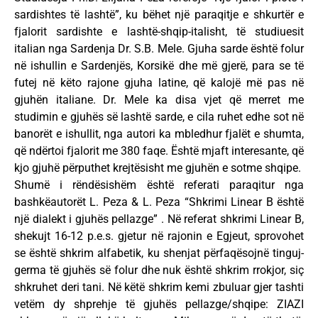
sardishtes të lashtë”, ku bëhet një paraqitje e shkurtër e
fjalorit sardishte e lashtë-shqip-italisht, të studiuesit
italian nga Sardenja Dr. S.B. Mele. Gjuha sarde është folur
në ishullin e Sardenjës, Korsikë dhe më gjerë, para se të
futej në këto rajone gjuha latine, që kalojë më pas në
gjuhën italiane. Dr. Mele ka disa vjet që merret me
studimin e gjuhës së lashtë sarde, e cila ruhet edhe sot në
banorët e ishullit, nga autori ka mbledhur fjalët e shumta,
që ndërtoi fjalorit me 380 faqe. Është mjaft interesante, që
kjo gjuhë përputhet krejtësisht me gjuhën e sotme shqipe.
Shumë i rëndësishëm është referati paraqitur nga
bashkëautorët L. Peza & L. Peza “Shkrimi Linear B është
një dialekt i gjuhës pellazge” . Në referat shkrimi Linear B,
shekujt 16-12 p.e.s. gjetur në rajonin e Egjeut, sprovohet
se është shkrim alfabetik, ku shenjat përfaqësojnë tinguj-
germa të gjuhës së folur dhe nuk është shkrim rrokjor, siç
shkruhet deri tani. Në këtë shkrim kemi zbuluar gjer tashti
vetëm dy shprehje të gjuhës pellazge/shqipe: ZIAZI