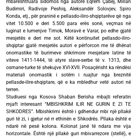
mbarështruara sidomos nga autorë Eqrem Çabej, Millan
Budimiri, Radivoje Peshiq, Aleksandër Solovjev, Spiro
Konda, etj., për praninë e pellasdo-iliro-shqiptarëve që nga
vitet 10.500 e deri 5.500 para erës sonë, veçmas në
luginat e lumenjve Timok, Moravë e Varar, po edhe gjatë
mesjetës e deri me sot. Këtë kontinuitet pellasdo-iliro-
shqiptar gjatë mesjetës autori e përforcon me të dhënat
onomastike të burimeve shkrimore mesjetare latine të
viteve 1411-1444, të atyre slave-serbe të v. 1313, dhe
osmane-turke të shekujve XVI-XVII. Posaçërisht ka rëndësi
materiali onomastik i sotëm i ruajtur nga breznitë
pellasde-ilire-shqiptare, që e ka mbledhur vetë autori në
terren.
Studiuesi nga Kosova Shaban Berisha mbajti referatin
mjaft interesant “MBISHKRIM ILIR NE GURIN E ZI TE
SHKODRES”. Mbishkrimi është i gdhendur mbi një pllakë
guri të zi, i gjetur në rr ethinën e Shkodrës. Pllaka është e
ndarë në pesë kolona. Kolonat janë të ndara me vija
horizontale. Është një pllakë guri mbivarrezore (stellë), e