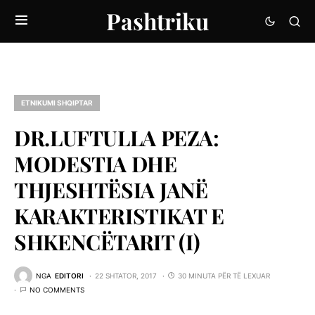
Pashtriku
ETNIKUMI SHQIPTAR
DR.LUFTULLA PEZA:
MODESTIA DHE
THJESHTËSIA JANË
KARAKTERISTIKAT E
SHKENCËTARIT (I)
NGA
EDITORI
22 SHTATOR, 2017
30 MINUTA PËR TË LEXUAR
NO COMMENTS