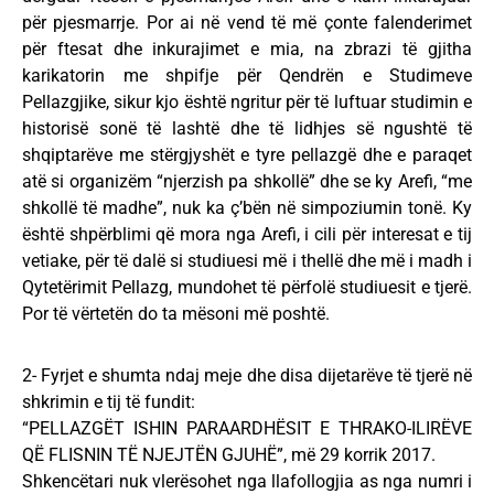
për pjesmarrje. Por ai në vend të më çonte falenderimet
për ftesat dhe inkurajimet e mia, na zbrazi të gjitha
karikatorin me shpifje për Qendrën e Studimeve
Pellazgjike, sikur kjo është ngritur për të luftuar studimin e
historisë sonë të lashtë dhe të lidhjes së ngushtë të
shqiptarëve me stërgjyshët e tyre pellazgë dhe e paraqet
atë si organizëm “njerzish pa shkollë” dhe se ky Arefi, “me
shkollë të madhe”, nuk ka ç’bën në simpoziumin tonë. Ky
është shpërblimi që mora nga Arefi, i cili për interesat e tij
vetiake, për të dalë si studiuesi më i thellë dhe më i madh i
Qytetërimit Pellazg, mundohet të përfolë studiuesit e tjerë.
Por të vërtetën do ta mësoni më poshtë.
2- Fyrjet e shumta ndaj meje dhe disa dijetarëve të tjerë në
shkrimin e tij të fundit:
“PELLAZGËT ISHIN PARAARDHËSIT E THRAKO-ILIRËVE
QË FLISNIN TË NJEJTËN GJUHË”, më 29 korrik 2017.
Shkencëtari nuk vlerësohet nga llafollogjia as nga numri i