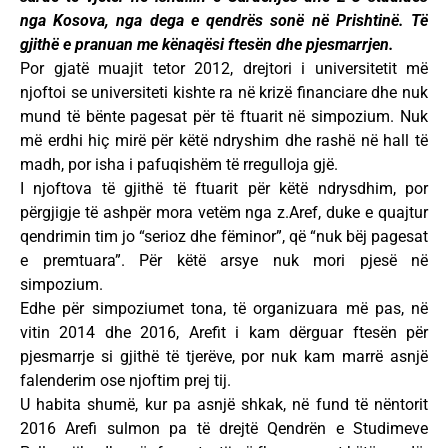
nga Kosova, nga dega e qendrës sonë në Prishtinë. Të
gjithë e pranuan me kënaqësi ftesën dhe pjesmarrjen.
Por gjatë muajit tetor 2012, drejtori i universitetit më
njoftoi se universiteti kishte ra në krizë financiare dhe nuk
mund të bënte pagesat për të ftuarit në simpozium. Nuk
më erdhi hiç mirë për këtë ndryshim dhe rashë në hall të
madh, por isha i pafuqishëm të rregulloja gjë.
I njoftova të gjithë të ftuarit për këtë ndrysdhim, por
përgjigje të ashpër mora vetëm nga z.Aref, duke e quajtur
qendrimin tim jo “serioz dhe fëminor”, që “nuk bëj pagesat
e premtuara”. Për këtë arsye nuk mori pjesë në
simpozium.
Edhe për simpoziumet tona, të organizuara më pas, në
vitin 2014 dhe 2016, Arefit i kam dërguar ftesën për
pjesmarrje si gjithë të tjerëve, por nuk kam marrë asnjë
falenderim ose njoftim prej tij.
U habita shumë, kur pa asnjë shkak, në fund të nëntorit
2016 Arefi sulmon pa të drejtë Qendrën e Studimeve