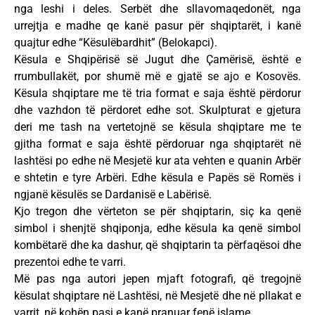
nga leshi i deles. Serbët dhe sllavomaqedonët, nga
urrejtja e madhe qe kanë pasur për shqiptarët, i kanë
quajtur edhe “Kësulëbardhit” (Belokapci).
Kësula e Shqipërisë së Jugut dhe Ҫamërisë, është e
rrumbullakët, por shumë më e gjatë se ajo e Kosovës.
Kësula shqiptare me të tria format e saja është përdorur
dhe vazhdon të përdoret edhe sot. Skulpturat e gjetura
deri me tash na vertetojnë se kësula shqiptare me te
gjitha format e saja është përdoruar nga shqiptarët në
lashtësi po edhe në Mesjetë kur ata vehten e quanin Arbër
e shtetin e tyre Arbëri. Edhe kësula e Papës së Romës i
ngjanë kësulës se Dardanisë e Labërisë.
Kjo tregon dhe vërteton se për shqiptarin, siç ka qenë
simbol i shenjtë shqiponja, edhe kësula ka qenë simbol
kombëtarë dhe ka dashur, që shqiptarin ta përfaqësoi dhe
prezentoi edhe te varri.
Më pas nga autori jepen mjaft fotografi, që tregojnë
kësulat shqiptare në Lashtësi, në Mesjetë dhe në pllakat e
varrit, në kohën pasi e kanë pranuar fenë islame.