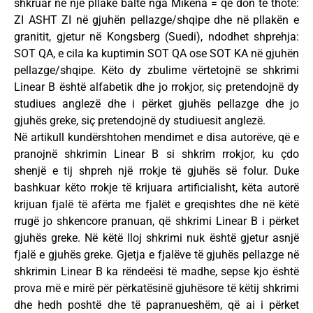
shkruar në një pllakë balte nga Mikena = që don të thotë:
ZI ASHT ZI në gjuhën pellazge/shqipe dhe në pllakën e
granitit, gjetur në Kongsberg (Suedi), ndodhet shprehja:
SOT QA, e cila ka kuptimin SOT QA ose SOT KA në gjuhën
pellazge/shqipe. Këto dy zbulime vërtetojnë se shkrimi
Linear B është alfabetik dhe jo rrokjor, siç pretendojnë dy
studiues anglezë dhe i përket gjuhës pellazge dhe jo
gjuhës greke, siç pretendojnë dy studiuesit anglezë.
Në artikull kundërshtohen mendimet e disa autorëve, që e
pranojnë shkrimin Linear B si shkrim rrokjor, ku çdo
shenjë e tij shpreh një rrokje të gjuhës së folur. Duke
bashkuar këto rrokje të krijuara artificialisht, këta autorë
krijuan fjalë të afërta me fjalët e greqishtes dhe në këtë
rrugë jo shkencore pranuan, që shkrimi Linear B i përket
gjuhës greke. Në këtë lloj shkrimi nuk është gjetur asnjë
fjalë e gjuhës greke. Gjetja e fjalëve të gjuhës pellazge në
shkrimin Linear B ka rëndeësi të madhe, sepse kjo është
prova më e mirë për përkatësinë gjuhësore të këtij shkrimi
dhe hedh poshtë dhe të papranueshëm, që ai i përket