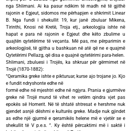
nga Shlimani. Ai ka pasur ndikim të madh në të gjithë
rajonin e Egjeut, sidomos me përhapjen e shkrimit Linear
B. Nga fundi i shekullit 19, kur janë zbuluar Mikena,
Tirinthi, Knosi në Kretë, Troja etj., arkeologjia ishte në
hapat e para në rajonin e Egjeut dhe këto zbulime u
quajtën qytetërime të veçanta. Më pas, me përparimin e
arkeologjisë, të gjitha u bashkuan në atë që ne e quajmë
Qytetërimi Pellazg, që disa e quajnë qytetërimi para-helen.
Shlimani, zbuluesi i Trojës, ka shkruar për gërmimet në
Trojë (1870-1882):
“Qeramika greke ishte e pikturuar, kurse ajo trojane jo. Kjo
e fundit ndryshonte edhe në
formë edhe në mjeshtri edhe në ngjyra. Prania e gjurmëve
greke në Trojë mund të vihet re vetëm qindra vjet pas
epokës së Homerit. Në të shtatë shtresat e hershme nuk
gjendet asnjë dëshmi e kulturës greke. Madje nuk gjindet
as edhe një gjurmë e qeramikës helene më e vjetër se e
shekullit të V p.e.s. “. Ky është përcaktimi më i saktë i