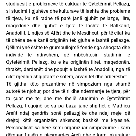
studiuesit e problemeve të caktuar të Qytetërimit Pellazg,
si studimi i gjuhëve dhe kulturave të lashta dhe probleme
të tjera, ku në radhë të parë janë gjuhët pellazge, ilire,
maqedone dhe gjuhët e tjera të lashta të Ballkanit,
Anadollit, Lindjes së Afërt dhe të Mesdheut, për të cilat ka
të dhëna se e kanë origjinën tek gjuha e lashtë pellazge.
Qëllimi ynë është të grumbullojmë fonde nga shoqata dhe
individë të ndryshëm, që mbështesin studimin e
Qytetërimit Pellazg, ku e ka origjinën ilirët, maqedonën,
thrakët, dardanët dhe popujt e lashtë të Anadollit, nga të
cilët rrjedhin shqiptarët e sotëm, arvanitët dhe arbëreshët.
Të gjitha këto prezantime në simpozium nga shumë
autorë të njohur, por dhe të ri dhe ndërmarrje të tjera, për
ta çuar më tej dhe më thellë studimin e Qytetërimit
Pellazg, tregojnë se sa pa baza janë shpifjet e Mathieu
Arefit ndaj qendrës sonë pellazgjike dhe ndaj meje, që
drejtoj këtë organizëm shkencor, bashkë me kryesinë.
Personalisht sa herë kemi organizuar simpoziume i kam
dërguar ftesën e pjesmarrjes Arefi dhe e kam inkurajuar