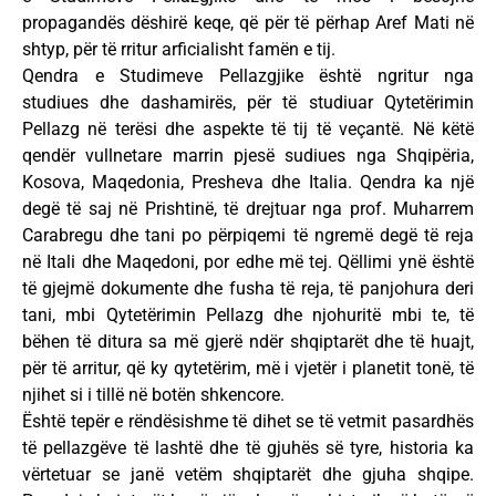
propagandës dëshirë keqe, që për të përhap Aref Mati në
shtyp, për të rritur arficialisht famën e tij.
Qendra e Studimeve Pellazgjike është ngritur nga
studiues dhe dashamirës, për të studiuar Qytetërimin
Pellazg në terësi dhe aspekte të tij të veçantë. Në këtë
qendër vullnetare marrin pjesë sudiues nga Shqipëria,
Kosova, Maqedonia, Presheva dhe Italia. Qendra ka një
degë të saj në Prishtinë, të drejtuar nga prof. Muharrem
Carabregu dhe tani po përpiqemi të ngremë degë të reja
në Itali dhe Maqedoni, por edhe më tej. Qëllimi ynë është
të gjejmë dokumente dhe fusha të reja, të panjohura deri
tani, mbi Qytetërimin Pellazg dhe njohuritë mbi te, të
bëhen të ditura sa më gjerë ndër shqiptarët dhe të huajt,
për të arritur, që ky qytetërim, më i vjetër i planetit tonë, të
njihet si i tillë në botën shkencore.
Është tepër e rëndësishme të dihet se të vetmit pasardhës
të pellazgëve të lashtë dhe të gjuhës së tyre, historia ka
vërtetuar se janë vetëm shqiptarët dhe gjuha shqipe.