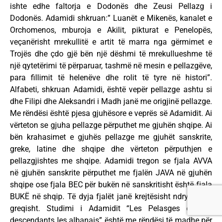
ishte edhe faltorja e Dodonës dhe Zeusi Pellazg i
Dodonës. Adamidi shkruan:” Luanët e Mikenës, kanalet e
Orchomenos, mburoja e Akilit, pikturat e Penelopës,
veçanërisht mrekullitë e artit të marra nga gërmimet e
Trojës dhe çdo gjë bën një dëshmi të mrekullueshme të
një qytetërimi të përparuar, tashmë në mesin e pellazgëve,
para fillimit të helenëve dhe rolit të tyre në histori”.
Alfabeti, shkruan Adamidi, është vepër pellazge ashtu si
dhe Filipi dhe Aleksandri i Madh janë me origjinë pellazge.
Me rëndësi është pjesa gjuhësore e veprës së Adamidit. Ai
vërteton se gjuha pellazge përputhet me gjuhën shqipe. Ai
bën krahasimet e gjuhës pellazge me gjuhët sanskrite,
greke, latine dhe shqipe dhe vërteton përputhjen e
pellazgjishtes me shqipe. Adamidi tregon se fjala AVVA
në gjuhën sanskrite përputhet me fjalën JAVA në gjuhën
shqipe ose fjala BEC për bukën në sanskritisht është fjala
BUKË në shqip. Të dyja fjalët janë krejtësisht ndryshe në
greqisht. Studimi i Adamidit “Les Pelasges et leur
descendants les albanais” është me rëndësi të madhe për