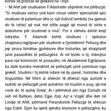
kohës së pranisë së grekëve në Trojë
– M.Aref për studiuesin F.Adamidin shprehet me përbuzje:
“Si studiues serioz unë kam cituar vetëm specialistë apo
studiues të patentuar dhe jo një individ lambda (sa gjenial
do të ishte) që nuk më sillte asgjë që mund të ishte e
dobishme për studimet e mia”. Por e vërteta është krejt
ndryshe. F. Adamidi është studiues i spikatur
shqiptaro/egjitpian për studimin e Qytetërimit Pellazg dhe
jep prova bindëse gjuhësore dhe historike, që shqiptarët
janë pasardhës të pellazgëve. Ai në tezën e tij, mbrojtur
para një komisioni të posaçëm, në Akademinë Egjitpiane,
ka dalë kundra mendimit se pellazgët janë asimiluar nga
grekët. Studimi i tij është ndarë në dy pjesë:: historike dhe
linguistike. Në fillim ai shënon të dhënat nga autorët e
lashtë, se pellazgët janë autokton në truallin e asaj, që më
vonë do të quhej Greqi. Ai i përmend ato nga Danubi në
veri në Ballkan, detin Egje, Itali, Azi e Vogël dhe deri në
Lindje të Afët, përmend Perandorinë Pellazge të shkruar
nga Eskili. Epiri ka qenë qendra kryesore e pellazgëve, ku