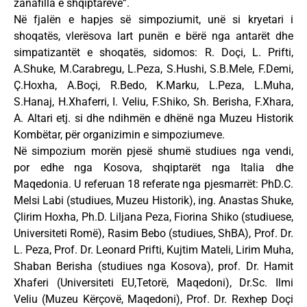
zanafilla e shqiptarëve”.
Në fjalën e hapjes së simpoziumit, unë si kryetari i
shoqatës, vlerësova lart punën e bërë nga antarët dhe
simpatizantët e shoqatës, sidomos: R. Doçi, L. Prifti,
A.Shuke, M.Carabregu, L.Peza, S.Hushi, S.B.Mele, F.Demi,
Ç.Hoxha, A.Boçi, R.Bedo, K.Marku, L.Peza, L.Muha,
S.Hanaj, H.Xhaferri, I. Veliu, F.Shiko, Sh. Berisha, F.Xhara,
A. Altari etj. si dhe ndihmën e dhënë nga Muzeu Historik
Kombëtar, për organizimin e simpoziumeve.
Në simpozium morën pjesë shumë studiues nga vendi,
por edhe nga Kosova, shqiptarët nga Italia dhe
Maqedonia. U referuan 18 referate nga pjesmarrët: PhD.C.
Melsi Labi (studiues, Muzeu Historik), ing. Anastas Shuke,
Çlirim Hoxha, Ph.D. Liljana Peza, Fiorina Shiko (studiuese,
Universiteti Romë), Rasim Bebo (studiues, ShBA), Prof. Dr.
L. Peza, Prof. Dr. Leonard Prifti, Kujtim Mateli, Lirim Muha,
Shaban Berisha (studiues nga Kosova), prof. Dr. Hamit
Xhaferi (Universiteti EU,Tetorë, Maqedoni), Dr.Sc. Ilmi
Veliu (Muzeu Kërçovë, Maqedoni), Prof. Dr. Rexhep Doçi