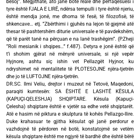
besoj”. Megjithatë, ato janë botë reale dhe përfaqësuesi i
tyre është FJALA E LIRË, ndërsa tempulli i tyre është njeriu,
është mendja jonë, me dhoma të fesë, të filozofisë, të
shkencave… etj. ”Zbërthimi i gjuhës na lejon të gjejmë atë
thesar të pashtershëm diturie universale e të pavdekshëm,
që të parët tanë na përçuan e na lanë trashëgim”. (P.Zheji
”Roli mesianik i shqipes…” f.487). Detyra e jonë është që
t’i shohim gjërat në mënyrë universale, si një vepër
Hyjnore, ashtu siç ishin vet Pellazgët Hyjnor, ku
ndryshimet në mentalitete të PLOTESOJNE njëra-tjetrën
dhe jo të LUFTOJNE njëra-tjetrën.
DR.SC. Ilmi Veliu, drejtor i muzeut në Tetovë, Maqedoni,
paraqiti kumtesën: SA ËSHTË E LASHTË KËSULA
(KAPUÇI-QELESHJA) SHQIPTARE. Kësula (Kapuçi-
Çelesha) shqiptare është e vjetër sa edhe vetë shqiptarët.
Atë e hasim në piktura e skulptura të kohës Pellazgo-Ilire.
Duke krahasuar te gjitha kësulat që janë perdorur e
vazhdojnë të përdoren në botë, konstatojmë se vetëm
kësula shqiptare është me ngjyrë të bardhë dhe është bërë