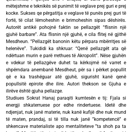
mëtejshme e teknikës së punimit të veglave prej guri e prej
kocke. Sukses qe përgatitja e veglave të punës prej guri të
fortë, të cilat lëmoheshin e brimoheshin sipas dëshirës.
Autorët antikë pohojnë faktin se pellazgët “flisnin një
gjuhë barbare”. Ata flisnin një gjuhë, e cila flitej në gjithë
Mesdheun. “Pellazgët banonin këtu përpara mbërritjes së
helenëve”. Tukididi ka shkruar: “Qenë pellazgët ata që
ndërtuan murin e parë rrethues të Akropolit”. Nëse gjuhën
e vdekur të pellazgëve duhet ta kërkojmë në varret e
shpërndara anembanë Mesdheut, për sa i përket popullit
që e ka trashëguar atë gjuhë, sigurisht kanë qenë
popullsitë epirote dhe ilire. Autori thekson se Gjuha e
ilirëve është gjuha pellazge.
Studiues Sokrat Hanaj paraqiti kumtesën e tij: Fjala si
energji shkaterruese por edhe rindertuese. Idetë dhe
ndjenjat, nuk janë materie, nuk kanë kufijë dhe nuk mund
të maten, prandaj, si të tilla nuk janë ”kompetencë” e
shkencave materialiste apo mentaliteteve ”ta shoh pa ta