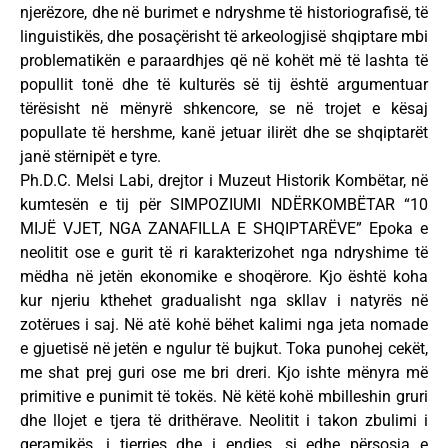
njerëzore, dhe në burimet e ndryshme të historiografisë, të
linguistikës, dhe posaçërisht të arkeologjisë shqiptare mbi
problematikën e paraardhjes që në kohët më të lashta të
popullit tonë dhe të kulturës së tij është argumentuar
tërësisht në mënyrë shkencore, se në trojet e kësaj
popullate të hershme, kanë jetuar ilirët dhe se shqiptarët
janë stërnipët e tyre.
Ph.D.C. Melsi Labi, drejtor i Muzeut Historik Kombëtar, në
kumtesën e tij për SIMPOZIUMI NDËRKOMBËTAR “10
MIJË VJET, NGA ZANAFILLA E SHQIPTARËVE” Epoka e
neolitit ose e gurit të ri karakterizohet nga ndryshime të
mëdha në jetën ekonomike e shoqërore. Kjo është koha
kur njeriu kthehet gradualisht nga skllav i natyrës në
zotërues i saj. Në atë kohë bëhet kalimi nga jeta nomade
e gjuetisë në jetën e ngulur të bujkut. Toka punohej cekët,
me shat prej guri ose me bri dreri. Kjo ishte mënyra më
primitive e punimit të tokës. Në këtë kohë mbilleshin gruri
dhe llojet e tjera të drithërave. Neolitit i takon zbulimi i
qeramikës, i tjerrjes dhe i endjes, si edhe përsosja e