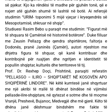
së pjekur. Kjo ka rëndësi të madhe për gjuhën tonë, që e
nxjerr atë gjuhën shumë të lashtë në botë. Ai referojë
studimin “URIM- toponimi 5 mijë vjeçar i kryeqendrës së
Mesopotamisë, shkruar në shqip”.
Studiuesi Rasim Bebo u paraqit me studimin: “Figurat më
të shquara të Çamërisë në historinë botërore”. Duke filluar
me Zeusin Pellazg dhe qendra shpirtërore, faltorja e
Dodonës, pranë Janinës (Çamëri), autori rrjeshton me
dhjetra figura të shquar, që kanë kontribuar dhe
kontribojnë për ruajtjen dhe ngritjen e identitetit të
popullin shqiptar, kulturës dhe territoreve të tij.
Prof. Dr. Rexhep Doçi, Prishtinë, paraqiti referatin
“PELLASGO – ILIRO – SHQIPTARËT NË KOSOVËN APO
SHQIPËRINË LINDORE”. Në këtë kumtesë janë shqyrtuar
me një akribi të rrallë të dhënat bindëse në vijimësi
pellasde-ilire-shqiptare, në qytezat e sotme dhe të moçme
Vranjë, Preshevë, Bujanoc, Medvegjë dhe më gjerë. Këto të
dhëna janë dëshmuar bindshëm me fakte të