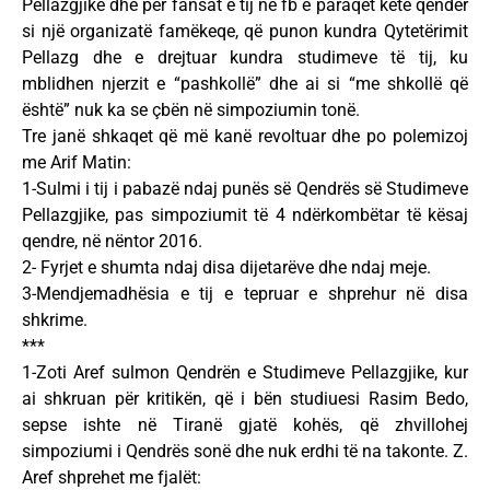
Pellazgjike dhe për fansat e tij në fb e paraqet këtë qendër
si një organizatë famëkeqe, që punon kundra Qytetërimit
Pellazg dhe e drejtuar kundra studimeve të tij, ku
mblidhen njerzit e “pashkollë” dhe ai si “me shkollë që
është” nuk ka se çbën në simpoziumin tonë.
Tre janë shkaqet që më kanë revoltuar dhe po polemizoj
me Arif Matin:
1-Sulmi i tij i pabazë ndaj punës së Qendrës së Studimeve
Pellazgjike, pas simpoziumit të 4 ndërkombëtar të kësaj
qendre, në nëntor 2016.
2- Fyrjet e shumta ndaj disa dijetarëve dhe ndaj meje.
3-Mendjemadhësia e tij e tepruar e shprehur në disa
shkrime.
***
1-Zoti Aref sulmon Qendrën e Studimeve Pellazgjike, kur
ai shkruan për kritikën, që i bën studiuesi Rasim Bedo,
sepse ishte në Tiranë gjatë kohës, që zhvillohej
simpoziumi i Qendrës sonë dhe nuk erdhi të na takonte. Z.
Aref shprehet me fjalët: