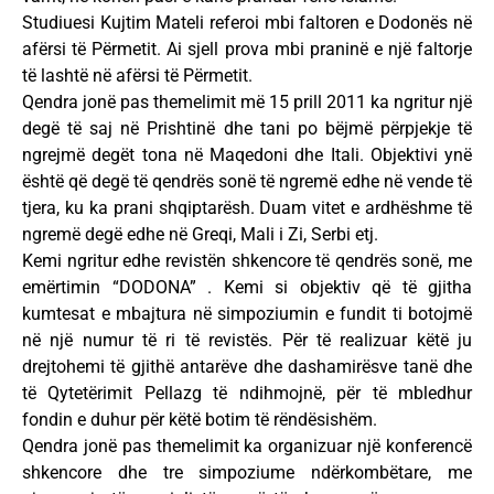
Studiuesi Kujtim Mateli referoi mbi faltoren e Dodonës në
afërsi të Përmetit. Ai sjell prova mbi praninë e një faltorje
të lashtë në afërsi të Përmetit.
Qendra jonë pas themelimit më 15 prill 2011 ka ngritur një
degë të saj në Prishtinë dhe tani po bëjmë përpjekje të
ngrejmë degët tona në Maqedoni dhe Itali. Objektivi ynë
është që degë të qendrës sonë të ngremë edhe në vende të
tjera, ku ka prani shqiptarësh. Duam vitet e ardhëshme të
ngremë degë edhe në Greqi, Mali i Zi, Serbi etj.
Kemi ngritur edhe revistën shkencore të qendrës sonë, me
emërtimin “DODONA” . Kemi si objektiv që të gjitha
kumtesat e mbajtura në simpoziumin e fundit ti botojmë
në një numur të ri të revistës. Për të realizuar këtë ju
drejtohemi të gjithë antarëve dhe dashamirësve tanë dhe
të Qytetërimit Pellazg të ndihmojnë, për të mbledhur
fondin e duhur për këtë botim të rëndësishëm.
Qendra jonë pas themelimit ka organizuar një konferencë
shkencore dhe tre simpoziume ndërkombëtare, me