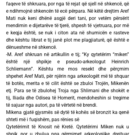
faqeve të shkruara, por nga të rejat që sjell në shkencë, që
e ndihmojnë shkencën të ecë përpara. Në këtë drejtim Aref
Mati nuk keni dhënë asgjë deri tani, por vetëm përsërit
mendimin e dijetarëve të tjerë, shpesh të vjetruara, por më
e keqja është, se nuk i citon ata në shumicën e rasteve
dhe kështu librat e tij janë plot me plagjiaturë, që është e
dënueshme në shkencë.
-M. Aref shkruan në artikullin e tij; “Ky qytetërim “miken”
është një shpikje e pseudo-arkeologut Heinrich
Schliemann”. Kështu me mos resekt dhe përçmim
shpehet Aref Mati, për njërin nga arkeologët më të shquar
të botës, merita e të cilit është se zbuloi Trojën, Mikenën
etj. Para se të zbulohej Troja nga Shlimani dhe shokët e
tij, Iliada dhe Odisea të Homerit, mendoheshin si tregime
të sajuar nga autori, pa të vërtetë në brendi.
Mikena gjatë gjysmës së dytë të kohës së bronzit ka qenë
shteti më i fuqishëm, pas rënies së
Qytetërimit të Knosit në Kretë. Qytetërimi Miken nuk u
shpik, por u zbulua nga gërmimet arkeologjike, drejtuar