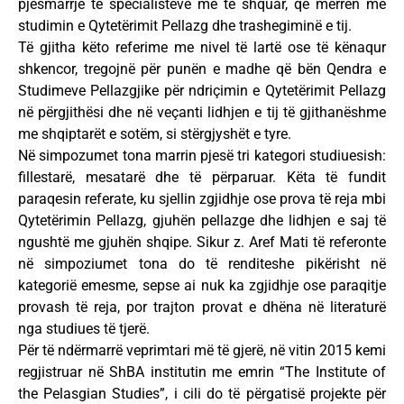
pjesmarrje të specialistëve më të shquar, që merren me
studimin e Qytetërimit Pellazg dhe trashegiminë e tij.
Të gjitha këto referime me nivel të lartë ose të kënaqur
shkencor, tregojnë për punën e madhe që bën Qendra e
Studimeve Pellazgjike për ndriçimin e Qytetërimit Pellazg
në përgjithësi dhe në veçanti lidhjen e tij të gjithanëshme
me shqiptarët e sotëm, si stërgjyshët e tyre.
Në simpozumet tona marrin pjesë tri kategori studiuesish:
fillestarë, mesatarë dhe të përparuar. Këta të fundit
paraqesin referate, ku sjellin zgjidhje ose prova të reja mbi
Qytetërimin Pellazg, gjuhën pellazge dhe lidhjen e saj të
ngushtë me gjuhën shqipe. Sikur z. Aref Mati të referonte
në simpoziumet tona do të renditeshe pikërisht në
kategorië emesme, sepse ai nuk ka zgjidhje ose paraqitje
provash të reja, por trajton provat e dhëna në literaturë
nga studiues të tjerë.
Për të ndërmarrë veprimtari më të gjerë, në vitin 2015 kemi
regjistruar në ShBA institutin me emrin “The Institute of
the Pelasgian Studies”, i cili do të përgatisë projekte për