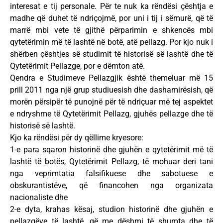
interesat e tij personale. Për te nuk ka rëndësi çështja e
madhe që duhet të ndriçojmë, por uni i tij i sëmurë, që të
marrë mbi vete të gjithë përparimin e shkencës mbi
qytetërimin më të lashtë në botë, atë pellazg. Por kjo nuk i
shërben çështjes së studimit të historisë së lashtë dhe të
Qytetërimit Pellazge, por e dëmton atë.
Qendra e Studimeve Pellazgjik është themeluar më 15
prill 2011 nga një grup studiuesish dhe dashamirësish, që
morën përsipër të punojnë për të ndriçuar më tej aspektet
e ndryshme të Qytetërimit Pellazg, gjuhës pellazge dhe të
historisë së lashtë.
Kjo ka rëndësi për dy qëllime kryesore:
1-e para sqaron historinë dhe gjuhën e qytetërimit më të
lashtë të botës, Qytetërimit Pellazg, të mohuar deri tani
nga veprimtatia falsifikuese dhe sabotuese e
obskurantistëve, që financohen nga organizata
nacionaliste dhe
2-e dyta, krahas kësaj, studion historinë dhe gjuhën e
pellazgëve të lashtë, që me dëshmi të shumta dhe të