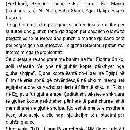
(Prishtinë), Skender Hushi, Sokrat Hanaj, Kol Marku
(studiues Itali), Ali Altari, Fahri Xhara, Agro Dalipi, Asqeri
Boçi etj
Të gjithë referatet e paraqitur kanë rëndësi të madhe për
kulturën dhe gjuhën tonë, që tregon për shkallën e lartë të
përgatitjes të autorëve dhe punën e madhe që kanë bërë
për përgatitjen e kumtesave. Të gjithë referatet u pritën me
interesim nga të pranishmit.
Studiuesja e re shqiptare me banim në Itali Fiorina Shiko,
solli referatin “Ati ynë në gjuhën kopte, përkthyer nga
gjuha shqipe”. Gjuha kopte është zhvilluar në Egjipt në
fillim të erës sonë, që zëvëndësojë në shkrim hieroglifet
egjiptiane, dhe ka vazhduar deri në fillim të shkullit 17, kur
në Egjipt u fut gjuha arabe. Çuditërisht tekstet e shkruara
të gjuhës kopte përkthehen për herë të parë shumë lehtë
me ndihmën e gjuhë shqipe. Kjo është meritë e madhe e
kësaj studiuesje, e cila hapi një dretjim të ri studimi për
gjuhën shqipe.
Studiuesja Ph.D. Liljana Peza referojë “Një fjalor i plotë i