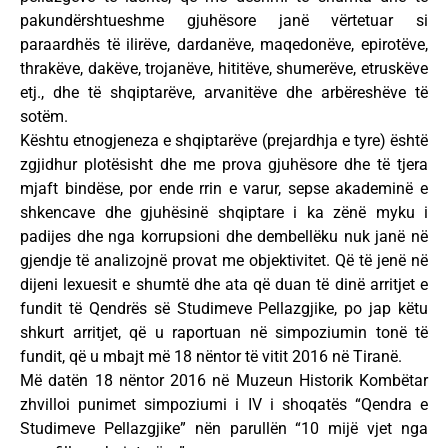
pakundërshtueshme gjuhësore janë vërtetuar si
paraardhës të ilirëve, dardanëve, maqedonëve, epirotëve,
thrakëve, dakëve, trojanëve, hititëve, shumerëve, etruskëve
etj., dhe të shqiptarëve, arvanitëve dhe arbëreshëve të
sotëm.
Kështu etnogjeneza e shqiptarëve (prejardhja e tyre) është
zgjidhur plotësisht dhe me prova gjuhësore dhe të tjera
mjaft bindëse, por ende rrin e varur, sepse akademinë e
shkencave dhe gjuhësinë shqiptare i ka zënë myku i
padijes dhe nga korrupsioni dhe dembellëku nuk janë në
gjendje të analizojnë provat me objektivitet. Që të jenë në
dijeni lexuesit e shumtë dhe ata që duan të dinë arritjet e
fundit të Qendrës së Studimeve Pellazgjike, po jap këtu
shkurt arritjet, që u raportuan në simpoziumin tonë të
fundit, që u mbajt më 18 nëntor të vitit 2016 në Tiranë.
Më datën 18 nëntor 2016 në Muzeun Historik Kombëtar
zhvilloi punimet simpoziumi i IV i shoqatës “Qendra e
Studimeve Pellazgjike” nën parullën “10 mijë vjet nga