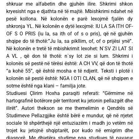
shkruar me alfabetin dhe gjuhën ilire. Shkrimi shkon
kryesisht nga e djathta në të majtë. Mbishkrimi ndahet në
pesë kollona. Në kolonën e parë lexojmë fjalën dy
shkronja YL. Në kolonën e dytë lexojmë: IU LA SA ITH OF-
OF S O PRIS (iu la, sa ith of of s o pris), që në gjuhën
shqipe do të thotë:”Ju la, sa pikllim, of, of o prijësi ynë”.
Në kolonën e tretë të mbishkrimit lexohet: N`SV ZI LAT SI
A VL , që don të thotë: n`sy lot zie si lum. Shkrimi i
kolonës së pestë në tërësi është: A CH VV, që don të thotë
“a kohë 55”, që është mosha e të ndjerit. Teksti i plotë i
kolonën së pestë është: NGA I OTI CLAN, që në shqipen e
sotme është nga klani – familja jote.
Studiuesi Çlirim Hoxha paraqiti referati: “Gërmime në
hartografinë botërore për territoret ku jetonin pellazgët dhe
ilirët”. Autori thekson se me themelimin e Qendrës së
Studimeve Pellazgjike është bërë e mundur, që në rrjetet
sociale të shpërthejë një entuziazëm i madh jo vetëm në
trojet ku jetojnë shqiptarët, por kudo në emigrim dhe
diasporë. Me dhjetëra studime nga studiues të pavarur