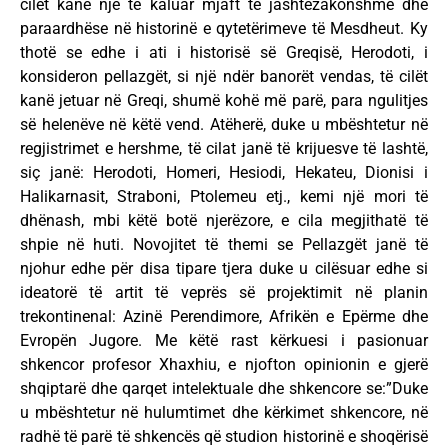
cilët kanë një të kaluar mjaft të jashtëzakonshme dhe
paraardhëse në historinë e qytetërimeve të Mesdheut. Ky
thotë se edhe i ati i historisë së Greqisë, Herodoti, i
konsideron pellazgët, si një ndër banorët vendas, të cilët
kanë jetuar në Greqi, shumë kohë më parë, para ngulitjes
së helenëve në këtë vend. Atëherë, duke u mbështetur në
regjistrimet e hershme, të cilat janë të krijuesve të lashtë,
siç janë: Herodoti, Homeri, Hesiodi, Hekateu, Dionisi i
Halikarnasit, Straboni, Ptolemeu etj., kemi një mori të
dhënash, mbi këtë botë njerëzore, e cila megjithatë të
shpie në huti. Novojitet të themi se Pellazgët janë të
njohur edhe për disa tipare tjera duke u cilësuar edhe si
ideatorë të artit të veprës së projektimit në planin
trekontinenal: Azinë Perendimore, Afrikën e Epërme dhe
Evropën Jugore. Me këtë rast kërkuesi i pasionuar
shkencor profesor Xhaxhiu, e njofton opinionin e gjerë
shqiptarë dhe qarqet intelektuale dhe shkencore se:”Duke
u mbështetur në hulumtimet dhe kërkimet shkencore, në
radhë të parë të shkencës që studion historinë e shoqërisë