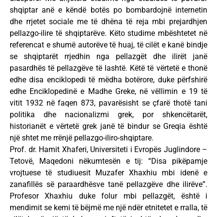
shqiptar anë e këndë botës po bombardojnë internetin
dhe rrjetet sociale me të dhëna të reja mbi prejardhjen
pellazgo-ilire të shqiptarëve. Këto studime mbështetet në
referencat e shumë autorëve të huaj, të cilët e kanë bindje
se shqiptarët rrjedhin nga pellazgët dhe ilirët janë
pasardhës të pellazgëve të lashtë. Këtë të vërtetë e thonë
edhe disa enciklopedi të mëdha botërore, duke përfshirë
edhe Enciklopedinë e Madhe Greke, në vëllimin e 19 të
vitit 1932 në faqen 873, pavarësisht se çfarë thotë tani
politika dhe nacionalizmi grek, por shkencëtarët,
historianët e vërtetë grek janë të bindur se Greqia është
një shtet me rrënjë pellazgo-iliro-shqiptare.
Prof. dr. Hamit Xhaferi, Universiteti i Evropës Juglindore –
Tetovë, Maqedoni nëkumtesën e tij: “Disa pikëpamje
vrojtuese të studiuesit Muzafer Xhaxhiu mbi idenë e
zanafillës së paraardhësve tanë pellazgëve dhe ilirëve”.
Profesor Xhaxhiu duke folur mbi pellazgët, është i
mendimit se kemi të bëjmë me një ndër etnitetet e rralla, të