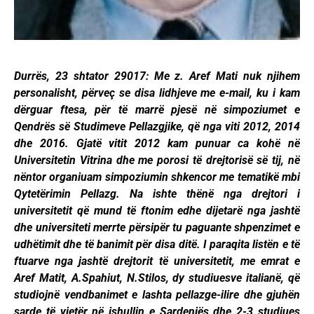
Durrës, 23 shtator 29017: Me z. Aref Mati nuk njihem
personalisht, përveç se disa lidhjeve me e-mail, ku i kam
dërguar ftesa, për të marrë pjesë në simpoziumet e
Qendrës së Studimeve Pellazgjike, që nga viti 2012, 2014
dhe 2016. Gjatë vitit 2012 kam punuar ca kohë në
Universitetin Vitrina dhe me porosi të drejtorisë së tij, në
nëntor organiuam simpoziumin shkencor me tematikë mbi
Qytetërimin Pellazg. Na ishte thënë nga drejtori i
universitetit që mund të ftonim edhe dijetarë nga jashtë
dhe universiteti merrte përsipër tu paguante shpenzimet e
udhëtimit dhe të banimit për disa ditë. I paraqita listën e të
ftuarve nga jashtë drejtorit të universitetit, me emrat e
Aref Matit, A.Spahiut, N.Stilos, dy studiuesve italianë, që
studiojnë vendbanimet e lashta pellazge-ilire dhe gjuhën
sarde të vjetër në ishullin e Sardenjës dhe 2-3 studiues