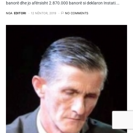
banorë dhe jo afërsisht 2.870.000 banorë si deklaron Instati.…
NGA
EDITORI
12 NËNTOR, 2019
NO COMMENTS