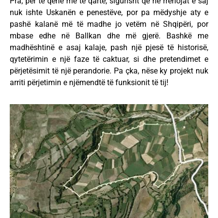
Pra, për të qenë më të qartë, sigurisht që në rrënojat e saj
nuk ishte Uskanën e penestëve, por pa mëdyshje aty e
pashë kalanë më të madhe jo vetëm në Shqipëri, por
mbase edhe në Ballkan dhe më gjerë. Bashkë me
madhështinë e asaj kalaje, pash një pjesë të historisë,
qytetërimin e një faze të caktuar, si dhe pretendimet e
përjetësimit të një perandorie. Pa çka, nëse ky projekt nuk
arriti përjetimin e njëmendtë të funksionit të tij!