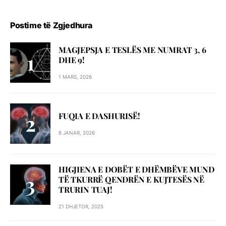
Postime të Zgjedhura
MAGJEPSJA E TESLËS ME NUMRAT 3, 6
DHE 9!
1 MARS, 2026
FUQIA E DASHURISË!
8 JANAR, 2026
HIGJIENA E DOBËT E DHËMBËVE MUND
TË TKURRË QENDRËN E KUJTESËS NË
TRURIN TUAJ!
21 DHJETOR, 2025