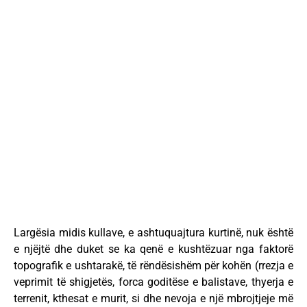
Largësia midis kullave, e ashtuquajtura kurtinë, nuk është
e njëjtë dhe duket se ka qenë e kushtëzuar nga faktorë
topografik e ushtarakë, të rëndësishëm për kohën (rrezja e
veprimit të shigjetës, forca goditëse e balistave, thyerja e
terrenit, kthesat e murit, si dhe nevoja e një mbrojtjeje më