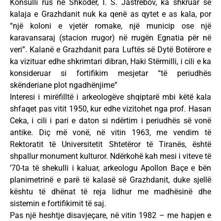
Konsulli rus në Shkodër, I. S. Jastrebov, ka shkruar se
kalaja e Grazhdanit nuk ka qenë as qytet e as kala, por
“një koloni e vjetër romake, një municip ose një
karavansaraj (stacion rrugor) në rrugën Egnatia për në
veri”. Kalanë e Grazhdanit para Luftës së Dytë Botërore e
ka vizituar edhe shkrimtari dibran, Haki Stërmilli, i cili e ka
konsideruar si fortifikim mesjetar “të periudhës
skënderiane plot ngadhënjime”
Interesi i mirëfilltë i arkeologëve shqiptarë mbi këtë kala
shfaqet pas vitit 1950, kur edhe vizitohet nga prof. Hasan
Ceka, i cili i pari e daton si ndërtim i periudhës së vonë
antike. Diç më vonë, në vitin 1963, me vendim të
Rektoratit të Universitetit Shtetëror të Tiranës, është
shpallur monument kulturor. Ndërkohë kah mesi i viteve të
’70-ta të shekulli i kaluar, arkeologu Apollon Baçe e bën
planimetrinë e parë të kalasë së Grazhdanit, duke sjellë
kështu të dhënat të reja lidhur me madhësinë dhe
sistemin e fortifikimit të saj.
Pas një heshtje disavjeçare, në vitin 1982 – me hapjen e