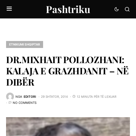
Pashtriku
ETNIKUMI SHQIPTAR
DR.MIXHAIT POLLOZHANI:
KALAJA E GRAZHDANIT – NË
DIBËR
NGA
EDITORI
29 SHTATOR, 2014
12 MINUTA PËR TË LEXUAR
NO COMMENTS