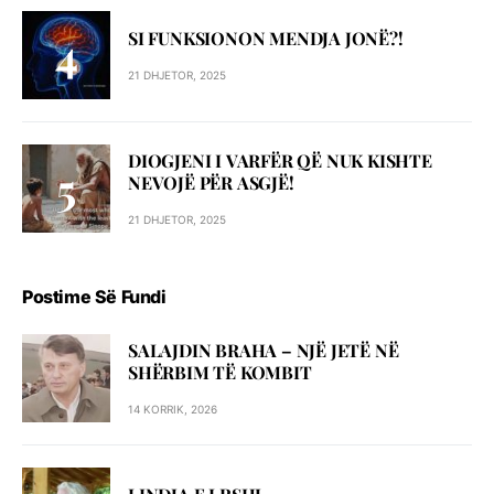
SI FUNKSIONON MENDJA JONË?!
21 DHJETOR, 2025
DIOGJENI I VARFËR QË NUK KISHTE
NEVOJË PËR ASGJË!
21 DHJETOR, 2025
Postime Së Fundi
SALAJDIN BRAHA – NJЁ JETЁ NЁ
SHЁRBIM TЁ KOMBIT
14 KORRIK, 2026