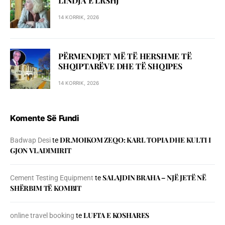
LINDJA E LRSHJ
14 KORRIK, 2026
PËRMENDJET MË TË HERSHME TË
SHQIPTARËVE DHE TË SHQIPES
14 KORRIK, 2026
Komente Së Fundi
DR.MOIKOM ZEQO: KARL TOPIA DHE KULTI I
Badwap Desi
te
GJON VLADIMIRIT
SALAJDIN BRAHA – NJЁ JETЁ NЁ
Cement Testing Equipment
te
SHЁRBIM TЁ KOMBIT
LUFTA E KOSHARES
online travel booking
te