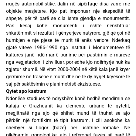
rrugës automobilistike, dalin në sipërfaqe disa varre me
objekte mesjetare. Kjo pat imponuar një ekspeditë të
shpejtë, për të parë se cila ishte gjendja e monumentit.
Pas kësaj kohe monumenti i është nënshtruar
shkatërrimit si rezultat i gërryerjeve natyrore, gjë që çoi në
humbjen e një pjese të murit të anës veriore. Ndërkaq
gjatë viteve 1986-1990 nga Instituti i Monumenteve të
kulturës janë ndërmarrë punime për pastrimin e mureve
nga vegjetacioni i zhvilluar, por edhe kjo ndërhyrje nuk ka
zgjatur shumë. Në vitet 2000-2004 në këtë kala janë kryer
gërmime në trasenë e murit dhe në të dy hyrjet kryesore të
saj për saktësimin e planimetrisë ekzistuese.
Qytet apo kastrum
Ndonëse studiues të ndryshëm kanë hedhë mendimin se
kalaja e Grazhdanit ka elemente urbane të qytetit,
megjithatë nga ajo që shihet mund të thuhet se ajo
përbën një fortifikim të tipit kastrum, i cili asokohe ka
shërbyer si llogor (bazë) për ushtrinë romake. Në
pikëpamje kronologjike, ajo i referohet fazës së parë të