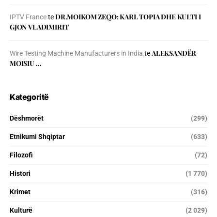
DR.MOIKOM ZEQO: KARL TOPIA DHE KULTI I
IPTV France
te
GJON VLADIMIRIT
ALEKSANDËR
Wire Testing Machine Manufacturers in India
te
MOISIU …
Kategoritë
Dëshmorët
(299)
Etnikumi Shqiptar
(633)
Filozofi
(72)
Histori
(1 770)
Krimet
(316)
Kulturë
(2 029)