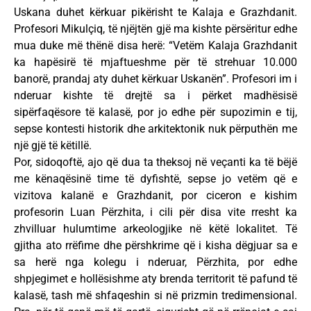
Uskana duhet kërkuar pikërisht te Kalaja e Grazhdanit.
Profesori Mikulçiq, të njëjtën gjë ma kishte përsëritur edhe
mua duke më thënë disa herë: “Vetëm Kalaja Grazhdanit
ka hapësirë të mjaftueshme për të strehuar 10.000
banorë, prandaj aty duhet kërkuar Uskanën”. Profesori im i
nderuar kishte të drejtë sa i përket madhësisë
sipërfaqësore të kalasë, por jo edhe për supozimin e tij,
sepse kontesti historik dhe arkitektonik nuk përputhën me
një gjë të këtillë.
Por, sidoqoftë, ajo që dua ta theksoj në veçanti ka të bëjë
me kënaqësinë time të dyfishtë, sepse jo vetëm që e
vizitova kalanë e Grazhdanit, por ciceron e kishim
profesorin Luan Përzhita, i cili për disa vite rresht ka
zhvilluar hulumtime arkeologjike në këtë lokalitet. Të
gjitha ato rrëfime dhe përshkrime që i kisha dëgjuar sa e
sa herë nga kolegu i nderuar, Përzhita, por edhe
shpjegimet e hollësishme aty brenda territorit të pafund të
kalasë, tash më shfaqeshin si në prizmin tredimensional.