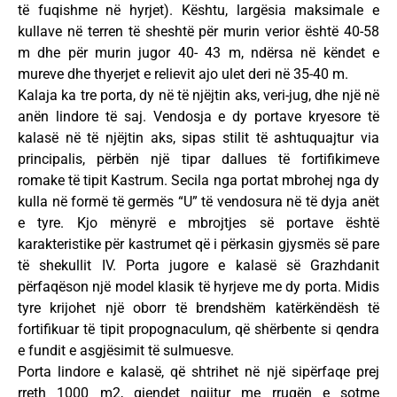
të fuqishme në hyrjet). Kështu, largësia maksimale e
kullave në terren të sheshtë për murin verior është 40-58
m dhe për murin jugor 40- 43 m, ndërsa në këndet e
mureve dhe thyerjet e relievit ajo ulet deri në 35-40 m.
Kalaja ka tre porta, dy në të njëjtin aks, veri-jug, dhe një në
anën lindore të saj. Vendosja e dy portave kryesore të
kalasë në të njëjtin aks, sipas stilit të ashtuquajtur via
principalis, përbën një tipar dallues të fortifikimeve
romake të tipit Kastrum. Secila nga portat mbrohej nga dy
kulla në formë të germës “U” të vendosura në të dyja anët
e tyre. Kjo mënyrë e mbrojtjes së portave është
karakteristike për kastrumet që i përkasin gjysmës së pare
të shekullit IV. Porta jugore e kalasë së Grazhdanit
përfaqëson një model klasik të hyrjeve me dy porta. Midis
tyre krijohet një oborr të brendshëm katërkëndësh të
fortifikuar të tipit propognaculum, që shërbente si qendra
e fundit e asgjësimit të sulmuesve.
Porta lindore e kalasë, që shtrihet në një sipërfaqe prej
rreth 1000 m2, gjendet ngjitur me rrugën e sotme