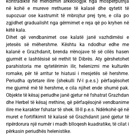
kontradiktë në mendimin arkeologjik nga mospërputhja
në kohë e mureve rrethuese të kalasë dhe qytetit të
supozuar ose kastrumit të mbrojtur prej tyre, e cila po
zgjidhet gradualisht nga gërmimet e reja që po kryhen në
këtë kala.
Dihet që vendbanimet ose kalatë janë vazhdimësi e
jetesës së mëhershme. Kështu ka ndodhur edhe me
kalanë e Grazhdanit, brenda rrënojave të së cilës hasen
gjurmët e lashtësisë së rrethit të Dibrës. Aty gërshetohet
parahistoria me qytetërimin ilir, helenizmi me kulturën
romake, për të arritur te hiatusi i mesjetës së hershme.
Periudha qytetare ilire (shekulli IV-I p.e.s.) përfaqësohet
me gjurmë më të hershme, e cila njihet ende shumë pak.
Objekte të kësaj periudhe janë gjetur në fshatrat Grazhdan
dhe Herbel të kësaj rrethine, që përfaqësojnë vendbanime
ilire me karakter fshatar të shek. III-II p.e.s. Ndërkohë që në
muret e fortifikimit të kalasë së Grazhdanit janë gjetur të
ripërdorura një numër i madh blloqesh kuadratike, të cilat i
përkasin periudhës helenistike.