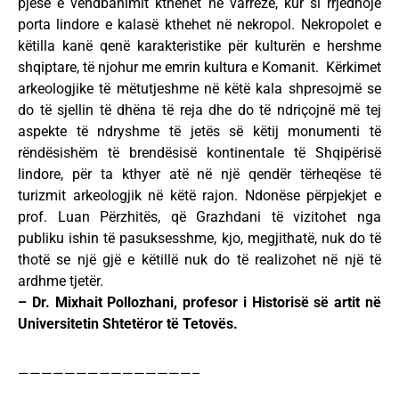
pjesë e vendbanimit kthehet në varrezë, kur si rrjedhojë
porta lindore e kalasë kthehet në nekropol. Nekropolet e
këtilla kanë qenë karakteristike për kulturën e hershme
shqiptare, të njohur me emrin kultura e Komanit. Kërkimet
arkeologjike të mëtutjeshme në këtë kala shpresojmë se
do të sjellin të dhëna të reja dhe do të ndriçojnë më tej
aspekte të ndryshme të jetës së këtij monumenti të
rëndësishëm të brendësisë kontinentale të Shqipërisë
lindore, për ta kthyer atë në një qendër tërheqëse të
turizmit arkeologjik në këtë rajon. Ndonëse përpjekjet e
prof. Luan Përzhitës, që Grazhdani të vizitohet nga
publiku ishin të pasuksesshme, kjo, megjithatë, nuk do të
thotë se një gjë e këtillë nuk do të realizohet në një të
ardhme tjetër.
– Dr. Mixhait Pollozhani, profesor i Historisë së artit në
Universitetin Shtetëror të Tetovës.
———————————————–