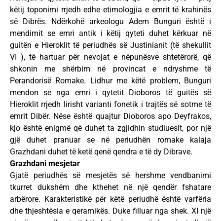
këtij toponimi rrjedh edhe etimologjia e emrit të krahinës
së Dibrës. Ndërkohë arkeologu Adem Bunguri është i
mendimit se emri antik i këtij qyteti duhet kërkuar në
guitën e Hieroklit të periudhës së Justinianit (të shekullit
VI ), të hartuar për nevojat e nëpunësve shtetërorë, që
shkonin me shërbim në provincat e ndryshme të
Perandorisë Romake. Lidhur me këtë problem, Bunguri
mendon se nga emri i qytetit Dioboros të guitës së
Hieroklit rrjedh lirisht varianti fonetik i trajtës së sotme të
emrit Dibër. Nëse është quajtur Dioboros apo Deyfrakos,
kjo është enigmë që duhet ta zgjidhin studiuesit, por një
gjë duhet pranuar se në periudhën romake kalaja
Grazhdani duhet të ketë qenë qendra e të dy Dibrave.
Grazhdani mesjetar
Gjatë periudhës së mesjetës së hershme vendbanimi
tkurret dukshëm dhe kthehet në një qendër fshatare
arbërore. Karakteristikë për këtë periudhë është varfëria
dhe thjeshtësia e qeramikës. Duke filluar nga shek. XI një