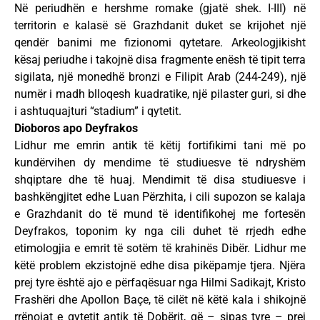
Në periudhën e hershme romake (gjatë shek. I-III) në
territorin e kalasë së Grazhdanit duket se krijohet një
qendër banimi me fizionomi qytetare. Arkeologjikisht
kësaj periudhe i takojnë disa fragmente enësh të tipit terra
sigilata, një monedhë bronzi e Filipit Arab (244-249), një
numër i madh blloqesh kuadratike, një pilaster guri, si dhe
i ashtuquajturi “stadium” i qytetit.
Dioboros apo Deyfrakos
Lidhur me emrin antik të këtij fortifikimi tani më po
kundërvihen dy mendime të studiuesve të ndryshëm
shqiptare dhe të huaj. Mendimit të disa studiuesve i
bashkëngjitet edhe Luan Përzhita, i cili supozon se kalaja
e Grazhdanit do të mund të identifikohej me fortesën
Deyfrakos, toponim ky nga cili duhet të rrjedh edhe
etimologjia e emrit të sotëm të krahinës Dibër. Lidhur me
këtë problem ekzistojnë edhe disa pikëpamje tjera. Njëra
prej tyre është ajo e përfaqësuar nga Hilmi Sadikajt, Kristo
Frashëri dhe Apollon Baçe, të cilët në këtë kala i shikojnë
rrënojat e qytetit antik të Dobërit, që – sipas tyre – prej