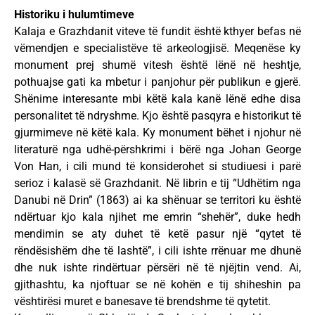
Historiku i hulumtimeve
Kalaja e Grazhdanit viteve të fundit është kthyer befas në
vëmendjen e specialistëve të arkeologjisë. Meqenëse ky
monument prej shumë vitesh është lënë në heshtje,
pothuajse gati ka mbetur i panjohur për publikun e gjerë.
Shënime interesante mbi këtë kala kanë lënë edhe disa
personalitet të ndryshme. Kjo është pasqyra e historikut të
gjurmimeve në këtë kala. Ky monument bëhet i njohur në
literaturë nga udhë-përshkrimi i bërë nga Johan George
Von Han, i cili mund të konsiderohet si studiuesi i parë
serioz i kalasë së Grazhdanit. Në librin e tij “Udhëtim nga
Danubi në Drin” (1863) ai ka shënuar se territori ku është
ndërtuar kjo kala njihet me emrin “shehër”, duke hedh
mendimin se aty duhet të ketë pasur një “qytet të
rëndësishëm dhe të lashtë”, i cili ishte rrënuar me dhunë
dhe nuk ishte rindërtuar përsëri në të njëjtin vend. Ai,
gjithashtu, ka njoftuar se në kohën e tij shiheshin pa
vështirësi muret e banesave të brendshme të qytetit.