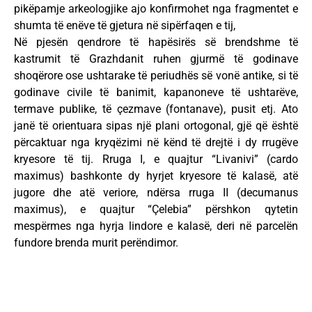
pikëpamje arkeologjike ajo konfirmohet nga fragmentet e
shumta të enëve të gjetura në sipërfaqen e tij,
Në pjesën qendrore të hapësirës së brendshme të
kastrumit të Grazhdanit ruhen gjurmë të godinave
shoqërore ose ushtarake të periudhës së vonë antike, si të
godinave civile të banimit, kapanoneve të ushtarëve,
termave publike, të çezmave (fontanave), pusit etj. Ato
janë të orientuara sipas një plani ortogonal, gjë që është
përcaktuar nga kryqëzimi në kënd të drejtë i dy rrugëve
kryesore të tij. Rruga I, e quajtur “Livanivi” (cardo
maximus) bashkonte dy hyrjet kryesore të kalasë, atë
jugore dhe atë veriore, ndërsa rruga II (decumanus
maximus), e quajtur “Çelebia” përshkon qytetin
mespërmes nga hyrja lindore e kalasë, deri në parcelën
fundore brenda murit perëndimor.