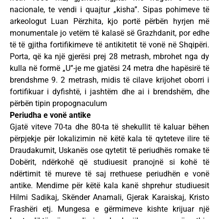
nacionale, te vendi i quajtur „kisha”. Sipas pohimeve të
arkeologut Luan Përzhita, kjo portë përbën hyrjen më
monumentale jo vetëm të kalasë së Grazhdanit, por edhe
të të gjitha fortifikimeve të antikitetit të vonë në Shqipëri.
Porta, që ka një gjerësi prej 28 metrash, mbrohet nga dy
kulla në formë „U”-je me gjatësi 24 metra dhe hapësirë të
brendshme 9. 2 metrash, midis të cilave krijohet oborri i
fortifikuar i dyfishtë, i jashtëm dhe ai i brendshëm, dhe
përbën tipin propognaculum
Periudha e vonë antike
Gjatë viteve 70-ta dhe 80-ta të shekullit të kaluar bëhen
përpjekje për lokalizimin në këtë kala të qyteteve ilire të
Draudakumit, Uskanës ose qytetit të periudhës romake të
Dobërit, ndërkohë që studiuesit pranojnë si kohë të
ndërtimit të mureve të saj rrethuese periudhën e vonë
antike. Mendime për këtë kala kanë shprehur studiuesit
Hilmi Sadikaj, Skënder Anamali, Gjerak Karaiskaj, Kristo
Frashëri etj. Mungesa e gërmimeve kishte krijuar një