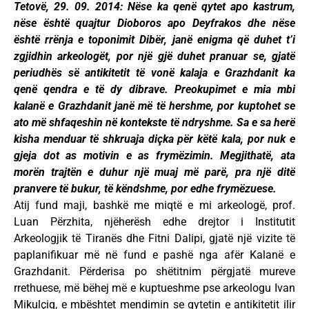
Tetovë, 29. 09. 2014: Nëse ka qenë qytet apo kastrum,
nëse është quajtur Dioboros apo Deyfrakos dhe nëse
është rrënja e toponimit Dibër, janë enigma që duhet t’i
zgjidhin arkeologët, por një gjë duhet pranuar se, gjatë
periudhës së antikitetit të vonë kalaja e Grazhdanit ka
qenë qendra e të dy dibrave. Preokupimet e mia mbi
kalanë e Grazhdanit janë më të hershme, por kuptohet se
ato më shfaqeshin në kontekste të ndryshme. Sa e sa herë
kisha menduar të shkruaja diçka për këtë kala, por nuk e
gjeja dot as motivin e as frymëzimin. Megjithatë, ata
morën trajtën e duhur një muaj më parë, pra një ditë
pranvere të bukur, të këndshme, por edhe frymëzuese.
Atij fund maji, bashkë me miqtë e mi arkeologë, prof.
Luan Përzhita, njëherësh edhe drejtor i Institutit
Arkeologjik të Tiranës dhe Fitni Dalipi, gjatë një vizite të
paplanifikuar më në fund e pashë nga afër Kalanë e
Grazhdanit. Përderisa po shëtitnim përgjatë mureve
rrethuese, më bëhej më e kuptueshme pse arkeologu Ivan
Mikulçiq, e mbështet mendimin se qytetin e antikitetit ilir