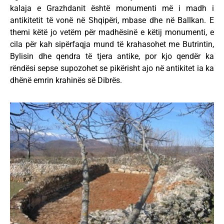
kalaja e Grazhdanit është monumenti më i madh i
antikitetit të vonë në Shqipëri, mbase dhe në Ballkan. E
themi këtë jo vetëm për madhësinë e këtij monumenti, e
cila për kah sipërfaqja mund të krahasohet me Butrintin,
Bylisin dhe qendra të tjera antike, por kjo qendër ka
rëndësi sepse supozohet se pikërisht ajo në antikitet ia ka
dhënë emrin krahinës së Dibrës.