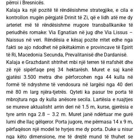
përroi i Bresnicës.
Kalaja ka një pozitë të rëndësishme strategjike, e cila e
kontrollon rrugën përgjatë Drinit të Zi, që e lidh atë me dy
arteriet më të rëndësishme rrugore transballkanike të
periudhës romake: Via Egnatian në jug dhe Via Lissus –
Naissus në veri. Rëndësia e kësaj pozite rritet edhe nga
fakti se ajo ndodhet në pikëtakimin e provincave të Epirit
të Ri, Macedonia Secunda, Prevalitanisë dhe Dardanisë.
Kalaja e Grazhdanit shtrihet mbi një terren të rrafshët dhe
zë një sipërfaqe prej 34 hektarësh. Muret e saj kanë
gjatësi 3.500 metra dhe përforcohen nga 44 kulla në
formë të ndryshme të vendosura në largësi nga 40 deri
më 80 m larg njëra-tjetrës. Qyteti ka pasur tre porta të
mbrojtura nga dy kulla anësore secila. Lartësia e ruajtjes
se mureve aktualisht arrin deri në 1.5 m, kurse, gjerësia e
tyre arrin nga 2.8 – 3.2 m. Muret janë ndërtuar me gurë
lumi dhe llaç gëlqeror. Porta jugore, me përmasa 14 x 9 m,
përfaqëson një model te hyrjes me dy porta. Duke u nisur
nga këto dimensione, me të drejtë mund të thuhet se