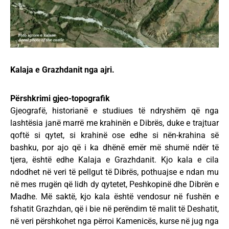
Kalaja e Grazhdanit nga ajri.
Përshkrimi gjeo-topografik
Gjeografë, historianë e studiues të ndryshëm që nga
lashtësia janë marrë me krahinën e Dibrës, duke e trajtuar
qoftë si qytet, si krahinë ose edhe si nën-krahina së
bashku, por ajo që i ka dhënë emër më shumë ndër të
tjera, është edhe Kalaja e Grazhdanit. Kjo kala e cila
ndodhet në veri të pellgut të Dibrës, pothuajse e ndan mu
në mes rrugën që lidh dy qytetet, Peshkopinë dhe Dibrën e
Madhe. Më saktë, kjo kala është vendosur në fushën e
fshatit Grazhdan, që i bie në perëndim të malit të Deshatit,
në veri përshkohet nga përroi Kamenicës, kurse në jug nga