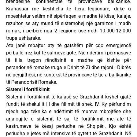
brendësinë kontinentale të provincave ballkanike.
Krahasuar me kështjella të tjera legjionare, duke u
mbështetur vetëm në sipërfaqen e madhe të kësaj kalaje,
rezulton se aty mund të sistemohej një garnizon i madh
romak, i përbërë nga 2 legjione ose rreth 10.000-12.000
trupa ushtarake.
Ata janë mbajtur aty të gatshëm për çdo emergjencë
përballë rrezikut të sulmeve gote. Një ndërtim i përmasave
të tilla tregon rëndësinë e madhe që kishte për
perandorinë romake rruga e Drinit të Zi dhe rajoni i Dibrës
në përgjithësi, në kontekst të provincave të tjera ballkanike
të Perandorisë Romake.
Sistemi i fortifikimit
Sistemi i fortifikimit të kalasë së Grazhdanit kryhet gjatë
fundit të shekullit III dhe fillimit të shek. IV. Ky përfundim
rrjedh nga teknika e ndërtimit të mureve mbrojtëse dhe
analogjitë e sistemit të saj të fortifikimit me atë të
kastrumeve të kësaj periudhe në Shqipëri. Kjo është
periudha e jetës më intensive të qytetit të Grazhdanit. Në