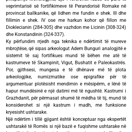
veprimtarisë së fortifikimeve të Perandorisë Romake në
provincat ballkanike, që lidhen me fundin e shek. III dhe
fillimin e shek. IV ose me harkun kohor që fillon me
Dioklecianin (284-305) dhe vazhdon me Licinin (308-324)
dhe Konstandinin (324-337).
Ky përfundim rrjedh nga teknika e ndërtimit të mureve
mbrojtëse, që sipas arkeologut Adem Bunguri analogjitë e
sistemit të saj fortifikues mund të bëhen me atë të
kastrumeve të Skampinit, Vigut, Bushatit e Paleokastrës.
Por, gjithsesi, mungesa e të dhënave më të plota
arkeologjike, numizmatike ose epigrafike për të
argumentuar plotësisht mendimin e mësipërm, e lënë të
hapur mundësinë e një datimi më të ngushtë. Kastrumi i
Grazhdanit, për përmasat shumë të mëdha të tij, mund të
konsiderohet si një kastrum i madh, me funksione
kryesisht ushtarake.
Një ndërtim i tillë gjigant është konceptuar nga ekspertët
ushtarakë të Romës si një bazë e fuqishme ushtarake në