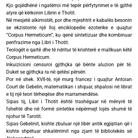
Kjo gojëdhënë i ngatërroi më tepër përfytyrimet e të gjithë
atyre që kërkonin Librin e Thotit.
Në mesjetë alkimistët, por dhe mjeshtrit e kabalës besonin
se ekzistonte një lloj enciklopedie ezoterike e quajtur
“Corpus Hermeticum”, ku qenë sintetizuar dhe kombinuar
perifrazime nga Libri i Thotit.
Teologët e qartë dhe të ndritur të krishterë e mallkuan këtë
Corpus Hermeticum.
Inkuizicioni censuroi gjithçka që bënte aluzion për të.
Duket se gjithçka ra në qetësi përsëri.
Por në shek. XVII-të, një murg francez i quajtur Antoian
Court de Gebelin, matematikan i shquar, shpalosi në librat
e tij një teori tërheqëse dhe marramendëse.
Sipas tij, Libri i Thotit është trashëguar në mënyrë të
fshehtë dhe në formë sintetike nëpërmejt lojës shumë të
njohur të Tarotit.
Sipas Gebelinit, kishte zbuluar një libër antik egjiptian që i
kishte shpëtuar shkatërrimit nga zjarri të bibliotekës së