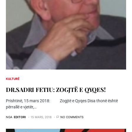
KULTURË
DR.SADRI FETIU: ZOGJTË E QYQES!
Prishtinë, 15 mars 2018: Zogjtë e Qyqes Disa thonë është
përrallë e vjetër,…
NGA
EDITORI
15 MARS, 2018
NO COMMENTS