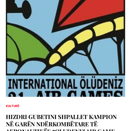
KULTURË
HIZDRI GUBETINI SHPALLET KAMPION
NË GARËN NDËRKOMBËTARE TË