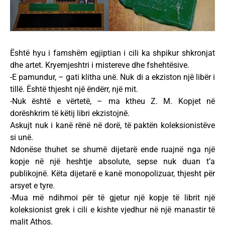
Është hyu i famshëm egjiptian i cili ka shpikur shkronjat
dhe artet. Kryemjeshtri i mistereve dhe fshehtësive.
-E pamundur, – gati klitha unë. Nuk di a ekziston një libër i
tillë. Është thjesht një ëndërr, një mit.
-Nuk është e vërtetë, – ma ktheu Z. M. Kopjet në
dorëshkrim të këtij libri ekzistojnë.
Askujt nuk i kanë rënë në dorë, të paktën koleksionistëve
si unë.
Ndonëse thuhet se shumë dijetarë ende ruajnë nga një
kopje në një heshtje absolute, sepse nuk duan t’a
publikojnë. Këta dijetarë e kanë monopolizuar, thjesht për
arsyet e tyre.
-Mua më ndihmoi për të gjetur një kopje të librit një
koleksionist grek i cili e kishte vjedhur në një manastir të
malit Athos.