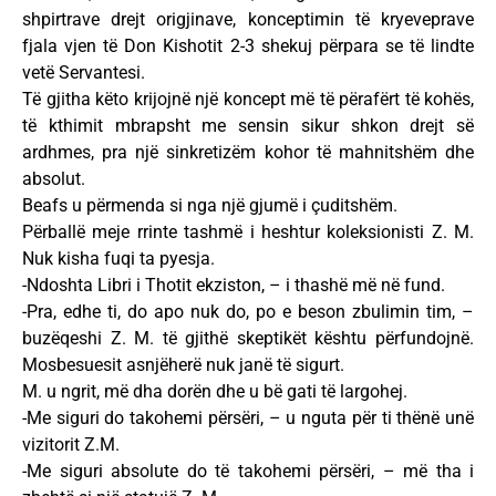
shpirtrave drejt origjinave, konceptimin të kryeveprave
fjala vjen të Don Kishotit 2-3 shekuj përpara se të lindte
vetë Servantesi.
Të gjitha këto krijojnë një koncept më të përafërt të kohës,
të kthimit mbrapsht me sensin sikur shkon drejt së
ardhmes, pra një sinkretizëm kohor të mahnitshëm dhe
absolut.
Beafs u përmenda si nga një gjumë i çuditshëm.
Përballë meje rrinte tashmë i heshtur koleksionisti Z. M.
Nuk kisha fuqi ta pyesja.
-Ndoshta Libri i Thotit ekziston, – i thashë më në fund.
-Pra, edhe ti, do apo nuk do, po e beson zbulimin tim, –
buzëqeshi Z. M. të gjithë skeptikët kështu përfundojnë.
Mosbesuesit asnjëherë nuk janë të sigurt.
M. u ngrit, më dha dorën dhe u bë gati të largohej.
-Me siguri do takohemi përsëri, – u nguta për ti thënë unë
vizitorit Z.M.
-Me siguri absolute do të takohemi përsëri, – më tha i