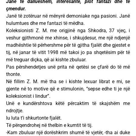
Janë të dallueshëm, interesantë, plot fantazi dhe të
çmendur.
Janë të zotëruar në mënyrë demoniake nga pasioni. Janë
hulumtues dhe me fantazi të mëdha.
Koleksionisti Z. M. me origjinë nga Shkodra, 37 vjeç, i
veshur gjithmonë me xhinse, i shkujdesur, me një ndjenjë
madhështie të përhershme për të gjitha fjalët dhe gjestet e
tij, në janar të vitit 1998 më takoi jo pa shqetësim për të
më treguar diçka, që ai kishte zbuluar.
Pas përshendetjes unë prita në qetësi se çfarë do të më
thonte.
Në fillim Z. M. më tha se i kishte lexuar librat e mi, se
gjente në to motive që e stimulonin, “sepse edhe ti je një
koleksionist i lindur”.
Unë e kundërshtova këtë përcaktim të skajshëm me
ndrojtje.
Iu luta t’i shkurtonte fjalët.
Të përqendrohej në thelbin e kumtit të tij.
-Kam zbuluar një dorëshkrim shumë të vjetër, -tha ai duke