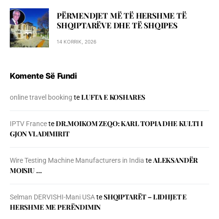
PËRMENDJET MË TË HERSHME TË
SHQIPTARËVE DHE TË SHQIPES
14 KORRIK, 2026
Komente Së Fundi
LUFTA E KOSHARES
online travel booking
te
DR.MOIKOM ZEQO: KARL TOPIA DHE KULTI I
IPTV France
te
GJON VLADIMIRIT
ALEKSANDËR
Wire Testing Machine Manufacturers in India
te
MOISIU …
SHQIPTARËT – LIDHJET E
Selman DERVISHI-Mani USA
te
HERSHME ME PERËNDIMIN