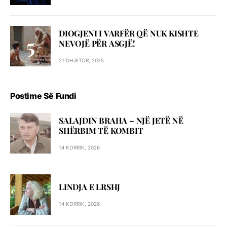
DIOGJENI I VARFËR QË NUK KISHTE
NEVOJË PËR ASGJË!
21 DHJETOR, 2025
Postime Së Fundi
SALAJDIN BRAHA – NJЁ JETЁ NЁ
SHЁRBIM TЁ KOMBIT
14 KORRIK, 2026
LINDJA E LRSHJ
14 KORRIK, 2026