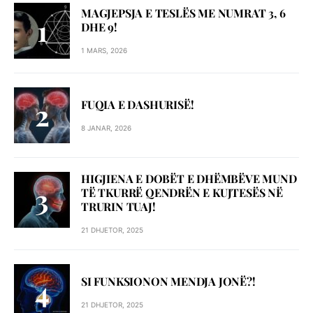
MAGJEPSJA E TESLËS ME NUMRAT 3, 6
DHE 9!
1 MARS, 2026
FUQIA E DASHURISË!
8 JANAR, 2026
HIGJIENA E DOBËT E DHËMBËVE MUND
TË TKURRË QENDRËN E KUJTESËS NË
TRURIN TUAJ!
21 DHJETOR, 2025
SI FUNKSIONON MENDJA JONË?!
21 DHJETOR, 2025