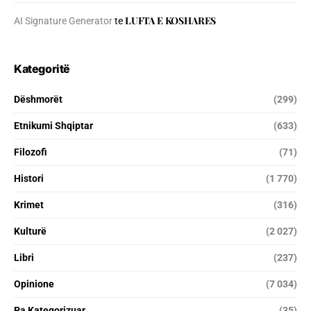
LUFTA E KOSHARES
AI Signature Generator
te
Kategoritë
Dëshmorët
(299)
Etnikumi Shqiptar
(633)
Filozofi
(71)
Histori
(1 770)
Krimet
(316)
Kulturë
(2 027)
Libri
(237)
Opinione
(7 034)
Pa Kategorizuar
(35)