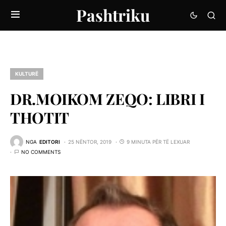
Pashtriku
KULTURË
DR.MOIKOM ZEQO: LIBRI I
THOTIT
NGA
EDITORI
25 NËNTOR, 2019
9 MINUTA PËR TË LEXUAR
NO COMMENTS