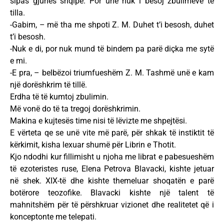
sipas gjuhës shqipe. Por unë nuk i besoj zbulimeve të
tilla.
-Gabim, – më tha me shpoti Z. M. Duhet t’i besosh, duhet
t’i besosh.
-Nuk e di, por nuk mund të bindem pa parë diçka me sytë
e mi.
-E pra, – belbëzoi triumfueshëm Z. M. Tashmë unë e kam
një dorëshkrim të tillë.
Erdha të të kumtoj zbulimin.
Më vonë do të ta tregoj dorëshkrimin.
Makina e kujtesës time nisi të lëvizte me shpejtësi.
E vërteta qe se unë vite më parë, për shkak të instiktit të
kërkimit, kisha lexuar shumë për Librin e Thotit.
Kjo ndodhi kur fillimisht u njoha me librat e pabesueshëm
të ezoteristes ruse, Elena Petrova Blavacki, kishte jetuar
në shek. XIX-të dhe kishte themeluar shoqatën e parë
botërore teozofike. Blavacki kishte një talent të
mahnitshëm për të përshkruar vizionet dhe realitetet që i
konceptonte me telepati.