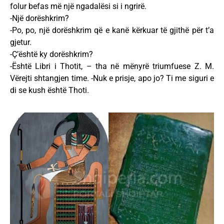
folur befas më një ngadalësi si i ngrirë.
-Një dorëshkrim?
-Po, po, një dorëshkrim që e kanë kërkuar të gjithë për t’a
gjetur.
-Ç’është ky dorëshkrim?
-Është Libri i Thotit, – tha në mënyrë triumfuese Z. M.
Vërejti shtangjen time. -Nuk e prisje, apo jo? Ti me siguri e
di se kush është Thoti.