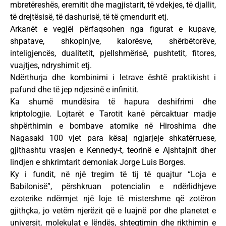
mbretëreshës, eremitit dhe magjistarit, të vdekjes, të djallit,
të drejtësisë, të dashurisë, të të çmendurit etj.
Arkanët e vegjël përfaqsohen nga figurat e kupave,
shpatave, shkopinjve, kalorësve, shërbëtorëve,
inteligjencës, dualitetit, pjellshmërisë, pushtetit, fitores,
vuajtjes, ndryshimit etj.
Ndërthurja dhe kombinimi i letrave është praktikisht i
pafund dhe të jep ndjesinë e infinitit.
Ka shumë mundësira të hapura deshifrimi dhe
kriptologjie. Lojtarët e Tarotit kanë përcaktuar madje
shpërthimin e bombave atomike në Hiroshima dhe
Nagasaki 100 vjet para kësaj ngjarjeje shkatërruese,
gjithashtu vrasjen e Kennedy-t, teorinë e Ajshtajnit dher
lindjen e shkrimtarit demoniak Jorge Luis Borges.
Ky i fundit, në një tregim të tij të quajtur “Loja e
Babilonisë”, përshkruan potencialin e ndërlidhjeve
ezoterike ndërmjet një loje të mistershme që zotëron
gjithçka, jo vetëm njerëzit që e luajnë por dhe planetet e
universit, molekulat e lëndës, shtegtimin dhe rikthimin e