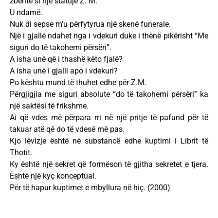
zbehtë si një statujë Z. M.
U ndamë.
Nuk di sepse m’u përfytyrua një skenë funerale.
Një i gjallë ndahet nga i vdekuri duke i thënë pikërisht “Me
siguri do të takohemi përsëri”.
A isha unë që i thashë këto fjalë?
A isha unë i gjalli apo i vdekuri?
Po kështu mund të thuhet edhe për Z.M.
Përgjigjia me siguri absolute “do të takohemi përsëri” ka
një saktësi të frikshme.
Ai që vdes më përpara rri në një pritje të pafund për të
takuar atë që do të vdesë më pas.
Kjo lëvizje është në substancë edhe kuptimi i Librit të
Thotit.
Ky është një sekret që formëson të gjitha sekretet e tjera.
Është një kyç konceptual.
Për të hapur kuptimet e mbyllura në hiç. (2000)