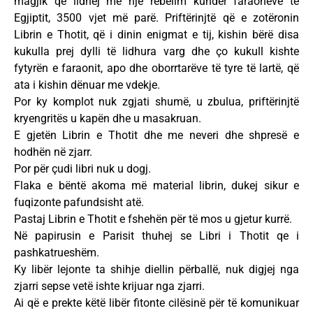
magjik që lidhej me një rebelim kundër faraonëve të
Egjiptit, 3500 vjet më parë. Priftërinjtë që e zotëronin
Librin e Thotit, që i dinin enigmat e tij, kishin bërë disa
kukulla prej dylli të lidhura varg dhe ço kukull kishte
fytyrën e faraonit, apo dhe oborrtarëve të tyre të lartë, që
ata i kishin dënuar me vdekje.
Por ky komplot nuk zgjati shumë, u zbulua, priftërinjtë
kryengritës u kapën dhe u masakruan.
E gjetën Librin e Thotit dhe me neveri dhe shpresë e
hodhën në zjarr.
Por për çudi libri nuk u dogj.
Flaka e bëntë akoma më material librin, dukej sikur e
fuqizonte pafundsisht atë.
Pastaj Librin e Thotit e fshehën për të mos u gjetur kurrë.
Në papirusin e Parisit thuhej se Libri i Thotit qe i
pashkatrueshëm.
Ky libër lejonte ta shihje diellin përballë, nuk digjej nga
zjarri sepse vetë ishte krijuar nga zjarri.
Ai që e prekte këtë libër fitonte cilësinë për të komunikuar