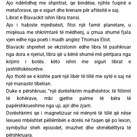
Ajo ndërlidhej me shpirtrat, qe bindëse, njihte fuqinë e
metaforave, qe e sigurt dhe krenare për aftësitë e saj.
Librat e Blavackit ishin libra transi.
Ajo i habiste mjedisësit, fitoi një famë planetare, u
miqësua me shkrimtarë të mëdhenj, u çmua shumë fjala
vjen edhe nga poeti i madh anglez Thomas Eliot.
Blavacki shprehet se ekzistonin edhe libra të pashkruar
nga dora e njeriut, libra që u bënë shumë më përtpara nga
krijimi i botës. këto ishin me siguri librat e
jashtëtokësorëve.
Ajo thotë se e kishte parë një libër të tillë me sytë e saj në
një manastir tibetian.
Duke e përshkruar, “një dorëshkrim madhështor, të fillimit
të kohërave, mbi gjethe palme të bëra të
papërshkrueshme nga uji, ajri dhe zjarri.
Dorëshkrimi qe i magnetizuar në mënyrë të tillë që nëse
lexuesi mbështet pëllëmbën e dorës në faqen që po lexon,
symbyllur sheh episodet, imazhet dhe shmëbëlltyra të
përshkruara.