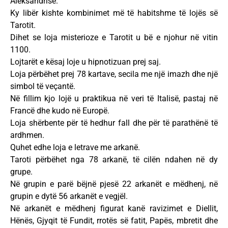
Aleksandrisë.
Ky libër kishte kombinimet më të habitshme të lojës së
Tarotit.
Dihet se loja misterioze e Tarotit u bë e njohur në vitin
1100.
Lojtarët e kësaj loje u hipnotizuan prej saj.
Loja përbëhet prej 78 kartave, secila me një imazh dhe një
simbol të veçantë.
Në fillim kjo lojë u praktikua në veri të Italisë, pastaj në
Francë dhe kudo në Europë.
Loja shërbente për të hedhur fall dhe për të parathënë të
ardhmen.
Quhet edhe loja e letrave me arkanë.
Taroti përbëhet nga 78 arkanë, të cilën ndahen në dy
grupe.
Në grupin e parë bëjnë pjesë 22 arkanët e mëdhenj, në
grupin e dytë 56 arkanët e vegjël.
Në arkanët e mëdhenj figurat kanë ravizimet e Diellit,
Hënës, Gjyqit të Fundit, rrotës së fatit, Papës, mbretit dhe