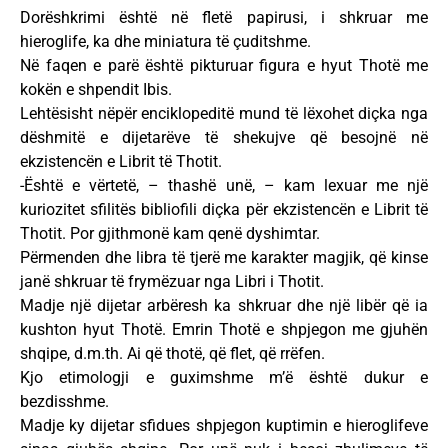
Dorëshkrimi është në fletë papirusi, i shkruar me
hieroglife, ka dhe miniatura të çuditshme.
Në faqen e parë është pikturuar figura e hyut Thotë me
kokën e shpendit Ibis.
Lehtësisht nëpër enciklopeditë mund të lëxohet diçka nga
dëshmitë e dijetarëve të shekujve që besojnë në
ekzistencën e Librit të Thotit.
-Është e vërtetë, – thashë unë, – kam lexuar me një
kuriozitet sfilitës bibliofili diçka për ekzistencën e Librit të
Thotit. Por gjithmonë kam qenë dyshimtar.
Përmenden dhe libra të tjerë me karakter magjik, që kinse
janë shkruar të frymëzuar nga Libri i Thotit.
Madje një dijetar arbëresh ka shkruar dhe një libër që ia
kushton hyut Thotë. Emrin Thotë e shpjegon me gjuhën
shqipe, d.m.th. Ai që thotë, që flet, që rrëfen.
Kjo etimologji e guximshme m’ë është dukur e
bezdisshme.
Madje ky dijetar sfidues shpjegon kuptimin e hieroglifeve