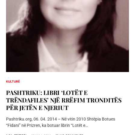
KULTURË
PASHTRIKU: LIBRI ‘LOTËT E
TRËNDAFILES’ NJË RRËFIM TRONDITËS
PËR JETËN E NJERIUT
Pashtriku.org, 06. 04. 2014 – Në vitin 2010 Shtëpia Botues
“Fidani” në Prizren, ka botuar librin “Lotët e…