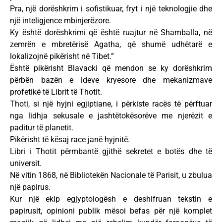
Pra, një dorëshkrim i sofistikuar, fryt i një teknologjie dhe
një inteligjence mbinjerëzore.
Ky është dorëshkrimi që është ruajtur në Shamballa, në
zemrën e mbretërisë Agatha, që shumë udhëtarë e
lokalizojnë pikërisht në Tibet.”
Është pikërisht Blavacki që mendon se ky dorëshkrim
përbën bazën e ideve kryesore dhe mekanizmave
profetikë të Librit të Thotit.
Thoti, si një hyjni egjiptiane, i përkiste racës të përftuar
nga lidhja sekusale e jashtëtokësorëve me njerëzit e
paditur të planetit.
Pikërisht të kësaj race janë hyjnitë.
Libri i Thotit përmbantë gjithë sekretet e botës dhe të
universit.
Në vitin 1868, në Bibliotekën Nacionale të Parisit, u zbulua
një papirus.
Kur një ekip egjyptologësh e deshifruan tekstin e
papirusit, opinioni publik mësoi befas për një komplet