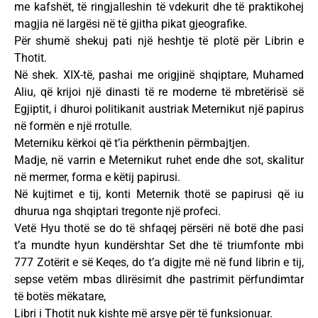
me kafshët, të ringjalleshin të vdekurit dhe të praktikohej
magjia në largësi në të gjitha pikat gjeografike.
Për shumë shekuj pati një heshtje të plotë për Librin e
Thotit.
Në shek. XIX-të, pashai me origjinë shqiptare, Muhamed
Aliu, që krijoi një dinasti të re moderne të mbretërisë së
Egjiptit, i dhuroi politikanit austriak Meternikut një papirus
në formën e një rrotulle.
Meterniku kërkoi që t’ia përkthenin përmbajtjen.
Madje, në varrin e Meternikut ruhet ende dhe sot, skalitur
në mermer, forma e këtij papirusi.
Në kujtimet e tij, konti Meternik thotë se papirusi që iu
dhurua nga shqiptari tregonte një profeci.
Vetë Hyu thotë se do të shfaqej përsëri në botë dhe pasi
t’a mundte hyun kundërshtar Set dhe të triumfonte mbi
777 Zotërit e së Keqes, do t’a digjte më në fund librin e tij,
sepse vetëm mbas dlirësimit dhe pastrimit përfundimtar
të botës mëkatare,
Libri i Thotit nuk kishte më arsye për të funksionuar.