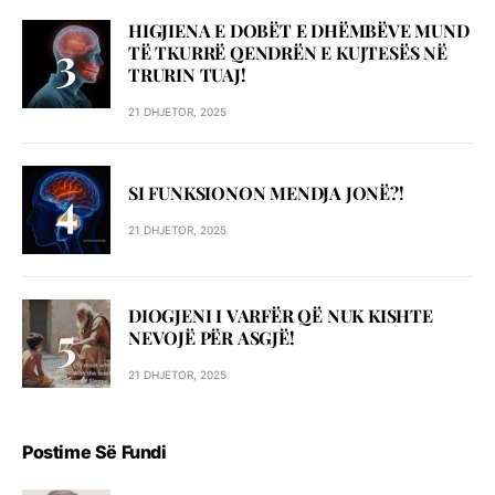
HIGJIENA E DOBËT E DHËMBËVE MUND
TË TKURRË QENDRËN E KUJTESËS NË
TRURIN TUAJ!
21 DHJETOR, 2025
SI FUNKSIONON MENDJA JONË?!
21 DHJETOR, 2025
DIOGJENI I VARFËR QË NUK KISHTE
NEVOJË PËR ASGJË!
21 DHJETOR, 2025
Postime Së Fundi