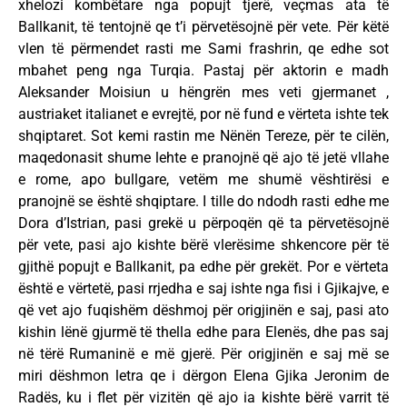
xhelozi kombëtare nga popujt tjerë, veçmas ata të
Ballkanit, të tentojnë qe t’i përvetësojnë për vete. Për këtë
vlen të përmendet rasti me Sami frashrin, qe edhe sot
mbahet peng nga Turqia. Pastaj për aktorin e madh
Aleksander Moisiun u hëngrën mes veti gjermanet ,
austriaket italianet e evrejtë, por në fund e vërteta ishte tek
shqiptaret. Sot kemi rastin me Nënën Tereze, për te cilën,
maqedonasit shume lehte e pranojnë që ajo të jetë vllahe
e rome, apo bullgare, vetëm me shumë vështirësi e
pranojnë se është shqiptare. I tille do ndodh rasti edhe me
Dora d’Istrian, pasi grekë u përpoqën që ta përvetësojnë
për vete, pasi ajo kishte bërë vlerësime shkencore për të
gjithë popujt e Ballkanit, pa edhe për grekët. Por e vërteta
është e vërtetë, pasi rrjedha e saj ishte nga fisi i Gjikajve, e
që vet ajo fuqishëm dëshmoj për origjinën e saj, pasi ato
kishin lënë gjurmë të thella edhe para Elenës, dhe pas saj
në tërë Rumaninë e më gjerë. Për origjinën e saj më se
miri dëshmon letra qe i dërgon Elena Gjika Jeronim de
Radës, ku i flet për vizitën që ajo ia kishte bërë varrit të