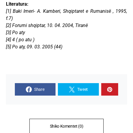
Literatura:
[1] Baki Imeri- A. Kamberi, Shqiptaret e Rumanisë , 1995,
f.7)
[2] Forumi shqiptar, 10. 04. 2004, Tiranë
[3] Po aty
[4] 4 ( po atu )
[5] Po aty, 09. 03. 2005 (44)
Share
Tweet
Shiko Komentet (0)