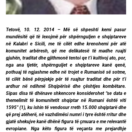
Tetovë, 10. 12. 2014 – Më së shpeshti kemi pasur
mundësitë që të lexojmë për shpërnguljen e shqiptareve
në Kalabri e Sicili, me të cilët edhe krenohemi për atë
komunitet arbëresh, që me delikatesë të madhe ruajti
gjuhën, traditat dhe gjithmonë tentoi qe t’i kultivoj ato, por,
nga ana tjetër, shpërnguljet e shqiptareve kanë qenë,
pothuaj të ngjashme edhe në trojet e Rumanisë së sotme,
të cilët bënë përpjekje për të ruajtur traditat dhe për t’i
ardhur në ndihmë Shqipërisë dhe çështjes kombëtare.
Sipas disa të dhënave shkencore konsiderohet “se data e
themelimit të komunitetit shqiptar në Rumani është viti
1595” (1), ku ishin të vendosur rreth 15.000 shqiptarë dhe
që prej atëherë, në vazhdimësi numri i tyre është rritur dhe
gjatë shekujve kanë dhënë figura të çmuara e me relevantë
evropiane. Nga këto figura të veçanta me prejardhje