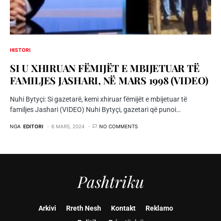
HISTORI
SI U XHIRUAN FËMIJËT E MBIJETUAR TË
FAMILJES JASHARI, NË MARS 1998 (VIDEO)
Nuhi Bytyçi: Si gazetarë, kemi xhiruar fëmijët e mbijetuar të
familjes Jashari (VIDEO) Nuhi Bytyçi, gazetari që punoi…
NGA
EDITORI
6 MARS, 2024
NO COMMENTS
Pashtriku
Arkivi
Rreth Nesh
Kontakt
Reklamo