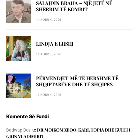
SALAJDIN BRAHA – NJЁ JETЁ NЁ
SHЁRBIM TЁ KOMBIT
14 KORRIK, 2026
LINDJA E LRSHJ
14 KORRIK, 2026
PËRMENDJET MË TË HERSHME TË
SHQIPTARËVE DHE TË SHQIPES
14 KORRIK, 2026
Komente Së Fundi
DR.MOIKOM ZEQO: KARL TOPIA DHE KULTI I
Badwap Desi
te
GJON VLADIMIRIT