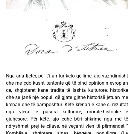
Nga ana tjetër, për t’i arritur këto qëllime, ajo vazhdimisht
dhe me çdo kusht tentonte që të bind opinionin evropian
qe, shqiptaret kane tradita të lashta kulturore, historike
dhe se janë një popull që gjate gjithë historisë jetuan me
krenari dhe të pamposhtur. Këtë krenari e kanë si rezultat
nga vlerat e pasura kulturore, morale-historike e
gjuhësore. Për këtë, ajo edhe bëri shkrime nga më të
ndryshmet, prej të cilave, në veçanti vlen të përmendet “
Kombësia shqiptare sipas këngëve popullore (La