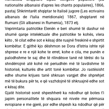
nationalite albanaisi d’apres les chants populaires), 1866,
pastaj Shkrimtarët shqiptar te Italisë jugore (Les ecrivains
albanais de i’talia meridionale) 1867, shqiptaret në
Rumani (Gli albanesi in Rumenia), 1873 etj.
Veprimtaria patriotike Elenën e beri shumë të dashur në
shumë qarqe intelektuale dhe patriotike te kohës, vlera
këto , të cilat edhe sot e kësaj dite ruajnë freskinë e shpirtit
kombëtar. E gjithë kjo dëshmon se Dora d’Istria ishte një
shprese e re e një kohe te erret, kohe e cila, me punën e
palodhshme te saj dhe të rilindësve tanë në tërësi do ta
shndërrojnë atë kohë në periudhën më të lavdishme të
historisë, kulturës dhe artit tonë kombëtar. Jo rastësisht
edhe shume krijues tanë shkruan vargjet dhe shprehjet
më të bukura për te, e që vazhdojnë të shkruajnë edhe sot
e kësaj dite.
Gjatë historisë sonë shpeshherë ka ndodhur që botes t’i
japim personalitete të shquara në nivele me përmasa
evropiane e me gjerë, por edhe shpesh ka ndodhur që për