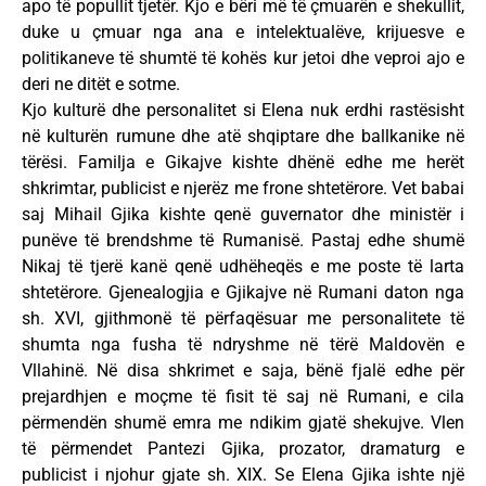
apo të popullit tjetër. Kjo e bëri më të çmuarën e shekullit,
duke u çmuar nga ana e intelektualëve, krijuesve e
politikaneve të shumtë të kohës kur jetoi dhe veproi ajo e
deri ne ditët e sotme.
Kjo kulturë dhe personalitet si Elena nuk erdhi rastësisht
në kulturën rumune dhe atë shqiptare dhe ballkanike në
tërësi. Familja e Gikajve kishte dhënë edhe me herët
shkrimtar, publicist e njerëz me frone shtetërore. Vet babai
saj Mihail Gjika kishte qenë guvernator dhe ministër i
punëve të brendshme të Rumanisë. Pastaj edhe shumë
Nikaj të tjerë kanë qenë udhëheqës e me poste të larta
shtetërore. Gjenealogjia e Gjikajve në Rumani daton nga
sh. XVI, gjithmonë të përfaqësuar me personalitete të
shumta nga fusha të ndryshme në tërë Maldovën e
Vllahinë. Në disa shkrimet e saja, bënë fjalë edhe për
prejardhjen e moçme të fisit të saj në Rumani, e cila
përmendën shumë emra me ndikim gjatë shekujve. Vlen
të përmendet Pantezi Gjika, prozator, dramaturg e
publicist i njohur gjate sh. XIX. Se Elena Gjika ishte një