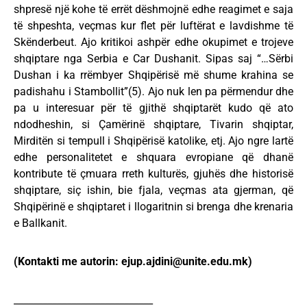
shpresë një kohe të errët dëshmojnë edhe reagimet e saja
të shpeshta, veçmas kur flet për luftërat e lavdishme të
Skënderbeut. Ajo kritikoi ashpër edhe okupimet e trojeve
shqiptare nga Serbia e Car Dushanit. Sipas saj “…Sërbi
Dushan i ka rrëmbyer Shqipërisë më shume krahina se
padishahu i Stambollit”(5). Ajo nuk len pa përmendur dhe
pa u interesuar për të gjithë shqiptarët kudo që ato
ndodheshin, si Çamërinë shqiptare, Tivarin shqiptar,
Mirditën si tempull i Shqipërisë katolike, etj. Ajo ngre lartë
edhe personalitetet e shquara evropiane që dhanë
kontribute të çmuara rreth kulturës, gjuhës dhe historisë
shqiptare, siç ishin, bie fjala, veçmas ata gjerman, që
Shqipërinë e shqiptaret i llogaritnin si brenga dhe krenaria
e Ballkanit.
(Kontakti me autorin:
ejup.ajdini@unite.edu.mk
)
_____________________________