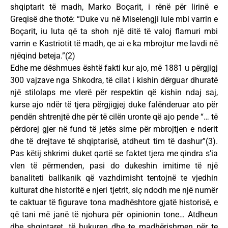
shqiptarit të madh, Marko Boçarit, i rënë për lirinë e
Greqisë dhe thotë: “Duke vu në Miselengji lule mbi varrin e
Boçarit, iu luta që ta shoh një ditë të valoj flamuri mbi
varrin e Kastriotit të madh, qe ai e ka mbrojtur me lavdi në
njëqind beteja.”(2)
Edhe me dëshmues është fakti kur ajo, më 1881 u përgjigj
300 vajzave nga Shkodra, të cilat i kishin dërguar dhuratë
një stilolaps me vlerë për respektin që kishin ndaj saj,
kurse ajo ndër të tjera përgjigjej duke falënderuar ato për
pendën shtrenjtë dhe për të cilën uronte që ajo pende “… të
përdorej gjer në fund të jetës sime për mbrojtjen e nderit
dhe të drejtave të shqiptarisë, atdheut tim të dashur”(3).
Pas këtij shkrimi duket qartë se faktet tjera me qindra s’ia
vlen të përmenden, pasi do dukeshin imitime të një
banaliteti ballkanik që vazhdimisht tentojnë te vjedhin
kulturat dhe historitë e njeri tjetrit, siç ndodh me një numër
te caktuar të figurave tona madhështore gjatë historisë, e
që tani më janë të njohura për opinionin tone… Atdheun
dhe shqiptaret, të bukuren dhe te madhërishmen për te