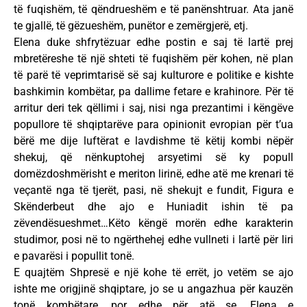
të fuqishëm, të qëndrueshëm e të panënshtruar. Ata janë
te gjallë, të gëzueshëm, punëtor e zemërgjerë, etj.
Elena duke shfrytëzuar edhe postin e saj të lartë prej
mbretëreshe të një shteti të fuqishëm për kohen, në plan
të parë të veprimtarisë së saj kulturore e politike e kishte
bashkimin kombëtar, pa dallime fetare e krahinore. Për të
arritur deri tek qëllimi i saj, nisi nga prezantimi i këngëve
popullore të shqiptarëve para opinionit evropian për t’ua
bërë me dije luftërat e lavdishme të këtij kombi nëpër
shekuj, që nënkuptohej arsyetimi së ky popull
domëzdoshmërisht e meriton lirinë, edhe atë me krenari të
veçantë nga të tjerët, pasi, në shekujt e fundit, Figura e
Skënderbeut dhe ajo e Huniadit ishin të pa
zëvendësueshmet…Këto këngë morën edhe karakterin
studimor, posi në to ngërthehej edhe vullneti i lartë për liri
e pavarësi i popullit tonë.
E quajtëm Shpresë e një kohe të errët, jo vetëm se ajo
ishte me origjinë shqiptare, jo se u angazhua për kauzën
tonë kombëtare, por edhe për atë se, Elena e