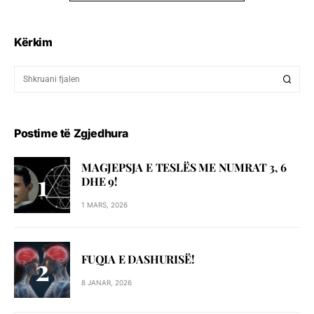
Kërkim
Postime të Zgjedhura
MAGJEPSJA E TESLËS ME NUMRAT 3, 6
DHE 9!
1 MARS, 2026
FUQIA E DASHURISË!
8 JANAR, 2026