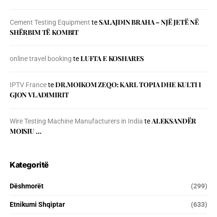
SALAJDIN BRAHA – NJЁ JETЁ NЁ
Cement Testing Equipment
te
SHЁRBIM TЁ KOMBIT
LUFTA E KOSHARES
online travel booking
te
DR.MOIKOM ZEQO: KARL TOPIA DHE KULTI I
IPTV France
te
GJON VLADIMIRIT
ALEKSANDËR
Wire Testing Machine Manufacturers in India
te
MOISIU …
Kategoritë
Dëshmorët
(299)
Etnikumi Shqiptar
(633)