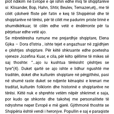
plot ndikim në Evropë e që ishin edhe miq të shqiptarëve
si: Klisander, Bop, Hahn, Shtir, Beulev, Temazen,etj., me të
cilët çdoherë fliste për fatin e keq të Shqipërisë dhe të
shqiptarëve në tërësi, për të cilët me padurim priste lirinë e
shumëkërkuar, të cilën edhe vetë e ëndërronte për ta
përjetuar edhe vetë ajo.
Se mbretëresha rumune me prejardhje shqiptare, Elena
Gjika – Dora d’Istria , ishte tejet e angazhuar në zgjidhjen
e çështjes shqiptare. Për këtë shkruante edhe poetesha
vjeneze Jozefina Kuar, e cila, për këto qëllime të mikes së
saj thoshte: “…ajo iu kushtua tërësisht çështjes se
tyre”(4). Duket qartë se ajo ishte e lidhur ngushtë me
traditën, doket dhe kulturën shqiptare në përgjithësi, pasi
në shumë raste duket se ndjente kënaqësi e krenari me
traditat, kulturën folklorin dhe historinë e shqiptarëve ne
tërësi. Këtë nuk e shprehte vetëm nëpër shkrimet e saja,
por kudo qe shkonte dhe takohej me personalitete të
ndryshme neper Evropë e më gjerë. Gjithmonë thoshte se
Shqipëria është vendi i heronjve. Popullin e saj e paraqiste