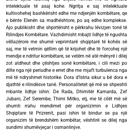
intelektuale të asaj kohe. Ngritja e saj intelektuale
kultivohehej bashkërisht edhe me ndjenjën kombëtare, qe
e bënte Elenën sa madhështore, po aq edhe komplekse.
Ajo publikisht dhe shpirtërisht e përkrahu lëvizjen tonë të
Rilindjes Kombëtare. Vazhdimisht mbajti lidhje të ngushta
vëllazërore me shumë veprimtarë shqiptarë të kohës së
saj, me të vetmin qëllim që të krijohet dhe të forcohej një
mendje e ndritur kombëtare, se vetëm në atë mënyrë i dilej
zot atdheut dhe çështjes sonë kombëtare, i cili mezi po
dilte nga një periudhe e erret dhe me mjaft turbulenca nga
më të ndryshmet historike. Dora d’Istria sikur u bë dora e
djathtë e rilindësve tanë. Personalitetet që më se shpeshti
mbante lidhje ishin: De Rada, Dhimitër Kamarda, Zef
Jubani, Zef Serembe, Thimi Mitko, etj, me të cilët më së
shumti rrahu mendimet për organizimin e Lidhjes
Shqiptare të Prizrenit, pasi ishin të bindur se pa një
organizim të brendshëm kombëtar, vështirë se dilej nga
sundimi shumëvjeçar i osmanlinjve.