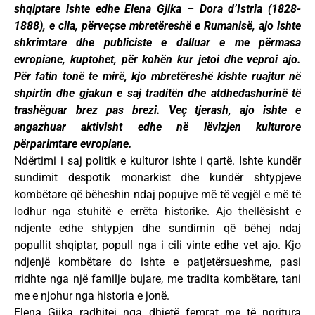
shqiptare ishte edhe Elena Gjika – Dora d’Istria (1828-
1888), e cila, përveçse mbretëreshë e Rumanisë, ajo ishte
shkrimtare dhe publiciste e dalluar e me përmasa
evropiane, kuptohet, për kohën kur jetoi dhe veproi ajo.
Për fatin tonë te mirë, kjo mbretëreshë kishte ruajtur në
shpirtin dhe gjakun e saj traditën dhe atdhedashurinë të
trashëguar brez pas brezi. Veç tjerash, ajo ishte e
angazhuar aktivisht edhe në lëvizjen kulturore
përparimtare evropiane.
Ndërtimi i saj politik e kulturor ishte i qartë. Ishte kundër
sundimit despotik monarkist dhe kundër shtypjeve
kombëtare që bëheshin ndaj popujve më të vegjël e më të
lodhur nga stuhitë e errëta historike. Ajo thellësisht e
ndjente edhe shtypjen dhe sundimin që bëhej ndaj
popullit shqiptar, popull nga i cili vinte edhe vet ajo. Kjo
ndjenjë kombëtare do ishte e patjetërsueshme, pasi
rridhte nga një familje bujare, me tradita kombëtare, tani
me e njohur nga historia e jonë.
Elena Gjika radhitej nga dhjetë femrat me të ngritura