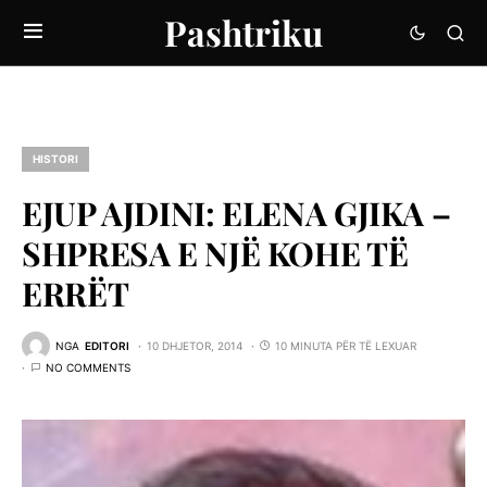
Pashtriku
HISTORI
EJUP AJDINI: ELENA GJIKA –
SHPRESA E NJË KOHE TË
ERRËT
NGA
EDITORI
10 DHJETOR, 2014
10 MINUTA PËR TË LEXUAR
NO COMMENTS