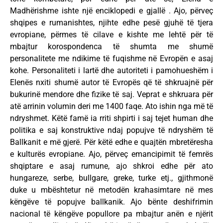
Madhërishme ishte një enciklopedi e gjallë . Ajo, përveç
shqipes e rumanishtes, njihte edhe pesë gjuhë të tjera
evropiane, përmes të cilave e kishte me lehtë për të
mbajtur korospondenca të shumta me shumë
personalitete me ndikime të fuqishme në Evropën e asaj
kohe. Personaliteti i lartë dhe autoriteti i pamohueshëm i
Elenës nxiti shumë autor të Evropës që të shkruajnë për
bukurinë mendore dhe fizike të saj. Veprat e shkruara për
atë arrinin volumin deri me 1400 faqe. Ato ishin nga më të
ndryshmet. Këtë famë ia rriti shpirti i saj tejet human dhe
politika e saj konstruktive ndaj popujve të ndryshëm të
Ballkanit e më gjerë. Për këtë edhe e quajtën mbretëresha
e kulturës evropiane. Ajo, përveç emancipimit të femrës
shqiptare e asaj rumune, ajo shkroi edhe për ato
hungareze, serbe, bullgare, greke, turke etj., gjithmonë
duke u mbështetur në metodën krahasimtare në mes
këngëve të popujve ballkanik. Ajo bënte deshifrimin
nacional të këngëve popullore pa mbajtur anën e njërit