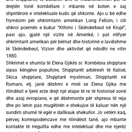
drejtën tonë kombëtare i mbante në boten e saj
shpirtërore e intelektuale kudo që shkonte. Ajo u bë edhe
frymëzim për shkrimtarin amerikan Long Felloin, i cili
shkroi poemën e bukur “Kthimi i Skënderbeut në Krujë”,
pasi ajo, gjatë një vizite në Amerikë, i pat rrëfyer
shkrimtarit amerikan për bëmat dhe historinë e lavdishme
të Skënderbeut, Vizion dhe aktivitet që ndodhi ne vitin
1880.
Shkrimet e shumta të Elena Gjikës si: Kombësia shqiptare
sipas këngëve popullore, Shqiptarët arbëresh të Italisë,
Skica shqiptare, Shqiptarë mysliman, Shqiptarët në
Rumani, etj. janë dëshmi e mirë se Elena Gjika me
rilindësit e tjerë ecte drejt një etape të re të historisë sonë
dhe asaj evropiane, e që dëshmonte për shpresa të reja
dhe po lenin pas mugëtirën e shekujve të kaluar nën një
sundim shumë të egër e dallkauk shekullor. Jo vetëm kaq,
përveç korrespodencave me rilindësit tanë, ajo mbante
kontakte të rregullta edhe me intelektual dhe me njerëz