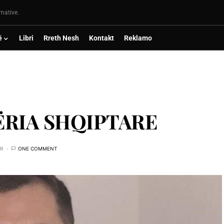
rmative.
ë
Libri
Rreth Nesh
Kontakt
Reklamo
ЁRIA SHQIPTARE
AR
ONE COMMENT