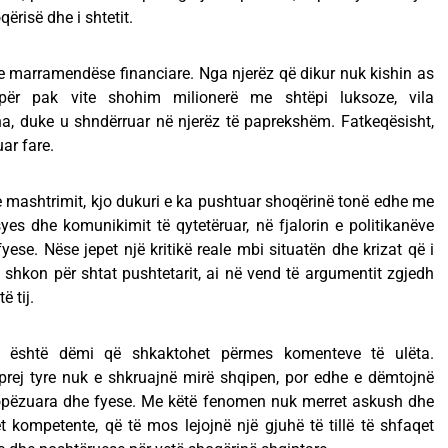
qërisë dhe i shtetit.
e marramendëse financiare. Nga njerëz që dikur nuk kishin as
 për pak vite shohim milionerë me shtëpi luksoze, vila
, duke u shndërruar në njerëz të paprekshëm. Fatkeqësisht,
ar fare.
e mashtrimit, kjo dukuri e ka pushtuar shoqërinë tonë edhe me
yes dhe komunikimit të qytetëruar, në fjalorin e politikanëve
ese. Nëse jepet një kritikë reale mbi situatën dhe krizat që i
i shkon për shtat pushtetarit, ai në vend të argumentit zgjedh
ë tij.
 është dëmi që shkaktohet përmes komenteve të ulëta.
prej tyre nuk e shkruajnë mirë shqipen, por edhe e dëmtojnë
 copëzuara dhe fyese. Me këtë fenomen nuk merret askush dhe
t kompetente, që të mos lejojnë një gjuhë të tillë të shfaqet