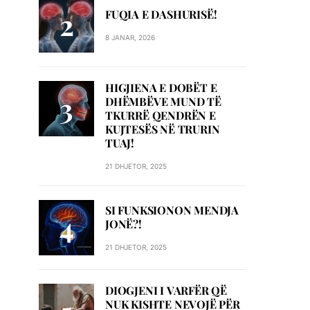
FUQIA E DASHURISË!
8 JANAR, 2026
HIGJIENA E DOBËT E
DHËMBËVE MUND TË
TKURRË QENDRËN E
KUJTESËS NË TRURIN
TUAJ!
21 DHJETOR, 2025
SI FUNKSIONON MENDJA
JONË?!
21 DHJETOR, 2025
DIOGJENI I VARFËR QË
NUK KISHTE NEVOJË PËR