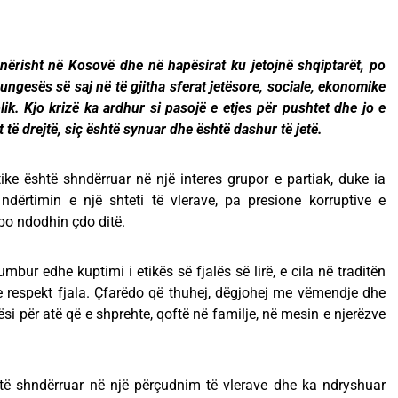
nërisht në Kosovë dhe në hapësirat ku jetojnë shqiptarët, po
mungesës së saj në të gjitha sferat jetësore, sociale, ekonomike
ik. Kjo krizë ka ardhur si pasojë e etjes për pushtet dhe jo e
t të drejtë, siç është synuar dhe është dashur të jetë.
ke është shndërruar në një interes grupor e partiak, duke ia
ndërtimin e një shteti të vlerave, pa presione korruptive e
, po ndodhin çdo ditë.
mbur edhe kuptimi i etikës së fjalës së lirë, e cila në traditën
 respekt fjala. Çfarëdo që thuhej, dëgjohej me vëmendje dhe
ësi për atë që e shprehte, qoftë në familje, në mesin e njerëzve
të shndërruar në një përçudnim të vlerave dhe ka ndryshuar