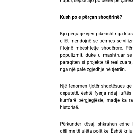
hapur, sepse ajo po bëhet përçarës
Kush po e përçan shoqërinë?
Kjo përçarje vjen pikërisht nga kla
cilët mendojnë se përmes servilizm
fitojnë mbështetje shoqërore. Pë
populizmit, duke u mashtruar se
paraqiten si projekte të realizuar
nga një palë zgjedhje në tjetrën.
Një fenomen tjetër shqetësues që
deputetë, është fyerja ndaj luftë
kurrfarë përgjegjësie, madje ka r
historisë.
Përkundër kësaj, shkruhen edhe li
qëllime të ulëta politike. Është krij