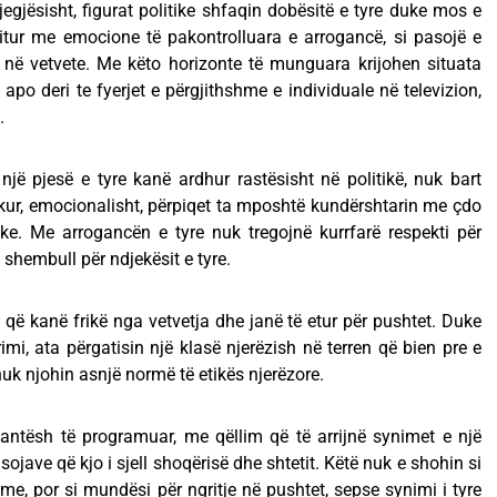
gjegjësisht, figurat politike shfaqin dobësitë e tyre duke mos e
itur me emocione të pakontrolluara e arrogancë, si pasojë e
në vetvete. Me këto horizonte të munguara krijohen situata
 apo deri te fyerjet e përgjithshme e individuale në televizion,
.
 një pjesë e tyre kanë ardhur rastësisht në politikë, nuk bart
 kur, emocionalisht, përpiqet ta mposhtë kundërshtarin me çdo
ike. Me arrogancën e tyre nuk tregojnë kurrfarë respekti për
 shembull për ndjekësit e tyre.
 që kanë frikë nga vetvetja dhe janë të etur për pushtet. Duke
imi, ata përgatisin një klasë njerëzish në terren që bien pre e
nuk njohin asnjë normë të etikës njerëzore.
antësh të programuar, me qëllim që të arrijnë synimet e një
sojave që kjo i sjell shoqërisë dhe shtetit. Këtë nuk e shohin si
me, por si mundësi për ngritje në pushtet, sepse synimi i tyre