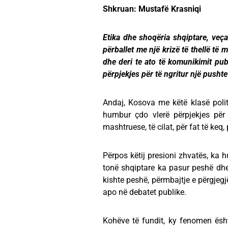
Shkruan: Mustafë Krasniqi
Etika dhe shoqëria shqiptare, veça
përballet me një krizë të thellë të 
dhe deri te ato të komunikimit publ
përpjekjes për të ngritur një pushte
Andaj, Kosova me këtë klasë politi
humbur çdo vlerë përpjekjes për 
mashtruese, të cilat, për fat të keq
Përpos këtij presioni zhvatës, ka hu
tonë shqiptare ka pasur peshë dhe
kishte peshë, përmbajtje e përgjegj
apo në debatet publike.
Kohëve të fundit, ky fenomen ësh