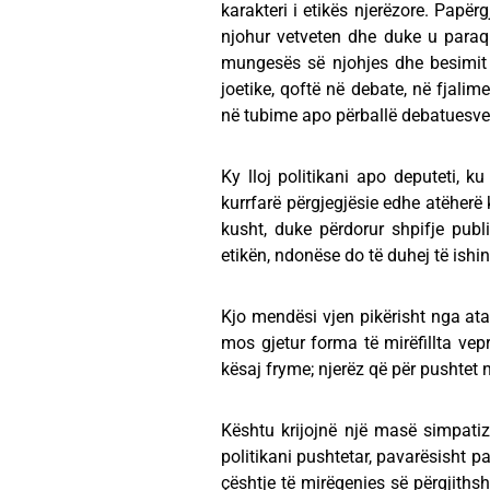
karakteri i etikës njerëzore. Papër
njohur vetveten dhe duke u paraq
mungesës së njohjes dhe besimit 
joetike, qoftë në debate, në fjalime
në tubime apo përballë debatuesve
Ky lloj politikani apo deputeti, ku
kurrfarë përgjegjësie edhe atëherë
kusht, duke përdorur shpifje publ
etikën, ndonëse do të duhej të ishin
Kjo mendësi vjen pikërisht nga ata
mos gjetur forma të mirëfillta vepr
kësaj fryme; njerëz që për pushtet 
Kështu krijojnë një masë simpatiz
politikani pushtetar, pavarësisht pa
çështje të mirëqenies së përgjithsh