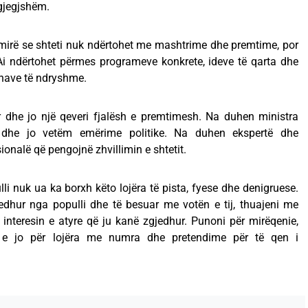
gjegjshëm.
 mirë se shteti nuk ndërtohet me mashtrime dhe premtime, por
Ai ndërtohet përmes programeve konkrete, ideve të qarta dhe
shave të ndryshme.
r dhe jo një qeveri fjalësh e premtimesh. Na duhen ministra
 dhe jo vetëm emërime politike. Na duhen ekspertë dhe
ionalë që pengojnë zhvillimin e shtetit.
li nuk ua ka borxh këto lojëra të pista, fyese dhe denigruese.
edhur nga populli dhe të besuar me votën e tij, thuajeni me
interesin e atyre që ju kanë zgjedhur. Punoni për mirëqenie,
l, e jo për lojëra me numra dhe pretendime për të qen i