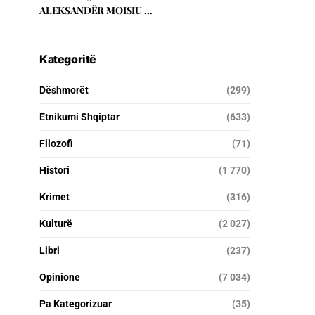
ALEKSANDËR MOISIU …
Kategoritë
Dëshmorët
(299)
Etnikumi Shqiptar
(633)
Filozofi
(71)
Histori
(1 770)
Krimet
(316)
Kulturë
(2 027)
Libri
(237)
Opinione
(7 034)
Pa Kategorizuar
(35)