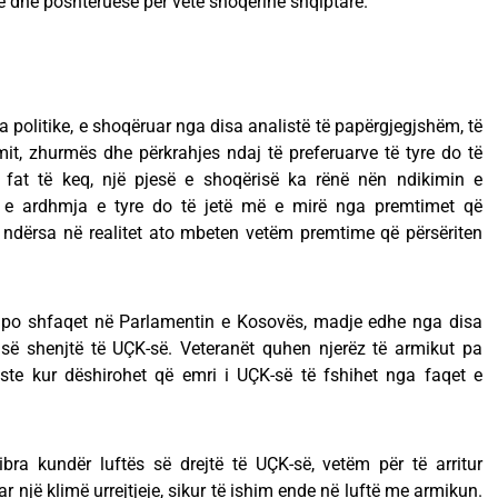
e dhe poshtëruese për vetë shoqërinë shqiptare.
sa politike, e shoqëruar nga disa analistë të papërgjegjshëm, të
it, zhurmës dhe përkrahjes ndaj të preferuarve të tyre do të
r fat të keq, një pjesë e shoqërisë ka rënë nën ndikimin e
 e ardhmja e tyre do të jetë më e mirë nga premtimet që
a, ndërsa në realitet ato mbeten vetëm premtime që përsëriten
 po shfaqet në Parlamentin e Kosovës, madje edhe nga disa
s së shenjtë të UÇK-së. Veteranët quhen njerëz të armikut pa
aste kur dëshirohet që emri i UÇK-së të fshihet nga faqet e
bra kundër luftës së drejtë të UÇK-së, vetëm për të arritur
uar një klimë urrejtjeje, sikur të ishim ende në luftë me armikun.