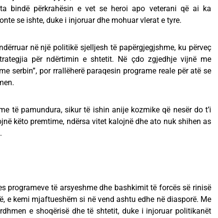
t ta bindë përkrahësin e vet se heroi apo veterani që ai ka
te se ishte, duke i injoruar dhe mohuar vlerat e tyre.
dërruar në një politikë sjelljesh të papërgjegjshme, ku përveç
rategjia për ndërtimin e shtetit. Në çdo zgjedhje vijnë me
 me serbin”, por rrallëherë paraqesin programe reale për atë se
hmen.
time të pamundura, sikur të ishin anije kozmike që nesër do t’i
ojnë këto premtime, ndërsa vitet kalojnë dhe ato nuk shihen as
.
es programeve të arsyeshme dhe bashkimit të forcës së rinisë
mirë, e kemi mjaftueshëm si në vend ashtu edhe në diasporë. Me
rdhmen e shoqërisë dhe të shtetit, duke i injoruar politikanët