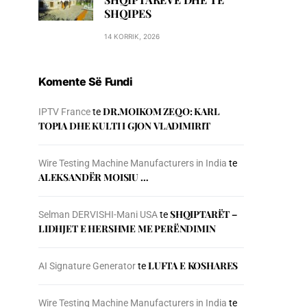
SHQIPES
14 KORRIK, 2026
Komente Së Fundi
DR.MOIKOM ZEQO: KARL
IPTV France
te
TOPIA DHE KULTI I GJON VLADIMIRIT
Wire Testing Machine Manufacturers in India
te
ALEKSANDËR MOISIU …
SHQIPTARËT –
Selman DERVISHI-Mani USA
te
LIDHJET E HERSHME ME PERËNDIMIN
LUFTA E KOSHARES
AI Signature Generator
te
Wire Testing Machine Manufacturers in India
te