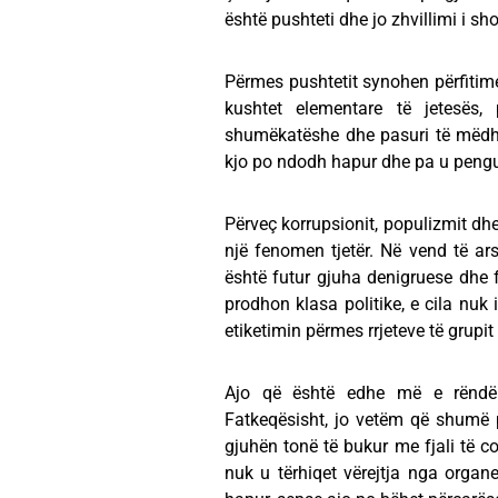
është pushteti dhe jo zhvillimi i sho
Përmes pushtetit synohen përfitim
kushtet elementare të jetesës,
shumëkatëshe dhe pasuri të mëdha
kjo po ndodh hapur dhe pa u pengu
Përveç korrupsionit, populizmit dh
një fenomen tjetër. Në vend të ars
është futur gjuha denigruese dhe fy
prodhon klasa politike, e cila nuk 
etiketimin përmes rrjeteve të grupit t
Ajo që është edhe më e rëndë
Fatkeqësisht, jo vetëm që shumë 
gjuhën tonë të bukur me fjali të
nuk u tërhiqet vërejtja nga organe