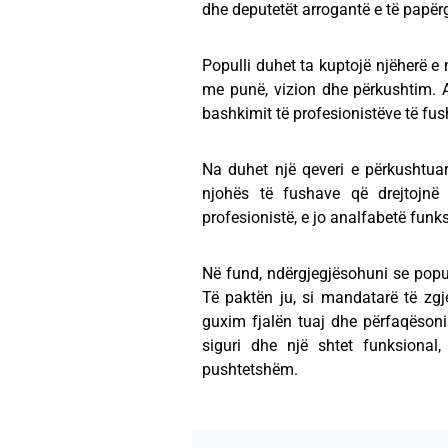
dhe deputetët arrogantë e të papër
Populli duhet ta kuptojë njëherë e
me punë, vizion dhe përkushtim. 
bashkimit të profesionistëve të fu
Na duhet një qeveri e përkushtua
njohës të fushave që drejtojnë
profesionistë, e jo analfabetë funks
Në fund, ndërgjegjësohuni se popul
Të paktën ju, si mandatarë të zgj
guxim fjalën tuaj dhe përfaqësoni 
siguri dhe një shtet funksiona
pushtetshëm.