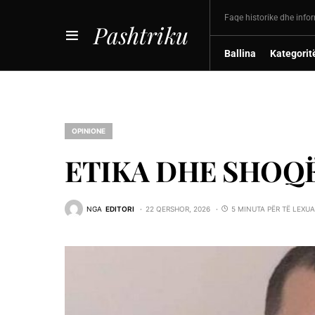
Faqe historike dhe info
Pashtriku
Ballina
Kategorit
OPINIONE
ETIKA DHE SHOQ
NGA
EDITORI
22 QERSHOR, 2026
5 MINUTA PËR TË LEXU