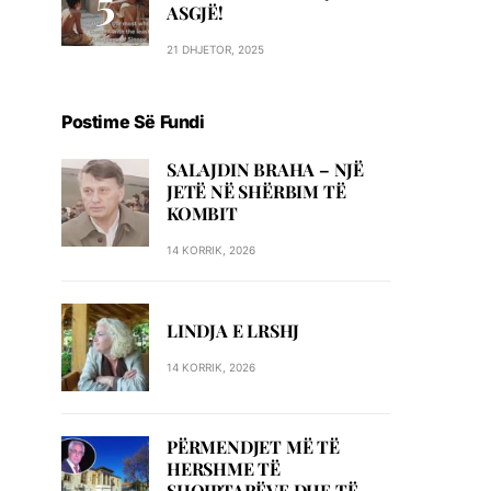
ASGJË!
21 DHJETOR, 2025
Postime Së Fundi
SALAJDIN BRAHA – NJЁ
JETЁ NЁ SHЁRBIM TЁ
KOMBIT
14 KORRIK, 2026
LINDJA E LRSHJ
14 KORRIK, 2026
PËRMENDJET MË TË
HERSHME TË
SHQIPTARËVE DHE TË