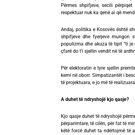
Përmes shpifjeve, secili përpiqe
respektuar nuk ka qenë ai që mendon
Andaj, politika e Kosovës është shn
shpifjeve dhe fyerjeve mungon st
populizma dhe akuza të tipit “ti je
çfarë do t’i sjellin vendit në të ard
Për elektoratin e tyre sjellin prem
kemi në oborr. Simpatizantët i bes
të projektuara, e jo më të realizuara
A duhet të ndryshojë kjo qasje?
Kjo qasje duhet të ndryshojë përm
përparimtare, të cilën, për fat të 
këtë forcë duhet ta ndërtojmë të a