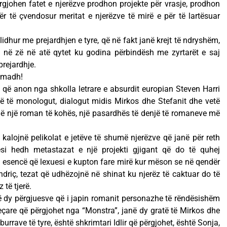
rgjohen fatet e njerëzve prodhon projekte për vrasje, prodhon
ër të çvendosur meritat e njerëzve të mirë e për të lartësuar
idhur me prejardhjen e tyre, që në fakt janë krejt të ndryshëm,
 në zë në atë qytet ku godina përbindësh me zyrtarët e saj
prejardhje.
ë madh!
 që anon nga shkolla letrare e absurdit europian Steven Harri
atë të monologut, dialogut midis Mirkos dhe Stefanit dhe vetë
ënë një roman të kohës, një pasardhës të denjë të romaneve më
alojnë pelikolat e jetëve të shumë njerëzve që janë për reth
esi hedh metastazat e një projekti gjigant që do të quhej
ë esencë që lexuesi e kupton fare mirë kur mëson se në qendër
 Andriç, tezat që udhëzojnë në shinat ku njerëz të caktuar do të
 të tjerë.
të dy përgjuesve që i japin romanit personazhe të rëndësishëm
jeçare që përgjohet nga “Monstra”, janë dy gratë të Mirkos dhe
burrave të tyre, është shkrimtari Idlir që përgjohet, është Sonja,