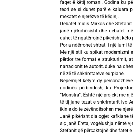
faqet ë këtij romani. Godina ku pë
teori se si duhet parë e kaluara p
mëkatet e njerëzve të këqinj.
Debatet midis Mirkos dhe Stefanit l
janë njëkohësisht dhe debatet më
duhet të ngatërrojnë pikërisht këto 
Por a ndërrohet shtrati i një lumi t
Me një stil ku spikat modernizmi e
përdor tre format e strukturimit, 
narracionit të autorit, duke na dh
në zë të shkrimtarëve eurpianë.
Nëpërmjet këtyre dy personazheve k
godinës përbindësh, ku Projektu
“Monstra”. Është një projekt me nj
të tij janë tezat e shkrimtarit Ivo
ikin e do të zëvëndësohen me njerëz
Janë pikërisht dialogjet kafkianë 
siç janë Ereta, vogëlushja nëntë v
Stefanit që përcaktojnë dhe fatet e 