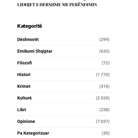
LIDHJET E HERSHME ME PERËNDIMIN
Kategoritë
Dëshmorët
(299)
Etnikumi Shqiptar
(633)
Filozofi
(72)
Histori
(1 770)
Krimet
(316)
Kulturë
(2 029)
Libri
(238)
Opinione
(7 037)
Pa Kategorizuar
(35)