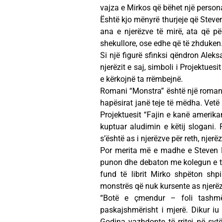
vajza e Mirkos që bëhet një person
Është kjo mënyrë thurjeje që Steve
ana e njerëzve të mirë, ata që pë
shekullore, ose edhe që të zhduken
Si një figurë sfinksi qëndron Aleks
njerëzit e saj, simboli i Projektues
e kërkojnë ta rrëmbejnë.
Romani “Monstra” është një roman q
hapësirat janë teje të mëdha. Vetë 
Projektuesit “Fajin e kanë amerika
kuptuar aludimin e këtij slogani. 
s’është as i njerëzve për reth, njerë
Por merita më e madhe e Steven Ha
punon dhe debaton me kolegun e tij 
fund të librit Mirko shpëton shp
monstrës që nuk kursente as njerëzi
“Botë e çmendur – foli tashmë
paskajshmërisht i mjerë. Dikur iu b
Godina vazhdonte të rritej në sytë