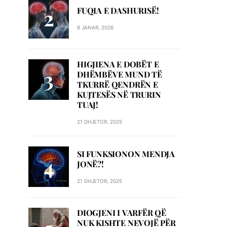
FUQIA E DASHURISË!
8 JANAR, 2026
HIGJIENA E DOBËT E
DHËMBËVE MUND TË
TKURRË QENDRËN E
KUJTESËS NË TRURIN
TUAJ!
21 DHJETOR, 2025
SI FUNKSIONON MENDJA
JONË?!
21 DHJETOR, 2025
DIOGJENI I VARFËR QË
NUK KISHTE NEVOJË PËR