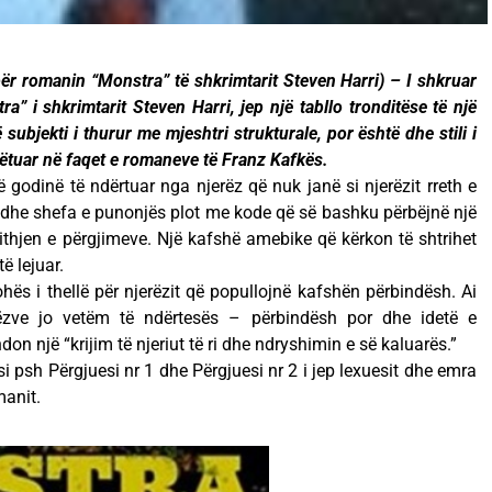
r romanin “Monstra” të shkrimtarit Steven Harri) – I shkruar
” i shkrimtarit Steven Harri, jep një tabllo tronditëse të një
subjekti i thurur me mjeshtri strukturale, por është dhe stili i
hëtuar në faqet e romaneve të Franz Kafkës.
 godinë të ndërtuar nga njerëz që nuk janë si njerëzit rreth e
 dhe shefa e punonjës plot me kode që së bashku përbëjnë një
thjen e përgjimeve. Një kafshë amebike që kërkon të shtrihet
ë lejuar.
ohës i thellë për njerëzit që popullojnë kafshën përbindësh. Ai
ëzve jo vetëm të ndërtesës – përbindësh por dhe idetë e
don një “krijim të njeriut të ri dhe ndryshimin e së kaluarës.”
i psh Përgjuesi nr 1 dhe Përgjuesi nr 2 i jep lexuesit dhe emra
manit.