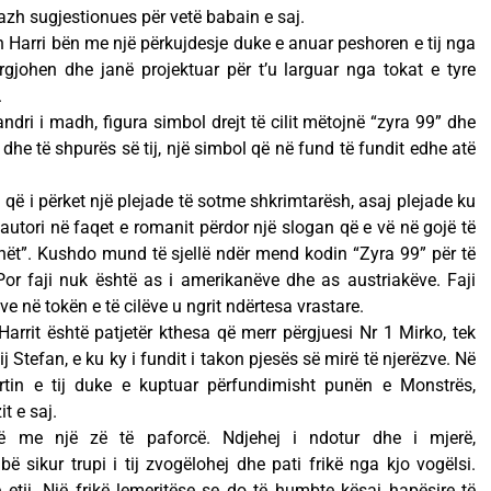
azh sugjestionues për vetë babain e saj.
n Harri bën me një përkujdesje duke e anuar peshoren e tij nga
rgjohen dhe janë projektuar për t’u larguar nga tokat e tyre
.
andri i madh, figura simbol drejt të cilit mëtojnë “zyra 99” dhe
it dhe të shpurës së tij, një simbol që në fund të fundit edhe atë
ë i përket një plejade të sotme shkrimtarësh, asaj plejade ku
autori në faqet e romanit përdor një slogan që e vë në gojë të
nët”. Kushdo mund të sjellë ndër mend kodin “Zyra 99” për të
Por faji nuk është as i amerikanëve dhe as austriakëve. Faji
zve në tokën e të cilëve u ngrit ndërtesa vrastare.
rrit është patjetër kthesa që merr përgjuesi Nr 1 Mirko, tek
Stefan, e ku ky i fundit i takon pjesës së mirë të njerëzve. Në
irtin e tij duke e kuptuar përfundimisht punën e Monstrës,
t e saj.
 me një zë të paforcë. Ndjehej i ndotur dhe i mjerë,
ë sikur trupi i tij zvogëlohej dhe pati frikë nga kjo vogëlsi.
 etij. Një frikë lemeritëse se do të humbte kësaj hapësire të