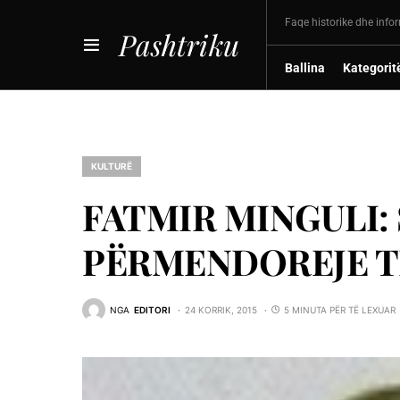
Faqe historike dhe info
Pashtriku
Ballina
Kategorit
KULTURË
FATMIR MINGULI: 
PËRMENDOREJE T
NGA
EDITORI
24 KORRIK, 2015
5 MINUTA PËR TË LEXUAR