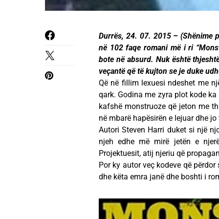
Durrës, 24. 07. 2015 – (Shënime pë
në 102 faqe romani më i ri “Monstra
bote në absurd. Nuk është thjeshtë 
veçantë që të kujton se je duke ud
Që në fillim lexuesi ndeshet me një
qark. Godina me zyra plot kode ka
kafshë monstruoze që jeton me thi
në mbarë hapësirën e lejuar dhe jo t
Autori Steven Harri duket si një nj
njeh edhe më mirë jetën e njer
Projektuesit, atij njeriu që propagan
Por ky autor veç kodeve që përdor s
dhe këta emra janë dhe boshti i ro