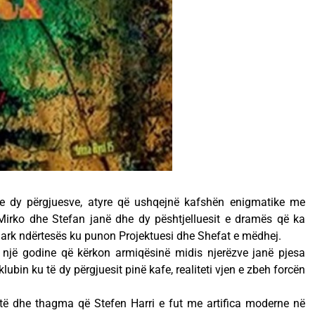
e dy përgjuesve, atyre që ushqejnë kafshën enigmatike me
 Mirko dhe Stefan janë dhe dy pështjelluesit e dramës që ka
 qark ndërtesës ku punon Projektuesi dhe Shefat e mëdhej.
 një godine që kërkon armiqësinë midis njerëzve janë pjesa
ubin ku të dy përgjuesit pinë kafe, realiteti vjen e zbeh forcën
htë dhe thagma që Stefen Harri e fut me artifica moderne në