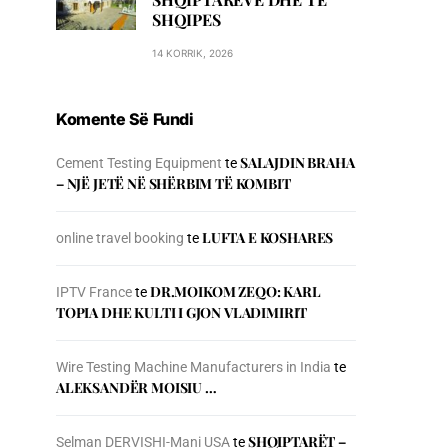
SHQIPES
14 KORRIK, 2026
Komente Së Fundi
SALAJDIN BRAHA
Cement Testing Equipment
te
– NJЁ JETЁ NЁ SHЁRBIM TЁ KOMBIT
LUFTA E KOSHARES
online travel booking
te
DR.MOIKOM ZEQO: KARL
IPTV France
te
TOPIA DHE KULTI I GJON VLADIMIRIT
Wire Testing Machine Manufacturers in India
te
ALEKSANDËR MOISIU …
SHQIPTARËT –
Selman DERVISHI-Mani USA
te