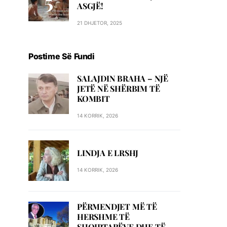
ASGJË!
21 DHJETOR, 2025
Postime Së Fundi
SALAJDIN BRAHA – NJЁ
JETЁ NЁ SHЁRBIM TЁ
KOMBIT
14 KORRIK, 2026
LINDJA E LRSHJ
14 KORRIK, 2026
PËRMENDJET MË TË
HERSHME TË
SHQIPTARËVE DHE TË