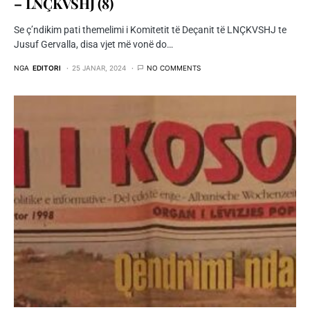
– LNÇKVSHJ (8)
Se ç’ndikim pati themelimi i Komitetit të Deçanit të LNÇKVSHJ te
Jusuf Gervalla, disa vjet më vonë do…
NGA
EDITORI
25 JANAR, 2024
NO COMMENTS