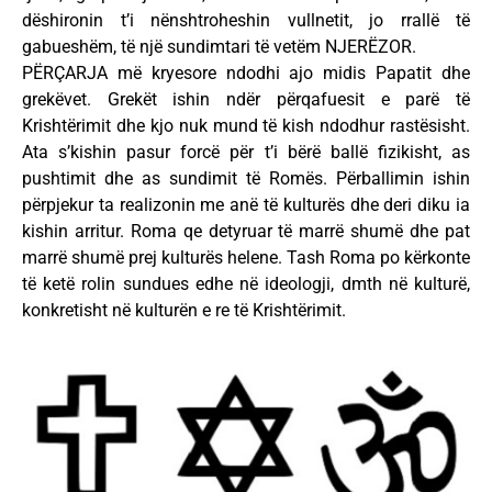
dëshironin t’i nënshtroheshin vullnetit, jo rrallë të
gabueshëm, të një sundimtari të vetëm NJERËZOR.
PËRÇARJA më kryesore ndodhi ajo midis Papatit dhe
grekëvet. Grekët ishin ndër përqafuesit e parë të
Krishtërimit dhe kjo nuk mund të kish ndodhur rastësisht.
Ata s’kishin pasur forcë për t’i bërë ballë fizikisht, as
pushtimit dhe as sundimit të Romës. Përballimin ishin
përpjekur ta realizonin me anë të kulturës dhe deri diku ia
kishin arritur. Roma qe detyruar të marrë shumë dhe pat
marrë shumë prej kulturës helene. Tash Roma po kërkonte
të ketë rolin sundues edhe në ideologji, dmth në kulturë,
konkretisht në kulturën e re të Krishtërimit.