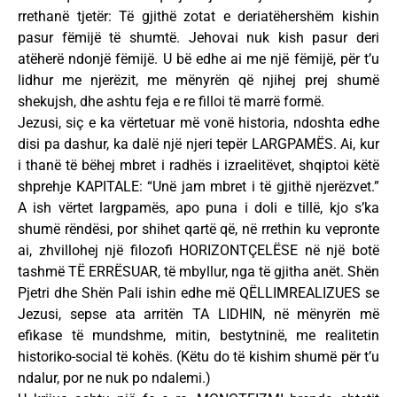
rrethanë tjetër: Të gjithë zotat e deriatëhershëm kishin
pasur fëmijë të shumtë. Jehovai nuk kish pasur deri
atëherë ndonjë fëmijë. U bë edhe ai me një fëmijë, për t’u
lidhur me njerëzit, me mënyrën që njihej prej shumë
shekujsh, dhe ashtu feja e re filloi të marrë formë.
Jezusi, siç e ka vërtetuar më vonë historia, ndoshta edhe
disi pa dashur, ka dalë një njeri tepër LARGPAMËS. Ai, kur
i thanë të bëhej mbret i radhës i izraelitëvet, shqiptoi këtë
shprehje KAPITALE: “Unë jam mbret i të gjithë njerëzvet.”
A ish vërtet largpamës, apo puna i doli e tillë, kjo s’ka
shumë rëndësi, por shihet qartë që, në rrethin ku vepronte
ai, zhvillohej një filozofi HORIZONTÇELËSE në një botë
tashmë TË ERRËSUAR, të mbyllur, nga të gjitha anët. Shën
Pjetri dhe Shën Pali ishin edhe më QËLLIMREALIZUES se
Jezusi, sepse ata arritën TA LIDHIN, në mënyrën më
efikase të mundshme, mitin, bestytninë, me realitetin
historiko-social të kohës. (Këtu do të kishim shumë për t’u
ndalur, por ne nuk po ndalemi.)