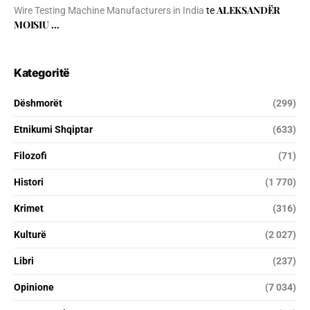
ALEKSANDËR
Wire Testing Machine Manufacturers in India
te
MOISIU …
Kategoritë
Dëshmorët
(299)
Etnikumi Shqiptar
(633)
Filozofi
(71)
Histori
(1 770)
Krimet
(316)
Kulturë
(2 027)
Libri
(237)
Opinione
(7 034)