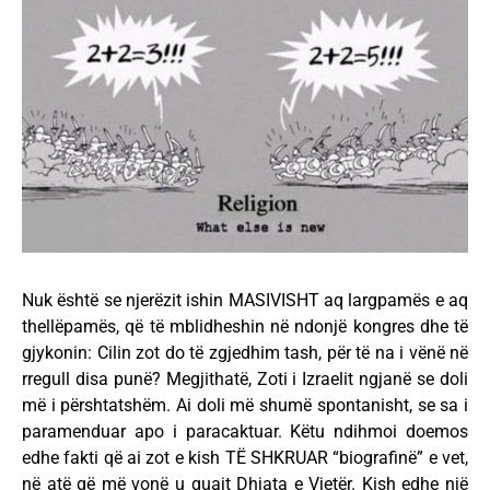
Nuk është se njerëzit ishin MASIVISHT aq largpamës e aq
thellëpamës, që të mblidheshin në ndonjë kongres dhe të
gjykonin: Cilin zot do të zgjedhim tash, për të na i vënë në
rregull disa punë? Megjithatë, Zoti i Izraelit ngjanë se doli
më i përshtatshëm. Ai doli më shumë spontanisht, se sa i
paramenduar apo i paracaktuar. Këtu ndihmoi doemos
edhe fakti që ai zot e kish TË SHKRUAR “biografinë” e vet,
në atë që më vonë u quajt Dhjata e Vjetër. Kish edhe një