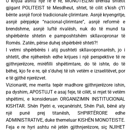
U krijua ashtu një fe e re, MONOTEIZMI brenda shtetit
gjigant POLITEIST të Mesdheut, shtet, të cilit s’kish ç’t’i
bënte asnjë forcë tradicionale çlirimtare. Asnjë kryengritje,
asnjë përpjekje “nacional-çlirimtare”, asnjë reformë e
brendshme, asnjë luftë rivalësh, nuk do të mund ta
shpërbënte shtetin e pamposhtshëm skllavopronar të
Romës. Zatën, përse duhej shpërbërë shteti?!
I vetmi shpërbërës i atij pushteti skllavopronarësh, jo i
shtetit, dhe njëherësh edhe krijues i një perspektive të re
gjithnjerëzore, mirëfilli shpëtimtare, do të ishte, do të
bëhej, kjo fe e re, që s’duhej të ish vetëm e izraelitëvet, por
e të gjithë njerëzvet.
Vizionarët, me merita tepër madhore gjithnjerëzore ishin,
pa dyshim, APOSTUJT e asaj feje, të cilët, si mjet të vetëm
shpëtimi, e konsideruan ORGANIZIMIN INSTITUCIONAL
KISHTAR. Shën Pjetri e, veçanërisht, Shën Pali, bënë aty
një punë prej titanësh, SHPIRTËRORE edhe
ADMINISTRATIVE, duke themeluar KISHËN MONOTEISTE.
Feja e re hyri ashtu në jetën gjithnjerëzore, siç NJIHET