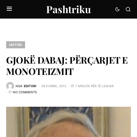
Pashtriku
HISTORI
GJOKË DABAJ: PËRÇARJET E
MONOTEIZMIT
NGA
EDITORI
29 KORRIK, 2013
7 MINUTA PËR TË LEXUAR
NO COMMENTS