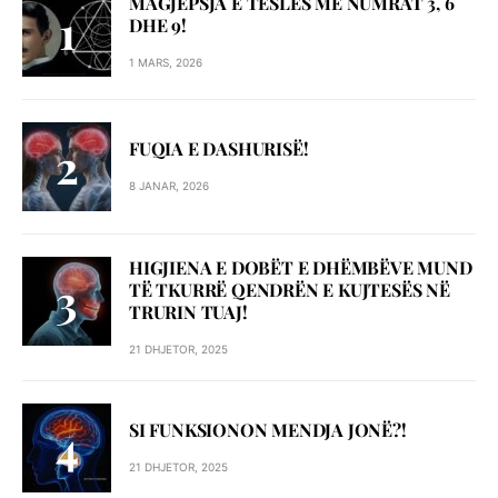
MAGJEPSJA E TESLËS ME NUMRAT 3, 6
DHE 9!
1 MARS, 2026
FUQIA E DASHURISË!
8 JANAR, 2026
HIGJIENA E DOBËT E DHËMBËVE MUND
TË TKURRË QENDRËN E KUJTESËS NË
TRURIN TUAJ!
21 DHJETOR, 2025
SI FUNKSIONON MENDJA JONË?!
21 DHJETOR, 2025