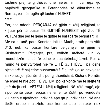
tashmë prej të gjithëvet, dhe njerëzimi, filluar nga kjo
hapësirë gjeografike e Perandorisë së dikurshme të
Romës, eci në rrugën që tashmë NJIHET.
* * *
Por, pse ndodhi PËRÇARJA në gjirin e këtij religjioni, të
krijuar për të pasur TË GJITHË NJERËZIT një Zot TË
VETËM dhe për të qenë të gjithë të barabartë përpara tij?!
Me sa di unë, para Konstantinit të Madh, dmth para vitit
313, nuk ka pasur kurrfarë përçarjeje në gjirin e
Krishtërimit. Përçarjet, pra, erdhën atëherë kur ky
monoteizëm u bë fe edhe e pushtetmbajtësvet. Por, a
mund të përfytyrohet një fe E TË GJITHËVET, pa qenë
pjesëtarë të saj edhe pushtetarët? E gjithë kjo ka nevojë të
shikohet, jo njëanësisht, por gjithanësisht. Kisha e Romës,
në emër të një Zoti TË VETËM, po kërkonte me të drejtë të
jetë drejtuesi I VETËM i këtij religjioni. Në këtë rrugë, ajo
s’po bënte tjetër, veçse, në emër të Zotit, po vendoste
vullnetin e njerëzvet, individë apo grup individësh. Në anë
tjetër, grupe njerëzish, ose kombe apo etnitete, nuk