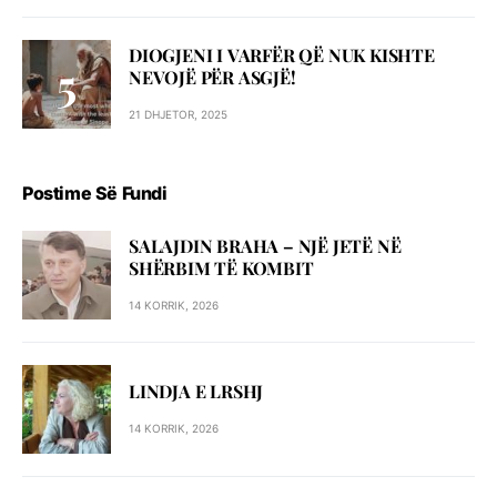
DIOGJENI I VARFËR QË NUK KISHTE
NEVOJË PËR ASGJË!
21 DHJETOR, 2025
Postime Së Fundi
SALAJDIN BRAHA – NJЁ JETЁ NЁ
SHЁRBIM TЁ KOMBIT
14 KORRIK, 2026
LINDJA E LRSHJ
14 KORRIK, 2026