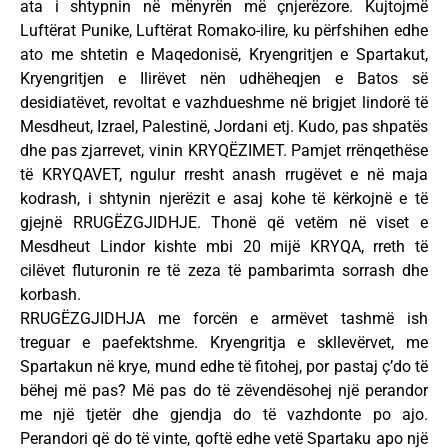
ata i shtypnin në mënyrën më çnjerëzore. Kujtojmë
Luftërat Punike, Luftërat Romako-ilire, ku përfshihen edhe
ato me shtetin e Maqedonisë, Kryengritjen e Spartakut,
Kryengritjen e Ilirëvet nën udhëheqjen e Batos së
desidiatëvet, revoltat e vazhdueshme në brigjet lindorë të
Mesdheut, Izrael, Palestinë, Jordani etj. Kudo, pas shpatës
dhe pas zjarrevet, vinin KRYQËZIMET. Pamjet rrënqethëse
të KRYQAVET, ngulur rresht anash rrugëvet e në maja
kodrash, i shtynin njerëzit e asaj kohe të kërkojnë e të
gjejnë RRUGËZGJIDHJE. Thonë që vetëm në viset e
Mesdheut Lindor kishte mbi 20 mijë KRYQA, rreth të
cilëvet fluturonin re të zeza të pambarimta sorrash dhe
korbash.
RRUGËZGJIDHJA me forcën e armëvet tashmë ish
treguar e paefektshme. Kryengritja e skllevërvet, me
Spartakun në krye, mund edhe të fitohej, por pastaj ç’do të
bëhej më pas? Më pas do të zëvendësohej një perandor
me një tjetër dhe gjendja do të vazhdonte po ajo.
Perandori që do të vinte, qoftë edhe vetë Spartaku apo një