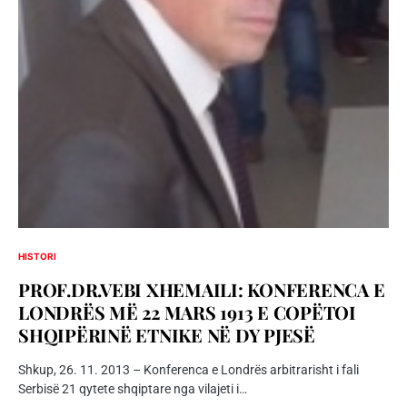
HISTORI
PROF.DR.VEBI XHEMAILI: KONFERENCA E
LONDRËS MË 22 MARS 1913 E COPËTOI
SHQIPËRINË ETNIKE NË DY PJESË
Shkup, 26. 11. 2013 – Konferenca e Londrës arbitrarisht i fali
Serbisë 21 qytete shqiptare nga vilajeti i…