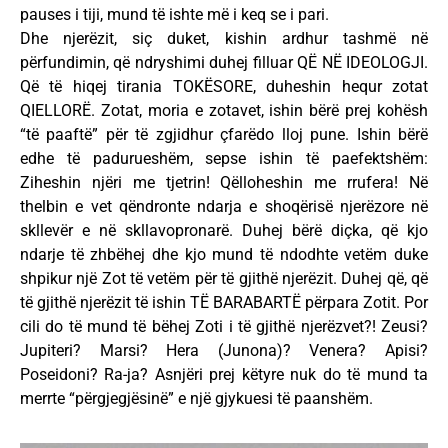
pauses i tiji, mund të ishte më i keq se i pari.
Dhe njerëzit, siç duket, kishin ardhur tashmë në
përfundimin, që ndryshimi duhej filluar QË NË IDEOLOGJI.
Që të hiqej tirania TOKËSORE, duheshin hequr zotat
QIELLORË. Zotat, moria e zotavet, ishin bërë prej kohësh
“të paaftë” për të zgjidhur çfarëdo lloj pune. Ishin bërë
edhe të padurueshëm, sepse ishin të paefektshëm:
Ziheshin njëri me tjetrin! Qëlloheshin me rrufera! Në
thelbin e vet qëndronte ndarja e shoqërisë njerëzore në
skllevër e në skllavopronarë. Duhej bërë diçka, që kjo
ndarje të zhbëhej dhe kjo mund të ndodhte vetëm duke
shpikur një Zot të vetëm për të gjithë njerëzit. Duhej që, që
të gjithë njerëzit të ishin TË BARABARTË përpara Zotit. Por
cili do të mund të bëhej Zoti i të gjithë njerëzvet?! Zeusi?
Jupiteri? Marsi? Hera (Junona)? Venera? Apisi?
Poseidoni? Ra-ja? Asnjëri prej këtyre nuk do të mund ta
merrte “përgjegjësinë” e një gjykuesi të paanshëm.