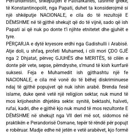
Përfundimisht, shkëputjen e Patriarkanës, tashmë greke,
të Konstantinopolit, nga Papati, duhet ta konsiderojmë si
një shkëputje NACIONALE, e cila do të rezultojë E
DËMSHME në të gjithë shekujt që do të vijnë, sado që ish
Papati ai që nuk po donte t’i njihte etnitetet dhe gjuhët e
tyre.
PËRÇARJA e dytë kryesore erdhi nga Gadishulli i Arabisë.
Atje doli, u shfaq, profeti Muhamed, i cili mori ÇDO GJË
nga 2 Dhjatat, përveç GJUHËS dhe MERITËS, të cilën e
donte për vete, sepse, përndryshe, s’mund të kish kurrfarë
suksesi. Feja e Muhamedit ish gjithashtu një fe
NACIONALE, e cila më vonë do të bëhej diskriminuese
ndaj të gjithë popujvet që nuk ishin arabë. Brenda fesë
islame, duke qenë vetë një religjion sektar, nuk mund të
mos krijoheshin dhjetëra sekte: synitë, bektashi, halveti,
rufai, kadri, dhe e gjithë kjo nuk mund të mos rezultonte E
DËMSHME në shekujt nga VII deri më sot, sidomos në
praktikën e Perandorisë Osmane, tepër të rëndë për popujt
e robëruar. Madje edhe në jetën e vetë arabëvet, kjo formë