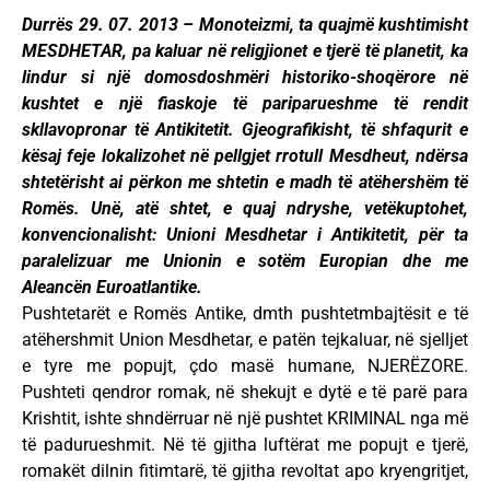
Durrës 29. 07. 2013 – Monoteizmi, ta quajmë kushtimisht
MESDHETAR, pa kaluar në religjionet e tjerë të planetit, ka
lindur si një domosdoshmëri historiko-shoqërore në
kushtet e një fiaskoje të pariparueshme të rendit
skllavopronar të Antikitetit. Gjeografikisht, të shfaqurit e
kësaj feje lokalizohet në pellgjet rrotull Mesdheut, ndërsa
shtetërisht ai përkon me shtetin e madh të atëhershëm të
Romës. Unë, atë shtet, e quaj ndryshe, vetëkuptohet,
konvencionalisht: Unioni Mesdhetar i Antikitetit, për ta
paralelizuar me Unionin e sotëm Europian dhe me
Aleancën Euroatlantike.
Pushtetarët e Romës Antike, dmth pushtetmbajtësit e të
atëhershmit Union Mesdhetar, e patën tejkaluar, në sjelljet
e tyre me popujt, çdo masë humane, NJERËZORE.
Pushteti qendror romak, në shekujt e dytë e të parë para
Krishtit, ishte shndërruar në një pushtet KRIMINAL nga më
të padurueshmit. Në të gjitha luftërat me popujt e tjerë,
romakët dilnin fitimtarë, të gjitha revoltat apo kryengritjet,