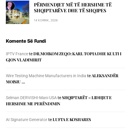
PËRMENDJET MË TË HERSHME TË
SHQIPTARËVE DHE TË SHQIPES
14 KORRIK, 2026
Komente Së Fundi
DR.MOIKOM ZEQO: KARL TOPIA DHE KULTI I
IPTV France
te
GJON VLADIMIRIT
ALEKSANDËR
Wire Testing Machine Manufacturers in India
te
MOISIU …
SHQIPTARËT – LIDHJET E
Selman DERVISHI-Mani USA
te
HERSHME ME PERËNDIMIN
LUFTA E KOSHARES
AI Signature Generator
te