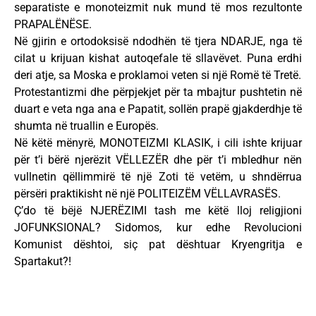
separatiste e monoteizmit nuk mund të mos rezultonte
PRAPALËNËSE.
Në gjirin e ortodoksisë ndodhën të tjera NDARJE, nga të
cilat u krijuan kishat autoqefale të sllavëvet. Puna erdhi
deri atje, sa Moska e proklamoi veten si një Romë të Tretë.
Protestantizmi dhe përpjekjet për ta mbajtur pushtetin në
duart e veta nga ana e Papatit, sollën prapë gjakderdhje të
shumta në truallin e Europës.
Në këtë mënyrë, MONOTEIZMI KLASIK, i cili ishte krijuar
për t’i bërë njerëzit VËLLEZËR dhe për t’i mbledhur nën
vullnetin qëllimmirë të një Zoti të vetëm, u shndërrua
përsëri praktikisht në një POLITEIZËM VËLLAVRASËS.
Ç’do të bëjë NJERËZIMI tash me këtë lloj religjioni
JOFUNKSIONAL? Sidomos, kur edhe Revolucioni
Komunist dështoi, siç pat dështuar Kryengritja e
Spartakut?!