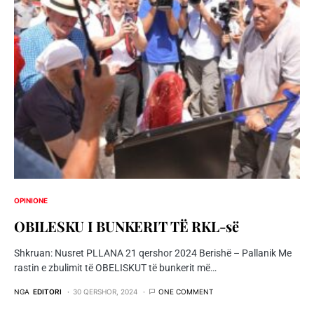
OPINIONE
OBILESKU I BUNKERIT TË RKL-së
Shkruan: Nusret PLLANA 21 qershor 2024 Berishë – Pallanik Me
rastin e zbulimit të OBELISKUT të bunkerit më…
NGA
EDITORI
30 QERSHOR, 2024
ONE COMMENT