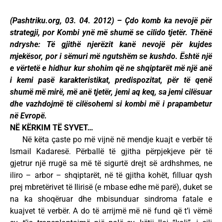
(Pashtriku.org, 03. 04. 2012) – Çdo komb ka nevojë për
strategji, por Kombi ynë më shumë se cilido tjetër. Thënë
ndryshe: Të gjithë njerëzit kanë nevojë për kujdes
mjekësor, por i sëmuri më ngutshëm se kushdo. Është një
e vërtetë e hidhur kur shohim që ne shqiptarët më një anë
i kemi pasë karakteristikat, predispozitat, për të qenë
shumë më mirë, më anë tjetër, jemi aq keq, sa jemi cilësuar
dhe vazhdojmë të cilësohemi si kombi më i prapambetur
në Evropë.
NË KËRKIM TË SYVET…
Në këta çaste po më vijnë në mendje kuajt e verbër të
Ismail Kadaresë. Përballë të gjitha përpjekjeve për të
gjetrur një rrugë sa më të sigurtë drejt së ardhshmes, ne
iliro – arbor – shqiptarët, në të gjitha kohët, filluar qysh
prej mbretërivet të Ilirisë (e mbase edhe më parë), duket se
na ka shoqëruar dhe mbisunduar sindroma fatale e
kuajvet të verbër. A do të arrijmë më në fund që t’i vëmë