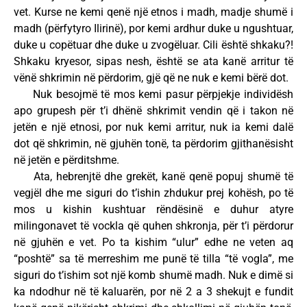
vet. Kurse ne kemi qenë një etnos i madh, madje shumë i
madh (përfytyro Ilirinë), por kemi ardhur duke u ngushtuar,
duke u copëtuar dhe duke u zvogëluar. Cili është shkaku?!
Shkaku kryesor, sipas nesh, është se ata kanë arritur të
vënë shkrimin në përdorim, gjë që ne nuk e kemi bërë dot.
Nuk besojmë të mos kemi pasur përpjekje individësh
apo grupesh për t’i dhënë shkrimit vendin që i takon në
jetën e një etnosi, por nuk kemi arritur, nuk ia kemi dalë
dot që shkrimin, në gjuhën tonë, ta përdorim gjithanësisht
në jetën e përditshme.
Ata, hebrenjtë dhe grekët, kanë qenë popuj shumë të
vegjël dhe me siguri do t’ishin zhdukur prej kohësh, po të
mos u kishin kushtuar rëndësinë e duhur atyre
milingonavet të vockla që quhen shkronja, për t’i përdorur
në gjuhën e vet. Po ta kishim “ulur” edhe ne veten aq
“poshtë” sa të merreshim me punë të tilla “të vogla”, me
siguri do t’ishim sot një komb shumë madh. Nuk e dimë si
ka ndodhur në të kaluarën, por në 2 a 3 shekujt e fundit