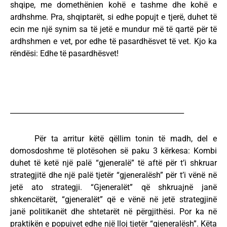
shqipe, me domethënien kohë e tashme dhe kohë e
ardhshme. Pra, shqiptarët, si edhe popujt e tjerë, duhet të
ecin me një synim sa të jetë e mundur më të qartë për të
ardhshmen e vet, por edhe të pasardhësvet të vet. Kjo ka
rëndësi: Edhe të pasardhësvet!
_________________________________________________
Për ta arritur këtë qëllim tonin të madh, del e
domosdoshme të plotësohen së paku 3 kërkesa: Kombi
duhet të ketë një palë “gjeneralë” të aftë për t’i shkruar
strategjitë dhe një palë tjetër “gjeneralësh” për t’i vënë në
jetë ato strategji. “Gjeneralët” që shkruajnë janë
shkencëtarët, “gjeneralët” që e vënë në jetë strategjinë
janë politikanët dhe shtetarët në përgjithësi. Por ka në
praktikën e popujvet edhe një lloj tjetër “gjeneralësh”. Këta