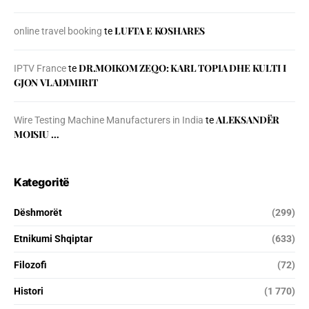
LUFTA E KOSHARES
online travel booking
te
DR.MOIKOM ZEQO: KARL TOPIA DHE KULTI I
IPTV France
te
GJON VLADIMIRIT
ALEKSANDËR
Wire Testing Machine Manufacturers in India
te
MOISIU …
Kategoritë
Dëshmorët
(299)
Etnikumi Shqiptar
(633)
Filozofi
(72)
Histori
(1 770)