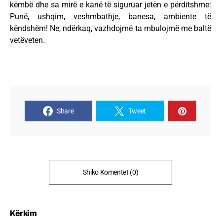
këmbë dhe sa mirë e kanë të siguruar jetën e përditshme:
Punë, ushqim, veshmbathje, banesa, ambiente të
këndshëm! Ne, ndërkaq, vazhdojmë ta mbulojmë me baltë
vetëveten.
Share
Tweet
Shiko Komentet (0)
Kërkim