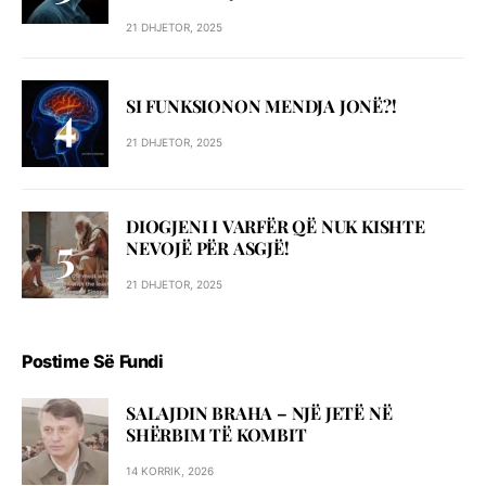
21 DHJETOR, 2025
SI FUNKSIONON MENDJA JONË?!
21 DHJETOR, 2025
DIOGJENI I VARFËR QË NUK KISHTE
NEVOJË PËR ASGJË!
21 DHJETOR, 2025
Postime Së Fundi
SALAJDIN BRAHA – NJЁ JETЁ NЁ
SHЁRBIM TЁ KOMBIT
14 KORRIK, 2026