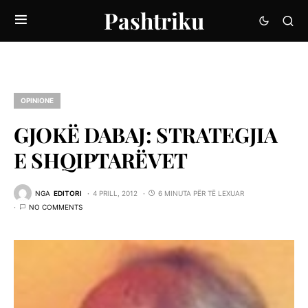
Pashtriku
OPINIONE
GJOKË DABAJ: STRATEGJIA
E SHQIPTARËVET
NGA
EDITORI
4 PRILL, 2012
6 MINUTA PËR TË LEXUAR
NO COMMENTS