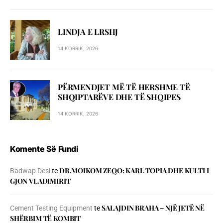
LINDJA E LRSHJ
14 KORRIK, 2026
PËRMENDJET MË TË HERSHME TË
SHQIPTARËVE DHE TË SHQIPES
14 KORRIK, 2026
Komente Së Fundi
DR.MOIKOM ZEQO: KARL TOPIA DHE KULTI I
Badwap Desi
te
GJON VLADIMIRIT
SALAJDIN BRAHA – NJЁ JETЁ NЁ
Cement Testing Equipment
te
SHЁRBIM TЁ KOMBIT