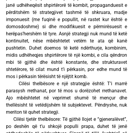
janë udhëheqësit shpirtërorë të kombit, propaganduesit e
përditshëm të strategjivet tashmë të shkruara, madje
imponuesit (me fuqinë e popullit, në rastet kur është e
domosdoshme) si dhe modifikuesit e përmirësuesit e
herëpas’hershëm të tyre. Asnjë strategji nuk mund të ketë
kontinuitet, nëse mbështetet vetëm te ata që kanë
pushtetin. Duhet doemos të ketë ndërthurje, kombinim,
midis udhëheqjes shpirtërore të një kombi, e cila qëndron
mbi të gjithë dhe është konstante, dhe strukturavet
shtetërore, të cilat mund t’i përkasin, por edhe mund të
mos i përkasin tërësisht të njëjtit komb.
Cilësi thelbësore e një strategjie është: T’i marrë
parasysh rrethanat, por të mos u dorëzohet rrethanavet.
Ajo mbështetet në veprimet shumë të mençur dhe
thellësisht të vetëdijshëm të subjektevet. Pëndryshe, nuk
meriton të quhet strategji.
Cilësi tjetër thelbësore: Të gjithë llojet e “gjeneralëvet”,
po deshën që t’u shkojë populli prapa, duhet të jenë