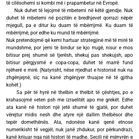
të cilësohemi si kombi më i prapambetur në Evropë.
Nuk duhet të lejojmë të mbetemi në këtë gjendje. Nuk
duhet të mbetemi në pozitën e bredhjevet qorrazi nëpër
mjegull, pa e ditur ku duam të mbërrijmë. Ku duam të
mbërrijmë, por edhe ku mund të mbërrijmë.
Nuk pretendojmë që kemi hartuar strategjinë më të mirë të
mundshme, por jemi të bindur se kjo rrugë, nisur e mos
bitisur prej shumë së tjerësh, shekuj pas shekujsh, apo
bitisur përgjysmë e copa-copa, duhet të marrë fund
njëherë e mirë. (Natyrisht, nëse rrjedhat e historisë nuk na
zhgënjejnë, siç na kanë zhgënjyer thuajse në të gjitha
kohët.)
Sa për të hyrë në thelbin e thelbit të çështjes, po e
krahasojmë veten psh me izraelitët apo me grekët. Edhe
ata kanë në histori një jetë shumë të gjatë, por duhet
vërejtur midis nesh dhe atyre një dallim thelbësor dhe
tepër domethënës. Ata, ndonëse kanë qenë etnose
numerikisht të vegjël, nuk janë zhdukur, por përkundrazi,
kanë krijuar nga një histori të madhe. Secili në mënyrën e