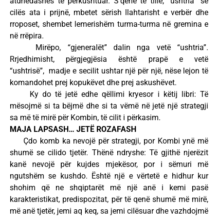
atdhedashës të përkushtuar. S’qenë të tillë, “ushtria” së
cilës ata i prijnë, mbetet sërish llahtarisht e verbër dhe
rroposet, shembet lemerishëm turma-turma në gremina e
në rrëpira.
Mirëpo, “gjeneralët” dalin nga vetë “ushtria”.
Rrjedhimisht, përgjegjësia është prapë e vetë
“ushtrisë”, madje e secilit ushtar një për një, nëse lejon të
komandohet prej kopukëvet dhe prej askushëvet.
Ky do të jetë edhe qëllimi kryesor i këtij libri: Të
mësojmë si ta bëjmë dhe si ta vëmë në jetë një strategji
sa më të mirë për Kombin, të cilit i përkasim.
MAJA LAPSASH… JETË ROZAFASH
Çdo komb ka nevojë për strategji, por Kombi ynë më
shumë se cilido tjetër. Thënë ndryshe: Të gjithë njerëzit
kanë nevojë për kujdes mjekësor, por i sëmuri më
ngutshëm se kushdo. Është një e vërtetë e hidhur kur
shohim që ne shqiptarët më një anë i kemi pasë
karakteristikat, predispozitat, për të qenë shumë më mirë,
më anë tjetër, jemi aq keq, sa jemi cilësuar dhe vazhdojmë