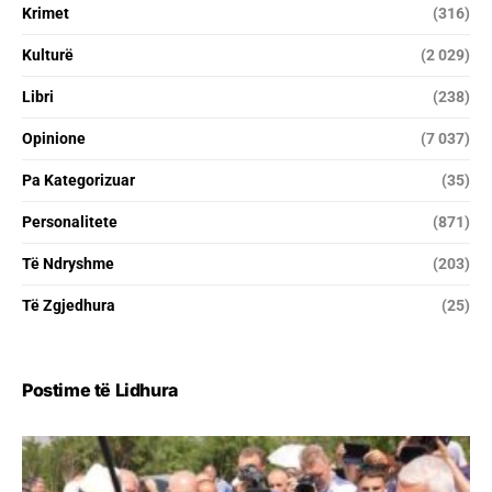
Krimet
(316)
Kulturë
(2 029)
Libri
(238)
Opinione
(7 037)
Pa Kategorizuar
(35)
Personalitete
(871)
Të Ndryshme
(203)
Të Zgjedhura
(25)
Postime të Lidhura