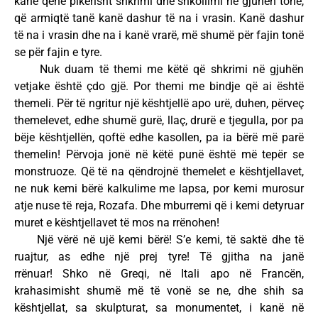
kanë qenë pikërisht shkrimi dhe shkollimi në gjuhën tonë,
që armiqtë tanë kanë dashur të na i vrasin. Kanë dashur
të na i vrasin dhe na i kanë vrarë, më shumë për fajin tonë
se për fajin e tyre.
Nuk duam të themi me këtë që shkrimi në gjuhën
vetjake është çdo gjë. Por themi me bindje që ai është
themeli. Për të ngritur një kështjellë apo urë, duhen, përveç
themelevet, edhe shumë gurë, llaç, drurë e tjegulla, por pa
bëje kështjellën, qoftë edhe kasollen, pa ia bërë më parë
themelin! Përvoja jonë në këtë punë është më tepër se
monstruoze. Që të na qëndrojnë themelet e kështjellavet,
ne nuk kemi bërë kalkulime me lapsa, por kemi murosur
atje nuse të reja, Rozafa. Dhe mburremi që i kemi detyruar
muret e kështjellavet të mos na rrënohen!
Një vërë në ujë kemi bërë! S’e kemi, të saktë dhe të
ruajtur, as edhe një prej tyre! Të gjitha na janë
rrënuar! Shko në Greqi, në Itali apo në Francën,
krahasimisht shumë më të vonë se ne, dhe shih sa
kështjellat, sa skulpturat, sa monumentet, i kanë në