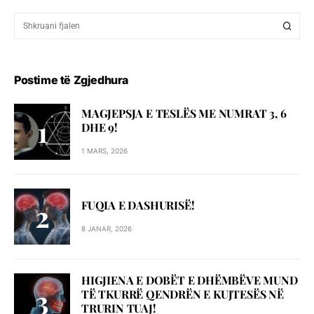
Postime të Zgjedhura
MAGJEPSJA E TESLËS ME NUMRAT 3, 6
DHE 9!
1 MARS, 2026
FUQIA E DASHURISË!
8 JANAR, 2026
HIGJIENA E DOBËT E DHËMBËVE MUND
TË TKURRË QENDRËN E KUJTESËS NË
TRURIN TUAJ!