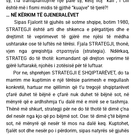
sy, t’ia transplantojmë një palë sy, këtij lloj “kali”, i cili
është më i fismi midis të gjithë “kuajve” të tjerë?!
… NË KËRKIM TË GJENERALËVET
Sipas Fjalorit të gjuhës së sotme shqipe, botim 1980,
STRATEGJI është arti dhe shkenca e përgatitjes dhe e
drejtimit të veprimevet të gjërë me njësi të mëdha
ushtarake ose të luftës në tërësi. Fjala STRATEGJI, thonë,
vjen nga greqishtja στρατηγία (strategia). Ndërkaq,
STRATEG do të thotë: komandant që drejton veprime të
gjërë luftarakë, njohës i zotësisë për të luftuar.
Por ne, shprehjen STRATEGJI E SHQIPTARËVET, do ta
marrim me kuptimin e një tërësie parimesh e rregullash
konkretë, hartuar me qëllimin që t’u tregojë shqiptarëvet
çfarë duhet të bëjnë e çfarë nuk duhet të bëjnë sot, në
mënyrë që e ardhshmja t’u dalë më e mirë se e tashmja.
Thënë më shkurt, strategji për ne do të thotë të dimë ç’na
del nesër nga kjo që po bëjmë sot. Ose: të dimë ç’të bëjmë
sot, në mënyrë që nesër të mos na dalë keq. Kuptohet,
fjalët sot dhe nesër po i përdorim, sipas natyrës së gjuhës