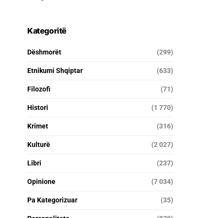
Kategoritë
Dëshmorët
(299)
Etnikumi Shqiptar
(633)
Filozofi
(71)
Histori
(1 770)
Krimet
(316)
Kulturë
(2 027)
Libri
(237)
Opinione
(7 034)
Pa Kategorizuar
(35)