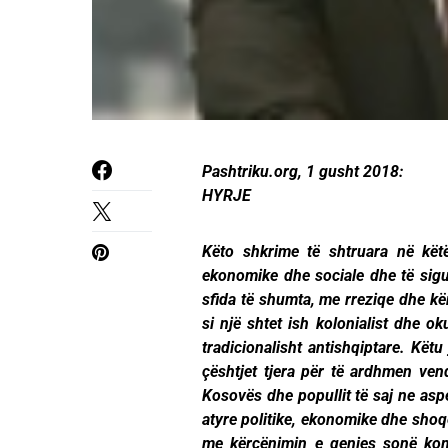
Pashtriku.org, 1 gusht 2018:
HYRJE
Këto shkrime të shtruara në këtë 
ekonomike dhe sociale dhe të sigu
sfida të shumta, me rreziqe dhe kër
si një shtet ish kolonialist dhe o
tradicionalisht antishqiptare. Kët
çështjet tjera për të ardhmen vend
Kosovës dhe popullit të saj ne aspe
atyre politike, ekonomike dhe shoqë
me kërcënimin e qenies sonë kom