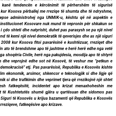
 kanë tendencën e kërcënimit të përhershëm të sigurisë
 kur Kosova përballej me rreziqe të shumta dhe të ndryshme,
epse administrohej nga UNMIK-u, kështu që në aspektin e
, institucionet Kosovare nuk mund të vepronin për shkakun se
 i çdo shteti dhe natyrisht, duhet pas parasysh se pa një nivel
d të kemi një nivel demokratik të qeverisjes dhe as një siguri
t 2008 kur Kosova fitoi pavarësinë e kushtëzuar, rreziqet dhe
n ato të brendshme apo të jashtme e herë herë edhe nga vetë
ga shoqëria Civile, herë nga pakujdesia, mosdija apo të shtyrë
n dhe veprojnë edhe sot në Kosovë, të veshur me “petkun e
he demokracisë” etj. Pas pavarësisë, Republika e Kosovës kishte
llim ekonomik, arsimor, shkencor e teknologjik si dhe ligje që
ik si dhe trafikimin dhe veprimet tjera që rrezikojnë një shtet
esh fatkeqësitë, incidentet apo krizat menaxhoheshin me
mit të Kushtetutës shumë gjëra u qartësuan dhe sidomos pas
ër Siguri të Kosovës u krijua bazamenti që Republika e Kosovës
rreziqeve, fatkeqësive apo krizave.