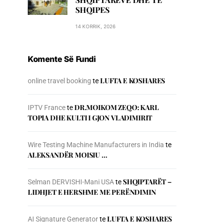
SHQIPES
14 KORRIK, 2026
Komente Së Fundi
LUFTA E KOSHARES
online travel booking
te
DR.MOIKOM ZEQO: KARL
IPTV France
te
TOPIA DHE KULTI I GJON VLADIMIRIT
Wire Testing Machine Manufacturers in India
te
ALEKSANDËR MOISIU …
SHQIPTARËT –
Selman DERVISHI-Mani USA
te
LIDHJET E HERSHME ME PERËNDIMIN
LUFTA E KOSHARES
AI Signature Generator
te