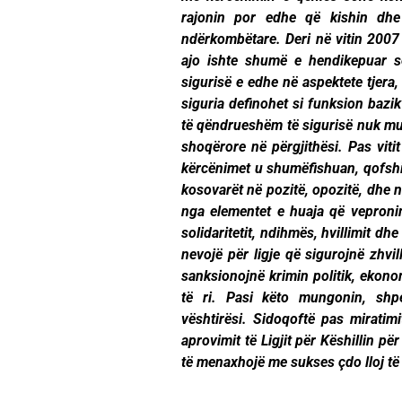
rajonin por edhe që kishin dhe
ndërkombëtare. Deri në vitin 2007
ajo ishte shumë e hendikepuar s
sigurisë e edhe në aspektete tjera
siguria definohet si funksion bazik
të qëndrueshëm të sigurisë nuk mun
shoqërore në përgjithësi. Pas viti
kërcënimet u shumëfishuan, qofshi
kosovarët në pozitë, opozitë, dhe n
nga elementet e huaja që veproni
solidaritetit, ndihmës, hvillimit d
nevojë për ligje që sigurojnë zhvi
sanksionojnë krimin politik, ekonom
të ri. Pasi këto mungonin, shp
vështirësi. Sidoqoftë pas mirati
aprovimit të Ligjit për Këshillin p
të menaxhojë me sukses çdo lloj të 