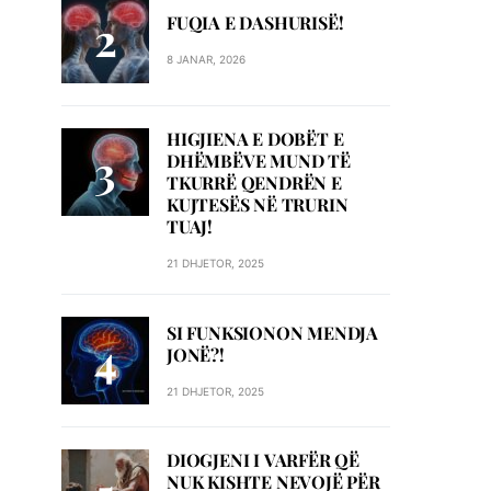
FUQIA E DASHURISË!
8 JANAR, 2026
HIGJIENA E DOBËT E
DHËMBËVE MUND TË
TKURRË QENDRËN E
KUJTESËS NË TRURIN
TUAJ!
21 DHJETOR, 2025
SI FUNKSIONON MENDJA
JONË?!
21 DHJETOR, 2025
DIOGJENI I VARFËR QË
NUK KISHTE NEVOJË PËR