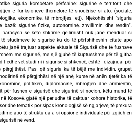
ke siguria kombëtare përfshinë: sigurinë e territorit dhe
jtjen e funksioneve themelore të shoqërisë si ato: (sociale,
ologjike, ekonomike, të mbrojtjes, etj). Njëkohësisht “siguria
 bazë: sigurinë fizike, autonominë, zhvillimin dhe rendin“.
ë parasysh se këto shkrime qëllimisht nuk janë menduar si
 të studimeve të sigurisë ku do të përfshiheshin citate apo
ëtu janë trajtuar aspekte aktuale të Sigurisë dhe të fushave
yrshëm me sigurinë, me një gjuhë të kuptueshme për të gjitha
it edhe vet studimi i sigurisë si shkencë, është i dizajnuar për
 përgjithësi. Pasi që siguria ka të bëjë me individin, grupet
oqërinë në përgjithësi në një anë, kurse në anën tjetër ka të
 ekonominë, politikën, diplomacinë, mbrojtjen dhe ambientin,
rit për fushën e sigurisë dhe sigurinë si nocion, këtu mund të
ë Kosovë, gjatë një periudhe të caktuar kohore historike, të
sor dhe tematik por sipas kronologjisë së ngjarjeve, të prekura
vrojtime apo të strukturuara si opsione individuale për zgjidhjen
sigurisë në vend.