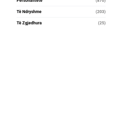
Personalitete
(870)
Të Ndryshme
(203)
Të Zgjedhura
(25)