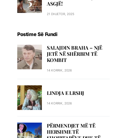
ASGJË!
21 DHJETOR, 2025
Postime Së Fundi
SALAJDIN BRAHA – NJЁ
JETЁ NЁ SHЁRBIM TЁ
KOMBIT
14 KORRIK, 2026
LINDJA E LRSHJ
14 KORRIK, 2026
PËRMENDJET MË TË
HERSHME TË
SHQIPTARËVE DHE TË