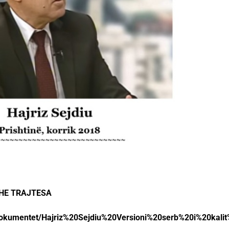
DHE TRAJTESA
/dokumentet/Hajriz%20Sejdiu%20Versioni%20serb%20i%20kalit