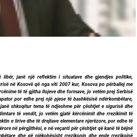
libër, janë një reflektim i situatave dhe gjendjes politike,
risë në Kosovë që nga viti 2007 kur, Kosova po përballej me
cënime të të gjitha llojeve dhe formave, jo vetëm prej Serbisë
kupator por edhe prej një pjese të bashkësisë ndërkombëtare,
u janë shkoqitur tema të ndjeshme për çështjet e sigurisë dhe
imtare të vendit, jo vetëm gjatë kërcënimit dhe rrezikimit të
ktin e lirive dhe të drejtave elementare njerëzore, por edhe të
rore në përgjithësi, e në veçanti për çështjet që kanë të bëjnë
bëtare dhe që njëkohësisht rrezikonin dhe ende rrezikojnë