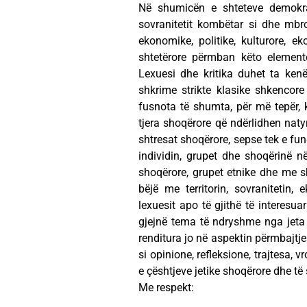
Në shumicën e shteteve demokratl
sovranitetit kombëtar si dhe mbro
ekonomike, politike, kulturore, ek
shtetërore përmban këto elemente
Lexuesi dhe kritika duhet ta ken
shkrime strikte klasike shkencore
fusnota të shumta, për më tepër, k
tjera shoqërore që ndërlidhen nat
shtresat shoqërore, sepse tek e fund
individin, grupet dhe shoqërinë në
shoqërore, grupet etnike dhe me sh
bëjë me territorin, sovranitetin,
lexuesit apo të gjithë të interesua
gjejnë tema të ndryshme nga jeta n
renditura jo në aspektin përmbajtje
si opinione, refleksione, trajtesa, 
e çështjeve jetike shoqërore dhe të 
Me respekt: