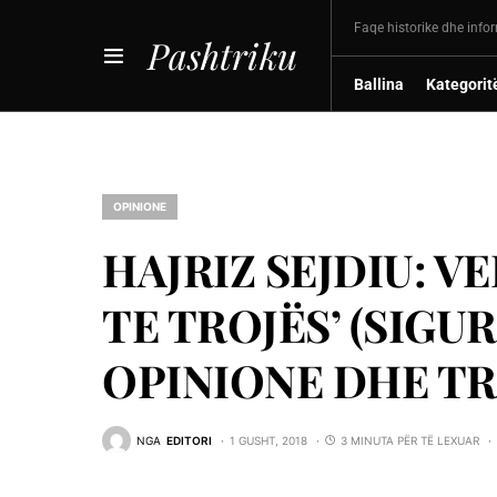
Faqe historike dhe info
Pashtriku
Ballina
Kategorit
OPINIONE
HAJRIZ SEJDIU: VE
TE TROJËS’ (SIGU
OPINIONE DHE TR
NGA
EDITORI
1 GUSHT, 2018
3 MINUTA PËR TË LEXUAR