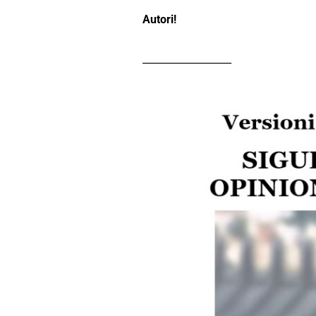
Autori!
__________________