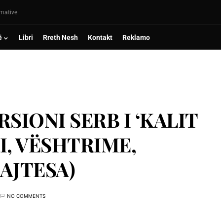
rmative.
ë
Libri
Rreth Nesh
Kontakt
Reklamo
RSIONI SERB I ‘KALIT
RI, VËSHTRIME,
AJTESA)
NO COMMENTS