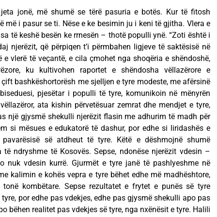
eta jonë, më shumë se tërë pasuria e botës. Kur të fitosh
më i pasur se ti. Nëse e ke besimin ju i keni të gjitha. Vlera e
 sa të keshë besën ke rrnesën – thotë populli ynë. “Zoti është i
daj njerëzit, që përpiqen t’i përmbahen ligjeve të saktësisë në
ë e vlerë të veçantë, e cila çmohet nga shoqëria e shëndoshë,
ëzore, ku kultivohen raportet e shëndosha vëllazërore e
y çift bashkëshortorësh me sjelljen e tyre modeste, me afërsinë
iseduesi, pjesëtar i populli të tyre, komunikoin në mënyrën
ëllazëror, ata kishin përvetësuar zemrat dhe mendjet e tyre,
s një gjysmë shekulli njerëzit flasin me adhurim të madh për
ëm si mësues e edukatorë të dashur, por edhe si liridashës e
 e pavarësisë së atdheut të tyre. Këtë e dëshmojnë shumë
a të ndryshme të Kosovës. Sepse, ndonëse njerëzit vdesin –
to nuk vdesin kurrë. Gjurmët e tyre janë të pashlyeshme në
, me kalimin e kohës vepra e tyre bëhet edhe më madhështore,
ë tonë kombëtare. Sepse rezultatet e frytet e punës së tyre
të tyre, por edhe pas vdekjes, edhe pas gjysmë shekulli apo pas
 po bëhen realitet pas vdekjes së tyre, nga nxënësit e tyre. Halili