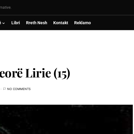
rmative.
ë
Libri
Rreth Nesh
Kontakt
Reklamo
orë Lirie (15)
NO COMMENTS