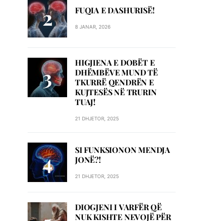
FUQIA E DASHURISË!
8 JANAR, 2026
HIGJIENA E DOBËT E
DHËMBËVE MUND TË
TKURRË QENDRËN E
KUJTESËS NË TRURIN
TUAJ!
21 DHJETOR, 2025
SI FUNKSIONON MENDJA
JONË?!
21 DHJETOR, 2025
DIOGJENI I VARFËR QË
NUK KISHTE NEVOJË PËR