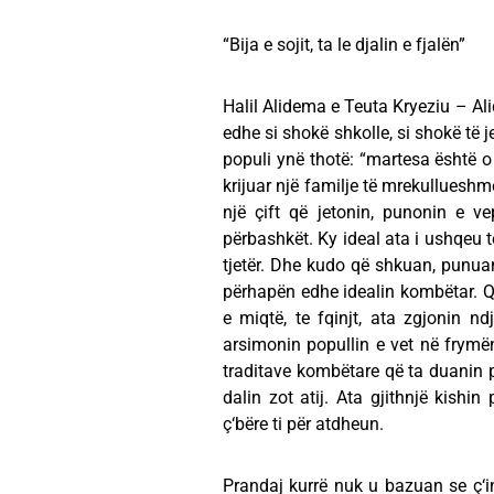
“Bija e sojit, ta le djalin e fjalën”
Halil Alidema e Teuta Kryeziu – Ali
edhe si shokë shkolle, si shokë të jet
populi ynë thotë: “martesa është o f
krijuar një familje të mrekullueshm
një çift që jetonin, punonin e ve
përbashkët. Ky ideal ata i ushqeu t
tjetër. Dhe kudo që shkuan, punu
përhapën edhe idealin kombëtar. Qof
e miqtë, te fqinjt, ata zgjonin n
arsimonin popullin e vet në frymën
traditave kombëtare që ta duanin po
dalin zot atij. Ata gjithnjë kishi
ç‘bëre ti për atdheun.
Prandaj kurrë nuk u bazuan se ç‘int