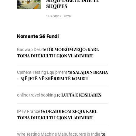
SHQIPES
14 KORRIK, 2026
Komente Së Fundi
DR.MOIKOM ZEQO: KARL
Badwap Desi
te
TOPIA DHE KULTI I GJON VLADIMIRIT
SALAJDIN BRAHA
Cement Testing Equipment
te
– NJЁ JETЁ NЁ SHЁRBIM TЁ KOMBIT
LUFTA E KOSHARES
online travel booking
te
DR.MOIKOM ZEQO: KARL
IPTV France
te
TOPIA DHE KULTI I GJON VLADIMIRIT
Wire Testing Machine Manufacturers in India
te