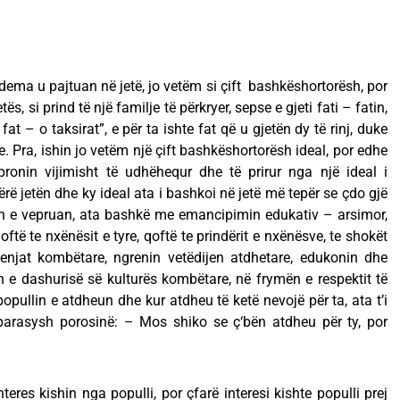
dema u pajtuan në jetë, jo vetëm si çift bashkëshortorësh, por
ës, si prind të një familje të përkryer, sepse e gjeti fati – fatin,
at – o taksirat”, e për ta ishte fat që u gjetën dy të rinj, duke
e. Pra, ishin jo vetëm një çift bashkëshortorësh ideal, por edhe
pronin vijimisht të udhëhequr dhe të prirur nga një ideal i
ërë jetën dhe ky ideal ata i bashkoi në jetë më tepër se çdo gjë
an e vepruan, ata bashkë me emancipimin edukativ – arsimor,
të te nxënësit e tyre, qoftë te prindërit e nxënësve, te shokët
djenjat kombëtare, ngrenin vetëdijen atdhetare, edukonin dhe
 e dashurisë së kulturës kombëtare, në frymën e respektit të
pullin e atdheun dhe kur atdheu të ketë nevojë për ta, ata t’i
n parasysh porosinë: – Mos shiko se ç‘bën atdheu për ty, por
eres kishin nga populli, por çfarë interesi kishte populli prej