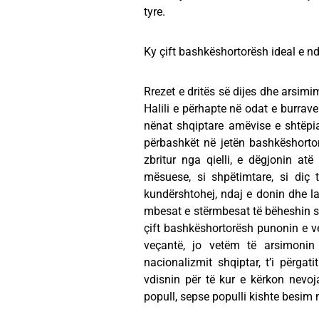
tyre.
Ky çift bashkëshortorësh ideal e ndë
Rrezet e dritës së dijes dhe arsimim
Halili e përhapte në odat e burrav
nënat shqiptare amëvise e shtëpia
përbashkët në jetën bashkëshortore
zbritur nga qielli, e dëgjonin at
mësuese, si shpëtimtare, si diç 
kundërshtohej, ndaj e donin dhe lak
mbesat e stërmbesat të bëheshin si
çift bashkëshortorësh punonin e 
veçantë, jo vetëm të arsimonin
nacionalizmit shqiptar, t’i përgat
vdisnin për të kur e kërkon nevoj
popull, sepse populli kishte besim n