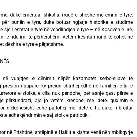
rojmë, duke emërtuar shkolla, rrugë e sheshe me emrin e tyre,
 për punën e tyre, duke botuar ngjarje historike e studime
 sjell eshtrat e tyre në vendlindjen e tyre – në Kosovën e lirë,
timi e nderimi të përhershëm. Vetëm kështu mund të çohet në
et dëshira e tyre e përjetshme.
INËS
 në vuajtjen e dënimit nëpër kazamatet serbo-sllave të
j presion i paparë, ky preion shtrihej edhe në familjen e tij, e
rrërore e stoike, e cila nuk pendohej për asnjë çast përse e
dje përkundrazi, ajo jo vetëm krenohej me idetë, guximin e
por njëkohësisht edhe pajtohej me idetë e tij, duke mbrojtur
oste edhe qëndrimin e saj stoik e patriotik.
ror në Prishtinë, shtëpinë e Halilit e kishte vënë nën mbikqyrje