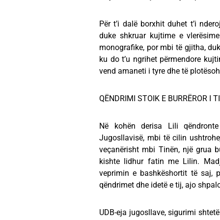
Për t’i dalë borxhit duhet t’i nde
duke shkruar kujtime e vlerësime
monografike, por mbi të gjitha, duke
ku do t’u ngrihet përmendore kuj
vend amaneti i tyre dhe të plotësoh
QËNDRIMI STOIK E BURRËROR I T
Në kohën derisa Lili qëndronte
Jugosllavisë, mbi të cilin ushtrohe
veçanërisht mbi Tinën, një grua bu
kishte lidhur fatin me Lilin. Ma
veprimin e bashkëshortit të saj, 
qëndrimet dhe idetë e tij, ajo shpal
UDB-eja jugosllave, sigurimi shtetë