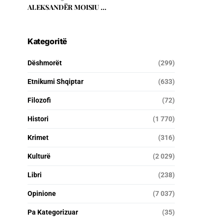
ALEKSANDËR MOISIU …
Kategoritë
Dëshmorët
(299)
Etnikumi Shqiptar
(633)
Filozofi
(72)
Histori
(1 770)
Krimet
(316)
Kulturë
(2 029)
Libri
(238)
Opinione
(7 037)
Pa Kategorizuar
(35)