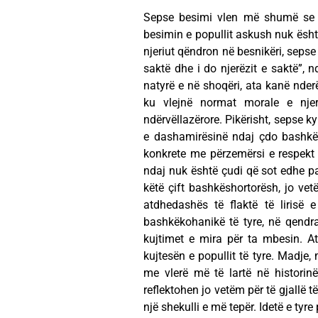
Sepse besimi vlen më shumë se j
besimin e popullit askush nuk është 
njeriut qëndron në besnikëri, sepse
saktë dhe i do njerëzit e saktë”, n
natyrë e në shoqëri, ata kanë nder
ku vlejnë normat morale e njer
ndërvëllazërore. Pikërisht, sepse k
e dashamirësinë ndaj çdo bashkëb
konkrete me përzemërsi e respekt v
ndaj nuk është çudi që sot edhe pa
këtë çift bashkëshortorësh, jo vet
atdhedashës të flaktë të lirisë
bashkëkohanikë të tyre, në qendr
kujtimet e mira për ta mbesin. A
kujtesën e popullit të tyre. Madje
me vlerë më të lartë në historin
reflektohen jo vetëm për të gjallë 
një shekulli e më tepër. Idetë e tyre