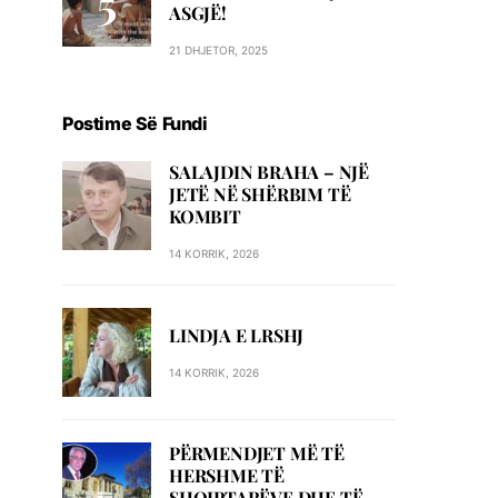
ASGJË!
21 DHJETOR, 2025
Postime Së Fundi
SALAJDIN BRAHA – NJЁ
JETЁ NЁ SHЁRBIM TЁ
KOMBIT
14 KORRIK, 2026
LINDJA E LRSHJ
14 KORRIK, 2026
PËRMENDJET MË TË
HERSHME TË
SHQIPTARËVE DHE TË