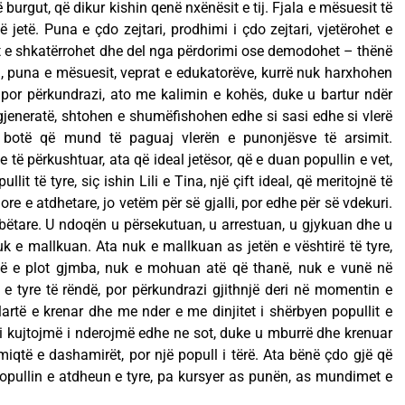
urgut, që dikur kishin qenë nxënësit e tij. Fjala e mësuesit të
ë jetë. Puna e çdo zejtari, prodhimi i çdo zejtari, vjetërohet e
 e shkatërrohet dhe del nga përdorimi ose demodohet – thënë
, puna e mësuesit, veprat e edukatorëve, kurrë nuk harxhohen
por përkundrazi, ato me kalimin e kohës, duke u bartur ndër
gjeneratë, shtohen e shumëfishohen edhe si sasi edhe si vlerë
botë që mund të paguaj vlerën e punonjësve të arsimit.
të përkushtuar, ata që ideal jetësor, që e duan popullin e vet,
llit të tyre, siç ishin Lili e Tina, një çift ideal, që meritojnë të
re e atdhetare, jo vetëm për së gjalli, por edhe për së vdekuri.
bëtare. U ndoqën u përsekutuan, u arrestuan, u gjykuan dhe u
uk e mallkuan. Ata nuk e mallkuan as jetën e vështirë të tyre,
ë e plot gjmba, nuk e mohuan atë që thanë, nuk e vunë në
e tyre të rëndë, por përkundrazi gjithnjë deri në momentin e
lëlartë e krenar dhe me nder e me dinjitet i shërbyen popullit e
m, i kujtojmë i nderojmë edhe ne sot, duke u mburrë dhe krenuar
 miqtë e dashamirët, por një popull i tërë. Ata bënë çdo gjë që
pullin e atdheun e tyre, pa kursyer as punën, as mundimet e