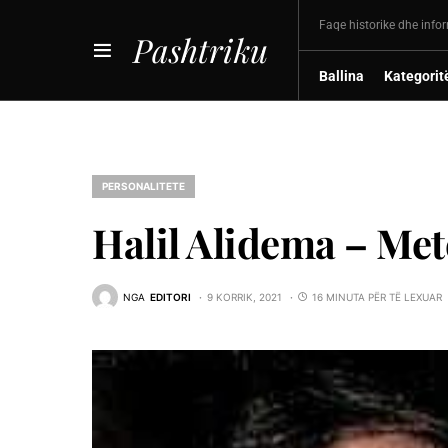
Faqe historike dhe info
Pashtriku
Ballina
Kategorit
PERSONALITETE
Halil Alidema – Mete
NGA
EDITORI
9 KORRIK, 2021
16 MINUTA PËR TË LEXUAR