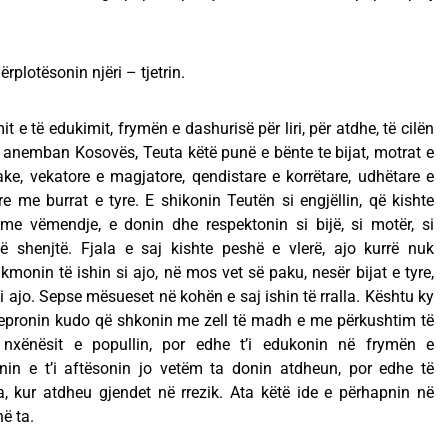
rplotësonin njëri – tjetrin.
it e të edukimit, frymën e dashurisë për liri, për atdhe, të cilën
e anemban Kosovës, Teuta këtë punë e bënte te bijat, motrat e
ke, vekatore e magjatore, qendistare e korrëtare, udhëtare e
 me burrat e tyre. E shikonin Teutën si engjëllin, që kishte
ë me vëmendje, e donin dhe respektonin si bijë, si motër, si
të shenjtë. Fjala e saj kishte peshë e vlerë, ajo kurrë nuk
monin të ishin si ajo, në mos vet së paku, nesër bijat e tyre,
 ajo. Sepse mësueset në kohën e saj ishin të rralla. Kështu ky
vepronin kudo që shkonin me zell të madh e me përkushtim të
 nxënësit e popullin, por edhe t’i edukonin në frymën e
itnin e t’i aftësonin jo vetëm ta donin atdheun, por edhe të
a, kur atdheu gjendet në rrezik. Ata këtë ide e përhapnin në
ë ta.