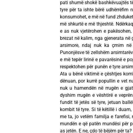
pati shumë shokë bashkëvuajtës të b
tyre për ta ishte bërë udhërrëfim n
konsumohet, e më në fund zhduket
më shkurtë e më thjeshtë. Ndërkaq
e as nuk vjetërohen e pakësohen, 
brezat në kalim, nga gjenerata në 
arsimore, ndaj nuk ka çmim në 
Punonjësve të zellshëm arsimtarëve 
e më tepër lirinë e pavarësinë e popu
respektohen për punën e tyre arsimo
Ata u bënë viktimë e çështjes kom
dënuan, por kurrë popullin e vet n
nuk u hamendën në rrugën e gjat
dyshim rrugën e vështirë e veprën 
fundit të jetës së tyre, jetuan bal
kombit të tyre. Si të këtillë i dua
me ta, jo vetëm familja e farefisi,
mundën e që patën mundësi për po
as jetën. E ne, çdo të bëjëm për ta?