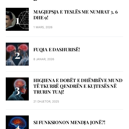
MAGJEPSJA E TESLËS ME NUMRAT 3, 6
DHE 9!
1 MARS, 2026
FUQIA E DASHURISË!
8 JANAR, 2026
HIGJIENA E DOBËT E DHËMBËVE MUND
TË TKURRË QENDRËN E KUJTESËS NË
TRURIN TUAJ!
21 DHJETOR, 2025
SI FUNKSIONON MENDJA JONË?!