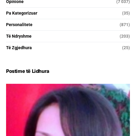
Opinione
(7 037)
Pa Kategorizuar
(35)
Personalitete
(871)
Të Ndryshme
(203)
Të Zgjedhura
(25)
Postime të Lidhura