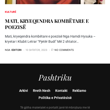
KULTURË
MATI, KRYEQENDRA KOMBËTARE E
POEZISË
Mati, kryeqendra kombëtare e poezisë Nga Hamdi Hysuka –
kryetar i Klubit Letrar “Pjetër Budi” Më 2 shtator…
NGA
EDITORI
10 SHTATOR, 2023
NO COMMENTS
Pashtriku
Arkivi
Rreth Nesh
Kontakt
Reklamo
Politika e Privatësisë
Të gjitha materialet e portalit janë të mbrojtura me të