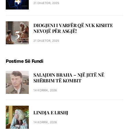
21 DHJETOR, 2025
DIOGJENI I VARFËR QË NUK KISHTE
NEVOJË PËR ASGJË!
21 DHJETOR, 2025
Postime Së Fundi
SALAJDIN BRAHA – NJЁ JETЁ NЁ
SHЁRBIM TЁ KOMBIT
14 KORRIK, 2026
LINDJA E LRSHJ
14 KORRIK, 2026