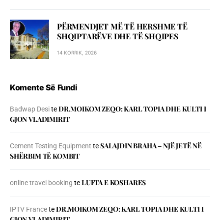
PËRMENDJET MË TË HERSHME TË
SHQIPTARËVE DHE TË SHQIPES
14 KORRIK, 2026
Komente Së Fundi
DR.MOIKOM ZEQO: KARL TOPIA DHE KULTI I
Badwap Desi
te
GJON VLADIMIRIT
SALAJDIN BRAHA – NJЁ JETЁ NЁ
Cement Testing Equipment
te
SHЁRBIM TЁ KOMBIT
LUFTA E KOSHARES
online travel booking
te
DR.MOIKOM ZEQO: KARL TOPIA DHE KULTI I
IPTV France
te
GJON VLADIMIRIT