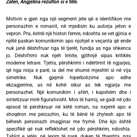
Zaten, Angjelina rezulton si e tillë.
Motivin e gjen nga një segment jete që e identifikon me
personazhin e romanit, në mjedisin ku autorja jeton e
vepron. Pra, është një histori femre, ndoshta se vet gjinia e
njëtë paskan komunikimin apo njohjet e veçanta që ende
nuk janë dëshifruar nga të tjerët, fundja as nga shkenca
jo. Dëshifrimi nuk njeh limite, gjithnjë sipas kritikës
moderne letrare. Tjetra, përshkrimi i ndërtimit të ngjarjes,
që nga nisja e parë, ia del me shumë mjeshtri si në vija
simetrike. Nuk gjejmë hiperbolizime apo edhe
ekzagjerime, as në kohë sikur as tek ngjarja me
personazhet. Një komunikim i afërt, i kapshëm dhe i
sintetizuar mirë figurativisht. Mos të harroj, se gadi në çdo
episod të përshkruar në këtë roman, na nxjerrë apo e
shoqëron me peizazhin, ku të bënë të zhytesh apo të
bëhesh personazh imagjinar me frymë. Dhe kjo është
specifikë që nuk reflektohet në çdo përshkrim, ndoshta.
Tablot e jetës, në lexim të parë, duken të thjeshta, nga