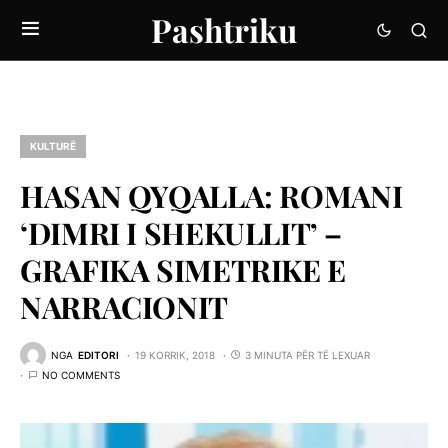
Pashtriku
KULTURË
HASAN QYQALLA: ROMANI
‘DIMRI I SHEKULLIT’ –
GRAFIKA SIMETRIKE E
NARRACIONIT
NGA
EDITORI
19 KORRIK, 2018
3 MINUTA PËR TË LEXUAR
NO COMMENTS