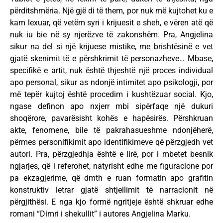
përditshmëria. Një gjë di të them, por nuk më kujtohet ku e
kam lexuar, që vetëm syri i krijuesit e sheh, e vëren atë që
nuk iu bie në sy njerëzve të zakonshëm. Pra, Angjelina
sikur na del si një krijuese mistike, me brishtësinë e vet
gjatë skenimit të e përshkrimit të personazheve… Mbase,
specifikë e artit, nuk është thjeshtë një proces individual
apo personal, sikur as ndonjë intimitet apo psikologji, por
më tepër kujtoj është procedim i kushtëzuar social. Kjo,
ngase definon apo nxjerr mbi sipërfaqe një dukuri
shoqërore, pavarësisht kohës e hapësirës. Përshkruan
akte, fenomene, bile të pakrahasueshme ndonjëherë,
përmes personifikimit apo identifikimeve që përzgjedh vet
autori. Pra, përzgjedhja është e lirë, por i mbetet besnik
ngjarjes, që i referohet, natyrisht edhe me figuracione por
pa ekzagjerime, që dmth e ruan formatin apo grafitin
konstruktiv letrar gjatë shtjellimit të narracionit në
përgjithësi. E nga kjo formë ngritjeje është shkruar edhe
romani “Dimri i shekullit” i autores Angjelina Marku.