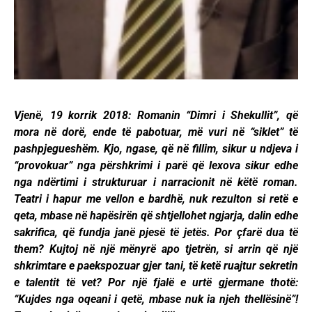
Vjenë, 19 korrik 2018: Romanin “Dimri i Shekullit”, që
mora në dorë, ende të pabotuar, më vuri në “siklet” të
pashpjegueshëm. Kjo, ngase, që në fillim, sikur u ndjeva i
“provokuar” nga përshkrimi i parë që lexova sikur edhe
nga ndërtimi i strukturuar i narracionit në këtë roman.
Teatri i hapur me vellon e bardhë, nuk rezulton si retë e
qeta, mbase në hapësirën që shtjellohet ngjarja, dalin edhe
sakrifica, që fundja janë pjesë të jetës. Por çfarë dua të
them? Kujtoj në një mënyrë apo tjetrën, si arrin që një
shkrimtare e paekspozuar gjer tani, të ketë ruajtur sekretin
e talentit të vet? Por një fjalë e urtë gjermane thotë:
“Kujdes nga oqeani i qetë, mbase nuk ia njeh thellësinë”!