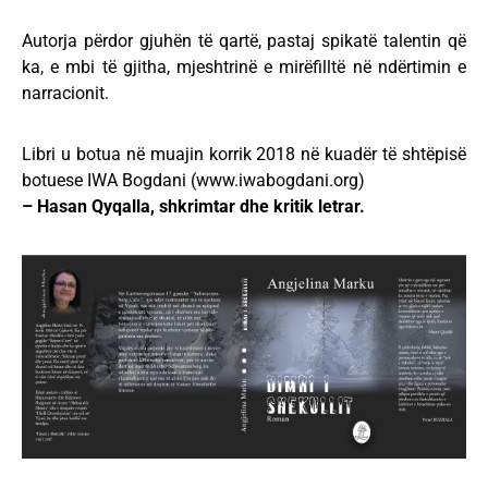
Autorja përdor gjuhën të qartë, pastaj spikatë talentin që
ka, e mbi të gjitha, mjeshtrinë e mirëfilltë në ndërtimin e
narracionit.
Libri u botua në muajin korrik 2018 në kuadër të shtëpisë
botuese IWA Bogdani (www.iwabogdani.org)
– Hasan Qyqalla, shkrimtar dhe kritik letrar.