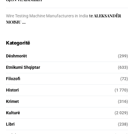
ALEKSANDËR
Wire Testing Machine Manufacturers in India
te
MOISIU …
Kategoritë
Dëshmorët
(299)
Etnikumi Shqiptar
(633)
Filozofi
(72)
Histori
(1 770)
Krimet
(316)
Kulturë
(2 029)
Libri
(238)