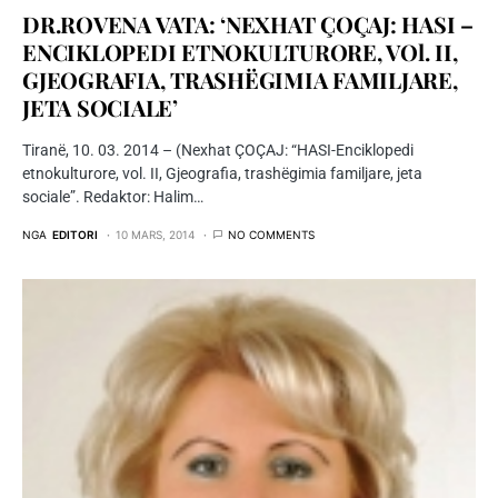
DR.ROVENA VATA: ‘NEXHAT ÇOÇAJ: HASI –
ENCIKLOPEDI ETNOKULTURORE, VOl. II,
GJEOGRAFIA, TRASHËGIMIA FAMILJARE,
JETA SOCIALE’
Tiranë, 10. 03. 2014 – (Nexhat ÇOÇAJ: “HASI-Enciklopedi
etnokulturore, vol. II, Gjeografia, trashëgimia familjare, jeta
sociale”. Redaktor: Halim…
NGA
EDITORI
10 MARS, 2014
NO COMMENTS