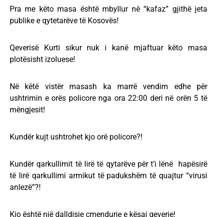
Pra me këto masa është mbyllur në “kafaz” gjithë jeta
publike e qytetarëve të Kosovës!
Qeverisë Kurti sikur nuk i kanë mjaftuar këto masa
plotësisht izoluese!
Në këtë vistër masash ka marrë vendim edhe për
ushtrimin e orës policore nga ora 22:00 deri në orën 5 të
mëngjesit!
Kundër kujt ushtrohet kjo orë policore?!
Kundër qarkullimit të lirë të qytarëve për t’i lënë hapësirë
të lirë qarkullimi armikut të padukshëm të quajtur “virusi
anlezë”?!
Kjo është një dalldisje çmendurie e kësaj qeverie!