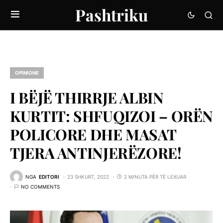
Pashtriku
OPINIONE
I BËJË THIRRJE ALBIN
KURTIT: SHFUQIZOI – ORËN
POLICORE DHE MASAT
TJERA ANTINJERËZORE!
NGA
EDITORI
23 SHKURT, 2022
2 MINUTA PËR TË LEXUAR
NO COMMENTS