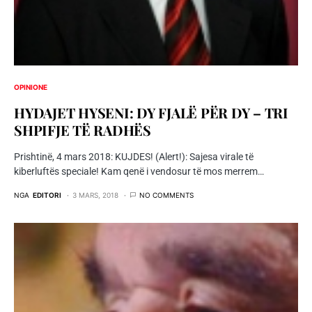
OPINIONE
HYDAJET HYSENI: DY FJALË PËR DY – TRI
SHPIFJE TË RADHËS
Prishtinë, 4 mars 2018: KUJDES! (Alert!): Sajesa virale të
kiberluftës speciale! Kam qenë i vendosur të mos merrem…
NGA
EDITORI
3 MARS, 2018
NO COMMENTS