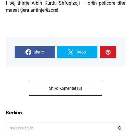
I bëj thirrje Albin Kurtit: Shfuqizoji – orën policore dhe
masat tjera antinjerëzore!
Share
Tweet
Shiko Komentet (0)
Kërkim