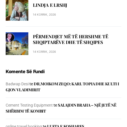
LINDJA E LRSHJ
14 KORRIK, 2026
PËRMENDJET MË TË HERSHME TË
SHQIPTARËVE DHE TË SHQIPES
14 KORRIK, 2026
Komente Së Fundi
DR.MOIKOM ZEQO: KARL TOPIA DHE KULTI I
Badwap Desi
te
GJON VLADIMIRIT
SALAJDIN BRAHA – NJЁ JETЁ NЁ
Cement Testing Equipment
te
SHЁRBIM TЁ KOMBIT
LUFTA E KOSHARES
online travel booking
te