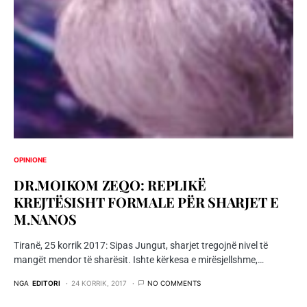
OPINIONE
DR.MOIKOM ZEQO: REPLIKË
KREJTËSISHT FORMALE PËR SHARJET E
M.NANOS
Tiranë, 25 korrik 2017: Sipas Jungut, sharjet tregojnë nivel të
mangët mendor të sharësit. Ishte kërkesa e mirësjellshme,…
NGA
EDITORI
24 KORRIK, 2017
NO COMMENTS