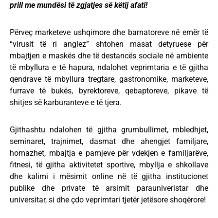
prill me mundësi të zgjatjes së këtij afati!
Përveç marketeve ushqimore dhe barnatoreve në emër të
“virusit të ri anglez” shtohen masat detyruese për
mbajtjen e maskës dhe të destancës sociale në ambiente
të mbyllura e të hapura, ndalohet veprimtaria e të gjitha
qendrave të mbyllura tregtare, gastronomike, marketeve,
furrave të bukës, byrektoreve, qebaptoreve, pikave të
shitjes së karburanteve e të tjera.
Gjithashtu ndalohen të gjitha grumbullimet, mbledhjet,
seminaret, trajnimet, dasmat dhe ahengjet familjare,
homazhet, mbajtja e pamjeve për vdekjen e familjarëve,
fitnesi, të gjitha aktivitetet sportive, mbyllja e shkollave
dhe kalimi i mësimit online në të gjitha institucionet
publike dhe private të arsimit parauniveristar dhe
universitar, si dhe çdo veprimtari tjetër jetësore shoqërore!