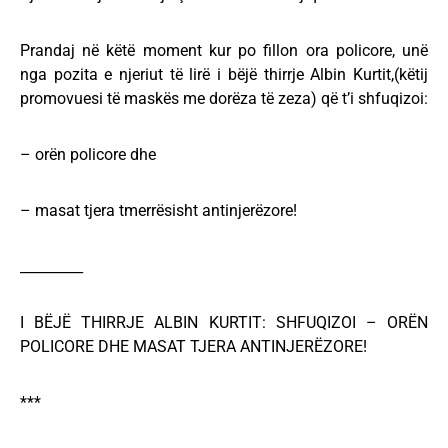
Prandaj në këtë moment kur po fillon ora policore, unë
nga pozita e njeriut të lirë i bëjë thirrje Albin Kurtit,(këtij
promovuesi të maskës me dorëza të zeza) që t’i shfuqizoi:
– orën policore dhe
– masat tjera tmerrësisht antinjerëzore!
_________
I BËJË THIRRJE ALBIN KURTIT: SHFUQIZOI – ORËN
POLICORE DHE MASAT TJERA ANTINJERËZORE!
***