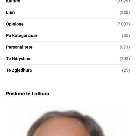
Kulturë
(2 029)
Libri
(238)
Opinione
(7 037)
Pa Kategorizuar
(35)
Personalitete
(871)
Të Ndryshme
(203)
Të Zgjedhura
(25)
Postime të Lidhura