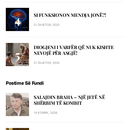
SI FUNKSIONON MENDJA JONË?!
21 DHJETOR, 2025
DIOGJENI I VARFËR QË NUK KISHTE
NEVOJË PËR ASGJË!
21 DHJETOR, 2025
Postime Së Fundi
SALAJDIN BRAHA – NJЁ JETЁ NЁ
SHЁRBIM TЁ KOMBIT
14 KORRIK, 2026