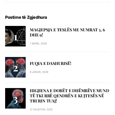
Postime të Zgjedhura
MAGJEPSJA E TESLËS ME NUMRAT 3, 6
DHE 9!
1 MARS, 2026
FUQIA E DASHURISË!
8 JANAR, 2026
HIGJIENA E DOBËT E DHËMBËVE MUND
TË TKURRË QENDRËN E KUJTESËS NË
TRURIN TUAJ!
21 DHJETOR, 2025