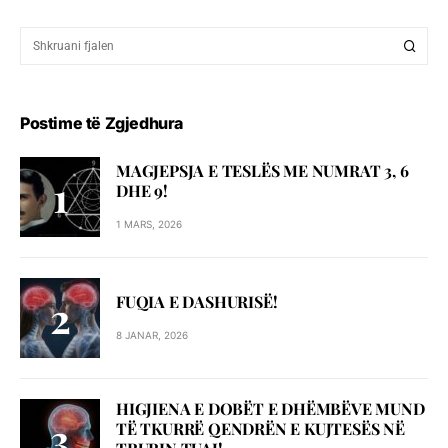
Postime të Zgjedhura
MAGJEPSJA E TESLËS ME NUMRAT 3, 6
DHE 9!
1 MARS, 2026
FUQIA E DASHURISË!
8 JANAR, 2026
HIGJIENA E DOBËT E DHËMBËVE MUND
TË TKURRË QENDRËN E KUJTESËS NË