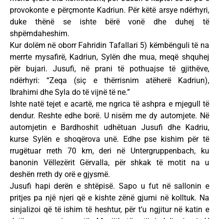
provokonte e përçmonte Kadriun. Për këtë arsye ndërhyri,
duke thënë se ishte bërë vonë dhe duhej të
shpërndaheshim.
Kur dolëm në oborr Fahridin Tafallari 5) këmbënguli të na
merrte mysafirë, Kadriun, Sylën dhe mua, meqë shquhej
për bujari. Jusufi, në prani të pothuajse të gjithëve,
ndërhyri: “Zeqa (siç e thërrisnim atëherë Kadriun),
Ibrahimi dhe Syla do të vijnë të ne.”
Ishte natë tejet e acartë, me ngrica të ashpra e mjegull të
dendur. Reshte edhe borë. U nisëm me dy automjete. Në
automjetin e Bardhoshit udhëtuan Jusufi dhe Kadriu,
kurse Sylën e shoqërova unë. Edhe pse kishim për të
rrugëtuar rreth 70 km, deri në Untergruppenbach, ku
banonin Vëllezërit Gërvalla, për shkak të motit na u
deshën rreth dy orë e gjysmë.
Jusufi hapi derën e shtëpisë. Sapo u fut në sallonin e
pritjes pa një njeri që e kishte zënë gjumi në kolltuk. Na
sinjalizoi që të ishim të heshtur, për t’u ngjitur në katin e