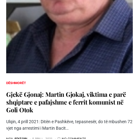
DËSHMORËT
Gjekë Gjonaj: Martin Gjokaj, viktima e parë
shqiptare e pafajshme e ferrit komunist në
Goli Otok
Ulqin, 4 prill 2021: Ditën e Pashkëve, tepasnesër, do të mbushen 72
vjet nga arrestimi i Martin Bacit…
NGA
EDITORI
5 PRILL, 2021
NO COMMENTS