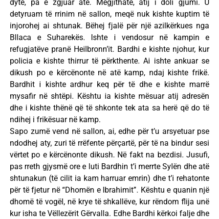
dytë, pa e zgjuar atë. Megjithatë, atij i doli gjumi. U
detyruam të rrinim në sallon, meqë nuk kishte kuptim të
injorohej ai shtunak. Bëhej fjalë për një azilkërkues nga
Bllaca e Suharekës. Ishte i vendosur në kampin e
refugjatëve pranë Heilbronn’it. Bardhi e kishte njohur, kur
policia e kishte thirrur të përkthente. Ai ishte ankuar se
dikush po e kërcënonte në atë kamp, ndaj kishte frikë.
Bardhit i kishte ardhur keq për të dhe e kishte marrë
mysafir në shtëpi. Kështu ia kishte mësuar atij adresën
dhe i kishte thënë që të shkonte tek ata sa herë që do të
ndihej i frikësuar në kamp.
Sapo zumë vend në sallon, ai, edhe për t’u arsyetuar pse
ndodhej aty, zuri të rrëfente përçartë, për të na bindur sesi
vërtet po e kërcënonte dikush. Në fakt na bezdisi. Jusufi,
pas rreth gjysmë ore e luti Bardhin t’i merrte Sylën dhe atë
shtunakun (të cilit ia kam harruar emrin) dhe t’i rehatonte
për të fjetur në “Dhomën e Ibrahimit”. Kështu e quanin një
dhomë të vogël, në krye të shkallëve, kur rëndom flija unë
kur isha te Vëllezërit Gërvalla. Edhe Bardhi kërkoi falje dhe