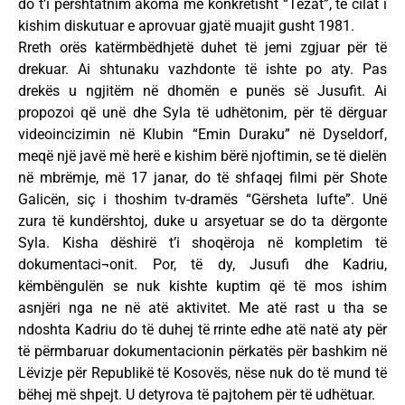
do t’i përshtatnim akoma më konkretisht “Tezat”, të cilat i
kishim diskutuar e aprovuar gjatë muajit gusht 1981.
Rreth orës katërmbëdhjetë duhet të jemi zgjuar për të
drekuar. Ai shtunaku vazhdonte të ishte po aty. Pas
drekës u ngjitëm në dhomën e punës së Jusufit. Ai
propozoi që unë dhe Syla të udhëtonim, për të dërguar
videoincizimin në Klubin “Emin Duraku” në Dyseldorf,
meqë një javë më herë e kishim bërë njoftimin, se të dielën
në mbrëmje, më 17 janar, do të shfaqej filmi për Shote
Galicën, siç i thoshim tv-dramës “Gërsheta lufte”. Unë
zura të kundërshtoj, duke u arsyetuar se do ta dërgonte
Syla. Kisha dëshirë t’i shoqëroja në kompletim të
dokumentaci¬onit. Por, të dy, Jusufi dhe Kadriu,
këmbëngulën se nuk kishte kuptim që të mos ishim
asnjëri nga ne në atë aktivitet. Me atë rast u tha se
ndoshta Kadriu do të duhej të rrinte edhe atë natë aty për
të përmbaruar dokumentacionin përkatës për bashkim në
Lëvizje për Republikë të Kosovës, nëse nuk do të mund të
bëhej më shpejt. U detyrova të pajtohem për të udhëtuar.