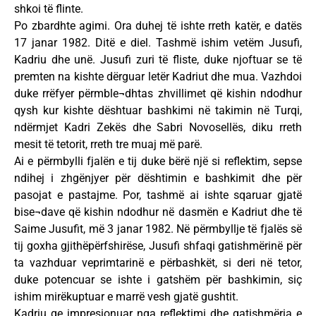
shkoi të flinte.
Po zbardhte agimi. Ora duhej të ishte rreth katër, e datës
17 janar 1982. Ditë e diel. Tashmë ishim vetëm Jusufi,
Kadriu dhe unë. Jusufi zuri të fliste, duke njoftuar se të
premten na kishte dërguar letër Kadriut dhe mua. Vazhdoi
duke rrëfyer përmble¬dhtas zhvillimet që kishin ndodhur
qysh kur kishte dështuar bashkimi në takimin në Turqi,
ndërmjet Kadri Zekës dhe Sabri Novosellës, diku rreth
mesit të tetorit, rreth tre muaj më parë.
Ai e përmbylli fjalën e tij duke bërë një si reflektim, sepse
ndihej i zhgënjyer për dështimin e bashkimit dhe për
pasojat e pastajme. Por, tashmë ai ishte sqaruar gjatë
bise¬dave që kishin ndodhur në dasmën e Kadriut dhe të
Saime Jusufit, më 3 janar 1982. Në përmbyllje të fjalës së
tij goxha gjithëpërfshirëse, Jusufi shfaqi gatishmërinë për
ta vazhduar veprimtarinë e përbashkët, si deri në tetor,
duke potencuar se ishte i gatshëm për bashkimin, siç
ishim mirëkuptuar e marrë vesh gjatë gushtit.
Kadriu qe impresionuar nga reflektimi dhe gatishmëria e