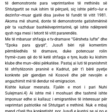
të demonstronte para veprimtarëve të rrethinës së
Shtutgartit se nuk ishim të përçarë, siç ishte përfo¬lur e
dezinfor¬muar gjatë disa javëve të fundit të vitit 1981.
Akoma më shumë, donte të demonstronte gatishmërinë
për ta vazhduar bashkëveprimtarinë, që ishte ndërprerë
qysh nga mesi i tetorit të vitit pararendës.
Me të mbaruar shfaqja e tv-dramave “Gërsheta lufte” dhe
“Epoka para gjyqit”, Jusufi bëri një komentim
përmbledhës të dramave, duke potencuar rolin
frymë¬zues që do të ketë shfaqja e tyre, kudo ku kishim
klube dhe mun¬dësi përkatëse. Pastaj ai luti të pranishmit
të shfrytëzonin praninë e Kadriut, për t’i bërë pyetje
konkrete për gjendjen në Kosovë dhe për nevojën e
angazhimit më të dendur në emigracion.
Kishte kaluar mesnata. Fjalën e mori i pari Nuhi
Sulejmani.4) Ai ishte më i moshuari dhe tashmë ishte
imponuar edhe si kallauz i emigrantëve të interesuar për
veprimtari patriotike në Shtutgart e rrethinë. Nuk e mbaj
mend çfarë tha konkretisht, por Jusufi e kuptoi se ai po e