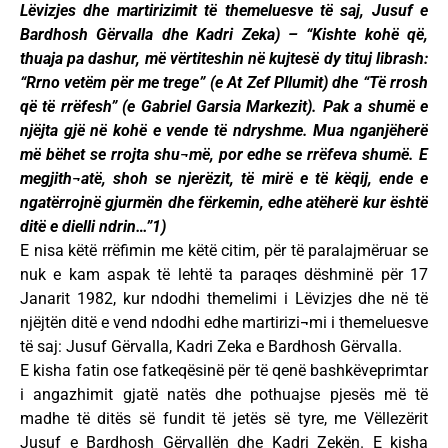
Lëvizjes dhe martirizimit të themeluesve të saj, Jusuf e
Bardhosh Gërvalla dhe Kadri Zeka) – “Kishte kohë që,
thuaja pa dashur, më vërtiteshin në kujtesë dy tituj librash:
“Rrno vetëm për me trege” (e At Zef Pllumit) dhe “Të rrosh
që të rrëfesh” (e Gabriel Garsia Markezit). Pak a shumë e
njëjta gjë në kohë e vende të ndryshme. Mua nganjëherë
më bëhet se rrojta shu¬më, por edhe se rrëfeva shumë. E
megjith¬atë, shoh se njerëzit, të mirë e të këqij, ende e
ngatërrojnë gjurmën dhe fërkemin, edhe atëherë kur është
ditë e dielli ndrin…”1)
E nisa këtë rrëfimin me këtë citim, për të paralajmëruar se
nuk e kam aspak të lehtë ta paraqes dëshminë për 17
Janarit 1982, kur ndodhi themelimi i Lëvizjes dhe në të
njëjtën ditë e vend ndodhi edhe martirizi¬mi i themeluesve
të saj: Jusuf Gërvalla, Kadri Zeka e Bardhosh Gërvalla.
E kisha fatin ose fatkeqësinë për të qenë bashkëveprimtar
i angazhimit gjatë natës dhe pothuajse pjesës më të
madhe të ditës së fundit të jetës së tyre, me Vëllezërit
Jusuf e Bardhosh Gërvallën dhe Kadri Zekën. E kisha