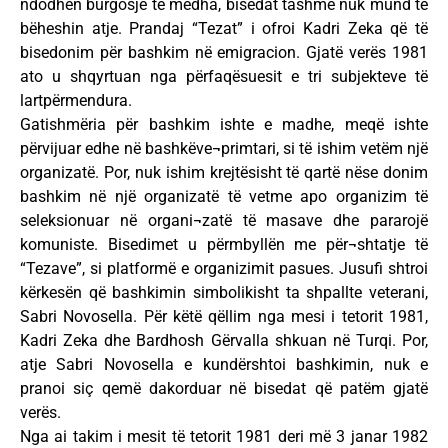
ndodhen burgosje të mëdha, bisedat tashmë nuk mund të
bëheshin atje. Prandaj “Tezat” i ofroi Kadri Zeka që të
bisedonim për bashkim në emigracion. Gjatë verës 1981
ato u shqyrtuan nga përfaqësuesit e tri subjekteve të
lartpërmendura.
Gatishmëria për bashkim ishte e madhe, meqë ishte
përvijuar edhe në bashkëve¬primtari, si të ishim vetëm një
organizatë. Por, nuk ishim krejtësisht të qartë nëse donim
bashkim në një organizatë të vetme apo organizim të
seleksionuar në organi¬zatë të masave dhe pararojë
komuniste. Bisedimet u përmbyllën me për¬shtatje të
“Tezave”, si platformë e organizimit pasues. Jusufi shtroi
kërkesën që bashkimin simbolikisht ta shpallte veterani,
Sabri Novosella. Për këtë qëllim nga mesi i tetorit 1981,
Kadri Zeka dhe Bardhosh Gërvalla shkuan në Turqi. Por,
atje Sabri Novosella e kundërshtoi bashkimin, nuk e
pranoi siç qemë dakorduar në bisedat që patëm gjatë
verës.
Nga ai takim i mesit të tetorit 1981 deri më 3 janar 1982