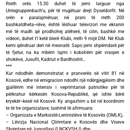
Rreth orës 15.30 duhet të jemi larguar nga
Untegruppenbach’u, për të rrugëtuar drejt Dyseldorfit. Në
orën e paralajmëruar, në prani të rreth 200
bashkatdheta¬rëve, është lëshuar televizori me ekranin
më të madh që prodhohej atëherë, të cilin, bashkë me
videon, duhet t’i ketë blerë Klubi, rreth 9 mijë DM. Në Klub
kemi qëndruar deri në mesnatë. Sapo jemi shpërndarë për
të fjetur, na ka mbërri lajmi i kobshëm për vrasjen e
shokëve, Jusufit, Kadriut e Bardhoshit…
***
Kur ndodhën demonstratat e pranverës së vitit 81 në
Kosovë, edhe në emigracion ndodhi një ndërgjegjësim dhe
gjallërim më intensiv i veprimtarisë patriotike për të
përkrahur kërkesën Kosova-Republikë, që ishte bërë
kryekër¬kesë në Kosovë. Ky angazhim u bë në koordinim
te të tre organizatave, tashmë të afirmuara:
– Organizata e Marksistë-Leninistëve të Kosovës (OMLK),
– Lëvizja Nacional Çlirimtare e Kosovës dhe Viseve
Shqiptare në Jugosllavi (LNÇKVSHJ) dhe