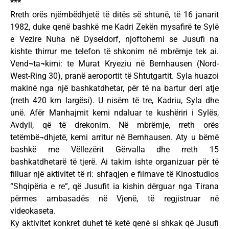
***
Rreth orës njëmbëdhjetë të ditës së shtunë, të 16 janarit
1982, duke qenë bashkë me Kadri Zekën mysafirë te Sylë
e Vezire Nuha në Dyseldorf, njoftohemi se Jusufi na
kishte thirrur me telefon të shkonim në mbrëmje tek ai.
Vend¬ta¬kimi: te Murat Kryeziu në Bernhausen (Nord-
West-Ring 30), pranë aeroportit të Shtutgartit. Syla huazoi
makinë nga një bashkatdhetar, për të na bartur deri atje
(rreth 420 km largësi). U nisëm të tre, Kadriu, Syla dhe
unë. Afër Manhajmit kemi ndaluar te kushëriri i Sylës,
Avdyli, që të drekonim. Në mbrëmje, rreth orës
tetëmbë¬dhjetë, kemi arritur në Bernhausen. Aty u bëmë
bashkë me Vëllezërit Gërvalla dhe rreth 15
bashkatdhetarë të tjerë. Ai takim ishte organizuar për të
filluar një aktivitet të ri: shfaqjen e filmave të Kinostudios
“Shqipëria e re”, që Jusufit ia kishin dërguar nga Tirana
përmes ambasadës në Vjenë, të regjistruar në
videokaseta.
Ky aktivitet konkret duhet të ketë qenë si shkak që Jusufi