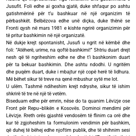
Jusufit. Foli edhe ai goxha gjatë, duke shfaqur po ashtu
gatishmërinë për t’u bashkuar në një organizim të
përbashkët. Belbëzova edhe unë diçka, duke thënë se
Fronti qysh në mars 1981 e kishte ngrirë organizimin për
të pritur bashkimin në një organizatë.
Në dukje krejt spontanisht, Jusufi u ngrit në këmbë dhe
foli: “Atëherë, urime, na qoftë bashkimi!” Shtriu duart drejt
nesh që të ngriheshim edhe ne dhe t’i bashkonim duart
për ta bekuar bashkimin. Dhe ashtu ndodhi. U ngritëm
dhe puqëm duart, duke i mbajtur një copë herë të lidhura.
Më bëhet sikur të treve na qenë mbushur sytë me lot.
U ulëm. Tashmë ndiheshim krejt ndryshe, sikur të ishim
shkrirë të tre në një të vetëm.
Biseduam edhe për emrin, nëse do ta quanim Lëvizje ose
Front për Repu¬blikën e Kosovës. Dominoi mendimi për
Lëvizje. Rreth orës gjashtë vendosëm të flinim ca orë dhe
kur të zgjoheshim ta formulonim vendimin për bashkim,
që duhej të bëhej edhe njoftim publik, dhe të shihnim sesi