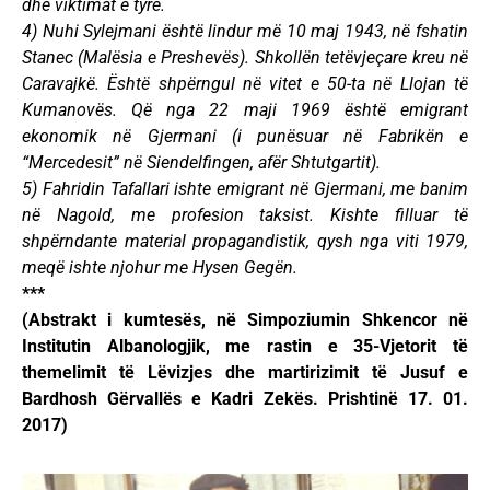
dhe viktimat e tyre.
4) Nuhi Sylejmani është lindur më 10 maj 1943, në fshatin
Stanec (Malësia e Preshevës). Shkollën tetëvjeçare kreu në
Caravajkë. Është shpërngul në vitet e 50-ta në Llojan të
Kumanovës. Që nga 22 maji 1969 është emigrant
ekonomik në Gjermani (i punësuar në Fabrikën e
“Mercedesit” në Siendelfingen, afër Shtutgartit).
5) Fahridin Tafallari ishte emigrant në Gjermani, me banim
në Nagold, me profesion taksist. Kishte filluar të
shpërndante material propagandistik, qysh nga viti 1979,
meqë ishte njohur me Hysen Gegën.
***
(Abstrakt i kumtesës, në Simpoziumin Shkencor në
Institutin Albanologjik, me rastin e 35-Vjetorit të
themelimit të Lëvizjes dhe martirizimit të Jusuf e
Bardhosh Gërvallës e Kadri Zekës. Prishtinë 17. 01.
2017)