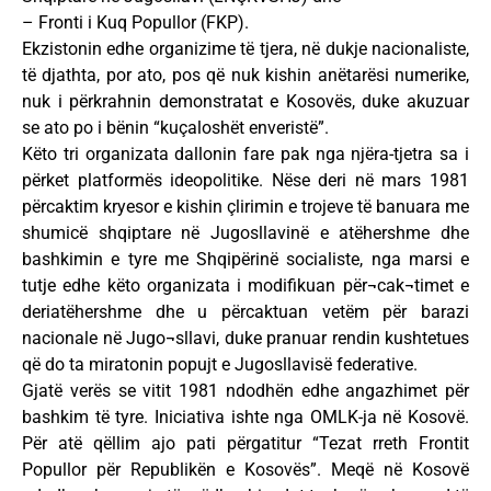
– Fronti i Kuq Popullor (FKP).
Ekzistonin edhe organizime të tjera, në dukje nacionaliste,
të djathta, por ato, pos që nuk kishin anëtarësi numerike,
nuk i përkrahnin demonstratat e Kosovës, duke akuzuar
se ato po i bënin “kuçaloshët enveristë”.
Këto tri organizata dallonin fare pak nga njëra-tjetra sa i
përket platformës ideopolitike. Nëse deri në mars 1981
përcaktim kryesor e kishin çlirimin e trojeve të banuara me
shumicë shqiptare në Jugosllavinë e atëhershme dhe
bashkimin e tyre me Shqipërinë socialiste, nga marsi e
tutje edhe këto organizata i modifikuan për¬cak¬timet e
deriatëhershme dhe u përcaktuan vetëm për barazi
nacionale në Jugo¬sllavi, duke pranuar rendin kushtetues
që do ta miratonin popujt e Jugosllavisë federative.
Gjatë verës se vitit 1981 ndodhën edhe angazhimet për
bashkim të tyre. Iniciativa ishte nga OMLK-ja në Kosovë.
Për atë qëllim ajo pati përgatitur “Tezat rreth Frontit
Popullor për Republikën e Kosovës”. Meqë në Kosovë