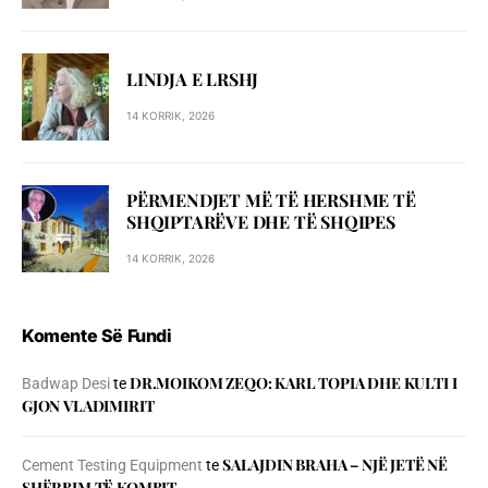
LINDJA E LRSHJ
14 KORRIK, 2026
PËRMENDJET MË TË HERSHME TË
SHQIPTARËVE DHE TË SHQIPES
14 KORRIK, 2026
Komente Së Fundi
DR.MOIKOM ZEQO: KARL TOPIA DHE KULTI I
Badwap Desi
te
GJON VLADIMIRIT
SALAJDIN BRAHA – NJЁ JETЁ NЁ
Cement Testing Equipment
te
SHЁRBIM TЁ KOMBIT