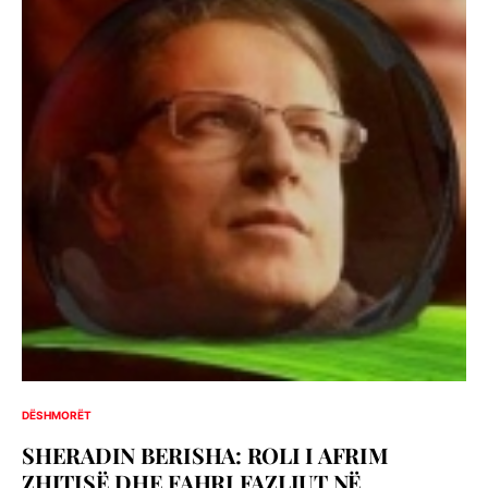
DËSHMORËT
SHERADIN BERISHA: ROLI I AFRIM
ZHITISË DHE FAHRI FAZLIUT NË