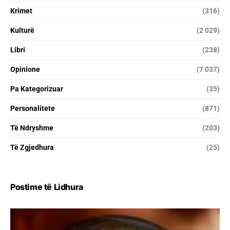
Krimet
(316)
Kulturë
(2 029)
Libri
(238)
Opinione
(7 037)
Pa Kategorizuar
(35)
Personalitete
(871)
Të Ndryshme
(203)
Të Zgjedhura
(25)
Postime të Lidhura