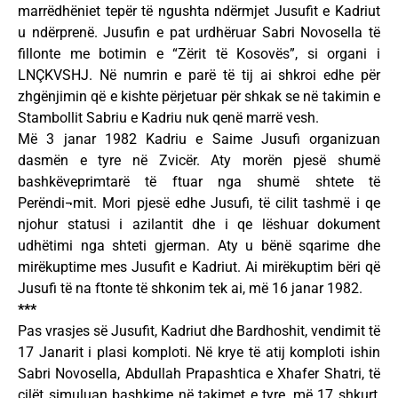
marrëdhëniet tepër të ngushta ndërmjet Jusufit e Kadriut
u ndërprenë. Jusufin e pat urdhëruar Sabri Novosella të
fillonte me botimin e “Zërit të Kosovës”, si organi i
LNÇKVSHJ. Në numrin e parë të tij ai shkroi edhe për
zhgënjimin që e kishte përjetuar për shkak se në takimin e
Stambollit Sabriu e Kadriu nuk qenë marrë vesh.
Më 3 janar 1982 Kadriu e Saime Jusufi organizuan
dasmën e tyre në Zvicër. Aty morën pjesë shumë
bashkëveprimtarë të ftuar nga shumë shtete të
Perëndi¬mit. Mori pjesë edhe Jusufi, të cilit tashmë i qe
njohur statusi i azilantit dhe i qe lëshuar dokument
udhëtimi nga shteti gjerman. Aty u bënë sqarime dhe
mirëkuptime mes Jusufit e Kadriut. Ai mirëkuptim bëri që
Jusufi të na ftonte të shkonim tek ai, më 16 janar 1982.
***
Pas vrasjes së Jusufit, Kadriut dhe Bardhoshit, vendimit të
17 Janarit i plasi komploti. Në krye të atij komploti ishin
Sabri Novosella, Abdullah Prapashtica e Xhafer Shatri, të
cilët simuluan bashkime në takimet e tyre, më 17 shkurt,