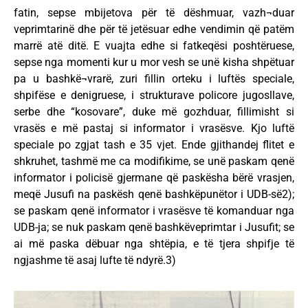
fatin, sepse mbijetova për të dëshmuar, vazh¬duar
veprimtarinë dhe për të jetësuar edhe vendimin që patëm
marrë atë ditë. E vuajta edhe si fatkeqësi poshtëruese,
sepse nga momenti kur u mor vesh se unë kisha shpëtuar
pa u bashkë¬vrarë, zuri fillin orteku i luftës speciale,
shpifëse e denigruese, i strukturave policore jugosllave,
serbe dhe “kosovare”, duke më gozhduar, fillimisht si
vrasës e më pastaj si informator i vrasësve. Kjo luftë
speciale po zgjat tash e 35 vjet. Ende gjithandej flitet e
shkruhet, tashmë me ca modifikime, se unë paskam qenë
informator i policisë gjermane që paskësha bërë vrasjen,
meqë Jusufi na paskësh qenë bashkëpunëtor i UDB-së2);
se paskam qenë informator i vrasësve të komanduar nga
UDB-ja; se nuk paskam qenë bashkëveprimtar i Jusufit; se
ai më paska dëbuar nga shtëpia, e të tjera shpifje të
ngjashme të asaj lufte të ndyrë.3)