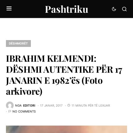
Pashtriku
DËSHMORËT
IBRAHIM KELMENDI:
DËSHMI AUTENTIKE PËR 17
JANARIN E 1982’ës (Foto
arkivore)
NGA
EDITORI
17 JANAR, 2017
11 MINUTA PËR TË LEXUAR
NO COMMENTS