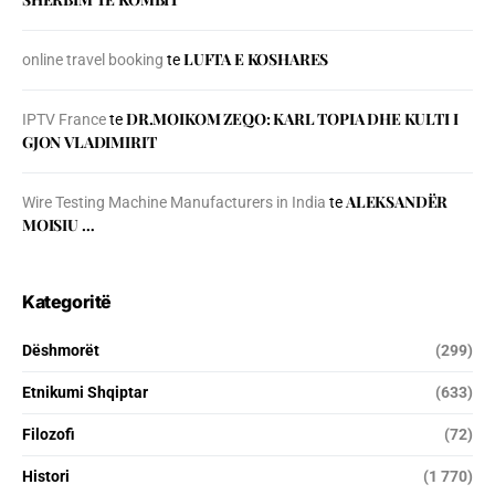
LUFTA E KOSHARES
online travel booking
te
DR.MOIKOM ZEQO: KARL TOPIA DHE KULTI I
IPTV France
te
GJON VLADIMIRIT
ALEKSANDËR
Wire Testing Machine Manufacturers in India
te
MOISIU …
Kategoritë
Dëshmorët
(299)
Etnikumi Shqiptar
(633)
Filozofi
(72)
Histori
(1 770)