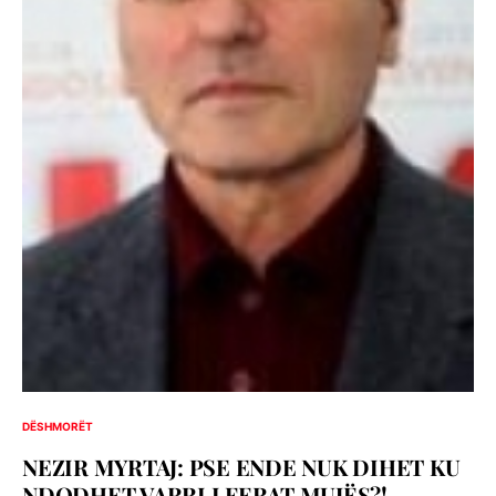
DËSHMORËT
NEZIR MYRTAJ: PSE ENDE NUK DIHET KU
NDODHET VARRI I FERAT MUJËS?!