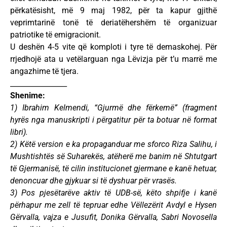
përkatësisht, më 9 maj 1982, për ta kapur gjithë
veprimtarinë tonë të deriatëhershëm të organizuar
patriotike të emigracionit.
U deshën 4-5 vite që komploti i tyre të demaskohej. Për
rrjedhojë ata u vetëlarguan nga Lëvizja për t’u marrë me
angazhime të tjera.
________________
Shenime:
1) Ibrahim Kelmendi, “Gjurmë dhe fërkemë” (fragment
hyrës nga manuskripti i përgatitur për ta botuar në format
libri).
2) Këtë version e ka propaganduar me sforco Riza Salihu, i
Mushtishtës së Suharekës, atëherë me banim në Shtutgart
të Gjermanisë, të cilin institucionet gjermane e kanë hetuar,
denoncuar dhe gjykuar si të dyshuar për vrasës.
3) Pos pjesëtarëve aktiv të UDB-së, këto shpifje i kanë
përhapur me zell të tepruar edhe Vëllezërit Avdyl e Hysen
Gërvalla, vajza e Jusufit, Donika Gërvalla, Sabri Novosella