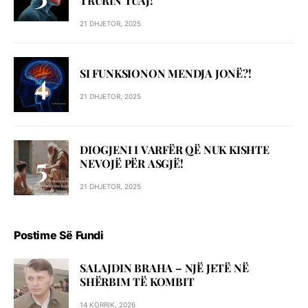
TRURIN TUAJ!
21 DHJETOR, 2025
SI FUNKSIONON MENDJA JONË?!
21 DHJETOR, 2025
DIOGJENI I VARFËR QË NUK KISHTE
NEVOJË PËR ASGJË!
21 DHJETOR, 2025
Postime Së Fundi
SALAJDIN BRAHA – NJЁ JETЁ NЁ
SHЁRBIM TЁ KOMBIT
14 KORRIK, 2026