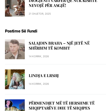
DIOGJENI I VARFËR QË NUK KISHTE
NEVOJË PËR ASGJË!
21 DHJETOR, 2025
Postime Së Fundi
SALAJDIN BRAHA – NJЁ JETЁ NЁ
SHЁRBIM TЁ KOMBIT
14 KORRIK, 2026
LINDJA E LRSHJ
14 KORRIK, 2026
PËRMENDJET MË TË HERSHME TË
SHQIPTARËVE DHE TË SHQIPES