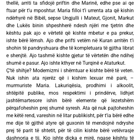
thellë, arriti ta sfidojë priftin dhe Marinë, edhe pse ai qe
ftuar për t’u mposhtur. Maria filloi t’i urrenta ata që kishin
ndërhyrë në Bibël, sepse Ungjulli i Mateut, Gjonit, Markut
dhe Lukës binin shpeshherë ndesh njëri me tjetrin dhe
kështu pak ajo e vërtetë që kishte mbetur e pa prekur,
ishte bërë lëmsh. Ajo dhe prifti vetëm në Kuran arritën t’i
shohin të pandryshuara dhe të kompletuara të gjitha librat
e shenjtë. Ajo tashmë kishte gjetur të vërtetën dhe ndihej
shumë e pasur. Ajo ishte kthyer në Turqinë e Ataturkut.
Ç’të shihje? Modernizmi i shëmtuar e kishte bërë të veten.
Nuk ishin ata njerëz që i kishim lexuar më parë, –
murmuriste Maria. Lakuriqësia, prodhimi i alkoolit,
shtëpitë publike, mos respektimi i prindërve, lidhjet
jashtëmartesore ishin bërë elemente që lezetshëm
përqafoheshin prej shumë syresh. Ata që nuk pajtoheshin
me këtë rend, vareshin në litar publikisht, për t’ia bërë edhe
me dije të gjithë atyre që guxonin të mendojnë ndryshe
prej të parit të shtetit, për të cilin kishte bërë vetëvrasje
dashnorja e tij. Kjo ishte diçka e mirë, ngase kështu të