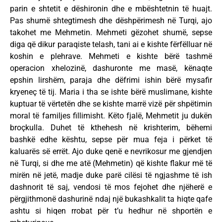
parin e shtetit e dëshironin dhe e mbështetnin të huajt.
Pas shumë shtegtimesh dhe dëshpërimesh në Turqi, ajo
takohet me Mehmetin. Mehmeti gëzohet shumë, sepse
diga që dikur paraqiste telash, tani ai e kishte fërfëlluar në
koshin e plehrave. Mehmeti e kishte bërë tashmë
operacion xhelozinë, dashuronte me masë, kënaqte
epshin lirshëm, paraja dhe dëfrimi ishin bërë mysafir
kryeneç të tij. Maria i tha se ishte bërë muslimane, kishte
kuptuar të vërtetën dhe se kishte marrë vizë për shpëtimin
moral të familjes fillimisht. Këto fjalë, Mehmetit ju dukën
broçkulla. Duhet të kthehesh në krishterim, bëhemi
bashkë edhe kështu, sepse për mua feja i përket të
kaluarës së errët. Ajo duke qenë e nevrikosur me gjendjen
në Turqi, si dhe me atë (Mehmetin) që kishte flakur më të
mirën në jetë, madje duke parë cilësi të ngjashme të ish
dashnorit të saj, vendosi të mos fejohet dhe njëherë e
përgjithmonë dashurinë ndaj një bukashkalit ta hiqte qafe
ashtu si hiqen rrobat për t’u hedhur në shportën e