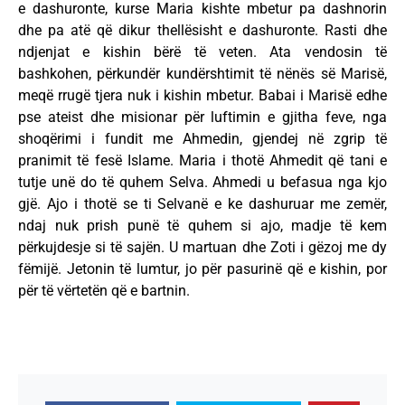
e dashuronte, kurse Maria kishte mbetur pa dashnorin
dhe pa atë që dikur thellësisht e dashuronte. Rasti dhe
ndjenjat e kishin bërë të veten. Ata vendosin të
bashkohen, përkundër kundërshtimit të nënës së Marisë,
meqë rrugë tjera nuk i kishin mbetur. Babai i Marisë edhe
pse ateist dhe misionar për luftimin e gjitha feve, nga
shoqërimi i fundit me Ahmedin, gjendej në zgrip të
pranimit të fesë Islame. Maria i thotë Ahmedit që tani e
tutje unë do të quhem Selva. Ahmedi u befasua nga kjo
gjë. Ajo i thotë se ti Selvanë e ke dashuruar me zemër,
ndaj nuk prish punë të quhem si ajo, madje të kem
përkujdesje si të sajën. U martuan dhe Zoti i gëzoj me dy
fëmijë. Jetonin të lumtur, jo për pasurinë që e kishin, por
për të vërtetën që e bartnin.