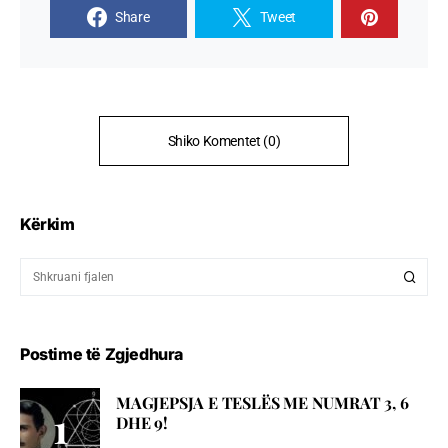
Share
Tweet
Shiko Komentet (0)
Kërkim
Postime të Zgjedhura
MAGJEPSJA E TESLËS ME NUMRAT 3, 6
DHE 9!