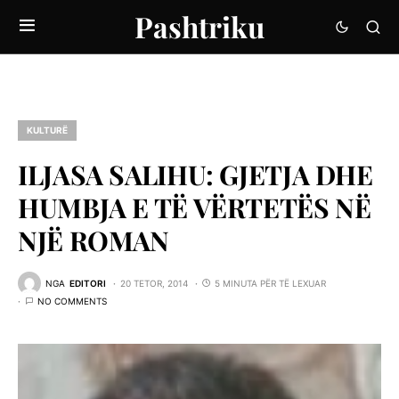
Pashtriku
KULTURË
ILJASA SALIHU: GJETJA DHE
HUMBJA E TË VËRTETËS NË
NJË ROMAN
NGA
EDITORI
20 TETOR, 2014
5 MINUTA PËR TË LEXUAR
NO COMMENTS