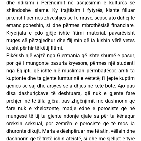
dhe ndikimi i Perëndimit në asgjësimin e kulturës së
shëndoshë Islame. Ky trajtësim i fytyrës, kishte filluar
pikërisht përmes zhveshjes së femrave, sepse ato duhej të
emancipoheshin, si dhe përmes mbrothësisë financiare.
Kryefjala e çdo gjëje ishte fitimi material, pavarësisht
rrugës së përzgjedhur dhe flijimin që ia kishin vërë vetes
kusht për hir të këtij fitimi.
Pikërish një vajzë nga Gjermania që ishte shumë e pasur,
por që i mungonte pasuria kryesore, përmes një studenti
nga Egjipti, që ishte një musliman përmbajtësor, arriti ta
kuptonte dhe ta gjente lumturinë e vërtetë; t’i jepte kuptim
qenies së saj dhe arsyes së ardhjes në këtë botë. Ajo pas
disa dashuriçkave të dështuara, që nuk e gjente fare
prehjen në të tilla gjëra, pas zhgënjimit me dashnorin që
fare nuk e xhelozonte, madje edhe e porosiste që në
mungesë të tij ta gjente ndonjë djalë sa për ta kënaqur
oreksin seksual, por zemrën e porosiste që të mos ia
dhuronte dikujt. Maria e dëshpëruar me të atin, vëllain dhe
dashnorin që të tretë ishin ateistë, si dhe me sjelljet e tyre