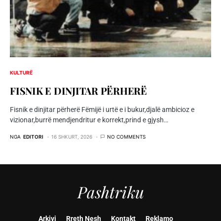
KULTURË
FISNIK E DINJITAR PЁRHERЁ
Fisnik e dinjitar përherë Fëmijë i urtë e i bukur,djalë ambicioz e
vizionar,burrë mendjendritur e korrekt,prind e gjysh…
NGA
EDITORI
16 SHKURT, 2026
NO COMMENTS
Pashtriku
Arkivi
Rreth Nesh
Kontakt
Reklamo