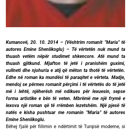
Kumanovë, 20. 10. 2014 – (Vështrim romanit ”Maria” të
autores Emine Shenlikoglu) – Të vërtetën nuk mund ta
thuash vetëm nëpër studimet shkencore. Atë mund ta
thuash gjitkund. Mjafton të jetë i pranishëm guximi,
vullneti dhe njohuria e atij që mëton ta thotë të vërtetën.
Edhe në roman ka mundësi të paraqitet e vërteta. Madje,
mendoj se përmes romanit përçimi i të vërtetës do të jetë
më i lehtë, njëherësh më ndikues për lexuesin, sepse
forma artistike e bën të veten. Mbrëmë me një frymë e
lexova një roman që të rrëmben lezetshëm. Një pjesë të
natës e kisha pushtuar me romanin “Maria” të autores
Emine Shenlikoglu.
Bëhej fjalë për fillimin e ndërtimit të Turqisë moderne, si