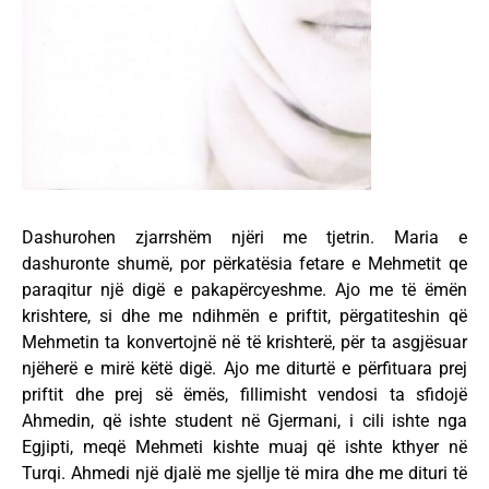
Dashurohen zjarrshëm njëri me tjetrin. Maria e
dashuronte shumë, por përkatësia fetare e Mehmetit qe
paraqitur një digë e pakapërcyeshme. Ajo me të ëmën
krishtere, si dhe me ndihmën e priftit, përgatiteshin që
Mehmetin ta konvertojnë në të krishterë, për ta asgjësuar
njëherë e mirë këtë digë. Ajo me diturtë e përfituara prej
priftit dhe prej së ëmës, fillimisht vendosi ta sfidojë
Ahmedin, që ishte student në Gjermani, i cili ishte nga
Egjipti, meqë Mehmeti kishte muaj që ishte kthyer në
Turqi. Ahmedi një djalë me sjellje të mira dhe me dituri të