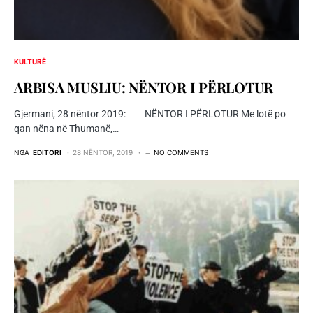
KULTURË
ARBISA MUSLIU: NËNTOR I PËRLOTUR
Gjermani, 28 nëntor 2019: NËNTOR I PËRLOTUR Me lotë po
qan nëna në Thumanë,…
NGA
EDITORI
28 NËNTOR, 2019
NO COMMENTS