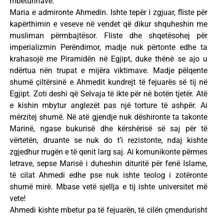
mbeturinave.
Maria e admironte Ahmedin. Ishte tepër i zgjuar, fliste për
kapërthimin e veseve në vendet që dikur shquheshin me
musliman përmbajtësor. Fliste dhe shqetësohej për
imperializmin Perëndimor, madje nuk përtonte edhe ta
krahasojë me Piramidën në Egjipt, duke thënë se ajo u
ndërtua nën trupat e mijëra viktimave. Madje pëlqente
shumë çiltërsinë e Ahmedit kundrejt të fejuarës së tij në
Egjipt. Zoti deshi që Selvaja të ikte për në botën tjetër. Atë
e kishin mbytur anglezët pas një torture të ashpër. Ai
mërzitej shumë. Në atë gjendje nuk dëshironte ta takonte
Marinë, ngase bukurisë dhe kërshërisë së saj për të
vërtetën, druante se nuk do t’i rezistonte, ndaj kishte
zgjedhur rrugën e të qenit larg saj. Ai komunikonte përmes
letrave, sepse Marisë i duheshin dituritë për fenë Islame,
të cilat Ahmedi edhe pse nuk ishte teolog i zotëronte
shumë mirë. Mbase vetë sjellja e tij ishte universitet më
vete!
Ahmedi kishte mbetur pa të fejuarën, të cilën çmendurisht