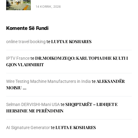
14 KORRIK, 2026
Komente Së Fundi
LUFTA E KOSHARES
online travel booking
te
DR.MOIKOM ZEQO: KARL TOPIA DHE KULTI I
IPTV France
te
GJON VLADIMIRIT
ALEKSANDËR
Wire Testing Machine Manufacturers in India
te
MOISIU …
SHQIPTARËT – LIDHJET E
Selman DERVISHI-Mani USA
te
HERSHME ME PERËNDIMIN
LUFTA E KOSHARES
AI Signature Generator
te