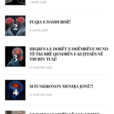
1 MARS, 2026
FUQIA E DASHURISË!
8 JANAR, 2026
HIGJIENA E DOBËT E DHËMBËVE MUND
TË TKURRË QENDRËN E KUJTESËS NË
TRURIN TUAJ!
21 DHJETOR, 2025
SI FUNKSIONON MENDJA JONË?!
21 DHJETOR, 2025