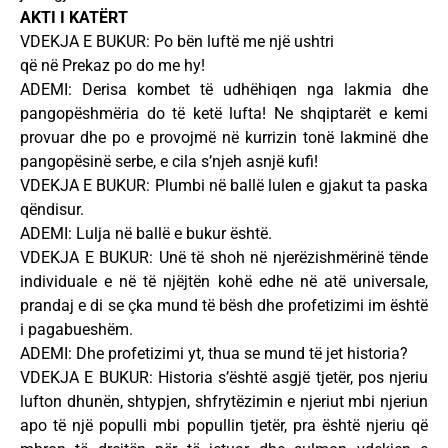
AKTI I KATËRT
VDEKJA E BUKUR: Po bën luftë me një ushtri
që në Prekaz po do me hy!
ADEMI: Derisa kombet të udhëhiqen nga lakmia dhe
pangopëshmëria do të ketë lufta! Ne shqiptarët e kemi
provuar dhe po e provojmë në kurrizin tonë lakminë dhe
pangopësinë serbe, e cila s’njeh asnjë kufi!
VDEKJA E BUKUR: Plumbi në ballë lulen e gjakut ta paska
qëndisur.
ADEMI: Lulja në ballë e bukur është.
VDEKJA E BUKUR: Unë të shoh në njerëzishmërinë tënde
individuale e në të njëjtën kohë edhe në atë universale,
prandaj e di se çka mund të bësh dhe profetizimi im është
i pagabueshëm.
ADEMI: Dhe profetizimi yt, thua se mund të jet historia?
VDEKJA E BUKUR: Historia s’është asgjë tjetër, pos njeriu
lufton dhunën, shtypjen, shfrytëzimin e njeriut mbi njeriun
apo të një populli mbi popullin tjetër, pra është njeriu që