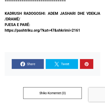
=============================
KADRUSH RADOGOSHI: ADEM JASHARI DHE VDEKJA
/DRAMË/
PJESA E PARË:
https://pashtriku.org/?kat=47&shkrimi=2161
Share
Tweet
Shiko Komentet (0)