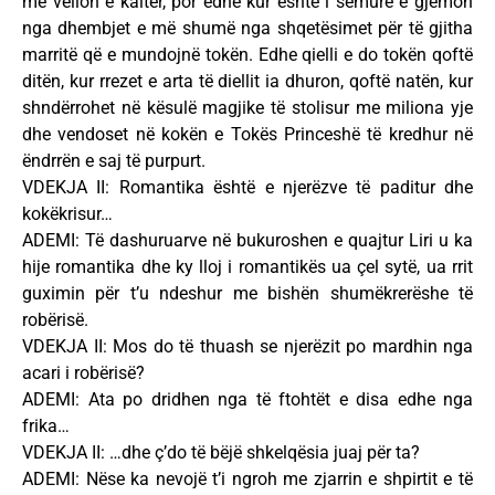
me vellon e kaltër, por edhe kur është i sëmurë e gjëmon
nga dhembjet e më shumë nga shqetësimet për të gjitha
marritë që e mundojnë tokën. Edhe qielli e do tokën qoftë
ditën, kur rrezet e arta të diellit ia dhuron, qoftë natën, kur
shndërrohet në kësulë magjike të stolisur me miliona yje
dhe vendoset në kokën e Tokës Princeshë të kredhur në
ëndrrën e saj të purpurt.
VDEKJA II: Romantika është e njerëzve të paditur dhe
kokëkrisur…
ADEMI: Të dashuruarve në bukuroshen e quajtur Liri u ka
hije romantika dhe ky lloj i romantikës ua çel sytë, ua rrit
guximin për t’u ndeshur me bishën shumëkrerëshe të
robërisë.
VDEKJA II: Mos do të thuash se njerëzit po mardhin nga
acari i robërisë?
ADEMI: Ata po dridhen nga të ftohtët e disa edhe nga
frika…
VDEKJA II: …dhe ç’do të bëjë shkelqësia juaj për ta?
ADEMI: Nëse ka nevojë t’i ngroh me zjarrin e shpirtit e të