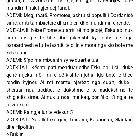
grabitçar vazhdonte të njëjtën gjë. Dhembjes dhe
mundimit nuk i gjendej fundi.
ADEMI: Megjithatë, Prometeu, ashtu si populli i Dardanisë
sime, arriti ta mbijetojë dhembjen dhe mundimin e rëndë.
VDEKJA II: Nëse Prometeu arriti të mbijetojë, Eskulapi nuk
arriti një gjë të tillë dhe pikërisht ky ishte një nga
paraardhësit e tu të lashtë, të cilin e mora nga kjo botë me
këto duar.
ADEMI: S’po ma mbushin synë duart e tua!
VDEKJA II: Kështu pati menduar edhe Eskulapi, i cili duke
qenë mjeku më i mirë që kishte njohur kjo botë, e theu
rendin hyjnor. Ai m’i merrte njerëzit nga duart, duke i
shëruar nga goditjet e dukshme e të padukshme të
shigjetës sime. Ai nuk u ndal me kaq, por filloi t’i ngjallte
të vdekurit.
ADEMI: Ka ngjallur të vdekurit?
VDEKJA II: Ngjalli Likurgun, Tindarin, Kapaneun, Glaukun
dhe Hipolitin
e Bukur.