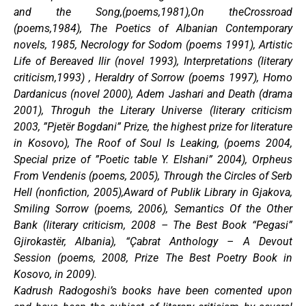
and the Song,(poems,1981),On theCrossroad
(poems,1984), The Poetics of Albanian Contemporary
novels, 1985, Necrology for Sodom (poems 1991), Artistic
Life of Bereaved Ilir (novel 1993), Interpretations (literary
criticism,1993) , Heraldry of Sorrow (poems 1997), Homo
Dardanicus (novel 2000), Adem Jashari and Death (drama
2001), Throguh the Literary Universe (literary criticism
2003, ”Pjetër Bogdani” Prize, the highest prize for literature
in Kosovo), The Roof of Soul Is Leaking, (poems 2004,
Special prize of ”Poetic table Y. Elshani” 2004), Orpheus
From Vendenis (poems, 2005), Through the Circles of Serb
Hell (nonfiction, 2005),Award of Publik Library in Gjakova,
Smiling Sorrow (poems, 2006), Semantics Of the Other
Bank (literary criticism, 2008 – The Best Book “Pegasi”
Gjirokastër, Albania), “Çabrat Anthology – A Devout
Session (poems, 2008, Prize The Best Poetry Book in
Kosovo, in 2009).
Kadrush Radogoshi’s books have been comented upon