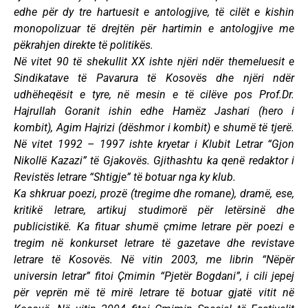
edhe për dy tre hartuesit e antologjive, të cilët e kishin
monopolizuar të drejtën për hartimin e antologjive me
pëkrahjen direkte të politikës.
Në vitet 90 të shekullit XX ishte njëri ndër themeluesit e
Sindikatave të Pavarura të Kosovës dhe njëri ndër
udhëheqësit e tyre, në mesin e të cilëve pos Prof.Dr.
Hajrullah Goranit ishin edhe Hamëz Jashari (hero i
kombit), Agim Hajrizi (dëshmor i kombit) e shumë të tjerë.
Në vitet 1992 – 1997 ishte kryetar i Klubit Letrar “Gjon
Nikollë Kazazi” të Gjakovës. Gjithashtu ka qenë redaktor i
Revistës letrare “Shtigje” të botuar nga ky klub.
Ka shkruar poezi, prozë (tregime dhe romane), dramë, ese,
kritikë letrare, artikuj studimorë për letërsinë dhe
publicistikë. Ka fituar shumë çmime letrare për poezi e
tregim në konkurset letrare të gazetave dhe revistave
letrare të Kosovës. Në vitin 2003, me librin “Nëpër
universin letrar” fitoi Ҫmimin “Pjetër Bogdani”, i cili jepej
për veprën më të mirë letrare të botuar gjatë vitit në