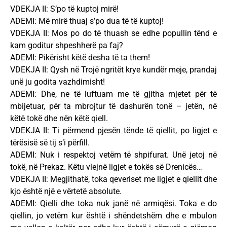
VDEKJA II: S’po të kuptoj mirë!
ADEMI: Më mirë thuaj s’po dua të të kuptoj!
VDEKJA II: Mos po do të thuash se edhe popullin tënd e
kam goditur shpeshherë pa faj?
ADEMI: Pikërisht këtë desha të ta them!
VDEKJA II: Qysh në Trojë ngritët krye kundër meje, prandaj
unë ju godita vazhdimisht!
ADEMI: Dhe, ne të luftuam me të gjitha mjetet për të
mbijetuar, për ta mbrojtur të dashurën tonë – jetën, në
këtë tokë dhe nën këtë qiell.
VDEKJA II: Ti përmend pjesën tënde të qiellit, po ligjet e
tërësisë së tij s’i përfill.
ADEMI: Nuk i respektoj vetëm të shpifurat. Unë jetoj në
tokë, në Prekaz. Këtu vlejnë ligjet e tokës së Drenicës…
VDEKJA II: Megjithatë, toka qeveriset me ligjet e qiellit dhe
kjo është një e vërtetë absolute.
ADEMI: Qielli dhe toka nuk janë në armiqësi. Toka e do
qiellin, jo vetëm kur është i shëndetshëm dhe e mbulon