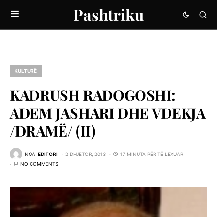
Pashtriku
KULTURË
KADRUSH RADOGOSHI:
ADEM JASHARI DHE VDEKJA
/DRAMË/ (II)
NGA
EDITORI
2 DHJETOR, 2013
17 MINUTA PËR TË LEXUAR
NO COMMENTS