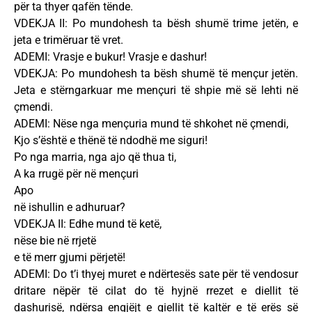
për ta thyer qafën tënde.
VDEKJA II: Po mundohesh ta bësh shumë trime jetën, e
jeta e trimëruar të vret.
ADEMI: Vrasje e bukur! Vrasje e dashur!
VDEKJA: Po mundohesh ta bësh shumë të mençur jetën.
Jeta e stërngarkuar me mençuri të shpie më së lehti në
çmendi.
ADEMI: Nëse nga mençuria mund të shkohet në çmendi,
Kjo s’është e thënë të ndodhë me siguri!
Po nga marria, nga ajo që thua ti,
A ka rrugë për në mençuri
Apo
në ishullin e adhuruar?
VDEKJA II: Edhe mund të ketë,
nëse bie në rrjetë
e të merr gjumi përjetë!
ADEMI: Do t’i thyej muret e ndërtesës sate për të vendosur
dritare nëpër të cilat do të hyjnë rrezet e diellit të
dashurisë, ndërsa engjëjt e qiellit të kaltër e të erës së