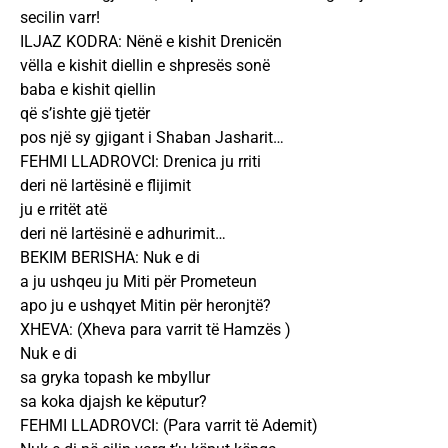
secilin varr!
ILJAZ KODRA: Nënë e kishit Drenicën
vëlla e kishit diellin e shpresës sonë
baba e kishit qiellin
që s’ishte gjë tjetër
pos një sy gjigant i Shaban Jasharit…
FEHMI LLADROVCI: Drenica ju rriti
deri në lartësinë e flijimit
ju e rritët atë
deri në lartësinë e adhurimit…
BEKIM BERISHA: Nuk e di
a ju ushqeu ju Miti për Prometeun
apo ju e ushqyet Mitin për heronjtë?
XHEVA: (Xheva para varrit të Hamzës )
Nuk e di
sa gryka topash ke mbyllur
sa koka djajsh ke këputur?
FEHMI LLADROVCI: (Para varrit të Ademit)