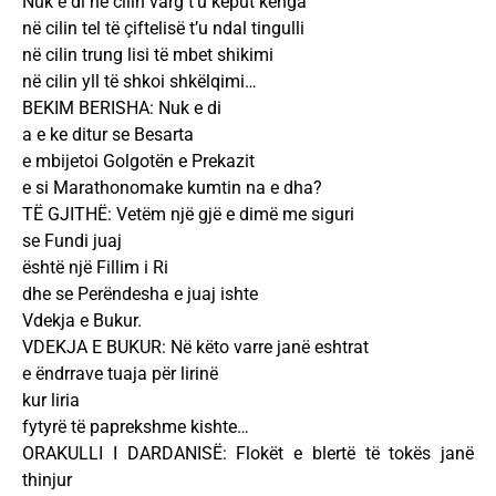
Nuk e di në cilin varg t’u këput kënga
në cilin tel të çiftelisë t’u ndal tingulli
në cilin trung lisi të mbet shikimi
në cilin yll të shkoi shkëlqimi…
BEKIM BERISHA: Nuk e di
a e ke ditur se Besarta
e mbijetoi Golgotën e Prekazit
e si Marathonomake kumtin na e dha?
TË GJITHË: Vetëm një gjë e dimë me siguri
se Fundi juaj
është një Fillim i Ri
dhe se Perëndesha e juaj ishte
Vdekja e Bukur.
VDEKJA E BUKUR: Në këto varre janë eshtrat
e ëndrrave tuaja për lirinë
kur liria
fytyrë të paprekshme kishte…
ORAKULLI I DARDANISË: Flokët e blertë të tokës janë
thinjur