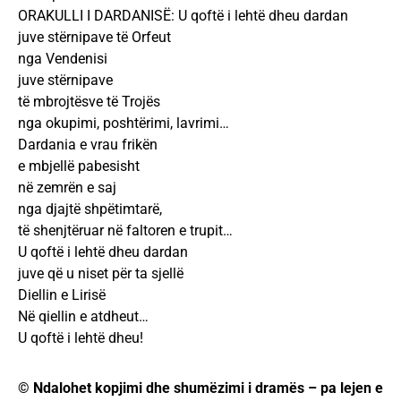
ORAKULLI I DARDANISË: U qoftë i lehtë dheu dardan
juve stërnipave të Orfeut
nga Vendenisi
juve stërnipave
të mbrojtësve të Trojës
nga okupimi, poshtërimi, lavrimi…
Dardania e vrau frikën
e mbjellë pabesisht
në zemrën e saj
nga djajtë shpëtimtarë,
të shenjtëruar në faltoren e trupit…
U qoftë i lehtë dheu dardan
juve që u niset për ta sjellë
Diellin e Lirisë
Në qiellin e atdheut…
U qoftë i lehtë dheu!
© Ndalohet kopjimi dhe shumëzimi i dramës – pa lejen e