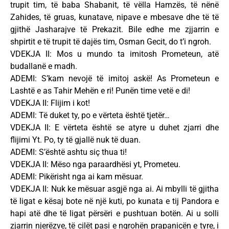
trupit tim, të baba Shabanit, të vëlla Hamzës, të nënë
Zahides, të gruas, kunatave, nipave e mbesave dhe të të
gjithë Jasharajve të Prekazit. Bile edhe me zjjarrin e
shpirtit e të trupit të dajës tim, Osman Gecit, do t’i ngroh.
VDEKJA II: Mos u mundo ta imitosh Prometeun, atë
budallanë e madh.
ADEMI: S’kam nevojë të imitoj askë! As Prometeun e
Lashtë e as Tahir Mehën e ri! Punën time vetë e di!
VDEKJA II: Flijim i kot!
ADEMI: Të duket ty, po e vërteta është tjetër…
VDEKJA II: E vërteta është se atyre u duhet zjarri dhe
flijimi Yt. Po, ty të gjallë nuk të duan.
ADEMI: S’është ashtu siç thua ti!
VDEKJA II: Mëso nga paraardhësi yt, Prometeu.
ADEMI: Pikërisht nga ai kam mësuar.
VDEKJA II: Nuk ke mësuar asgjë nga ai. Ai mbylli të gjitha
të ligat e kësaj bote në një kuti, po kunata e tij Pandora e
hapi atë dhe të ligat përsëri e pushtuan botën. Ai u solli
zjarrin njerëzve, të cilët pasi e ngrohën prapanicën e tyre, i