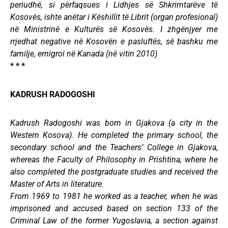
periudhë, si përfaqsues i Lidhjes së Shkrimtarëve të
Kosovës, ishte anëtar i Këshillit të Librit (organ profesional)
në Ministrinë e Kulturës së Kosovës. I zhgënjyer me
rrjedhat negative në Kosovën e pasluftës, së bashku me
familje, emigroi në Kanada (në vitin 2010)
* * *
KADRUSH RADOGOSHI
Kadrush Radogoshi was born in Gjakova (a city in the
Western Kosova). He completed the primary school, the
secondary school and the Teachers’ College in Gjakova,
whereas the Faculty of Philosophy in Prishtina, where he
also completed the postgraduate studies and received the
Master of Arts in literature.
From 1969 to 1981 he worked as a teacher, when he was
imprisoned and accused based on section 133 of the
Criminal Law of the former Yugoslavia, a section against