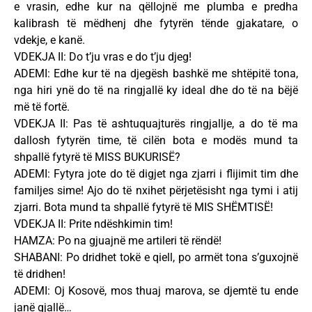
e vrasin, edhe kur na qëllojnë me plumba e predha
kalibrash të mëdhenj dhe fytyrën tënde gjakatare, o
vdekje, e kanë.
VDEKJA II: Do t’ju vras e do t’ju djeg!
ADEMI: Edhe kur të na djegësh bashkë me shtëpitë tona,
nga hiri ynë do të na ringjallë ky ideal dhe do të na bëjë
më të fortë.
VDEKJA II: Pas të ashtuquajturës ringjallje, a do të ma
dallosh fytyrën time, të cilën bota e modës mund ta
shpallë fytyrë të MISS BUKURISË?
ADEMI: Fytyra jote do të digjet nga zjarri i flijimit tim dhe
familjes sime! Ajo do të nxihet përjetësisht nga tymi i atij
zjarri. Bota mund ta shpallë fytyrë të MIS SHËMTISË!
VDEKJA II: Prite ndëshkimin tim!
HAMZA: Po na gjuajnë me artileri të rëndë!
SHABANI: Po dridhet tokë e qiell, po armët tona s’guxojnë
të dridhen!
ADEMI: Oj Kosovë, mos thuaj marova, se djemtë tu ende
janë gjallë…