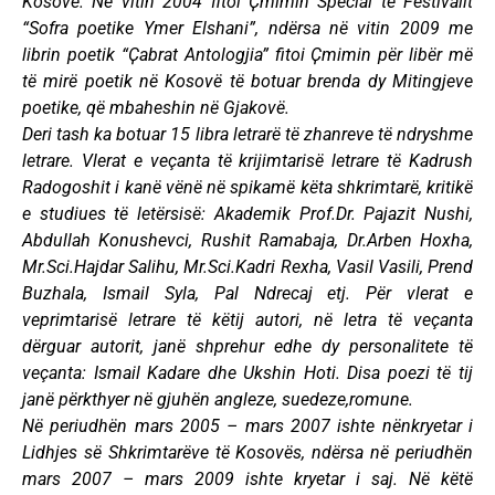
Kosovë. Në vitin 2004 fitoi Ҫmimin Special të Festivalit
“Sofra poetike Ymer Elshani”, ndërsa në vitin 2009 me
librin poetik “Ҫabrat Antologjia” fitoi Ҫmimin për libër më
të mirë poetik në Kosovë të botuar brenda dy Mitingjeve
poetike, që mbaheshin në Gjakovë.
Deri tash ka botuar 15 libra letrarë të zhanreve të ndryshme
letrare. Vlerat e veçanta të krijimtarisë letrare të Kadrush
Radogoshit i kanë vënë në spikamë këta shkrimtarë, kritikë
e studiues të letërsisë: Akademik Prof.Dr. Pajazit Nushi,
Abdullah Konushevci, Rushit Ramabaja, Dr.Arben Hoxha,
Mr.Sci.Hajdar Salihu, Mr.Sci.Kadri Rexha, Vasil Vasili, Prend
Buzhala, Ismail Syla, Pal Ndrecaj etj. Për vlerat e
veprimtarisë letrare të këtij autori, në letra të veçanta
dërguar autorit, janë shprehur edhe dy personalitete të
veçanta: Ismail Kadare dhe Ukshin Hoti. Disa poezi të tij
janë përkthyer në gjuhën angleze, suedeze,romune.
Në periudhën mars 2005 – mars 2007 ishte nënkryetar i
Lidhjes së Shkrimtarëve të Kosovës, ndërsa në periudhën
mars 2007 – mars 2009 ishte kryetar i saj. Në këtë