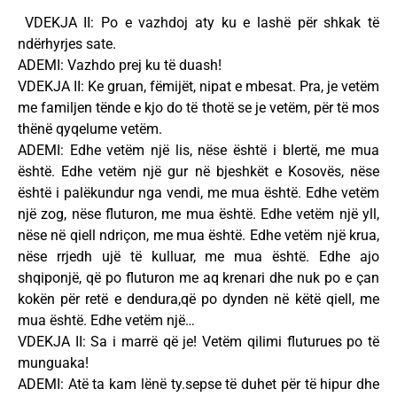
VDEKJA II: Po e vazhdoj aty ku e lashë për shkak të
ndërhyrjes sate.
ADEMI: Vazhdo prej ku të duash!
VDEKJA II: Ke gruan, fëmijët, nipat e mbesat. Pra, je vetëm
me familjen tënde e kjo do të thotë se je vetëm, për të mos
thënë qyqelume vetëm.
ADEMI: Edhe vetëm një lis, nëse është i blertë, me mua
është. Edhe vetëm një gur në bjeshkët e Kosovës, nëse
është i palëkundur nga vendi, me mua është. Edhe vetëm
një zog, nëse fluturon, me mua është. Edhe vetëm një yll,
nëse në qiell ndriçon, me mua është. Edhe vetëm një krua,
nëse rrjedh ujë të kulluar, me mua është. Edhe ajo
shqiponjë, që po fluturon me aq krenari dhe nuk po e çan
kokën për retë e dendura,që po dynden në këtë qiell, me
mua është. Edhe vetëm një…
VDEKJA II: Sa i marrë që je! Vetëm qilimi fluturues po të
munguaka!
ADEMI: Atë ta kam lënë ty.sepse të duhet për të hipur dhe