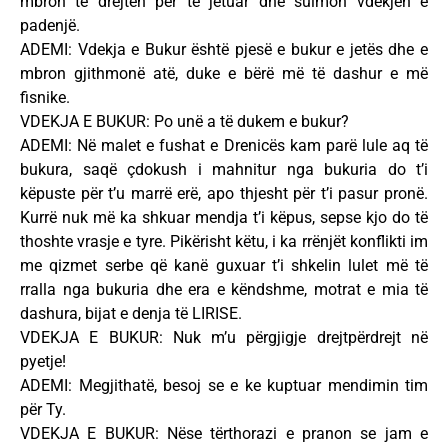
mbron të drejtën për të jetuar dhe sulmon vdekjen e
padenjë.
ADEMI: Vdekja e Bukur është pjesë e bukur e jetës dhe e
mbron gjithmonë atë, duke e bërë më të dashur e më
fisnike.
VDEKJA E BUKUR: Po unë a të dukem e bukur?
ADEMI: Në malet e fushat e Drenicës kam parë lule aq të
bukura, saqë çdokush i mahnitur nga bukuria do t’i
këpuste për t’u marrë erë, apo thjesht për t’i pasur pronë.
Kurrë nuk më ka shkuar mendja t’i këpus, sepse kjo do të
thoshte vrasje e tyre. Pikërisht këtu, i ka rrënjët konflikti im
me qizmet serbe që kanë guxuar t’i shkelin lulet më të
rralla nga bukuria dhe era e këndshme, motrat e mia të
dashura, bijat e denja të LIRISE.
VDEKJA E BUKUR: Nuk m’u përgjigje drejtpërdrejt në
pyetje!
ADEMI: Megjithatë, besoj se e ke kuptuar mendimin tim
për Ty.
VDEKJA E BUKUR: Nëse tërthorazi e pranon se jam e