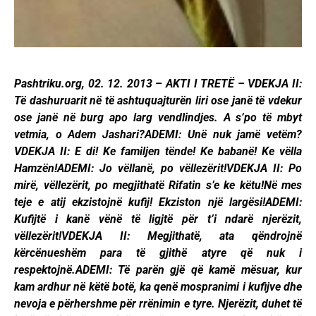
Pashtriku.org, 02. 12. 2013 – AKTI I TRETË – VDEKJA II:
Të dashuruarit në të ashtuquajturën liri ose janë të vdekur
ose janë në burg apo larg vendlindjes. A s’po të mbyt
vetmia, o Adem Jashari?ADEMI: Unë nuk jamë vetëm?
VDEKJA II: E di! Ke familjen tënde! Ke babanë! Ke vëlla
Hamzën!ADEMI: Jo vëllanë, po vëllezërit!VDEKJA II: Po
mirë, vëllezërit, po megjithatë Rifatin s’e ke këtu!Në mes
teje e atij ekzistojnë kufij! Ekziston një largësi!ADEMI:
Kufijtë i kanë vënë të ligjtë për t’i ndarë njerëzit,
vëllezërit!VDEKJA II: Megjithatë, ata qëndrojnë
kërcënueshëm para të gjithë atyre që nuk i
respektojnë.ADEMI: Të parën gjë që kamë mësuar, kur
kam ardhur në këtë botë, ka qenë mospranimi i kufijve dhe
nevoja e përhershme për rrënimin e tyre. Njerëzit, duhet të