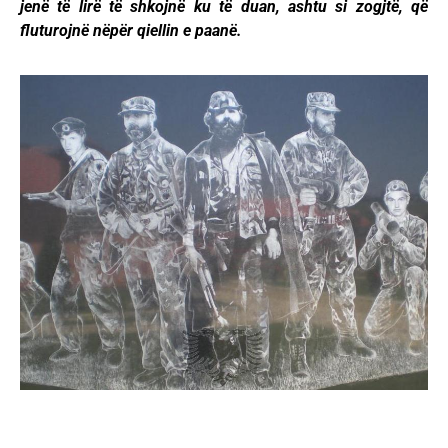
jenë të lirë të shkojnë ku të duan, ashtu si zogjtë, që
fluturojnë nëpër qiellin e paanë.