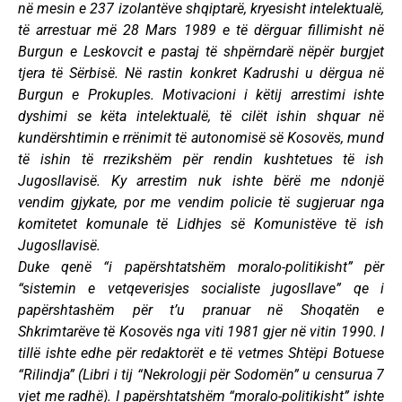
në mesin e 237 izolantëve shqiptarë, kryesisht intelektualë,
të arrestuar më 28 Mars 1989 e të dërguar fillimisht në
Burgun e Leskovcit e pastaj të shpërndarë nëpër burgjet
tjera të Sërbisë. Në rastin konkret Kadrushi u dërgua në
Burgun e Prokuples. Motivacioni i këtij arrestimi ishte
dyshimi se këta intelektualë, të cilët ishin shquar në
kundërshtimin e rrënimit të autonomisë së Kosovës, mund
të ishin të rrezikshëm për rendin kushtetues të ish
Jugosllavisë. Ky arrestim nuk ishte bërë me ndonjë
vendim gjykate, por me vendim policie të sugjeruar nga
komitetet komunale të Lidhjes së Komunistëve të ish
Jugosllavisë.
Duke qenë “i papërshtatshëm moralo-politikisht” për
“sistemin e vetqeverisjes socialiste jugosllave” qe i
papërshtashëm për t’u pranuar në Shoqatën e
Shkrimtarëve të Kosovës nga viti 1981 gjer në vitin 1990. I
tillë ishte edhe për redaktorët e të vetmes Shtëpi Botuese
“Rilindja” (Libri i tij “Nekrologji për Sodomën” u censurua 7
vjet me radhë). I papërshtatshëm “moralo-politikisht” ishte