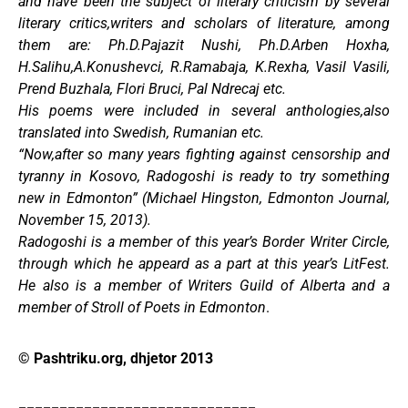
and have been the subject of literary criticism by several
literary critics,writers and scholars of literature, among
them are: Ph.D.Pajazit Nushi, Ph.D.Arben Hoxha,
H.Salihu,A.Konushevci, R.Ramabaja, K.Rexha, Vasil Vasili,
Prend Buzhala, Flori Bruci, Pal Ndrecaj etc.
His poems were included in several anthologies,also
translated into Swedish, Rumanian etc.
“Now,after so many years fighting against censorship and
tyranny in Kosovo, Radogoshi is ready to try something
new in Edmonton” (Michael Hingston, Edmonton Journal,
November 15, 2013).
Radogoshi is a member of this year’s Border Writer Circle,
through which he appeard as a part at this year’s LitFest.
He also is a member of Writers Guild of Alberta and a
member of Stroll of Poets in Edmonton
.
© Pashtriku.org, dhjetor 2013