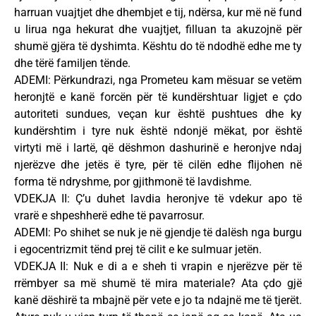
harruan vuajtjet dhe dhembjet e tij, ndërsa, kur më në fund
u lirua nga hekurat dhe vuajtjet, filluan ta akuzojnë për
shumë gjëra të dyshimta. Kështu do të ndodhë edhe me ty
dhe tërë familjen tënde.
ADEMI: Përkundrazi, nga Prometeu kam mësuar se vetëm
heronjtë e kanë forcën për të kundërshtuar ligjet e çdo
autoriteti sundues, veçan kur është pushtues dhe ky
kundërshtim i tyre nuk është ndonjë mëkat, por është
virtyti më i lartë, që dëshmon dashurinë e heronjve ndaj
njerëzve dhe jetës ë tyre, për të cilën edhe flijohen në
forma të ndryshme, por gjithmonë të lavdishme.
VDEKJA II: Ç’u duhet lavdia heronjve të vdekur apo të
vrarë e shpeshherë edhe të pavarrosur.
ADEMI: Po shihet se nuk je në gjendje të dalësh nga burgu
i egocentrizmit tënd prej të cilit e ke sulmuar jetën.
VDEKJA II: Nuk e di a e sheh ti vrapin e njerëzve për të
rrëmbyer sa më shumë të mira materiale? Ata çdo gjë
kanë dëshirë ta mbajnë për vete e jo ta ndajnë me të tjerët.