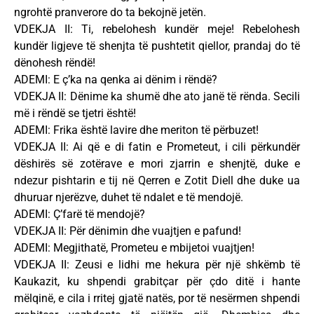
ngrohtë pranverore do ta bekojnë jetën.
VDEKJA II: Ti, rebelohesh kundër meje! Rebelohesh
kundër ligjeve të shenjta të pushtetit qiellor, prandaj do të
dënohesh rëndë!
ADEMI: E ç’ka na qenka ai dënim i rëndë?
VDEKJA II: Dënime ka shumë dhe ato janë të rënda. Secili
më i rëndë se tjetri është!
ADEMI: Frika është lavire dhe meriton të përbuzet!
VDEKJA II: Ai që e di fatin e Prometeut, i cili përkundër
dëshirës së zotërave e mori zjarrin e shenjtë, duke e
ndezur pishtarin e tij në Qerren e Zotit Diell dhe duke ua
dhuruar njerëzve, duhet të ndalet e të mendojë.
ADEMI: Ç’farë të mendojë?
VDEKJA II: Për dënimin dhe vuajtjen e pafund!
ADEMI: Megjithatë, Prometeu e mbijetoi vuajtjen!
VDEKJA II: Zeusi e lidhi me hekura për një shkëmb të
Kaukazit, ku shpendi grabitçar për çdo ditë i hante
mëlqinë, e cila i rritej gjatë natës, por të nesërmen shpendi