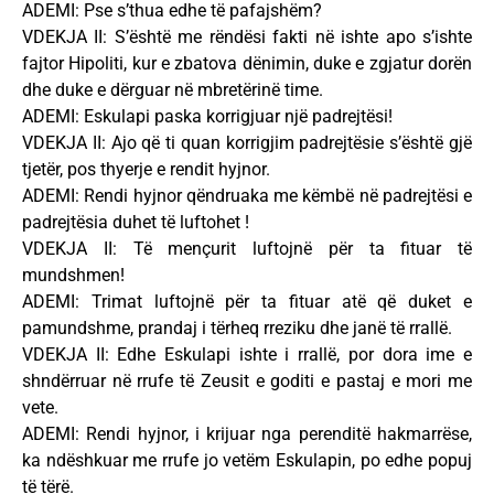
ADEMI: Pse s’thua edhe të pafajshëm?
VDEKJA II: S’është me rëndësi fakti në ishte apo s’ishte
fajtor Hipoliti, kur e zbatova dënimin, duke e zgjatur dorën
dhe duke e dërguar në mbretërinë time.
ADEMI: Eskulapi paska korrigjuar një padrejtësi!
VDEKJA II: Ajo që ti quan korrigjim padrejtësie s’është gjë
tjetër, pos thyerje e rendit hyjnor.
ADEMI: Rendi hyjnor qëndruaka me këmbë në padrejtësi e
padrejtësia duhet të luftohet !
VDEKJA II: Të mençurit luftojnë për ta fituar të
mundshmen!
ADEMI: Trimat luftojnë për ta fituar atë që duket e
pamundshme, prandaj i tërheq rreziku dhe janë të rrallë.
VDEKJA II: Edhe Eskulapi ishte i rrallë, por dora ime e
shndërruar në rrufe të Zeusit e goditi e pastaj e mori me
vete.
ADEMI: Rendi hyjnor, i krijuar nga perenditë hakmarrëse,
ka ndëshkuar me rrufe jo vetëm Eskulapin, po edhe popuj
të tërë.