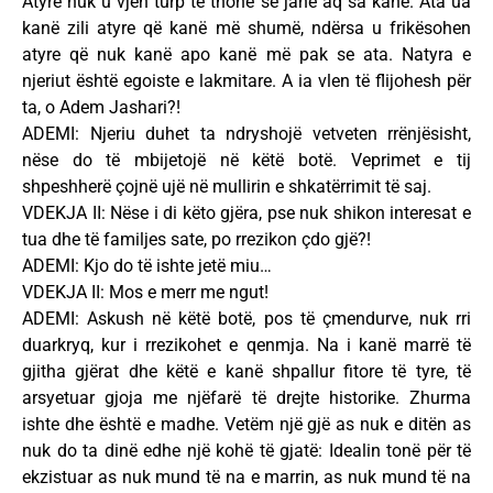
Atyre nuk u vjen turp të thonë se janë aq sa kanë. Ata ua
kanë zili atyre që kanë më shumë, ndërsa u frikësohen
atyre që nuk kanë apo kanë më pak se ata. Natyra e
njeriut është egoiste e lakmitare. A ia vlen të flijohesh për
ta, o Adem Jashari?!
ADEMI: Njeriu duhet ta ndryshojë vetveten rrënjësisht,
nëse do të mbijetojë në këtë botë. Veprimet e tij
shpeshherë çojnë ujë në mullirin e shkatërrimit të saj.
VDEKJA II: Nëse i di këto gjëra, pse nuk shikon interesat e
tua dhe të familjes sate, po rrezikon çdo gjë?!
ADEMI: Kjo do të ishte jetë miu…
VDEKJA II: Mos e merr me ngut!
ADEMI: Askush në këtë botë, pos të çmendurve, nuk rri
duarkryq, kur i rrezikohet e qenmja. Na i kanë marrë të
gjitha gjërat dhe këtë e kanë shpallur fitore të tyre, të
arsyetuar gjoja me njëfarë të drejte historike. Zhurma
ishte dhe është e madhe. Vetëm një gjë as nuk e ditën as
nuk do ta dinë edhe një kohë të gjatë: Idealin tonë për të
ekzistuar as nuk mund të na e marrin, as nuk mund të na