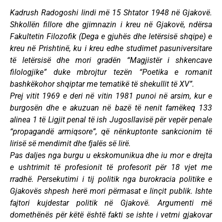
Kadrush Radogoshi lindi më 15 Shtator 1948 në Gjakovë.
Shkollën fillore dhe gjimnazin i kreu në Gjakovë, ndërsa
Fakultetin Filozofik (Dega e gjuhës dhe letërsisë shqipe) e
kreu në Prishtinë, ku i kreu edhe studimet pasuniversitare
të letërsisë dhe mori gradën “Magjistër i shkencave
filologjike” duke mbrojtur tezën “Poetika e romanit
bashkëkohor shqiptar me tematikë të shekullit të XV”.
Prej vitit 1969 e deri në vitin 1981 punoi në arsim, kur e
burgosën dhe e akuzuan në bazë të nenit famëkeq 133
alinea 1 të Ligjit penal të ish Jugosllavisë për vepër penale
“propagandë armiqsore”, që nënkuptonte sankcionim të
lirisë së mendimit dhe fjalës së lirë.
Pas daljes nga burgu u ekskomunikua dhe iu mor e drejta
e ushtrimit të profesionit të profesorit për 18 vjet me
rradhë. Persekutimi i tij politik nga burokracia politike e
Gjakovës shpesh herë mori përmasat e linçit publik. Ishte
fajtori kujdestar politik në Gjakovë. Argumenti më
domethënës për këtë është fakti se ishte i vetmi gjakovar