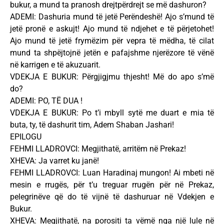
bukur, a mund ta pranosh drejtpërdrejt se më dashuron?
ADEMI: Dashuria mund të jetë Perëndeshë! Ajo s’mund të
jetë pronë e askujt! Ajo mund të ndjehet e të përjetohet!
Ajo mund të jetë frymëzim për vepra të mëdha, të cilat
mund ta shpëjtojnë jetën e pafajshme njerëzore të vënë
në karrigen e të akuzuarit.
VDEKJA E BUKUR: Përgjigjmu thjesht! Më do apo s’më
do?
ADEMI: PO, TË DUA !
VDEKJA E BUKUR: Po t’i mbyll sytë me duart e mia të
buta, ty, të dashurit tim, Adem Shaban Jashari!
EPILOGU
FEHMI LLADROVCI: Megjithatë, arritëm në Prekaz!
XHEVA: Ja varret ku janë!
FEHMI LLADROVCI: Luan Haradinaj mungon! Ai mbeti në
mesin e rrugës, për t’u treguar rrugën për në Prekaz,
pelegrinëve që do të vijnë të dashuruar në Vdekjen e
Bukur.
XHEVA: Megjithatë, na porositi ta vëmë nga një lule në