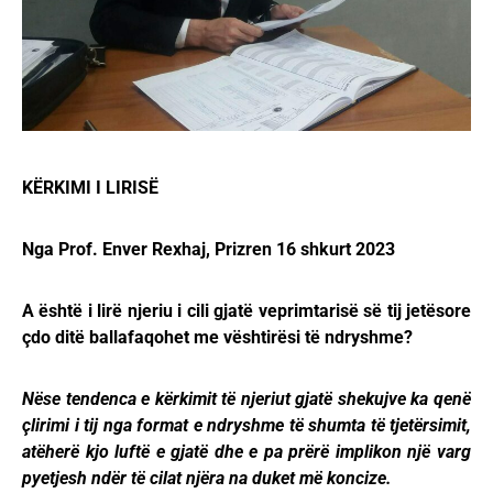
KËRKIMI I LIRISË
Nga Prof. Enver Rexhaj, Prizren 16 shkurt 2023
A është i lirë njeriu i cili gjatë veprimtarisë së tij jetësore
çdo ditë ballafaqohet me vështirësi të ndryshme?
Nëse tendenca e kërkimit të njeriut gjatë shekujve ka qenë
çlirimi i tij nga format e ndryshme të shumta të tjetërsimit,
atëherë kjo luftë e gjatë dhe e pa prërë implikon një varg
pyetjesh ndër të cilat njëra na duket më koncize.