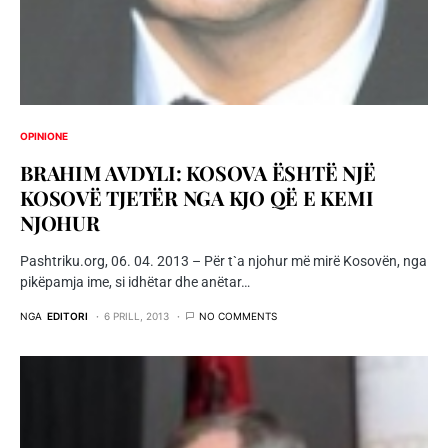
OPINIONE
BRAHIM AVDYLI: KOSOVA ËSHTË NJË
KOSOVË TJETËR NGA KJO QË E KEMI
NJOHUR
Pashtriku.org, 06. 04. 2013 – Për t`a njohur më mirë Kosovën, nga
pikëpamja ime, si idhëtar dhe anëtar…
NGA
EDITORI
6 PRILL, 2013
NO COMMENTS