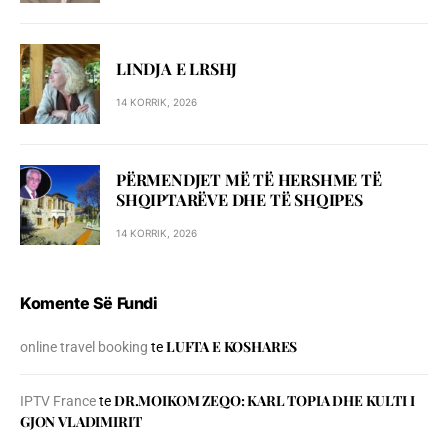
LINDJA E LRSHJ
14 KORRIK, 2026
PËRMENDJET MË TË HERSHME TË
SHQIPTARËVE DHE TË SHQIPES
14 KORRIK, 2026
Komente Së Fundi
LUFTA E KOSHARES
online travel booking
te
DR.MOIKOM ZEQO: KARL TOPIA DHE KULTI I
IPTV France
te
GJON VLADIMIRIT