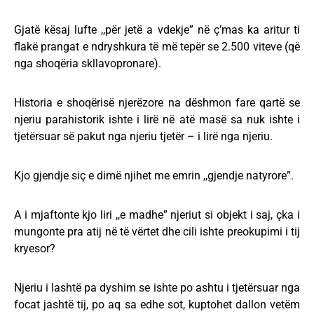
Gjatë kësaj lufte ,,për jetë a vdekje” në ç’mas ka aritur ti
flakë prangat e ndryshkura të më tepër se 2.500 viteve (që
nga shoqëria skllavopronare).
Historia e shoqërisë njerëzore na dëshmon fare qartë se
njeriu parahistorik ishte i lirë në atë masë sa nuk ishte i
tjetërsuar së pakut nga njeriu tjetër – i lirë nga njeriu.
Kjo gjendje siç e dimë njihet me emrin ,,gjendje natyrore”.
A i mjaftonte kjo liri ,,e madhe” njeriut si objekt i saj, çka i
mungonte pra atij në të vërtet dhe cili ishte preokupimi i tij
kryesor?
Njeriu i lashtë pa dyshim se ishte po ashtu i tjetërsuar nga
focat jashtë tij, po aq sa edhe sot, kuptohet dallon vetëm