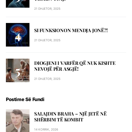
21 DHJETOR, 2025
SI FUNKSIONON MENDJA JONË?!
21 DHJETOR, 2025
DIOGJENI I VARFËR QË NUK KISHTE
NEVOJË PËR ASGJË!
21 DHJETOR, 2025
Postime Së Fundi
SALAJDIN BRAHA – NJЁ JETЁ NЁ
SHЁRBIM TЁ KOMBIT
14 KORRIK, 2026