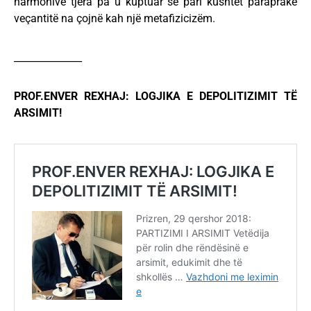
harmonive tjera pa u kuptuar së pari kushtet paraprake
veçantitë na çojnë kah një metafizicizëm.
______________
PROF.ENVER REXHAJ: LOGJIKA E DEPOLITIZIMIT TË
ARSIMIT!