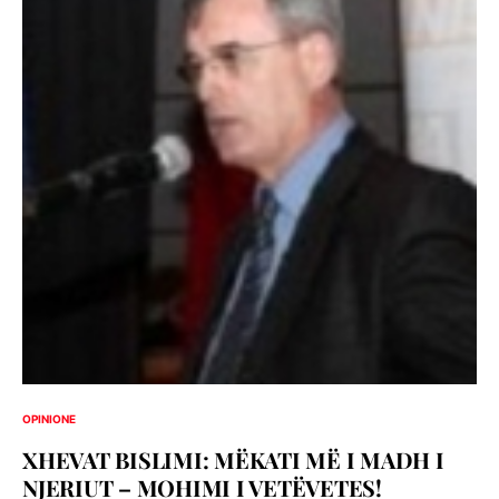
OPINIONE
XHEVAT BISLIMI: MËKATI MË I MADH I
NJERIUT – MOHIMI I VETËVETES!