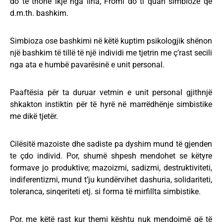
do të thonë ikje nga liria, Fromi do ti quan simbiozë që
d.m.th. bashkim.
Simbioza ose bashkimi në këtë kuptim psikologjik shënon
një bashkim të tillë të një individi me tjetrin me ç’rast secili
nga ata e humbë pavarësinë e unit personal.
Paaftësia për ta duruar vetmin e unit personal gjithnjë
shkakton instiktin për të hyrë në marrëdhënje simbistike
me dikë tjetër.
Cilësitë mazoiste dhe sadiste pa dyshim mund të gjenden
te çdo individ. Por, shumë shpesh mendohet se këtyre
formave jo produktive; mazoizmi, sadizmi, destruktiviteti,
indiferentizmi, mund t’ju kundërvihet dashuria, solidariteti,
toleranca, sinqeriteti etj. si forma të mirfillta simbistike.
Por, me këtë rast kur themi kështu nuk mendojmë që të