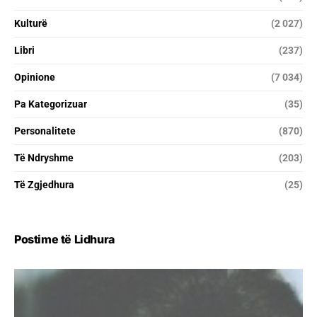
Kulturë
(2 027)
Libri
(237)
Opinione
(7 034)
Pa Kategorizuar
(35)
Personalitete
(870)
Të Ndryshme
(203)
Të Zgjedhura
(25)
Postime të Lidhura