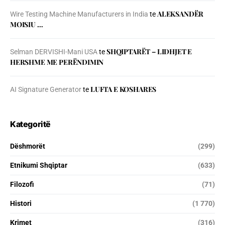
ALEKSANDËR
Wire Testing Machine Manufacturers in India
te
MOISIU …
SHQIPTARËT – LIDHJET E
Selman DERVISHI-Mani USA
te
HERSHME ME PERËNDIMIN
LUFTA E KOSHARES
AI Signature Generator
te
Kategoritë
Dëshmorët
(299)
Etnikumi Shqiptar
(633)
Filozofi
(71)
Histori
(1 770)
Krimet
(316)