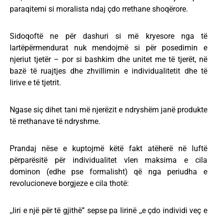
paraqitemi si moralista ndaj çdo rrethane shoqërore.
Sidoqoftë ne për dashuri si më kryesore nga të
lartëpërmendurat nuk mendojmë si për posedimin e
njeriut tjetër – por si bashkim dhe unitet me të tjerët, në
bazë të ruajtjes dhe zhvillimin e individualitetit dhe të
lirive e të tjetrit.
Ngase siç dihet tani më njerëzit e ndryshëm janë produkte
të rrethanave të ndryshme.
Prandaj nëse e kuptojmë këtë fakt atëherë në luftë
përparësitë për individualitet vlen maksima e cila
dominon (edhe pse formalisht) që nga periudha e
revolucioneve borgjeze e cila thotë:
,,liri e një për të gjithë” sepse pa lirinë ,,e çdo individi veç e