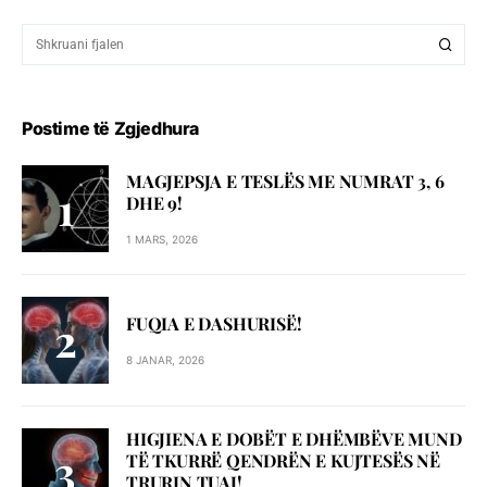
Postime të Zgjedhura
MAGJEPSJA E TESLËS ME NUMRAT 3, 6
DHE 9!
1 MARS, 2026
FUQIA E DASHURISË!
8 JANAR, 2026
HIGJIENA E DOBËT E DHËMBËVE MUND
TË TKURRË QENDRËN E KUJTESËS NË
TRURIN TUAJ!