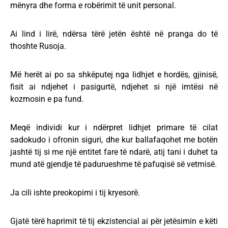
mënyra dhe forma e robërimit të unit personal.
Ai lind i lirë, ndërsa tërë jetën është në pranga do të
thoshte Rusoja.
Më herët ai po sa shkëputej nga lidhjet e hordës, gjinisë,
fisit ai ndjehet i pasigurtë, ndjehet si një imtësi në
kozmosin e pa fund.
Meqë individi kur i ndërpret lidhjet primare të cilat
sadokudo i ofronin siguri, dhe kur ballafaqohet me botën
jashtë tij si me një entitet fare të ndarë, atij tani i duhet ta
mund atë gjendje të padurueshme të pafuqisë së vetmisë.
Ja cili ishte preokopimi i tij kryesorë.
Gjatë tërë haprimit të tij ekzistencial ai për jetësimin e këti