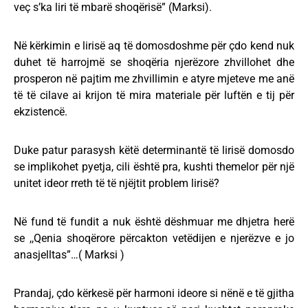
veç s’ka liri të mbarë shoqërisë” (Marksi).
Në kërkimin e lirisë aq të domosdoshme për çdo kend nuk
duhet të harrojmë se shoqëria njerëzore zhvillohet dhe
prosperon në pajtim me zhvillimin e atyre mjeteve me anë
të të cilave ai krijon të mira materiale për luftën e tij për
ekzistencë.
Duke patur parasysh këtë determinantë të lirisë domosdo
se implikohet pyetja, cili është pra, kushti themelor për një
unitet ideor rreth të të njëjtit problem lirisë?
Në fund të fundit a nuk është dëshmuar me dhjetra herë
se ,,Qenia shoqërore përcakton vetëdijen e njerëzve e jo
anasjelltas”…( Marksi )
Prandaj, çdo kërkesë për harmoni ideore si nënë e të gjitha