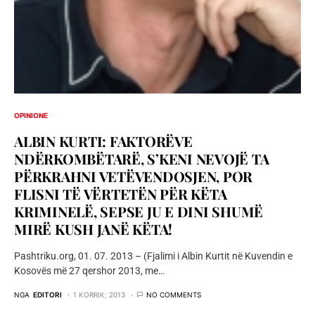
OPINIONE
ALBIN KURTI: FAKTORËVE
NDËRKOMBËTARË, S’KENI NEVOJË TA
PËRKRAHNI VETËVENDOSJEN, POR
FLISNI TË VËRTETËN PËR KËTA
KRIMINELË, SEPSE JU E DINI SHUMË
MIRË KUSH JANË KËTA!
Pashtriku.org, 01. 07. 2013 – (Fjalimi i Albin Kurtit në Kuvendin e
Kosovës më 27 qershor 2013, me…
NGA
EDITORI
1 KORRIK, 2013
NO COMMENTS