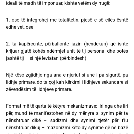
ideali të madh të imponuar, kishte vetëm dy rrugë:
1. ose të integrohej me totalitetin, pjesë e së cilës është
edhe vet, ose
2. ta kapërcente, përballonte jazin (hendekun) që ishte
krijuar gjatë kohës ndërmjet unit të tij personal dhe botës
jashtë tij – si një leviatan (përbindësh).
Një këso zgjidhje nga ana e njeriut si unë i pa sigurtë, pa
lidhje primare, do ta çoj kah kërkimi i lidhjeve sekundare si
zëvendësim të lidhjeve primare.
Format më të qarta të këtyre mekanizmave: liri nga dhe liri
për, mund të manifestohen në dy mënyra si synim për ta
nënshtruar dikë – sadizmi dhe synimi tjetër për t’iu
nënshtruar dikuj – mazohizmi këto dy synime që në bazë