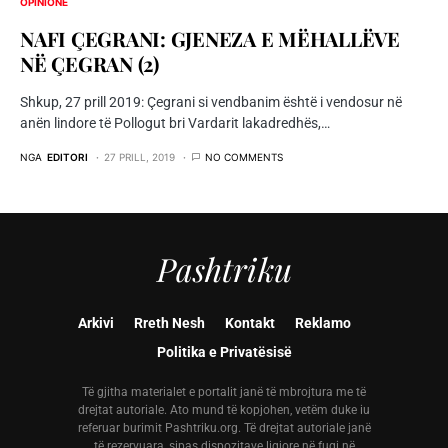
OPINIONE
NAFI ÇEGRANI: GJENEZA E MËHALLËVE
NË ÇEGRAN (2)
Shkup, 27 prill 2019: Çegrani si vendbanim është i vendosur në
anën lindore të Pollogut bri Vardarit lakadredhës,…
NGA
EDITORI
27 PRILL, 2019
NO COMMENTS
Pashtriku
Arkivi
Rreth Nesh
Kontakt
Reklamo
Politika e Privatësisë
Të gjitha materialet e portalit janë të mbrojtura me të
drejtat autoriale. Ato mund të kopjohen, vetëm duke iu
referuar burimit Pashtriku.org. Të drejtat autoriale janë
të rezervuara, sipas dispozitave ligjore në fuqi në