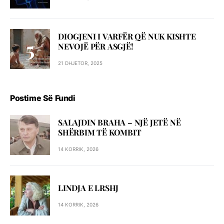
DIOGJENI I VARFËR QË NUK KISHTE
NEVOJË PËR ASGJË!
21 DHJETOR, 2025
Postime Së Fundi
SALAJDIN BRAHA – NJЁ JETЁ NЁ
SHЁRBIM TЁ KOMBIT
14 KORRIK, 2026
LINDJA E LRSHJ
14 KORRIK, 2026