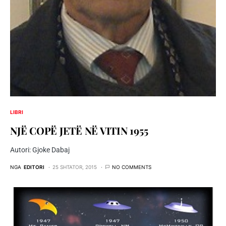
LIBRI
NJË COPË JETË NË VITIN 1955
Autori: Gjoke Dabaj
NGA
EDITORI
25 SHTATOR, 2015
NO COMMENTS