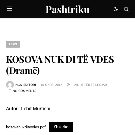
Pashtriku
LIBRI
KOSOVA NUK DI TË VDES
(Dramë)
NGA
EDITORI
10 MARS, 2012
1 MINUT PËR TË LEXUAR
NO COMMENTS
Autori: Lebit Murtishi
Shkarko
kosovanukditevdes.pdf