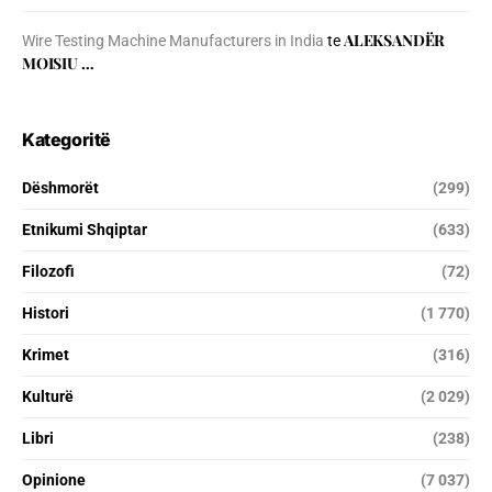
ALEKSANDËR
Wire Testing Machine Manufacturers in India
te
MOISIU …
Kategoritë
Dëshmorët
(299)
Etnikumi Shqiptar
(633)
Filozofi
(72)
Histori
(1 770)
Krimet
(316)
Kulturë
(2 029)
Libri
(238)
Opinione
(7 037)