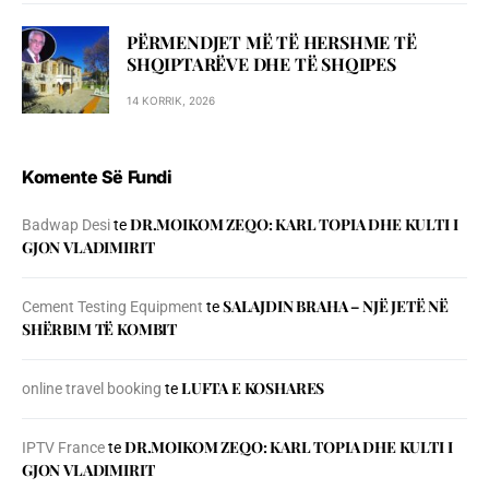
PËRMENDJET MË TË HERSHME TË
SHQIPTARËVE DHE TË SHQIPES
14 KORRIK, 2026
Komente Së Fundi
DR.MOIKOM ZEQO: KARL TOPIA DHE KULTI I
Badwap Desi
te
GJON VLADIMIRIT
SALAJDIN BRAHA – NJЁ JETЁ NЁ
Cement Testing Equipment
te
SHЁRBIM TЁ KOMBIT
LUFTA E KOSHARES
online travel booking
te
DR.MOIKOM ZEQO: KARL TOPIA DHE KULTI I
IPTV France
te
GJON VLADIMIRIT