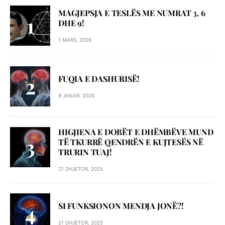
MAGJEPSJA E TESLËS ME NUMRAT 3, 6
DHE 9!
1 MARS, 2026
FUQIA E DASHURISË!
8 JANAR, 2026
HIGJIENA E DOBËT E DHËMBËVE MUND
TË TKURRË QENDRËN E KUJTESËS NË
TRURIN TUAJ!
21 DHJETOR, 2025
SI FUNKSIONON MENDJA JONË?!
21 DHJETOR, 2025