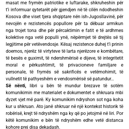
masat me frymën patriotike e luftarake, shkruheshin për
t’i informuar qytetarët për gjendjen në të cilën ndodheshin
Kosova dhe viset tjera shqiptare nën ish-Jugosllavinë, për
nevojën e rezistencës popullore për ta dëbuar armikun
nga trojet tona dhe për përcaktimin e fatit e të ardhmes
kolektive nga vetë populli ynë, nëpërmjet të drejtës së tij
legjitime për vetëvendosje. Kësaj rezistence duhej t’i prinin
doemos, njerëz të virtyteve të larta njerëzore e kombëtare,
të besës e guximit, të ndershmërisë e dijeve, të integritetit
moral e përkushtimit, të privacioneve familjare e
personale, të frymës së sakrificës e vetëmohimit, të
vullnetit të pathyeshëm e vendosmërisë së patundur…
Së nënti,
libri u bën të mundur brezave të sotëm
komunikimin me materialet e dokumentet e shkruara mbi
dyzet vjet më parë. Ky komunikim ndryshon sot nga koha
kur u shkruan. Ato janë shkruar në një kontekst historik të
robërisë, krejt të ndryshëm nga ky që po jetojmë në liri. Por
këtë komunikim e bën të ndryshëm edhe vetë distanca
kohore prej disa dekadash.