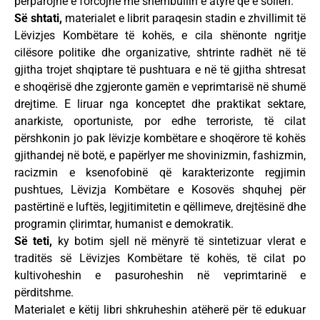
përparojnë e forcojnë me shembullin e atyre që e sollën.
Së shtati,
materialet e librit paraqesin stadin e zhvillimit të
Lëvizjes Kombëtare të kohës, e cila shënonte ngritje
cilësore politike dhe organizative, shtrinte radhët në të
gjitha trojet shqiptare të pushtuara e në të gjitha shtresat
e shoqërisë dhe zgjeronte gamën e veprimtarisë në shumë
drejtime. E liruar nga konceptet dhe praktikat sektare,
anarkiste, oportuniste, por edhe terroriste, të cilat
përshkonin jo pak lëvizje kombëtare e shoqërore të kohës
gjithandej në botë, e papërlyer me shovinizmin, fashizmin,
racizmin e ksenofobinë që karakterizonte regjimin
pushtues, Lëvizja Kombëtare e Kosovës shquhej për
pastërtinë e luftës, legjitimitetin e qëllimeve, drejtësinë dhe
programin çlirimtar, humanist e demokratik.
Së teti,
ky botim sjell në mënyrë të sintetizuar vlerat e
traditës së Lëvizjes Kombëtare të kohës, të cilat po
kultivoheshin e pasuroheshin në veprimtarinë e
përditshme.
Materialet e këtij libri shkruheshin atëherë për të edukuar