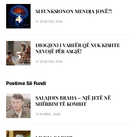
SI FUNKSIONON MENDJA JONË?!
21 DHJETOR, 2025
DIOGJENI I VARFËR QË NUK KISHTE
NEVOJË PËR ASGJË!
21 DHJETOR, 2025
Postime Së Fundi
SALAJDIN BRAHA – NJЁ JETЁ NЁ
SHЁRBIM TЁ KOMBIT
14 KORRIK, 2026