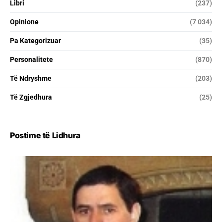
Libri
(237)
Opinione
(7 034)
Pa Kategorizuar
(35)
Personalitete
(870)
Të Ndryshme
(203)
Të Zgjedhura
(25)
Postime të Lidhura