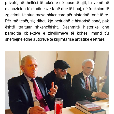
privatë, në thellësi të tokës e në puse të ujit, ta vëmë në
dispozicion të studiuesve tanë dhe të huaj, në funksion të
zgjerimit të studimeve shkencore për historinë tonë të re.
Për më tepër, siç dihet, kjo periudhë e historisë sonë, pak
është trajtuar shkencërisht. Dëshmitë historike dhe
paraqitja objektive e zhvillimeve të kohës, mund t’u
shërbejnë edhe autorëve të krijimtarisë artistike e letrare.