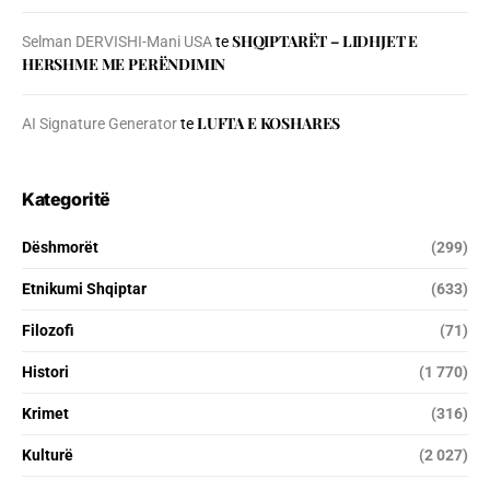
SHQIPTARËT – LIDHJET E
Selman DERVISHI-Mani USA
te
HERSHME ME PERËNDIMIN
LUFTA E KOSHARES
AI Signature Generator
te
Kategoritë
Dëshmorët
(299)
Etnikumi Shqiptar
(633)
Filozofi
(71)
Histori
(1 770)
Krimet
(316)
Kulturë
(2 027)