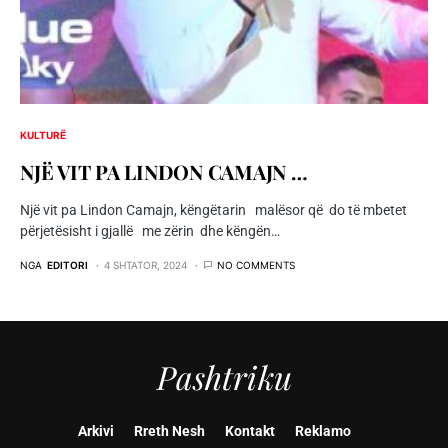
KULTURË
NJË VIT PA LINDON CAMAJN …
Një vit pa Lindon Camajn, këngëtarin malësor që do të mbetet
përjetësisht i gjallë me zërin dhe këngën…
NGA
EDITORI
4 SHTATOR, 2024
NO COMMENTS
Pashtriku
Arkivi
Rreth Nesh
Kontakt
Reklamo