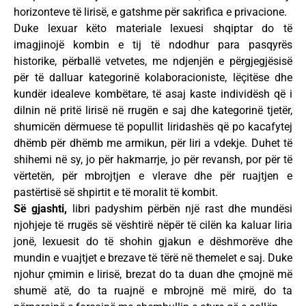
horizonteve të lirisë, e gatshme për sakrifica e privacione.
Duke lexuar këto materiale lexuesi shqiptar do të
imagjinojë kombin e tij të ndodhur para pasqyrës
historike, përballë vetvetes, me ndjenjën e përgjegjësisë
për të dalluar kategorinë kolaboracioniste, lëçitëse dhe
kundër idealeve kombëtare, të asaj kaste individësh që i
dilnin në pritë lirisë në rrugën e saj dhe kategorinë tjetër,
shumicën dërmuese të popullit liridashës që po kacafytej
dhëmb për dhëmb me armikun, për liri a vdekje. Duhet të
shihemi në sy, jo për hakmarrje, jo për revansh, por për të
vërtetën, për mbrojtjen e vlerave dhe për ruajtjen e
pastërtisë së shpirtit e të moralit të kombit.
Së gjashti,
libri padyshim përbën një rast dhe mundësi
njohjeje të rrugës së vështirë nëpër të cilën ka kaluar liria
jonë, lexuesit do të shohin gjakun e dëshmorëve dhe
mundin e vuajtjet e brezave të tërë në themelet e saj. Duke
njohur çmimin e lirisë, brezat do ta duan dhe çmojnë më
shumë atë, do ta ruajnë e mbrojnë më mirë, do ta