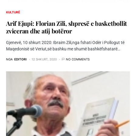
KULTURË
Arif Ejupi: Florian Zili, shpresë e basketbollit
zviceran dhe atij botëror
Gjenevë, 10 shkurt 2020: Ibraim Zili,nga fshati Odër i Pollogut të
Maqedonisë së Veriut,së bashku me shumë bashkëfshatarë…
NGA
EDITORI
12 SHKURT, 2020
NO COMMENTS