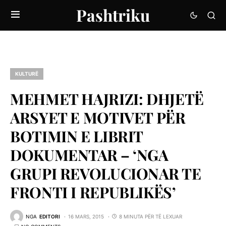
Pashtriku
KULTURË
MEHMET HAJRIZI: DHJETË
ARSYET E MOTIVET PËR
BOTIMIN E LIBRIT
DOKUMENTAR – ‘NGA
GRUPI REVOLUCIONAR TE
FRONTI I REPUBLIKËS’
NGA
EDITORI
16 MARS, 2015
8 MINUTA PËR TË LEXUAR