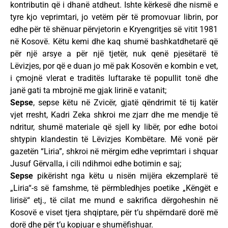
kontributin që i dhanë atdheut. Ishte kërkesë dhe nismë e
tyre kjo veprimtari, jo vetëm për të promovuar librin, por
edhe për të shënuar përvjetorin e Kryengritjes së vitit 1981
në Kosovë. Këtu kemi dhe kaq shumë bashkatdhetarë që
për një arsye a për një tjetër, nuk qenë pjesëtarë të
Lëvizjes, por që e duan jo më pak Kosovën e kombin e vet,
i çmojnë vlerat e traditës luftarake të popullit tonë dhe
janë gati ta mbrojnë me gjak lirinë e vatanit;
Sepse
, sepse këtu në Zvicër, gjatë qëndrimit të tij katër
vjet rresht, Kadri Zeka shkroi me zjarr dhe me mendje të
ndritur, shumë materiale që sjell ky libër, por edhe botoi
shtypin klandestin të Lëvizjes Kombëtare. Më vonë për
gazetën “Liria”, shkroi në mërgim edhe veprimtari i shquar
Jusuf Gërvalla, i cili ndihmoi edhe botimin e saj;
Sepse
pikërisht nga këtu u nisën mijëra ekzemplarë të
„Liria“-s së famshme, të përmbledhjes poetike „Këngët e
lirisë“ etj., të cilat me mund e sakrifica dërgoheshin në
Kosovë e viset tjera shqiptare, për t’u shpërndarë dorë më
dorë dhe për t’u kopjuar e shumëfishuar.