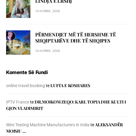
LINDJA E LRSHJ
14 KORRIK, 2026
PËRMENDJET MË TË HERSHME TË
SHQIPTARËVE DHE TË SHQIPES
14 KORRIK, 2026
Komente Së Fundi
LUFTA E KOSHARES
online travel booking
te
DR.MOIKOM ZEQO: KARL TOPIA DHE KULTI I
IPTV France
te
GJON VLADIMIRIT
ALEKSANDËR
Wire Testing Machine Manufacturers in India
te
MOISIU …