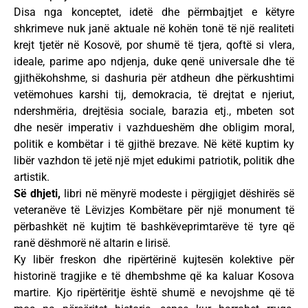
Disa nga konceptet, idetë dhe përmbajtjet e këtyre
shkrimeve nuk janë aktuale në kohën tonë të një realiteti
krejt tjetër në Kosovë, por shumë të tjera, qoftë si vlera,
ideale, parime apo ndjenja, duke qenë universale dhe të
gjithëkohshme, si dashuria për atdheun dhe përkushtimi
vetëmohues karshi tij, demokracia, të drejtat e njeriut,
ndershmëria, drejtësia sociale, barazia etj., mbeten sot
dhe nesër imperativ i vazhdueshëm dhe obligim moral,
politik e kombëtar i të gjithë brezave. Në këtë kuptim ky
libër vazhdon të jetë një mjet edukimi patriotik, politik dhe
artistik.
Së dhjeti,
libri në mënyrë modeste i përgjigjet dëshirës së
veteranëve të Lëvizjes Kombëtare për një monument të
përbashkët në kujtim të bashkëveprimtarëve të tyre që
ranë dëshmorë në altarin e lirisë.
Ky libër freskon dhe ripërtërinë kujtesën kolektive për
historinë tragjike e të dhembshme që ka kaluar Kosova
martire. Kjo ripërtëritje është shumë e nevojshme që të