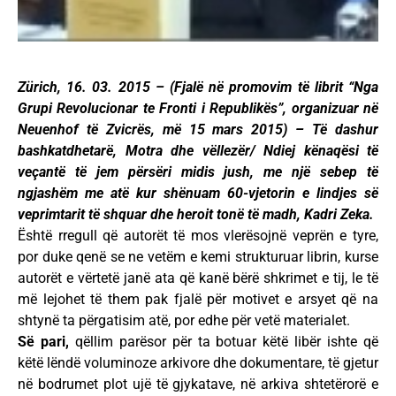
Zürich, 16. 03. 2015 – (Fjalë në promovim të librit “Nga
Grupi Revolucionar te Fronti i Republikës”, organizuar në
Neuenhof të Zvicrës, më 15 mars 2015) – Të dashur
bashkatdhetarë, Motra dhe vëllezër/ Ndiej kënaqësi të
veçantë të jem përsëri midis jush, me një sebep të
ngjashëm me atë kur shënuam 60-vjetorin e lindjes së
veprimtarit të shquar dhe heroit tonë të madh, Kadri Zeka.
Është rregull që autorët të mos vlerësojnë veprën e tyre,
por duke qenë se ne vetëm e kemi strukturuar librin, kurse
autorët e vërtetë janë ata që kanë bërë shkrimet e tij, le të
më lejohet të them pak fjalë për motivet e arsyet që na
shtynë ta përgatisim atë, por edhe për vetë materialet.
Së pari,
qëllim parësor për ta botuar këtë libër ishte që
këtë lëndë voluminoze arkivore dhe dokumentare, të gjetur
në bodrumet plot ujë të gjykatave, në arkiva shtetërorë e