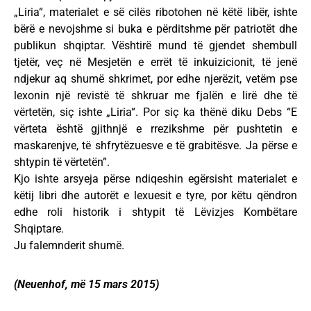
„Liria“, materialet e së cilës ribotohen në këtë libër, ishte
bërë e nevojshme si buka e përditshme për patriotët dhe
publikun shqiptar. Vështirë mund të gjendet shembull
tjetër, veç në Mesjetën e errët të inkuizicionit, të jenë
ndjekur aq shumë shkrimet, por edhe njerëzit, vetëm pse
lexonin një revistë të shkruar me fjalën e lirë dhe të
vërtetën, siç ishte „Liria“. Por siç ka thënë diku Debs “E
vërteta është gjithnjë e rrezikshme për pushtetin e
maskarenjve, të shfrytëzuesve e të grabitësve. Ja përse e
shtypin të vërtetën”.
Kjo ishte arsyeja përse ndiqeshin egërsisht materialet e
këtij libri dhe autorët e lexuesit e tyre, por këtu qëndron
edhe roli historik i shtypit të Lëvizjes Kombëtare
Shqiptare.
Ju falemnderit shumë.
(Neuenhof, më 15 mars 2015)