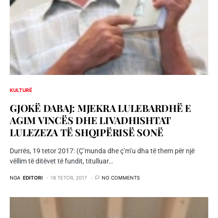
KULTURË
GJOKË DABAJ: MJEKRA LULEBARDHË E
AGIM VINCËS DHE LIVADHISHTAT
LULEZEZA TË SHQIPËRISË SONË
Durrës, 19 tetor 2017: (Ç’munda dhe ç’m’u dha të them për një
vëllim të ditëvet të fundit, titulluar…
NGA
EDITORI
18 TETOR, 2017
NO COMMENTS