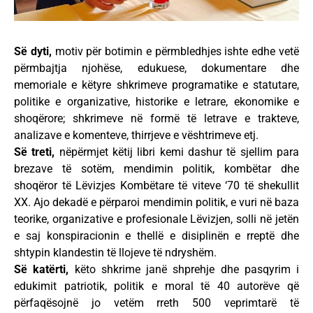
Së dyti,
motiv për botimin e përmbledhjes ishte edhe vetë
përmbajtja njohëse, edukuese, dokumentare dhe
memoriale e këtyre shkrimeve programatike e statutare,
politike e organizative, historike e letrare, ekonomike e
shoqërore; shkrimeve në formë të letrave e trakteve,
analizave e komenteve, thirrjeve e vështrimeve etj.
Së treti,
nëpërmjet këtij libri kemi dashur të sjellim para
brezave të sotëm, mendimin politik, kombëtar dhe
shoqëror të Lëvizjes Kombëtare të viteve ‘70 të shekullit
XX. Ajo dekadë e përparoi mendimin politik, e vuri në baza
teorike, organizative e profesionale Lëvizjen, solli në jetën
e saj konspiracionin e thellë e disiplinën e rreptë dhe
shtypin klandestin të llojeve të ndryshëm.
Së katërti,
këto shkrime janë shprehje dhe pasqyrim i
edukimit patriotik, politik e moral të 40 autorëve që
përfaqësojnë jo vetëm rreth 500 veprimtarë të