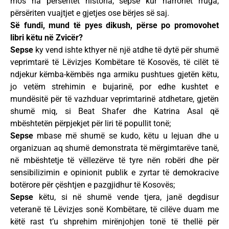
mos na përsëritet historia, sepse kur harrohet rruga,
përsëriten vuajtjet e gjetjes ose bërjes së saj.
Së fundi, mund të pyes dikush, përse po promovohet
libri këtu në Zvicër?
Sepse
ky vend ishte kthyer në një atdhe të dytë për shumë
veprimtarë të Lëvizjes Kombëtare të Kosovës, të cilët të
ndjekur këmba-këmbës nga armiku pushtues gjetën këtu,
jo vetëm strehimin e bujarinë, por edhe kushtet e
mundësitë për të vazhduar veprimtarinë atdhetare, gjetën
shumë miq, si Beat Shafer dhe Katrina Asal që
mbështetën përpjekjet për liri të popullit tonë;
Sepse
mbase më shumë se kudo, këtu u lejuan dhe u
organizuan aq shumë demonstrata të mërgimtarëve tanë,
në mbështetje të vëllezërve të tyre nën robëri dhe për
sensibilizimin e opinionit publik e zyrtar të demokracive
botërore për çështjen e pazgjidhur të Kosovës;
Sepse
këtu, si në shumë vende tjera, janë degdisur
veteranë të Lëvizjes sonë Kombëtare, të cilëve duam me
këtë rast t’u shprehim mirënjohjen tonë të thellë për