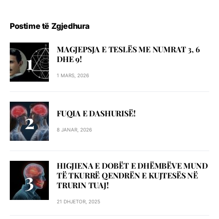
Postime të Zgjedhura
MAGJEPSJA E TESLËS ME NUMRAT 3, 6
DHE 9!
1 MARS, 2026
FUQIA E DASHURISË!
8 JANAR, 2026
HIGJIENA E DOBËT E DHËMBËVE MUND
TË TKURRË QENDRËN E KUJTESËS NË
TRURIN TUAJ!
21 DHJETOR, 2025