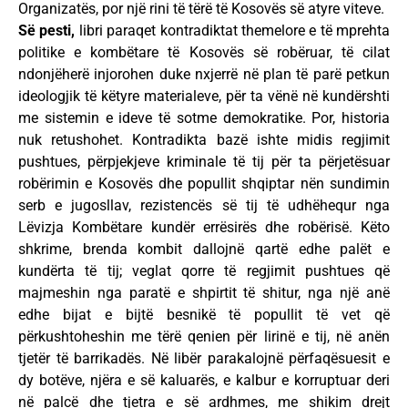
Organizatës, por një rini të tërë të Kosovës së atyre viteve.
Së pesti,
libri paraqet kontradiktat themelore e të mprehta
politike e kombëtare të Kosovës së robëruar, të cilat
ndonjëherë injorohen duke nxjerrë në plan të parë petkun
ideologjik të këtyre materialeve, për ta vënë në kundërshti
me sistemin e ideve të sotme demokratike. Por, historia
nuk retushohet. Kontradikta bazë ishte midis regjimit
pushtues, përpjekjeve kriminale të tij për ta përjetësuar
robërimin e Kosovës dhe popullit shqiptar nën sundimin
serb e jugosllav, rezistencës së tij të udhëhequr nga
Lëvizja Kombëtare kundër errësirës dhe robërisë. Këto
shkrime, brenda kombit dallojnë qartë edhe palët e
kundërta të tij; veglat qorre të regjimit pushtues që
majmeshin nga paratë e shpirtit të shitur, nga një anë
edhe bijat e bijtë besnikë të popullit të vet që
përkushtoheshin me tërë qenien për lirinë e tij, në anën
tjetër të barrikadës. Në libër parakalojnë përfaqësuesit e
dy botëve, njëra e së kaluarës, e kalbur e korruptuar deri
në palcë dhe tjetra e së ardhmes, me shikim drejt