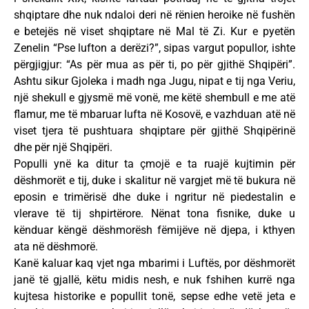
shqiptare dhe nuk ndaloi deri në rënien heroike në fushën
e betejës në viset shqiptare në Mal të Zi. Kur e pyetën
Zenelin “Pse lufton a derëzi?”, sipas vargut popullor, ishte
përgjigjur: “As për mua as për ti, po për gjithë Shqipëri”.
Ashtu sikur Gjoleka i madh nga Jugu, nipat e tij nga Veriu,
një shekull e gjysmë më vonë, me këtë shembull e me atë
flamur, me të mbaruar lufta në Kosovë, e vazhduan atë në
viset tjera të pushtuara shqiptare për gjithë Shqipërinë
dhe për një Shqipëri.
Populli ynë ka ditur ta çmojë e ta ruajë kujtimin për
dëshmorët e tij, duke i skalitur në vargjet më të bukura në
eposin e trimërisë dhe duke i ngritur në piedestalin e
vlerave të tij shpirtërore. Nënat tona fisnike, duke u
kënduar këngë dëshmorësh fëmijëve në djepa, i kthyen
ata në dëshmorë.
Kanë kaluar kaq vjet nga mbarimi i Luftës, por dëshmorët
janë të gjallë, këtu midis nesh, e nuk fshihen kurrë nga
kujtesa historike e popullit tonë, sepse edhe vetë jeta e