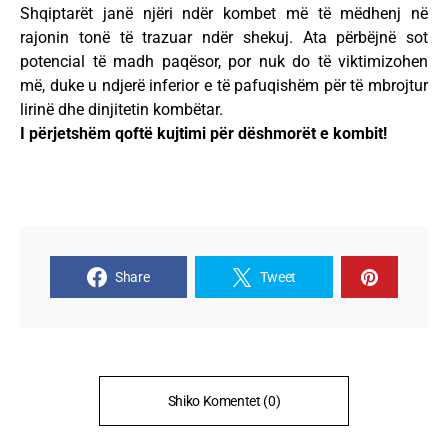
Shqiptarët janë njëri ndër kombet më të mëdhenj në
rajonin tonë të trazuar ndër shekuj. Ata përbëjnë sot
potencial të madh paqësor, por nuk do të viktimizohen
më, duke u ndjerë inferior e të pafuqishëm për të mbrojtur
lirinë dhe dinjitetin kombëtar.
I përjetshëm qoftë kujtimi për dëshmorët e kombit!
Share
Tweet
Shiko Komentet (0)