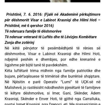
Prishtinë, 7. 6. 2016: (Fjalë në Akademinë përkujtimore
për dëshmorët Visar e Labinot Krasniqi dhe Hilmi Hoti –
Prishtinë, më 6 qershor 2016)
Të nderuara familje të dëshmorëve
Të nderuar veteranë të Luftës dhe të Lëvizjes Kombëtare
Zonja dhe zotërinj
Në këtë përvjetor të pesëmbëdhjetë të rënies së
dëshmorëve, Visar e Labinot Krasniqi dhe Hilmi Hoti,
ndjejmë peshën e dhembjes, por edhe krenarinë e
ligjshme për bijtë tanë të pavdekshëm.
Këta luftëtarë trima rridhnin nga familje patriotike dhe
bujare, përfaqësuese të trimërisë dhe burrërisë shqiptare.
Në Njësitin e parë Operativ “Lumi” të UÇK-së në
Malishevë, jo rastësisht ndodheshin pjesëtarë të familjeve
të këtyre dëshmorëve, si Imer, Gani, Skënder, Adem
Krasniqi, Skënder e Enver Hoti, të gjithë nga Carralluka,
pastaj Ismet Krasniqi, nga Drenoci, etj. Me riorganizimin e