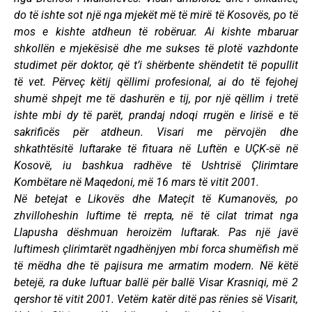
do të ishte sot një nga mjekët më të mirë të Kosovës, po të
mos e kishte atdheun të robëruar. Ai kishte mbaruar
shkollën e mjekësisë dhe me sukses të plotë vazhdonte
studimet për doktor, që t’i shërbente shëndetit të popullit
të vet. Përveç këtij qëllimi profesional, ai do të fejohej
shumë shpejt me të dashurën e tij, por një qëllim i tretë
ishte mbi dy të parët, prandaj ndoqi rrugën e lirisë e të
sakrificës për atdheun. Visari me përvojën dhe
shkathtësitë luftarake të fituara në Luftën e UÇK-së në
Kosovë, iu bashkua radhëve të Ushtrisë Çlirimtare
Kombëtare në Maqedoni, më 16 mars të vitit 2001.
Në betejat e Likovës dhe Mateçit të Kumanovës, po
zhvilloheshin luftime të rrepta, në të cilat trimat nga
Llapusha dëshmuan heroizëm luftarak. Pas një javë
luftimesh çlirimtarët ngadhënjyen mbi forca shumëfish më
të mëdha dhe të pajisura me armatim modern. Në këtë
betejë, ra duke luftuar ballë për ballë Visar Krasniqi, më 2
qershor të vitit 2001. Vetëm katër ditë pas rënies së Visarit,