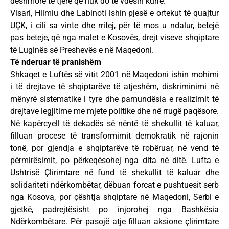
dëshmorë të tjerë që nuk do të vdesin kurrë.
Visari, Hilmiu dhe Labinoti ishin pjesë e ortekut të quajtur
UÇK, i cili sa vinte dhe rritej, për të mos u ndalur, betejë
pas beteje, që nga malet e Kosovës, drejt viseve shqiptare
të Luginës së Preshevës e në Maqedoni.
Të nderuar të pranishëm
Shkaqet e Luftës së vitit 2001 në Maqedoni ishin mohimi
i të drejtave të shqiptarëve të atjeshëm, diskriminimi në
mënyrë sistematike i tyre dhe pamundësia e realizimit të
drejtave legjitime me mjete politike dhe në rrugë paqësore.
Në kapërcyell të dekadës së nëntë të shekullit të kaluar,
filluan procese të transformimit demokratik në rajonin
tonë, por gjendja e shqiptarëve të robëruar, në vend të
përmirësimit, po përkeqësohej nga dita në ditë. Lufta e
Ushtrisë Çlirimtare në fund të shekullit të kaluar dhe
solidariteti ndërkombëtar, dëbuan forcat e pushtuesit serb
nga Kosova, por çështja shqiptare në Maqedoni, Serbi e
gjetkë, padrejtësisht po injorohej nga Bashkësia
Ndërkombëtare. Për pasojë atje filluan aksione çlirimtare