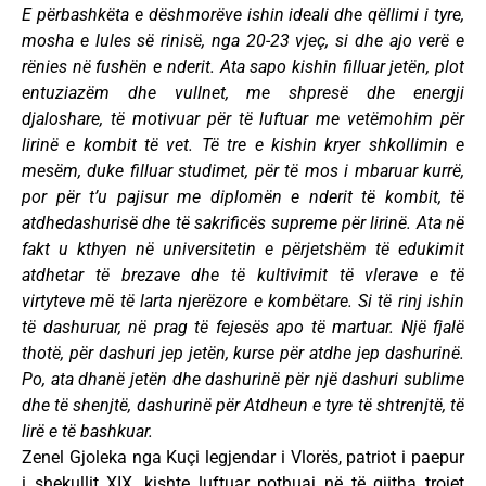
E përbashkëta e dëshmorëve ishin ideali dhe qëllimi i tyre,
mosha e lules së rinisë, nga 20-23 vjeç, si dhe ajo verë e
rënies në fushën e nderit. Ata sapo kishin filluar jetën, plot
entuziazëm dhe vullnet, me shpresë dhe energji
djaloshare, të motivuar për të luftuar me vetëmohim për
lirinë e kombit të vet. Të tre e kishin kryer shkollimin e
mesëm, duke filluar studimet, për të mos i mbaruar kurrë,
por për t’u pajisur me diplomën e nderit të kombit, të
atdhedashurisë dhe të sakrificës supreme për lirinë. Ata në
fakt u kthyen në universitetin e përjetshëm të edukimit
atdhetar të brezave dhe të kultivimit të vlerave e të
virtyteve më të larta njerëzore e kombëtare. Si të rinj ishin
të dashuruar, në prag të fejesës apo të martuar. Një fjalë
thotë, për dashuri jep jetën, kurse për atdhe jep dashurinë.
Po, ata dhanë jetën dhe dashurinë për një dashuri sublime
dhe të shenjtë, dashurinë për Atdheun e tyre të shtrenjtë, të
lirë e të bashkuar.
Zenel Gjoleka nga Kuçi legjendar i Vlorës, patriot i paepur
i shekullit XIX, kishte luftuar pothuaj në të gjitha trojet