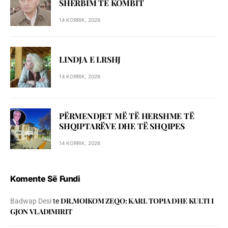
SHЁRBIM TЁ KOMBIT
14 KORRIK, 2026
LINDJA E LRSHJ
14 KORRIK, 2026
PËRMENDJET MË TË HERSHME TË
SHQIPTARËVE DHE TË SHQIPES
14 KORRIK, 2026
Komente Së Fundi
DR.MOIKOM ZEQO: KARL TOPIA DHE KULTI I
Badwap Desi
te
GJON VLADIMIRIT