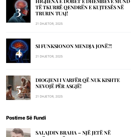
HIGJIENA E DOBËT E DHËMBËVE MUND
TË TKURRË QENDRËN E KUJTESËS NË
TRURIN TUAJ!
21 DHJETOR, 2025
SI FUNKSIONON MENDJA JONË?!
21 DHJETOR, 2025
DIOGJENI I VARFËR QË NUK KISHTE
NEVOJË PËR ASGJË!
21 DHJETOR, 2025
Postime Së Fundi
SALAJDIN BRAHA – NJЁ JETЁ NЁ