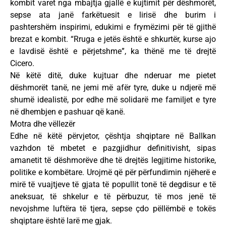
kombit varet nga mbajtja gjallë e kujtimit për dëshmorët,
sepse ata janë farkëtuesit e lirisë dhe burim i
pashtershëm inspirimi, edukimi e frymëzimi për të gjithë
brezat e kombit. “Rruga e jetës është e shkurtër, kurse ajo
e lavdisë është e përjetshme”, ka thënë me të drejtë
Cicero.
Në këtë ditë, duke kujtuar dhe nderuar me pietet
dëshmorët tanë, ne jemi më afër tyre, duke u ndjerë më
shumë idealistë, por edhe më solidarë me familjet e tyre
në dhembjen e pashuar që kanë.
Motra dhe vëllezër
Edhe në këtë përvjetor, çështja shqiptare në Ballkan
vazhdon të mbetet e pazgjidhur definitivisht, sipas
amanetit të dëshmorëve dhe të drejtës legjitime historike,
politike e kombëtare. Urojmë që për përfundimin njëherë e
mirë të vuajtjeve të gjata të popullit tonë të degdisur e të
aneksuar, të shkelur e të përbuzur, të mos jenë të
nevojshme luftëra të tjera, sepse çdo pëllëmbë e tokës
shqiptare është larë me gjak.