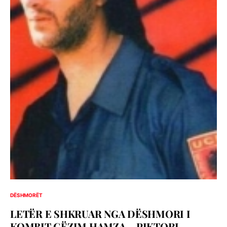
DËSHMORËT
LETËR E SHKRUAR NGA DËSHMORI I
KOMBIT GËZIM HAMZA – PIKTORI,