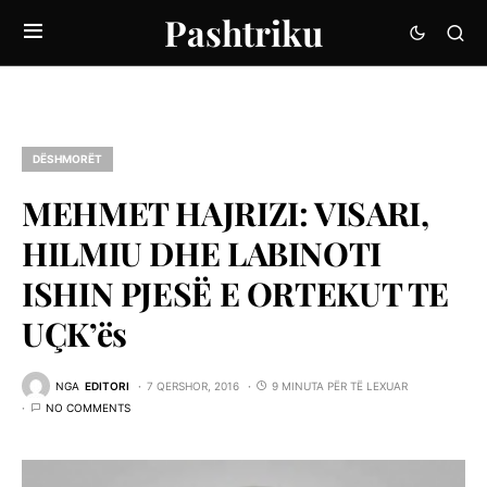
Pashtriku
DËSHMORËT
MEHMET HAJRIZI: VISARI,
HILMIU DHE LABINOTI
ISHIN PJESË E ORTEKUT TE
UÇK’ës
NGA
EDITORI
7 QERSHOR, 2016
9 MINUTA PËR TË LEXUAR
NO COMMENTS