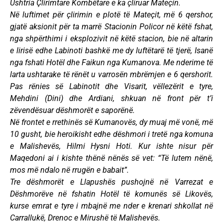
Ushtria Çlirimtare Kombëtare e ka çliruar Mateçin.
Në luftimet për çlirimin e plotë të Mateçit, më 6 qershor,
gjatë aksionit për ta marrë Stacionin Policor në këtë fshat,
nga shpërthimi i eksplozivit në këtë stacion, bie në altarin
e lirisë edhe Labinoti bashkë me dy luftëtarë të tjerë, Isanë
nga fshati Hotël dhe Faikun nga Kumanova. Me nderime të
larta ushtarake të rënët u varrosën mbrëmjen e 6 qershorit.
Pas rënies së Labinotit dhe Visarit, vëllezërit e tyre,
Mehdini (Dini) dhe Ardiani, shkuan në front për t’i
zëvendësuar dëshmorët e saporënë.
Në frontet e rrethinës së Kumanovës, dy muaj më vonë, më
10 gusht, bie heroikisht edhe dëshmori i tretë nga komuna
e Malishevës, Hilmi Hysni Hoti. Kur ishte nisur për
Maqedoni ai i kishte thënë nënës së vet: “Të lutem nënë,
mos më ndalo në rrugën e babait”.
Tre dëshmorët e Llapushës pushojnë në Varrezat e
Dëshmorëve në fshatin Hotël të komunës së Likovës,
kurse emrat e tyre i mbajnë me nder e krenari shkollat në
Carrallukë, Drenoc e Mirushë të Malishevës.