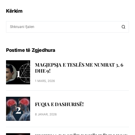
Kërkim
Postime të Zgjedhura
MAGJEPSJA E TESLËS ME NUMRAT 3, 6
DHE 9!
1 MARS, 2026
FUQIA E DASHURISË!
8 JANAR, 2026