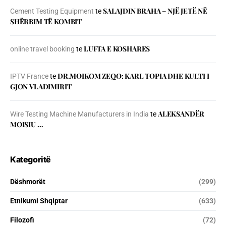
SALAJDIN BRAHA – NJЁ JETЁ NЁ
Cement Testing Equipment
te
SHЁRBIM TЁ KOMBIT
LUFTA E KOSHARES
online travel booking
te
DR.MOIKOM ZEQO: KARL TOPIA DHE KULTI I
IPTV France
te
GJON VLADIMIRIT
ALEKSANDËR
Wire Testing Machine Manufacturers in India
te
MOISIU …
Kategoritë
Dëshmorët
(299)
Etnikumi Shqiptar
(633)
Filozofi
(72)