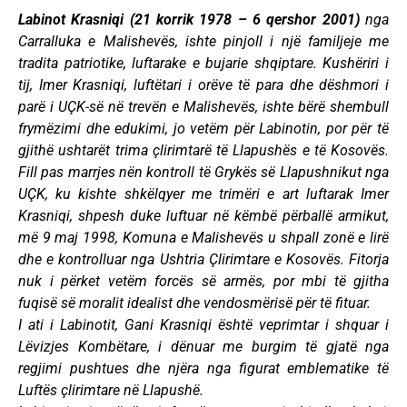
Labinot Krasniqi (21 korrik 1978 – 6 qershor 2001)
nga
Carralluka e Malishevës, ishte pinjoll i një familjeje me
tradita patriotike, luftarake e bujarie shqiptare. Kushëriri i
tij, Imer Krasniqi, luftëtari i orëve të para dhe dëshmori i
parë i UÇK-së në trevën e Malishevës, ishte bërë shembull
frymëzimi dhe edukimi, jo vetëm për Labinotin, por për të
gjithë ushtarët trima çlirimtarë të Llapushës e të Kosovës.
Fill pas marrjes nën kontroll të Grykës së Llapushnikut nga
UÇK, ku kishte shkëlqyer me trimëri e art luftarak Imer
Krasniqi, shpesh duke luftuar në këmbë përballë armikut,
më 9 maj 1998, Komuna e Malishevës u shpall zonë e lirë
dhe e kontrolluar nga Ushtria Çlirimtare e Kosovës. Fitorja
nuk i përket vetëm forcës së armës, por mbi të gjitha
fuqisë së moralit idealist dhe vendosmërisë për të fituar.
I ati i Labinotit, Gani Krasniqi është veprimtar i shquar i
Lëvizjes Kombëtare, i dënuar me burgim të gjatë nga
regjimi pushtues dhe njëra nga figurat emblematike të
Luftës çlirimtare në Llapushë.