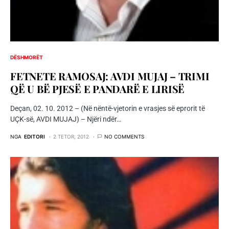
DËSHMORËT
FETNETE RAMOSAJ: AVDI MUJAJ – TRIMI
QË U BË PJESË E PANDARË E LIRISË
Deçan, 02. 10. 2012 – (Në nëntë-vjetorin e vrasjes së eprorit të
UÇK-së, AVDI MUJAJ) – Njëri ndër…
NGA
EDITORI
2 TETOR, 2012
NO COMMENTS