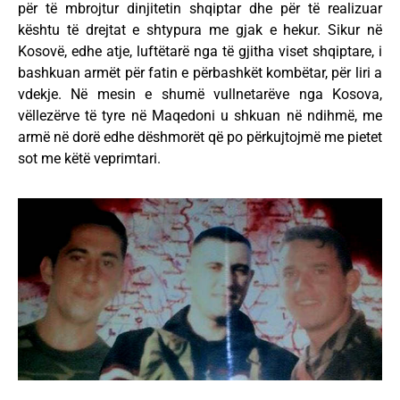
për të mbrojtur dinjitetin shqiptar dhe për të realizuar
kështu të drejtat e shtypura me gjak e hekur. Sikur në
Kosovë, edhe atje, luftëtarë nga të gjitha viset shqiptare, i
bashkuan armët për fatin e përbashkët kombëtar, për liri a
vdekje. Në mesin e shumë vullnetarëve nga Kosova,
vëllezërve të tyre në Maqedoni u shkuan në ndihmë, me
armë në dorë edhe dëshmorët që po përkujtojmë me pietet
sot me këtë veprimtari.