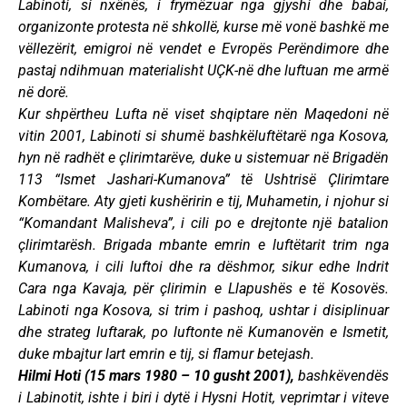
Labinoti, si nxënës, i frymëzuar nga gjyshi dhe babai,
organizonte protesta në shkollë, kurse më vonë bashkë me
vëllezërit, emigroi në vendet e Evropës Perëndimore dhe
pastaj ndihmuan materialisht UÇK-në dhe luftuan me armë
në dorë.
Kur shpërtheu Lufta në viset shqiptare nën Maqedoni në
vitin 2001, Labinoti si shumë bashkëluftëtarë nga Kosova,
hyn në radhët e çlirimtarëve, duke u sistemuar në Brigadën
113 “Ismet Jashari-Kumanova” të Ushtrisë Çlirimtare
Kombëtare. Aty gjeti kushëririn e tij, Muhametin, i njohur si
“Komandant Malisheva”, i cili po e drejtonte një batalion
çlirimtarësh. Brigada mbante emrin e luftëtarit trim nga
Kumanova, i cili luftoi dhe ra dëshmor, sikur edhe Indrit
Cara nga Kavaja, për çlirimin e Llapushës e të Kosovës.
Labinoti nga Kosova, si trim i pashoq, ushtar i disiplinuar
dhe strateg luftarak, po luftonte në Kumanovën e Ismetit,
duke mbajtur lart emrin e tij, si flamur betejash.
Hilmi Hoti (15 mars 1980 – 10 gusht 2001),
bashkëvendës
i Labinotit, ishte i biri i dytë i Hysni Hotit, veprimtar i viteve