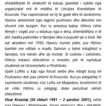
shtatëdhjetë të shekullit të kaluar, pjesëtar i njërës nga
organizatat më të mëdha të Lëvizjes Kombëtare të
Kosovës. Pas veprimtarisë së tij të gjatë dhe të lavdishme,
Hysniu arrestohet nga regjimi pushtues dhe dënohet me
shumë vite burgim. Kur iu arrestua babai, Hilmiu ishte
fëmijë i vogël, por u edukua nga e ëma, shëmbëlltyra e të
atit, tradita patriotike e familjes dhe e popullit që e lindi. Në
një aksident më 1990, Hysniu humbi jetën, por Hilmiu
bashkë me vëllain e madh, Samiun u bënë mbajtësit e
familjes, me nënën dhe dy motrat. Si nxënës i zellshëm,
Hilmiu mbaroi shkollimin e mesëm, për të vazhduar
studimet në Universitetin e Prishtinës.
Gjatë Luftës u kap nga forcat serbe dhe mbajti burg në
Pozharevc deri pas çlirimit të Kosovës. Kur po përgatitej t’i
vazhdonte studimet, nisi Lufta në Maqedoni, kushtrimit të
së cilës Hilmiu iu përgjigj, duke pezulluar sërish
shkollimin.
Visar Krasniqi (26 shkurt 1981 – 2 qershor 2001),
ishte
nga Drenoci i Malishevës. Visari ambicioz dhe i shkathët,