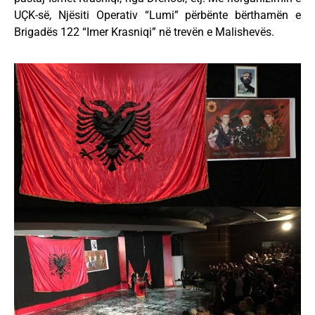
UÇK-së, Njësiti Operativ “Lumi” përbënte bërthamën e
Brigadës 122 “Imer Krasniqi” në trevën e Malishevës.