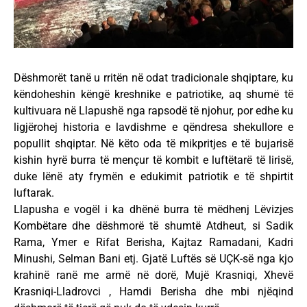
Dëshmorët tanë u rritën në odat tradicionale shqiptare, ku
këndoheshin këngë kreshnike e patriotike, aq shumë të
kultivuara në Llapushë nga rapsodë të njohur, por edhe ku
ligjërohej historia e lavdishme e qëndresa shekullore e
popullit shqiptar. Në këto oda të mikpritjes e të bujarisë
kishin hyrë burra të mençur të kombit e luftëtarë të lirisë,
duke lënë aty frymën e edukimit patriotik e të shpirtit
luftarak.
Llapusha e vogël i ka dhënë burra të mëdhenj Lëvizjes
Kombëtare dhe dëshmorë të shumtë Atdheut, si Sadik
Rama, Ymer e Rifat Berisha, Kajtaz Ramadani, Kadri
Minushi, Selman Bani etj. Gjatë Luftës së UÇK-së nga kjo
krahinë ranë me armë në dorë, Mujë Krasniqi, Xhevë
Krasniqi-Lladrovci , Hamdi Berisha dhe mbi njëqind