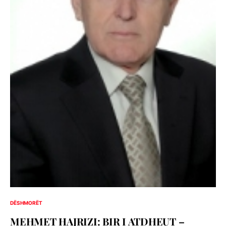
DËSHMORËT
MEHMET HAJRIZI: BIR I ATDHEUT –