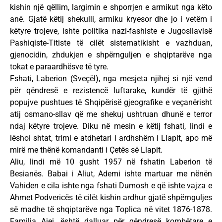
kishin një qëllim, largimin e shporrjen e armikut nga këto
anë. Gjatë këtij shekulli, armiku kryesor dhe jo i vetëm i
këtyre trojeve, ishte politika nazi-fashiste e Jugosllavisë
Pashiqiste-Titiste të cilët sistematikisht e vazhduan,
gjenocidin, zhdukjen e shpërnguljen e shqiptarëve nga
tokat e paraardhësve të tyre.
Fshati, Laberion (Sveçël), nga mesjeta njihej si një vend
për qëndresë e rezistencë luftarake, kundër të gjithë
popujve pushtues të Shqipërisë gjeografike e veçanërisht
atij osmano-sllav që me shekuj ushtruan dhunë e terror
ndaj këtyre trojeve. Diku në mesin e këtij fshati, lindi e
lëshoi shtat, trimi e atdhetari i ardhshëm i Llapit, apo më
mirë me thënë komandanti i Çetës së Llapit.
Aliu, lindi më 10 gusht 1957 në fshatin Laberion të
Besianës. Babai i Aliut, Ademi ishte martuar me nënën
Vahiden e cila ishte nga fshati Dumosh e që ishte vajza e
Ahmet Podvericës të cilët kishin ardhur gjatë shpërnguljes
së madhe të shqiptarëve nga Toplica në vitet 1876-1878.
Familja Ajei, është dalluar për qëndresë kombëtare e