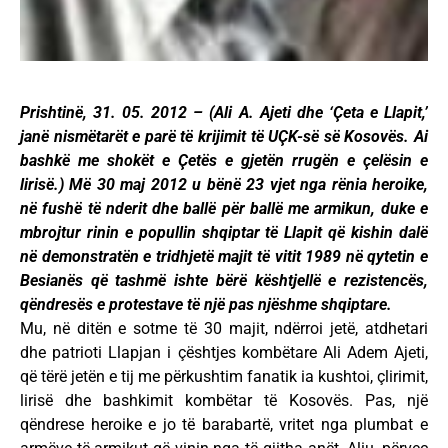
Prishtinë, 31. 05. 2012 – (Ali A. Ajeti dhe ‘Çeta e Llapit,’
janë nismëtarët e parë të krijimit të UÇK-së së Kosovës. Ai
bashkë me shokët e Çetës e gjetën rrugën e çelësin e
lirisë.) Më 30 maj 2012 u bënë 23 vjet nga rënia heroike,
në fushë të nderit dhe ballë për ballë me armikun, duke e
mbrojtur rinin e popullin shqiptar të Llapit që kishin dalë
në demonstratën e tridhjetë majit të vitit 1989 në qytetin e
Besianës që tashmë ishte bërë kështjellë e rezistencës,
qëndresës e protestave të një pas njëshme shqiptare.
Mu, në ditën e sotme të 30 majit, ndërroi jetë, atdhetari
dhe patrioti Llapjan i çështjes kombëtare Ali Adem Ajeti,
që tërë jetën e tij me përkushtim fanatik ia kushtoi, çlirimit,
lirisë dhe bashkimit kombëtar të Kosovës. Pas, një
qëndrese heroike e jo të barabartë, vritet nga plumbat e