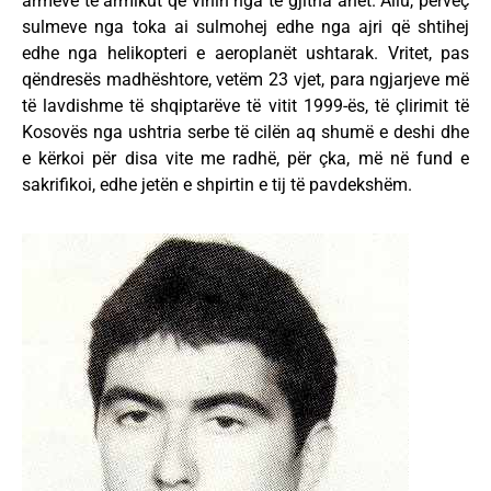
armëve të armikut që vinin nga të gjitha anët. Aliu, përveç
sulmeve nga toka ai sulmohej edhe nga ajri që shtihej
edhe nga helikopteri e aeroplanët ushtarak. Vritet, pas
qëndresës madhështore, vetëm 23 vjet, para ngjarjeve më
të lavdishme të shqiptarëve të vitit 1999-ës, të çlirimit të
Kosovës nga ushtria serbe të cilën aq shumë e deshi dhe
e kërkoi për disa vite me radhë, për çka, më në fund e
sakrifikoi, edhe jetën e shpirtin e tij të pavdekshëm.