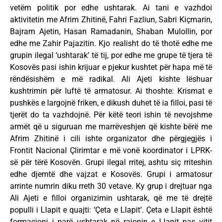
vetëm politik por edhe ushtarak. Ai tani e vazhdoi
aktivitetin me Afrim Zhitinë, Fahri Fazliun, Sabri Kiçmarin,
Bajram Ajetin, Hasan Ramadanin, Shaban Mulollin, por
edhe me Zahir Pajazitin. Kjo realisht do të thotë edhe me
grupin ilegal ‘ushtarak’ të tij, por edhe me grupe të tjera të
Kosovës pasi ishin krijuar e pjekur kushtet për hapa më të
rëndësishëm e më radikal. Ali Ajeti kishte lëshuar
kushtrimin për luftë të armatosur. Ai thoshte: Krismat e
pushkës e largojnë friken, e dikush duhet të ia filloi, pasi të
tjerët do ta vazhdojnë. Për këtë teori ishin të nevojshme
armët që u siguruan me marrëveshjen që kishte bërë me
Afrim Zhitinë i cili ishte organizator dhe përgjegjës i
Frontit Nacional Çlirimtar e më vonë koordinator i LPRK-
së për tërë Kosovën. Grupi ilegal rritej, ashtu siç rriteshin
edhe djemtë dhe vajzat e Kosovës. Grupi i armatosur
arrinte numrin diku rreth 30 vetave. Ky grup i drejtuar nga
Ali Ajeti e filloi organizimin ushtarak, që me të drejtë
populli i Llapit e quajti: ‘Çeta e Llapit’. Çeta e Llapit është
formacioni i parë ushtarak në rajonin e Llapit pas vitit