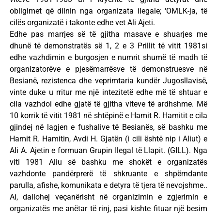
obligimet që dilnin nga organizata ilegale; ‘OMLK-ja, të
cilës organizatë i takonte edhe vet Ali Ajeti.
Edhe pas marrjes së të gjitha masave e shuarjes me
dhunë të demonstratës së 1, 2 e 3 Prillit të vitit 1981si
edhe vazhdimin e burgosjen e numrit shumë të madh të
organizatorëve e pjesëmarrësve të demonstruesve në
Besianë, rezistenca dhe veprimtaria kundër Jugosllavisë,
vinte duke u rritur me një intezitetë edhe më të shtuar e
cila vazhdoi edhe gjatë të gjitha viteve të ardhshme. Më
10 korrik të vitit 1981 në shtëpinë e Hamit R. Hamitit e cila
gjindej në lagjen e fushalive të Besianës, së bashku me
Hamit R. Hamitin, Avdi H. Gjatën (i cili është nip i Aliut) e
Ali A. Ajetin e formuan Grupin Ilegal të Llapit. (GILL). Nga
viti 1981 Aliu së bashku me shokët e organizatës
vazhdonte pandërprerë të shkruante e shpërndante
parulla, afishe, komunikata e detyra të tjera të nevojshme..
Ai, dallohej veçanërisht në organizimin e zgjerimin e
organizatës me anëtar të rinj, pasi kishte fituar një besim