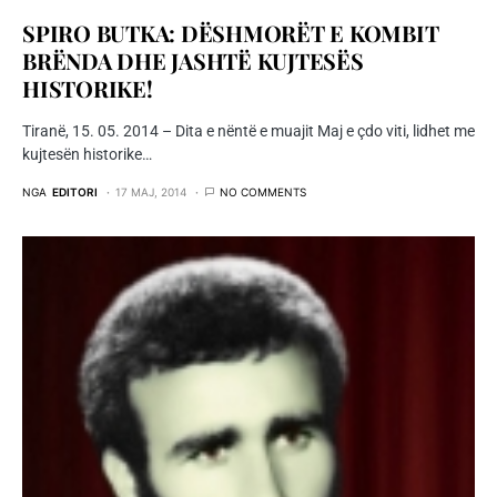
SPIRO BUTKA: DËSHMORËT E KOMBIT
BRËNDA DHE JASHTË KUJTESËS
HISTORIKE!
Tiranë, 15. 05. 2014 – Dita e nëntë e muajit Maj e çdo viti, lidhet me
kujtesën historike…
NGA
EDITORI
17 MAJ, 2014
NO COMMENTS