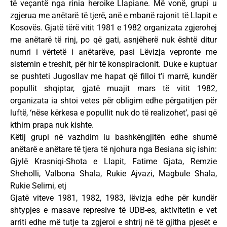
të veçantë nga rinia heroike Llapiane. Më vonë, grupi u
zgjerua me anëtarë të tjerë, anë e mbanë rajonit të Llapit e
Kosovës. Gjatë tërë vitit 1981 e 1982 organizata zgjerohej
me anëtarë të rinj, po që gati, asnjëherë nuk është ditur
numri i vërtetë i anëtarëve, pasi Lëvizja vepronte me
sistemin e treshit, për hir të konspiracionit. Duke e kuptuar
se pushteti Jugosllav me hapat që filloi t’i marrë, kundër
popullit shqiptar, gjatë muajit mars të vitit 1982,
organizata ia shtoi vetes për obligim edhe përgatitjen për
luftë, ‘nëse kërkesa e popullit nuk do të realizohet’, pasi që
kthim prapa nuk kishte.
Këtij grupi në vazhdim iu bashkëngjitën edhe shumë
anëtarë e anëtare të tjera të njohura nga Besiana siç ishin:
Gjylë Krasniqi-Shota e Llapit, Fatime Gjata, Remzie
Sheholli, Valbona Shala, Rukie Ajvazi, Magbule Shala,
Rukie Selimi, etj
Gjatë viteve 1981, 1982, 1983, lëvizja edhe për kundër
shtypjes e masave represive të UDB-es, aktivitetin e vet
arriti edhe më tutje ta zgjeroi e shtrij në të gjitha pjesët e