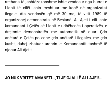
rrethana të jashtëzakonshme ishte vendosur nga burrat e
Llapit të cilët ishin rreshtuar me kohë në organizatat
ilegale. Ata vendosën që më 30 maj të vitit 1989 të
organizohej demonstrata në Besianë. Ali Ajeti i cili ishte
komandant i Çetës së Llapit e udhëheqës i operativës, e
drejtonte demonstratën me automatik në duar. Çdo
anëtarë e Çetës po edhe çdo anëtarë i ilegales, me çdo
kusht, duhej zbatuar urdhrin e Komandantit tashmë të
njohur Ali Ajetit.
_______________________________
JO NUK VRITET AMANETI…,TI JE GJALLË ALI AJEI!…