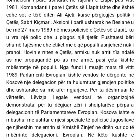
1981. Komandanti i parë i Çetës së Llapit ishte dhe është
edhe sot e tërë ditën Ali Ajeti, kurse përgjegjës politik i
Çetës, Sabri Kiçmari. Aksioni i parë ushtarak në Besianë u
bë më 27 mars 1989 në mes policisë e Çetës së Llapit, ku
u vra një polic dhe u plagos një tjetër. Pushtuesi bëri
shumë fajësime dhe etiketime e që populli asnjëherë nuk i
pranoi. Hovin e rriten e Çetës, armiku nuk arriti t’ia ndalë
as me propagandë po as me armë, pasi çeta kishte
mbështetje në populli. Nga fundi i muajit mars të vitit
1989 Parlamenti Evropian kishte vendos të dërgonte në
Kosovë një delegacion për ta hulumtuar gjendjen politike
dhe ushtarake sa më afër ngjarjeve. Për ta dëshmuar të
vërtetën, Lëvizja Ilegale vendosi të organizojnë
demonstrata, për tu dëgjuar zëri i shqiptarëve përpara
delegacionit të Parlamentarëve Evropian. Kosova ishte e
mbushur me ushtar e njësi speciale të policisë Jugosllave
që njiheshin me emrin si ‘Kmishë Zinjët’ në ditën kur do të
mbërrinte delegacioni. Evropian. Në këto kushte e