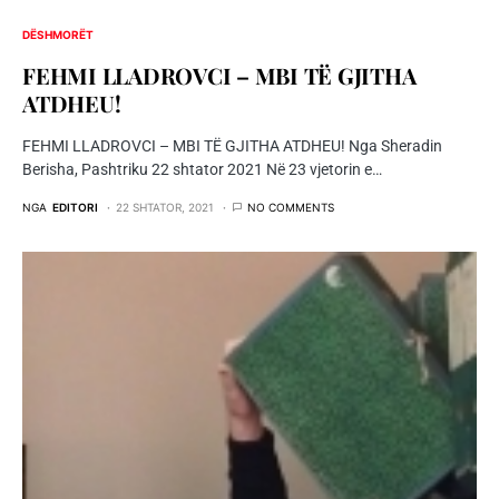
DËSHMORËT
FEHMI LLADROVCI – MBI TË GJITHA
ATDHEU!
FEHMI LLADROVCI – MBI TË GJITHA ATDHEU! Nga Sheradin
Berisha, Pashtriku 22 shtator 2021 Në 23 vjetorin e…
NGA
EDITORI
22 SHTATOR, 2021
NO COMMENTS