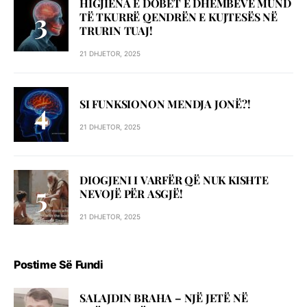
HIGJIENA E DOBËT E DHËMBËVE MUND
TË TKURRË QENDRËN E KUJTESËS NË
TRURIN TUAJ!
21 DHJETOR, 2025
SI FUNKSIONON MENDJA JONË?!
21 DHJETOR, 2025
DIOGJENI I VARFËR QË NUK KISHTE
NEVOJË PËR ASGJË!
21 DHJETOR, 2025
Postime Së Fundi
SALAJDIN BRAHA – NJЁ JETЁ NЁ