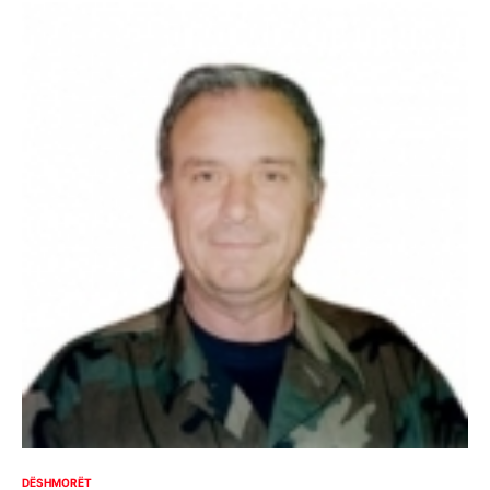
DËSHMORËT