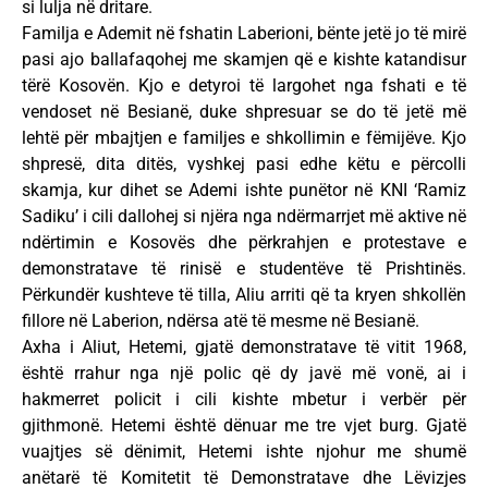
si lulja në dritare.
Familja e Ademit në fshatin Laberioni, bënte jetë jo të mirë
pasi ajo ballafaqohej me skamjen që e kishte katandisur
tërë Kosovën. Kjo e detyroi të largohet nga fshati e të
vendoset në Besianë, duke shpresuar se do të jetë më
lehtë për mbajtjen e familjes e shkollimin e fëmijëve. Kjo
shpresë, dita ditës, vyshkej pasi edhe këtu e përcolli
skamja, kur dihet se Ademi ishte punëtor në KNI ‘Ramiz
Sadiku’ i cili dallohej si njëra nga ndërmarrjet më aktive në
ndërtimin e Kosovës dhe përkrahjen e protestave e
demonstratave të rinisë e studentëve të Prishtinës.
Përkundër kushteve të tilla, Aliu arriti që ta kryen shkollën
fillore në Laberion, ndërsa atë të mesme në Besianë.
Axha i Aliut, Hetemi, gjatë demonstratave të vitit 1968,
është rrahur nga një polic që dy javë më vonë, ai i
hakmerret policit i cili kishte mbetur i verbër për
gjithmonë. Hetemi është dënuar me tre vjet burg. Gjatë
vuajtjes së dënimit, Hetemi ishte njohur me shumë
anëtarë të Komitetit të Demonstratave dhe Lëvizjes