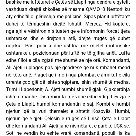
bashkë me luftëtarët e Çetës së Llapit nga qendra e qytetit
vazhduan drejtë shkollës së mesme QAMO ‘8 Nëntori’ ku
aty edhe filloi përleshja me policinë. Sipas planit luftëtarët
duhej të tërhiqeshin drejtë fshatit. Merçez. Helikopterët
nga ajri e vështronin situatën që e informonin forcat tjera
ushtarake dhe e drejtonin atë, drejtë rrugës që duhet
ndjekur. Pasi policia dhe ushtria me mjetet motoristike
ushtarake u pozicionuan për luftë në të gjitha anët. Lufta
edhe filloi e cila zgjati më shumë se një orë. Komandanti,
Ali Ajeti u plagos pas një qëndrese që nuk mbahet mend
në këto anë. Plagët që i mori nga plumbat e armikut e cila
urrente çdo gjë që ishte shqiptare, ishin shumë të mëdha.
Trimi i Laberionit, A. Ajeti humbi shumë gjak. Gjakderdhja
ishte e madhe. Disa minuta më vonë edhe vdiq. Lëvizja e
Çeta e Llapit, humbi komandantin e saj. Kombi e humbi
njeriun që ia vuri themelet e shtetit Kosovës. Humbi,
njeriun që e gjeti Çelësin e rrugës së Lirisë. Çeta e Llapit
dhe komandanti Ali Ajeti janë nismëtarët e parë të UÇK-së.
Sot, në vendin ku është vrarë komandanti, populli ia ka