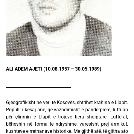
ALI ADEM AJETI (10.08.1957 – 30.05.1989)
_______________________________
Gjeografikisht në veri të Kosovës, shtrihet krahina e Llapit.
Populli i kësaj ane, që vazhdimisht e pandërprerë, luftuan
për çlirimin e Llapit e trojeve tjera shqiptare. Luftërat,
bëheshin në forma të ndryshme, varësisht prej armikut,
kushteve e rrethanave historike. Me gjithë atë, të gjitha ato