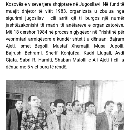
Kosovës e viseve tjera shqiptare në Jugosllavi. Në fund të
muajit dhjetor të vitit 1983, organizata u zbulua nga
sigurimi jugosllav i cili arriti që t’i burgos një numër
jashtëzakonisht të madh të anëtarëve e organizatorëve.
Më 18 qershor 1984 në procesin gjyqësor në Prishtinë për
veprimtari armiqësore e kundër shtetit u dënuan: Bajram
Ajeti, Ismet Begolli, Mustaf Xhemajli, Musa Jupolli,
Bajrush Behrami, Sherif Konjufca, Kadri Llugali, Avdi
Gjata, Sabri R. Hamiti, Shaban Mulolli e Ali Ajeti i cili u
dënua me 5 vjet burg të rëndë.