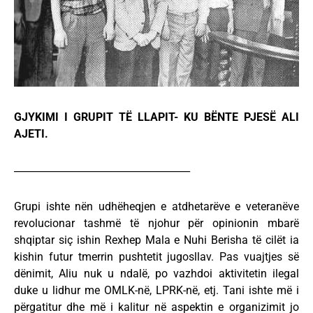
GJYKIMI I GRUPIT TË LLAPIT- KU BËNTE PJESË ALI
AJETI.
____________________________________
Grupi ishte nën udhëheqjen e atdhetarëve e veteranëve
revolucionar tashmë të njohur për opinionin mbarë
shqiptar siç ishin Rexhep Mala e Nuhi Berisha të cilët ia
kishin futur tmerrin pushtetit jugosllav. Pas vuajtjes së
dënimit, Aliu nuk u ndalë, po vazhdoi aktivitetin ilegal
duke u lidhur me OMLK-në, LPRK-në, etj. Tani ishte më i
përgatitur dhe më i kalitur në aspektin e organizimit jo