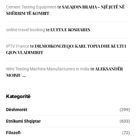
SALAJDIN BRAHA – NJЁ JETЁ NЁ
Cement Testing Equipment
te
SHЁRBIM TЁ KOMBIT
LUFTA E KOSHARES
online travel booking
te
DR.MOIKOM ZEQO: KARL TOPIA DHE KULTI I
IPTV France
te
GJON VLADIMIRIT
ALEKSANDËR
Wire Testing Machine Manufacturers in India
te
MOISIU …
Kategoritë
Dëshmorët
(299)
Etnikumi Shqiptar
(633)
Filozofi
(72)