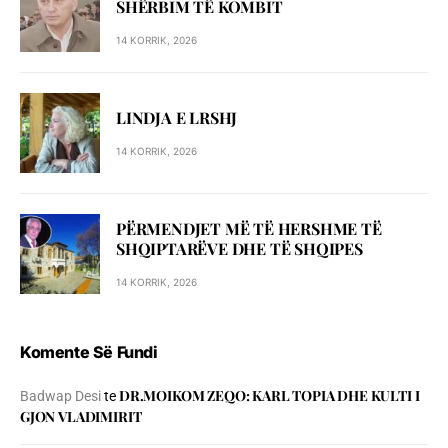
SHЁRBIM TЁ KOMBIT
14 KORRIK, 2026
LINDJA E LRSHJ
14 KORRIK, 2026
PËRMENDJET MË TË HERSHME TË
SHQIPTARËVE DHE TË SHQIPES
14 KORRIK, 2026
Komente Së Fundi
DR.MOIKOM ZEQO: KARL TOPIA DHE KULTI I
Badwap Desi
te
GJON VLADIMIRIT