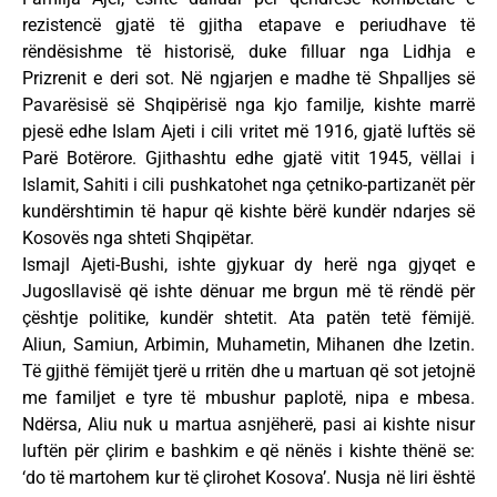
rezistencë gjatë të gjitha etapave e periudhave të
rëndësishme të historisë, duke filluar nga Lidhja e
Prizrenit e deri sot. Në ngjarjen e madhe të Shpalljes së
Pavarësisë së Shqipërisë nga kjo familje, kishte marrë
pjesë edhe Islam Ajeti i cili vritet më 1916, gjatë luftës së
Parë Botërore. Gjithashtu edhe gjatë vitit 1945, vëllai i
Islamit, Sahiti i cili pushkatohet nga çetniko-partizanët për
kundërshtimin të hapur që kishte bërë kundër ndarjes së
Kosovës nga shteti Shqipëtar.
Ismajl Ajeti-Bushi, ishte gjykuar dy herë nga gjyqet e
Jugosllavisë që ishte dënuar me brgun më të rëndë për
çështje politike, kundër shtetit. Ata patën tetë fëmijë.
Aliun, Samiun, Arbimin, Muhametin, Mihanen dhe Izetin.
Të gjithë fëmijët tjerë u rritën dhe u martuan që sot jetojnë
me familjet e tyre të mbushur paplotë, nipa e mbesa.
Ndërsa, Aliu nuk u martua asnjëherë, pasi ai kishte nisur
luftën për çlirim e bashkim e që nënës i kishte thënë se:
‘do të martohem kur të çlirohet Kosova’. Nusja në liri është