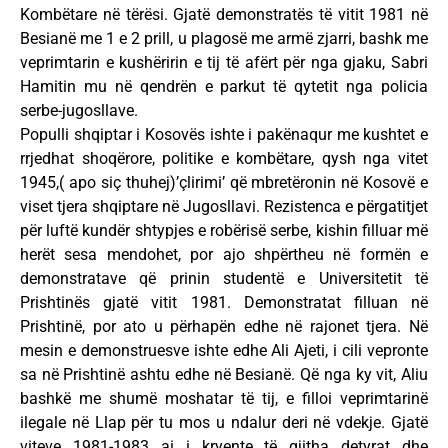
Kombëtare në tërësi. Gjatë demonstratës të vitit 1981 në
Besianë me 1 e 2 prill, u plagosë me armë zjarri, bashk me
veprimtarin e kushëririn e tij të afërt për nga gjaku, Sabri
Hamitin mu në qendrën e parkut të qytetit nga policia
serbe-jugosllave.
Populli shqiptar i Kosovës ishte i pakënaqur me kushtet e
rrjedhat shoqërore, politike e kombëtare, qysh nga vitet
1945,( apo siç thuhej)’çlirimi’ që mbretëronin në Kosovë e
viset tjera shqiptare në Jugosllavi. Rezistenca e përgatitjet
për luftë kundër shtypjes e robërisë serbe, kishin filluar më
herët sesa mendohet, por ajo shpërtheu në formën e
demonstratave që prinin studentë e Universitetit të
Prishtinës gjatë vitit 1981. Demonstratat filluan në
Prishtinë, por ato u përhapën edhe në rajonet tjera. Në
mesin e demonstruesve ishte edhe Ali Ajeti, i cili vepronte
sa në Prishtinë ashtu edhe në Besianë. Që nga ky vit, Aliu
bashkë me shumë moshatar të tij, e filloi veprimtarinë
ilegale në Llap për tu mos u ndalur deri në vdekje. Gjatë
viteve 1981-1983 ai i kryente të gjitha detyrat dhe