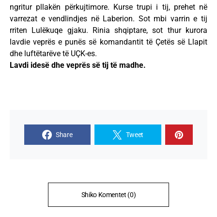
ngritur pllakën përkujtimore. Kurse trupi i tij, prehet në
varrezat e vendlindjes në Laberion. Sot mbi varrin e tij
rriten Lulëkuqe gjaku. Rinia shqiptare, sot thur kurora
lavdie veprës e punës së komandantit të Çetës së Llapit
dhe luftëtarëve të UÇK-es.
Lavdi idesë dhe veprës së tij të madhe.
Share
Tweet
Shiko Komentet (0)