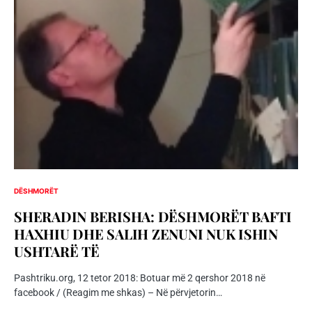
DËSHMORËT
SHERADIN BERISHA: DËSHMORËT BAFTI
HAXHIU DHE SALIH ZENUNI NUK ISHIN
USHTARË TË
Pashtriku.org, 12 tetor 2018: Botuar më 2 qershor 2018 në
facebook / (Reagim me shkas) – Në përvjetorin…