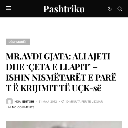
Pashtriku
DËSHMORËT
MR.AVDI GJATA: ALI AJETI
DHE ‘ÇETA E LLAPIT’ –
ISHIN NISMËTARËT E PARË
T Ë KRIJIMIT TË UÇK-së
NGA
EDITORI
31 MAJ, 2012
10 MINUTA PËR TË LEXUAR
NO COMMENTS