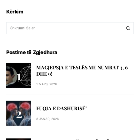
Kërkim
Postime të Zgjedhura
MAGJEPSJA E TESLËS ME NUMRAT 3, 6
DHE 9!
1 MARS, 2026
FUQIA E DASHURISË!
8 JANAR, 2026