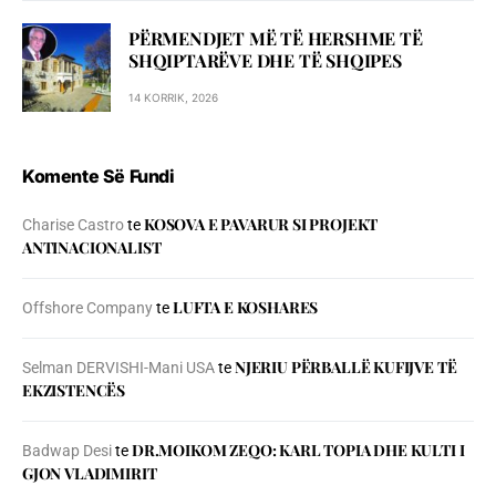
PËRMENDJET MË TË HERSHME TË
SHQIPTARËVE DHE TË SHQIPES
14 KORRIK, 2026
Komente Së Fundi
KOSOVA E PAVARUR SI PROJEKT
Charise Castro
te
ANTINACIONALIST
LUFTA E KOSHARES
Offshore Company
te
NJERIU PЁRBALLЁ KUFIJVE TЁ
Selman DERVISHI-Mani USA
te
EKZISTENCЁS
DR.MOIKOM ZEQO: KARL TOPIA DHE KULTI I
Badwap Desi
te
GJON VLADIMIRIT