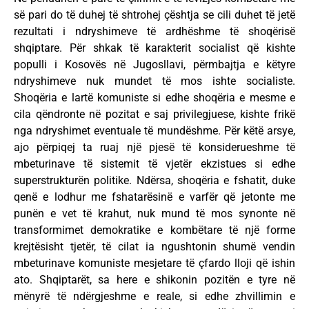
së pari do të duhej të shtrohej çështja se cili duhet të jetë
rezultati i ndryshimeve të ardhëshme të shoqërisë
shqiptare. Për shkak të karakterit socialist që kishte
populli i Kosovës në Jugosllavi, përmbajtja e këtyre
ndryshimeve nuk mundet të mos ishte socialiste.
Shoqëria e lartë komuniste si edhe shoqëria e mesme e
cila qëndronte në pozitat e saj privilegjuese, kishte frikë
nga ndryshimet eventuale të mundëshme. Për këtë arsye,
ajo përpiqej ta ruaj një pjesë të konsiderueshme të
mbeturinave të sistemit të vjetër ekzistues si edhe
superstrukturën politike. Ndërsa, shoqëria e fshatit, duke
qenë e lodhur me fshatarësinë e varfër që jetonte me
punën e vet të krahut, nuk mund të mos synonte në
transformimet demokratike e kombëtare të një forme
krejtësisht tjetër, të cilat ia ngushtonin shumë vendin
mbeturinave komuniste mesjetare të çfardo lloji që ishin
ato. Shqiptarët, sa here e shikonin pozitën e tyre në
mënyrë të ndërgjeshme e reale, si edhe zhvillimin e