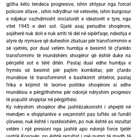
gjitha këto tendeca progresive, ishin shtypur nga forcat
policore sllave , ishin ndrydhur në vetevete, ishin burgosur
e ndjekur vazhdimisht iniciatorët e ideatorët e tyre, nga
vitet 1945 e deri sot. Gjatë asaj periudhe shoqërore,
asjëherë nuk doli e nuk arriti të del në sipërfaqe, ndeshja e
atyre dy rrymave që duheshin zbatuar për transformimin e
së vjetrës, por dual vetëm humbja e besimit të çfarëdo
transformimi të mundshëm shoqëror që është duke na
përcjellë sot e tërë ditën. Pastaj dual edhe humbja e
frymës së besimit për pajtim kombëtar, për çfardo
mundësie të transformimit e bashkimit shtetror, pastaj
frika e krijimit të teorive politike shoqërore si edhe
mundësia e përgjithshme për ndonjë ndryshim progresiv
të popullit shqiptar në përgjithësi.
Ky ndryshim shoqëror dhe jashtëzakonisht i shpejtë në
mendjen e shqiptarëve e veçanrisht pas luftës së fundit
çliruese, nuk është i rastësishëm, po nuk është as rezultat
vetëm i një presioni nga jashtë apo ndonjë force tjetër
jashtë Kosovës, po është rezultat i një numri të madh të