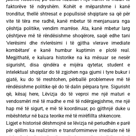
faktorëve të ndryshëm. Kohët e mëparshme i kanë
tronditur, thellë shtresat e popullsisë shqiptare sa që për
vite të tëra me radhë, kanë mbetur të menjanuara nga
çështja politike, vendim marrëse. Ata, kanë mbetur larg
çështjeve më të rëndësishme shoqërore, saqë edhe tani
‘vlerësimi dhe rivlerësimi i të gjitha vlerave imediate
kombëtare’ e kanë humbur kuptimin e plotë real.
Megjithatë, e kaluara historike na ka mësuar se nesër
sigurisht, disa qindëra e mijëra qytetar, student e
intelektual shqiptar do të zgjohen nga gjumi i tyre bukur i
gjatë, ku do të rreshtohen, përballë problemeve më të
rëndësishme politike që do të dalin përpara tyre. Sigurisht
që, kësaj here, Lëvizja do të veproi me një maturi e
vendosmëri më të madhe e më të ndërgjegjshme, me një
hap më të sigurt, e më të koordinuar, po gjithnjë duke u
mbështetur në baza teorike më të mirëfillta shkencore.
Ligjet e historisë dëshmojnë se lëvizja në periudhën e parë
për qëllim ka realizimin e transformimeve imediate në të