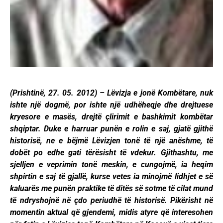
(Prishtinë, 27. 05. 2012) – Lëvizja e jonë Kombëtare, nuk
ishte një dogmë, por ishte një udhëheqje dhe drejtuese
kryesore e masës, drejtë çlirimit e bashkimit kombëtar
shqiptar. Duke e harruar punën e rolin e saj, gjatë gjithë
historisë, ne e bëjmë Lëvizjen tonë të një anëshme, të
dobët po edhe gati tërësisht të vdekur. Gjithashtu, me
sjelljen e veprimin tonë meskin, e cungojmë, ia heqim
shpirtin e saj të gjallë, kurse vetes ia minojmë lidhjet e së
kaluarës me punën praktike të ditës së sotme të cilat mund
të ndryshojnë në çdo periudhë të historisë. Pikërisht në
momentin aktual që gjendemi, midis atyre që interesohen