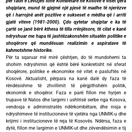
për fatin e Lëvizjes tonë Kombëtare në Kosovë e viset tjera
shqiptare, mund të gjejmë një pjesë të madhe të njerëzve
që i harrojnë anët pozitive e sukseset e mëdha që i arriti
gjatë viteve (1981-2000). Çdo qytetar shqiptar e ka të
çartë se janë bërë kthesa të tilla rrënjësore, të cilat e kanë
ndryshuar me hapa të jashtëzakonshëm situatën politike e
shoqërore që mundësuan realizimin e aspiratave të
kahmotshme historike.
Për ta sqaruar më mirë çështjen, do të mundohemi ta
shohim ndryshimin që është bërë konkretisht në sferat
shoqërore, politike e ekonomike në vitet e pasluftës në
Kosovë. Aktualisht, përpara na kanë dalë dy faza të
rëndësishme të zhvillimit të përgjithshëm politik,
ekonomik e shoqëror. Faza e parë fillon me hyrjen e
trupave të Natos dhe largimi i ushtrisë serbe nga Kosova,
vendosja e administratës ndërkombëtare, dhe nisja e
ndryshimeve të institucioneve të vjetëra nga UNMIK-u dhe
krijimi i institucioneve të reja të Kosovës. Ndërsa, faza e
dytë, fillon me largimin e UNMIK-ut dhe zëvendësimin e tij