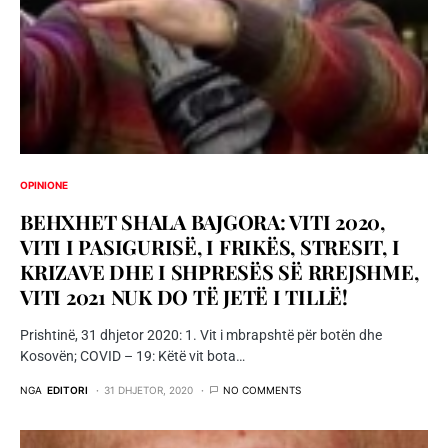
OPINIONE
BEHXHET SHALA BAJGORA: VITI 2020,
VITI I PASIGURISË, I FRIKËS, STRESIT, I
KRIZAVE DHE I SHPRESËS SË RREJSHME,
VITI 2021 NUK DO TË JETË I TILLË!
Prishtinë, 31 dhjetor 2020: 1. Vit i mbrapshtë për botën dhe
Kosovën; COVID – 19: Këtë vit bota…
NGA
EDITORI
31 DHJETOR, 2020
NO COMMENTS