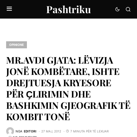
Pashtriku
OPINIONE
MR.AVDI GJATA: LËVIZJA
JONË KOMBËTARE, ISHTE
DREJTUESJA KRYESORE
PËR ҪLIRIMIN DHE
BASHKIMIN GJEOGRAFIK TË
KOMBIT TONË
NGA
EDITORI
27 MAJ, 2012
7 MINUTA PËR TË LEXUAR