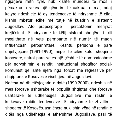
ngjarjeve rreth tyre, nuk kishte mundësi të mos i
përcaktonin vetes një qëndrim të caktuar e real, ndaj
këtyre ndeshjeje të dy tendencave të ndryshme të cilat
kishin mbetur edhe më tutje në kuadrin e sistemit
Jugosllav. Ato prapseprapë i përcaktonin mënyrat
krejtësisht të ndryshme të këtij sistemi shoqëror i cili
megjithate në vete përmbante një numër të madh
influencash përparimtare. Kështu, periudha e pare
dhjetvjeçare (1981-1990), nëpër të cilën kaloi shoqëria
kosovare, shtroi para vetes një çështje të domosdoshme
për ndryshimin e rendit institucional shoqëror social-
komunist që ishte njëra nga forcat më regressive për
shqiptarët e Kosovës e viset tjera në Jugosllavi.
Ndërsa në dhjetëvjeçarin e dytë (1990-2000), ndeshja në
mes forcave ushtarake të popullit shqiptar dhe forcave
ushtarake të udhëheqjes Jugosllave me rastin e
kërkesave midis tendencave të ndryshme të zhvillimit
shoqëror të Kosovës, asnjëherë nuk ishin vënë në rendin e
ditës nga udhëheqia e athershme Jugosllave, pasi të