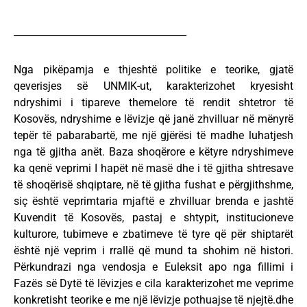
____________________________________
Nga pikëpamja e thjeshtë politike e teorike, gjatë
qeverisjes së UNMIK-ut, karakterizohet kryesisht
ndryshimi i tipareve themelore të rendit shtetror të
Kosovës, ndryshime e lëvizje që janë zhvilluar në mënyrë
tepër të pabarabartë, me një gjërësi të madhe luhatjesh
nga të gjitha anët. Baza shoqërore e këtyre ndryshimeve
ka qenë veprimi I hapët në masë dhe i të gjitha shtresave
të shoqërisë shqiptare, në të gjitha fushat e përgjithshme,
siç është veprimtaria mjaftë e zhvilluar brenda e jashtë
Kuvendit të Kosovës, pastaj e shtypit, institucioneve
kulturore, tubimeve e zbatimeve të tyre që për shiptarët
është një veprim i rrallë që mund ta shohim në histori.
Përkundrazi nga vendosja e Euleksit apo nga fillimi i
Fazës së Dytë të lëvizjes e cila karakterizohet me veprime
konkretisht teorike e me një lëvizje pothuajse të njejtë.dhe