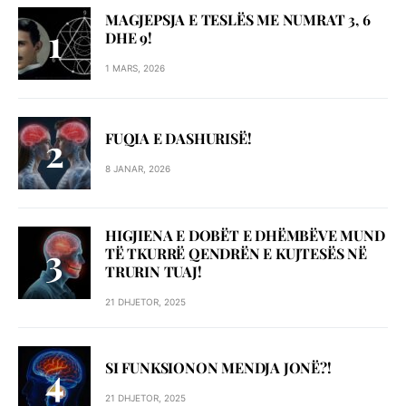
MAGJEPSJA E TESLËS ME NUMRAT 3, 6
DHE 9!
1 MARS, 2026
FUQIA E DASHURISË!
8 JANAR, 2026
HIGJIENA E DOBËT E DHËMBËVE MUND
TË TKURRË QENDRËN E KUJTESËS NË
TRURIN TUAJ!
21 DHJETOR, 2025
SI FUNKSIONON MENDJA JONË?!
21 DHJETOR, 2025