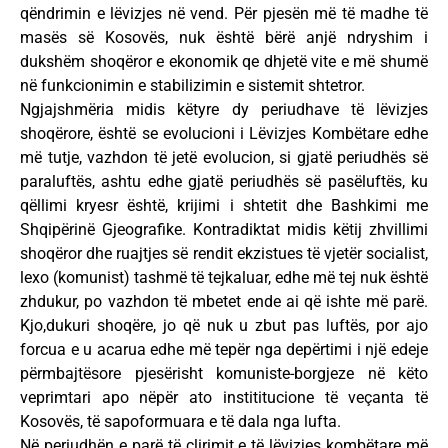
qëndrimin e lëvizjes në vend. Për pjesën më të madhe të
masës së Kosovës, nuk është bërë anjë ndryshim i
dukshëm shoqëror e ekonomik qe dhjetë vite e më shumë
në funkcionimin e stabilizimin e sistemit shtetror.
Ngjajshmëria midis këtyre dy periudhave të lëvizjes
shoqërore, është se evolucioni i Lëvizjes Kombëtare edhe
më tutje, vazhdon të jetë evolucion, si gjatë periudhës së
paraluftës, ashtu edhe gjatë periudhës së pasëluftës, ku
qëllimi kryesr është, krijimi i shtetit dhe Bashkimi me
Shqipërinë Gjeografike. Kontradiktat midis këtij zhvillimi
shoqëror dhe ruajtjes së rendit ekzistues të vjetër socialist,
lexo (komunist) tashmë të tejkaluar, edhe më tej nuk është
zhdukur, po vazhdon të mbetet ende ai që ishte më parë.
Kjo,dukuri shoqëre, jo që nuk u zbut pas luftës, por ajo
forcua e u acarua edhe më tepër nga depërtimi i një edeje
përmbajtësore pjesërisht komuniste-borgjeze në këto
veprimtari apo nëpër ato instititucione të veçanta të
Kosovës, të sapoformuara e të dala nga lufta.
Në periudhën e parë të çlirimit e të lëvizjes kombëtare më