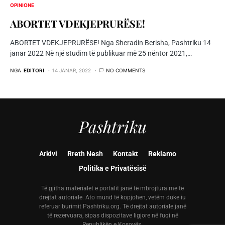
OPINIONE
ABORTET VDEKJEPRURËSE!
ABORTET VDEKJEPRURËSE! Nga Sheradin Berisha, Pashtriku 14
janar 2022 Në një studim të publikuar më 25 nëntor 2021,…
NGA
EDITORI
14 JANAR, 2022
NO COMMENTS
Pashtriku
Arkivi
Rreth Nesh
Kontakt
Reklamo
Politika e Privatësisë
Të gjitha materialet e portalit janë të mbrojtura me të
drejtat autoriale. Ato mund të kopjohen, vetëm duke iu
referuar burimit Pashtriku.org. Të drejtat autoriale janë
të rezervuara, sipas dispozitave ligjore në fuqi në
Republikën e Kosovës.