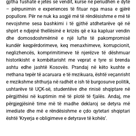
gjitha fushatë e jetës së vendit, kurse në periudhën e dytë
– përpunimin e experiences të fituar nga masa e gjërë
popullore. Për ne nuk ka asgjë më të rëndësishme e më të
nevojshme sesa bashkimi i të gjithë atdhetarëve që në
shpirt e ndjejnë thellësinë e krizës që e ka kapluar vendin
dhe domosdoshmërinë e një lufte të pakompromisë
kundër keqpërdorimeve, keq menaxhimeve, korrupcionit,
neglizhencës, komprimitimeve të njerëzve të dëshmuar
historikisht e kombëtarisht me veprat e tyre si brenda
ashtu edhe jashtë Kosovës. Prandaj në këto kushte e
rrethana tepër të acaruara e të rrezikuara, është veçanrisht
e rrezikshme shthurja në radhët e ish të burgosurve politik,
ushtarëve të UÇK-së, studentëve dhe rinisë shqiptare në
përgjithësi në kuptimin më të plotë të fjalës. Andaj, me
përgjegjësinë time më të madhe deklaroj se detyra më
imediate dhe më e rëndësishme e çdo qytetari shqiptari
është ‘Kryerja e obligimeve e detyrave të kohës’.