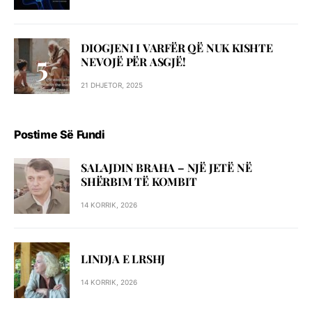
DIOGJENI I VARFËR QË NUK KISHTE
NEVOJË PËR ASGJË!
21 DHJETOR, 2025
Postime Së Fundi
SALAJDIN BRAHA – NJЁ JETЁ NЁ
SHЁRBIM TЁ KOMBIT
14 KORRIK, 2026
LINDJA E LRSHJ
14 KORRIK, 2026