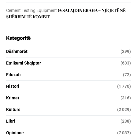
SALAJDIN BRAHA – NJЁ JETЁ NЁ
Cement Testing Equipment
te
SHЁRBIM TЁ KOMBIT
Kategoritë
Dëshmorët
(299)
Etnikumi Shqiptar
(633)
Filozofi
(72)
Histori
(1 770)
Krimet
(316)
Kulturë
(2 029)
Libri
(238)
Opinione
(7 037)