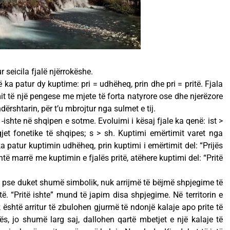
 seicila fjalë njërrokëshe.
ë ka patur dy kuptime: pri = udhëheq, prin dhe pri = pritë. Fjala
mit të një pengese me mjete të forta natyrore ose dhe njerëzore
ërshtarin, për t’u mbrojtur nga sulmet e tij.
s -ishte në shqipen e sotme. Evoluimi i kësaj fjale ka qenë: ist >
jet fonetike të shqipes; s > sh. Kuptimi emërtimit varet nga
i ka patur kuptimin udhëheq, prin kuptimi i emërtimit del: “Prijës
shtë marrë me kuptimin e fjalës pritë, atëhere kuptimi del: “Pritë
he pse duket shumë simbolik, nuk arrijmë të bëjmë shpjegime të
. “Pritë ishte” mund të japim disa shpjegime. Në territorin e
k është arritur të zbulohen gjurmë të ndonjë kalaje apo prite të
nës, jo shumë larg saj, dallohen qartë mbetjet e një kalaje të