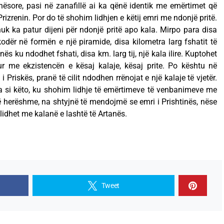
ësore, pasi në zanafillë ai ka qënë identik me emërtimet që
rizrenin. Por do të shohim lidhjen e këtij emri me ndonjë pritë.
 nuk ka patur dijeni për ndonjë pritë apo kala. Mirpo para disa
odër në formën e një piramide, disa kilometra larg fshatit të
nës ku ndodhet fshati, disa km. larg tij, një kala ilire. Kuptohet
hur me ekzistencën e kësaj kalaje, kësaj prite. Po kështu në
i Priskës, pranë të cilit ndodhen rrënojat e një kalaje të vjetër.
ra si këto, ku shohim lidhje të emërtimeve të venbanimeve me
ë herëshme, na shtyjnë të mendojmë se emri i Prishtinës, nëse
 lidhet me kalanë e lashtë të Artanës.
Tweet