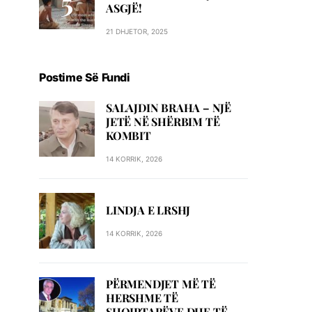
ASGJË!
21 DHJETOR, 2025
Postime Së Fundi
SALAJDIN BRAHA – NJЁ
JETЁ NЁ SHЁRBIM TЁ
KOMBIT
14 KORRIK, 2026
LINDJA E LRSHJ
14 KORRIK, 2026
PËRMENDJET MË TË
HERSHME TË
SHQIPTARËVE DHE TË