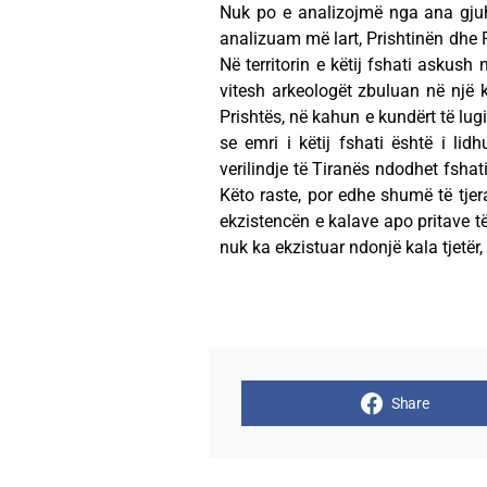
Nuk po e analizojmë nga ana gjuh
analizuam më lart, Prishtinën dhe P
Në territorin e këtij fshati askush
vitesh arkeologët zbuluan në një k
Prishtës, në kahun e kundërt të lugi
se emri i këtij fshati është i lid
verilindje të Tiranës ndodhet fshati 
Këto raste, por edhe shumë të tje
ekzistencën e kalave apo pritave t
nuk ka ekzistuar ndonjë kala tjetër,
Share