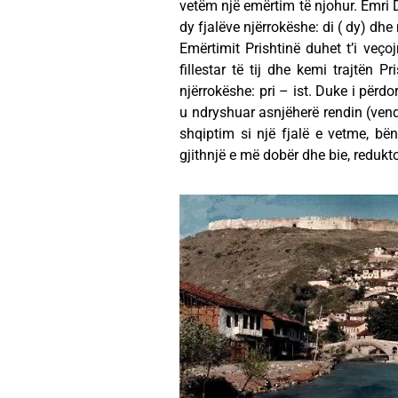
vetëm një emërtim të njohur. Emri D
dy fjalëve njërrokëshe: di ( dy) dh
Emërtimit Prishtinë duhet t’i veço
fillestar të tij dhe kemi trajtën P
njërrokëshe: pri – ist. Duke i përdor
u ndryshuar asnjëherë rendin (vendo
shqiptim si një fjalë e vetme, bën
gjithnjë e më dobër dhe bie, redukto