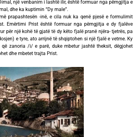
imal, një venbanim i lashtë ilir, është formuar nga përngjitja e
e mal, dhe ka kuptimin “Dy male”.
jmë prapashtesën -inë, e cila nuk ka qenë pjesë e formulimit
rist. Emërtimi Prist është formuar nga përngjitja e dy fjalëve
ur për një kohë të gjatë të dy këto fjalë pranë njëra- tjetrës, pa
sjen) e tyre, ato arrijnë të shqiptohen si një fjalë e vetme. Ky
 që zanoria /i/ e parë, duke mbetur jashtë theksit, dëgjohet
het dhe mbetet trajta Prist.