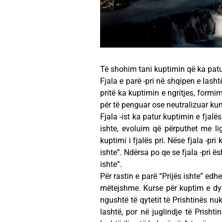
Të shohim tani kuptimin që ka patur
Fjala e parë -pri në shqipen e lasht
pritë ka kuptimin e ngritjes, formi
për të penguar ose neutralizuar kund
Fjala -ist ka patur kuptimin e fjalë
ishte, evoluim që përputhet me lig
kuptimi i fjalës pri. Nëse fjala -pr
ishte”. Ndërsa po qe se fjala -pri ë
ishte”.
Për rastin e parë “Prijës ishte” ed
mëtejshme. Kurse për kuptim e dytë
ngushtë të qytetit të Prishtinës nu
lashtë, por në juglindje të Prishti