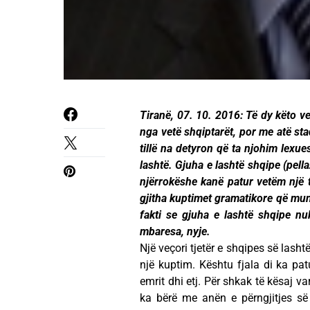
Tiranë, 07. 10. 2016: Të dy këto v
nga vetë shqiptarët, por me atë sta
tillë na detyron që ta njohim lexue
lashtë. Gjuha e lashtë shqipe (pellaz
njërrokëshe kanë patur vetëm një t
gjitha kuptimet gramatikore që mund 
fakti se gjuha e lashtë shqipe nu
mbaresa, nyje.
Një veçori tjetër e shqipes së las
një kuptim. Kështu fjala di ka patu
emrit dhi etj. Për shkak të kësaj 
ka bërë me anën e përngjitjes s