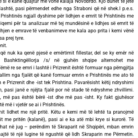
ose si e kanë quajtur më vonë kalaja Novobrdo. Kjo duhet të jetë
lashtë, pasi përmendet edhe nga Straboni që në shek.I p.e.s.
 Prishtinës ngjall dyshime për lidhjen e emrit të Prishtinës me
piqemi për ta analizuar më tej mundësinë e lidhjes së emrit të
idhjen e emrave të venbanimeve me kala apo prita i kemi vënë
a prej tyre.
nit.
ë nuk ka qenë pjesë e emërtimit fillestar, del se ky emër në
is, Bashktingëllorja /s/ në gjuhën shqipe alternohet me
Vëmë re se emri i lashtë i Prizrenit është formuar nga përngjitja
Dallim nga fjalët që kanë formuar emrin e Prishtinës me ato të
in e Prizrenit dhe -ist tek Prishtina. Pavarësisht këtij ndryshimi
m, pasi janë e njëjta fjalë por në stade të ndryshme zhvillimi.
, më pas është bërë -ist dhe më pas -isht. Ky fakt gjuhësor
 më i vjetër se ai i Prishtinës.
it lidhet me një pritë. Këtu e kemi më të lehtë ta pranojmë
enit me pritën (kalanë), pasi ai e ka atë mbi krye si kurorë. Të
fshat në jug – perëndim të Skraparit në Shqipëri, mban emrin
ajtë të një lugine të ngushtë që lidh Skraparin me Përmetin.