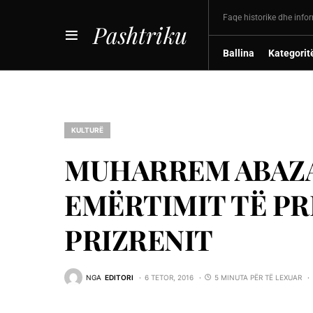
Faqe historike dhe info
Pashtriku
Ballina
Kategorit
KULTURË
MUHARREM ABAZAJ
EMËRTIMIT TË PR
PRIZRENIT
NGA
EDITORI
6 TETOR, 2016
5 MINUTA PËR TË LEXUAR