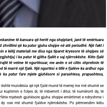
enbanime të banuara që herët nga shqiptarë, janë të emërtuara
d zhvillimi që ka patur gjuha shqipe në atë periudhë. Një fakt i
sin e këtij materiali me disa nga tiparet kryesore të shqipes së
gjishtja) i ka patur të gjitha fjalët e saj njërrokëshe. Këto fjalë
rajtë të vetme të ngurtësuar, me anën e së cilës shprehnin të
të marrë një fjalë. Një ngurtësi e tillë e fjalëve ka ardhur nga
k ka patur fare mjete gjuhësore si parashtesa, prapashtesa,
htë është mundësia që një fjalë mund të merrej me më shumë se
r kuptimin e foljes di, të mbiemrit i ditur, të numërorit dy, të
varfërie mjetesh gjuhësore gjuha shqipe emërtimet e ndryshme i
ë dy ose më shumë fjalëve njërrokëshe. Po përmendim këtu