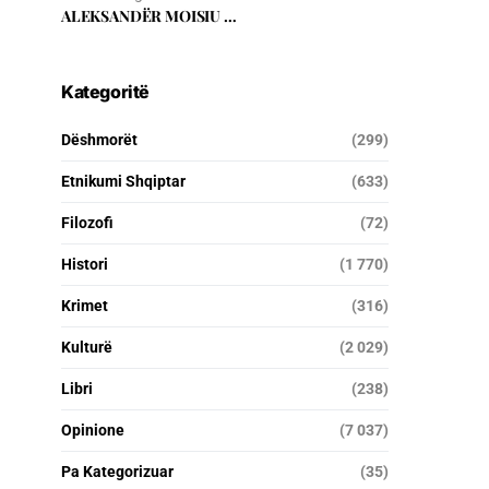
ALEKSANDËR MOISIU …
Kategoritë
Dëshmorët
(299)
Etnikumi Shqiptar
(633)
Filozofi
(72)
Histori
(1 770)
Krimet
(316)
Kulturë
(2 029)
Libri
(238)
Opinione
(7 037)
Pa Kategorizuar
(35)