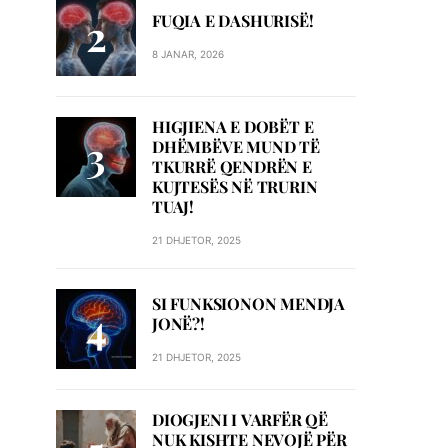
FUQIA E DASHURISË!
8 JANAR, 2026
HIGJIENA E DOBËT E
DHËMBËVE MUND TË
TKURRË QENDRËN E
KUJTESËS NË TRURIN
TUAJ!
21 DHJETOR, 2025
SI FUNKSIONON MENDJA
JONË?!
21 DHJETOR, 2025
DIOGJENI I VARFËR QË
NUK KISHTE NEVOJË PËR