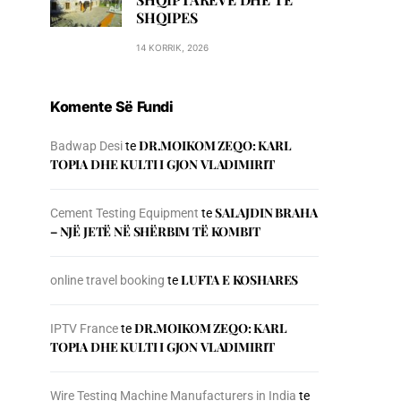
SHQIPES
14 KORRIK, 2026
Komente Së Fundi
DR.MOIKOM ZEQO: KARL
Badwap Desi
te
TOPIA DHE KULTI I GJON VLADIMIRIT
SALAJDIN BRAHA
Cement Testing Equipment
te
– NJЁ JETЁ NЁ SHЁRBIM TЁ KOMBIT
LUFTA E KOSHARES
online travel booking
te
DR.MOIKOM ZEQO: KARL
IPTV France
te
TOPIA DHE KULTI I GJON VLADIMIRIT
Wire Testing Machine Manufacturers in India
te