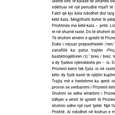
lashtë ilire, të kalasë së Artanës 
ndërtuar në një periudhë mjaft të 
Fakti që kjo kala ndodhet disi larg
këtë kala. Megjithatë duhet të për
Prishtinës me këtë kala – pritë. L
re në shumë raste. Do të shohim dis
Të shohim emërin e qytetit të Prizre
Duke i veçuar prapashtesën /ren/ q
zanafillë ka patur trajtën -Pr
bashktingëlloren /z/.’ bres / brez. 
e dy fjalëve njërrokëshe pri – is. 
Prizrenit kemi tek fjala -is në rast
këto dy fjalë kanë të njëjtin kupti
Trajta më e herëshme ka qenë -is
provon se venbanimi i Prizrenit është
Shohim se edhe emërtimi i Prizren
lidhjen e emrit të qytetit të Prizr
shohim edhe një rast tjetër. Një 
Prishtë. Ai ndodhet në krahun e m