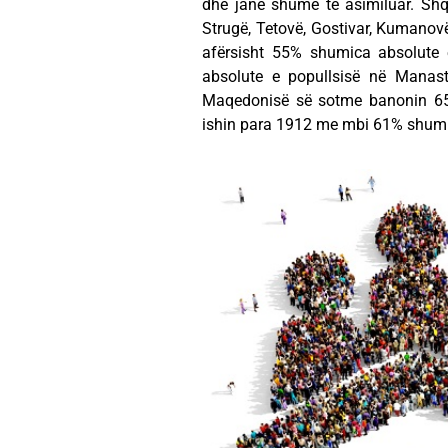
dhe janë shumë të asimiluar. Shq
Strugë, Tetovë, Gostivar, Kumanov
afërsisht 55% shumica absolute
absolute e popullsisë në Manasti
Maqedonisë së sotme banonin 650
ishin para 1912 me mbi 61% shumic