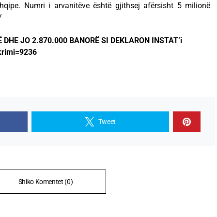
qipe. Numri i arvanitëve është gjithsej afërsisht 5 milionë
/
 DHE JO 2.870.000 BANORË SI DEKLARON INSTAT’i
krimi=9236
Tweet
Shiko Komentet (0)