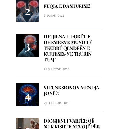
FUQIA E DASHURISË!
8 JANAR, 2026
HIGJIENA E DOBËT E
DHËMBËVE MUND TË
TKURRË QENDRËN E
KUJTESËS NË TRURIN
TUAJ!
21 DHJETOR, 2025
SI FUNKSIONON MENDJA
JONË?!
21 DHJETOR, 2025
DIOGJENI I VARFËR QË
NUK KISHTE NEVOJË PËR