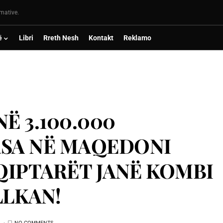
rmative.
ë
Libri
Rreth Nesh
Kontakt
Reklamo
Ë 3.100.000
RSA NË MAQEDONI
HQIPTARËT JANË KOMBI
LLKAN!
NO COMMENTS