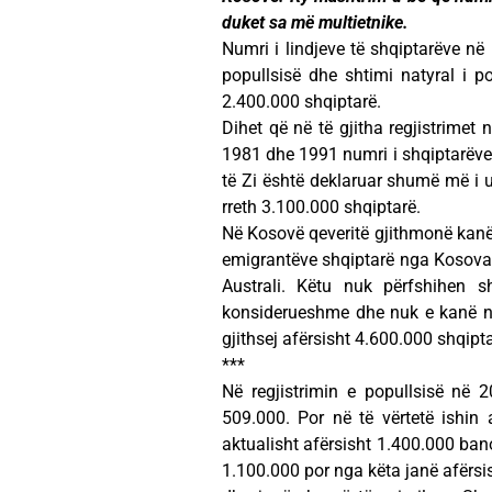
duket sa më multietnike.
Numri i lindjeve të shqiptarëve në
popullsisë dhe shtimi natyral i 
2.400.000 shqiptarë.
Dihet që në të gjitha regjistrimet
1981 dhe 1991 numri i shqiptarëv
të Zi është deklaruar shumë më i u
rreth 3.100.000 shqiptarë.
Në Kosovë qeveritë gjithmonë kanë 
emigrantëve shqiptarë nga Kosova
Australi. Këtu nuk përfshihen 
konsiderueshme dhe nuk e kanë n
gjithsej afërsisht 4.600.000 shqipta
***
Në regjistrimin e popullsisë në 
509.000. Por në të vërtetë ishin
aktualisht afërsisht 1.400.000 ba
1.100.000 por nga këta janë afërsis