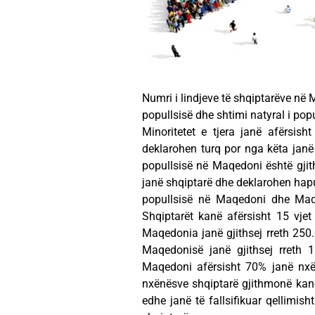
Numri i lindjeve të shqiptarëve në 
popullsisë dhe shtimi natyral i pop
Minoritetet e tjera janë afërsish
deklarohen turq por nga këta janë
popullsisë në Maqedoni është gjith
janë shqiptarë dhe deklarohen hapu
popullsisë në Maqedoni dhe Maqe
Shqiptarët kanë afërsisht 15 vje
Maqedonia janë gjithsej rreth 250
Maqedonisë janë gjithsej rreth 
Maqedoni afërsisht 70% janë nxë
nxënësve shqiptarë gjithmonë kanë 
edhe janë të fallsifikuar qellimis