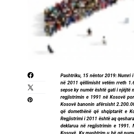
Pashtriku, 15 nëntor 2019: Numri i
në 2011 qëllimisht vetëm rreth 1
sepse ky numër është gati i njëjtë
regjistrimin e 1991 në Kosovë por
Kosovë banonin afërsisht 2.200.00
që domethënë që shqiptarët e Kos
Regjistrimi i 2011 është aq qeshar
deklarua në regjistrimin e 1991. 
Kosovë. Ky mashtrim u bë që numri