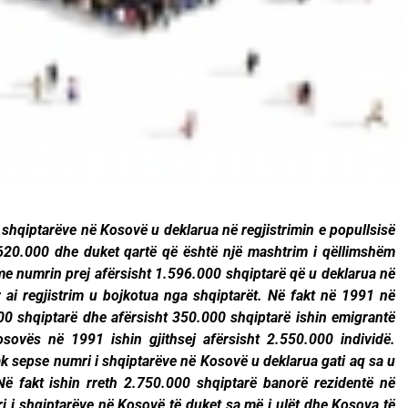
 shqiptarëve në Kosovë u deklarua në regjistrimin e popullsisë
.620.000 dhe duket qartë që është një mashtrim i qëllimshëm
 me numrin prej afërsisht 1.596.000 shqiptarë që u deklarua në
 ai regjistrim u bojkotua nga shqiptarët. Në fakt në 1991 në
0 shqiptarë dhe afërsisht 350.000 shqiptarë ishin emigrantë
ovës në 1991 ishin gjithsej afërsisht 2.550.000 individë.
ak sepse numri i shqiptarëve në Kosovë u deklarua gati aq sa u
Në fakt ishin rreth 2.750.000 shqiptarë banorë rezidentë në
 i shqiptarëve në Kosovë të duket sa më i ulët dhe Kosova të