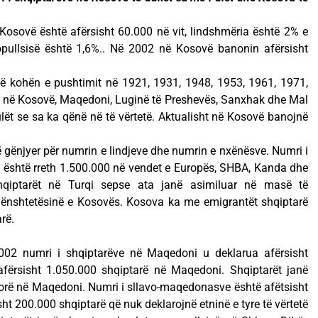
 Kosovë është afërsisht 60.000 në vit, lindshmëria është 2% e
popullsisë është 1,6%.. Në 2002 në Kosovë banonin afërsisht
 në kohën e pushtimit në 1921, 1931, 1948, 1953, 1961, 1971,
e në Kosovë, Maqedoni, Luginë të Preshevës, Sanxhak dhe Mal
lët se sa ka qënë në të vërtetë. Aktualisht në Kosovë banojnë
gënjyer për numrin e lindjeve dhe numrin e nxënësve. Numri i
 është rreth 1.500.000 në vendet e Europës, SHBA, Kanda dhe
shqiptarët në Turqi sepse ata janë asimiluar në masë të
ënshtetësinë e Kosovës. Kosova ka me emigrantët shqiptarë
rë.
2002 numri i shqiptarëve në Maqedoni u deklarua afërsisht
 afërsisht 1.050.000 shqiptarë në Maqedoni. Shqiptarët janë
norë në Maqedoni. Numri i sllavo-maqedonasve është afëtsisht
ht 200.000 shqiptarë që nuk deklarojnë etninë e tyre të vërtetë