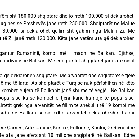
rsisht 180.000 shqiptarë dhe jo rreth 100.000 si deklarohet.
Luginës së Preshevës janë rreth 250.000. Shqiptarët në Mal të
h 30.000 si deklarohet qëllimisht gabim nga Mali i Zi. Me
it të Zi janë rreth 120.000. Këta janë vetëm ata që deklarohen
ogaritur Rumaninë, kombi më i madh në Ballkan. Gjithsej
në individë në Ballkan. Me emigrantët shqiptarët janë afërsisht
a që deklarohen shqiptarë. Me arvanitët dhe shqiptarët e tjerë
ë më të larta. As shqiptarët e Turqisë nuk përfshihen në këto
kombet e tjera të Ballkanit janë shumë të vegjël. Në Ballkan
opullsisë kurse kombet e tjera kanë humbje të popullsisë.
shtetit grek nga arvanitët në fillim të shekullit të 19 kombi me
 madh në Ballkan sepse edhe arvanitët deklaroheshin hapur
ë Çamëri, Artë, Janinë, Konicë, Follorinë, Kostur, Grebene dhe
e ata janë afërsisht 10 milionë shqiptarë në Ballkan. Edhe