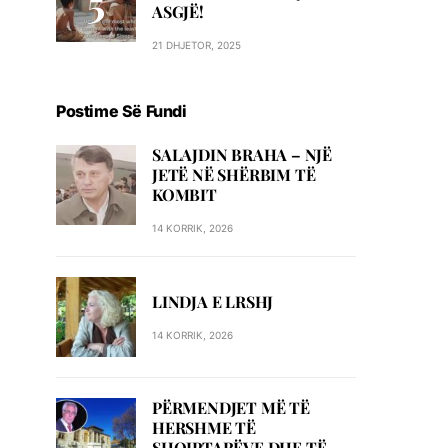
ASGJË!
21 DHJETOR, 2025
Postime Së Fundi
SALAJDIN BRAHA – NJЁ
JETЁ NЁ SHЁRBIM TЁ
KOMBIT
14 KORRIK, 2026
LINDJA E LRSHJ
14 KORRIK, 2026
PËRMENDJET MË TË
HERSHME TË
SHQIPTARËVE DHE TË