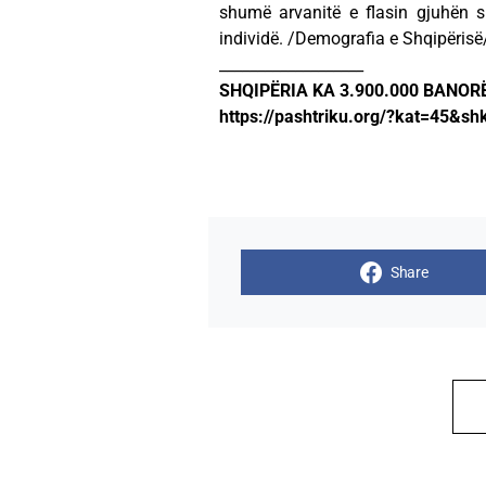
shumë arvanitë e flasin gjuhën sh
individë. /Demografia e Shqipërisë
___________________
SHQIPËRIA KA 3.900.000 BANORË
https://pashtriku.org/?kat=45&sh
Share