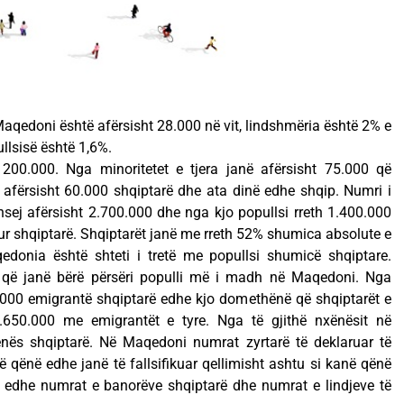
Maqedoni është afërsisht 28.000 në vit, lindshmëria është 2% e
ullsisë është 1,6%.
t 200.000. Nga minoritetet e tjera janë afërsisht 75.000 që
 afërsisht 60.000 shqiptarë dhe ata dinë edhe shqip. Numri i
sej afërsisht 2.700.000 dhe nga kjo popullsi rreth 1.400.000
r shqiptarë. Shqiptarët janë me rreth 52% shumica absolute e
donia është shteti i tretë me popullsi shumicë shqiptare.
t që janë bërë përsëri populli më i madh në Maqedoni. Nga
.000 emigrantë shqiptarë edhe kjo domethënë që shqiptarët e
1.650.000 me emigrantët e tyre. Nga të gjithë nxënësit në
nës shqiptarë. Në Maqedoni numrat zyrtarë të deklaruar të
qënë edhe janë të fallsifikuar qellimisht ashtu si kanë qënë
ht edhe numrat e banorëve shqiptarë dhe numrat e lindjeve të