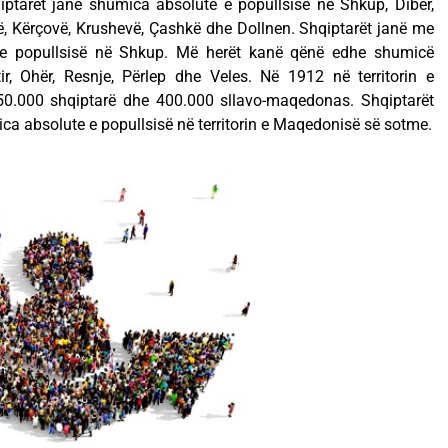
iptarët janë shumica absolute e popullsisë në Shkup, Dibër,
ë, Kërçovë, Krushevë, Çashkë dhe Dollnen. Shqiptarët janë me
 e popullsisë në Shkup. Më herët kanë qënë edhe shumicë
r, Ohër, Resnje, Përlep dhe Veles. Në 1912 në territorin e
.000 shqiptarë dhe 400.000 sllavo-maqedonas. Shqiptarët
a absolute e popullsisë në territorin e Maqedonisë së sotme.