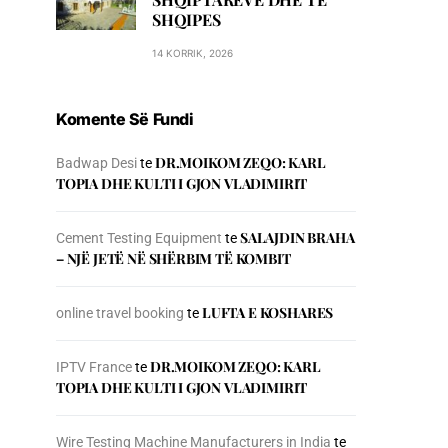
SHQIPES
14 KORRIK, 2026
Komente Së Fundi
DR.MOIKOM ZEQO: KARL
Badwap Desi
te
TOPIA DHE KULTI I GJON VLADIMIRIT
SALAJDIN BRAHA
Cement Testing Equipment
te
– NJЁ JETЁ NЁ SHЁRBIM TЁ KOMBIT
LUFTA E KOSHARES
online travel booking
te
DR.MOIKOM ZEQO: KARL
IPTV France
te
TOPIA DHE KULTI I GJON VLADIMIRIT
Wire Testing Machine Manufacturers in India
te