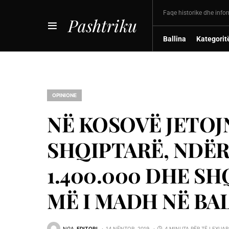
Faqe historike dhe info
Pashtriku
Ballina
Kategorit
OPINIONE
NË KOSOVË JETOJN
SHQIPTARË, NDË
1.400.000 DHE S
MË I MADH NË BA
NGA
EDITORI
14 NËNTOR, 2019
4 MINUTA PËR TË LEXUAR