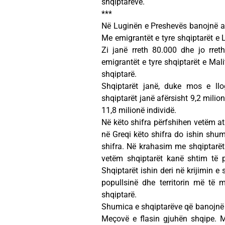
shqiptarëve.
***
Në Luginën e Preshevës banojnë afë
Me emigrantët e tyre shqiptarët e 
Zi janë rreth 80.000 dhe jo rret
emigrantët e tyre shqiptarët e Mal
shqiptarë.
Shqiptarët janë, duke mos e ll
shqiptarët janë afërsisht 9,2 milio
11,8 milionë individë.
Në këto shifra përfshihen vetëm at
në Greqi këto shifra do ishin shum
shifra. Në krahasim me shqiptarët 
vetëm shqiptarët kanë shtim të p
Shqiptarët ishin deri në krijimin e 
popullsinë dhe territorin më të
shqiptarë.
Shumica e shqiptarëve që banojnë n
Meçovë e flasin gjuhën shqipe. M