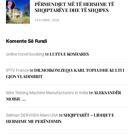
PËRMENDJET MË TË HERSHME TË
SHQIPTARËVE DHE TË SHQIPES
14 KORRIK, 2026
Komente Së Fundi
LUFTA E KOSHARES
online travel booking
te
DR.MOIKOM ZEQO: KARL TOPIA DHE KULTI I
IPTV France
te
GJON VLADIMIRIT
ALEKSANDËR
Wire Testing Machine Manufacturers in India
te
MOISIU …
SHQIPTARËT – LIDHJET E
Selman DERVISHI-Mani USA
te
HERSHME ME PERËNDIMIN