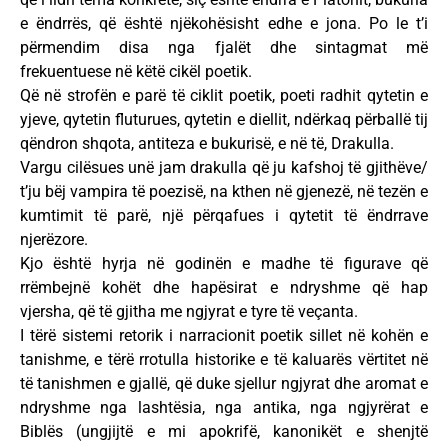
e ëndrrës, që është njëkohësisht edhe e jona. Po le t’i
përmendim disa nga fjalët dhe sintagmat më
frekuentuese në këtë cikël poetik.
Që në strofën e parë të ciklit poetik, poeti radhit qytetin e
yjeve, qytetin fluturues, qytetin e diellit, ndërkaq përballë tij
qëndron shqota, antiteza e bukurisë, e në të, Drakulla.
Vargu cilësues unë jam drakulla që ju kafshoj të gjithëve/
t’ju bëj vampira të poezisë, na kthen në gjenezë, në tezën e
kumtimit të parë, një përqafues i qytetit të ëndrrave
njerëzore.
Kjo është hyrja në godinën e madhe të figurave që
rrëmbejnë kohët dhe hapësirat e ndryshme që hap
vjersha, që të gjitha me ngjyrat e tyre të veçanta.
I tërë sistemi retorik i narracionit poetik sillet në kohën e
tanishme, e tërë rrotulla historike e të kaluarës vërtitet në
të tanishmen e gjallë, që duke sjellur ngjyrat dhe aromat e
ndryshme nga lashtësia, nga antika, nga ngjyrërat e
Biblës (ungjijtë e mi apokrifë, kanonikët e shenjtë