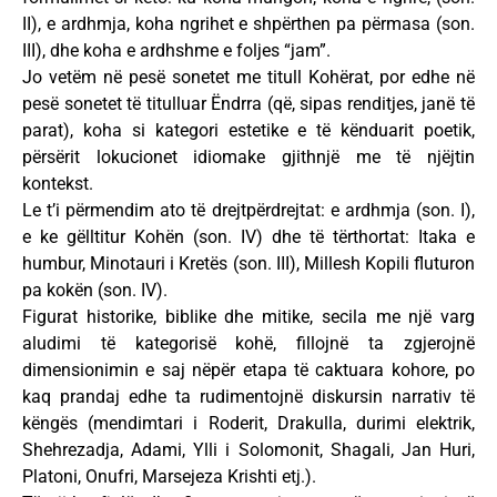
II), e ardhmja, koha ngrihet e shpërthen pa përmasa (son.
III), dhe koha e ardhshme e foljes “jam”.
Jo vetëm në pesë sonetet me titull Kohërat, por edhe në
pesë sonetet të titulluar Ëndrra (që, sipas renditjes, janë të
parat), koha si kategori estetike e të kënduarit poetik,
përsërit lokucionet idiomake gjithnjë me të njëjtin
kontekst.
Le t’i përmendim ato të drejtpërdrejtat: e ardhmja (son. I),
e ke gëlltitur Kohën (son. IV) dhe të tërthortat: Itaka e
humbur, Minotauri i Kretës (son. III), Millesh Kopili fluturon
pa kokën (son. IV).
Figurat historike, biblike dhe mitike, secila me një varg
aludimi të kategorisë kohë, fillojnë ta zgjerojnë
dimensionimin e saj nëpër etapa të caktuara kohore, po
kaq prandaj edhe ta rudimentojnë diskursin narrativ të
këngës (mendimtari i Roderit, Drakulla, durimi elektrik,
Shehrezadja, Adami, Ylli i Solomonit, Shagali, Jan Huri,
Platoni, Onufri, Marsejeza Krishti etj.).