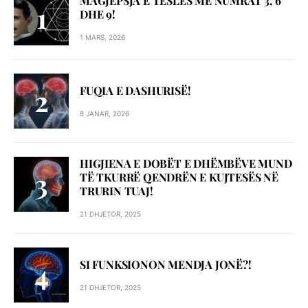
MAGJEPSJA E TESLËS ME NUMRAT 3, 6
DHE 9!
1 MARS, 2026
FUQIA E DASHURISË!
8 JANAR, 2026
HIGJIENA E DOBËT E DHËMBËVE MUND
TË TKURRË QENDRËN E KUJTESËS NË
TRURIN TUAJ!
21 DHJETOR, 2025
SI FUNKSIONON MENDJA JONË?!
21 DHJETOR, 2025