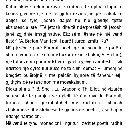
Koha fiktive, retrospektiva e ëndrrës, të gjitha etapat e
kohës gjer në një, që të gjitha ekzistojnë për shkak të
daljes së tyre, jashtë, daljes në një gjendje tjetër
ekzistencialiste. “Të jetosh dhe të ndërpresësh të jetosh,
janë zgjidhje imagjinative. Ekzistimi është në një vend
tjetër” (A. Breton Manifesti i parë i surealizmit). Ku?
Në pjesën e parë Ëndrrat, poeti që në sonetin e parë e
shtrin temën si një utopi e bukur (rrenë e bukur, A. Breton),
një futurizëm i pamundshëm: qyteti i yjeve i arqitektit i cili
ndërton një qytet fluturues në të cilin: demat – lumenj në
bregdet bulërojnë / me palcën hyjnore të fshehur etj.,
gjithçka që të fascinon me mosekzistim.
Diçka si ala P. B. Shell, Lui Aragon e Th. Eliot, në vizurën
surrealiste të pamjes së qytetit të ëndrrave të Platonit,
lexuesi shpejt përmbulohet me metaforat shpesh
zbukuruese dhe stolisëse të gjuhës së poetit, jo se hapin
ndonjë narracion.
Në vend të tyre, intonacioni i ngritur i zërit të poetit, radhit