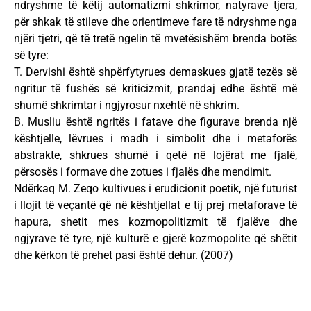
ndryshme të këtij automatizmi shkrimor, natyrave tjera,
për shkak të stileve dhe orientimeve fare të ndryshme nga
njëri tjetri, që të tretë ngelin të mvetësishëm brenda botës
së tyre:
T. Dervishi është shpërfytyrues demaskues gjatë tezës së
ngritur të fushës së kriticizmit, prandaj edhe është më
shumë shkrimtar i ngjyrosur nxehtë në shkrim.
B. Musliu është ngritës i fatave dhe figurave brenda një
kështjelle, lëvrues i madh i simbolit dhe i metaforës
abstrakte, shkrues shumë i qetë në lojërat me fjalë,
përsosës i formave dhe zotues i fjalës dhe mendimit.
Ndërkaq M. Zeqo kultivues i erudicionit poetik, një futurist
i llojit të veçantë që në kështjellat e tij prej metaforave të
hapura, shetit mes kozmopolitizmit të fjalëve dhe
ngjyrave të tyre, një kulturë e gjerë kozmopolite që shëtit
dhe kërkon të prehet pasi është dehur. (2007)