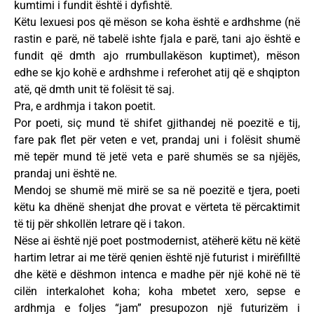
kumtimi i fundit është i dyfishtë.
Këtu lexuesi pos që mëson se koha është e ardhshme (në
rastin e parë, në tabelë ishte fjala e parë, tani ajo është e
fundit që dmth ajo rrumbullakëson kuptimet), mëson
edhe se kjo kohë e ardhshme i referohet atij që e shqipton
atë, që dmth unit të folësit të saj.
Pra, e ardhmja i takon poetit.
Por poeti, siç mund të shifet gjithandej në poezitë e tij,
fare pak flet për veten e vet, prandaj uni i folësit shumë
më tepër mund të jetë veta e parë shumës se sa njëjës,
prandaj uni është ne.
Mendoj se shumë më mirë se sa në poezitë e tjera, poeti
këtu ka dhënë shenjat dhe provat e vërteta të përcaktimit
të tij për shkollën letrare që i takon.
Nëse ai është një poet postmodernist, atëherë këtu në këtë
hartim letrar ai me tërë qenien është një futurist i mirëfilltë
dhe këtë e dëshmon intenca e madhe për një kohë në të
cilën interkalohet koha; koha mbetet xero, sepse e
ardhmja e foljes “jam” presupozon një futurizëm i