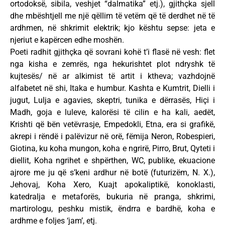
ortodoksë, sibila, veshjet “dalmatika” etj.), gjithçka sjell
dhe mbështjell me një qëllim të vetëm që të derdhet në të
ardhmen, në shkrimit elektrik; kjo kështu sepse: jeta e
njeriut e kapërcen edhe moshën.
Poeti radhit gjithçka që sovrani kohë t’i flasë në vesh: flet
nga kisha e zemrës, nga hekurishtet plot ndryshk të
kujtesës/ në ar alkimist të artit i ktheva; vazhdojnë
alfabetet në shi, Itaka e humbur. Kashta e Kumtrit, Dielli i
jugut, Lulja e agavies, skeptri, tunika e dërrasës, Hiçi i
Madh, goja e luleve, kalorësi të cilin e ha kali, aedët,
Krishti që bën vetëvrasje, Empedokli, Etna, era si grafikë,
akrepi i rëndë i palëvizur në orë, fëmija Neron, Robespieri,
Giotina, ku koha mungon, koha e ngrirë, Pirro, Brut, Qyteti i
diellit, Koha ngrihet e shpërthen, WC, publike, ekuacione
ajrore me ju që s’keni ardhur në botë (futurizëm, N. X.),
Jehovaj, Koha Xero, Kuajt apokaliptikë, konoklasti,
katedralja e metaforës, bukuria në pranga, shkrimi,
martirologu, peshku mistik, ëndrra e bardhë, koha e
ardhme e foljes ‘jam’, etj.