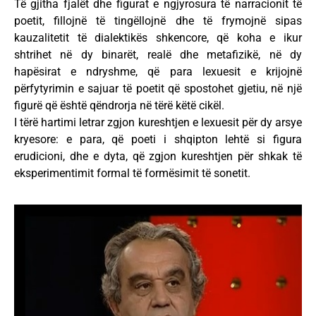
Të gjitha fjalët dhe figurat e ngjyrosura të narracionit të
poetit, fillojnë të tingëllojnë dhe të frymojnë sipas
kauzalitetit të dialektikës shkencore, që koha e ikur
shtrihet në dy binarët, realë dhe metafizikë, në dy
hapësirat e ndryshme, që para lexuesit e krijojnë
përfytyrimin e sajuar të poetit që spostohet gjetiu, në një
figurë që është qëndrorja në tërë këtë cikël.
I tërë hartimi letrar zgjon kureshtjen e lexuesit për dy arsye
kryesore: e para, që poeti i shqipton lehtë si figura
erudicioni, dhe e dyta, që zgjon kureshtjen për shkak të
eksperimentimit formal të formësimit të sonetit.