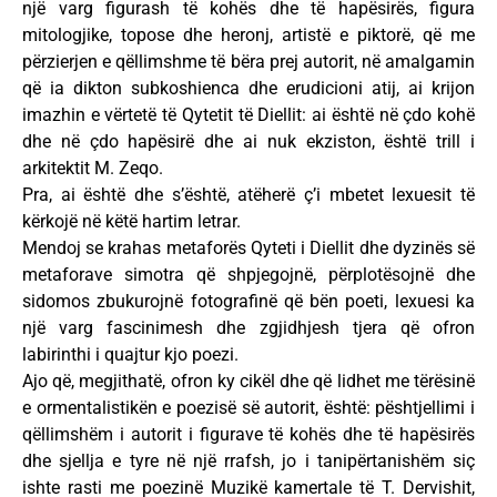
një varg figurash të kohës dhe të hapësirës, figura
mitologjike, topose dhe heronj, artistë e piktorë, që me
përzierjen e qëllimshme të bëra prej autorit, në amalgamin
që ia dikton subkoshienca dhe erudicioni atij, ai krijon
imazhin e vërtetë të Qytetit të Diellit: ai është në çdo kohë
dhe në çdo hapësirë dhe ai nuk ekziston, është trill i
arkitektit M. Zeqo.
Pra, ai është dhe s’është, atëherë ç’i mbetet lexuesit të
kërkojë në këtë hartim letrar.
Mendoj se krahas metaforës Qyteti i Diellit dhe dyzinës së
metaforave simotra që shpjegojnë, përplotësojnë dhe
sidomos zbukurojnë fotografinë që bën poeti, lexuesi ka
një varg fascinimesh dhe zgjidhjesh tjera që ofron
labirinthi i quajtur kjo poezi.
Ajo që, megjithatë, ofron ky cikël dhe që lidhet me tërësinë
e ormentalistikën e poezisë së autorit, është: pështjellimi i
qëllimshëm i autorit i figurave të kohës dhe të hapësirës
dhe sjellja e tyre në një rrafsh, jo i tanipërtanishëm siç
ishte rasti me poezinë Muzikë kamertale të T. Dervishit,