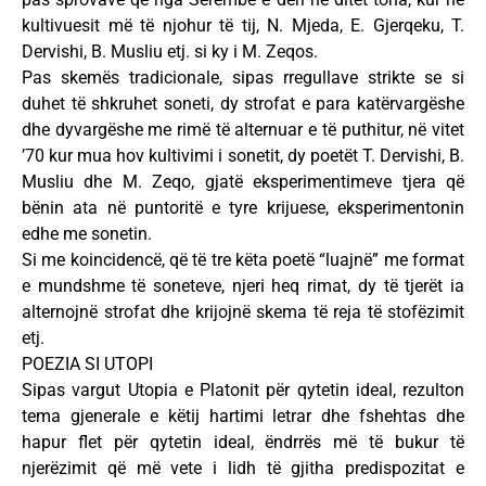
kultivuesit më të njohur të tij, N. Mjeda, E. Gjerqeku, T.
Dervishi, B. Musliu etj. si ky i M. Zeqos.
Pas skemës tradicionale, sipas rregullave strikte se si
duhet të shkruhet soneti, dy strofat e para katërvargëshe
dhe dyvargëshe me rimë të alternuar e të puthitur, në vitet
’70 kur mua hov kultivimi i sonetit, dy poetët T. Dervishi, B.
Musliu dhe M. Zeqo, gjatë eksperimentimeve tjera që
bënin ata në puntoritë e tyre krijuese, eksperimentonin
edhe me sonetin.
Si me koincidencë, që të tre këta poetë “luajnë” me format
e mundshme të soneteve, njeri heq rimat, dy të tjerët ia
alternojnë strofat dhe krijojnë skema të reja të stofëzimit
etj.
POEZIA SI UTOPI
Sipas vargut Utopia e Platonit për qytetin ideal, rezulton
tema gjenerale e këtij hartimi letrar dhe fshehtas dhe
hapur flet për qytetin ideal, ëndrrës më të bukur të
njerëzimit që më vete i lidh të gjitha predispozitat e