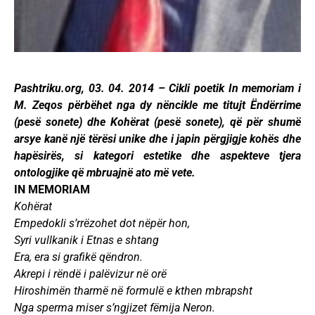
Pashtriku.org, 03. 04. 2014 – Cikli poetik In memoriam i
M. Zeqos përbëhet nga dy nëncikle me titujt Ëndërrime
(pesë sonete) dhe Kohërat (pesë sonete), që për shumë
arsye kanë një tërësi unike dhe i japin përgjigje kohës dhe
hapësirës, si kategori estetike dhe aspekteve tjera
ontologjike që mbruajnë ato më vete.
IN MEMORIAM
Kohërat
Empedokli s’rrëzohet dot nëpër hon,
Syri vullkanik i Etnas e shtang
Era, era si grafikë qëndron.
Akrepi i rëndë i palëvizur në orë
Hiroshimën tharmë në formulë e kthen mbrapsht
Nga sperma miser s’ngjizet fëmija Neron.