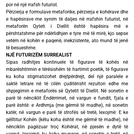
por në një rrafsh futurist.
Përzierja e formulave metaforike, përzierja e kohërave dhe
e hapësirave me synim të daljes në rrafshin futurist, në
metaforën Qyteti i Diellit është hapësira më e
përshtatshme për ndërlidhjen e tyre më të mirë, kjo sepse
vetëm në kohën e paqenë, inekzistente, ato mund të jenë
të besueshme.
NJË FUTURIZËM SURREALIST
Sipas radhitjes kontinuele të figurave të kohës në
mbarështrimin e tërësishëm të hartimit poetik, të figurave
ku koha stigmatizohet drejtpërdrejt, del një paralele e
saktë letrare në të cilën çuditërisht rezulton edhe me
shpjegimin e metaforës së Qytetit të Diellit. Në sonetin e
parë të nënciklit Ëndërrimet, në vargun e fundit, fjala e
parë është: e Ardhmja (me gërmë të madhe), në sonetin
katër, në vargun e parë të strofës së tretë, lexojmë: E ke
gëlltitur Kohën (këtu koha është me gërmë të madhe), në
nënciklin pagëzuar troç Kohërat, në pjesën e dytë të
vargut, lexojmë: ku koha mungon, në sonetin e tretë, në