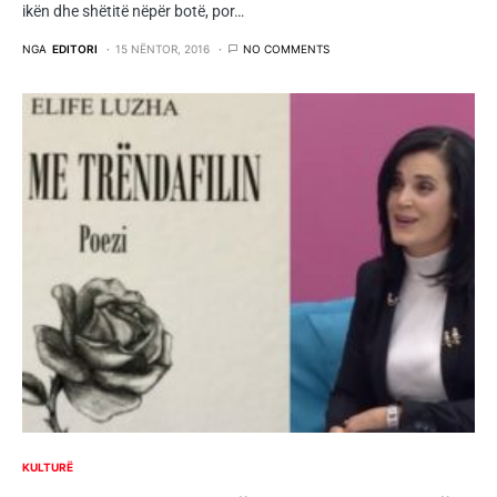
ikën dhe shëtitë nëpër botë, por…
NGA
EDITORI
15 NËNTOR, 2016
NO COMMENTS
KULTURË