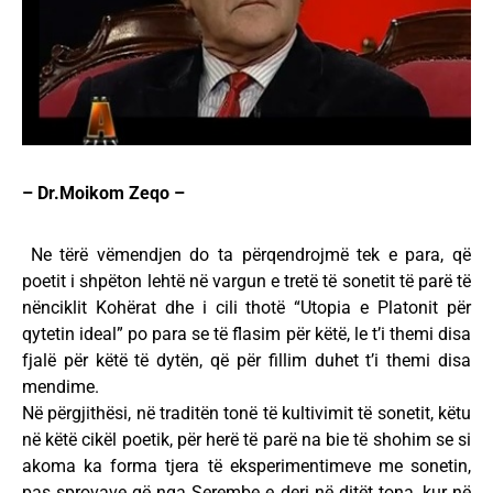
– Dr.Moikom Zeqo –
Ne tërë vëmendjen do ta përqendrojmë tek e para, që
poetit i shpëton lehtë në vargun e tretë të sonetit të parë të
nënciklit Kohërat dhe i cili thotë “Utopia e Platonit për
qytetin ideal” po para se të flasim për këtë, le t’i themi disa
fjalë për këtë të dytën, që për fillim duhet t’i themi disa
mendime.
Në përgjithësi, në traditën tonë të kultivimit të sonetit, këtu
në këtë cikël poetik, për herë të parë na bie të shohim se si
akoma ka forma tjera të eksperimentimeve me sonetin,
pas sprovave që nga Serembe e deri në ditët tona, kur në