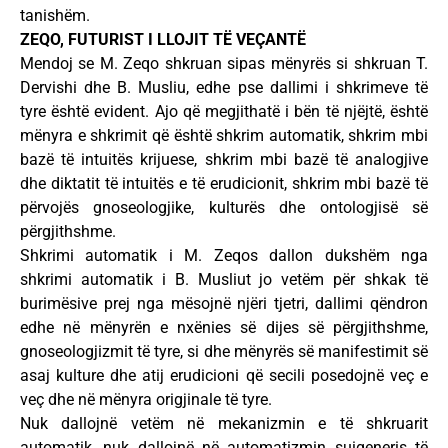
tanishëm.
ZEQO, FUTURIST I LLOJIT TË VEÇANTË
Mendoj se M. Zeqo shkruan sipas mënyrës si shkruan T.
Dervishi dhe B. Musliu, edhe pse dallimi i shkrimeve të
tyre është evident. Ajo që megjithatë i bën të njëjtë, është
mënyra e shkrimit që është shkrim automatik, shkrim mbi
bazë të intuitës krijuese, shkrim mbi bazë të analogjive
dhe diktatit të intuitës e të erudicionit, shkrim mbi bazë të
përvojës gnoseologjike, kulturës dhe ontologjisë së
përgjithshme.
Shkrimi automatik i M. Zeqos dallon dukshëm nga
shkrimi automatik i B. Musliut jo vetëm për shkak të
burimësive prej nga mësojnë njëri tjetri, dallimi qëndron
edhe në mënyrën e nxënies së dijes së përgjithshme,
gnoseologjizmit të tyre, si dhe mënyrës së manifestimit së
asaj kulture dhe atij erudicioni që secili posedojnë veç e
veç dhe në mënyra origjinale të tyre.
Nuk dallojnë vetëm në mekanizmin e të shkruarit
automatik, nuk dallojnë në automatizmin suigeneris të