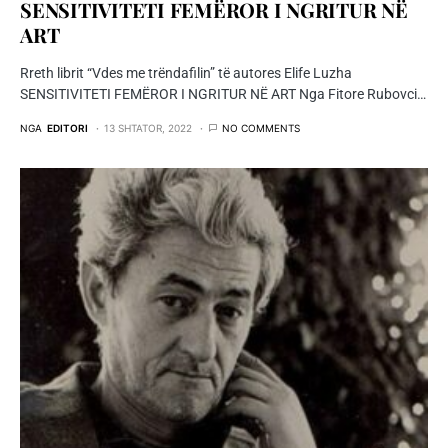
SENSITIVITETI FEMËROR I NGRITUR NË
ART
Rreth librit “Vdes me trëndafilin” të autores Elife Luzha
SENSITIVITETI FEMËROR I NGRITUR NË ART Nga Fitore Rubovci…
NGA
EDITORI
13 SHTATOR, 2022
NO COMMENTS