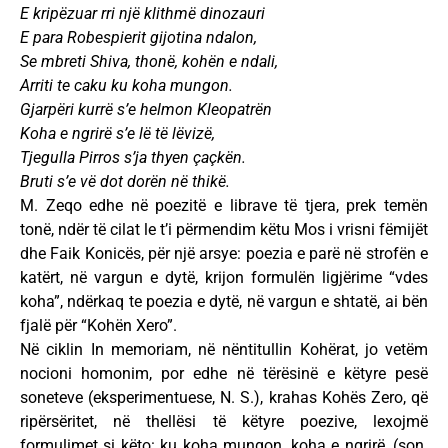
E kripëzuar rri një klithmë dinozauri
E para Robespierit gijotina ndalon,
Se mbreti Shiva, thonë, kohën e ndali,
Arriti te caku ku koha mungon.
Gjarpëri kurrë s’e helmon Kleopatrën
Koha e ngrirë s’e lë të lëvizë,
Tjegulla Pirros s’ja thyen çaçkën.
Bruti s’e vë dot dorën në thikë.
M. Zeqo edhe në poezitë e librave të tjera, prek temën
tonë, ndër të cilat le t’i përmendim këtu Mos i vrisni fëmijët
dhe Faik Konicës, për një arsye: poezia e parë në strofën e
katërt, në vargun e dytë, krijon formulën ligjërime “vdes
koha”, ndërkaq te poezia e dytë, në vargun e shtatë, ai bën
fjalë për “Kohën Xero”.
Në ciklin In memoriam, në nëntitullin Kohërat, jo vetëm
nocioni homonim, por edhe në tërësinë e këtyre pesë
soneteve (eksperimentuese, N. S.), krahas Kohës Zero, që
ripërsëritet, në thellësi të këtyre poezive, lexojmë
formulimet si këto: ku koha mungon, koha e ngrirë, (son.