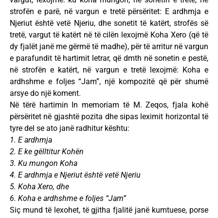
strofën e parë, në vargun e tretë përsëritet: E ardhmja e
Njeriut është vetë Njeriu, dhe sonetit të katërt, strofës së
tretë, vargut të katërt në të cilën lexojmë Koha Xero (që të
dy fjalët janë me gërmë të madhe), për të arritur në vargun
e parafundit të hartimit letrar, që dmth në sonetin e pestë,
në strofën e katërt, në vargun e tretë lexojmë: Koha e
ardhshme e foljes “Jam”, një kompozitë që për shumë
arsye do një koment.
Në tërë hartimin In memoriam të M. Zeqos, fjala kohë
përsëritet në gjashtë pozita dhe sipas leximit horizontal të
tyre del se ato janë radhitur kështu:
1. E ardhmja
2. E ke gëlltitur Kohën
3. Ku mungon Koha
4. E ardhmja e Njeriut është vetë Njeriu
5. Koha Xero, dhe
6. Koha e ardhshme e foljes “Jam”
Siç mund të lexohet, të gjitha fjalitë janë kumtuese, porse