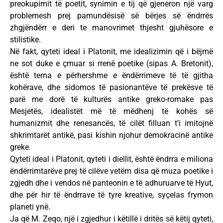
preokupimit të poetit, synimin e tij që gjeneron një varg
problemesh prej pamundësisë së bërjes së ëndrrës
zhgjëndërr e deri te manovrimet thjesht gjuhësore e
stilistike.
Në fakt, qyteti ideal i Platonit, me idealizimin që i bëjmë
ne sot duke e çmuar si rrenë poetike (sipas A. Bretonit),
është tema e përhershme e ëndërrimeve të të gjitha
kohërave, dhe sidomos të pasionantëve të prekësve të
parë me dorë të kulturës antike greko-romake pas
Mesjetës, idealistët më të mëdhenj të kohës së
humanizmit dhe renesancës, të cilët filluan t’i imitojnë
shkrimtarët antikë, pasi kishin njohur demokracinë antike
greke.
Qyteti ideal i Platonit, qyteti i diellit, është ëndrra e miliona
ëndërrimtarëve prej të cilëve vetëm disa që muza poetike i
zgjedh dhe i vendos në panteonin e të adhuruarve të Hyut,
dhe për hir të ëndrrave të tyre kreative, syçelas frymon
planeti ynë.
Ja që M. Zeqo, një i zgjedhur i këtillë i dritës së këtij qyteti,