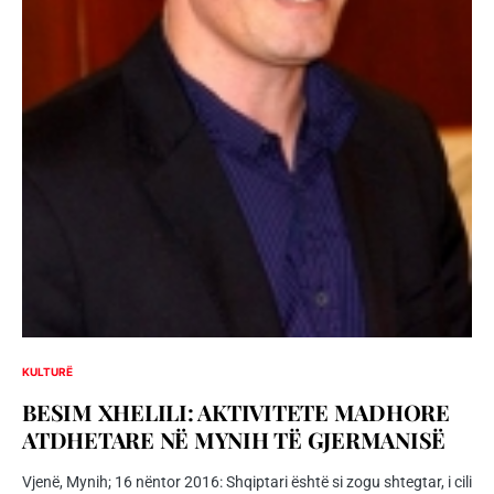
KULTURË
BESIM XHELILI: AKTIVITETE MADHORE
ATDHETARE NË MYNIH TË GJERMANISË
Vjenë, Mynih; 16 nëntor 2016: Shqiptari është si zogu shtegtar, i cili