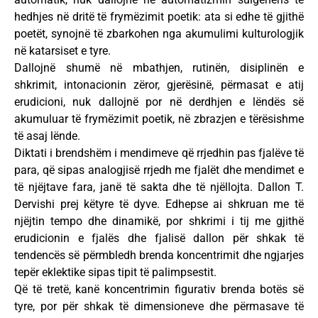
hedhjes në dritë të frymëzimit poetik: ata si edhe të gjithë
poetët, synojnë të zbarkohen nga akumulimi kulturologjik
në katarsiset e tyre.
Dallojnë shumë në mbathjen, rutinën, disiplinën e
shkrimit, intonacionin zëror, gjerësinë, përmasat e atij
erudicioni, nuk dallojnë por në derdhjen e lëndës së
akumuluar të frymëzimit poetik, në zbrazjen e tërësishme
të asaj lënde.
Diktati i brendshëm i mendimeve që rrjedhin pas fjalëve të
para, që sipas analogjisë rrjedh me fjalët dhe mendimet e
të njëjtave fara, janë të sakta dhe të njëllojta. Dallon T.
Dervishi prej këtyre të dyve. Edhepse ai shkruan me të
njëjtin tempo dhe dinamikë, por shkrimi i tij me gjithë
erudicionin e fjalës dhe fjalisë dallon për shkak të
tendencës së përmbledh brenda koncentrimit dhe ngjarjes
tepër eklektike sipas tipit të palimpsestit.
Që të tretë, kanë koncentrimin figurativ brenda botës së
tyre, por për shkak të dimensioneve dhe përmasave të