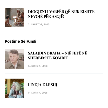
DIOGJENI I VARFËR QË NUK KISHTE
NEVOJË PËR ASGJË!
21 DHJETOR, 2025
Postime Së Fundi
SALAJDIN BRAHA – NJЁ JETЁ NЁ
SHЁRBIM TЁ KOMBIT
14 KORRIK, 2026
LINDJA E LRSHJ
14 KORRIK, 2026