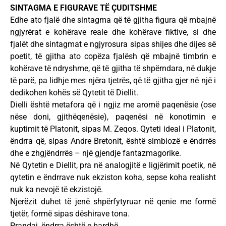
SINTAGMA E FIGURAVE TË ÇUDITSHME
Edhe ato fjalë dhe sintagma që të gjitha figura që mbajnë
ngjyrërat e kohërave reale dhe kohërave fiktive, si dhe
fjalët dhe sintagmat e ngjyrosura sipas shijes dhe dijes së
poetit, të gjitha ato copëza fjalësh që mbajnë timbrin e
kohërave të ndryshme, që të gjitha të shpërndara, në dukje
të parë, pa lidhje mes njëra tjetrës, që të gjitha gjer në një i
dedikohen kohës së Qytetit të Diellit.
Dielli është metafora që i ngjiz me aromë paqenësie (ose
nëse doni, gjithëqenësie), paqenësi në konotimin e
kuptimit të Platonit, sipas M. Zeqos. Qyteti ideal i Platonit,
ëndrra që, sipas Andre Bretonit, është simbiozë e ëndrrës
dhe e zhgjëndrrës – një gjendje fantazmagorike.
Në Qytetin e Diellit, pra në analogjitë e ligjërimit poetik, në
qytetin e ëndrrave nuk ekziston koha, sepse koha realisht
nuk ka nevojë të ekzistojë.
Njerëzit duhet të jenë shpërfytyruar në qenie me formë
tjetër, formë sipas dëshirave tona.
Prandaj, ëndrra është e bardhë.