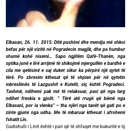
Elbasan, 26. 11. 2015: Ditë pushimi dhe mendja më shkoi
befas për një vizitë në Pogradecin magjik, dhe pa humbur
shumë kohë nisemi… Sapo ngjitëm Qafë-Thanën, nga
optika jonë e lirë arrijmë të shikojmë mjergullën e bardhë e
cila me qetësinë e saj duket sikur ka përpirë një qytet të
tërë. Po zbresim kthesat që të shpien për në qytetin
mbreslënës të Lazgushit e Kutelit, siç është Pogradeci.
Tashmë, ndihemi pak më të relaksuar, pasi që nga larg
ndihet freskia e gjolit. ” Tërë atë rrugë që bëmë nga
Elbasani, por ia vlenka” – tha njëri nga tanët që gati po e
zinte gjumi nga udha. Me të mbaruar kthesat i afrohemi
fshatit Lin.
Gadishulli i Linit është i pari që të shfaqet me bukuritë e tij