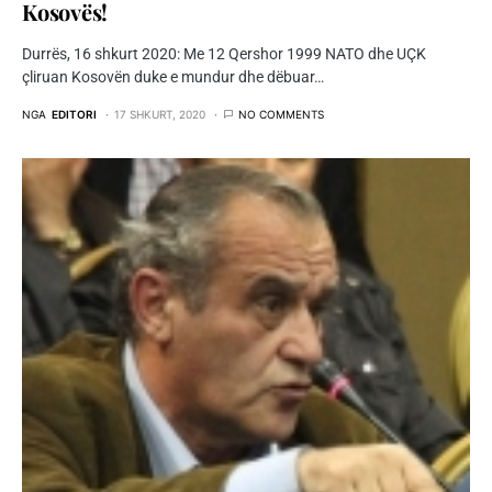
Kosovës!
Durrës, 16 shkurt 2020: Me 12 Qershor 1999 NATO dhe UÇK
çliruan Kosovën duke e mundur dhe dëbuar…
NGA
EDITORI
17 SHKURT, 2020
NO COMMENTS