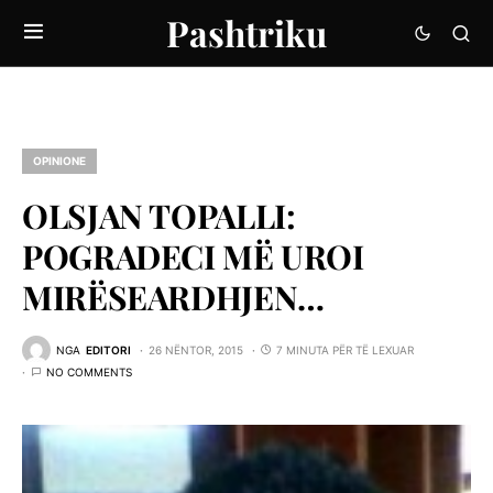
Pashtriku
OPINIONE
OLSJAN TOPALLI:
POGRADECI MË UROI
MIRËSEARDHJEN…
NGA
EDITORI
26 NËNTOR, 2015
7 MINUTA PËR TË LEXUAR
NO COMMENTS