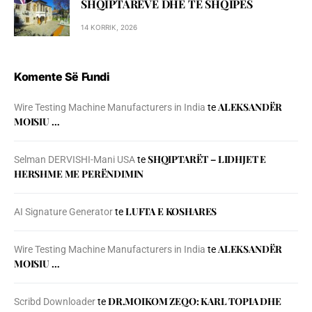
SHQIPTARËVE DHE TË SHQIPES
14 KORRIK, 2026
Komente Së Fundi
ALEKSANDËR
Wire Testing Machine Manufacturers in India
te
MOISIU …
SHQIPTARËT – LIDHJET E
Selman DERVISHI-Mani USA
te
HERSHME ME PERËNDIMIN
LUFTA E KOSHARES
AI Signature Generator
te
ALEKSANDËR
Wire Testing Machine Manufacturers in India
te
MOISIU …
DR.MOIKOM ZEQO: KARL TOPIA DHE
Scribd Downloader
te