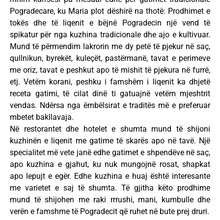
Pogradecare, ku Maria plot dëshirë na thotë: Prodhimet e
tokës dhe të liqenit e bëjnë Pogradecin një vend të
spikatur për nga kuzhina tradicionale dhe ajo e kultivuar.
Mund të përmendim lakrorin me dy petë të pjekur në saç,
qullnikun, byrekët, kuleçët, pastërmanë, tavat e perimeve
me oriz, tavat e peshkut apo të mishit të pjekura në furrë,
etj. Vetëm korani, peshku i famshëm i liqenit ka dhjetë
receta gatimi, të cilat dinë ti gatuajnë vetëm mjeshtrit
vendas. Ndërsa nga ëmbëlsirat e traditës më e preferuar
mbetet bakllavaja.
Në restorantet dhe hotelet e shumta mund të shijoni
kuzhinën e liqenit me gatime të skarës apo në tavë. Një
specialitet më vete janë edhe gatimet e shpendëve në saç,
apo kuzhina e gjahut, ku nuk mungojnë rosat, shapkat
apo lepujt e egër. Edhe kuzhina e huaj është interesante
me varietet e saj të shumta. Të gjitha këto prodhime
mund të shijohen me raki rrrushi, mani, kumbulle dhe
verën e famshme të Pogradecit që ruhet në bute prej druri.