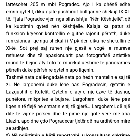
lartësohet 205 m mbi Pogradec. Ajo i ka dhënë edhe
emrin qytetit, diku gjatë pushtimit bullgar në shekujt IX-XI-
të. Fjala Pogradec vjen nga sllavishtja, ‘’Nën Kështjellë’’, që
ka kuptimin qyteti nën kështjellë. Kalaja ka patur si
funksion kryesor kontrollin e gjithë rajonit përreth, duke
funksionuar që nga shekulli i V pk deri diku në shekullin e
XI-të. Sot prej saj ruhen një pjesë e vogël e mureve
rethuese dhe të apasionuarit pas fotografisë artistike
mund të bëjnë aty foto të mbrekullueshme të panoramës
përreth duke përfshirë qytetin apo liqenin.
Tashmë nata dalë-ngadalë nata po hedh mantelin e saj të
zi. Ne largohemi duke lënë pas Pogradecin, qytetin e
Lazgushit e Kutelit. Qytetin e atyre njerëzve të dashur,
punëtore, mikpritës e bujarë. Largohemi duke lënë pas
liqenin të flejë në shtratin e tij të gjerë… Largohemi, që një
ditë të vijmë përsëri dhe të pimë një gotë verë me xha
Llazin, apo dhe çdo Pogradecar tjetër që na urdhëron mire
se ardhjen.
*) Në ndërtimin e këtij reportazhi, u konsultuan shkrime