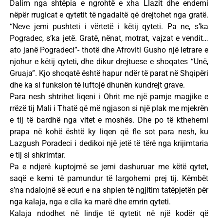
Dalim nga shtëpia e ngrohtë e xha Llazit dhe endemi
nëpër rrugicat e qytetit të ngadaltë që drejtohet nga gratë.
“Neve jemi pushteti i vërtetë i këtij qyteti. Pa ne, s’ka
Pogradec, s’ka jetë. Gratë, nënat, motrat, vajzat e vendit…
ato janë Pogradeci”- thotë dhe Afroviti Gusho një letrare e
njohur e këtij qyteti, dhe dikur drejtuese e shoqates “Unë,
Gruaja”. Kjo shoqatë është hapur ndër të parat në Shqipëri
dhe ka si funksion të luftojë dhunën kundrejt grave.
Para nesh shtrihet liqeni i Ohrit me një pamje magjike e
rrëzë tij Mali i Thatë që më ngjason si një plak me mjekrën
e tij të bardhë nga vitet e moshës. Dhe po të kthehemi
prapa në kohë është ky liqen që fle sot para nesh, ku
Lazgush Poradeci i dedikoi një jetë të tërë nga krijimtaria
e tij si shkrimtar.
Pa e ndjerë kuptojmë se jemi dashuruar me këtë qytet,
saqë e kemi të pamundur të largohemi prej tij. Këmbët
s’na ndalojnë së ecuri e na shpien të ngjitim tatëpjetën për
nga kalaja, nga e cila ka marë dhe emrin qyteti.
Kalaja ndodhet në lindje të qytetit në një kodër që