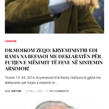
OPINIONE
DR.MOIKOM ZEQO: KRYEMINISTRI EDI
RAMA NA BEFASOI ME DEKLARATËN PËR
FUTJEN E MËSIMIT TË FEVE NË SISTEMIN
ARSIMOR!
Tiranë, 13. 04. 2016: Kryeministri Edi Rama i befasoi të gjithë me
deklaratën për futjen e mësimit të…
NGA
EDITORI
13 PRILL, 2016
NO COMMENTS