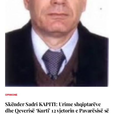
OPINIONE
Skënder Sadri KAPITI: Urime shqiptarëve
dhe Qeverisë ‘Kurti’ 12 vjetorin e Pavarësisë së