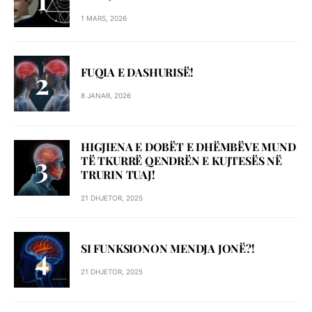
1 MARS, 2026
FUQIA E DASHURISË!
8 JANAR, 2026
HIGJIENA E DOBËT E DHËMBËVE MUND
TË TKURRË QENDRËN E KUJTESËS NË
TRURIN TUAJ!
21 DHJETOR, 2025
SI FUNKSIONON MENDJA JONË?!
21 DHJETOR, 2025