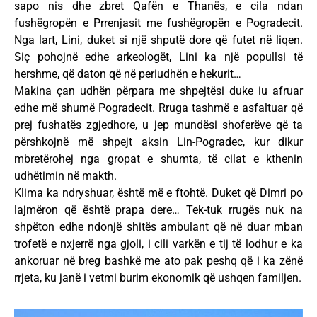
sapo nis dhe zbret Qafën e Thanës, e cila ndan
fushëgropën e Prrenjasit me fushëgropën e Pogradecit.
Nga lart, Lini, duket si një shputë dore që futet në liqen.
Siç pohojnë edhe arkeologët, Lini ka një popullsi të
hershme, që daton që në periudhën e hekurit…
Makina çan udhën përpara me shpejtësi duke iu afruar
edhe më shumë Pogradecit. Rruga tashmë e asfaltuar që
prej fushatës zgjedhore, u jep mundësi shoferëve që ta
përshkojnë më shpejt aksin Lin-Pogradec, kur dikur
mbretërohej nga gropat e shumta, të cilat e kthenin
udhëtimin në makth.
Klima ka ndryshuar, është më e ftohtë. Duket që Dimri po
lajmëron që është prapa dere… Tek-tuk rrugës nuk na
shpëton edhe ndonjë shitës ambulant që në duar mban
trofetë e nxjerrë nga gjoli, i cili varkën e tij të lodhur e ka
ankoruar në breg bashkë me ato pak peshq që i ka zënë
rrjeta, ku janë i vetmi burim ekonomik që ushqen familjen.