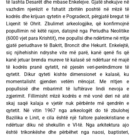
të lashta Desarët dhe mbase Enkelejve. Gjatë shekujve në
vazhdim njerëzit e fshatit zbritën poshtë në rrëzë të
kodrës dhe krijuan qytetin e Pogradecit, përgjatë bregut të
Liqenit të Ohrit. Zbulimet arkeologjike, që konfirmojnë
popullimin në këtë rajon, datojnë nga Periudha Neolitike
(6000 vjet para Krishtit), me popullsi dhe ndërtime në rritje
gjatë periudhave të Bakrit, Broncit dhe Hekurit. Enkelejtë,
siç njihehishin ndryshe vite më parë, kanë qenë fis që
kanë jetuar brenda mureve të kalasë së ndërtuar në majë
të kodrës pranë qytetit, në pjesën veri-perëndimore të
qytetit. Dikur qyteti kishte dimensionet e kalasë, ku
momentalisht gjenden vetëm rrënojat. Me rritjen e
popullsisë dhe mbarimit të luftërave lindi nevoja e
zgjerimit. Fillimisht rrëzë kodrës e më vonë deri në atë
skaj saqë kalaja e vjetër nuk përbënte më qendrën e
qytetit. Në vitin 1967 nga arkeologët do të zbulohej
Bazilika e Linit, e cila është një faltore paleokristiane e
ndërtuar diku në shekullin e VI-të. Nga arkitektura ajo
është trikonkëshe dhe përbëhet nga naosi, baptisteri,