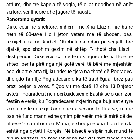
atrium, dhe tre kapela të vogla, të cilat ndodhen në anët
veriore, verilindore dhe jugore të naosit.
Panorama qytetit
Duke ecur në shëtitore, njihemi me Xha Llazin, një burrë
rreth të 60-tave i cili jeton vetem me të shoqen, pasi
fëmijët i ka në kurbet. “Kurbeti na ndau përsëgjalli bre
djalkë, spo shohim gëzim në shtëpi “- thotë xha Llazi i
dëshpëruar. Duke ecur ca me të nuk nguron të na ftojë në
shtëpi për ta pirë nga një gotë verë, të bërë me mjeshtëri
nga duart e arta tij, ku ndër të tjera na thotë që Pogradeci
dhe çdo familje Pogradecare e ka të trashëguar brez pas
brezi bërjen e verës. ” Çdo vit më datë 12 dhe 13 Dhjetor
qyteti i Pogradecit nën përkujdesjen e Bashkisë organizon
festën e verës, ku Pogradecaret nxjerrin nga bujtinat e tyre
verën me të mirë që kanë dhe ua servirin të ftuarve, ku më
pas në fund marin edhe çmim për verën më të mirë që del
fituese.”- na informon Maria, e shoqja e xha Llazit e cila
është nga qyteti i Korçës. Në bisedë e sipër nuk mund të
rrinim kurrsesi pa mësuar edhe për gatimet tradicionale