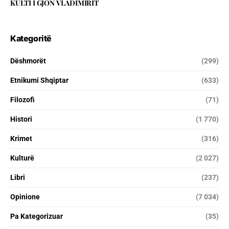
KULTI I GJON VLADIMIRIT
Kategoritë
Dëshmorët
(299)
Etnikumi Shqiptar
(633)
Filozofi
(71)
Histori
(1 770)
Krimet
(316)
Kulturë
(2 027)
Libri
(237)
Opinione
(7 034)
Pa Kategorizuar
(35)