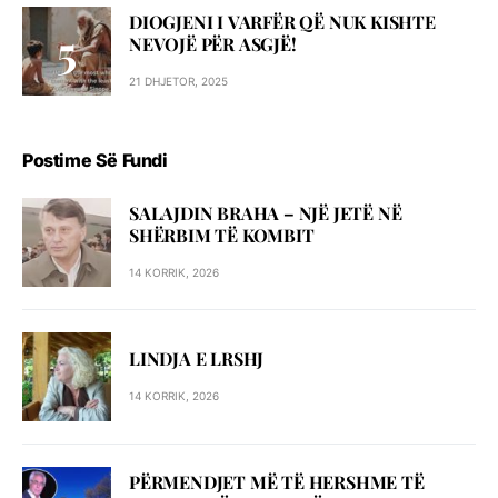
DIOGJENI I VARFËR QË NUK KISHTE
NEVOJË PËR ASGJË!
21 DHJETOR, 2025
Postime Së Fundi
SALAJDIN BRAHA – NJЁ JETЁ NЁ
SHЁRBIM TЁ KOMBIT
14 KORRIK, 2026
LINDJA E LRSHJ
14 KORRIK, 2026
PËRMENDJET MË TË HERSHME TË