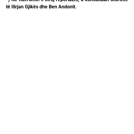
të Ilirjan Gjikës dhe Ben Andonit.