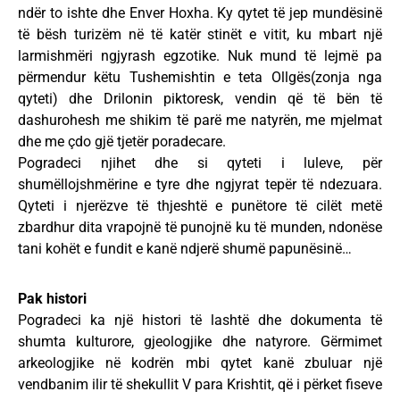
ndër to ishte dhe Enver Hoxha. Ky qytet të jep mundësinë
të bësh turizëm në të katër stinët e vitit, ku mbart një
larmishmëri ngjyrash egzotike. Nuk mund të lejmë pa
përmendur këtu Tushemishtin e teta Ollgës(zonja nga
qyteti) dhe Drilonin piktoresk, vendin që të bën të
dashurohesh me shikim të parë me natyrën, me mjelmat
dhe me çdo gjë tjetër poradecare.
Pogradeci njihet dhe si qyteti i luleve, për
shumëllojshmërine e tyre dhe ngjyrat tepër të ndezuara.
Qyteti i njerëzve të thjeshtë e punëtore të cilët metë
zbardhur dita vrapojnë të punojnë ku të munden, ndonëse
tani kohët e fundit e kanë ndjerë shumë papunësinë…
Pak histori
Pogradeci ka një histori të lashtë dhe dokumenta të
shumta kulturore, gjeologjike dhe natyrore. Gërmimet
arkeologjike në kodrën mbi qytet kanë zbuluar një
vendbanim ilir të shekullit V para Krishtit, që i përket fiseve