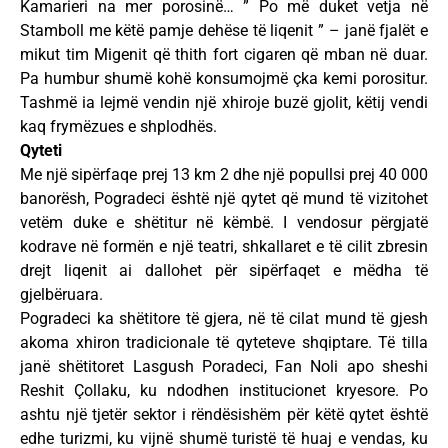
Kamarieri na mer porosinë… ” Po më duket vetja në
Stamboll me këtë pamje dehëse të liqenit ” – janë fjalët e
mikut tim Migenit që thith fort cigaren që mban në duar.
Pa humbur shumë kohë konsumojmë çka kemi porositur.
Tashmë ia lejmë vendin një xhiroje buzë gjolit, këtij vendi
kaq frymëzues e shplodhës.
Qyteti
Me një sipërfaqe prej 13 km 2 dhe një popullsi prej 40 000
banorësh, Pogradeci është një qytet që mund të vizitohet
vetëm duke e shëtitur në këmbë. I vendosur përgjatë
kodrave në formën e një teatri, shkallaret e të cilit zbresin
drejt liqenit ai dallohet për sipërfaqet e mëdha të
gjelbëruara.
Pogradeci ka shëtitore të gjera, në të cilat mund të gjesh
akoma xhiron tradicionale të qyteteve shqiptare. Të tilla
janë shëtitoret Lasgush Poradeci, Fan Noli apo sheshi
Reshit Çollaku, ku ndodhen institucionet kryesore. Po
ashtu një tjetër sektor i rëndësishëm për këtë qytet është
edhe turizmi, ku vijnë shumë turistë të huaj e vendas, ku