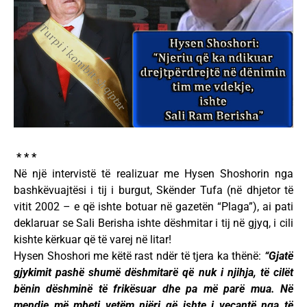
* * *
Në një intervistë të realizuar me Hysen Shoshorin nga
bashkëvuajtësi i tij i burgut, Skënder Tufa (në dhjetor të
vitit 2002 – e që ishte botuar në gazetën “Plaga”), ai pati
deklaruar se Sali Berisha ishte dëshmitar i tij në gjyq, i cili
kishte kërkuar që të varej në litar!
Hysen Shoshori me këtë rast ndër të tjera ka thënë:
“Gjatë
gjykimit pashë shumë dëshmitarë që nuk i njihja, të cilët
bënin dëshminë të frikësuar dhe pa më parë mua. Në
mendje më mbeti vetëm njëri që ishte i veçantë nga të