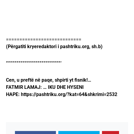
============================
(Përgatiti kryeredaktori i pashtriku.org, sh.b)
””””””””””””””””””””””””””’
Cen, u preftë në paqe, shpirti yt fisnik!…
FATMIR LAMAJ: … IKU DHE HYSENI
HAPE: https://pashtriku.org/?kat=64&shkrimi=2532