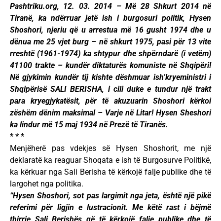
Pashtriku.org, 12. 03. 2014 – Më 28 Shkurt 2014 në
Tiranë, ka ndërruar jetë ish i burgosuri politik, Hysen
Shoshori, njeriu që u arrestua më 16 gusht 1974 dhe u
dënua me 25 vjet burg – në shkurt 1975, pasi për 13 vite
rreshtë (1961-1974) ka shtypur dhe shpërndarë (i vetëm)
41100 trakte – kundër diktaturës komuniste në Shqipëri!
Në gjykimin kundër tij kishte dëshmuar ish’kryeministri i
Shqipërisë SALI BERISHA, i cili duke e tundur një trakt
para kryegjykatësit, për të akuzuarin Shoshori kërkoi
zëshëm dënim maksimal – Varje në Litar! Hysen Sheshori
ka lindur më 15 maj 1934 në Prezë të Tiranës.
* * *
Menjëherë pas vdekjes së Hysen Shoshorit, me një
deklaratë ka reaguar Shoqata e ish të Burgosurve Politikë,
ka kërkuar nga Sali Berisha të kërkojë falje publike dhe të
largohet nga politika.
“Hysen Shoshori, sot pas largimit nga jeta, është një pikë
referimi për ligjin e lustracionit. Me këtë rast i bëjmë
thirrje Sali Berishës që të kërkojë falje publike dhe të