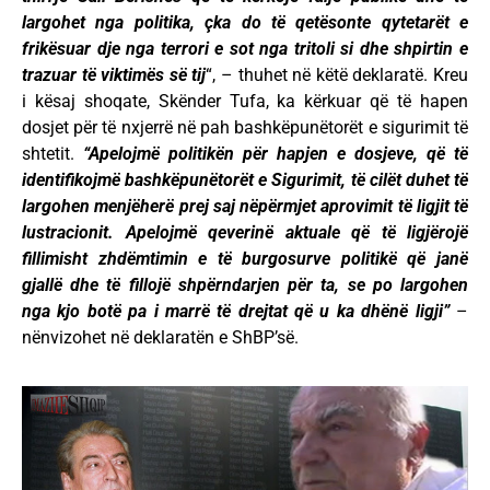
largohet nga politika, çka do të qetësonte qytetarët e
frikësuar dje nga terrori e sot nga tritoli si dhe shpirtin e
trazuar të viktimës së tij
“, – thuhet në këtë deklaratë. Kreu
i kësaj shoqate, Skënder Tufa, ka kërkuar që të hapen
dosjet për të nxjerrë në pah bashkëpunëtorët e sigurimit të
shtetit.
“Apelojmë politikën për hapjen e dosjeve, që të
identifikojmë bashkëpunëtorët e Sigurimit, të cilët duhet të
largohen menjëherë prej saj nëpërmjet aprovimit të ligjit të
lustracionit. Apelojmë qeverinë aktuale që të ligjërojë
fillimisht zhdëmtimin e të burgosurve politikë që janë
gjallë dhe të fillojë shpërndarjen për ta, se po largohen
nga kjo botë pa i marrë të drejtat që u ka dhënë ligji”
–
nënvizohet në deklaratën e ShBP’së.