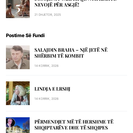
NEVOJË PËR ASGJË!
21 DHJETOR, 2025
Postime Së Fundi
SALAJDIN BRAHA – NJЁ JETЁ NЁ
SHЁRBIM TЁ KOMBIT
14 KORRIK, 2026
LINDJA E LRSHJ
14 KORRIK, 2026
PËRMENDJET MË TË HERSHME TË
SHQIPTARËVE DHE TË SHQIPES