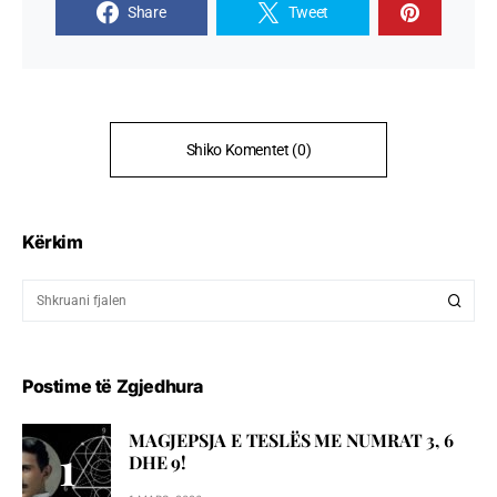
Share
Tweet
Shiko Komentet (0)
Kërkim
Postime të Zgjedhura
MAGJEPSJA E TESLËS ME NUMRAT 3, 6
DHE 9!