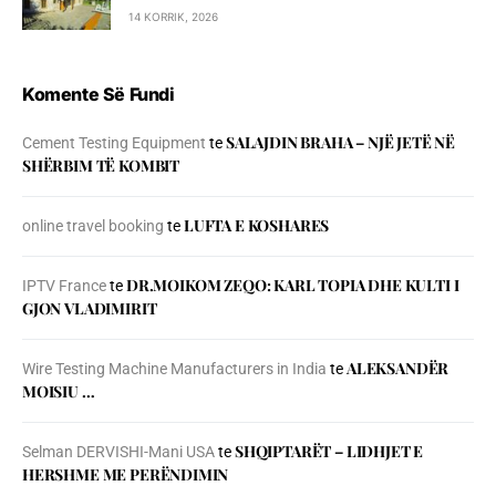
14 KORRIK, 2026
Komente Së Fundi
SALAJDIN BRAHA – NJЁ JETЁ NЁ
Cement Testing Equipment
te
SHЁRBIM TЁ KOMBIT
LUFTA E KOSHARES
online travel booking
te
DR.MOIKOM ZEQO: KARL TOPIA DHE KULTI I
IPTV France
te
GJON VLADIMIRIT
ALEKSANDËR
Wire Testing Machine Manufacturers in India
te
MOISIU …
SHQIPTARËT – LIDHJET E
Selman DERVISHI-Mani USA
te
HERSHME ME PERËNDIMIN