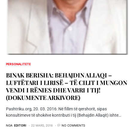
PERSONALITETE
BINAK BERISHA: BEHAJDIN ALLAQI –
LUFTËTARI I LIRISË – TË CILIT I MUNGON
VENDI I RËNIES DHE VARRI I TIJ!
(DOKUMENTE ARKIVORE)
Pashtriku.org, 20. 03. 2016: Në fillim të qershorit, sipas
konsultimeve të shokëve kontributi i tij (Behajdin Allaqit) ishte…
NGA
EDITORI
22 MARS, 2016
NO COMMENTS