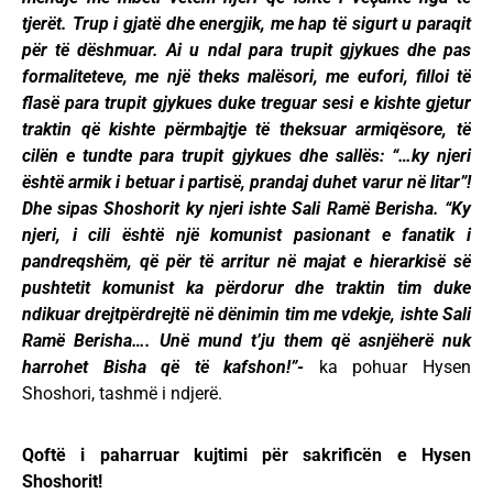
tjerët. Trup i gjatë dhe energjik, me hap të sigurt u paraqit
për të dëshmuar. Ai u ndal para trupit gjykues dhe pas
formaliteteve, me një theks malësori, me eufori, filloi të
flasë para trupit gjykues duke treguar sesi e kishte gjetur
traktin që kishte përmbajtje të theksuar armiqësore, të
cilën e tundte para trupit gjykues dhe sallës: “…ky njeri
është armik i betuar i partisë, prandaj duhet varur në litar”!
Dhe sipas Shoshorit ky njeri ishte Sali Ramë Berisha. “Ky
njeri, i cili është një komunist pasionant e fanatik i
pandreqshëm, që për të arritur në majat e hierarkisë së
pushtetit komunist ka përdorur dhe traktin tim duke
ndikuar drejtpërdrejtë në dënimin tim me vdekje, ishte Sali
Ramë Berisha…. Unë mund t’ju them që asnjëherë nuk
harrohet Bisha që të kafshon!”-
ka pohuar Hysen
Shoshori, tashmë i ndjerë.
Qoftë i paharruar kujtimi për sakrificën e Hysen
Shoshorit!