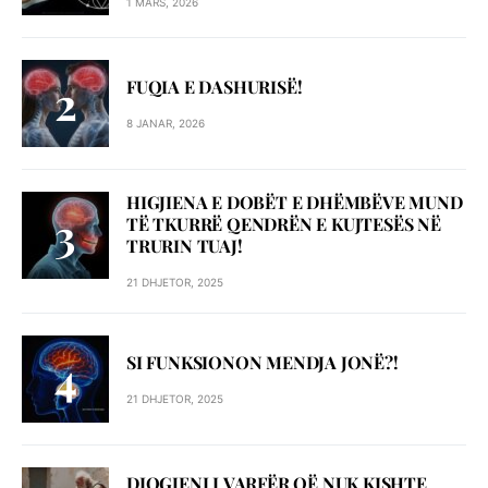
1 MARS, 2026
FUQIA E DASHURISË!
8 JANAR, 2026
HIGJIENA E DOBËT E DHËMBËVE MUND
TË TKURRË QENDRËN E KUJTESËS NË
TRURIN TUAJ!
21 DHJETOR, 2025
SI FUNKSIONON MENDJA JONË?!
21 DHJETOR, 2025
DIOGJENI I VARFËR QË NUK KISHTE