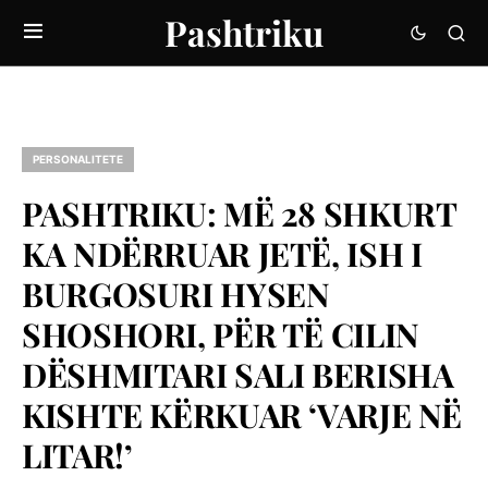
Pashtriku
PERSONALITETE
PASHTRIKU: MË 28 SHKURT
KA NDËRRUAR JETË, ISH I
BURGOSURI HYSEN
SHOSHORI, PËR TË CILIN
DËSHMITARI SALI BERISHA
KISHTE KËRKUAR ‘VARJE NË
LITAR!’