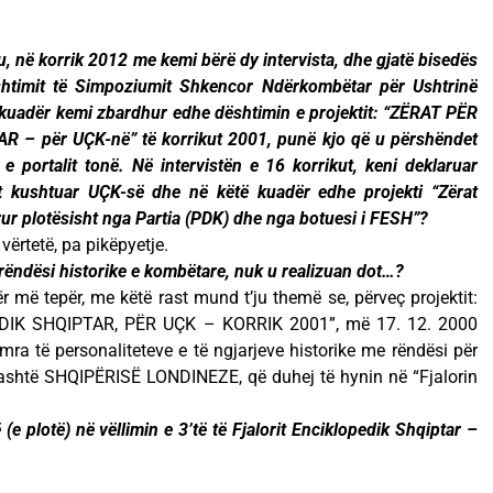
, në korrik 2012 me kemi bërë dy intervista, dhe gjatë bisedës
shtimit të Simpoziumit Shkencor Ndërkombëtar për Ushtrinë
 kuadër kemi zbardhur edhe dështimin e projektit: “ZËRAT PËR
– për UÇK-në” të korrikut 2001, punë kjo që u përshëndet
 portalit tonë. Në intervistën e 16 korrikut, keni deklaruar
mit kushtuar UÇK-së dhe në këtë kuadër edhe projekti “Zërat
rur plotësisht nga Partia (PDK) dhe nga botuesi i FESH”?
vërtetë, pa pikëpyetje.
ëndësi historike e kombëtare, nuk u realizuan dot…?
r më tepër, me këtë rast mund t’ju themë se, përveç projektit:
IK SHQIPTAR, PËR UÇK – KORRIK 2001”, më 17. 12. 2000
mra të personaliteteve e të ngjarjeve historike me rëndësi për
jashtë SHQIPËRISË LONDINEZE, që duhej të hynin në “Fjalorin
(e plotë) në vëllimin e 3’të të Fjalorit Enciklopedik Shqiptar –