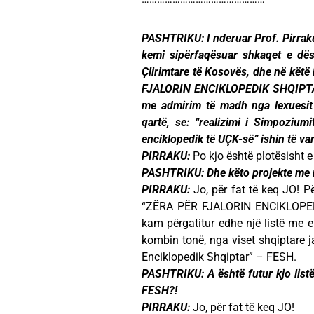
PASHTRIKU: I nderuar Prof. Pirraku
kemi sipërfaqësuar shkaqet e dë
Ҫlirimtare të Kosovës, dhe në këtë
FJALORIN ENCIKLOPEDIK SHQIPTAR 
me admirim të madh nga lexuesit e
qartë, se: “realizimi i Simpoziu
enciklopedik të UÇK-së” ishin të va
PIRRAKU:
Po kjo është plotësisht e 
PASHTRIKU: Dhe këto projekte me r
PIRRAKU:
Jo, për fat të keq JO! Pë
“ZËRA PËR FJALORIN ENCIKLOPED
kam përgatitur edhe një listë me e
kombin tonë, nga viset shqiptare 
Enciklopedik Shqiptar” – FESH.
PASHTRIKU: A është futur kjo listë 
FESH?!
PIRRAKU:
Jo, për fat të keq JO!