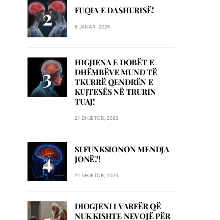
FUQIA E DASHURISË!
8 JANAR, 2026
HIGJIENA E DOBËT E
DHËMBËVE MUND TË
TKURRË QENDRËN E
KUJTESËS NË TRURIN
TUAJ!
21 DHJETOR, 2025
SI FUNKSIONON MENDJA
JONË?!
21 DHJETOR, 2025
DIOGJENI I VARFËR QË
NUK KISHTE NEVOJË PËR