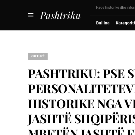
Faqe historike dhe info
Pashtriku
Ballina
Kategorit
KULTURË
PASHTRIKU: PSE 
PERSONALITETEVE
HISTORIKE NGA V
JASHTË SHQIPËRI
MBETËN JASHTË F