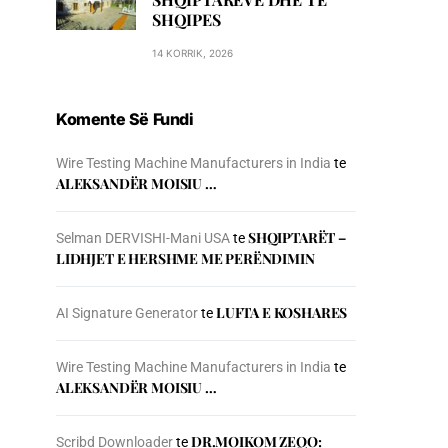
SHQIPES
14 KORRIK, 2026
Komente Së Fundi
Wire Testing Machine Manufacturers in India
te
ALEKSANDËR MOISIU …
SHQIPTARËT –
Selman DERVISHI-Mani USA
te
LIDHJET E HERSHME ME PERËNDIMIN
LUFTA E KOSHARES
AI Signature Generator
te
Wire Testing Machine Manufacturers in India
te
ALEKSANDËR MOISIU …
DR.MOIKOM ZEQO:
Scribd Downloader
te