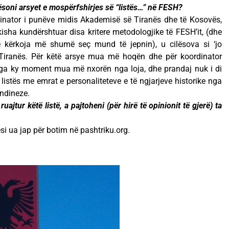
ësoni arsyet e mospërfshirjes së “listës…” në FESH?
nator i punëve midis Akademisë së Tiranës dhe të Kosovës,
i kisha kundërshtuar disa kritere metodologjike të FESH’it, (dhe
ë kërkoja më shumë seç mund të jepnin), u cilësova si ‘jo
iranës. Për këtë arsye mua më hoqën dhe për koordinator
, nga ky moment mua më nxorën nga loja, dhe prandaj nuk i di
ë listës me emrat e personaliteteve e të ngjarjeve historike nga
ondineze.
jtur këtë listë, a pajtoheni (për hirë të opinionit të gjerë) ta
i ua jap për botim në pashtriku.org.