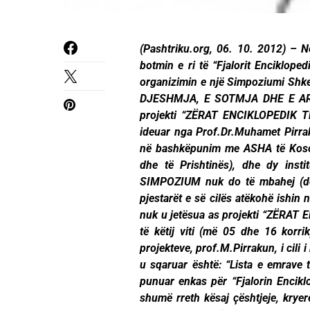
(Pashtriku.org, 06. 10. 2012) – N
botmin e ri të “Fjalorit Enciklope
organizimin e një Simpoziumi S
DJESHMJA, E SOTMJA DHE E ARDH
projekti “ZËRAT ENCIKLOPEDIK T
ideuar nga Prof.Dr.Muhamet Pirraku
në bashkëpunim me ASHA të Kosov
dhe të Prishtinës), dhe dy insti
SIMPOZIUM nuk do të mbahej (dës
pjestarët e së cilës atëkohë ishin n
nuk u jetësua as projekti “ZËRA
të këtij viti (më 05 dhe 16 korri
projekteve, prof.M.Pirrakun, i cili
u sqaruar është: “Lista e emrave t
punuar enkas për “Fjalorin Enciklo
shumë rreth kësaj çështjeje, kryere