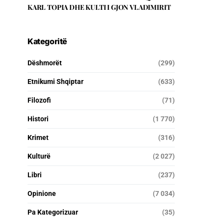
KARL TOPIA DHE KULTI I GJON VLADIMIRIT
Kategoritë
Dëshmorët
(299)
Etnikumi Shqiptar
(633)
Filozofi
(71)
Histori
(1 770)
Krimet
(316)
Kulturë
(2 027)
Libri
(237)
Opinione
(7 034)
Pa Kategorizuar
(35)