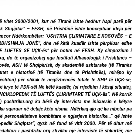
ë vitet 2000/2001, kur në Tiranë ishte hedhur hapi parë për
dik Shqiptar” – FESH, në Prishtinë ishte konceptuar ideja për
hkencor Ndërkombëtar: “USHTRIA ÇLIRIMTARE E KOSOVËS – E
SHMJA JONË”, dhe në këtë kuadër ishte përpiluar edhe
Ë LUFTËS SË UÇK-ës” për botim në FESH. Ky simpozium i
, do të organizohej nga Instituti Albanologjik i Prishtinës –
ës, ASH të Shqipërisë, dy akademitë ushtarake (të Tiranës
tutet e historisë (të Titanës dhe të Prishtinës), mirëpo ky
hton) për shkak të neglizhencës totale të SHP të UÇK-së,
ë krye të PDK-së! Në këtë kuadër, (si rrjedhim i kësaj situate),
T ENCIKLOPEDIK TË LUFTËS ÇLIRIMTARE TË UÇK-ës”. Në korrik
k) pashtriku.org ka bërë dy intervista me inicuesin e këtyre
 i ka sqaruar në detaje këto nisma. Ndërkaq ajo që ka mbetur pa
ë personaliteteve kombëtare e ngjarjeve historike…” që ishte
pedik Shqiptar”, qysh në fund të vitit 2000. Për të ditur më
daktori i pashtriku.org zhvilloi një intervistë të shkurtër, me