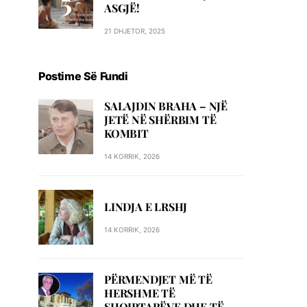
ASGJË!
21 DHJETOR, 2025
Postime Së Fundi
SALAJDIN BRAHA – NJЁ
JETЁ NЁ SHЁRBIM TЁ
KOMBIT
14 KORRIK, 2026
LINDJA E LRSHJ
14 KORRIK, 2026
PËRMENDJET MË TË
HERSHME TË
SHQIPTARËVE DHE TË