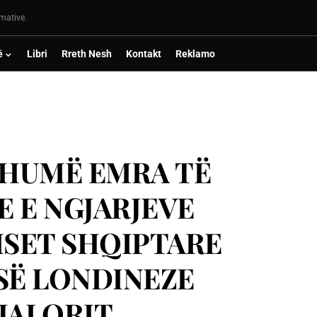
rmative.
ë
Libri
Rreth Nesh
Kontakt
Reklamo
SHUMË EMRA TË
 E NGJARJEVE
ISET SHQIPTARE
SË LONDINEZE
JALORIT