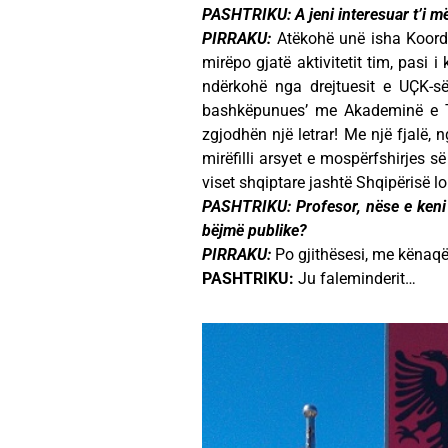
PASHTRIKU: A jeni interesuar t’i m
PIRRAKU:
Atëkohë unë isha Koordi
mirëpo gjatë aktivitetit tim, pasi 
ndërkohë nga drejtuesit e UҪK-s
bashkëpunues’ me Akademinë e T
zgjodhën një letrar! Me një fjalë
mirëfilli arsyet e mospërfshirjes s
viset shqiptare jashtë Shqipërisë l
PASHTRIKU: Profesor, nëse e keni rua
bëjmë publike?
PIRRAKU:
Po gjithësesi, me kënaqës
PASHTRIKU:
Ju faleminderit…