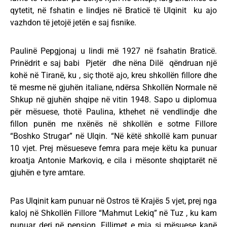
qytetit, në fshatin e lindjes në Braticë të Ulqinit ku ajo
vazhdon të jetojë jetën e saj fisnike.
Paulinë Pepgjonaj u lindi më 1927 në fsahatin Braticë.
Prinëdrit e saj babi Pjetër dhe nëna Dilë qëndruan një
kohë në Tiranë, ku , siç thotë ajo, kreu shkollën fillore dhe
të mesme në gjuhën italiane, ndërsa Shkollën Normale në
Shkup në gjuhën shqipe në vitin 1948. Sapo u diplomua
për mësuese, thotë Paulina, kthehet në vendlindje dhe
fillon punën me nxënës në shkollën e sotme Fillore
“Boshko Strugar” në Ulqin. “Në këtë shkollë kam punuar
10 vjet. Prej mësueseve femra para meje këtu ka punuar
kroatja Antonie Markoviq, e cila i mësonte shqiptarët në
gjuhën e tyre amtare.
Pas Ulqinit kam punuar në Ostros të Krajës 5 vjet, prej nga
kaloj në Shkollën Fillore “Mahmut Lekiq” në Tuz , ku kam
punuar deri në pension. Fillimet e mia si mësuese kanë