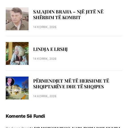
SALAJDIN BRAHA – NJЁ JETЁ NЁ
SHЁRBIM TЁ KOMBIT
14 KORRIK, 2026
LINDJA E LRSHJ
14 KORRIK, 2026
PËRMENDJET MË TË HERSHME TË
SHQIPTARËVE DHE TË SHQIPES
14 KORRIK, 2026
Komente Së Fundi