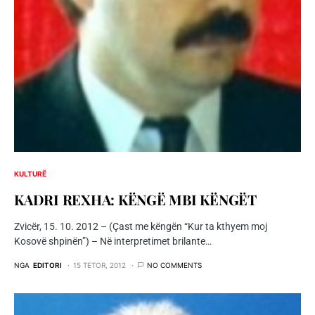
KULTURË
KADRI REXHA: KËNGË MBI KËNGËT
Zvicër, 15. 10. 2012 – (Çast me këngën “Kur ta kthyem moj
Kosovë shpinën”) – Në interpretimet brilante…
NGA
EDITORI
15 TETOR, 2012
NO COMMENTS