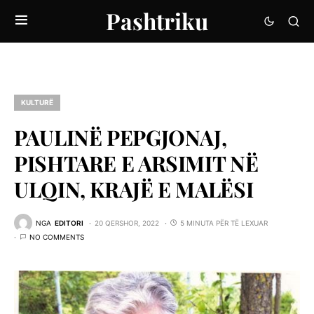
Pashtriku
KULTURË
PAULINË PEPGJONAJ,
PISHTARE E ARSIMIT NË
ULQIN, KRAJË E MALËSI
NGA
EDITORI
20 QERSHOR, 2022
5 MINUTA PËR TË LEXUAR
NO COMMENTS