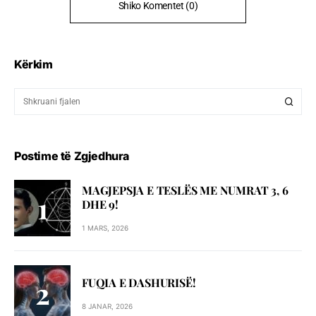
Shiko Komentet (0)
Kërkim
Postime të Zgjedhura
MAGJEPSJA E TESLËS ME NUMRAT 3, 6
DHE 9!
1 MARS, 2026
FUQIA E DASHURISË!
8 JANAR, 2026