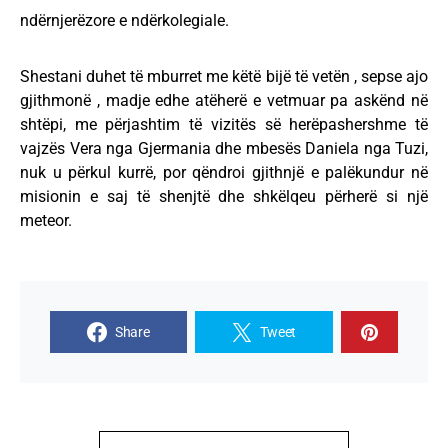
ndërnjerëzore e ndërkolegiale.
Shestani duhet të mburret me këtë bijë të vetën , sepse ajo
gjithmonë , madje edhe atëherë e vetmuar pa askënd në
shtëpi, me përjashtim të vizitës së herëpashershme të
vajzës Vera nga Gjermania dhe mbesës Daniela nga Tuzi,
nuk u përkul kurrë, por qëndroi gjithnjë e palëkundur në
misionin e saj të shenjtë dhe shkëlqeu përherë si një
meteor.
Share
Tweet