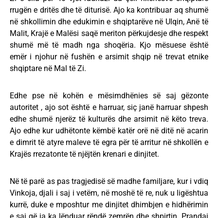
rrugën e dritës dhe të diturisë. Ajo ka kontribuar aq shumë
në shkollimin dhe edukimin e shqiptarëve në Ulqin, Anë të
Malit, Krajë e Malësi saqë meriton përkujdesje dhe respekt
shumë më të madh nga shoqëria. Kjo mësuese është
emër i njohur në fushën e arsimit shqip në trevat etnike
shqiptare në Mal të Zi.
Edhe pse në kohën e mësimdhënies së saj gëzonte
autoritet , ajo sot është e harruar, siç janë harruar shpesh
edhe shumë njerëz të kulturës dhe arsimit në këto treva.
Ajo edhe kur udhëtonte këmbë katër orë në ditë në acarin
e dimrit të atyre maleve të egra për të arritur në shkollën e
Krajës rrezatonte të njëjtën krenari e dinjitet.
Në të parë as pas tragjedisë së madhe familjare, kur i vdiq
Vinkoja, djali i saj i vetëm, në moshë të re, nuk u ligështua
kurrë, duke e mposhtur me dinjitet dhimbjen e hidhërimin
e saj që ia ka lënduar rëndë zemrën dhe shpirtin. Prandaj