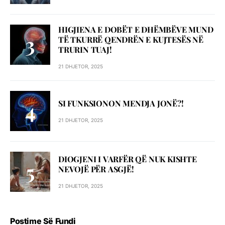
HIGJIENA E DOBËT E DHËMBËVE MUND
TË TKURRË QENDRËN E KUJTESËS NË
TRURIN TUAJ!
21 DHJETOR, 2025
SI FUNKSIONON MENDJA JONË?!
21 DHJETOR, 2025
DIOGJENI I VARFËR QË NUK KISHTE
NEVOJË PËR ASGJË!
21 DHJETOR, 2025
Postime Së Fundi