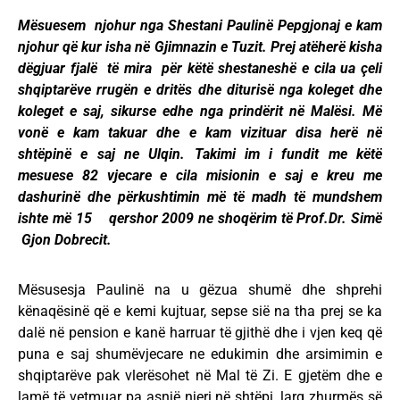
Mësuesem njohur nga Shestani Paulinë Pepgjonaj e kam
njohur që kur isha në Gjimnazin e Tuzit. Prej atëherë kisha
dëgjuar fjalë të mira për këtë shestaneshë e cila ua çeli
shqiptarëve rrugën e dritës dhe diturisë nga koleget dhe
koleget e saj, sikurse edhe nga prindërit në Malësi. Më
vonë e kam takuar dhe e kam vizituar disa herë në
shtëpinë e saj ne Ulqin. Takimi im i fundit me këtë
mesuese 82 vjecare e cila misionin e saj e kreu me
dashurinë dhe përkushtimin më të madh të mundshem
ishte më 15 qershor 2009 ne shoqërim të Prof.Dr. Simë
Gjon Dobrecit.
Mësusesja Paulinë na u gëzua shumë dhe shprehi
kënaqësinë që e kemi kujtuar, sepse sië na tha prej se ka
dalë në pension e kanë harruar të gjithë dhe i vjen keq që
puna e saj shumëvjecare ne edukimin dhe arsimimin e
shqiptarëve pak vlerësohet në Mal të Zi. E gjetëm dhe e
lamë të vetmuar pa asnjë njeri në shtëpi, larg zhurmës së