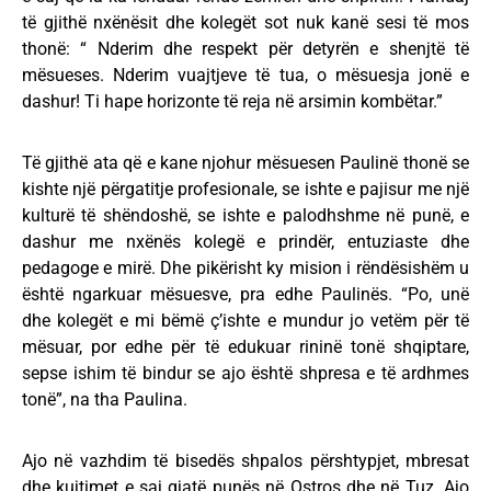
të gjithë nxënësit dhe kolegët sot nuk kanë sesi të mos
thonë: “ Nderim dhe respekt për detyrën e shenjtë të
mësueses. Nderim vuajtjeve të tua, o mësuesja jonë e
dashur! Ti hape horizonte të reja në arsimin kombëtar.”
Të gjithë ata që e kane njohur mësuesen Paulinë thonë se
kishte një përgatitje profesionale, se ishte e pajisur me një
kulturë të shëndoshë, se ishte e palodhshme në punë, e
dashur me nxënës kolegë e prindër, entuziaste dhe
pedagoge e mirë. Dhe pikërisht ky mision i rëndësishëm u
është ngarkuar mësuesve, pra edhe Paulinës. “Po, unë
dhe kolegët e mi bëmë ç’ishte e mundur jo vetëm për të
mësuar, por edhe për të edukuar rininë tonë shqiptare,
sepse ishim të bindur se ajo është shpresa e të ardhmes
tonë”, na tha Paulina.
Ajo në vazhdim të bisedës shpalos përshtypjet, mbresat
dhe kujtimet e saj gjatë punës në Ostros dhe në Tuz. Ajo