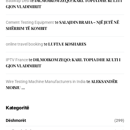
DR.MOIKOM ZEQO: KARL TOPIA DHE KULTI I
Badwap Desi
te
GJON VLADIMIRIT
SALAJDIN BRAHA – NJЁ JETЁ NЁ
Cement Testing Equipment
te
SHЁRBIM TЁ KOMBIT
LUFTA E KOSHARES
online travel booking
te
DR.MOIKOM ZEQO: KARL TOPIA DHE KULTI I
IPTV France
te
GJON VLADIMIRIT
ALEKSANDËR
Wire Testing Machine Manufacturers in India
te
MOISIU …
Kategoritë
Dëshmorët
(299)