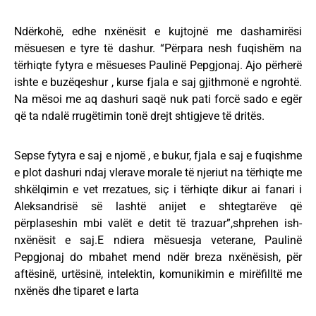
Ndërkohë, edhe nxënësit e kujtojnë me dashamirësi
mësuesen e tyre të dashur. “Përpara nesh fuqishëm na
tërhiqte fytyra e mësueses Paulinë Pepgjonaj. Ajo përherë
ishte e buzëqeshur , kurse fjala e saj gjithmonë e ngrohtë.
Na mësoi me aq dashuri saqë nuk pati forcë sado e egër
që ta ndalë rrugëtimin tonë drejt shtigjeve të dritës.
Sepse fytyra e saj e njomë , e bukur, fjala e saj e fuqishme
e plot dashuri ndaj vlerave morale të njeriut na tërhiqte me
shkëlqimin e vet rrezatues, siç i tërhiqte dikur ai fanari i
Aleksandrisë së lashtë anijet e shtegtarëve që
përplaseshin mbi valët e detit të trazuar”,shprehen ish-
nxënësit e saj.E ndiera mësuesja veterane, Paulinë
Pepgjonaj do mbahet mend ndër breza nxënësish, për
aftësinë, urtësinë, intelektin, komunikimin e mirëfilltë me
nxënës dhe tiparet e larta