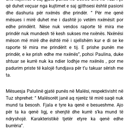
që duhet veçuar nga kujtimet e saj gjithsesi është pasioni
dhe dashuria për nxënës dhe prindër. “ Për me qenë
mësues i mirë duhet me i dashtë jo vetëm nxënësit por
edhe prindërit. Nëse nuk vendos raporte të mira me
prindër nuk mundesh të kesh sukses me nxënës. Nxënësi
mëson më mirë dhe është më i sjellshëm kur e di se ke
raporte të mira me prindërit e tij. E prishe punën me
prindër, e ke prish edhe me nxënës”, pohoi Paulina, duke
shtuar se kurrë nuk ka ndier lodhje me nxënës , por me
padurim priste të kalojë fundjava për t’u takuar sërish me
ta.
Mësuesja Palulinë gjatë punës në Malësi, respektivisht në
Tuz shprehet: “ Malësorët janë aq njerëz të mirë saqë nuk
mund ta besosh. Fjala e tyre ka qenë e besueshme. Ajo
për ta ka qenë ligj, e shenjtë dhe kurrë s’ka mund të
ndryshojë. Karakteristikë tjetër etyre ka qenë edhe
burrëria”.