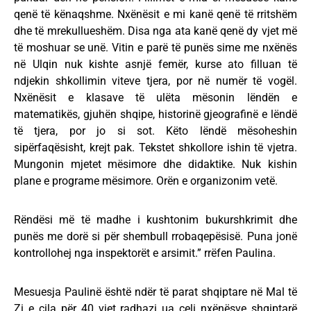
qenë të kënaqshme. Nxënësit e mi kanë qenë të rritshëm
dhe të mrekullueshëm. Disa nga ata kanë qenë dy vjet më
të moshuar se unë. Vitin e parë të punës sime me nxënës
në Ulqin nuk kishte asnjë femër, kurse ato filluan të
ndjekin shkollimin viteve tjera, por në numër të vogël.
Nxënësit e klasave të ulëta mësonin lëndën e
matematikës, gjuhën shqipe, historinë gjeografinë e lëndë
të tjera, por jo si sot. Këto lëndë mësoheshin
sipërfaqësisht, krejt pak. Tekstet shkollore ishin të vjetra.
Mungonin mjetet mësimore dhe didaktike. Nuk kishin
plane e programe mësimore. Orën e organizonim vetë.
Rëndësi më të madhe i kushtonim bukurshkrimit dhe
punës me dorë si për shembull rrobaqepësisë. Puna jonë
kontrollohej nga inspektorët e arsimit.” rrëfen Paulina.
Mesuesja Paulinë është ndër të parat shqiptare në Mal të
Zi e cila për 40 vjet radhazi ua çeli nxënësve shqiptarë