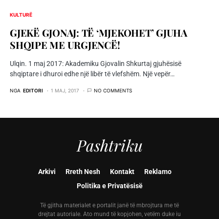
KULTURË
GJEKË GJONAJ: TË ‘MJEKOHET’ GJUHA
SHQIPE ME URGJENCË!
Ulqin. 1 maj 2017: Akademiku Gjovalin Shkurtaj gjuhësisë
shqiptare i dhuroi edhe një libër të vlefshëm. Një vepër…
NGA
EDITORI
1 MAJ, 2017
NO COMMENTS
Pashtriku
Arkivi
Rreth Nesh
Kontakt
Reklamo
Politika e Privatësisë
Të gjitha materialet e portalit janë të mbrojtura me të
drejtat autoriale. Ato mund të kopjohen, vetëm duke iu