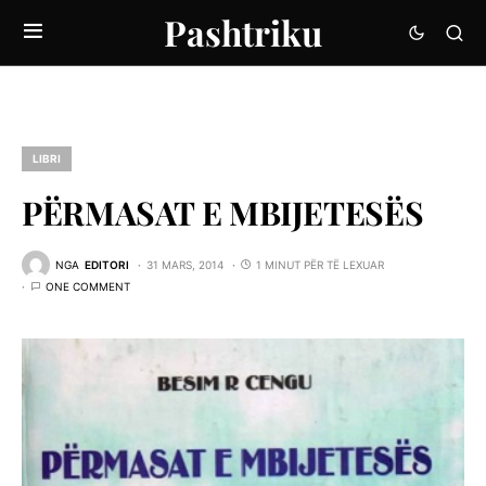
Pashtriku
LIBRI
PËRMASAT E MBIJETESËS
NGA
EDITORI
31 MARS, 2014
1 MINUT PËR TË LEXUAR
ONE COMMENT