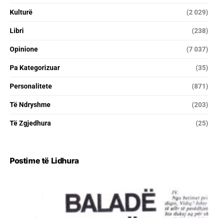
Kulturë
(2 029)
Libri
(238)
Opinione
(7 037)
Pa Kategorizuar
(35)
Personalitete
(871)
Të Ndryshme
(203)
Të Zgjedhura
(25)
Postime të Lidhura