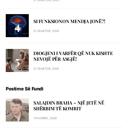
21 DHJETOR, 2025
SI FUNKSIONON MENDJA JONË?!
21 DHJETOR, 2025
DIOGJENI I VARFËR QË NUK KISHTE
NEVOJË PËR ASGJË!
21 DHJETOR, 2025
Postime Së Fundi
SALAJDIN BRAHA – NJЁ JETЁ NЁ
SHЁRBIM TЁ KOMBIT
14 KORRIK, 2026