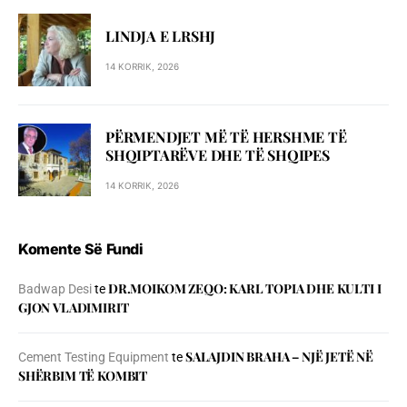
LINDJA E LRSHJ
14 KORRIK, 2026
PËRMENDJET MË TË HERSHME TË
SHQIPTARËVE DHE TË SHQIPES
14 KORRIK, 2026
Komente Së Fundi
DR.MOIKOM ZEQO: KARL TOPIA DHE KULTI I
Badwap Desi
te
GJON VLADIMIRIT
SALAJDIN BRAHA – NJЁ JETЁ NЁ
Cement Testing Equipment
te
SHЁRBIM TЁ KOMBIT