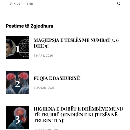
Postime të Zgjedhura
MAGJEPSJA E TESLËS ME NUMRAT 3, 6
DHE 9!
1 MARS, 2026
FUQIA E DASHURISË!
8 JANAR, 2026
HIGJIENA E DOBËT E DHËMBËVE MUND
TË TKURRË QENDRËN E KUJTESËS NË
TRURIN TUAJ!