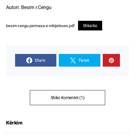
Autori: Besim r.Cengu
Shkarko
besim-cengu-permasa-e-mbijeteses.pdf
Share
Tweet
Shiko Komentet (1)
Kërkim