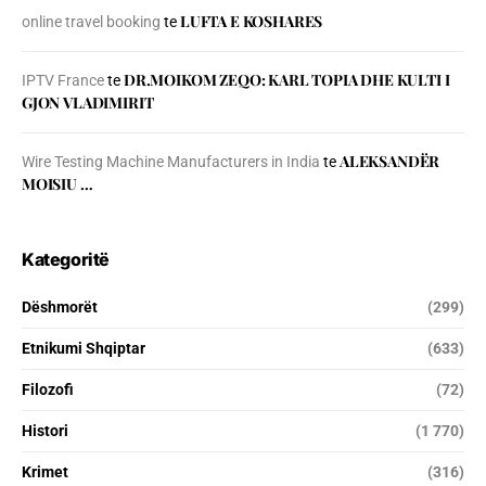
LUFTA E KOSHARES
online travel booking
te
DR.MOIKOM ZEQO: KARL TOPIA DHE KULTI I
IPTV France
te
GJON VLADIMIRIT
ALEKSANDËR
Wire Testing Machine Manufacturers in India
te
MOISIU …
Kategoritë
Dëshmorët
(299)
Etnikumi Shqiptar
(633)
Filozofi
(72)
Histori
(1 770)
Krimet
(316)