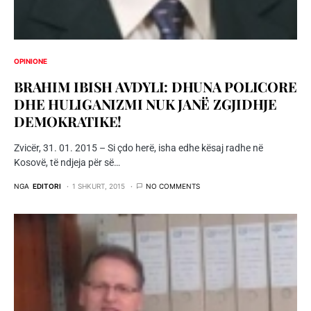
OPINIONE
BRAHIM IBISH AVDYLI: DHUNA POLICORE
DHE HULIGANIZMI NUK JANË ZGJIDHJE
DEMOKRATIKE!
Zvicër, 31. 01. 2015 – Si çdo herë, isha edhe kësaj radhe në
Kosovë, të ndjeja për së…
NGA
EDITORI
1 SHKURT, 2015
NO COMMENTS