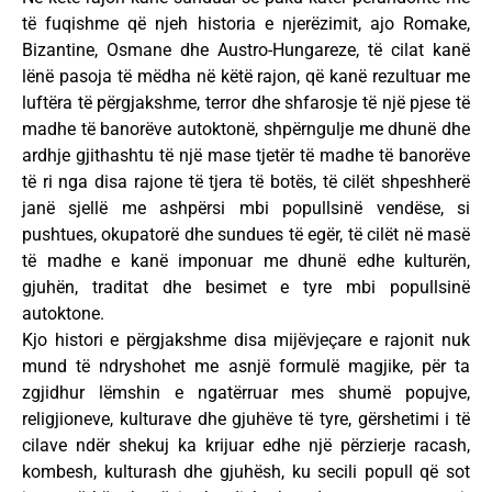
të fuqishme që njeh historia e njerëzimit, ajo Romake,
Bizantine, Osmane dhe Austro-Hungareze, të cilat kanë
lënë pasoja të mëdha në këtë rajon, që kanë rezultuar me
luftëra të përgjakshme, terror dhe shfarosje të një pjese të
madhe të banorëve autoktonë, shpërngulje me dhunë dhe
ardhje gjithashtu të një mase tjetër të madhe të banorëve
të ri nga disa rajone të tjera të botës, të cilët shpeshherë
janë sjellë me ashpërsi mbi popullsinë vendëse, si
pushtues, okupatorë dhe sundues të egër, të cilët në masë
të madhe e kanë imponuar me dhunë edhe kulturën,
gjuhën, traditat dhe besimet e tyre mbi popullsinë
autoktone.
Kjo histori e përgjakshme disa mijëvjeçare e rajonit nuk
mund të ndryshohet me asnjë formulë magjike, për ta
zgjidhur lëmshin e ngatërruar mes shumë popujve,
religjioneve, kulturave dhe gjuhëve të tyre, gërshetimi i të
cilave ndër shekuj ka krijuar edhe një përzierje racash,
kombesh, kulturash dhe gjuhësh, ku secili popull që sot