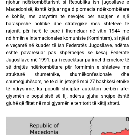
njohur ndërkombëtarisht si Republika ish jugosllave e
Maqedonisë, është krijuar nga diplomacia ndërkombëtare
e kohës, me arsyetim të nevojës për ruajtjen e një
baraspeshe politike dhe strategjike mes shteteve të
rajonit, për herë të parë i themeluar në vitin 1944 me
ndihmën e Internacionales komuniste (Komintern), si njësi
e veçantë në kuadër të ish Federatës Jugosllave, ndërsa
është pavarësuar pas shpërbërjes së kësaj Federate
Jugosllave më 1991, pa i respektuar parimet themelore të
së drejtës ndërkombëtare për formimin e shteteve me
strukturë shumetnike, shumëkonfesionale dhe
shumëgjuhësore, në të cilin jetojnë mbi 27 bashkësi etnike
të ndryshme, ku populli shqiptar autokton përbën afër
gjysmën e popullsisë së tij, ndërsa gjuha shqipe është
gjuhë që flitet në mbi gjysmën e territorit të këtij shteti.