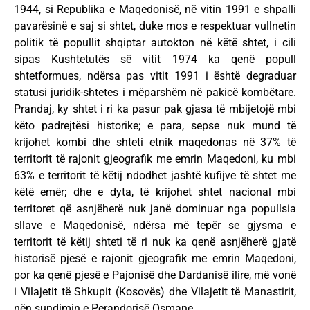
1944, si Republika e Maqedonisë, në vitin 1991 e shpalli
pavarësinë e saj si shtet, duke mos e respektuar vullnetin
politik të popullit shqiptar autokton në këtë shtet, i cili
sipas Kushtetutës së vitit 1974 ka qenë popull
shtetformues, ndërsa pas vitit 1991 i është degraduar
statusi juridik-shtetes i mëparshëm në pakicë kombëtare.
Prandaj, ky shtet i ri ka pasur pak gjasa të mbijetojë mbi
këto padrejtësi historike; e para, sepse nuk mund të
krijohet kombi dhe shteti etnik maqedonas në 37% të
territorit të rajonit gjeografik me emrin Maqedoni, ku mbi
63% e territorit të këtij ndodhet jashtë kufijve të shtet me
këtë emër; dhe e dyta, të krijohet shtet nacional mbi
territoret që asnjëherë nuk janë dominuar nga popullsia
sllave e Maqedonisë, ndërsa më tepër se gjysma e
territorit të këtij shteti të ri nuk ka qenë asnjëherë gjatë
historisë pjesë e rajonit gjeografik me emrin Maqedoni,
por ka qenë pjesë e Pajonisë dhe Dardanisë ilire, më vonë
i Vilajetit të Shkupit (Kosovës) dhe Vilajetit të Manastirit,
nën sundimin e Perandorisë Osmane.