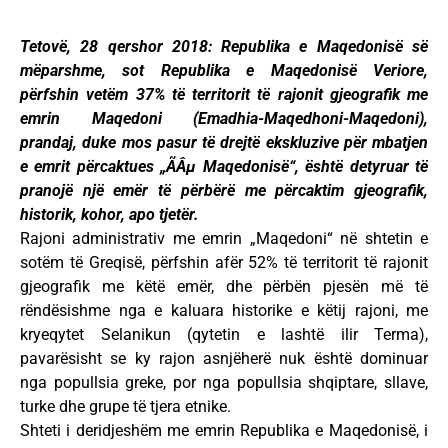
Tetovë, 28 qershor 2018: Republika e Maqedonisë së
mëparshme, sot Republika e Maqedonisë Veriore,
përfshin vetëm 37% të territorit të rajonit gjeografik me
emrin Maqedoni (Emadhia-Maqedhoni-Maqedoni),
prandaj, duke mos pasur të drejtë ekskluzive për mbatjen
e emrit përcaktues „ÃÂµ Maqedonisë“, është detyruar të
pranojë një emër të përbërë me përcaktim gjeografik,
historik, kohor, apo tjetër.
Rajoni administrativ me emrin „Maqedoni“ në shtetin e
sotëm të Greqisë, përfshin afër 52% të territorit të rajonit
gjeografik me këtë emër, dhe përbën pjesën më të
rëndësishme nga e kaluara historike e këtij rajoni, me
kryeqytet Selanikun (qytetin e lashtë ilir Terma),
pavarësisht se ky rajon asnjëherë nuk është dominuar
nga popullsia greke, por nga popullsia shqiptare, sllave,
turke dhe grupe të tjera etnike.
Shteti i deridjeshëm me emrin Republika e Maqedonisë, i