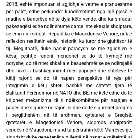
2018, është imponuar si zgjidhje e vetme e pranueshme
për palët, edhe përkundër kundërshtimit nga një pjesë e
madhe e banorëve në të dyja këto vende, dhe ka shfaqur
pakënaqësi edhe ndër shumë qarqe intelektuale shqiptare,
se emri i ri i shtetit: Republika e Maqedonisë Veriore, nuk e
reflekton realitetin etnik, historik, kulturor dhe gjuhësor të
tij. Megjithatë, duke pasur parasysh se me zgjidhjen e
kësaj çështje ranoni mendohet se do të frymojë më
ndryshe, do të rritet shkalla e besueshmërisë së ndërsjellë
dhe niveli i bashkëpunimit mes popujve dhe shteteve të
këtij rajoni; se do të hapen perspektiva të reja për
integrimin e këtij shteti bashkë me shtetet tjera të
Ballkanit Perëndimor në NATO dhe BE, me këtë edhe do të
krijohen mekanizma të ri ndërkombëtarë për ruajtjen e
paqes dhe sigurisë në rajon, si dhe do të sigurohet progres
i përgjithshëm në të ardhmen, qytetarët e Greqisë,
qytetarët e Maqedonisë Veriore, sidomos shqiptarët
vendës në Maqedoni, mund ta përkrahin këtë Marrëveshje,
sigurisht duke qenë tepër vigjilentë në hapat e mëtejmë, si