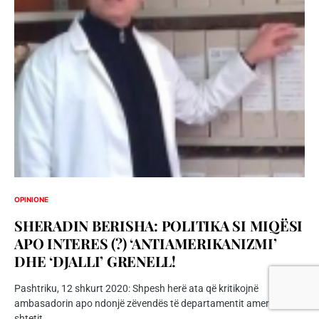
OPINIONE
SHERADIN BERISHA: POLITIKA SI MIQËSI
APO INTERES (?) ‘ANTIAMERIKANIZMI’
DHE ‘DJALLI’ GRENELL!
Pashtriku, 12 shkurt 2020: Shpesh herë ata që kritikojnë
ambasadorin apo ndonjë zëvendës të departamentit amerikanë të
shtetit…