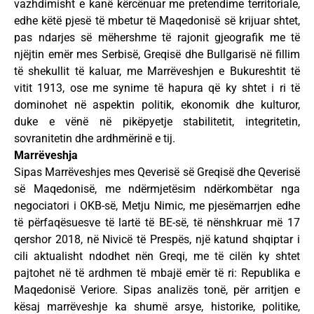
vazhdimisht e kanë kërcënuar me pretendime territoriale,
edhe këtë pjesë të mbetur të Maqedonisë së krijuar shtet,
pas ndarjes së mëhershme të rajonit gjeografik me të
njëjtin emër mes Serbisë, Greqisë dhe Bullgarisë në fillim
të shekullit të kaluar, me Marrëveshjen e Bukureshtit të
vitit 1913, ose me synime të hapura që ky shtet i ri të
dominohet në aspektin politik, ekonomik dhe kulturor,
duke e vënë në pikëpyetje stabilitetit, integritetin,
sovranitetin dhe ardhmërinë e tij.
Marrëveshja
Sipas Marrëveshjes mes Qeverisë së Greqisë dhe Qeverisë
së Maqedonisë, me ndërmjetësim ndërkombëtar nga
negociatori i OKB-së, Metju Nimic, me pjesëmarrjen edhe
të përfaqësuesve të lartë të BE-së, të nënshkruar më 17
qershor 2018, në Nivicë të Prespës, një katund shqiptar i
cili aktualisht ndodhet nën Greqi, me të cilën ky shtet
pajtohet në të ardhmen të mbajë emër të ri: Republika e
Maqedonisë Veriore. Sipas analizës tonë, për arritjen e
kësaj marrëveshje ka shumë arsye, historike, politike,