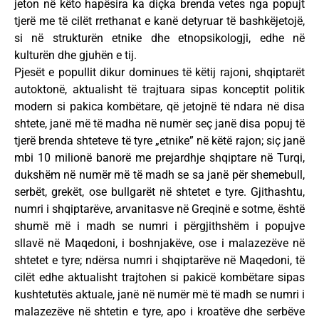
jeton në këto hapësira ka diçka brenda vetes nga popujt
tjerë me të cilët rrethanat e kanë detyruar të bashkëjetojë,
si në strukturën etnike dhe etnopsikologji, edhe në
kulturën dhe gjuhën e tij.
Pjesët e popullit dikur dominues të këtij rajoni, shqiptarët
autoktonë, aktualisht të trajtuara sipas konceptit politik
modern si pakica kombëtare, që jetojnë të ndara në disa
shtete, janë më të madha në numër seç janë disa popuj të
tjerë brenda shteteve të tyre „etnike” në këtë rajon; siç janë
mbi 10 milionë banorë me prejardhje shqiptare në Turqi,
dukshëm në numër më të madh se sa janë për shemebull,
serbët, grekët, ose bullgarët në shtetet e tyre. Gjithashtu,
numri i shqiptarëve, arvanitasve në Greqinë e sotme, është
shumë më i madh se numri i përgjithshëm i popujve
sllavë në Maqedoni, i boshnjakëve, ose i malazezëve në
shtetet e tyre; ndërsa numri i shqiptarëve në Maqedoni, të
cilët edhe aktualisht trajtohen si pakicë kombëtare sipas
kushtetutës aktuale, janë në numër më të madh se numri i
malazezëve në shtetin e tyre, apo i kroatëve dhe serbëve