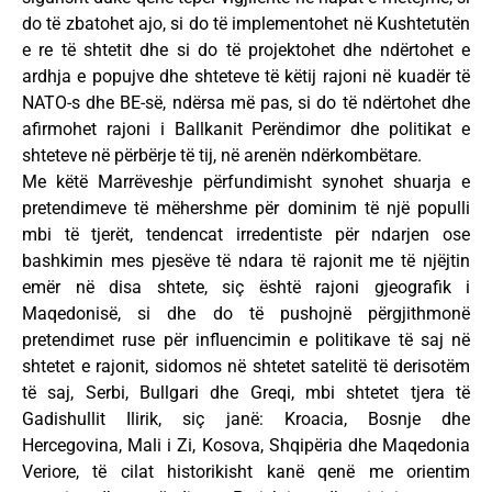
do të zbatohet ajo, si do të implementohet në Kushtetutën
e re të shtetit dhe si do të projektohet dhe ndërtohet e
ardhja e popujve dhe shteteve të këtij rajoni në kuadër të
NATO-s dhe BE-së, ndërsa më pas, si do të ndërtohet dhe
afirmohet rajoni i Ballkanit Perëndimor dhe politikat e
shteteve në përbërje të tij, në arenën ndërkombëtare.
Me këtë Marrëveshje përfundimisht synohet shuarja e
pretendimeve të mëhershme për dominim të një populli
mbi të tjerët, tendencat irredentiste për ndarjen ose
bashkimin mes pjesëve të ndara të rajonit me të njëjtin
emër në disa shtete, siç është rajoni gjeografik i
Maqedonisë, si dhe do të pushojnë përgjithmonë
pretendimet ruse për influencimin e politikave të saj në
shtetet e rajonit, sidomos në shtetet satelitë të derisotëm
të saj, Serbi, Bullgari dhe Greqi, mbi shtetet tjera të
Gadishullit Ilirik, siç janë: Kroacia, Bosnje dhe
Hercegovina, Mali i Zi, Kosova, Shqipëria dhe Maqedonia
Veriore, të cilat historikisht kanë qenë me orientim