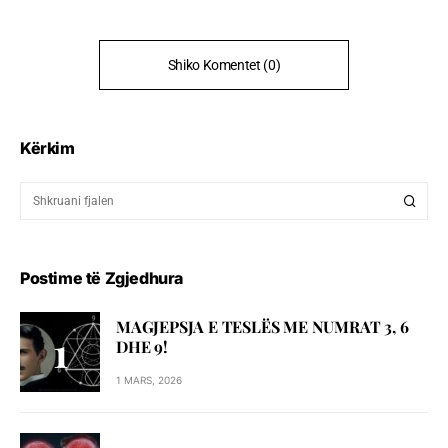
Shiko Komentet (0)
Kërkim
Postime të Zgjedhura
MAGJEPSJA E TESLËS ME NUMRAT 3, 6
DHE 9!
1 MARS, 2026