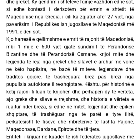
dhe grekët. Ky qëndrim i shteteve fqinje vazhdon edhe sot,
si edhe kontesti i derisotëm për emrin e shtetit të
Maqedonisë nga Greqia, i cili ka zgjatur afër 27 vjet, nga
pavarësimi i Republikës ish jugosllave të Maqedonisë më
1991, e deri sot.
Kjo harresë e qëllimshme e emrit të rajonit të Maqedonisë,
mbi 1 mijë e 600 vjet gjatë sundimit të Perandorisë
Bizantine dhe të Perandorisë Osmane, krijoi mite dhe
legjenda të reja nga grekët dhe sllavët e ardhur më vonë
në këto hapësira, në bazë të miteve, legjendave dhe
traditës gojore, të trashëguara brez pas brezi nga
pupullsia autoktone ilire-shqiptare. Kështu, për historinë e
këtij rajoni filluan të krijohen dhe përhapen dy të vërteta,
ajo greke dhe sllave e rrejshme, dhe historia e vërteta e
ruajtur ndër breza, si edhe në mitet, legjendat dhe epikën
shqiptare, të trashëguar nga të parët e tyre ilirë,
përkatësisht të fiseve dhe mbretërive të lashta Pajone,
Maqedonase, Dardane, Epirote dhe të tjera.
Entiteti i krijuar në kuadër të ish federatës jugosllave më