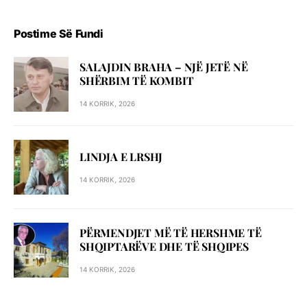
Postime Së Fundi
SALAJDIN BRAHA – NJЁ JETЁ NЁ
SHЁRBIM TЁ KOMBIT
14 KORRIK, 2026
LINDJA E LRSHJ
14 KORRIK, 2026
PËRMENDJET MË TË HERSHME TË
SHQIPTARËVE DHE TË SHQIPES
14 KORRIK, 2026