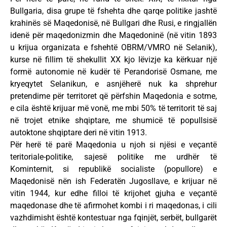
Bullgaria, disa grupe të fshehta dhe qarqe politike jashtë
krahinës së Maqedonisë, në Bullgari dhe Rusi, e ringjallën
idenë për maqedonizmin dhe Maqedoninë (në vitin 1893
u krijua organizata e fshehtë OBRM/VMRO në Selanik),
kurse në fillim të shekullit XX kjo lëvizje ka kërkuar një
formë autonomie në kudër të Perandorisë Osmane, me
kryeqytet Selanikun, e asnjëherë nuk ka shprehur
pretendime për territoret që përfshin Maqedonia e sotme,
e cila është krijuar më vonë, me mbi 50% të territorit të saj
në trojet etnike shqiptare, me shumicë të popullsisë
autoktone shqiptare deri në vitin 1913.
Për herë të parë Maqedonia u njoh si njësi e veçantë
teritoriale-politike, sajesë politike me urdhër të
Kominternit, si republikë socialiste (popullore) e
Maqedonisë nën ish Federatën Jugosllave, e krijuar në
vitin 1944, kur edhe filloi të krijohet gjuha e veçantë
maqedonase dhe të afirmohet kombi i ri maqedonas, i cili
vazhdimisht është kontestuar nga fqinjët, serbët, bullgarët