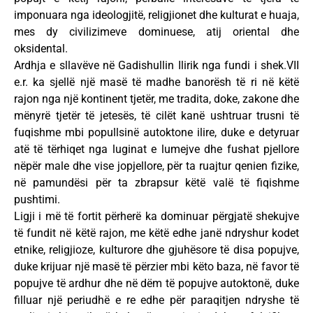
imponuara nga ideologjitë, religjionet dhe kulturat e huaja,
mes dy civilizimeve dominuese, atij oriental dhe
oksidental.
Ardhja e sllavëve në Gadishullin Ilirik nga fundi i shek.VII
e.r. ka sjellë një masë të madhe banorësh të ri në këtë
rajon nga një kontinent tjetër, me tradita, doke, zakone dhe
mënyrë tjetër të jetesës, të cilët kanë ushtruar trusni të
fuqishme mbi popullsinë autoktone ilire, duke e detyruar
atë të tërhiqet nga luginat e lumejve dhe fushat pjellore
nëpër male dhe vise jopjellore, për ta ruajtur qenien fizike,
në pamundësi për ta zbrapsur këtë valë të fiqishme
pushtimi.
Ligji i më të fortit përherë ka dominuar përgjatë shekujve
të fundit në këtë rajon, me këtë edhe janë ndryshur kodet
etnike, religjioze, kulturore dhe gjuhësore të disa popujve,
duke krijuar një masë të përzier mbi këto baza, në favor të
popujve të ardhur dhe në dëm të popujve autoktonë, duke
filluar një periudhë e re edhe për paraqitjen ndryshe të