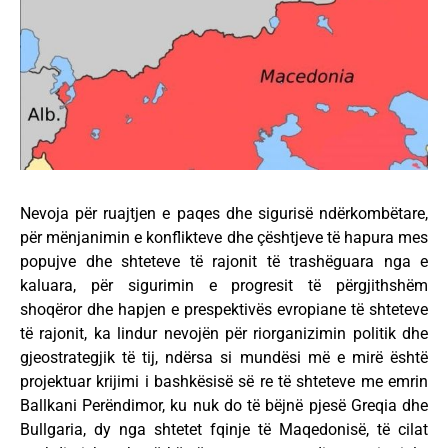
Nevoja për ruajtjen e paqes dhe sigurisë ndërkombëtare,
për mënjanimin e konflikteve dhe çështjeve të hapura mes
popujve dhe shteteve të rajonit të trashëguara nga e
kaluara, për sigurimin e progresit të përgjithshëm
shoqëror dhe hapjen e prespektivës evropiane të shteteve
të rajonit, ka lindur nevojën për riorganizimin politik dhe
gjeostrategjik të tij, ndërsa si mundësi më e mirë është
projektuar krijimi i bashkësisë së re të shteteve me emrin
Ballkani Perëndimor, ku nuk do të bëjnë pjesë Greqia dhe
Bullgaria, dy nga shtetet fqinje të Maqedonisë, të cilat