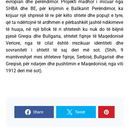
evropian dhe perëndimor. Projekti madhor i inicuar nga
SHBA dhe BE, për krijimin e Ballkanit Perëndimor, ka
krijuar një shpresë të re për këto shtete dhe popujt e tyre,
që ta ndërtojnë të ardhmen e përbashkët jashtë ndikimeve
të huaja, në një bllok të ri shtetesh ku nuk do të bëjnë
pjesë Greqia dhe Bullgaria, shtetet fqinje të Maqedonisë
Veriore, nga të cilat është rrezikuar identiteti dhe
sovraniteti i shtetit të saj deri më sot. (Shih, 9
marrëveshjet mes shteteve fqinje, Serbisë, Bullgarisë dhe
Greqisë, për ndarjen dhe pushtimin e Maqedonisë, nga viti
1912 deri më sot).
Share
Tweet