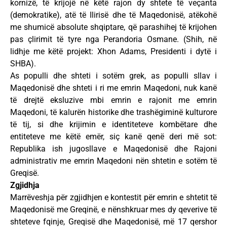
kornizë, të krijojë në këtë rajon dy shtete të veçanta
(demokratike), atë të Ilirisë dhe të Maqedonisë, atëkohë
me shumicë absolute shqiptare, që parashihej të krijohen
pas çlirimit të tyre nga Perandoria Osmane. (Shih, në
lidhje me këtë projekt: Xhon Adams, Presidenti i dytë i
SHBA).
As populli dhe shteti i sotëm grek, as populli sllav i
Maqedonisë dhe shteti i ri me emrin Maqedoni, nuk kanë
të drejtë eksluzive mbi emrin e rajonit me emrin
Maqedoni, të kalurën historike dhe trashëgiminë kulturore
të tij, si dhe krijimin e identiteteve kombëtare dhe
entiteteve me këtë emër, siç kanë qenë deri më sot:
Republika ish jugosllave e Maqedonisë dhe Rajoni
administrativ me emrin Maqedoni nën shtetin e sotëm të
Greqisë.
Zgjidhja
Marrëveshja për zgjidhjen e kontestit për emrin e shtetit të
Maqedonisë me Greqinë, e nënshkruar mes dy qeverive të
shteteve fqinje, Greqisë dhe Maqedonisë, më 17 qershor