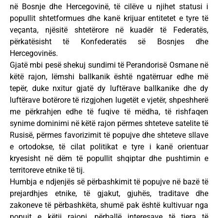
në Bosnje dhe Hercegovinë, të cilëve u njihet statusi i
popullit shtetformues dhe kanë krijuar entitetet e tyre të
veçanta, njësitë shtetërore në kuadër të Federatës,
përkatësisht të Konfederatës së Bosnjes dhe
Hercegovinës.
Gjatë mbi pesë shekuj sundimi të Perandorisë Osmane në
këtë rajon, lëmshi ballkanik është ngatërruar edhe më
tepër, duke nxitur gjatë dy luftërave ballkanike dhe dy
luftërave botërore të rizgjohen lugetët e vjetër, shpeshherë
me përkrahjen edhe të fuqive të mëdha, të rishfaqen
synime dominimi në këtë rajon përmes shteteve satelite të
Rusisë, përmes favorizimit të popujve dhe shteteve sllave
e ortodokse, të cilat politikat e tyre i kanë orientuar
kryesisht në dëm të popullit shqiptar dhe pushtimin e
territoreve etnike të tij.
Humbja e ndjenjës së përbashkimit të popujve në bazë të
prejardhjes etnike, të gjakut, gjuhës, traditave dhe
zakoneve të përbashkëta, shumë pak është kultivuar nga
popujt e këtij rajoni, përballë interesave të tjera të