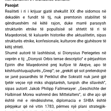
Pasojat
Realiteti i ri i krijuar gjatë shekullit XX dhe sidomos në
dekadën e fundit të tij, nuk premtonin stabilitet të
qëndrueshëm në këtë rajon, duke marrë parasysh
strukturën etnike të popullsisë së shtetit të ri të
Maqedonisë, të kaluarën historike dhe aktualitetin, sipas
strukturës etnike, konfesionale, kulturore dhe gjuhësore të
këtij shteti.
Shumë autorë të lashtësisë, si Dionysius Periegetes në
veprën e tij: „Dionysii Orbis terrae descriptio“ e përjashton
Epirin dhe Maqedoninë prej kufijve të Akejve, apo të
kështushtuquajturës „Greqi“; se ,,grekët që sot pretendojnë
se janë pasardhës të Perikliut dhe Sokratit nuk janë gjë
tjetër veçse një miks shqiptarësh, turqish dhe sllavësh”,
sipas autorit Jakob Philipp Fallmerayer: „Geschichte der
Halbinsel Morea wahrend des Mittelalters“, si dhe ajo që
është më e rëndësishme, diplomacia e SHBA është
përpjekur që në vitin 1783, përmes një plani strategjik-