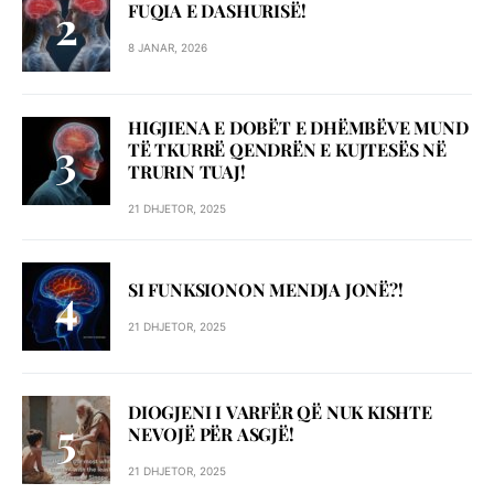
FUQIA E DASHURISË!
8 JANAR, 2026
HIGJIENA E DOBËT E DHËMBËVE MUND
TË TKURRË QENDRËN E KUJTESËS NË
TRURIN TUAJ!
21 DHJETOR, 2025
SI FUNKSIONON MENDJA JONË?!
21 DHJETOR, 2025
DIOGJENI I VARFËR QË NUK KISHTE
NEVOJË PËR ASGJË!
21 DHJETOR, 2025