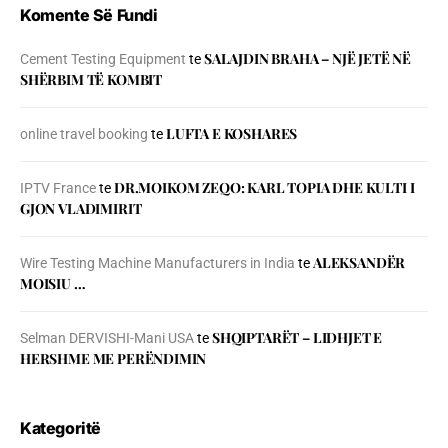
Komente Së Fundi
SALAJDIN BRAHA – NJЁ JETЁ NЁ
Cement Testing Equipment
te
SHЁRBIM TЁ KOMBIT
LUFTA E KOSHARES
online travel booking
te
DR.MOIKOM ZEQO: KARL TOPIA DHE KULTI I
IPTV France
te
GJON VLADIMIRIT
ALEKSANDËR
Wire Testing Machine Manufacturers in India
te
MOISIU …
SHQIPTARËT – LIDHJET E
Selman DERVISHI-Mani USA
te
HERSHME ME PERËNDIMIN
Kategoritë