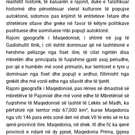
realitetit historik, të kaluarën e rajonit, duke e falsifikuar
historinë dhe përvetësuar vlerat kulturore të popujve
autoktonë, sidomos pas krijimit të entiteteve fetare dhe
shtetërore sllave dhe greke në favor të këtyre politikave
pushtuese dhe asimiluese mbi popujt autoktonë.
Rajoni gjeografik i Maqedonisë, i shtrirë në jug të
Gadishullit Ilirik, i cili është dominuar që në lashtësinë e
hershme pellazge nga fiset ilire, të cilat ngritën disa
mbretëri dhe principata të fuqishme gjatë asaj periudhe,
por që e humbën më vonë primatin, kur territoret e tyre u
dominuan nga fiset dhe popujt e ardhur, fillimisht nga
grekët dhe më vonë edhe nga sllavët dhe të tjerët.
Rajoni gjeografik i Maqedonisë, pas rënies së dinastisë së
mbretërve të Pajonisë dhe më vonë edhe të Mbretërisë së
fuqishme të Maqedonisë së lashtë të Lekës së Madh, ka
përfshirë një territor mbi 67,000 km², kurse Maqedonia
nga viti 146 para erës sonë deri në shek.VII të erës së re ka
qenë provincë ilire. Maqedonia, në shek. III dhe IV, ka qenë
provincë e ndarë në dy pjesë, Maqedonia Prima, (pjesa