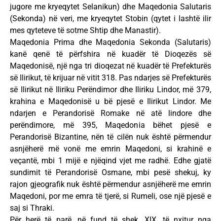
jugore me kryeqytet Selanikun) dhe Maqedonia Salutaris
(Sekonda) në veri, me kryeqytet Stobin (qytet i lashtë ilir
mes qyteteve të sotme Shtip dhe Manastir).
Maqedonia Prima dhe Maqedonia Sekonda (Salutaris)
kanë qenë të përfshira në kuadër të Dioqezës së
Maqedonisë, një nga tri dioqezat në kuadër të Prefekturës
së Ilirikut, të krijuar në vitit 318. Pas ndarjes së Prefekturës
së Ilirikut në Iliriku Perëndimor dhe Iliriku Lindor, më 379,
krahina e Maqedonisë u bë pjesë e Ilirikut Lindor. Me
ndarjen e Perandorisë Romake në atë lindore dhe
perëndimore, më 395, Maqedonia bëhet pjesë e
Perandorisë Bizantine, nën të cilën nuk është përmendur
asnjëherë më vonë me emrin Maqedoni, si krahinë e
veçantë, mbi 1 mijë e njëqind vjet me radhë. Edhe gjatë
sundimit të Perandorisë Osmane, mbi pesë shekuj, ky
rajon gjeografik nuk është përmendur asnjëherë me emrin
Maqedoni, por me emra të tjerë, si Rumeli, ose një pjesë e
saj si Thraki.
Për herë të parë, në fund të shek. XIX, të nxitur nga