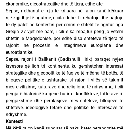
ekonomike, gjeostrategjike dhe të tjera, edhe atë:
Sepse, rrethanat e reja të krijuara në rajon kanë kërkuar
një zgjidhje të ngutme, e cila duhet t’i rehatojë dhe pajtojë
të dy palët në kontestin për emrin e shtetit të ngritur nga
Greqia 27 vjet më parë, i cili e ka mbajtur peng jo vetëm
shtetin e Maqedonisë, por edhe disa shteteve të tjera të
rajonit në procesin e integrimeve europiane dhe
euroatlantike.
Sepse, rajoni i Ballkanit (Gadishulli Ilirik) paraqet nyjen
kryesore që lidh tri kontinente, ku gërshetohen interesat
strategjike dhe gjeopolitike të fuqive të mëdha të botës, të
blloqeve politike e ushtarake, si rajon i vijës së takimit
mes civilizime, kulturave dhe religjione të ndryshme, i cili
përgjatë historisë ka qenë burim i konflikteve, luftërave të
përgjakshme dhe përplasjeve mes shteteve, blloqeve të
shteteve, ideologjive fetare dhe politike të interesave të
ndryshme.
Kontesti
Në këtë rajon kanë sunduar së paku katër perandoritë më