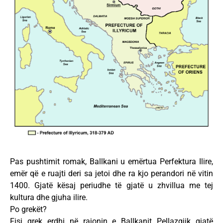
Pas pushtimit romak, Ballkani u emërtua Perfektura Ilire,
emër që e ruajti deri sa jetoi dhe ra kjo perandori në vitin
1400. Gjatë kësaj periudhe të gjatë u zhvillua me tej
kultura dhe gjuha ilire.
Po grekët?
Fisi grek erdhi në rajonin e Ballkanit Pellazgjik gjatë