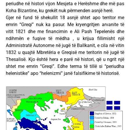
periudhe në histori vijon Mesjeta e Herëshme dhe më pas
Koha Bizantine, ku grekët nuk përmenden asnjë herë.
Gjer në fund të shekullit 18 asnjë shtet apo territor me
emrin “Greqi” nuk ka pasur. Me kryengritjen arvanite të
vitit 1821 dhe me financimin e Ali Pash Tepelenës dhe
ndihmën e fuqive të mëdha , u krijua fillimisht një
Administratë Autonome në jugë të Ballkanit, e cila në vitin
1832 u quajtë Mbretëria e Greqisë me teritorin në jugë të
Thesalisë. Kjo është hera e parë në histori, që u ngrit një
shtet me emrin “Greqi”. Edhe terma të tillë si “periudha
helenistike” apo “helenizmi” janë falsifikime të historisë.