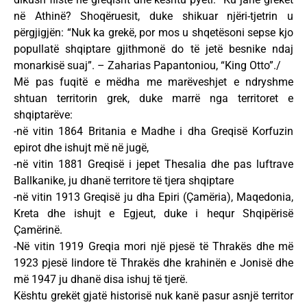
në Athinë? Shoqëruesit, duke shikuar njëri-tjetrin u
përgjigjën: “Nuk ka grekë, por mos u shqetësoni sepse kjo
popullatë shqiptare gjithmonë do të jetë besnike ndaj
monarkisë suaj”. – Zaharias Papantoniou, “King Otto”./
Më pas fuqitë e mëdha me marëveshjet e ndryshme
shtuan territorin grek, duke marrë nga territoret e
shqiptarëve:
-në vitin 1864 Britania e Madhe i dha Greqisë Korfuzin
epirot dhe ishujt më në jugë,
-në vitin 1881 Greqisë i jepet Thesalia dhe pas luftrave
Ballkanike, ju dhanë territore të tjera shqiptare
-në vitin 1913 Greqisë ju dha Epiri (Çamëria), Maqedonia,
Kreta dhe ishujt e Egjeut, duke i hequr Shqipërisë
Çamërinë.
-Në vitin 1919 Greqia mori një pjesë të Thrakës dhe më
1923 pjesë lindore të Thrakës dhe krahinën e Jonisë dhe
më 1947 ju dhanë disa ishuj të tjerë.
Kështu grekët gjatë historisë nuk kanë pasur asnjë territor