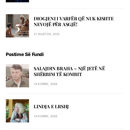
DIOGJENI I VARFËR QË NUK KISHTE
NEVOJË PËR ASGJË!
21 DHJETOR, 2025
Postime Së Fundi
SALAJDIN BRAHA – NJЁ JETЁ NЁ
SHЁRBIM TЁ KOMBIT
14 KORRIK, 2026
LINDJA E LRSHJ
14 KORRIK, 2026