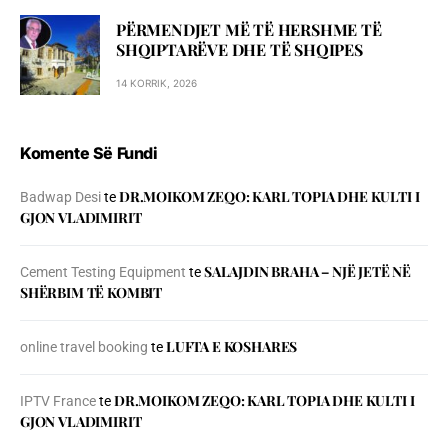
PËRMENDJET MË TË HERSHME TË
SHQIPTARËVE DHE TË SHQIPES
14 KORRIK, 2026
Komente Së Fundi
DR.MOIKOM ZEQO: KARL TOPIA DHE KULTI I
Badwap Desi
te
GJON VLADIMIRIT
SALAJDIN BRAHA – NJЁ JETЁ NЁ
Cement Testing Equipment
te
SHЁRBIM TЁ KOMBIT
LUFTA E KOSHARES
online travel booking
te
DR.MOIKOM ZEQO: KARL TOPIA DHE KULTI I
IPTV France
te
GJON VLADIMIRIT