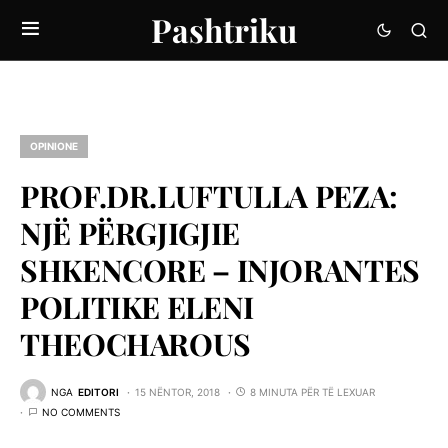
Pashtriku
OPINIONE
PROF.DR.LUFTULLA PEZA:
NJË PËRGJIGJIE
SHKENCORE – INJORANTES
POLITIKE ELENI
THEOCHAROUS
NGA
EDITORI
15 NËNTOR, 2018
8 MINUTA PËR TË LEXUAR
NO COMMENTS