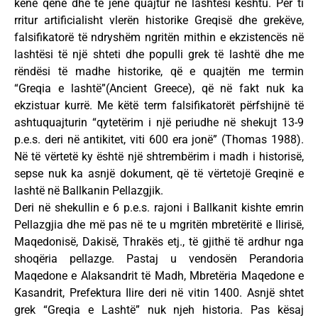
kenë qenë dhe të jenë quajtur në lashtësi kështu. Për ti
rritur artificialisht vlerën historike Greqisë dhe grekëve,
falsifikatorë të ndryshëm ngritën mithin e ekzistencës në
lashtësi të një shteti dhe populli grek të lashtë dhe me
rëndësi të madhe historike, që e quajtën me termin
“Greqia e lashtë”(Ancient Greece), që në fakt nuk ka
ekzistuar kurrë. Me këtë term falsifikatorët përfshijnë të
ashtuquajturin “qytetërim i një periudhe në shekujt 13-9
p.e.s. deri në antikitet, viti 600 era jonë” (Thomas 1988).
Në të vërtetë ky është një shtrembërim i madh i historisë,
sepse nuk ka asnjë dokument, që të vërtetojë Greqinë e
lashtë në Ballkanin Pellazgjik.
Deri në shekullin e 6 p.e.s. rajoni i Ballkanit kishte emrin
Pellazgjia dhe më pas në te u mgritën mbretëritë e Ilirisë,
Maqedonisë, Dakisë, Thrakës etj., të gjithë të ardhur nga
shoqëria pellazge. Pastaj u vendosën Perandoria
Maqedone e Alaksandrit të Madh, Mbretëria Maqedone e
Kasandrit, Prefektura Ilire deri në vitin 1400. Asnjë shtet
grek “Greqia e Lashtë” nuk njeh historia. Pas kësaj