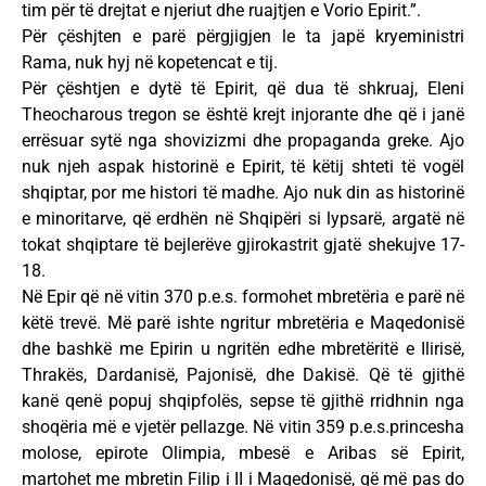
tim për të drejtat e njeriut dhe ruajtjen e Vorio Epirit.”.
Për çëshjten e parë përgjigjen le ta japë kryeministri
Rama, nuk hyj në kopetencat e tij.
Për çështjen e dytë të Epirit, që dua të shkruaj, Eleni
Theocharous tregon se është krejt injorante dhe që i janë
errësuar sytë nga shovizizmi dhe propaganda greke. Ajo
nuk njeh aspak historinë e Epirit, të këtij shteti të vogël
shqiptar, por me histori të madhe. Ajo nuk din as historinë
e minoritarve, që erdhën në Shqipëri si lypsarë, argatë në
tokat shqiptare të bejlerëve gjirokastrit gjatë shekujve 17-
18.
Në Epir që në vitin 370 p.e.s. formohet mbretëria e parë në
këtë trevë. Më parë ishte ngritur mbretëria e Maqedonisë
dhe bashkë me Epirin u ngritën edhe mbretëritë e Ilirisë,
Thrakës, Dardanisë, Pajonisë, dhe Dakisë. Që të gjithë
kanë qenë popuj shqipfolës, sepse të gjithë rridhnin nga
shoqëria më e vjetër pellazge. Në vitin 359 p.e.s.princesha
molose, epirote Olimpia, mbesë e Aribas së Epirit,
martohet me mbretin Filip i II i Maqedonisë, që më pas do