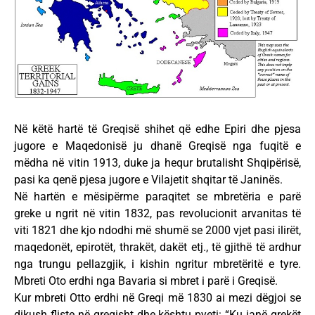
Në këtë hartë të Greqisë shihet që edhe Epiri dhe pjesa
jugore e Maqedonisë ju dhanë Greqisë nga fuqitë e
mëdha në vitin 1913, duke ja hequr brutalisht Shqipërisë,
pasi ka qenë pjesa jugore e Vilajetit shqitar të Janinës.
Në hartën e mësipërme paraqitet se mbretëria e parë
greke u ngrit në vitin 1832, pas revolucionit arvanitas të
viti 1821 dhe kjo ndodhi më shumë se 2000 vjet pasi ilirët,
maqedonët, epirotët, thrakët, dakët etj., të gjithë të ardhur
nga trungu pellazgjik, i kishin ngritur mbretëritë e tyre.
Mbreti Oto erdhi nga Bavaria si mbret i parë i Greqisë.
Kur mbreti Otto erdhi në Greqi më 1830 ai mezi dëgjoi se
dikush fliste në greqisht dhe kështu pyeti: “Ku janë grekët