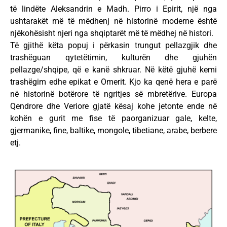
të lindëte Aleksandrin e Madh. Pirro i Epirit, një nga
ushtarakët më të mëdhenj në historinë moderne është
njëkohësisht njeri nga shqiptarët më të mëdhej në histori.
Të gjithë këta popuj i përkasin trungut pellazgjik dhe
trashëguan qytetëtimin, kulturën dhe gjuhën
pellazge/shqipe, që e kanë shkruar. Në këtë gjuhë kemi
trashëgim edhe epikat e Omerit. Kjo ka qenë hera e parë
në historinë botërore të ngritjes së mbretërive. Europa
Qendrore dhe Veriore gjatë kësaj kohe jetonte ende në
kohën e gurit me fise të paorganizuar gale, kelte,
gjermanike, fine, baltike, mongole, tibetiane, arabe, berbere
etj.