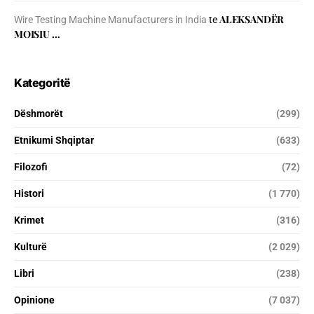
ALEKSANDËR
Wire Testing Machine Manufacturers in India
te
MOISIU …
Kategoritë
Dëshmorët
(299)
Etnikumi Shqiptar
(633)
Filozofi
(72)
Histori
(1 770)
Krimet
(316)
Kulturë
(2 029)
Libri
(238)
Opinione
(7 037)