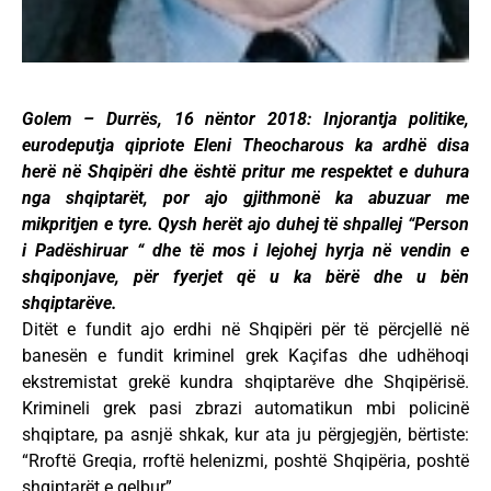
Golem – Durrës, 16 nëntor 2018: Injorantja politike,
eurodeputja qipriote Eleni Theocharous ka ardhë disa
herë në Shqipëri dhe është pritur me respektet e duhura
nga shqiptarët, por ajo gjithmonë ka abuzuar me
mikpritjen e tyre. Qysh herët ajo duhej të shpallej “Person
i Padëshiruar “ dhe të mos i lejohej hyrja në vendin e
shqiponjave, për fyerjet që u ka bërë dhe u bën
shqiptarëve.
Ditët e fundit ajo erdhi në Shqipëri për të përcjellë në
banesën e fundit kriminel grek Kaçifas dhe udhëhoqi
ekstremistat grekë kundra shqiptarëve dhe Shqipërisë.
Krimineli grek pasi zbrazi automatikun mbi policinë
shqiptare, pa asnjë shkak, kur ata ju përgjegjën, bërtiste:
“Rroftë Greqia, rroftë helenizmi, poshtë Shqipëria, poshtë
shqiptarët e qelbur”.