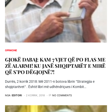
OPINIONE
GJOKË DABAJ: KAM 7 VJET QË PO FLAS ME
ZË ALARMI! KU JANË SHQIPTARËT E MIRË
QË S’PO DËGJOJNË?!
Durrës, 2 korrik 2018: Më 2011-n botova librin “Strategjia e
shqiptarëvet“ . Është libri më udhëndriçues i Kombit…
NGA
EDITORI
2 KORRIK, 2018
NO COMMENTS