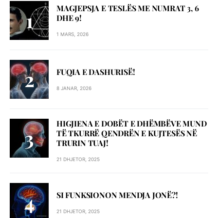
MAGJEPSJA E TESLËS ME NUMRAT 3, 6
DHE 9!
1 MARS, 2026
FUQIA E DASHURISË!
8 JANAR, 2026
HIGJIENA E DOBËT E DHËMBËVE MUND
TË TKURRË QENDRËN E KUJTESËS NË
TRURIN TUAJ!
21 DHJETOR, 2025
SI FUNKSIONON MENDJA JONË?!
21 DHJETOR, 2025