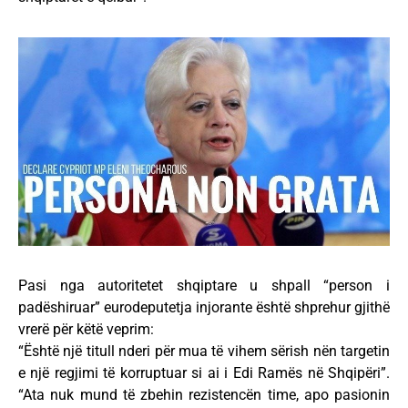
Pasi nga autoritetet shqiptare u shpall “person i
padëshiruar” eurodeputetja injorante është shprehur gjithë
vrerë për këtë veprim:
“Është një titull nderi për mua të vihem sërish nën targetin
e një regjimi të korruptuar si ai i Edi Ramës në Shqipëri”.
“Ata nuk mund të zbehin rezistencën time, apo pasionin