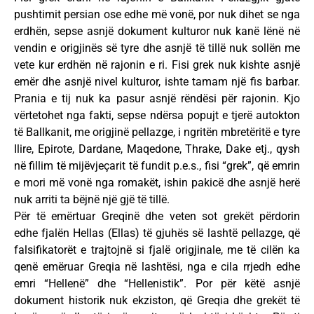
pushtimit persian ose edhe më vonë, por nuk dihet se nga
erdhën, sepse asnjë dokument kulturor nuk kanë lënë në
vendin e origjinës së tyre dhe asnjë të tillë nuk sollën me
vete kur erdhën në rajonin e ri. Fisi grek nuk kishte asnjë
emër dhe asnjë nivel kulturor, ishte tamam një fis barbar.
Prania e tij nuk ka pasur asnjë rëndësi për rajonin. Kjo
vërtetohet nga fakti, sepse ndërsa popujt e tjerë autokton
të Ballkanit, me origjinë pellazge, i ngritën mbretëritë e tyre
Ilire, Epirote, Dardane, Maqedone, Thrake, Dake etj., qysh
në fillim të mijëvjeçarit të fundit p.e.s., fisi “grek”, që emrin
e mori më vonë nga romakët, ishin pakicë dhe asnjë herë
nuk arriti ta bëjnë një gjë të tillë.
Për të emërtuar Greqinë dhe veten sot grekët përdorin
edhe fjalën Hellas (Ellas) të gjuhës së lashtë pellazge, që
falsifikatorët e trajtojnë si fjalë origjinale, me të cilën ka
qenë emëruar Greqia në lashtësi, nga e cila rrjedh edhe
emri “Hellenë” dhe “Hellenistik”. Por për këtë asnjë
dokument historik nuk ekziston, që Greqia dhe grekët të