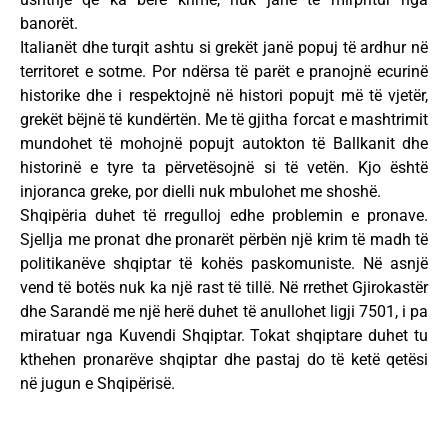
banorët.
Italianët dhe turqit ashtu si grekët janë popuj të ardhur në
territoret e sotme. Por ndërsa të parët e pranojnë ecurinë
historike dhe i respektojnë në histori popujt më të vjetër,
grekët bëjnë të kundërtën. Me të gjitha forcat e mashtrimit
mundohet të mohojnë popujt autokton të Ballkanit dhe
historinë e tyre ta përvetësojnë si të vetën. Kjo është
injoranca greke, por dielli nuk mbulohet me shoshë.
Shqipëria duhet të rregulloj edhe problemin e pronave.
Sjellja me pronat dhe pronarët përbën një krim të madh të
politikanëve shqiptar të kohës paskomuniste. Në asnjë
vend të botës nuk ka një rast të tillë. Në rrethet Gjirokastër
dhe Sarandë me një herë duhet të anullohet ligji 7501, i pa
miratuar nga Kuvendi Shqiptar. Tokat shqiptare duhet tu
kthehen pronarëve shqiptar dhe pastaj do të ketë qetësi
në jugun e Shqipërisë.