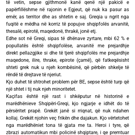
të vetin, sepse gjithmonë kanë qenë një pakicë e
papërfillëshme në rajonin e Egjeut, që nuk ka pasur as
emër, as territor dhe as shtetin e saj. Greqia u ngrit nga
fuqitë e mëdha në korriz të popujve shqipfolës arvanitë,
thesalë, epirotë, maqedonë, thrakë, jonë etj.
Edhe sot në Greqi, sipas të dhënave zyrtare, mbi 62 % e
popullatës është shqipfolëse, arvanitë me prejardhje
direkt pellazgjike si dhe të tjerë shqipfolës me prejardhje
maqedone, ilire, thrake, epirote (çamë), që fatkeqësisht
shteti grek nuk u njeh kombësinë, që përbën shkelje të
rëndë të drejtave të njeriut.
Kjo duhet të shtrohet problem për BE, sepse është turp që
një shtet i tij nuk njeh minoritetet.
Kaçifas është një rast i shkëputur në historinë e
marëdhënieve Shqipëri-Greqi, kjo ngjarje e idhët do të
përsëritet prapë. Grekët janë si rriqnat, që nuk ndahen
kollaj. Grekët njohin veç frikën dhe dajakun. Kjo vërtetohet
nga marëdhëniet tona të gjata me ta. Heroi i tyre, që
zbrazi automatikun mbi policinë shqiptare, i qe premtuar