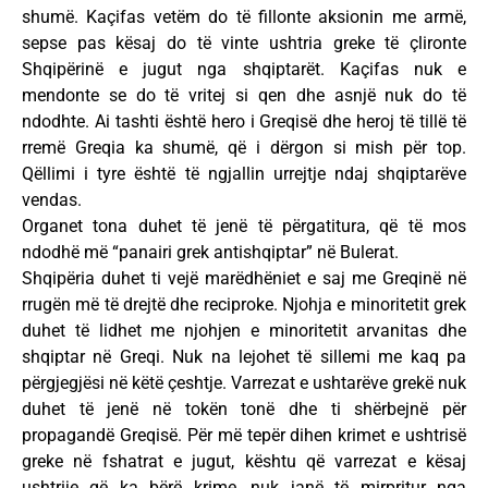
shumë. Kaçifas vetëm do të fillonte aksionin me armë,
sepse pas kësaj do të vinte ushtria greke të çlironte
Shqipërinë e jugut nga shqiptarët. Kaçifas nuk e
mendonte se do të vritej si qen dhe asnjë nuk do të
ndodhte. Ai tashti është hero i Greqisë dhe heroj të tillë të
rremë Greqia ka shumë, që i dërgon si mish për top.
Qëllimi i tyre është të ngjallin urrejtje ndaj shqiptarëve
vendas.
Organet tona duhet të jenë të përgatitura, që të mos
ndodhë më “panairi grek antishqiptar” në Bulerat.
Shqipëria duhet ti vejë marëdhëniet e saj me Greqinë në
rrugën më të drejtë dhe reciproke. Njohja e minoritetit grek
duhet të lidhet me njohjen e minoritetit arvanitas dhe
shqiptar në Greqi. Nuk na lejohet të sillemi me kaq pa
përgjegjësi në këtë çeshtje. Varrezat e ushtarëve grekë nuk
duhet të jenë në tokën tonë dhe ti shërbejnë për
propagandë Greqisë. Për më tepër dihen krimet e ushtrisë
greke në fshatrat e jugut, kështu që varrezat e kësaj
ushtrije që ka bërë krime, nuk janë të mirpritur nga