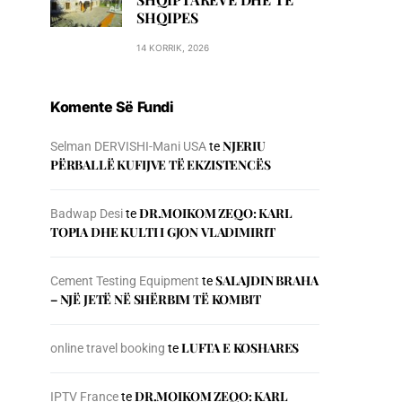
SHQIPES
14 KORRIK, 2026
Komente Së Fundi
NJERIU
Selman DERVISHI-Mani USA
te
PЁRBALLЁ KUFIJVE TЁ EKZISTENCЁS
DR.MOIKOM ZEQO: KARL
Badwap Desi
te
TOPIA DHE KULTI I GJON VLADIMIRIT
SALAJDIN BRAHA
Cement Testing Equipment
te
– NJЁ JETЁ NЁ SHЁRBIM TЁ KOMBIT
LUFTA E KOSHARES
online travel booking
te
DR.MOIKOM ZEQO: KARL
IPTV France
te