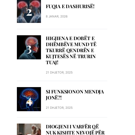
FUQIA E DASHURISË!
8 JANAR, 2026
HIGJIENA E DOBËT E
DHËMBËVE MUND TË
TKURRË QENDRËN E
KUJTESËS NË TRURIN
TUAJ!
21 DHJETOR, 2025
SI FUNKSIONON MENDJA
JONË?!
21 DHJETOR, 2025
DIOGJENI I VARFËR QË
NUK KISHTE NEVOJË PËR