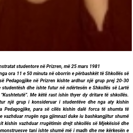
nstratat studentore në Prizren, më 25 mars 1981
 nga ora 11 e 50 minuta në oborrin e përbashkët të Shkollës së
së Pedagogjike në Prizren kishte ardhur një grup prej 20-30
 studentësh dhe ishte futur në ndërtesën e Shkollës së Lartë
“Kushtetutë”. Me këtë rast ishin thyer dy dritare të shkollës.
itur një grup i konsideruar i studentëve dhe nga aty kishin
 Pedagogjike, para së cilës kishin dalë forca të shumta të
shte vazhduar rrugën nga gjimnazi duke iu bashkangjitur shumë
t kishin vazhduar rrugëtimin drejt shkollës së Mjekësisë dhe
 demonstruesve tani ishte shumë më i madh dhe me kërkesën e