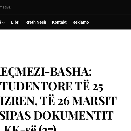
rmative.
ë
Libri
Rreth Nesh
Kontakt
Reklamo
KEÇMEZI-BASHA:
TUDENTORE TË 25
RIZREN, TË 26 MARSIT
, SIPAS DOKUMENTIT
KK-së (27)