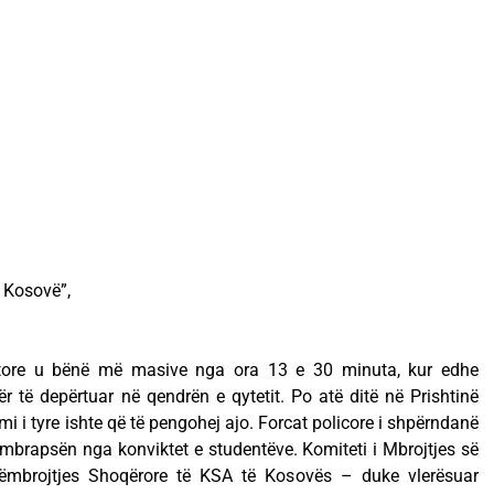
ë Kosovë”,
tore u bënë më masive nga ora 13 e 30 minuta, kur edhe
r të depërtuar në qendrën e qytetit. Po atë ditë në Prishtinë
imi i tyre ishte që të pengohej ajo. Forcat policore i shpërndanë
brapsën nga konviktet e studentëve. Komiteti i Mbrojtjes së
tëmbrojtjes Shoqërore të KSA të Kosovës – duke vlerësuar