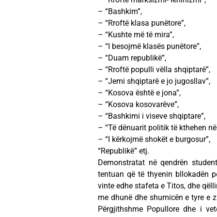
– “Bashkim”,
– “Rroftë klasa punëtore”,
– “Kushte më të mira”,
– “I besojmë klasës punëtore”,
– “Duam republikë”,
– “Rroftë populli vëlla shqiptarë”,
– “Jemi shqiptarë e jo jugosllav”,
– “Kosova është e jona”,
– “Kosova kosovarëve”,
– “Bashkimi i viseve shqiptare”,
– “Të dënuarit politik të kthehen n
– “I kërkojmë shokët e burgosur”,
“Republikë” etj.
Demonstratat në qendrën studen
tentuan që të thyenin bllokadën pë
vinte edhe stafeta e Titos, dhe qëll
me dhunë dhe shumicën e tyre e zm
Përgjithshme Popullore dhe i ve