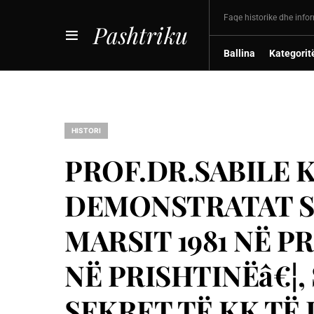
Faqe historike dhe info
Pashtriku
Ballina
Kategorit
HISTORI
PROF.DR.SABILE 
DEMONSTRATAT S
MARSIT 1981 NË P
NË PRISHTINËâ€¦
SEKRET TË KK TË L