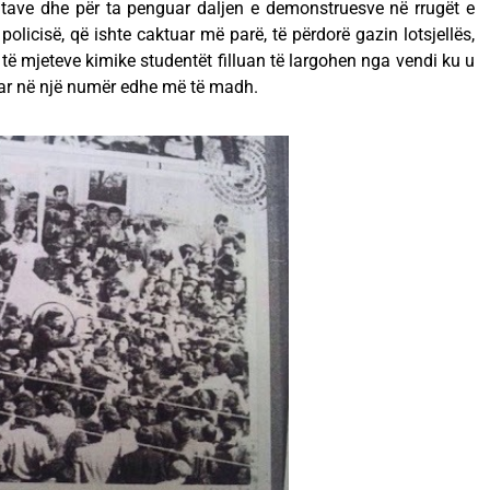
atave dhe për ta penguar daljen e demonstruesve në rrugët e
policisë, që ishte caktuar më parë, të përdorë gazin lotsjellës,
t të mjeteve kimike studentët filluan të largohen nga vendi ku u
buar në një numër edhe më të madh.