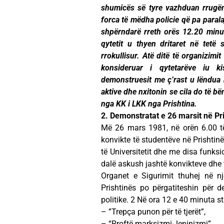
shumicës së tyre vazhduan rrugën 
forca të mëdha policie që pa paral
shpërndarë rreth orës 12.20 minuta
qytetit u thyen dritaret në tetë
rrokullisur. Atë ditë të organizimi
konsideruar i qytetarëve iu ki
demonstruesit me ç’rast u lëndua
aktive dhe nxitonin se cila do të b
nga KK i LKK nga Prishtina.
2. Demonstratat e 26 marsit në Pr
Më 26 mars 1981, në orën 6.00 të 
konvikte të studentëve në Prishtinë
të Universitetit dhe me disa funksi
dalë askush jashtë konvikteve dhe 
Organet e Sigurimit thuhej në n
Prishtinës po përgatiteshin për 
politike. 2 Në ora 12 e 40 minuta st
– ”Trepça punon për të tjerët”,
– “Rroftë marksizmi- leninizmi”,