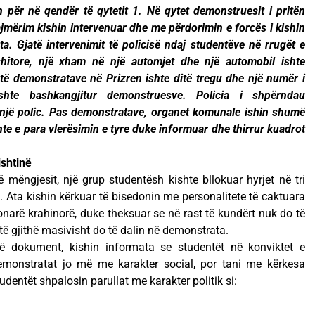
për në qendër të qytetit 1. Në qytet demonstruesit i pritën
ajmërim kishin intervenuar dhe me përdorimin e forcës i kishin
. Gjatë intervenimit të policisë ndaj studentëve në rrugët e
 shitore, një xham në një automjet dhe një automobil ishte
t të demonstratave në Prizren ishte ditë tregu dhe një numër i
shte bashkangjitur demonstruesve. Policia i shpërndau
 një polic. Pas demonstratave, organet komunale ishin shumë
ënte e para vlerësimin e tyre duke informuar dhe thirrur kuadrot
ishtinë
mëngjesit, një grup studentësh kishte bllokuar hyrjet në tri
. Ata kishin kërkuar të bisedonin me personalitete të caktuara
onarë krahinorë, duke theksuar se në rast të kundërt nuk do të
të gjithë masivisht do të dalin në demonstrata.
jë dokument, kishin informata se studentët në konviktet e
demonstratat jo më me karakter social, por tani me kërkesa
udentët shpalosin parullat me karakter politik si: