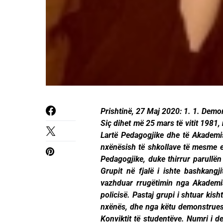
Prishtinë, 27 Maj 2020: 1. 1. Demo
Siç dihet më 25 mars të vitit 1981,
Lartë Pedagogjike dhe të Akademi
nxënësish të shkollave të mesme e
Pedagogjike, duke thirrur parullën 
Grupit në fjalë i ishte bashkangj
vazhduar rrugëtimin nga Akademia
policisë. Pastaj grupi i shtuar ki
nxënës, dhe nga këtu demonstruesi
Konviktit të studentëve. Numri i