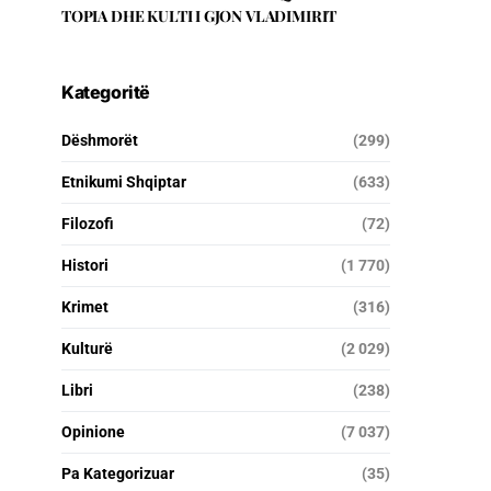
TOPIA DHE KULTI I GJON VLADIMIRIT
Kategoritë
Dëshmorët
(299)
Etnikumi Shqiptar
(633)
Filozofi
(72)
Histori
(1 770)
Krimet
(316)
Kulturë
(2 029)
Libri
(238)
Opinione
(7 037)
Pa Kategorizuar
(35)