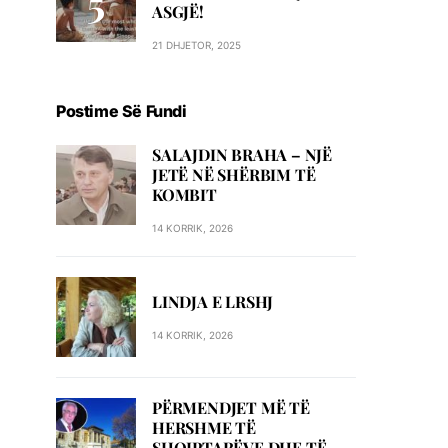
ASGJË!
21 DHJETOR, 2025
Postime Së Fundi
SALAJDIN BRAHA – NJЁ
JETЁ NЁ SHЁRBIM TЁ
KOMBIT
14 KORRIK, 2026
LINDJA E LRSHJ
14 KORRIK, 2026
PËRMENDJET MË TË
HERSHME TË
SHQIPTARËVE DHE TË