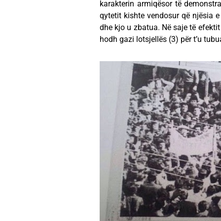
karakterin armiqësor të demonstr
qytetit kishte vendosur që njësia e 
dhe kjo u zbatua. Në saje të efekti
hodh gazi lotsjellës (3) për t’u tu