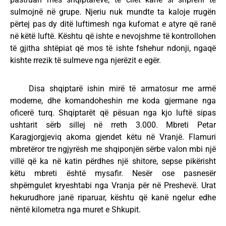
sulmojnë në grupe. Njeriu nuk mundte ta kaloje rrugën
përtej pas dy ditë luftimesh nga kufomat e atyre që ranë
në këtë luftë. Kështu që ishte e nevojshme të kontrollohen
të gjitha shtëpiat që mos të ishte fshehur ndonji, ngaqë
kishte rrezik të sulmeve nga njerëzit e egër.
Disa shqiptarë ishin mirë të armatosur me armë
moderne, dhe komandoheshin me koda gjermane nga
oficerë turq. Shqiptarët që pësuan nga kjo luftë sipas
ushtarit sërb sillej në rreth 3.000. Mbreti Petar
Karagjorgjeviq akoma gjendet këtu në Vranjë. Flamuri
mbretëror tre ngjyrësh me shqiponjën sërbe valon mbi një
villë që ka në katin përdhes një shitore, sepse pikërisht
këtu mbreti është mysafir. Nesër ose pasnesër
shpërngulet kryeshtabi nga Vranja për në Preshevë. Urat
hekurudhore janë riparuar, kështu që kanë ngelur edhe
nëntë kilometra nga muret e Shkupit.