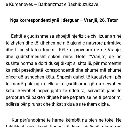
e Kumanovës – Barbarizmat e Bashibuzukave
Nga korrespondenti ynë i dërguar – Vranjë, 26. Tetor
Është e çuditshme sa shpejtë njerëzit e civilizuar arrinë
të zhyten dhe të kthehen në një gjendje natyrore primitive
dhe ti përshtaten tmerrit. Këtë e provuam ne në Vranje,
dhe çuditshmërisht shkon mirë. Hotel “Vranja”, që në
kushte normale do ti dukej dikujt si shtallë, për momentin
ka mbi pesëdhjetë korespondentë dhe shumë më shumë
oficer që ushqehen këtu. Shpesh duhet të kacafytemi për
të marrë pak nga gjellërat e çuditshme që na servohen
këtu. Servohet nëpër pjata të ndotura, servietat janë të
përdorura të paktën dhjetë herë përpara se ne ti përdorim,
ndërsa për pirunat dhe thikat s’dua as të them diçka.
Kur përfundojmë të hamë, këmbët na bien në tokë. Ne
faktikisht nuk kemi llogari të kemi dyfishë pjata më