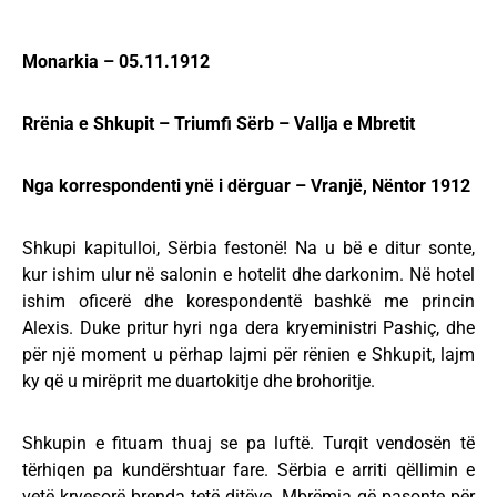
Monarkia – 05.11.1912
Rrënia e Shkupit – Triumfi Sërb – Vallja e Mbretit
Nga korrespondenti ynë i dërguar – Vranjë, Nëntor 1912
Shkupi kapitulloi, Sërbia festonë! Na u bë e ditur sonte,
kur ishim ulur në salonin e hotelit dhe darkonim. Në hotel
ishim oficerë dhe korespondentë bashkë me princin
Alexis. Duke pritur hyri nga dera kryeministri Pashiç, dhe
për një moment u përhap lajmi për rënien e Shkupit, lajm
ky që u mirëprit me duartokitje dhe brohoritje.
Shkupin e fituam thuaj se pa luftë. Turqit vendosën të
tërhiqen pa kundërshtuar fare. Sërbia e arriti qëllimin e
vetë kryesorë brenda tetë ditëve. Mbrëmja që pasonte për