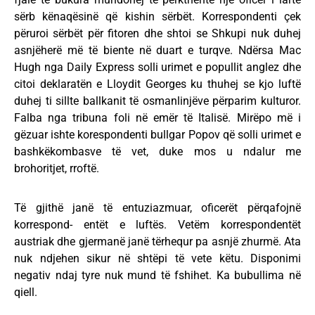
sërb kënaqësinë që kishin sërbët. Korrespondenti çek
përuroi sërbët për fitoren dhe shtoi se Shkupi nuk duhej
asnjëherë më të biente në duart e turqve. Ndërsa Mac
Hugh nga Daily Express solli urimet e popullit anglez dhe
citoi deklaratën e Lloydit Georges ku thuhej se kjo luftë
duhej ti sillte ballkanit të osmanlinjëve përparim kulturor.
Falba nga tribuna foli në emër të Italisë. Mirëpo më i
gëzuar ishte korespondenti bullgar Popov që solli urimet e
bashkëkombasve të vet, duke mos u ndalur me
brohoritjet, rroftë.
Të gjithë janë të entuziazmuar, oficerët përqafojnë
korrespond- entët e luftës. Vetëm korrespondentët
austriak dhe gjermanë janë tërhequr pa asnjë zhurmë. Ata
nuk ndjehen sikur në shtëpi të vete këtu. Disponimi
negativ ndaj tyre nuk mund të fshihet. Ka bubullima në
qiell.