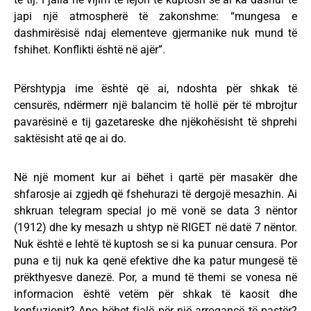
japi një atmospherë të zakonshme: “mungesa e
dashmirësisë ndaj elementeve gjermanike nuk mund të
fshihet. Konflikti është në ajër”.
Përshtypja ime është që ai, ndoshta për shkak të
censurës, ndërmerr një balancim të hollë për të mbrojtur
pavarësinë e tij gazetareske dhe njëkohësisht të shprehi
saktësisht atë qe ai do.
Në një moment kur ai bëhet i qartë për masakër dhe
shfarosje ai zgjedh që fshehurazi të dergojë mesazhin. Ai
shkruan telegram special jo më vonë se data 3 nëntor
(1912) dhe ky mesazh u shtyp në RIGET në datë 7 nëntor.
Nuk është e lehtë të kuptosh se si ka punuar censura. Por
puna e tij nuk ka qenë efektive dhe ka patur mungesë të
prëkthyesve danezë. Por, a mund të themi se vonesa në
informacion është vetëm për shkak të kaosit dhe
konfuzionit? Apo bëhet fjalë për një arrogancë të pastër?