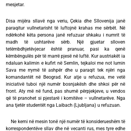
mesjetar.
Disa mijëra sllavë nga veriu, Çekia dhe Sllovenija janë
paraqitur vullnetarisht të luftojnë krahas me sërbët. Në
ndërkohë këta persona janë refuzuar shkaku i numrit të
madh të ushtarëve sërb. Një gjuetar slloven
tetëmbdhjetëvjecar është pranuar, pasi ka qenë
këmbëngulës për të marrë pjesë në luftë. Kur austriakët ia
ndaluan kalimin e kufirt në Semlin, tejkaloi me not lumin
Sava me rrymë të ashpër dhe u paraqit tek njëri nga
komandantët në Beograd. Kur atje u refuzua, me vetë
iniciativë tuboi një numër bosnjakësh dhe shkoi për në
front. Aty më në fund, pas shumë përpjekjeve, u vendos
që të pranohet si pjestarë i komitëve – vullnetarëve. Nga
ana tjetër studentët nga Laibach (Ljubljana) u refuzuan.
Ne kemi në mesin tonë një numër të konsiderueshëm të
korrespondentëve sllav dhe në vecanti rus, mes tyre edhe