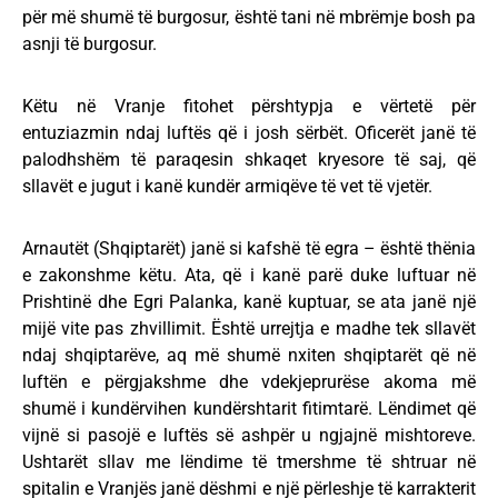
për më shumë të burgosur, është tani në mbrëmje bosh pa
asnji të burgosur.
Këtu në Vranje fitohet përshtypja e vërtetë për
entuziazmin ndaj luftës që i josh sërbët. Oficerët janë të
palodhshëm të paraqesin shkaqet kryesore të saj, që
sllavët e jugut i kanë kundër armiqëve të vet të vjetër.
Arnautët (Shqiptarët) janë si kafshë të egra – është thënia
e zakonshme këtu. Ata, që i kanë parë duke luftuar në
Prishtinë dhe Egri Palanka, kanë kuptuar, se ata janë një
mijë vite pas zhvillimit. Është urrejtja e madhe tek sllavët
ndaj shqiptarëve, aq më shumë nxiten shqiptarët që në
luftën e përgjakshme dhe vdekjeprurëse akoma më
shumë i kundërvihen kundërshtarit fitimtarë. Lëndimet që
vijnë si pasojë e luftës së ashpër u ngjajnë mishtoreve.
Ushtarët sllav me lëndime të tmershme të shtruar në
spitalin e Vranjës janë dëshmi e një përleshje të karrakterit