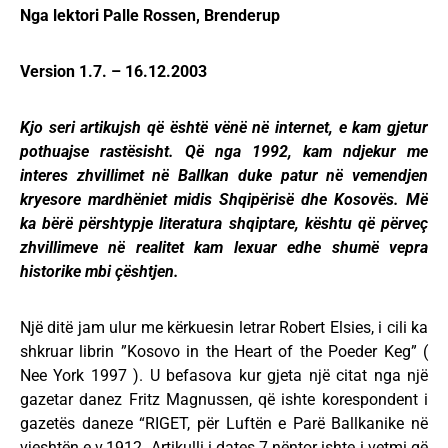
Nga lektori Palle Rossen, Brenderup
Version 1.7. – 16.12.2003
Kjo seri artikujsh që është vënë në internet, e kam gjetur
pothuajse rastësisht. Që nga 1992, kam ndjekur me
interes zhvillimet në Ballkan duke patur në vemendjen
kryesore mardhëniet midis Shqipërisë dhe Kosovës. Më
ka bërë përshtypje literatura shqiptare, kështu që përveç
zhvillimeve në realitet kam lexuar edhe shumë vepra
historike mbi çështjen.
Një ditë jam ulur me kërkuesin letrar Robert Elsies, i cili ka
shkruar librin ”Kosovo in the Heart of the Poeder Keg” (
Nee York 1997 ). U befasova kur gjeta një citat nga një
gazetar danez Fritz Magnussen, që ishte korespondent i
gazetës daneze “RIGET, për Luftën e Parë Ballkanike në
vjeshtën e v.1912. Artikulli i dates 7 nëntor ishte i vetmi që