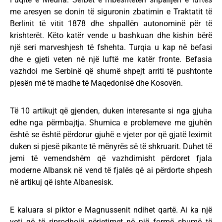
me aresyen se donin të siguronin zbatimin e Traktatit të
Berlinit të vitit 1878 dhe shpallën autonominë për të
krishterët. Këto katër vende u bashkuan dhe kishin bërë
një seri marveshjesh të fshehta. Turqia u kap në befasi
dhe e gjeti veten në një luftë me katër fronte. Befasia
vazhdoi me Serbinë që shumë shpejt arriti të pushtonte
pjesën më të madhe të Maqedonisë dhe Kosovën.
Të 10 artikujt që gjenden, duken interesante si nga gjuha
edhe nga përmbajtja. Shumica e problemeve me gjuhën
është se është përdorur gjuhë e vjeter por që gjatë leximit
duken si pjesë pikante të mënyrës së të shkruarit. Duhet të
jemi të vemendshëm që vazhdimisht përdoret fjala
moderne Albansk në vend të fjalës që ai përdorte shpesh
në artikuj që ishte Albanesisk.
E kaluara si piktor e Magnussenit ndihet qartë. Ai ka një
veti që të riprodhojë përjetimet në një formë shumë të