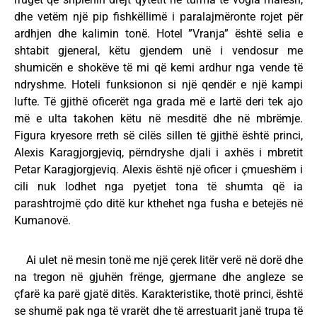
dhe vetëm një pip fishkëllimë i paralajmëronte rojet për
ardhjen dhe kalimin tonë. Hotel ”Vranja” është selia e
shtabit gjeneral, këtu gjendem unë i vendosur me
shumicën e shokëve të mi që kemi ardhur nga vende të
ndryshme. Hoteli funksionon si një qendër e një kampi
lufte. Të gjithë oficerët nga grada më e lartë deri tek ajo
më e ulta takohen këtu në mesditë dhe në mbrëmje.
Figura kryesore rreth së cilës sillen të gjithë është princi,
Alexis Karagjorgjeviq, përndryshe djali i axhës i mbretit
Petar Karagjorgjeviq. Alexis është një oficer i çmueshëm i
cili nuk lodhet nga pyetjet tona të shumta që ia
parashtrojmë çdo ditë kur kthehet nga fusha e betejës në
Kumanovë.
Ai ulet në mesin tonë me një çerek litër verë në dorë dhe
na tregon në gjuhën frënge, gjermane dhe angleze se
çfarë ka parë gjatë ditës. Karakteristike, thotë princi, është
se shumë pak nga të vrarët dhe të arrestuarit janë trupa të