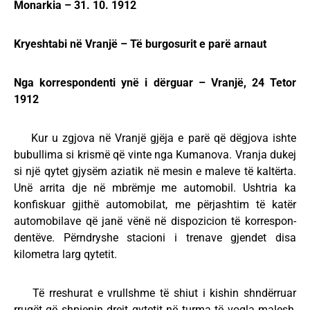
Monarkia – 31. 10. 1912
Kryeshtabi në Vranjë – Të burgosurit e parë arnaut
Nga korrespondenti ynë i dërguar – Vranjë, 24 Tetor
1912
Kur u zgjova në Vranjë gjëja e parë që dëgjova ishte
bubullima si krismë që vinte nga Kumanova. Vranja dukej
si një qytet gjysëm aziatik në mesin e maleve të kaltërta.
Unë arrita dje në mbrëmje me automobil. Ushtria ka
konfiskuar gjithë automobilat, me përjashtim të katër
automobilave që janë vënë në dispozicion të korrespon-
dentëve. Përndryshe stacioni i trenave gjendet disa
kilometra larg qytetit.
Të rreshurat e vrullshme të shiut i kishin shndërruar
rrugët që shpienin drejt qytetit në turma të vogla malesh,