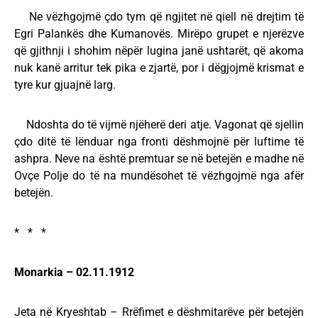
Ne vëzhgojmë çdo tym që ngjitet në qiell në drejtim të
Egri Palankës dhe Kumanovës. Mirëpo grupet e njerëzve
që gjithnji i shohim nëpër lugina janë ushtarët, që akoma
nuk kanë arritur tek pika e zjartë, por i dëgjojmë krismat e
tyre kur gjuajnë larg.
Ndoshta do të vijmë njëherë deri atje. Vagonat që sjellin
çdo ditë të lënduar nga fronti dëshmojnë për luftime të
ashpra. Neve na është premtuar se në betejën e madhe në
Ovçe Polje do të na mundësohet të vëzhgojmë nga afër
betejën.
* * *
Monarkia – 02.11.1912
Jeta në Kryeshtab – Rrëfimet e dëshmitarëve për betejën