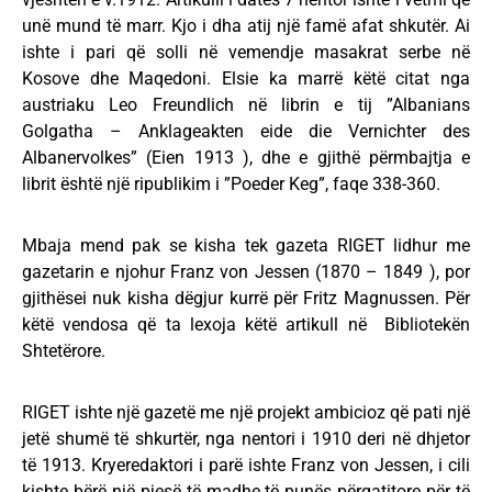
unë mund të marr. Kjo i dha atij një famë afat shkutër. Ai
ishte i pari që solli në vemendje masakrat serbe në
Kosove dhe Maqedoni. Elsie ka marrë këtë citat nga
austriaku Leo Freundlich në librin e tij ”Albanians
Golgatha – Anklageakten eide die Vernichter des
Albanervolkes” (Eien 1913 ), dhe e gjithë përmbajtja e
librit është një ripublikim i ”Poeder Keg”, faqe 338-360.
Mbaja mend pak se kisha tek gazeta RIGET lidhur me
gazetarin e njohur Franz von Jessen (1870 – 1849 ), por
gjithësei nuk kisha dëgjur kurrë për Fritz Magnussen. Për
këtë vendosa që ta lexoja këtë artikull në Bibliotekën
Shtetërore.
RIGET ishte një gazetë me një projekt ambicioz që pati një
jetë shumë të shkurtër, nga nentori i 1910 deri në dhjetor
të 1913. Kryeredaktori i parë ishte Franz von Jessen, i cili
kishte bërë një pjesë të madhe të punës përgatitore për të