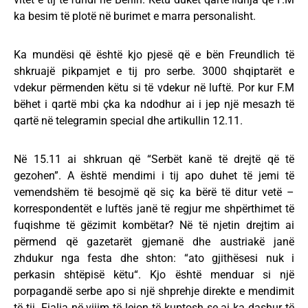
ka besim të plotë në burimet e marra personalisht.
Ka mundësi që është kjo pjesë që e bën Freundlich të
shkruajë pikpamjet e tij pro serbe. 3000 shqiptarët e
vdekur përmenden këtu si të vdekur në luftë. Por kur F.M
bëhet i qartë mbi çka ka ndodhur ai i jep një mesazh të
qartë në telegramin special dhe artikullin 12.11.
Në 15.11 ai shkruan që “Serbët kanë të drejtë që të
gezohen”. A është mendimi i tij apo duhet të jemi të
vemendshëm të besojmë që siç ka bërë të ditur vetë –
korrespondentët e luftës janë të regjur me shpërthimet të
fuqishme të gëzimit kombëtar? Në të njetin drejtim ai
përmend që gazetarët gjemanë dhe austriakë janë
zhdukur nga festa dhe shton: “ato gjithësesi nuk i
perkasin shtëpisë këtu“. Kjo është menduar si një
porpagandë serbe apo si një shprehje direkte e mendimit
të tij. Fjalia në vijim të lejon të kuptosh se ai ka dashur të