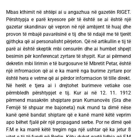
Mbas kthimit në shtëpi ai u angazhua në gazetën RIGET.
Përshtypja e parë kryesore për të është se ai është një
gazetar skandinav që vepron në një ambjent të huaj dhe
provon të mbajë pavarësinë e tij dhe të ndajë me të tjerët
gjithçka që ai personalisht përjeton. Që në artikullin e tij të
parë ai është skeptik mbi censurën dhe ai humbet shpejt
besimin për konferencat zyrtare të shypit. Kur ai përmend
dekretin mbi lirimin e të burgosurve të Mbretit Petar, është
një infromacion që ai e ka marrë nga burime zyrtare por
është hera e vetme që ai përdor informacion të tille direkt.
Në herët e tjera ai i drejtohet burimeve vetiake ose
përmbledh përshtypjet e tij. Kur ai në 12. 11. 1912
përmend masakrën shqiptare pran Kumanovës (Gra dhe
Femijë të shpuar me bajoneta) nuk mund ta dimë nëse
kanë qenë bandat shiptare që e kanë marrë këtë veprim
apo bëhet fjalë për një propagand serbe. Por ne dimë qeë
F.M e ka marrë këtë tregim nga një ushtar që ka jetur 8
vitet e tij të fundi në Berlin. Këtu duket qartë lidhja që F.M