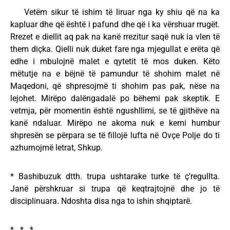
Vetëm sikur të ishim të liruar nga ky shiu që na ka
kapluar dhe që është i pafund dhe që i ka vërshuar rrugët.
Rrezet e diellit aq pak na kanë rrezitur saqë nuk ia vlen të
them diçka. Qielli nuk duket fare nga mjegullat e erëta që
edhe i mbulojnë malet e qytetit të mos duken. Këto
mëtutje na e bëjnë të pamundur të shohim malet në
Maqedoni, që shpresojmë ti shohim pas pak, nëse na
lejohet. Mirëpo dalëngadalë po bëhemi pak skeptik. E
vetmja, për momentin është ngushllimi, se të gjithëve na
kanë ndaluar. Mirëpo ne akoma nuk e kemi humbur
shpresën se përpara se të fillojë lufta në Ovçe Polje do ti
azhurnojmë letrat, Shkup.
* Bashibuzuk dtth. trupa ushtarake turke të ç’regullta.
Janë përshkruar si trupa që keqtrajtojnë dhe jo të
disciplinuara. Ndoshta disa nga to ishin shqiptarë.
* * *