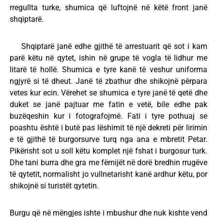
rregullta turke, shumica që luftojnë në këtë front janë
shqiptarë.
Shqiptarë janë edhe gjithë të arrestuarit që sot i kam
parë këtu në qytet, ishin në grupe të vogla të lidhur me
litarë të hollë. Shumica e tyre kanë të veshur uniforma
ngjyrë si të dheut. Janë të zbathur dhe shikojnë përpara
vetes kur ecin. Vërehet se shumica e tyre janë të qetë dhe
duket se janë pajtuar me fatin e vetë, bile edhe pak
buzëqeshin kur i fotografojmë. Fati i tyre pothuaj se
poashtu është i butë pas lëshimit të një dekreti për lirimin
e të gjithë të burgorsurve turq nga ana e mbretit Petar.
Pikërisht sot u soll këtu komplet një fshat i burgosur turk.
Dhe tani burra dhe gra me fëmijët në dorë bredhin rrugëve
të qytetit, normalisht jo vullnetarisht kanë ardhur këtu, por
shikojnë si turistët qytetin.
Burgu që në mëngjes ishte i mbushur dhe nuk kishte vend