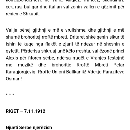
çek, rus, bullgar dhe italian vallzonin vallen e gëzimit për
rënien e Shkupit.
Vallja bëhej gjithnji e më e vrullshme, dhe gjithnji e më
shumë brohoritej rroftë mbreti. Dritaret shkëlqenin sikur të
ishin të kuqe nga flakët e zjarit të ndezur në sheshin e
qytetit. Përderisa shkruaj unë këto rreshta, vallëzonë princi
Alexis për fitoren sërbe, ndërsa rrugët e Vranjës festojnë
me muzikë dhe brohoritje Rroftë Mbreti Petar
Karagjorgjeviq! Rroftë Unioni Ballkanik! Vdekje Parazitëve
Osman!
* * *
RIGET – 7.11.1912
Gjueti Serbe njerëzish