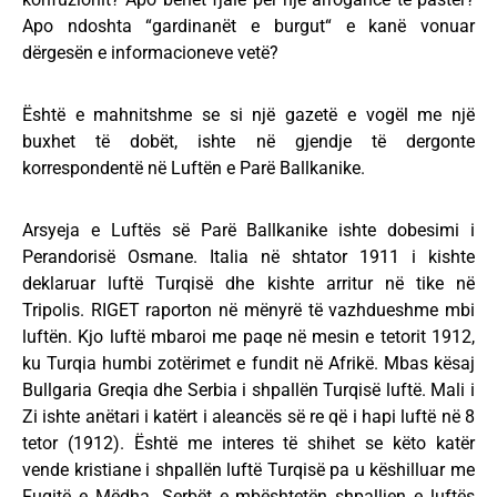
Apo ndoshta “gardinanët e burgut“ e kanë vonuar
dërgesën e informacioneve vetë?
Është e mahnitshme se si një gazetë e vogël me një
buxhet të dobët, ishte në gjendje të dergonte
korrespondentë në Luftën e Parë Ballkanike.
Arsyeja e Luftës së Parë Ballkanike ishte dobesimi i
Perandorisë Osmane. Italia në shtator 1911 i kishte
deklaruar luftë Turqisë dhe kishte arritur në tike në
Tripolis. RIGET raporton në mënyrë të vazhdueshme mbi
luftën. Kjo luftë mbaroi me paqe në mesin e tetorit 1912,
ku Turqia humbi zotërimet e fundit në Afrikë. Mbas kësaj
Bullgaria Greqia dhe Serbia i shpallën Turqisë luftë. Mali i
Zi ishte anëtari i katërt i aleancës së re që i hapi luftë në 8
tetor (1912). Është me interes të shihet se këto katër
vende kristiane i shpallën luftë Turqisë pa u këshilluar me
Fuqitë e Mëdha. Serbët e mbështetën shpalljen e luftës