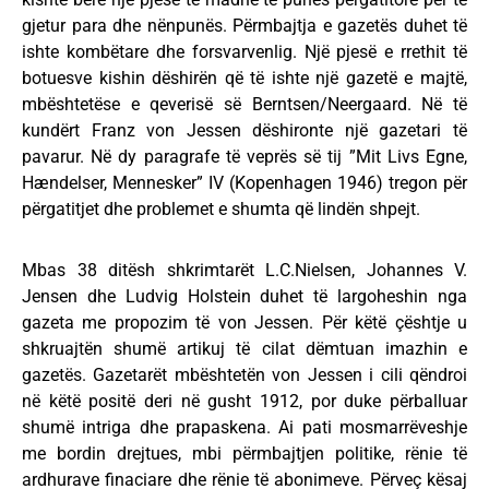
gjetur para dhe nënpunës. Përmbajtja e gazetës duhet të
ishte kombëtare dhe forsvarvenlig. Një pjesë e rrethit të
botuesve kishin dëshirën që të ishte një gazetë e majtë,
mbështetëse e qeverisë së Berntsen/Neergaard. Në të
kundërt Franz von Jessen dëshironte një gazetari të
pavarur. Në dy paragrafe të veprës së tij ”Mit Livs Egne,
Hændelser, Mennesker” IV (Kopenhagen 1946) tregon për
përgatitjet dhe problemet e shumta që lindën shpejt.
Mbas 38 ditësh shkrimtarët L.C.Nielsen, Johannes V.
Jensen dhe Ludvig Holstein duhet të largoheshin nga
gazeta me propozim të von Jessen. Për këtë çështje u
shkruajtën shumë artikuj të cilat dëmtuan imazhin e
gazetës. Gazetarët mbështetën von Jessen i cili qëndroi
në këtë positë deri në gusht 1912, por duke përballuar
shumë intriga dhe prapaskena. Ai pati mosmarrëveshje
me bordin drejtues, mbi përmbajtjen politike, rënie të
ardhurave finaciare dhe rënie të abonimeve. Përveç kësaj