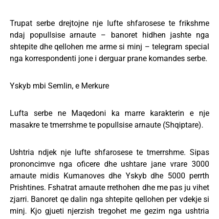
Trupat serbe drejtojne nje lufte shfarosese te frikshme
ndaj popullsise arnaute – banoret hidhen jashte nga
shtepite dhe qellohen me arme si minj – telegram special
nga korrespondenti jone i derguar prane komandes serbe.
Yskyb mbi Semlin, e Merkure
Lufta serbe ne Maqedoni ka marre karakterin e nje
masakre te tmerrshme te popullsise arnaute (Shqiptare).
Ushtria ndjek nje lufte shfarosese te tmerrshme. Sipas
prononcimve nga oficere dhe ushtare jane vrare 3000
arnaute midis Kumanoves dhe Yskyb dhe 5000 perrth
Prishtines. Fshatrat arnaute rrethohen dhe me pas ju vihet
zjarri. Banoret qe dalin nga shtepite qellohen per vdekje si
minj. Kjo gjueti njerzish tregohet me gezim nga ushtria