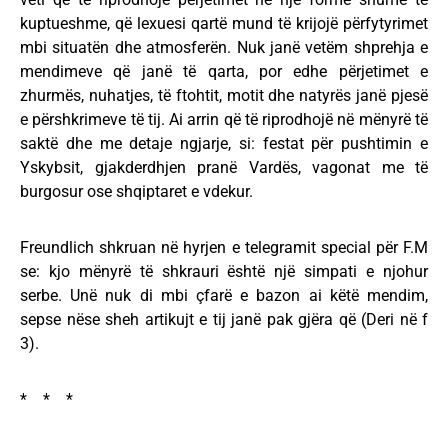
kuptueshme, që lexuesi qartë mund të krijojë përfytyrimet
mbi situatën dhe atmosferën. Nuk janë vetëm shprehja e
mendimeve që janë të qarta, por edhe përjetimet e
zhurmës, nuhatjes, të ftohtit, motit dhe natyrës janë pjesë
e përshkrimeve të tij. Ai arrin që të riprodhojë në mënyrë të
saktë dhe me detaje ngjarje, si: festat për pushtimin e
Yskybsit, gjakderdhjen pranë Vardës, vagonat me të
burgosur ose shqiptaret e vdekur.
Freundlich shkruan në hyrjen e telegramit special për F.M
se: kjo mënyrë të shkrauri është një simpati e njohur
serbe. Unë nuk di mbi çfarë e bazon ai këtë mendim,
sepse nëse sheh artikujt e tij janë pak gjëra që (Deri në f
3).
* * *