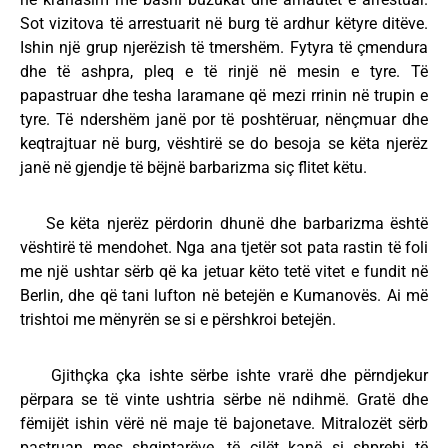
Sot vizitova të arrestuarit në burg të ardhur këtyre ditëve.
Ishin një grup njerëzish të tmershëm. Fytyra të çmendura
dhe të ashpra, pleq e të rinjë në mesin e tyre. Të
papastruar dhe tesha laramane që mezi rrinin në trupin e
tyre. Të ndershëm janë por të poshtëruar, nënçmuar dhe
keqtrajtuar në burg, vështirë se do besoja se këta njerëz
janë në gjendje të bëjnë barbarizma siç flitet këtu.
Se këta njerëz përdorin dhunë dhe barbarizma është
vështirë të mendohet. Nga ana tjetër sot pata rastin të foli
me një ushtar sërb që ka jetuar këto tetë vitet e fundit në
Berlin, dhe që tani lufton në betejën e Kumanovës. Ai më
trishtoi me mënyrën se si e përshkroi betejën.
Gjithçka çka ishte sërbe ishte vrarë dhe përndjekur
përpara se të vinte ushtria sërbe në ndihmë. Gratë dhe
fëmijët ishin vërë në maje të bajonetave. Mitralozët sërb
pastruan mes shqiptarëve, të cilët kanë si shprehi të