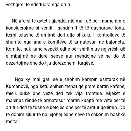
vëzhgimi të ndërtuara nga druri.
Në afërsi të qytetit gjendet një mal, që për momentin e
konsiderojmë si vendi i qëndrimit të të dashurave tona.
Kemi telashe të arrijmë deri atje shkaku i kontrollave të
shumta nga ana e komitëve të armatosur me bajoneta.
Komitët nuk kanë respekt edhe për shiritin tre ngjyrësh që
e mbajmë në dorë, sepse ata mendojnë se ne do të
dezertojmë dhe do t’ju dorëzohemi turqëve.
Nga ky mal gati se e shohim kampin ushtarak në
Kumanovë, nga këtu shihen trenat që prore bartin kafshë,
miell, bukë dhe vezë deri tek vija frontale. Mjekët e
malerias rëndë të armatosur marrin kuajtë me vete për të
arritur deri te fusha e betejës dhe për të arritur qëllimin. Do
të donim sikur të na lejohej edhe neve të shkonim bashkë
me ta!