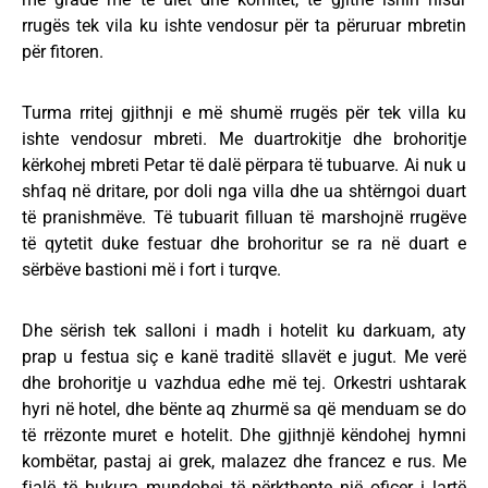
rrugës tek vila ku ishte vendosur për ta përuruar mbretin
për fitoren.
Turma rritej gjithnji e më shumë rrugës për tek villa ku
ishte vendosur mbreti. Me duartrokitje dhe brohoritje
kërkohej mbreti Petar të dalë përpara të tubuarve. Ai nuk u
shfaq në dritare, por doli nga villa dhe ua shtërngoi duart
të pranishmëve. Të tubuarit filluan të marshojnë rrugëve
të qytetit duke festuar dhe brohoritur se ra në duart e
sërbëve bastioni më i fort i turqve.
Dhe sërish tek salloni i madh i hotelit ku darkuam, aty
prap u festua siç e kanë traditë sllavët e jugut. Me verë
dhe brohoritje u vazhdua edhe më tej. Orkestri ushtarak
hyri në hotel, dhe bënte aq zhurmë sa që menduam se do
të rrëzonte muret e hotelit. Dhe gjithnjë këndohej hymni
kombëtar, pastaj ai grek, malazez dhe francez e rus. Me
fjalë të bukura mundohej të përkthente një oficer i lartë