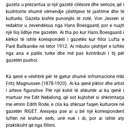
gazeta u prezantua si një gazetë cilësore dhe serioze, që i
kushtonte shumë vëmendje çështjeve të jashtme dhe të
kulturës. Gazeta kishte punonjës të zotë. Von Jessen si
redaktor u zevendësua nga Hans Boesgaard, por e ruajti
një lloj lidhje me gazetën. Ai tha po kur Hans Boesgaard i
kërkoi të ishte korespondeti i gazetës kur filloi Lufta e
Parë Ballkanike në tetor 1912. Ai mbuloi çështjet e luftës
nga ana e palës turke dhe më pas kontributi i tij për
gazetën pushoi.
Ka qenë e vështirë për të gjetur shumë infromacione mbi
Fritz Magnussen (1878-1920). Ai ka qenë piktor dhe artist
i arteve figurative. Për një kohë të shkurtër ai ka qenë i
martuar me Edit Nebelong, që sot kujtohet si shkrimtarja
me emrin Edith Rode, e cila ka shkruar faqen kulturore në
gazetën RIGET. Aresyeja pse ai u bë një korrespondent
luftën në krahun serb, unë nuk i di, por ai ishte aty
praktikisht që nga fillimi.