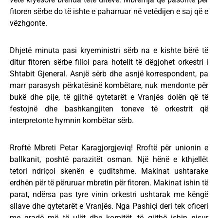
fitoren sërbe do të ishte e paharruar në vetëdijen e saj që e
vëzhgonte.
Dhjetë minuta pasi kryeministri sërb na e kishte bërë të
ditur fitoren sërbe filloi para hotelit të dëgjohet orkestri i
Shtabit Gjeneral. Asnjë sërb dhe asnjë korrespondent, pa
marr parasysh përkatësinë kombëtare, nuk mendonte për
bukë dhe pije, të gjithë qytetarët e Vranjës dolën që të
festojnë dhe bashkangjiten toneve të orkestrit që
interpretonte hymnin kombëtar sërb.
Rroftë Mbreti Petar Karagjorgjeviq! Rroftë për unionin e
ballkanit, poshtë parazitët osman. Një hënë e kthjellët
tetori ndriçoi skenën e çuditshme. Makinat ushtarake
erdhën për të përuruar mbretin për fitoren. Makinat ishin të
parat, ndërsa pas tyre vinin orkestri ushtarak me këngë
sllave dhe qytetarët e Vranjës. Nga Pashiçi deri tek oficeri
me gradë më të ulët dhe komitët, të gjithë ishin nisur