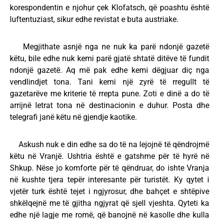
korespondentin e njohur çek Klofatsch, që poashtu është
luftentuziast, sikur edhe revistat e buta austriake.
Megjithate asnjë nga ne nuk ka parë ndonjë gazetë
këtu, bile edhe nuk kemi parë gjatë shtatë ditëve të fundit
ndonjë gazetë. Aq më pak edhe kemi dëgjuar diç nga
vendlindjet tona. Tani kemi një zyrë të rregullt të
gazetarëve me kriterie të rrepta pune. Zoti e dinë a do të
arrijnë letrat tona në destinacionin e duhur. Posta dhe
telegrafi janë këtu në gjendje kaotike.
Askush nuk e din edhe sa do të na lejojnë të qëndrojmë
këtu në Vranjë. Ushtria është e gatshme për të hyrë në
Shkup. Nëse jo komforte për të qëndruar, do ishte Vranja
në kushte tjera tepër interesante për turistët. Ky qytet i
vjetër turk është tejet i ngjyrosur, dhe bahçet e shtëpive
shkëlqejnë me të gjitha ngjyrat që sjell vjeshta. Qyteti ka
edhe një lagje me romë, që banojnë në kasolle dhe kulla