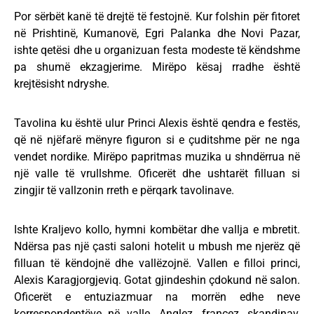
Por sërbët kanë të drejtë të festojnë. Kur folshin për fitoret
në Prishtinë, Kumanovë, Egri Palanka dhe Novi Pazar,
ishte qetësi dhe u organizuan festa modeste të këndshme
pa shumë ekzagjerime. Mirëpo kësaj rradhe është
krejtësisht ndryshe.
Tavolina ku është ulur Princi Alexis është qendra e festës,
që në njëfarë mënyre figuron si e çuditshme për ne nga
vendet nordike. Mirëpo papritmas muzika u shndërrua në
një valle të vrullshme. Oficerët dhe ushtarët filluan si
zingjir të vallzonin rreth e përqark tavolinave.
Ishte Kraljevo kollo, hymni kombëtar dhe vallja e mbretit.
Ndërsa pas një çasti saloni hotelit u mbush me njerëz që
filluan të këndojnë dhe vallëzojnë. Vallen e filloi princi,
Alexis Karagjorgjeviq. Gotat gjindeshin çdokund në salon.
Oficerët e entuziazmuar na morrën edhe neve
korrespondentëve në valle. Anglez, francez, skandinav,