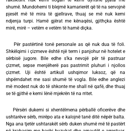
shumë. Mundohemi ti blejmë kamarierët që të na servojnë
pjesët më të mira të gjellrave, thuaj se më nuk kemi
ndjenja turpi. Hamë gjërat me kënaqësi, gjithçka është
mirë, mirë – vetëm e vetëm të hamë diçka.
Për pastërtinë tonë personale as që nuk dua të foli.
Shkëlqimi i çizmeve është një term i panjohur në hotelet e
sërbisë jugore. Bile edhe s’ka nevojë për të pastruar
çizmet, sepse menjëherë pas pastrimit pluhuri i njollos
çizmet. Uji është artikull ushqimor luksoz, që na
shpërndahet me sasi shumë të vogla. Bile edhe anglezi
më modest nuk do të shkonte me shall në qafë, dhe thuaj
se të gjithë e kemi lënë mjekrën të na rritet.
Përsëri dukemi si xhentëlmena përballë oficerëve dhe
ushtarëve sërb, mirëpo ata e kalojnë tanë ditë nëpër balta.
Nga ana tjetër ushtarakët sërb duken shumë më të pastërt
në krahasim me bashi buzukat dhe arnautët e arrestuar.