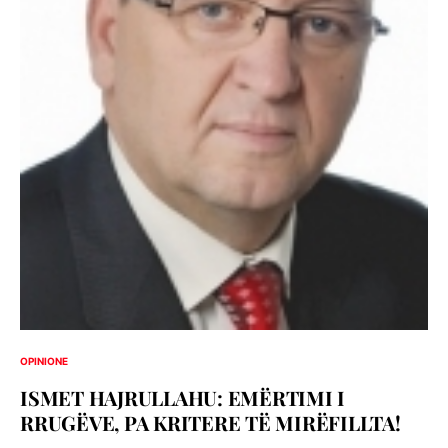
OPINIONE
ISMET HAJRULLAHU: EMËRTIMI I
RRUGËVE, PA KRITERE TË MIRËFILLTA!