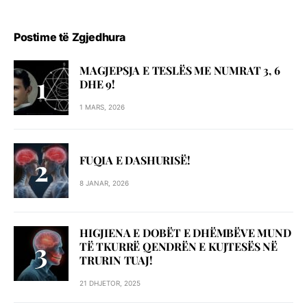
Postime të Zgjedhura
MAGJEPSJA E TESLËS ME NUMRAT 3, 6
DHE 9!
1 MARS, 2026
FUQIA E DASHURISË!
8 JANAR, 2026
HIGJIENA E DOBËT E DHËMBËVE MUND
TË TKURRË QENDRËN E KUJTESËS NË
TRURIN TUAJ!
21 DHJETOR, 2025