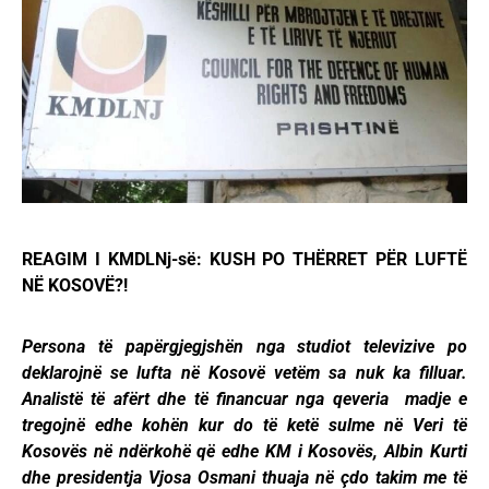
REAGIM I KMDLNj-së: KUSH PO THËRRET PËR LUFTË
NË KOSOVË?!
Persona të papërgjegjshën nga studiot televizive po
deklarojnë se lufta në Kosovë vetëm sa nuk ka filluar.
Analistë të afërt dhe të financuar nga qeveria madje e
tregojnë edhe kohën kur do të ketë sulme në Veri të
Kosovës në ndërkohë që edhe KM i Kosovës, Albin Kurti
dhe presidentja Vjosa Osmani thuaja në çdo takim me të