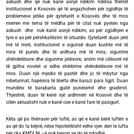
askush dhe që nuk kanë asnjë ndikim ndërsa thërret
institucionet e Kosovës që të angazhohen për zgjidhje të
problemeve jetike për qytetarët e Kosovës dhe të mos
merren me tema të mëdha për të cilat nuk pyeten nga
askush dhe nuk kanë asnjë ndikim, as për zgjidhjen e
tyre e as për përshkallëzim të situatës. Qytetarët duan jetë
më të mirë, institucionet e sigurisë duan kushte më të
mira të punës dhe të ardhura më të mira, sigurime
shëndetësore dhe sigurime jetësore, arsim më cilësorë në
të gjitha nivelet si edhe shërbime shëndetësore më të
mira. Duan një mjedis të pastër dhe jo të mbytur nga
mbeturinat, hapësira të blerta dhe barazi para ligjit. Duan
mundësi të barabarta gjatë punësimit dhe gradimit.
Thjeshtë, duan të kenë një ardhmëri në Kosovë dhe të
cilën aktualisht nuk e kanë ose e kanë fare të pasigurt.
Këta që po thërrasin për luftë, as që e kanë bërë luftën e
as që do ta bëjnë, nëse hipotetikisht edhe vjen deri te lufta
për çka KMDLNj –ë nuk beson se do të ndodhë.