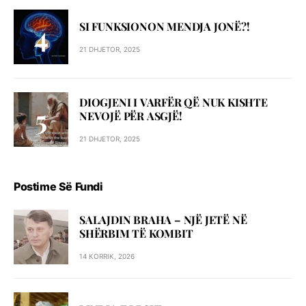
SI FUNKSIONON MENDJA JONË?!
21 DHJETOR, 2025
DIOGJENI I VARFËR QË NUK KISHTE
NEVOJË PËR ASGJË!
21 DHJETOR, 2025
Postime Së Fundi
SALAJDIN BRAHA – NJЁ JETЁ NЁ
SHЁRBIM TЁ KOMBIT
14 KORRIK, 2026