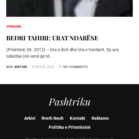
OPINIONE
BEDRI TAHIRI: URAT NDARËSE
(Prishtinë, 06. 2012) – Ura e Ibrit dhe Ura e Vardarit. Dy ura
ndarёse (nё vend qё tё…
NGA
EDITORI
6 TETOR, 2012
NO COMMENTS
Pashtriku
Arkivi
Rreth Nesh
Kontakt
Reklamo
Politika e Privatësisë