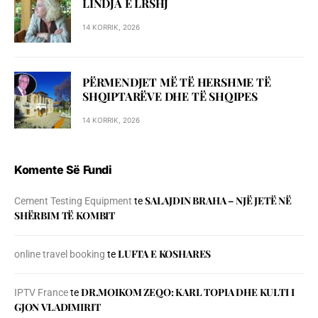
LINDJA E LRSHJ
14 KORRIK, 2026
PËRMENDJET MË TË HERSHME TË
SHQIPTARËVE DHE TË SHQIPES
14 KORRIK, 2026
Komente Së Fundi
SALAJDIN BRAHA – NJЁ JETЁ NЁ
Cement Testing Equipment
te
SHЁRBIM TЁ KOMBIT
LUFTA E KOSHARES
online travel booking
te
DR.MOIKOM ZEQO: KARL TOPIA DHE KULTI I
IPTV France
te
GJON VLADIMIRIT