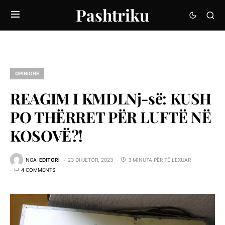
Pashtriku
OPINIONE
REAGIM I KMDLNj-së: KUSH
PO THËRRET PËR LUFTË NË
KOSOVË?!
NGA
EDITORI
23 DHJETOR, 2023
3 MINUTA PËR TË LEXUAR
4 COMMENTS