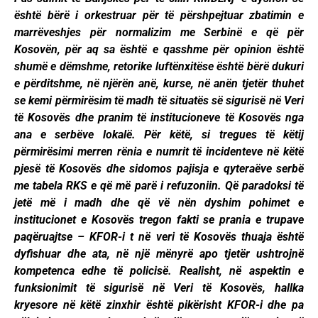
është bërë i orkestruar për të përshpejtuar zbatimin e
marrëveshjes për normalizim me Serbinë e që për
Kosovën, për aq sa është e qasshme për opinion është
shumë e dëmshme, retorike luftënxitëse është bërë dukuri
e përditshme, në njërën anë, kurse, në anën tjetër thuhet
se kemi përmirësim të madh të situatës së sigurisë në Veri
të Kosovës dhe pranim të institucioneve të Kosovës nga
ana e serbëve lokalë. Për këtë, si tregues të këtij
përmirësimi merren rënia e numrit të incidenteve në këtë
pjesë të Kosovës dhe sidomos pajisja e qyteraëve serbë
me tabela RKS e që më parë i refuzoniin. Që paradoksi të
jetë më i madh dhe që vë nën dyshim pohimet e
institucionet e Kosovës tregon fakti se prania e trupave
paqëruajtse – KFOR-i t në veri të Kosovës thuaja është
dyfishuar dhe ata, në një mënyrë apo tjetër ushtrojnë
kompetenca edhe të policisë. Realisht, në aspektin e
funksionimit të sigurisë në Veri të Kosovës, hallka
kryesore në këtë zinxhir është pikërisht KFOR-i dhe pa