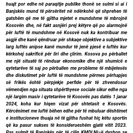
huajt por edhe në paraqitje publike thonë se sulmi si ai i
Banjskës mund të përsëritet në ndërkohë që shprehen të
gatshëm që me të gjitha mjetet e mundshme të mbrojnë
Kosovën dhe, në fakt asnjëri prej këtyre që po alarmojnë
për luftë të mundshme në Kosovë nuk ka kontribuar me
asgjë dhe kanë qëndruar për shkaqe objektive a subjektive
larg luftës anipse kanë mundur të jenë pjesë e luftës kur
kërkohej sakrificë për liri dhe çlirim. Kosova po përballet
me një situatë të rënduar ekonomike dhe një shumicë e
qytetarëve të saj po përballen me probleme të mbijetesës
dhe diskutimet për luftë të mundshme përmes përhapjes
së frikës është përpjekje perfide për të zhvendosur
vëmendjen nga situata shpërthyese sociale sikur edhe nga
një largim masiv i qytetarëve të Kosovës pas datës 1 janar
2024, koha kur hiqen vizat për shtetasit e Kosovës.
Kërcënimet me luftë bëhen edhe për të mbuluar dështimet
e institucioneve thuaja në të gjitha fushat hiç këtu sportin
që ka pasur sukses të konsiderueshëm gjatë vitit 2023.
Pas sulmit të Banjskës për të cilin KMDLNj–ë dyshon se