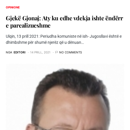
OPINIONE
Gjekë Gjonaj: Aty ku edhe vdekja ishte ëndërr
e parealizueshme
Ulqin, 13 prill 2021: Periudha komuniste në ish- Jugosllavi është e
dhimbshme për shumë njerëz që u dënuan…
NGA
EDITORI
14 PRILL, 2021
NO COMMENTS