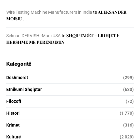
ALEKSANDËR
Wire Testing Machine Manufacturers in India
te
MOISIU …
SHQIPTARËT – LIDHJET E
Selman DERVISHI-Mani USA
te
HERSHME ME PERËNDIMIN
Kategoritë
Dëshmorët
(299)
Etnikumi Shqiptar
(633)
Filozofi
(72)
Histori
(1 770)
Krimet
(316)
Kulturë
(2 029)