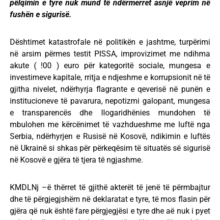
pëlqimin e tyre nuk mund të ndërmerret asnjë veprim në
fushën e sigurisë.
Dështimet katastrofale në politikën e jashtme, turpërimi
në arsim përmes testit PISSA, improvizimet me ndihma
akute ( !00 ) euro për kategoritë sociale, mungesa e
investimeve kapitale, rritja e ndjeshme e korrupsionit në të
gjitha nivelet, ndërhyrja flagrante e qeverisë në punën e
institucioneve të pavarura, nepotizmi galopant, mungesa
e transparencës dhe llogaridhënies mundohen të
mbulohen me kërcënimet të vazhdueshme me luftë nga
Serbia, ndërhyrjen e Rusisë në Kosovë, ndikimin e luftës
në Ukrainë si shkas për përkeqësim të situatës së sigurisë
në Kosovë e gjëra të tjera të ngjashme.
KMDLNj –ë thërret të gjithë akterët të jenë të përmbajtur
dhe të përgjegjshëm në deklaratat e tyre, të mos flasin për
gjëra që nuk është fare përgjegjësi e tyre dhe aë nuk i pyet