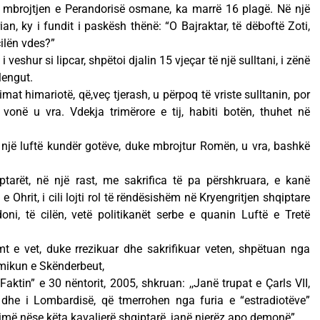
ë mbrojtjen e Perandorisë osmane, ka marrë 16 plagë. Në një
ian, ky i fundit i paskësh thënë: “O Bajraktar, të dëboftë Zoti,
cilën vdes?”
i veshur si lipcar, shpëtoi djalin 15 vjeçar të një sulltani, i zënë
lengut.
mat himariotë, që,veç tjerash, u përpoq të vriste sulltanin, por
vonë u vra. Vdekja trimërore e tij, habiti botën, thuhet në
ë një luftë kundër gotëve, duke mbrojtur Romën, u vra, bashkë
ptarët, në një rast, me sakrifica të pa përshkruara, e kanë
Ohrit, i cili lojti rol të rëndësishëm në Kryengritjen shqiptare
oni, të cilën, vetë politikanët serbe e quanin Luftë e Tretë
t e vet, duke rrezikuar dhe sakrifikuar veten, shpëtuan nga
 mikun e Skënderbeut,
aktin” e 30 nëntorit, 2005, shkruan: ,,Janë trupat e Çarls VII,
t dhe i Lombardisë, që tmerrohen nga furia e “estradiotëve”
 dimë nëse këta kavalierë shqiptarë, janë njerëz apo demonë”.