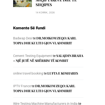
SHQIPES
14 KORRIK, 2026
Komente Së Fundi
DR.MOIKOM ZEQO: KARL
Badwap Desi
te
TOPIA DHE KULTI I GJON VLADIMIRIT
SALAJDIN BRAHA
Cement Testing Equipment
te
– NJЁ JETЁ NЁ SHЁRBIM TЁ KOMBIT
LUFTA E KOSHARES
online travel booking
te
DR.MOIKOM ZEQO: KARL
IPTV France
te
TOPIA DHE KULTI I GJON VLADIMIRIT
Wire Testing Machine Manufacturers in India
te