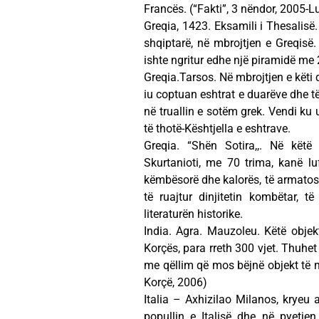
Francës. (“Fakti”, 3 nëndor, 2005
Greqia, 1423. Eksamili i Thesalisë
shqiptarë, në mbrojtjen e Greqisë.
ishte ngritur edhe një piramidë me
Greqia.Tarsos. Në mbrojtjen e këti q
iu coptuan eshtrat e duarëve dhe 
në truallin e sotëm grek. Vendi ku 
të thotë-Kështjella e eshtrave.
Greqia. “Shën Sotira,,. Në këtë 
Skurtanioti, me 70 trima, kanë l
këmbësorë dhe kalorës, të armatosu
të ruajtur dinjitetin kombëtar, të
literaturën historike.
India. Agra. Mauzoleu. Këtë objekt
Korçës, para rreth 300 vjet. Thuhet
me qëllim që mos bëjnë objekt të një
Korçë, 2006)
Italia – Axhizilao Milanos, kryeu at
popullin e Italisë dhe në pyetjen 