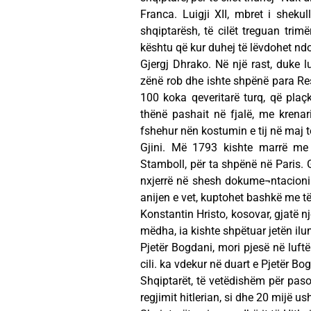
Franca. Luigji XII, mbret i shekul
shqiptarësh, të cilët treguan tri
kështu që kur duhej të lëvdohet ndo
Gjergj Dhrako. Në një rast, duke l
zënë rob dhe ishte shpënë para Re
100 koka qeveritarë turq, që plaçk
thënë pashait në fjalë, me krenar
fshehur nën kostumin e tij në maj të
Gjini. Më 1793 kishte marrë me
Stamboll, për ta shpënë në Paris. 
nxjerrë në shesh dokume¬ntacionin 
anijen e vet, kuptohet bashkë me të
Konstantin Hristo, kosovar, gjatë n
mëdha, ia kishte shpëtuar jetën ilu
Pjetër Bogdani, mori pjesë në luftë
cili. ka vdekur në duart e Pjetër Bo
Shqiptarët, të vetëdishëm për paso
regjimit hitlerian, si dhe 20 mijë ush