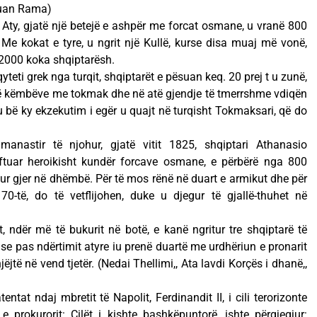
-Luan Rama)
. Aty, gjatë një betejë e ashpër me forcat osmane, u vranë 800
 Me kokat e tyre, u ngrit një Kullë, kurse disa muaj më vonë,
 2000 koka shqiptarësh.
yteti grek nga turqit, shqiptarët e pësuan keq. 20 prej t u zunë,
të këmbëve me tokmak dhe në atë gjendje të tmerrshme vdiqën
u bë ky ekzekutim i egër u quajt në turqisht Tokmaksari, që do
manastir të njohur, gjatë vitit 1825, shqiptari Athanasio
uftuar heroikisht kundër forcave osmane, e përbërë nga 800
r gjer në dhëmbë. Për të mos rënë në duart e armikut dhe për
 70-të, do të vetflijohen, duke u djegur të gjallë-thuhet në
, ndër më të bukurit në botë, e kanë ngritur tre shqiptarë të
 se pas ndërtimit atyre iu prenë duartë me urdhëriun e pronarit
jtë në vend tjetër. (Nedai Thellimi,, Ata lavdi Korçës i dhanë,,
entat ndaj mbretit të Napolit, Ferdinandit II, i cili terorizonte
e prokurorit: Cilët i kishte bashkëpuntorë, ishte përgjegjur: