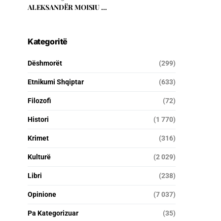
ALEKSANDËR MOISIU …
Kategoritë
Dëshmorët
(299)
Etnikumi Shqiptar
(633)
Filozofi
(72)
Histori
(1 770)
Krimet
(316)
Kulturë
(2 029)
Libri
(238)
Opinione
(7 037)
Pa Kategorizuar
(35)