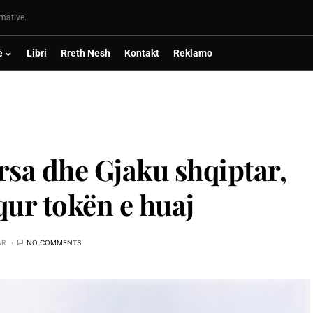
rmative.
ë
Libri
Rreth Nesh
Kontakt
Reklamo
rsa dhe Gjaku shqiptar,
qur tokën e huaj
AR
NO COMMENTS