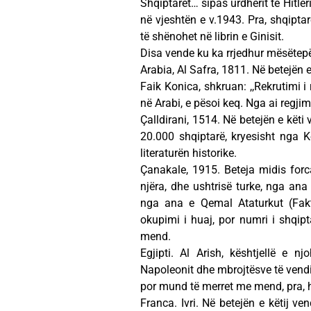
Shqiptarët… sipas urdhërit të Hitler
në vjeshtën e v.1943. Pra, shqiptarë
të shënohet në librin e Ginisit.
Disa vende ku ka rrjedhur mësëtepër
Arabia, Al Safra, 1811. Në betejën e
Faik Konica, shkruan: ,,Rekrutimi i 
në Arabi, e pësoi keq. Nga ai regji
Çalldirani, 1514. Në betejën e kët
20.000 shqiptarë, kryesisht nga 
literaturën historike.
Çanakale, 1915. Beteja midis forca
njëra, dhe ushtrisë turke, nga ana
nga ana e Qemal Ataturkut (Fakti
okupimi i huaj, por numri i shqi
mend.
Egjipti. Al Arish, kështjellë e 
Napoleonit dhe mbrojtësve të vendit, 
por mund të merret me mend, pra, hu
Franca. Ivri. Në betejën e këtij v