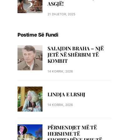
ASGJË!
21 DHJETOR, 2025
Postime Së Fundi
SALAJDIN BRAHA – NJЁ
JETЁ NЁ SHЁRBIM TЁ
KOMBIT
14 KORRIK, 2026
LINDJA E LRSHJ
14 KORRIK, 2026
PËRMENDJET MË TË
HERSHME TË
SHQIPTARËVE DHE TË