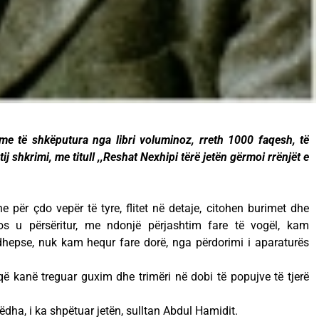
me të shkëputura nga libri voluminoz, rreth 1000 faqesh, të
ëtij shkrimi, me titull ,,Reshat Nexhipi tërë jetën gërmoi rrënjët e
he për çdo vepër të tyre, flitet në detaje, citohen burimet dhe
 mos u përsëritur, me ndonjë përjashtim fare të vogël, kam
dhepse, nuk kam hequr fare dorë, nga përdorimi i aparaturës
që kanë treguar guxim dhe trimëri në dobi të popujve të tjerë
ëdha, i ka shpëtuar jetën, sulltan Abdul Hamidit.