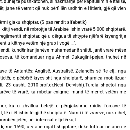
it, duhej të pushkatohen, si hakmarrje për kapitullimin e Italisë,
t, janë të vetmit që nuk përfillën urdhrin e Hitlerit, gjë që vlen
mi gjaku shqiptar, (Sipas rendit alfabetik)
 këtij vendi, në mbrojtje të Arabisë, ishin vrarë 5.000 shqiptarë.
regjimentit shqiptar, që u dërgua të shtypte njëfarë kryengritje
ment u këthye vetëm një grup i vogël…”.
i vendi, kundër iranijanëve muhamedanë shiitë, janë vrarë mëse
Kosova, të komanduar nga Ahmet Dukagjini-pejan, thuhet në
ve të Antantës: Anglisë, Australisë, Zelandës së Re etj., nga
 tjetër, e përbërë kryesisht nga shqiptarë, shumica mobilizuar
, 23 gusht, 2010-prof.dr.Nebi Dervishi).Turqia shpëtoi nga
ptarëve të vrarë, ka mbetur enigmë, mund të merret vetëm me
njohur, ku u zhvillua betejë e përgjakshme midis forcave të
të cilët ishin të gjithë shqiptarë. Numri i të vrarëve, nuk dihet,
mbën jetën, për interesat e tjetërkujt.
endi, më 1590, u vranë mjaft shqiptarë, duke luftuar në anën e