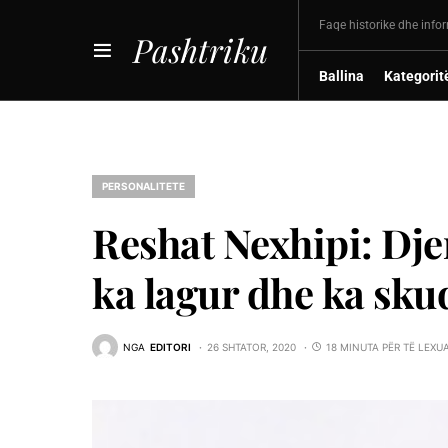
Faqe historike dhe info
Pashtriku
Ballina
Kategorit
PERSONALITETE
Reshat Nexhipi: Dje
ka lagur dhe ka sku
NGA
EDITORI
26 SHTATOR, 2020
18 MINUTA PËR TË LEXU