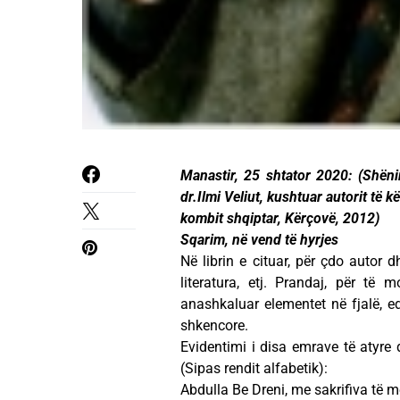
Manastir, 25 shtator 2020: (Shëni
dr.Ilmi Veliut, kushtuar autorit të k
kombit shqiptar, Kërçovë, 2012)
Sqarim, në vend të hyrjes
Në librin e cituar, për çdo autor d
literatura, etj. Prandaj, për të
anashkaluar elementet në fjalë, e
shkencore.
Evidentimi i disa emrave të atyre 
(Sipas rendit alfabetik):
Abdulla Be Dreni, me sakrifiva të m