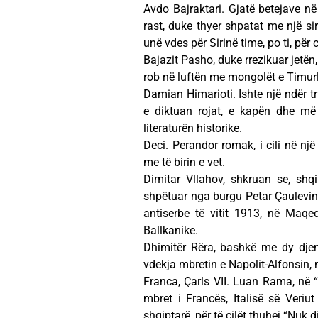
Avdo Bajraktari. Gjatë betejave n
rast, duke thyer shpatat me një sir
unë vdes për Sirinë time, po ti, për 
Bajazit Pasho, duke rrezikuar jetën, 
rob në luftën me mongolët e Timur
Damian Himarioti. Ishte një ndër tri
e diktuan rojat, e kapën dhe më 
literaturën historike.
Deci. Perandor romak, i cili në nj
me të birin e vet.
Dimitar Vllahov, shkruan se, shqi
shpëtuar nga burgu Petar Çaulevin e 
antiserbe të vitit 1913, në Maqed
Ballkanike.
Dhimitër Rëra, bashkë me dy djem
vdekja mbretin e Napolit-Alfonsin,
Franca, Çarls VII. Luan Rama, në “F
mbret i Francës, Italisë së Veriu
shqiptarë, për të cilët thuhej “Nuk