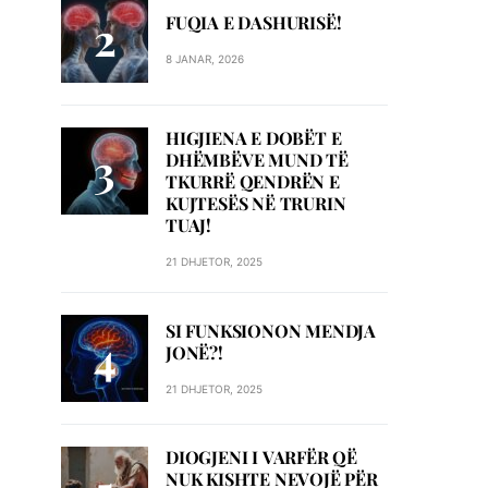
FUQIA E DASHURISË!
8 JANAR, 2026
HIGJIENA E DOBËT E
DHËMBËVE MUND TË
TKURRË QENDRËN E
KUJTESËS NË TRURIN
TUAJ!
21 DHJETOR, 2025
SI FUNKSIONON MENDJA
JONË?!
21 DHJETOR, 2025
DIOGJENI I VARFËR QË
NUK KISHTE NEVOJË PËR