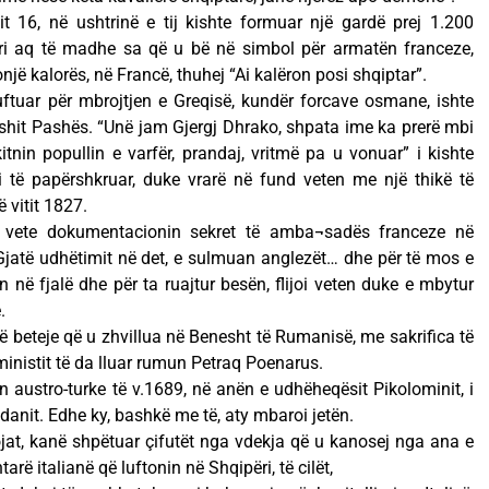
lit 16, në ushtrinë e tij kishte formuar një gardë prej 1.200
mëri aq të madhe sa që u bë në simbol për armatën franceze,
një kalorës, në Francë, thuhej “Ai kalëron posi shqiptar”.
uftuar për mbrojtjen e Greqisë, kundër forcave osmane, ishte
shit Pashës. “Unë jam Gjergj Dhrako, shpata ime ka prerë mbi
itnin popullin e varfër, prandaj, vritmë pa u vonuar” i kishte
i të papërshkruar, duke vrarë në fund veten me një thikë të
 vitit 1827.
 vete dokumentacionin sekret të amba¬sadës franceze në
Gjatë udhëtimit në det, e sulmuan anglezët… dhe për të mos e
në fjalë dhe për ta ruajtur besën, flijoi veten duke e mbytur
.
jë beteje që u zhvillua në Benesht të Rumanisë, me sakrifica të
ministit të da lluar rumun Petraq Poenarus.
n austro-turke të v.1689, në anën e udhëheqësit Pikolominit, i
gdanit. Edhe ky, bashkë me të, aty mbaroi jetën.
jat, kanë shpëtuar çifutët nga vdekja që u kanosej nga ana e
tarë italianë që luftonin në Shqipëri, të cilët,