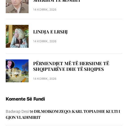
14 KORRIK, 2026
LINDJA E LRSHJ
14 KORRIK, 2026
PËRMENDJET MË TË HERSHME TË
SHQIPTARËVE DHE TË SHQIPES
14 KORRIK, 2026
Komente Së Fundi
DR.MOIKOM ZEQO: KARL TOPIA DHE KULTI I
Badwap Desi
te
GJON VLADIMIRIT