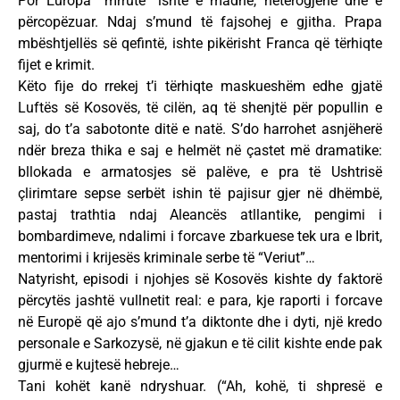
Por Europa “mrrutë” ishte e madhe, heterogjene dhe e
përcopëzuar. Ndaj s’mund të fajsohej e gjitha. Prapa
mbështjellës së qefintë, ishte pikërisht Franca që tërhiqte
fijet e krimit.
Këto fije do rrekej t’i tërhiqte maskueshëm edhe gjatë
Luftës së Kosovës, të cilën, aq të shenjtë për popullin e
saj, do t’a sabotonte ditë e natë. S’do harrohet asnjëherë
ndër breza thika e saj e helmët në çastet më dramatike:
bllokada e armatosjes së palëve, e pra të Ushtrisë
çlirimtare sepse serbët ishin të pajisur gjer në dhëmbë,
pastaj trathtia ndaj Aleancës atllantike, pengimi i
bombardimeve, ndalimi i forcave zbarkuese tek ura e Ibrit,
mentorimi i krijesës kriminale serbe të “Veriut”…
Natyrisht, episodi i njohjes së Kosovës kishte dy faktorë
përcytës jashtë vullnetit real: e para, kje raporti i forcave
në Europë që ajo s’mund t’a diktonte dhe i dyti, një kredo
personale e Sarkozysë, në gjakun e të cilit kishte ende pak
gjurmë e kujtesë hebreje…
Tani kohët kanë ndryshuar. (“Ah, kohë, ti shpresë e