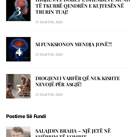
TË TKURRË QENDRËN E KUJTESËS NË
TRURIN TUAJ!
21 DHJETOR, 2025
SI FUNKSIONON MENDJA JONË?!
21 DHJETOR, 2025
DIOGJENI I VARFËR QË NUK KISHTE
NEVOJË PËR ASGJË!
21 DHJETOR, 2025
Postime Së Fundi
SALAJDIN BRAHA – NJЁ JETЁ NЁ
SHЁRBIM TЁ KOMBIT