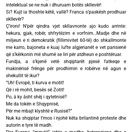
intelektual se ne nuk i dhuruam botës skllevër!
Si? Kujt ia thoshte këtë, vallë? Franca s’paskësh prodhuar
skllevër?
Ç’ironi! N’për qindra vjet skllavnonte ajo kudo arrinte:
hekura, gjak, robër, shfrytëzim e vorfnim…Madje dhe në
miljeun e ri demokratik (fillimivitet 60-të) do shkallmonte
me karro, bajoneta e kuaj lufte algjerianët e vet parisienë
që s’kërkonin më shumë se liri për atdheun e poshtëruar.
Fundja, a s’kjenë vetë shqiptarët pjesë fatkeqe e
makinërisë frënge për prodhimin e robërve në agun e
shekullit të ikur?
“Uh! Evropë, ti kurva e motit!
Që i ré mohit, besës së Zotit!
Po, á ky âsht shêj i qytetnisë?
Me da tokën e Shqypnisë,
Për me mbajt klyshtë e Rusisë?”
Nuk ka shqiptar t’mos i njohë këta brilantinë proteste dhe
autorin e tyre të madh.