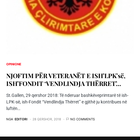
OPINIONE
NJOFTIM PËR VETERANËT E ISH’LPK’së,
ISH’FONDIT ‘VENDLINDJA THËRRET’…
St.Gallen, 29 qershor 2018: Të nderuar bashkëveprimtarë të ish-
LPK-së, ish-Fondit “Vendlindja Thërret” e gjithë ju kontribues në
luftën…
NGA
EDITORI
28 QERSHOR, 2018
NO COMMENTS