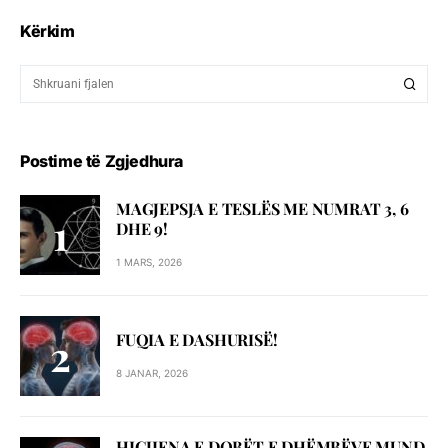
Kërkim
Postime të Zgjedhura
MAGJEPSJA E TESLËS ME NUMRAT 3, 6
DHE 9!
1 MARS, 2026
FUQIA E DASHURISË!
8 JANAR, 2026
HIGJIENA E DOBËT E DHËMBËVE MUND