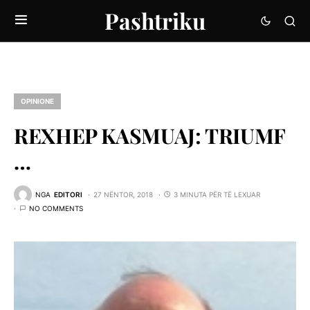
Pashtriku
OPINIONE
REXHEP KASMUAJ: TRIUMF
…
NGA
EDITORI
27 NËNTOR, 2018
3 MINUTA PËR TË LEXUAR
NO COMMENTS