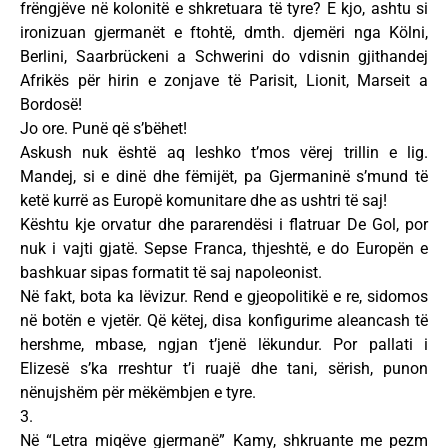
frëngjëve në kolonitë e shkretuara të tyre? E kjo, ashtu si
ironizuan gjermanët e ftohtë, dmth. djemëri nga Kölni,
Berlini, Saarbrückeni a Schwerini do vdisnin gjithandej
Afrikës për hirin e zonjave të Parisit, Lionit, Marseit a
Bordosë!
Jo ore. Punë që s’bëhet!
Askush nuk është aq leshko t’mos vërej trillin e lig.
Mandej, si e dinë dhe fëmijët, pa Gjermaninë s’mund të
ketë kurrë as Europë komunitare dhe as ushtri të saj!
Kështu kje orvatur dhe pararendësi i flatruar De Gol, por
nuk i vajti gjatë. Sepse Franca, thjeshtë, e do Europën e
bashkuar sipas formatit të saj napoleonist.
Në fakt, bota ka lëvizur. Rend e gjeopolitikë e re, sidomos
në botën e vjetër. Që këtej, disa konfigurime aleancash të
hershme, mbase, ngjan t’jenë lëkundur. Por pallati i
Elizesë s’ka rreshtur t’i ruajë dhe tani, sërish, punon
nënujshëm për mëkëmbjen e tyre.
3.
Në “Letra miqëve gjermanë” Kamy, shkruante me pezm