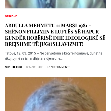
OPINIONE
ABDULLA MEHMETI: 11 MARSI 1981 –
SHËNON FILLIMIN E LUFTËS SË HAPUR
KUNDËR ROBËRISË DHE IDEOLOGJISË SË
RREJSHME TË JUGOSLLAVIZMIT!
Tetovë, 12. 03. 2015 – Në përvjetorin e këtyre ngjarjeve, duhet të
rikujtojmë se ishin dhjetëra djem dhe…
NGA
EDITORI
12 MARS, 2015
NO COMMENTS