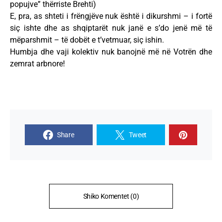
popujve” thërriste Brehti)
E, pra, as shteti i frëngjëve nuk është i dikurshmi – i fortë
siç ishte dhe as shqiptarët nuk janë e s’do jenë më të
mëparshmit – të dobët e t’vetmuar, siç ishin.
Humbja dhe vaji kolektiv nuk banojnë më në Votrën dhe
zemrat arbnore!
Share
Tweet
Shiko Komentet (0)