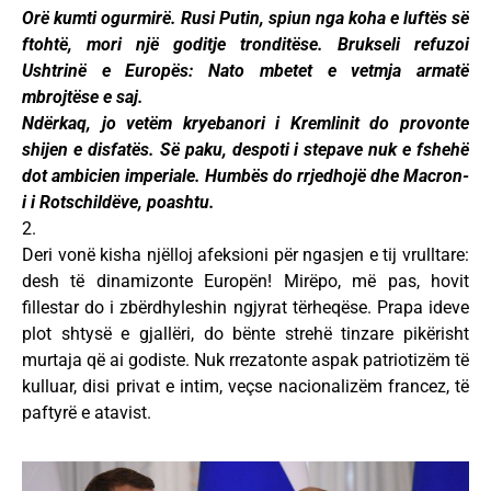
Orë kumti ogurmirë. Rusi Putin, spiun nga koha e luftës së
ftohtë, mori një goditje tronditëse. Brukseli refuzoi
Ushtrinë e Europës: Nato mbetet e vetmja armatë
mbrojtëse e saj.
Ndërkaq, jo vetëm kryebanori i Kremlinit do provonte
shijen e disfatës. Së paku, despoti i stepave nuk e fshehë
dot ambicien imperiale. Humbës do rrjedhojë dhe Macron-
i i Rotschildëve, poashtu.
2.
Deri vonë kisha njëlloj afeksioni për ngasjen e tij vrulltare:
desh të dinamizonte Europën! Mirëpo, më pas, hovit
fillestar do i zbërdhyleshin ngjyrat tërheqëse. Prapa ideve
plot shtysë e gjallëri, do bënte strehë tinzare pikërisht
murtaja që ai godiste. Nuk rrezatonte aspak patriotizëm të
kulluar, disi privat e intim, veçse nacionalizëm francez, të
paftyrë e atavist.