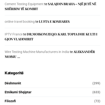
SALAJDIN BRAHA – NJЁ JETЁ NЁ
Cement Testing Equipment
te
SHЁRBIM TЁ KOMBIT
LUFTA E KOSHARES
online travel booking
te
DR.MOIKOM ZEQO: KARL TOPIA DHE KULTI I
IPTV France
te
GJON VLADIMIRIT
ALEKSANDËR
Wire Testing Machine Manufacturers in India
te
MOISIU …
Kategoritë
Dëshmorët
(299)
Etnikumi Shqiptar
(633)
Filozofi
(72)