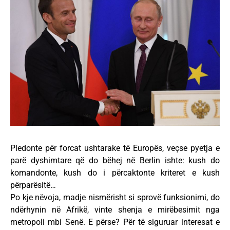
Pledonte për forcat ushtarake të Europës, veçse pyetja e
parë dyshimtare që do bëhej në Berlin ishte: kush do
komandonte, kush do i përcaktonte kriteret e kush
përparësitë…
Po kje nëvoja, madje nismërisht si sprovë funksionimi, do
ndërhynin në Afrikë, vinte shenja e mirëbesimit nga
metropoli mbi Senë. E përse? Për të siguruar interesat e