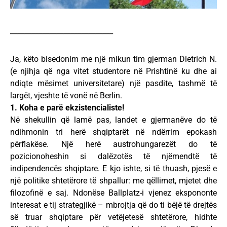
_____________________________
Ja, këto bisedonim me një mikun tim gjerman Dietrich N.
(e njihja që nga vitet studentore në Prishtinë ku dhe ai
ndiqte mësimet universitetare) një pasdite, tashmë të
largët, vjeshte të vonë në Berlin.
1. Koha e parë ekzistencialiste!
Në shekullin që lamë pas, landet e gjermanëve do të
ndihmonin tri herë shqiptarët në ndërrim epokash
përflakëse. Një herë austrohungarezët do të
pozicionoheshin si dalëzotës të njëmendtë të
indipendencës shqiptare. E kjo ishte, si të thuash, pjesë e
një politike shtetërore të shpallur: me qëllimet, mjetet dhe
filozofinë e saj. Ndonëse Ballplatz-i vjenez ekspononte
interesat e tij strategjikë – mbrojtja që do ti bëjë të drejtës
së truar shqiptare për vetëjetesë shtetërore, hidhte