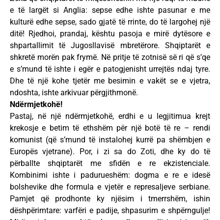
e të largët si Anglia: sepse edhe ishte pasunar e me
kulturë edhe sepse, sado gjatë të rrinte, do të largohej një
ditë! Rjedhoi, prandaj, kështu pasoja e mirë dytësore e
shpartallimit të Jugosllavisë mbretërore. Shqiptarët e
shkretë morën pak frymë. Në pritje të zotnisë së ri që s’qe
e s’mund të ishte i egër e patogjenisht urrejtës ndaj tyre.
Dhe të një kohe tjetër me besimin e vakët se e vjetra,
ndoshta, ishte arkivuar përgjithmonë.
Ndërmjetkohë!
Pastaj, në një ndërmjetkohë, erdhi e u legjitimua krejt
krekosje e betim të ethshëm për një botë të re – rendi
komunist (që s’mund të instalohej kurrë pa shëmbjen e
Europës vjetrane). Por, i zi sa do Zoti, dhe ky do të
përballte shqiptarët me sfidën e re ekzistenciale.
Kombinimi ishte i padurueshëm: dogma e re e idesë
bolshevike dhe formula e vjetër e represaljeve serbiane.
Pamjet që prodhonte ky njësim i tmerrshëm, ishin
dëshpërimtare: varfëri e padije, shpasurim e shpërngulje!