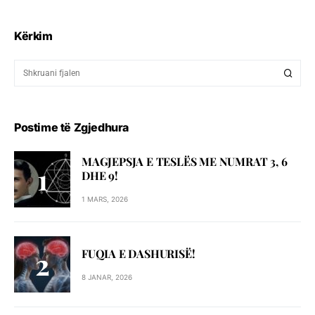
Kërkim
Postime të Zgjedhura
MAGJEPSJA E TESLËS ME NUMRAT 3, 6
DHE 9!
1 MARS, 2026
FUQIA E DASHURISË!
8 JANAR, 2026