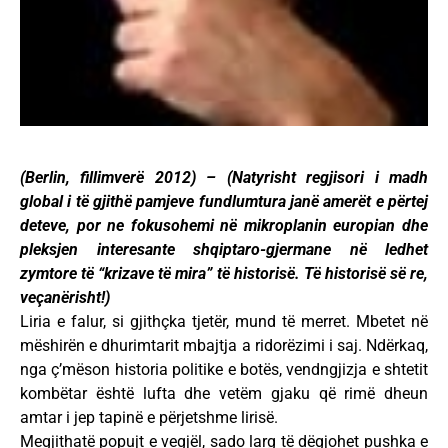
(Berlin, fillimverë 2012) – (Natyrisht regjisori i madh
global i të gjithë pamjeve fundlumtura janë amerët e përtej
deteve, por ne fokusohemi në mikroplanin europian dhe
pleksjen interesante shqiptaro-gjermane në ledhet
zymtore të “krizave të mira” të historisë. Të historisë së re,
veçanërisht!)
Liria e falur, si gjithçka tjetër, mund të merret. Mbetet në
mëshirën e dhurimtarit mbajtja a ridorëzimi i saj. Ndërkaq,
nga ç’mëson historia politike e botës, vendngjizja e shtetit
kombëtar është lufta dhe vetëm gjaku që rimë dheun
amtar i jep tapinë e përjetshme lirisë.
Megjithatë popujt e vegjël, sado larg të dëgjohet pushka e