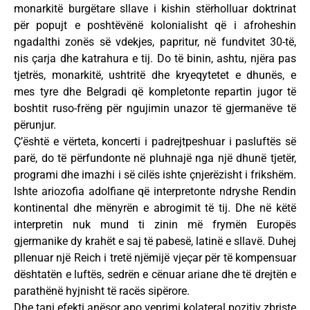
monarkitë burgëtare sllave i kishin stërholluar doktrinat
për popujt e poshtëvënë kolonialisht që i afroheshin
ngadalthi zonës së vdekjes, papritur, në fundvitet 30-të,
nis çarja dhe katrahura e tij. Do të binin, ashtu, njëra pas
tjetrës, monarkitë, ushtritë dhe kryeqytetet e dhunës, e
mes tyre dhe Belgradi që kompletonte repartin jugor të
boshtit ruso-frëng për ngujimin unazor të gjermanëve të
përunjur.
Ç’është e vërteta, koncerti i padrejtpeshuar i pasluftës së
parë, do të përfundonte në pluhnajë nga një dhunë tjetër,
programi dhe imazhi i së cilës ishte çnjerëzisht i frikshëm.
Ishte ariozofia adolfiane që interpretonte ndryshe Rendin
kontinental dhe mënyrën e abrogimit të tij. Dhe në këtë
interpretin nuk mund ti zinin më frymën Europës
gjermanike dy krahët e saj të pabesë, latinë e sllavë. Duhej
pllenuar një Reich i tretë njëmijë vjeçar për të kompensuar
dështatën e luftës, sedrën e cënuar ariane dhe të drejtën e
parathënë hyjnisht të racës sipërore.
Dhe tani efekti anësor apo veprimi kolateral pozitiv zbriste