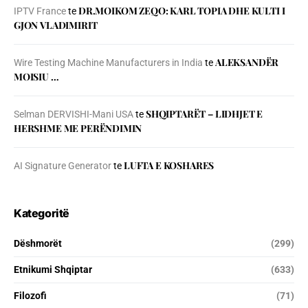
DR.MOIKOM ZEQO: KARL TOPIA DHE KULTI I
IPTV France
te
GJON VLADIMIRIT
ALEKSANDËR
Wire Testing Machine Manufacturers in India
te
MOISIU …
SHQIPTARËT – LIDHJET E
Selman DERVISHI-Mani USA
te
HERSHME ME PERËNDIMIN
LUFTA E KOSHARES
AI Signature Generator
te
Kategoritë
Dëshmorët
(299)
Etnikumi Shqiptar
(633)
Filozofi
(71)