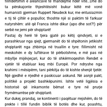
fillndërtimin e aleancave të mandejme ndër vite…Dhe do
ta përskajonte thjeshtësisht bukur këtë më vonë
humanisti gjerman Ruppert Neudeck kur, me entusiazmin
e tij të çiltër e popullor, thoshte një si paktim të farkuar
natyrshëm: atë që Franca ishte dikur (apo dhe sot?!) për
serbë ne jemi për shqiptarë!
Pastaj dy herë të tjera gjatë po këtij qindvjeti, si e
parashkruar nga qiejt, gjermanët do të shpëtonin jetikisht
shqiptarët nga zhbimja në truallin e tyre: fillimisht në
meskohën e dy luftërave të përbotshme, e më pas në
mbyllje mijëvjeçari, kur do të shkërmoqeshin Rendet e
vjetër të etabluar keq mbi Europë. Por ndryshe nga
krahimi i mësipërm, tani përkitja do të kishte shenjë tjetër.
Një gjedhë e rrjedhë e paskicuar askund. Në asnjë pakt,
politikë a projekt bashkëpunimi. Ishte vetë ligjësia e
historisë që inkarnonte bëmat e tyre në prurje
frymëmarrëse për shqiptarë.
Kur dukej, prandaj, se kontinenti i paqëtuar rrejshëm, do të
prekte i tillë fundin biblik të botës dhe kur, poashtu,