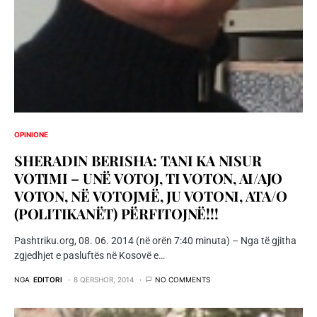
OPINIONE
SHERADIN BERISHA: TANI KA NISUR
VOTIMI – UNË VOTOJ, TI VOTON, AI/AJO
VOTON, NË VOTOJMË, JU VOTONI, ATA/O
(POLITIKANËT) PËRFITOJNË!!!
Pashtriku.org, 08. 06. 2014 (në orën 7:40 minuta) – Nga të gjitha
zgjedhjet e pasluftës në Kosovë e…
NGA
EDITORI
8 QERSHOR, 2014
NO COMMENTS