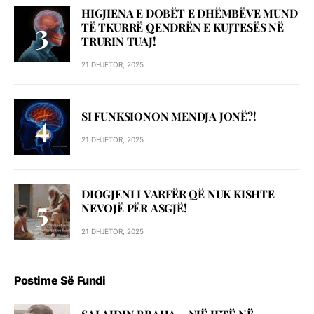
HIGJIENA E DOBËT E DHËMBËVE MUND
TË TKURRË QENDRËN E KUJTESËS NË
TRURIN TUAJ!
21 DHJETOR, 2025
SI FUNKSIONON MENDJA JONË?!
21 DHJETOR, 2025
DIOGJENI I VARFËR QË NUK KISHTE
NEVOJË PËR ASGJË!
21 DHJETOR, 2025
Postime Së Fundi