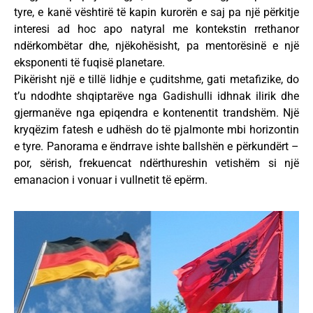
tyre, e kanë vështirë të kapin kurorën e saj pa një përkitje
interesi ad hoc apo natyral me kontekstin rrethanor
ndërkombëtar dhe, njëkohësisht, pa mentorësinë e një
eksponenti të fuqisë planetare.
Pikërisht një e tillë lidhje e çuditshme, gati metafizike, do
t’u ndodhte shqiptarëve nga Gadishulli idhnak ilirik dhe
gjermanëve nga epiqendra e kontenentit trandshëm. Një
kryqëzim fatesh e udhësh do të pjalmonte mbi horizontin
e tyre. Panorama e ëndrrave ishte ballshën e përkundërt –
por, sërish, frekuencat ndërthureshin vetishëm si një
emanacion i vonuar i vullnetit të epërm.