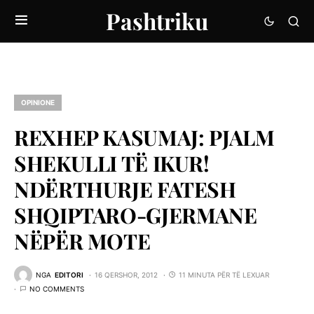
Pashtriku
OPINIONE
REXHEP KASUMAJ: PJALM
SHEKULLI TË IKUR!
NDËRTHURJE FATESH
SHQIPTARO-GJERMANE
NËPËR MOTE
NGA
EDITORI
16 QERSHOR, 2012
11 MINUTA PËR TË LEXUAR
NO COMMENTS