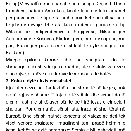
Balaj (Meryball) e mërguar atje nga Isniqi i Deçanit. I biri i
famshëm, babai i Amerikës, kishte lënë një letër amanet
për pasrendësit e tij që ta ndihmonin këtë popull sa herë
të jetë në nëvojë! Dhe ata kishin nderuar porosinë e tij:
Wilsoni për indipendencën e Shqipërisë, Niksoni për
Autonominë e Kosovës, Klintoni për çlirimin e saj dhe, më
pas, Bushi për pavarësinë e shtetit të dytë shqiptar në
Ballkan!).
Mirëpo epilogu kurorë ishte se shqiptarët do të
shmangnin sërish vdekjen e madhe, atë që stolis varrezën
e popujve, gjuhëve e kulturave të rroposura të botës.
2. Koha e dytë ekzistencialiste!
Kjo intermezo, për fantazinë e bujshme të së keqes, nuk
do të zgjaste shumë. Titoja do të vdiste dhe serbët do të
gjenin rastin e shkëlqyer për të përtrirë levat e etnocidit
shqiptar. Por gjermanët, sërish ata, trazojnë shpirtërat në
Europë. Dhe sërish rrathët koncentrikë valëzojnë deri tek
viset veriore shqiptare. Imagjinoni tani prapë helmin e
kësaj kohës së dytë paraprake: Serbia e Millosheviqit, më