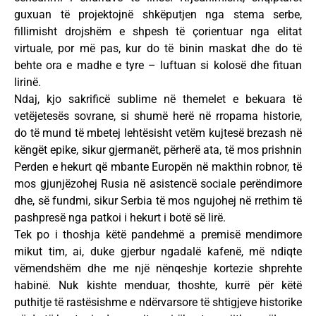
guxuan të projektojnë shkëputjen nga stema serbe,
fillimisht drojshëm e shpesh të çorientuar nga elitat
virtuale, por më pas, kur do të binin maskat dhe do të
behte ora e madhe e tyre – luftuan si kolosë dhe fituan
lirinë.
Ndaj, kjo sakrificë sublime në themelet e bekuara të
vetëjetesës sovrane, si shumë herë në rropama historie,
do të mund të mbetej lehtësisht vetëm kujtesë brezash në
këngët epike, sikur gjermanët, përherë ata, të mos prishnin
Perden e hekurt që mbante Europën në makthin robnor, të
mos gjunjëzohej Rusia në asistencë sociale perëndimore
dhe, së fundmi, sikur Serbia të mos ngujohej në rrethim të
pashpresë nga patkoi i hekurt i botë së lirë.
Tek po i thoshja këtë pandehmë a premisë mendimore
mikut tim, ai, duke gjerbur ngadalë kafenë, më ndiqte
vëmendshëm dhe me një nënqeshje kortezie shprehte
habinë. Nuk kishte menduar, thoshte, kurrë për këtë
puthitje të rastësishme e ndërvarsore të shtigjeve historike