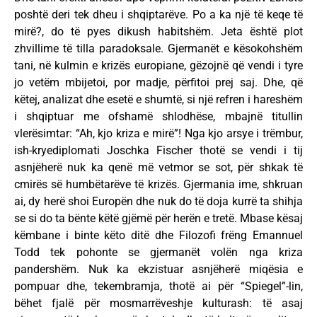
poshtë deri tek dheu i shqiptarëve. Po a ka një të keqe të
mirë?, do të pyes dikush habitshëm. Jeta është plot
zhvillime të tilla paradoksale. Gjermanët e kësokohshëm
tani, në kulmin e krizës europiane, gëzojnë që vendi i tyre
jo vetëm mbijetoi, por madje, përfitoi prej saj. Dhe, që
këtej, analizat dhe esetë e shumtë, si një refren i hareshëm
i shqiptuar me ofshamë shlodhëse, mbajnë titullin
vlerësimtar: “Ah, kjo kriza e mirë”! Nga kjo arsye i trëmbur,
ish-kryediplomati Joschka Fischer thotë se vendi i tij
asnjëherë nuk ka qenë më vetmor se sot, për shkak të
cmirës së humbëtarëve të krizës. Gjermania ime, shkruan
ai, dy herë shoi Europën dhe nuk do të doja kurrë ta shihja
se si do ta bënte këtë gjëmë për herën e tretë. Mbase kësaj
këmbane i binte këto ditë dhe Filozofi frëng Emannuel
Todd tek pohonte se gjermanët volën nga kriza
pandershëm. Nuk ka ekzistuar asnjëherë miqësia e
pompuar dhe, tekembramja, thotë ai për “Spiegel”-lin,
bëhet fjalë për mosmarrëveshje kulturash: të asaj