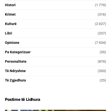
Histori
(1 770)
Krimet
(316)
Kulturë
(2 027)
Libri
(237)
Opinione
(7 034)
Pa Kategorizuar
(35)
Personalitete
(870)
Të Ndryshme
(203)
Të Zgjedhura
(25)
Postime të Lidhura