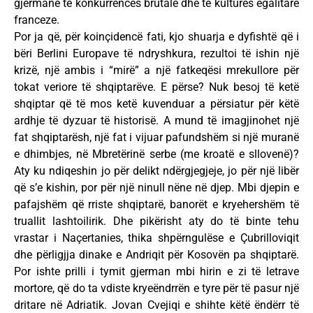
gjermane të konkurrencës brutale dhe të kulturës egalitare
franceze.
Por ja që, për koinçidencë fati, kjo shuarja e dyfishtë që i
bëri Berlini Europave të ndryshkura, rezultoi të ishin një
krizë, një ambis i “mirë” a një fatkeqësi mrekullore për
tokat veriore të shqiptarëve. E përse? Nuk besoj të ketë
shqiptar që të mos ketë kuvenduar a përsiatur për këtë
ardhje të dyzuar të historisë. A mund të imagjinohet një
fat shqiptarësh, një fat i vijuar pafundshëm si një muranë
e dhimbjes, në Mbretërinë serbe (me kroatë e sllovenë)?
Aty ku ndiqeshin jo për delikt ndërgjegjeje, jo për një libër
që s’e kishin, por për një ninull nëne në djep. Mbi djepin e
pafajshëm që rriste shqiptarë, banorët e kryehershëm të
truallit lashtoilirik. Dhe pikërisht aty do të binte tehu
vrastar i Naçertanies, thika shpërngulëse e Çubrilloviqit
dhe përligjja dinake e Andriqit për Kosovën pa shqiptarë.
Por ishte prilli i tymit gjerman mbi hirin e zi të letrave
mortore, që do ta vdiste kryeëndrrën e tyre për të pasur një
dritare në Adriatik. Jovan Cvejiqi e shihte këtë ëndërr të