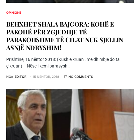
OPINIONE
BEHXHET SHALA BAJGORA: KOHË E
PAKOHË PËR ZGJEDHJE TË
PARAKOHSHME TË CILAT NUK SJELLIN
ASNJË NDRYSHIM!
Prishtinë, 16 nëntor 2018: (Kush e kruan , me dhimbje do ta
ç’kruan) – Nëse i kemi parasysh…
NGA
EDITORI
15 NËNTOR, 2018
NO COMMENTS