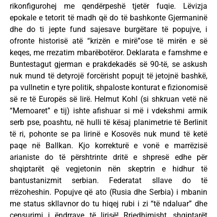
rikonfigurohej me qendërpeshë tjetër fuqie. Lëvizja
epokale e tetorit të madh që do të bashkonte Gjermaninë
dhe do ti jepte fund sajesave burgëtare të popujve, i
ofronte historisë atë “krizën e mirë”ose të mirën e së
keqes, me rrezatim mbarëbotëror. Deklarata e famshme e
Buntestagut gjerman e prakdekadës së 90-të, se askush
nuk mund të detyrojë forcërisht popujt të jetojnë bashkë,
pa vullnetin e tyre politik, shpaloste konturat e fizionomisë
së re të Europës së lirë. Helmut Kohl (si shkruan vetë në
“Memoaret” e tij) ishte afishuar si më i vdekshmi armik
serb pse, poashtu, në hulli të kësaj planimetrie të Berlinit
të ri, pohonte se pa lirinë e Kosovës nuk mund të ketë
paqe në Ballkan. Kjo korrekturë e vonë e marrëzisë
arianiste do të përshtrinte dritë e shpresë edhe për
shqiptarët që vegjetonin nën skeptrin e hidhur të
bantustanizmit serbian. Federatat sllave do të
rrëzoheshin. Popujve që ato (Rusia dhe Serbia) i mbanin
me status skllavnor do tu hiqej rubi i zi “të ndaluar” dhe
censurimi i ëndrrave të lirisë! Rrjedhimisht, shqiptarët