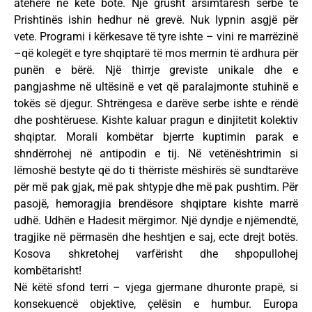
atëherë në këtë botë. Një grusht arsimtarësh serbë të
Prishtinës ishin hedhur në grevë. Nuk lypnin asgjë për
vete. Programi i kërkesave të tyre ishte – vini re marrëzinë
–që kolegët e tyre shqiptarë të mos merrnin të ardhura për
punën e bërë. Një thirrje greviste unikale dhe e
pangjashme në ultësinë e vet që paralajmonte stuhinë e
tokës së djegur. Shtrëngesa e darëve serbe ishte e rëndë
dhe poshtëruese. Kishte kaluar pragun e dinjitetit kolektiv
shqiptar. Morali kombëtar bjerrte kuptimin parak e
shndërrohej në antipodin e tij. Në vetënështrimin si
lëmoshë bestyte që do ti thërriste mëshirës së sundtarëve
për më pak gjak, më pak shtypje dhe më pak pushtim. Për
pasojë, hemoragjia brendësore shqiptare kishte marrë
udhë. Udhën e Hadesit mërgimor. Një dyndje e njëmendtë,
tragjike në përmasën dhe heshtjen e saj, ecte drejt botës.
Kosova shkretohej varfërisht dhe shpopullohej
kombëtarisht!
Në këtë sfond terri – vjega gjermane dhuronte prapë, si
konsekuencë objektive, çelësin e humbur. Europa