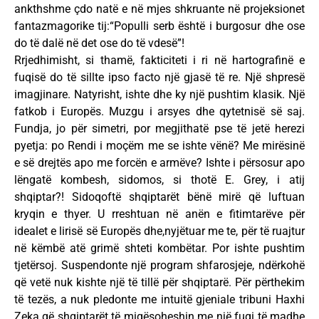
ankthshme çdo natë e në mjes shkruante në projeksionet
fantazmagorike tij:“Populli serb është i burgosur dhe ose
do të dalë në det ose do të vdesë”!
Rrjedhimisht, si thamë, fakticiteti i ri në hartografinë e
fuqisë do të sillte ipso facto një gjasë të re. Një shpresë
imagjinare. Natyrisht, ishte dhe ky një pushtim klasik. Një
fatkob i Europës. Muzgu i arsyes dhe qytetnisë së saj.
Fundja, jo për simetri, por megjithatë pse të jetë herezi
pyetja: po Rendi i moçëm me se ishte vënë? Me mirësinë
e së drejtës apo me forcën e armëve? Ishte i përsosur apo
lëngatë kombesh, sidomos, si thotë E. Grey, i atij
shqiptar?! Sidoqoftë shqiptarët bënë mirë që luftuan
kryqin e thyer. U rreshtuan në anën e fitimtarëve për
idealet e lirisë së Europës dhe,nyjëtuar me te, për të ruajtur
në këmbë atë grimë shteti kombëtar. Por ishte pushtim
tjetërsoj. Suspendonte një program shfarosjeje, ndërkohë
që vetë nuk kishte një të tillë për shqiptarë. Për përthekim
të tezës, a nuk pledonte me intuitë gjeniale tribuni Haxhi
Zeka që shqiptarët të miqësoheshin me një fuqi të madhe