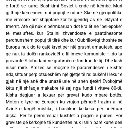
e fortë se kurrë, Bashkimi Sovjetik ende në këmbë, Muri
gjithnjë kërcënues mbi popujt e ndarë. Skemë gjeopolitike
më errësore për shqiptarë zor të gjendej as në lektyrat e
tmerrit. Atë që nuk e përmbaruan dot kralët në “bel-epokë”
të mesluftës, kur Stalini zhvendoste e paatdhesonte
përdhunshëm popuj të tërë dhe kur Qubrilloviqi thoshte se
Europa nuk do të çajë kryet për një grusht arnautësh, apo
që nuk ia dolën rankoviqët e fillimeve komuniste – do ta
provonte Sllobodani në grahmën e fundme të tij. Dhe kish
nisur mirë. Amzës së moçme të pararendësve i kishte
ndajshtuar përplotsueshëm një gjetje të re: bukën! Hekur e
gjak në një anë dhe unazë urie në anën tjetër! Evokojmë
këtu një shfaqje makabre të saj nga fundi i viteve 80-të.
Kisha dëgjuar a lexuar për grevat kudo mbarë botës.
Moton e tyre në Europën ku vrujon përherë trazim a në
Azinë e largët mistike, i bashkon kërkesa për ndërtuar
diçka. Për të përmirësuar kushtet a pagën e punës. Por
grevistë që kërkojnë të kundërtën nuk ishin parë kurrë deri