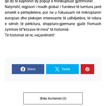
që do të kaptonin dy popujt e mirëkuptuar gjithmonë!..
Natyrisht, regjisori i madh global i fundeve të lumtura janë
amerët e përtejdeteve, por ne u fokusuam në mikroplanin
europian dhe pleksjen interesante të udhëjetëve, të ndara
e sërish të përkitura, shqiptaro-gjermane gjatë ftomash
zymtore të“krizave të mira” të historisë.
Të historisë së re, veçanërisht!
Share
Tweet
Shiko Komentet (0)