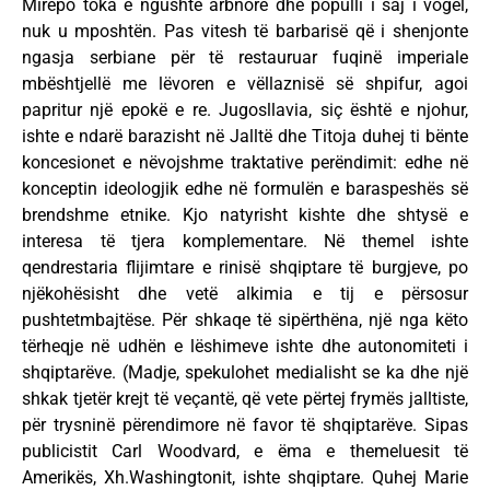
Mirëpo toka e ngushtë arbnore dhe populli i saj i vogël,
nuk u mposhtën. Pas vitesh të barbarisë që i shenjonte
ngasja serbiane për të restauruar fuqinë imperiale
mbështjellë me lëvoren e vëllaznisë së shpifur, agoi
papritur një epokë e re. Jugosllavia, siç është e njohur,
ishte e ndarë barazisht në Jalltë dhe Titoja duhej ti bënte
koncesionet e nëvojshme traktative perëndimit: edhe në
konceptin ideologjik edhe në formulën e baraspeshës së
brendshme etnike. Kjo natyrisht kishte dhe shtysë e
interesa të tjera komplementare. Në themel ishte
qendrestaria flijimtare e rinisë shqiptare të burgjeve, po
njëkohësisht dhe vetë alkimia e tij e përsosur
pushtetmbajtëse. Për shkaqe të sipërthëna, një nga këto
tërheqje në udhën e lëshimeve ishte dhe autonomiteti i
shqiptarëve. (Madje, spekulohet medialisht se ka dhe një
shkak tjetër krejt të veçantë, që vete përtej frymës jalltiste,
për trysninë përendimore në favor të shqiptarëve. Sipas
publicistit Carl Woodvard, e ëma e themeluesit të
Amerikës, Xh.Washingtonit, ishte shqiptare. Quhej Marie