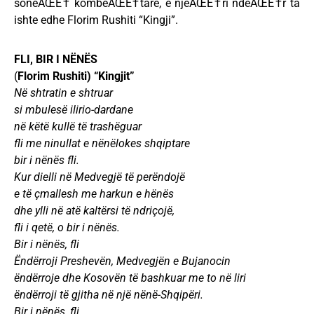
soneÃŒË† kombeÃŒË†tare, e njeÃŒË†ri ndeÃŒË†r ta
ishte edhe Florim Rushiti “Kingji”.
FLI, BIR I NËNËS
(
Florim Rushiti) “Kingjit”
Në shtratin e shtruar
si mbulesë ilirio-dardane
në këtë kullë të trashëguar
fli me ninullat e nënëlokes shqiptare
bir i nënës fli.
Kur dielli në Medvegjë të perëndojë
e të çmallesh me harkun e hënës
dhe ylli në atë kaltërsi të ndriçojë,
fli i qetë, o bir i nënës.
Bir i nënës, fli
Ëndërroji Preshevën, Medvegjën e Bujanocin
ëndërroje dhe Kosovën të bashkuar me to në liri
ëndërroji të gjitha në një nënë-Shqipëri.
Bir i nënës, fli