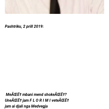
Pashtriku, 2 prill 2019:
MeÃŒË† mbani mend shokeÃŒË†?
UneÃŒË† jam F L O R I M I veteÃŒË†
jam ai djali nga Medvegja