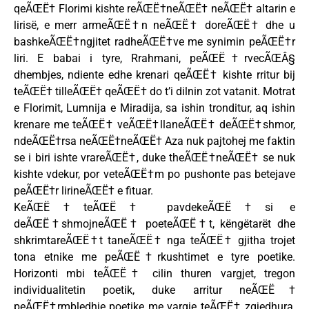
qeÃŒË† Florimi kishte reÃŒË†neÃŒË† neÃŒË† altarin e
lirisë, e merr armeÃŒË†n neÃŒË† doreÃŒË† dhe u
bashkeÃŒË†ngjitet radheÃŒË†ve me synimin peÃŒË†r
liri. E babai i tyre, Rrahmani, peÃŒË†rvecÃŒÂ§
dhembjes, ndiente edhe krenari qeÃŒË† kishte rritur bij
teÃŒË† tilleÃŒË† qeÃŒË† do t’i dilnin zot vatanit. Motrat
e Florimit, Lumnija e Miradija, sa ishin tronditur, aq ishin
krenare me teÃŒË† veÃŒË†llaneÃŒË† deÃŒË†shmor,
ndeÃŒË†rsa neÃŒË†neÃŒË† Aza nuk pajtohej me faktin
se i biri ishte vrareÃŒË†, duke theÃŒË†neÃŒË† se nuk
kishte vdekur, por veteÃŒË†m po pushonte pas betejave
peÃŒË†r lirineÃŒË† e fituar.
KeÃŒË†teÃŒË† pavdekeÃŒË†si e
deÃŒË†shmojneÃŒË† poeteÃŒË†t, këngëtarët dhe
shkrimtareÃŒË†t taneÃŒË† nga teÃŒË† gjitha trojet
tona etnike me peÃŒË†rkushtimet e tyre poetike.
Horizonti mbi teÃŒË† cilin thuren vargjet, tregon
individualitetin poetik, duke arritur neÃŒË†
peÃŒË†rmbledhje poetike me vargje teÃŒË† zgjedhura,