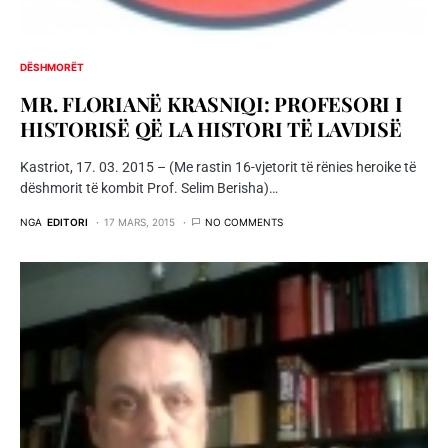
DËSHMORËT
MR. FLORIANË KRASNIQI: PROFESORI I
HISTORISË QË LA HISTORI TË LAVDISË
Kastriot, 17. 03. 2015 – (Me rastin 16-vjetorit të rënies heroike të
dëshmorit të kombit Prof. Selim Berisha)…
NGA
EDITORI
17 MARS, 2015
NO COMMENTS