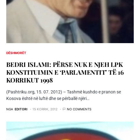
DËSHMORËT
BEDRI ISLAMI: PËRSE NUK E NJEH LPK
KONSTITUIMIN E ‘PARLAMENTIT’ TË 16
KORRIKUT 1998
(Pashtriku.org, 15. 07. 2012) – Tashmë kushdo e pranon se
Kosova është në luftë dhe se përballë njëri…
NGA
EDITORI
15 KORRIK, 2012
NO COMMENTS