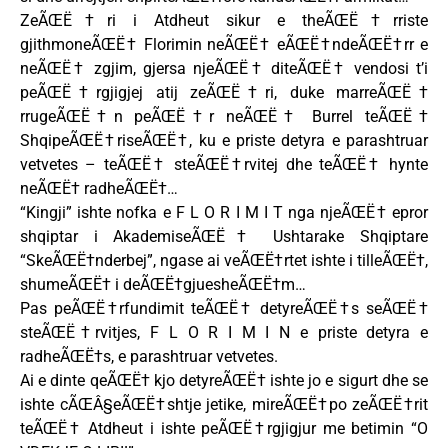
ZeÃŒË†ri i Atdheut sikur e theÃŒË†rriste
gjithmoneÃŒË† Florimin neÃŒË† eÃŒË†ndeÃŒË†rr e
neÃŒË† zgjim, gjersa njeÃŒË† diteÃŒË† vendosi t’i
peÃŒË†rgjigjej atij zeÃŒË†ri, duke marreÃŒË†
rrugeÃŒË†n peÃŒË†r neÃŒË† Burrel teÃŒË†
ShqipeÃŒË†riseÃŒË†, ku e priste detyra e parashtruar
vetvetes – teÃŒË† steÃŒË†rvitej dhe teÃŒË† hynte
neÃŒË† radheÃŒË†…
“Kingji” ishte nofka e F L O R I M I T nga njeÃŒË† epror
shqiptar i AkademiseÃŒË† Ushtarake Shqiptare
“SkeÃŒË†nderbej”, ngase ai veÃŒË†rtet ishte i tilleÃŒË†,
shumeÃŒË† i deÃŒË†gjuesheÃŒË†m…
Pas peÃŒË†rfundimit teÃŒË† detyreÃŒË†s seÃŒË†
steÃŒË†rvitjes, F L O R I M I N e priste detyra e
radheÃŒË†s, e parashtruar vetvetes.
Ai e dinte qeÃŒË† kjo detyreÃŒË† ishte jo e sigurt dhe se
ishte cÃŒÂ§eÃŒË†shtje jetike, mireÃŒË†po zeÃŒË†rit
teÃŒË† Atdheut i ishte peÃŒË†rgjigjur me betimin “O