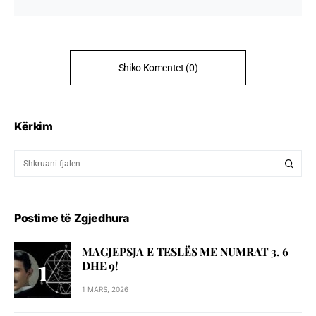
Shiko Komentet (0)
Kërkim
Postime të Zgjedhura
MAGJEPSJA E TESLËS ME NUMRAT 3, 6
DHE 9!
1 MARS, 2026