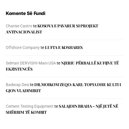
Komente Së Fundi
KOSOVA E PAVARUR SI PROJEKT
Charise Castro
te
ANTINACIONALIST
LUFTA E KOSHARES
Offshore Company
te
NJERIU PЁRBALLЁ KUFIJVE TЁ
Selman DERVISHI-Mani USA
te
EKZISTENCЁS
DR.MOIKOM ZEQO: KARL TOPIA DHE KULTI I
Badwap Desi
te
GJON VLADIMIRIT
SALAJDIN BRAHA – NJЁ JETЁ NЁ
Cement Testing Equipment
te
SHЁRBIM TЁ KOMBIT