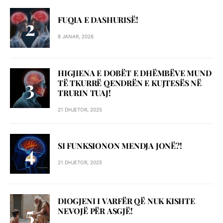
FUQIA E DASHURISË!
8 JANAR, 2026
HIGJIENA E DOBËT E DHËMBËVE MUND
TË TKURRË QENDRËN E KUJTESËS NË
TRURIN TUAJ!
21 DHJETOR, 2025
SI FUNKSIONON MENDJA JONË?!
21 DHJETOR, 2025
DIOGJENI I VARFËR QË NUK KISHTE
NEVOJË PËR ASGJË!