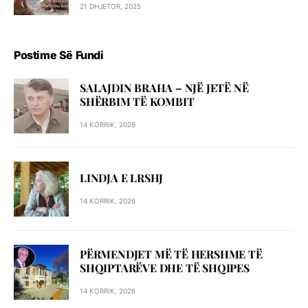
21 DHJETOR, 2025
Postime Së Fundi
SALAJDIN BRAHA – NJЁ JETЁ NЁ
SHЁRBIM TЁ KOMBIT
14 KORRIK, 2026
LINDJA E LRSHJ
14 KORRIK, 2026
PËRMENDJET MË TË HERSHME TË
SHQIPTARËVE DHE TË SHQIPES
14 KORRIK, 2026