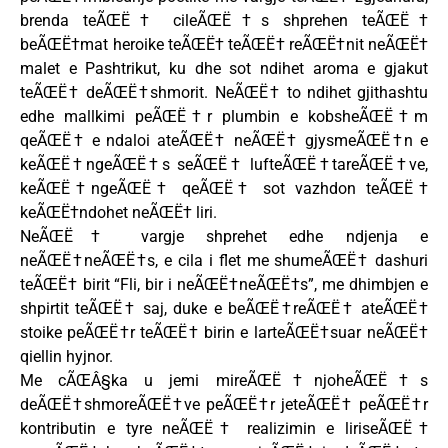
brenda teÃŒË† cileÃŒË†s shprehen teÃŒË†
beÃŒË†mat heroike teÃŒË† teÃŒË† reÃŒË†nit neÃŒË†
malet e Pashtrikut, ku dhe sot ndihet aroma e gjakut
teÃŒË† deÃŒË†shmorit. NeÃŒË† to ndihet gjithashtu
edhe mallkimi peÃŒË†r plumbin e kobsheÃŒË†m
qeÃŒË† e ndaloi ateÃŒË† neÃŒË† gjysmeÃŒË†n e
keÃŒË†ngeÃŒË†s seÃŒË† lufteÃŒË†tareÃŒË†ve,
keÃŒË†ngeÃŒË† qeÃŒË† sot vazhdon teÃŒË†
keÃŒË†ndohet neÃŒË† liri.
NeÃŒË† vargje shprehet edhe ndjenja e
neÃŒË†neÃŒË†s, e cila i flet me shumeÃŒË† dashuri
teÃŒË† birit “Fli, bir i neÃŒË†neÃŒË†s”, me dhimbjen e
shpirtit teÃŒË† saj, duke e beÃŒË†reÃŒË† ateÃŒË†
stoike peÃŒË†r teÃŒË† birin e larteÃŒË†suar neÃŒË†
qiellin hyjnor.
Me cÃŒÂ§ka u jemi mireÃŒË†njoheÃŒË†s
deÃŒË†shmoreÃŒË†ve peÃŒË†r jeteÃŒË† peÃŒË†r
kontributin e tyre neÃŒË† realizimin e liriseÃŒË†