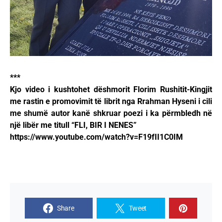
***
Kjo video i kushtohet dëshmorit Florim Rushitit-Kingjit
me rastin e promovimit të librit nga Rrahman Hyseni i cili
me shumë autor kanë shkruar poezi i ka përmbledh në
një libër me titull “FLI, BIR I NENES”
https://www.youtube.com/watch?v=F19fII1C0IM
Share
Tweet