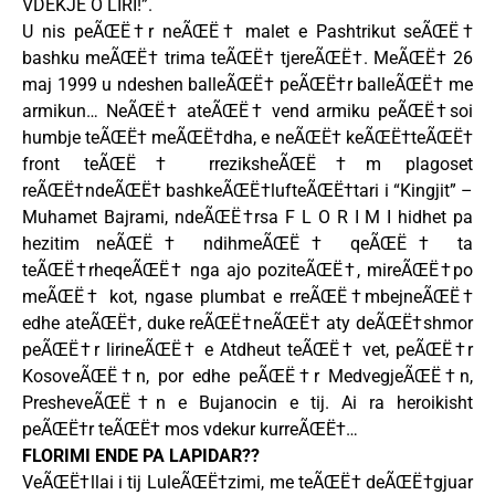
VDEKJE O LIRI!”.
U nis peÃŒË†r neÃŒË† malet e Pashtrikut seÃŒË†
bashku meÃŒË† trima teÃŒË† tjereÃŒË†. MeÃŒË† 26
maj 1999 u ndeshen balleÃŒË† peÃŒË†r balleÃŒË† me
armikun… NeÃŒË† ateÃŒË† vend armiku peÃŒË†soi
humbje teÃŒË† meÃŒË†dha, e neÃŒË† keÃŒË†teÃŒË†
front teÃŒË† rreziksheÃŒË†m plagoset
reÃŒË†ndeÃŒË† bashkeÃŒË†lufteÃŒË†tari i “Kingjit” –
Muhamet Bajrami, ndeÃŒË†rsa F L O R I M I hidhet pa
hezitim neÃŒË† ndihmeÃŒË† qeÃŒË† ta
teÃŒË†rheqeÃŒË† nga ajo poziteÃŒË†, mireÃŒË†po
meÃŒË† kot, ngase plumbat e rreÃŒË†mbejneÃŒË†
edhe ateÃŒË†, duke reÃŒË†neÃŒË† aty deÃŒË†shmor
peÃŒË†r lirineÃŒË† e Atdheut teÃŒË† vet, peÃŒË†r
KosoveÃŒË†n, por edhe peÃŒË†r MedvegjeÃŒË†n,
PresheveÃŒË†n e Bujanocin e tij. Ai ra heroikisht
peÃŒË†r teÃŒË† mos vdekur kurreÃŒË†…
FLORIMI ENDE PA LAPIDAR??
VeÃŒË†llai i tij LuleÃŒË†zimi, me teÃŒË† deÃŒË†gjuar