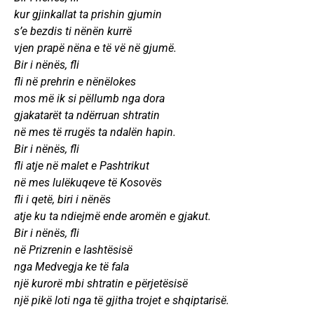
kur gjinkallat ta prishin gjumin
s’e bezdis ti nënën kurrë
vjen prapë nëna e të vë në gjumë.
Bir i nënës, fli
fli në prehrin e nënëlokes
mos më ik si pëllumb nga dora
gjakatarët ta ndërruan shtratin
në mes të rrugës ta ndalën hapin.
Bir i nënës, fli
fli atje në malet e Pashtrikut
në mes lulëkuqeve të Kosovës
fli i qetë, biri i nënës
atje ku ta ndiejmë ende aromën e gjakut.
Bir i nënës, fli
në Prizrenin e lashtësisë
nga Medvegja ke të fala
një kurorë mbi shtratin e përjetësisë
një pikë loti nga të gjitha trojet e shqiptarisë.