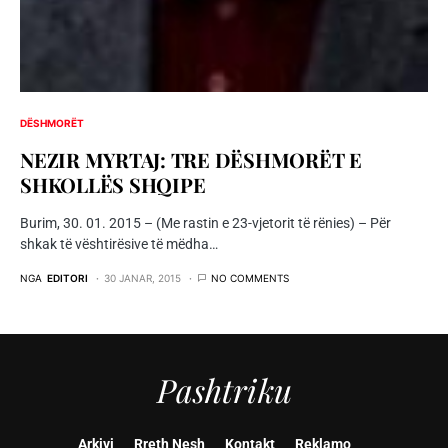
DËSHMORËT
NEZIR MYRTAJ: TRE DËSHMORËT E
SHKOLLËS SHQIPE
Burim, 30. 01. 2015 – (Me rastin e 23-vjetorit të rënies) – Për
shkak të vështirësive të mëdha…
NGA
EDITORI
30 JANAR, 2015
NO COMMENTS
Pashtriku
Arkivi
Rreth Nesh
Kontakt
Reklamo