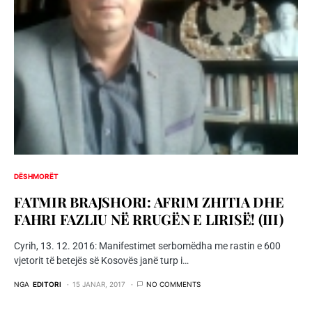
DËSHMORËT
FATMIR BRAJSHORI: AFRIM ZHITIA DHE
FAHRI FAZLIU NË RRUGËN E LIRISË! (III)
Cyrih, 13. 12. 2016: Manifestimet serbomëdha me rastin e 600
vjetorit të betejës së Kosovës janë turp i…
NGA
EDITORI
15 JANAR, 2017
NO COMMENTS