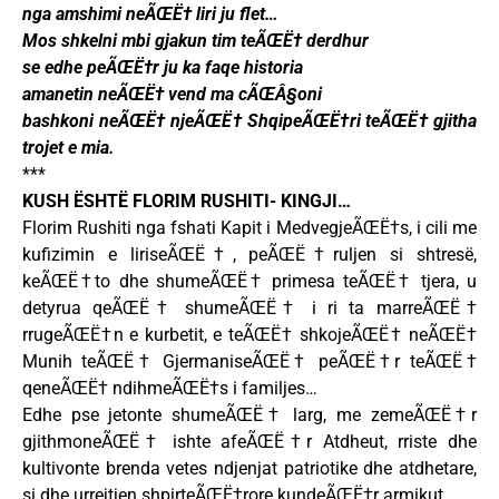
nga amshimi neÃŒË† liri ju flet…
Mos shkelni mbi gjakun tim teÃŒË† derdhur
se edhe peÃŒË†r ju ka faqe historia
amanetin neÃŒË† vend ma cÃŒÂ§oni
bashkoni neÃŒË† njeÃŒË† ShqipeÃŒË†ri teÃŒË† gjitha
trojet e mia.
***
KUSH ËSHTË FLORIM RUSHITI- KINGJI…
Florim Rushiti nga fshati Kapit i MedvegjeÃŒË†s, i cili me
kufizimin e liriseÃŒË†, peÃŒË†ruljen si shtresë,
keÃŒË†to dhe shumeÃŒË† primesa teÃŒË† tjera, u
detyrua qeÃŒË† shumeÃŒË† i ri ta marreÃŒË†
rrugeÃŒË†n e kurbetit, e teÃŒË† shkojeÃŒË† neÃŒË†
Munih teÃŒË† GjermaniseÃŒË† peÃŒË†r teÃŒË†
qeneÃŒË† ndihmeÃŒË†s i familjes…
Edhe pse jetonte shumeÃŒË† larg, me zemeÃŒË†r
gjithmoneÃŒË† ishte afeÃŒË†r Atdheut, rriste dhe
kultivonte brenda vetes ndjenjat patriotike dhe atdhetare,
si dhe urrejtjen shpirteÃŒË†rore kundeÃŒË†r armikut…