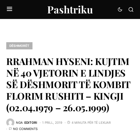
Pashtriku
DËSHMORËT
RRAHMAN HYSENI: KUJTIM
NË 40 VJETORIN E LINDJES
SË DËSHMORIT TË KOMBIT
FLORIM RUSHITI – KINGJI
(02.04.1979 – 26.05.1999)
NGA
EDITORI
1 PRILL, 2019
4 MINUTA PËR TË LEXUAR
NO COMMENTS