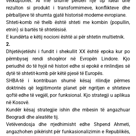
vetkuptohet. Ai më shumë përbën një tip ideal dhe
rezulton si produkt i transformimeve, konflikteve dhe
përballjeve të shumta gjatë historisë moderne evropiane.
Shteti-komb në thelb është shteti me kombin (popullin,
etnin) si bartës të shtetësisë.
E kundërta e këtij nocioni është ai për shtetin multietnik.
2.
Dhjetëvjetëshi i fundit i shekullit XX është epoka kur po
përmbysej rendi shoqëror në Evropën Lindore. Kjo
periudhë do të hyjë në histori edhe si epokë e rinlindjes së
dytë të shtetit-komb për këtë pjesë të Europës.
SHBA-të i kontribuan shumë kësaj rilindje përmes
doktrinës që legjitimonte planet për ngritjen e shteteve
qoftë edhe të vegjël, por funksional. Kjo strategji u aplikua
në Kosovë.
Kundër kësaj strategjie ishin dhe mbesin të angazhuar
Beogradi dhe aleatëte tij.
Vetëvendosja dhe rrjedhimisht edhe Shpend Ahmeti,
angazhohen pikërisht për funkasionalizimin e Republikës,