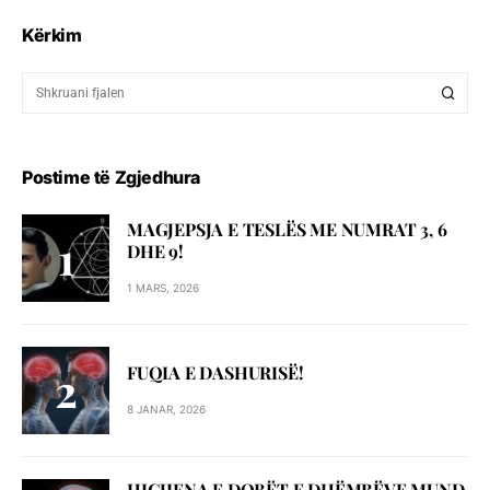
Kërkim
Postime të Zgjedhura
MAGJEPSJA E TESLËS ME NUMRAT 3, 6
DHE 9!
1 MARS, 2026
FUQIA E DASHURISË!
8 JANAR, 2026
HIGJIENA E DOBËT E DHËMBËVE MUND