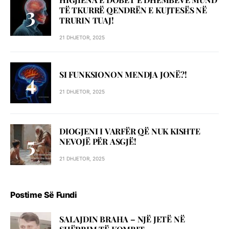
TË TKURRË QENDRËN E KUJTESËS NË
TRURIN TUAJ!
21 DHJETOR, 2025
SI FUNKSIONON MENDJA JONË?!
21 DHJETOR, 2025
DIOGJENI I VARFËR QË NUK KISHTE
NEVOJË PËR ASGJË!
21 DHJETOR, 2025
Postime Së Fundi
SALAJDIN BRAHA – NJЁ JETЁ NЁ