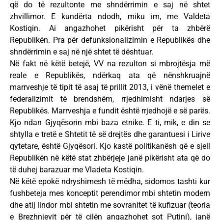
që do të rezultonte me shndërrimin e saj në shtet
zhvillimor. E kundërta ndodh, miku im, me Valdeta
Kostiqin. Ai angazhohet pikërisht për ta zhbërë
Republikën. Pra për defunksionalizimin e Republikës dhe
shndërrimin e saj në një shtet të dështuar.
Në fakt në këtë betejë, VV na rezulton si mbrojtësja më
reale e Republikës, ndërkaq ata që nënshkruajnë
marrveshje të tipit të asaj të prillit 2013, i vënë themelet e
federalizimit të brendshëm, rrjedhimisht ndarjes së
Republikës. Marrveshja e fundit është rrjedhojë e së parës.
Kjo ndan Gjyqësorin mbi baza etnike. E ti, mik, e din se
shtylla e tretë e Shtetit të së drejtës dhe garantuesi i Lirive
qytetare, është Gjyqësori. Kjo kastë politikanësh që e sjell
Republikën në këtë stat zhbërjeje janë pikërisht ata që do
të duhej barazuar me Vladeta Kostiqin.
Në këtë epokë ndryshimesh të mëdha, sidomos tashti kur
fushbeteja mes konceptit perendimor mbi shtetin modern
dhe atij lindor mbi shtetin me sovranitet të kufizuar (teoria
e Brezhnjevit për të cilën angazhohet sot Putini), janë