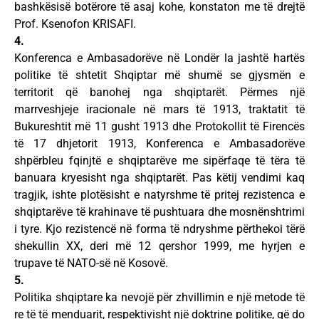
bashkësisë botërore të asaj kohe, konstaton me të drejtë
Prof. Ksenofon KRISAFI.
4.
Konferenca e Ambasadorëve në Londër la jashtë hartës
politike të shtetit Shqiptar më shumë se gjysmën e
territorit që banohej nga shqiptarët. Përmes një
marrveshjeje iracionale në mars të 1913, traktatit të
Bukureshtit më 11 gusht 1913 dhe Protokollit të Firencës
të 17 dhjetorit 1913, Konferenca e Ambasadorëve
shpërbleu fqinjtë e shqiptarëve me sipërfaqe të tëra të
banuara kryesisht nga shqiptarët. Pas këtij vendimi kaq
tragjik, ishte plotësisht e natyrshme të pritej rezistenca e
shqiptarëve të krahinave të pushtuara dhe mosnënshtrimi
i tyre. Kjo rezistencë në forma të ndryshme përthekoi tërë
shekullin XX, deri më 12 qershor 1999, me hyrjen e
trupave të NATO-së në Kosovë.
5.
Politika shqiptare ka nevojë për zhvillimin e një metode të
re të të menduarit, respektivisht një doktrine politike, që do