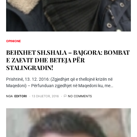
OPINIONE
BEHXHET SH.SHALA – BAJGORA: BOMBAT
E ZAEVIT DHE BETEJA PËR
STALINGRADIN!
Prishtinë, 13. 12. 2016: (Zgjedhjet që e thellojnë krizën në
Maqedoni) – Përfunduan zgjedhjet në Maqedoni ku, me…
NGA
EDITORI
13 DHJETOR, 2016
NO COMMENTS