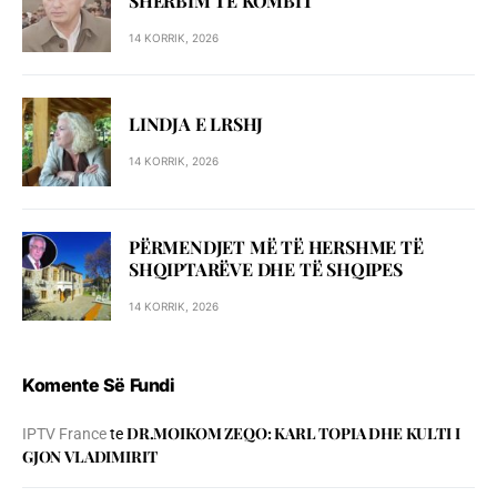
SHЁRBIM TЁ KOMBIT
14 KORRIK, 2026
LINDJA E LRSHJ
14 KORRIK, 2026
PËRMENDJET MË TË HERSHME TË
SHQIPTARËVE DHE TË SHQIPES
14 KORRIK, 2026
Komente Së Fundi
DR.MOIKOM ZEQO: KARL TOPIA DHE KULTI I
IPTV France
te
GJON VLADIMIRIT