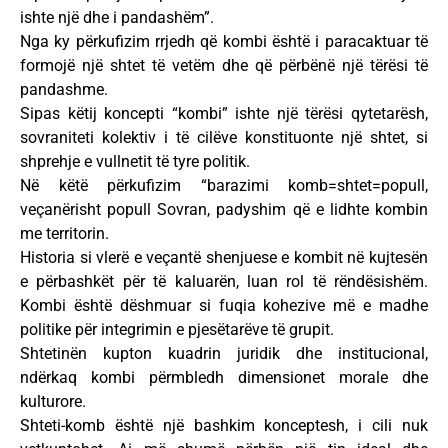
ishte një dhe i pandashëm”.
Nga ky përkufizim rrjedh që kombi është i paracaktuar të
formojë një shtet të vetëm dhe që përbënë një tërësi të
pandashme.
Sipas këtij koncepti “kombi” ishte një tërësi qytetarësh,
sovraniteti kolektiv i të cilëve konstituonte një shtet, si
shprehje e vullnetit të tyre politik.
Në këtë përkufizim “barazimi komb=shtet=popull,
veçanërisht popull Sovran, padyshim që e lidhte kombin
me territorin.
Historia si vlerë e veçantë shenjuese e kombit në kujtesën
e përbashkët për të kaluarën, luan rol të rëndësishëm.
Kombi është dëshmuar si fuqia kohezive më e madhe
politike për integrimin e pjesëtarëve të grupit.
Shtetinën kupton kuadrin juridik dhe institucional,
ndërkaq kombi përmbledh dimensionet morale dhe
kulturore.
Shteti-komb është një bashkim konceptesh, i cili nuk