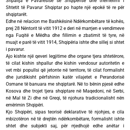
Shpallja e Pavarësisë së Shqipërisë dhe themelimi i
Shtetit të Pavarur Shqiptar po hapte një epokë të re për
shqiptarët.
Edhe në relacion me Bashkësinë Ndërkombëtare të kohës,
prej 28 Nëntorit të vitit 1912 e deri në marrjen e vendimeve
nga Fuqitë e Mëdha dhe fillimin e zbatimit të tyre, në
muajt e parë të vitit 1914, Shqipëria ishte dhe sillej si shtet
i pavarur.
Ajo kishte një qeveri legjitime dhe organe tjera shtetërore,
të cilat kishin shpallur dhe kishin vendosur autoritetin e
vet mbi popullsi që jetonte në territore, të cilat formalisht
dhe juridikisht përfshinin katër vilajetet e Perandorisë
Osmane të banuara me shqiptarë. Në to bënin pjesë edhe
Kosova dhe trojet tjera shqiptare në Maqedoni, në Serbi,
në Mal të Zi dhe në Greqi, të njohura tradicionalisht nën
emërimin Shqipëri.
Kjo Shqipëri, sipas teorisë deklarative të njohjes, e cila
mbizotëron në të drejtën ndërkombëtare, formalisht ishte
shtet dhe subjekti saj, për rrjedhojë edhe anëtar i