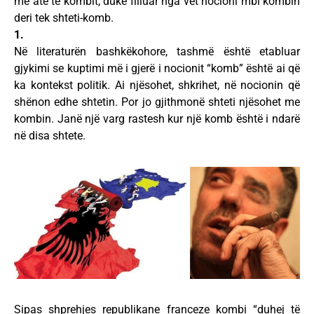
me atë të kombit, duke filluar nga vet nocioni mbi kombin
deri tek shteti-komb.
1.
Në literaturën bashkëkohore, tashmë është etabluar
gjykimi se kuptimi më i gjerë i nocionit “komb” është ai që
ka kontekst politik. Ai njësohet, shkrihet, në nocionin që
shënon edhe shtetin. Por jo gjithmonë shteti njësohet me
kombin. Janë një varg rastesh kur një komb është i ndarë
në disa shtete.
Sipas shprehjes republikane franceze kombi “duhej të