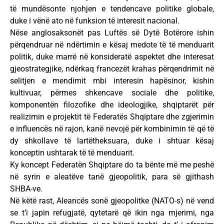
të mundësonte njohjen e tendencave politike globale,
duke i vënë ato në funksion të interesit nacional.
Nëse anglosaksonët pas Luftës së Dytë Botërore ishin
përqendruar në ndërtimin e kësaj medote të të menduarit
politik, duke marrë në konsideratë aspektet dhe interesat
gjeostrategjike, ndërkaq francezët krahas përqendrimit në
selitjen e mendimit mbi interesin hapësinor, kishin
kultivuar, përmes shkencave sociale dhe politike,
komponentën filozofike dhe ideologjike, shqiptarët për
realizimin e projektit të Federatës Shqiptare dhe zgjerimin
e influencës në rajon, kanë nevojë për kombinimin të që të
dy shkollave të lartëtheksuara, duke i shtuar kësaj
konceptin ushtarak të të menduarit.
Ky koncept Federatën Shqiptare do ta bënte më me peshë
në syrin e aleatëve tanë gjeopolitik, para së gjithash
SHBA-ve.
Në këtë rast, Aleancës sonë gjeopolitke (NATO-s) në vend
se t’i japin refugjatë, qytetarë që ikin nga mjerimi, nga