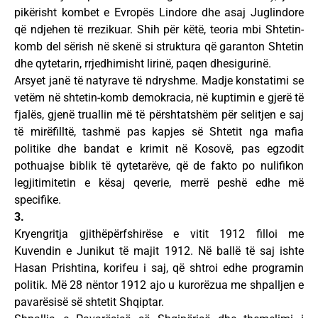
pikërisht kombet e Evropës Lindore dhe asaj Juglindore
që ndjehen të rrezikuar. Shih për këtë, teoria mbi Shtetin-
komb del sërish në skenë si struktura që garanton Shtetin
dhe qytetarin, rrjedhimisht lirinë, paqen dhesigurinë.
Arsyet janë të natyrave të ndryshme. Madje konstatimi se
vetëm në shtetin-komb demokracia, në kuptimin e gjerë të
fjalës, gjenë truallin më të përshtatshëm për selitjen e saj
të mirëfilltë, tashmë pas kapjes së Shtetit nga mafia
politike dhe bandat e krimit në Kosovë, pas egzodit
pothuajse biblik të qytetarëve, që de fakto po nulifikon
legjitimitetin e kësaj qeverie, merrë peshë edhe më
specifike.
3.
Kryengritja gjithëpërfshirëse e vitit 1912 filloi me
Kuvendin e Junikut të majit 1912. Në ballë të saj ishte
Hasan Prishtina, korifeu i saj, që shtroi edhe programin
politik. Më 28 nëntor 1912 ajo u kurorëzua me shpalljen e
pavarësisë së shtetit Shqiptar.