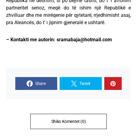
Republika në dështim, si po bëjmë tashti, do t’ i afronim
partneritet serioz, meqë do të ishim një Republikë e
zhvilluar dhe me mirëqenie për qytetarë, rrjedhimisht asaj,
pra Aleancës, do t’ i jipnim gjeneralë e ushtarë.
– Kontakti me autorin:
sramabaja@hotmail.com
Share
Tweet
Shiko Komentet (0)