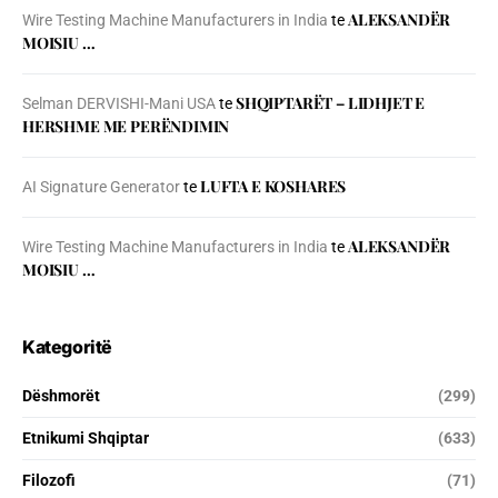
ALEKSANDËR
Wire Testing Machine Manufacturers in India
te
MOISIU …
SHQIPTARËT – LIDHJET E
Selman DERVISHI-Mani USA
te
HERSHME ME PERËNDIMIN
LUFTA E KOSHARES
AI Signature Generator
te
ALEKSANDËR
Wire Testing Machine Manufacturers in India
te
MOISIU …
Kategoritë
Dëshmorët
(299)
Etnikumi Shqiptar
(633)
Filozofi
(71)