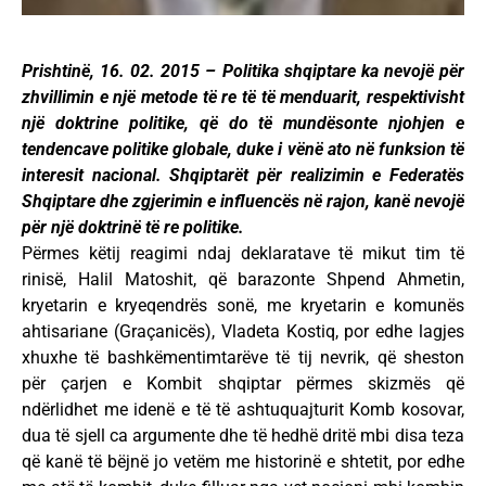
Prishtinë, 16. 02. 2015 – Politika shqiptare ka nevojë për
zhvillimin e një metode të re të të menduarit, respektivisht
një doktrine politike, që do të mundësonte njohjen e
tendencave politike globale, duke i vënë ato në funksion të
interesit nacional. Shqiptarët për realizimin e Federatës
Shqiptare dhe zgjerimin e influencës në rajon, kanë nevojë
për një doktrinë të re politike.
Përmes këtij reagimi ndaj deklaratave të mikut tim të
rinisë, Halil Matoshit, që barazonte Shpend Ahmetin,
kryetarin e kryeqendrës sonë, me kryetarin e komunës
ahtisariane (Graçanicës), Vladeta Kostiq, por edhe lagjes
xhuxhe të bashkëmentimtarëve të tij nevrik, që sheston
për çarjen e Kombit shqiptar përmes skizmës që
ndërlidhet me idenë e të të ashtuquajturit Komb kosovar,
dua të sjell ca argumente dhe të hedhë dritë mbi disa teza
që kanë të bëjnë jo vetëm me historinë e shtetit, por edhe