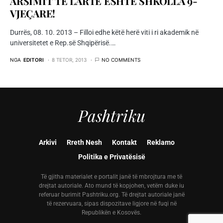
ARSIMIT TË LARTË ËSHTË SHKOLLA 9-
VJEÇARE!
Durrës, 08. 10. 2013 – Filloi edhe këtë herë viti i ri akademik në
universitetet e Rep.së Shqipërisë.…
NGA
EDITORI
8 TETOR, 2013
NO COMMENTS
Pashtriku
Arkivi
Rreth Nesh
Kontakt
Reklamo
Politika e Privatësisë
Të gjitha materialet e portalit janë të mbrojtura me të
drejtat autoriale. Ato mund të kopjohen, vetëm duke iu
referuar burimit Pashtriku.org. Të drejtat autoriale janë
të rezervuara, sipas dispozitave ligjore në fuqi në
Republikën e Kosovës.