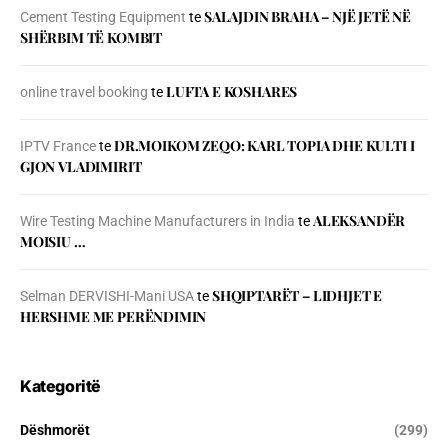
SALAJDIN BRAHA – NJЁ JETЁ NЁ
Cement Testing Equipment
te
SHЁRBIM TЁ KOMBIT
LUFTA E KOSHARES
online travel booking
te
DR.MOIKOM ZEQO: KARL TOPIA DHE KULTI I
IPTV France
te
GJON VLADIMIRIT
ALEKSANDËR
Wire Testing Machine Manufacturers in India
te
MOISIU …
SHQIPTARËT – LIDHJET E
Selman DERVISHI-Mani USA
te
HERSHME ME PERËNDIMIN
Kategoritë
Dëshmorët
(299)