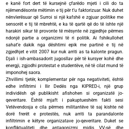
e kanë fort dert të kursejnë çfarëdo mjeti i cili do ta
njëmendësonte mëtimin e tij për t’u faktorizuar. Nuk duhet
nënvlerësuar që Surroi si një kafshë e zgjuar politike me
sensorët e tij të mbrehtë, e ka të qartë që do të ishte një
harakiri sikur të provonte të mësynte në zgjedhje përmes
ndonjë partie a organizimi të ri politik. Ai fshikullohet
sahat’e dakik nga dështimi epik me partinë e tij në
zgjedhjet e vitit 2007 kur nuk arriti as ta kalonte pragun.
Djali i ish-ambasadorit jugosllav për të kursyer kohë dhe
energji, zgjodhi protestat e studentëve, në të cilat mund të
imponohej saora.
Zhvillimi tjetër, komplementar për nga negativiteti, është
edhe infiltrimi i Ilir Dedës nga KIPRED-i, një grup
individësh që publikisht afishohen si organizatë jo-
qeveritare. Është mjaft i pakuptueshëm fakti sesi
Vetëvendosja e cila përmes militantëve të saj kishte në
dorë frerët e protestës, nuk arriti ta parandalonte
infiltrimin e këtyre organizatave jo-qeveritare. Duket se
konfliktualiteti dhe antagonizmi midis VV-së dhe