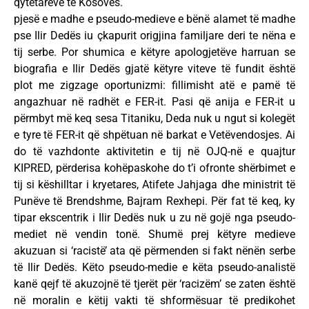
qytetarëve të Kosovës.
pjesë e madhe e pseudo-medieve e bënë alamet të madhe
pse Ilir Dedës iu çkapurit origjina familjare deri te nëna e
tij serbe. Por shumica e këtyre apologjetëve harruan se
biografia e Ilir Dedës gjatë këtyre viteve të fundit është
plot me zigzage oportunizmi: fillimisht atë e pamë të
angazhuar në radhët e FER-it. Pasi që anija e FER-it u
përmbyt më keq sesa Titaniku, Deda nuk u ngut si kolegët
e tyre të FER-it që shpëtuan në barkat e Vetëvendosjes. Ai
do të vazhdonte aktivitetin e tij në OJQ-në e quajtur
KIPRED, përderisa kohëpaskohe do t’i ofronte shërbimet e
tij si këshilltar i kryetares, Atifete Jahjaga dhe ministrit të
Punëve të Brendshme, Bajram Rexhepi. Për fat të keq, ky
tipar ekscentrik i Ilir Dedës nuk u zu në gojë nga pseudo-
mediet në vendin tonë. Shumë prej këtyre medieve
akuzuan si ‘racistë’ ata që përmenden si fakt nënën serbe
të Ilir Dedës. Këto pseudo-medie e këta pseudo-analistë
kanë qejf të akuzojnë të tjerët për ‘racizëm’ se zaten është
në moralin e këtij vakti të shformësuar të predikohet