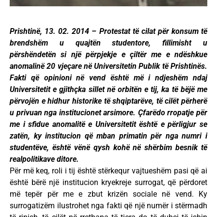
Prishtinë, 13. 02. 2014 – Protestat të cilat për konsum të
brendshëm u quajtën studentore, fillimisht u
përshëndetën si një përpjekje e çiltër me e ndëshkue
anomalinë 20 vjeçare në Universitetin Publik të Prishtinës.
Fakti që opinioni në vend është më i ndjeshëm ndaj
Universitetit e gjithçka sillet në orbitën e tij, ka të bëjë me
përvojën e hidhur historike të shqiptarëve, të cilët përherë
u privuan nga institucionet arsimore. Çfarëdo rropatje për
me i sfidue anomalitë e Universitetit është e përligjur se
zatën, ky institucion që mban primatin për nga numri i
studentëve, është vënë qysh kohë në shërbim besnik të
realpolitikave ditore.
Për më keq, roli i tij është stërkequr vajtueshëm pasi që ai
është bërë një institucion kryekreje surrogat, që përdoret
më tepër për me e zbut krizën sociale në vend. Ky
surrogatizëm ilustrohet nga fakti që një numër i stërmadh