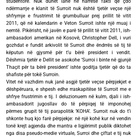
studentore. Nuk duhet lanë në harresë fakti që çdo
ndërmarrje e klanit të Surroit nuk është tjetër veçse një
shfrymje e frustrimit të grumbulluar prej prillit të vitit
2011, që në kalendarin e Veton Surroit ishte një muaj i
nemtë. Pikërisht, në javën e parë të prillit të vitit 2011, ish-
ambasadori amerikan në Kosovë, Christopher Dell, i vuri
gozhdat e fundit arkivolit të Surroit dhe ëndrrës së tij të
këputun në gjysmë për t’u bërë president i vendit.
Dëshmia tjetër e Dellit se asokohe ‘Surroi i binte në gjunjë
Thaçit për ta bërë president’ ishte goditja tjetër që do ta
shafiste për tokë Surroin.
Vitet në vazhdim nuk janë asgjë tjetër veçse përpjekjet e
dëshpëruara, e shpesh edhe rraskapitëse të Surroit me e
shfrye frustrimin e tij. I deluzionuem në kulm, djali i ish-
ambasadorit jugosllav do të përpiqej të imponohej
përmes grupit të tij parapolitik ‘KOHA’. Surroit nuk do t’i
shkonte huq kjo farë përpjekje: në një kohë kur në vendin
tonë krejt agjenda dhe mantra e ligjërimit publik diktohet
nga disa pseudo-medie virtuale, Surroi dhe çiftat e tij nuk