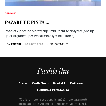
OPINIONE
PAZARET E PISTA …
Pazaret e pista në Marëveshjet mbi Pasuritë Natyrore janë një
tjetër Argument për Pezullimin e tyre Isuf Tushe,…
NGA
EDITORI
1 SHKURT, 2023
NO COMMENTS
Pashtriku
Arkivi
Rreth Nesh
Kontakt
Reklamo
Politika e Privatësisë
Të gjitha materialet e portalit janë të mbrojtura me të
drejtat autoriale. Ato mund të kopjohen, vetëm duke iu