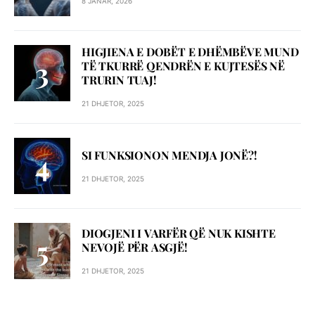
8 JANAR, 2026
HIGJIENA E DOBËT E DHËMBËVE MUND
TË TKURRË QENDRËN E KUJTESËS NË
TRURIN TUAJ!
21 DHJETOR, 2025
SI FUNKSIONON MENDJA JONË?!
21 DHJETOR, 2025
DIOGJENI I VARFËR QË NUK KISHTE
NEVOJË PËR ASGJË!
21 DHJETOR, 2025