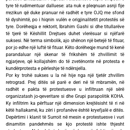
tyre të rudimentuar dalluese: ata nuk e pleqnuan asnji fije
rrezikun që duke pranuar në radhët e tyre OJQ me sfond
të dyshimtë, po i hiqnin vulën e origjinalitetit protestës së
tyre. Dorëheqja e rektorit, Ibrahim Gashi si dhe titullarëve
të tjerë të Këshillit Drejtues duhet vlerësuar si njëfarë
suksesi. Në terma simbolik, ajo shënon një betejë të fituar,
por jo edhe një luftë të fituar. Këto dorëheqje mund të kenë
parandaluar një skenar të frikshëm të zhvillimit të
ngjarjeve, që kollajshëm do të zvetënonte në protesta e
kundërprotesta e përleshje të ndërsjella.
Por ky trohë sukses u la në hije nga një tjetër zhvillim
retrograd. Prej ditës së parë e deri në të mbramën, në
radhët e pakta të protestuesve u infiltruan një sërë
organizatash jo-qeveritare si dhe Grupi parapolitik KOHA.
Ky infiltrim ka përftuar një dimension krejtësisht të ri në
këtë hallakamë, ku zëri i profanëve është kryefjalë e ditës.
Depërtimi i klanit të Surroit në mesin e protestuesve i vuri
dinamitin pandehmës se kjo protestë ishte thjesht