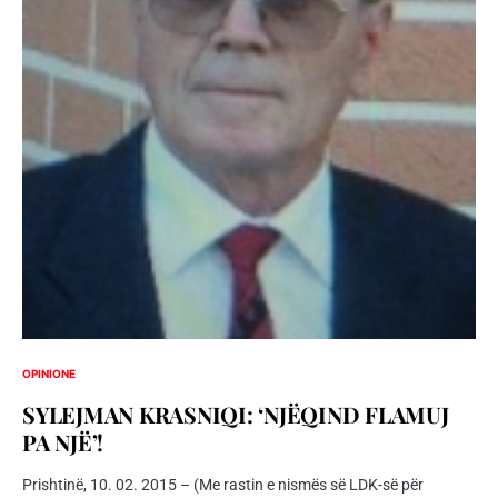
OPINIONE
SYLEJMAN KRASNIQI: ‘NJËQIND FLAMUJ
PA NJË’!
Prishtinë, 10. 02. 2015 – (Me rastin e nismës së LDK-së për