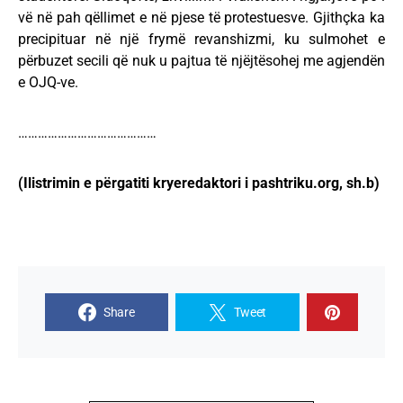
vë në pah qëllimet e në pjese të protestuesve. Gjithçka ka
precipituar në një frymë revanshizmi, ku sulmohet e
përbuzet secili që nuk u pajtua të njëjtësohej me agjendën
e OJQ-ve.
……………………………………
(Ilistrimin e përgatiti kryeredaktori i pashtriku.org, sh.b)
Share
Tweet