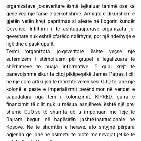
organizatave jo-qeveritare është tejkaluar tanimë ose ka
qenë veç një farsë e përkohshme. Armiqtë e dikurshëm e
gjetën vetën krejt papritmas si aleatë në llogorin kundër
Qeverisë. Infiltrimi i të ashtuquajturave organizata jo-
qeveritare nuk është çfarëdo ndërhyrje, por një ndërhyrje e
ligë dhe e paskrupullt.
Termi ‘organizata jo-qeveritare’ është veçse një
eufemizëm i stërholluem për grupet e legalizuara të
shërbimeve të huaja informative. E quaj krejt të
panevojshme sikur ta citoj pikëpërpikë James Patras, i cili
në një dorë artikujsh të mbrehtë vëren sesi OJQ-të janë një
kolonë e pestë e imperializmit perëndimor në vendet e
sapodalura nga terri i kolonizimit. KIPRED, gurra e
financimit të cilit nuk u mësua asnjëherë, është një prej
shumë OJQ-ve të shumta që u imponuan me ‘leje të
Bajram begut’ në hapësirën jashtë-institucionale në
Kosovë. Në të shumtën e herave, ato shtyjnë përpara
agjenda që janë në asimetri të plotë me nevojat jetike të