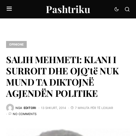
Pashtriku
OPINIONE
SALIH MEHMETI: KLANI I
SURROIT DHE OJQ’të NUK
MUND TA DIKTOJNË
AGJENDËN POLITIKE
NGA
EDITORI
13 SHKURT, 2014
7 MINUTA PËR TË LEXUAR
NO COMMENTS