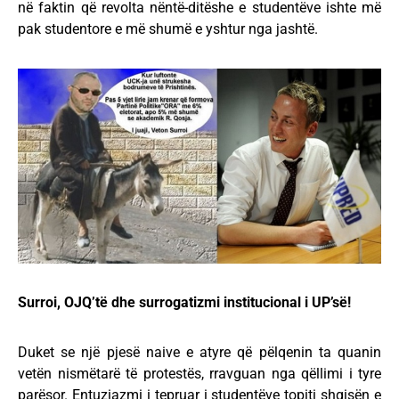
në faktin që revolta nëntë-ditëshe e studentëve ishte më
pak studentore e më shumë e yshtur nga jashtë.
Surroi, OJQ’të dhe surrogatizmi institucional i UP’së!
Duket se një pjesë naive e atyre që pëlqenin ta quanin
vetën nismëtarë të protestës, rravguan nga qëllimi i tyre
parësor. Entuziazmi i tepruar i studentëve topiti shqisën e