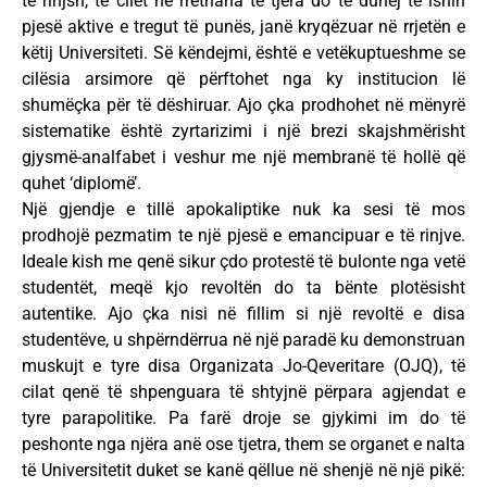
të rinjsh, të cilët në rrethana të tjera do të duhej të ishin
pjesë aktive e tregut të punës, janë kryqëzuar në rrjetën e
këtij Universiteti. Së këndejmi, është e vetëkuptueshme se
cilësia arsimore që përftohet nga ky institucion lë
shumëçka për të dëshiruar. Ajo çka prodhohet në mënyrë
sistematike është zyrtarizimi i një brezi skajshmërisht
gjysmë-analfabet i veshur me një membranë të hollë që
quhet ‘diplomë’.
Një gjendje e tillë apokaliptike nuk ka sesi të mos
prodhojë pezmatim te një pjesë e emancipuar e të rinjve.
Ideale kish me qenë sikur çdo protestë të bulonte nga vetë
studentët, meqë kjo revoltën do ta bënte plotësisht
autentike. Ajo çka nisi në fillim si një revoltë e disa
studentëve, u shpërndërrua në një paradë ku demonstruan
muskujt e tyre disa Organizata Jo-Qeveritare (OJQ), të
cilat qenë të shpenguara të shtyjnë përpara agjendat e
tyre parapolitike. Pa farë droje se gjykimi im do të
peshonte nga njëra anë ose tjetra, them se organet e nalta
të Universitetit duket se kanë qëllue në shenjë në një pikë: