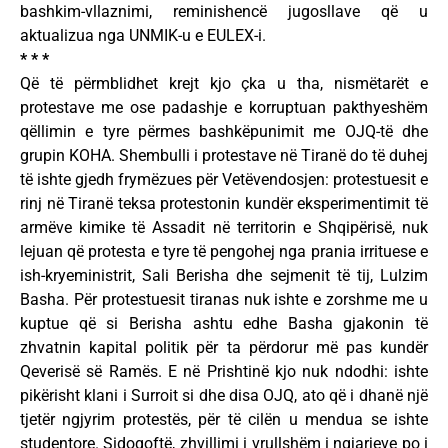
bashkim-vllaznimi, reminishencë jugosllave që u
aktualizua nga UNMIK-u e EULEX-i.
* * *
Që të përmblidhet krejt kjo çka u tha, nismëtarët e
protestave me ose padashje e korruptuan pakthyeshëm
qëllimin e tyre përmes bashkëpunimit me OJQ-të dhe
grupin KOHA. Shembulli i protestave në Tiranë do të duhej
të ishte gjedh frymëzues për Vetëvendosjen: protestuesit e
rinj në Tiranë teksa protestonin kundër eksperimentimit të
armëve kimike të Assadit në territorin e Shqipërisë, nuk
lejuan që protesta e tyre të pengohej nga prania irrituese e
ish-kryeministrit, Sali Berisha dhe sejmenit të tij, Lulzim
Basha. Për protestuesit tiranas nuk ishte e zorshme me u
kuptue që si Berisha ashtu edhe Basha gjakonin të
zhvatnin kapital politik për ta përdorur më pas kundër
Qeverisë së Ramës. E në Prishtinë kjo nuk ndodhi: ishte
pikërisht klani i Surroit si dhe disa OJQ, ato që i dhanë një
tjetër ngjyrim protestës, për të cilën u mendua se ishte
studentore. Sidoqoftë, zhvillimi i vrullshëm i ngjarjeve po i