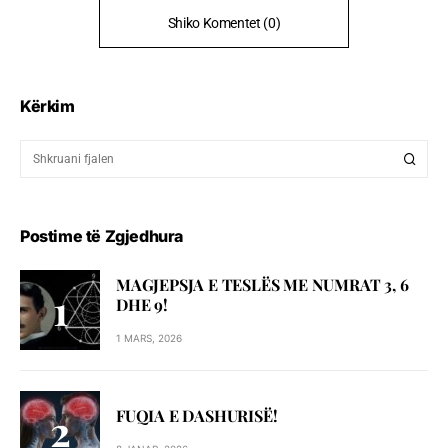
Shiko Komentet (0)
Kërkim
Postime të Zgjedhura
MAGJEPSJA E TESLËS ME NUMRAT 3, 6
DHE 9!
1 MARS, 2026
FUQIA E DASHURISË!