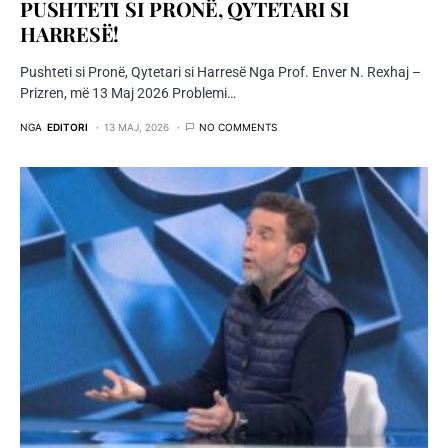
PUSHTETI SI PRONЁ, QYTETARI SI
HARRESЁ!
Pushteti si Pronë, Qytetari si Harresë Nga Prof. Enver N. Rexhaj –
Prizren, më 13 Maj 2026 Problemi…
NGA
EDITORI
13 MAJ, 2026
NO COMMENTS