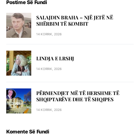
Postime Së Fundi
SALAJDIN BRAHA – NJЁ JETЁ NЁ
SHЁRBIM TЁ KOMBIT
14 KORRIK, 2026
LINDJA E LRSHJ
14 KORRIK, 2026
PËRMENDJET MË TË HERSHME TË
SHQIPTARËVE DHE TË SHQIPES
14 KORRIK, 2026
Komente Së Fundi