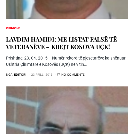
OPINIONE
LAVDIM HAMIDI: ME LISTAT FALSË TË
VETERANËVE – KREJT KOSOVA UÇK!
Prishtinë, 23. 04. 2015 – Numër rekord të pjesëtarëve ka shënuar
Ushtria Çlirimtare e Kosovës (UÇK) në vitin…
NGA
EDITORI
23 PRILL, 2015
NO COMMENTS