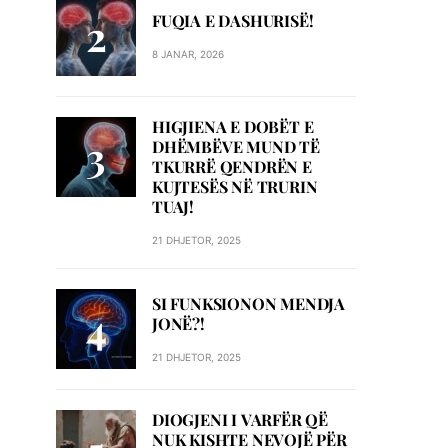
FUQIA E DASHURISË!
8 JANAR, 2026
HIGJIENA E DOBËT E
DHËMBËVE MUND TË
TKURRË QENDRËN E
KUJTESËS NË TRURIN
TUAJ!
21 DHJETOR, 2025
SI FUNKSIONON MENDJA
JONË?!
21 DHJETOR, 2025
DIOGJENI I VARFËR QË
NUK KISHTE NEVOJË PËR