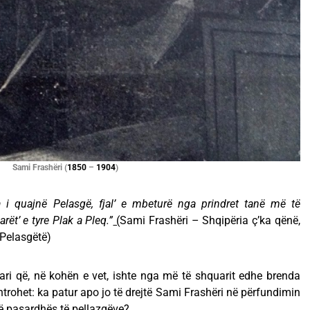
Sami Frashëri (
1850
–
1904
)
a i quajnë Pelasgë, fjal’ e mbeturë nga prindret tanë më të
rët’ e tyre Plak a Pleq.”
(
Sami Frashëri – Shqipëria ç’ka qënë,
, Pelasgëtë)
ari që, në kohën e vet, ishte nga më të shquarit edhe brenda
trohet: ka patur apo jo të drejtë Sami Frashëri në përfundimin
anë pasardhës të pellazgëve?