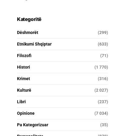
Kategoritë
Dëshmorët
(299)
Etnikumi Shqiptar
(633)
Filozofi
(71)
Histori
(1 770)
Krimet
(316)
Kulturë
(2 027)
Libri
(237)
Opinione
(7 034)
Pa Kategorizuar
(35)