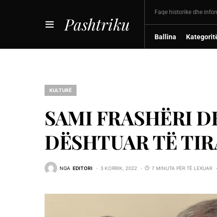
Faqe historike dhe info
Pashtriku
Ballina
Kategorit
KULTURË
SAMI FRASHËRI D
DËSHTUAR TË TIR
NGA
EDITORI
3 KORRIK, 2022
7 MINUTA PËR TË LEXUAR