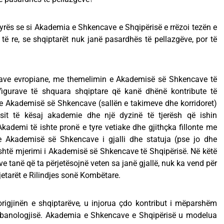
nyrës se si Akademia e Shkencave e Shqipërisë e rrëzoi tezën e
zë të re, se shqiptarët nuk janë pasardhës të pellazgëve, por të
asave evropiane, me themelimin e Akademisë së Shkencave të
 figurave të shquara shqiptare që kanë dhënë kontribute të
e Akademisë së Shkencave (sallën e takimeve dhe korridoret)
sit të kësaj akademie dhe një dyzinë të tjerësh që ishin
Akademi të ishte pronë e tyre vetiake dhe gjithçka fillonte me
e Akademisë së Shkencave i gjalli dhe statuja (pse jo dhe
y është mjerimi i Akademisë së Shkencave të Shqipërisë. Në këtë
e tanë që ta përjetësojnë veten sa janë gjallë, nuk ka vend për
ijetarët e Rilindjes sonë Kombëtare.
rigjinën e shqiptarëve
,
u injorua çdo kontribut i mëparshëm
lbanologjisë. Akademia e Shkencave e Shqipërisë u modelua