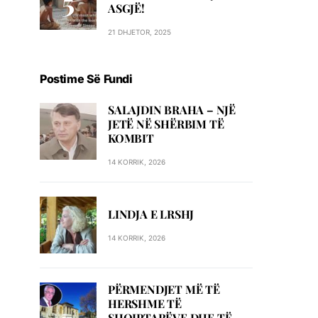
ASGJË!
21 DHJETOR, 2025
Postime Së Fundi
SALAJDIN BRAHA – NJЁ
JETЁ NЁ SHЁRBIM TЁ
KOMBIT
14 KORRIK, 2026
LINDJA E LRSHJ
14 KORRIK, 2026
PËRMENDJET MË TË
HERSHME TË
SHQIPTARËVE DHE TË