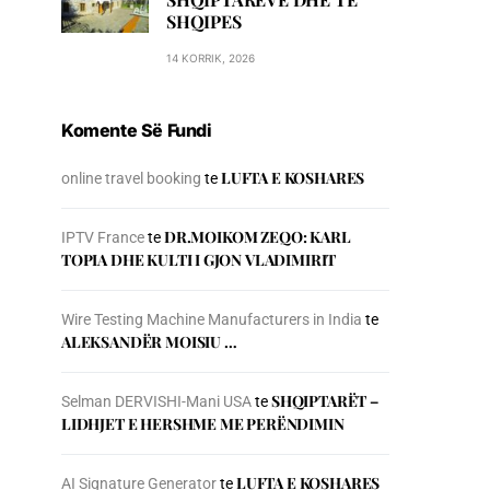
SHQIPES
14 KORRIK, 2026
Komente Së Fundi
LUFTA E KOSHARES
online travel booking
te
DR.MOIKOM ZEQO: KARL
IPTV France
te
TOPIA DHE KULTI I GJON VLADIMIRIT
Wire Testing Machine Manufacturers in India
te
ALEKSANDËR MOISIU …
SHQIPTARËT –
Selman DERVISHI-Mani USA
te
LIDHJET E HERSHME ME PERËNDIMIN
LUFTA E KOSHARES
AI Signature Generator
te