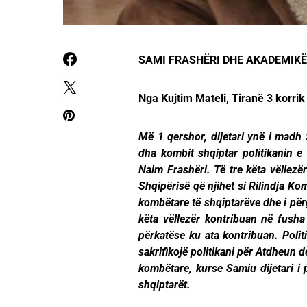
SAMI FRASHËRI DHE AKADEMIKË
Nga Kujtim Mateli, Tiranë 3 korri
Më 1 qershor, dijetari ynë i madh S
dha kombit shqiptar politikanin 
Naim Frashëri. Të tre këta vëllezë
Shqipërisë që njihet si Rilindja Ko
kombëtare të shqiptarëve dhe i përg
këta vëllezër kontribuan në fush
përkatëse ku ata kontribuan. Polit
sakrifikojë politikani për Atdheun 
kombëtare, kurse Samiu dijetari i
shqiptarët.