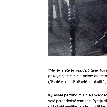
“Më t
ë
vjetërtë prindërt tanë bot
pastajmë, të cilëtë quaninë më të pa
ç’është e ç’do të bëhetë, kapitulli 1
Ky është përfundim i një shkencët
vetë perandorisë osmane. Pyetja sh
e tij si shkencëtar se shqiptarët j