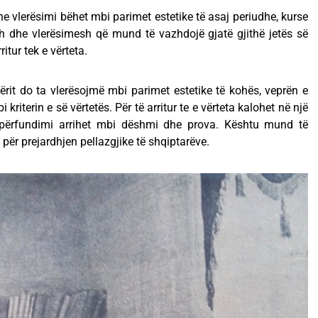
dhe vlerësimi bëhet mbi parimet estetike të asaj periudhe, kurse
h dhe vlerësimesh që mund të vazhdojë gjatë gjithë jetës së
itur tek e vërteta.
rit do ta vlerësojmë mbi parimet estetike të kohës, veprën e
kriterin e së vërtetës. Për të arritur te e vërteta kalohet në një
 përfundimi arrihet mbi dëshmi dhe prova. Kështu mund të
për prejardhjen pellazgjike të shqiptarëve.