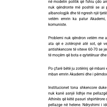
në modelin politik që fshiu çdo ar
nuk qëndronte më poshtë se ai po
albanologjik dhe të ngresh një tjetë
vetëm emrin ka patur Akademi, n
komuniste.
Problemi nuk qëndron vetëm me at
ata që e zotërojnë atë sot, që veg
antishkencore të viteve 60-70 se je
të moçëm që bota e qytetëruar dhe 
Po çfarë bëtë ju zotërinj që mbani
mban emrin Akademi dhe i përndoqët 
Institucionet tona shkencore duk
nuk kanë asnjë lidhje me pellazgët
Athinës që këtë pasuri shpirtërore 
pellazge në helene. Ndryshimi i ide