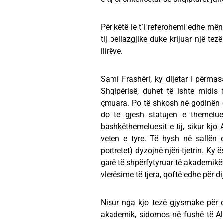
Për këtë le t`i referohemi edhe më
tij pellazgjike duke krijuar një te
ilirëve.
Sami Frashëri, ky dijetar i përm
Shqipërisë, duhet të ishte midis
çmuara. Po të shkosh në godinën 
do të gjesh statujën e themelue
bashkëthemeluesit e tij, sikur kjo 
veten e tyre. Të hysh në sallën 
portretet) dyzojnë njëri-tjetrin. K
garë të shpërfytyruar të akademikëv
vlerësime të tjera, qoftë edhe për d
Nisur nga kjo tezë gjysmake për o
akademik, sidomos në fushë të A