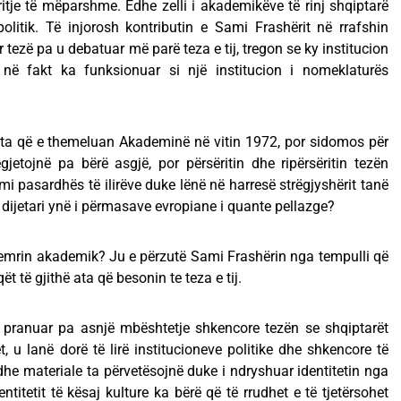
ritje të mëparshme. Edhe zelli i akademikëve të rinj shqiptarë
litik. Të injorosh kontributin e Sami Frashërit në rrafshin
r tezë pa u debatuar më parë teza e tij, tregon se ky institucion
ë fakt ka funksionuar si një institucion i nomeklaturës
a që e themeluan Akademinë në vitin 1972, por sidomos për
jetojnë pa bërë asgjë, por përsëritin dhe ripërsëritin tezën
mi pasardhës të ilirëve duke lënë në harresë strëgjyshërit tanë
dijetari ynë i përmasave evropiane i quante pellazge?
 emrin akademik? Ju e përzutë Sami Frashërin nga tempulli që
të gjithë ata që besonin te teza e tij.
e pranuar pa asnjë mbështetje shkencore tezën se shqiptarët
, u lanë dorë të lirë institucioneve politike dhe shkencore të
dhe materiale ta përvetësojnë duke i ndryshuar identitetin nga
ntitetit të kësaj kulture ka bërë që të rrudhet e të tjetërsohet