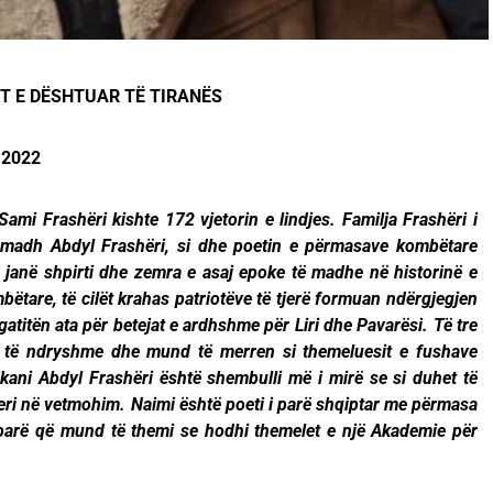
T E DËSHTUAR TË TIRANËS
k 2022
ami Frashëri kishte 172 vjetorin e lindjes. Familja Frashëri i
e madh Abdyl Frashëri, si dhe poetin e përmasave kombëtare
r janë shpirti dhe zemra e asaj epoke të madhe në historinë e
mbëtare, të cilët krahas patriotëve të tjerë formuan ndërgjegjen
atitën ata për betejat e ardhshme për Liri dhe Pavarësi. Të tre
a të ndryshme dhe mund të merren si themeluesit e fushave
ikani Abdyl Frashëri është shembulli më i mirë se si duhet të
deri në vetmohim. Naimi është poeti i parë shqiptar me përmasa
 parë që mund të themi se hodhi themelet e një Akademie për