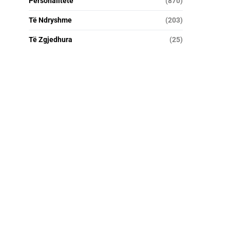
Personalitete
(870)
Të Ndryshme
(203)
Të Zgjedhura
(25)