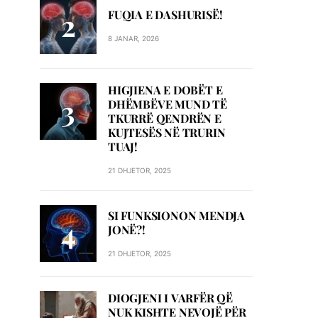
FUQIA E DASHURISË!
8 JANAR, 2026
HIGJIENA E DOBËT E
DHËMBËVE MUND TË
TKURRË QENDRËN E
KUJTESËS NË TRURIN
TUAJ!
21 DHJETOR, 2025
SI FUNKSIONON MENDJA
JONË?!
21 DHJETOR, 2025
DIOGJENI I VARFËR QË
NUK KISHTE NEVOJË PËR