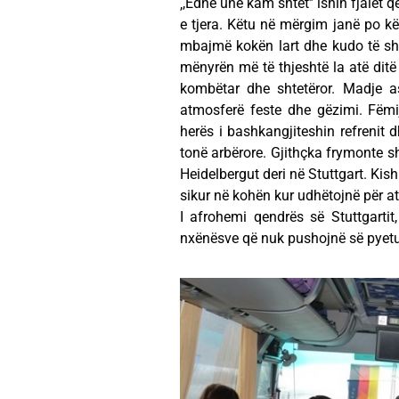
‚,Edhe unë kam shtet’’ ishin fjalët
e tjera. Këtu në mërgim janë po kët
mbajmë kokën lart dhe kudo të s
mënyrën më të thjeshtë la atë ditë 
kombëtar dhe shtetëror. Madje a
atmosferë feste dhe gëzimi. Fëmi
herës i bashkangjiteshin refrenit d
tonë arbërore. Gjithçka frymonte sh
Heidelbergut deri në Stuttgart. Kish
sikur në kohën kur udhëtojnë për a
I afrohemi qendrës së Stuttgartit,
nxënësve që nuk pushojnë së pyetur