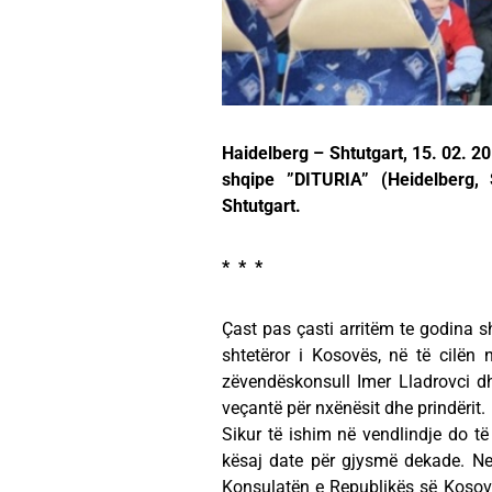
Haidelberg – Shtutgart, 15. 02. 
shqipe ”DITURIA” (Heidelberg,
Shtutgart.
* * *
Çast pas çasti arritëm te godina s
shtetëror i Kosovës, në të cilën 
zëvendëskonsull Imer Lladrovci dhe 
veçantë për nxënësit dhe prindërit.
Sikur të ishim në vendlindje do 
kësaj date për gjysmë dekade. Ne
Konsulatën e Republikës së Kosovë