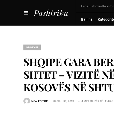
Faqe historike dhe info
Pashtriku
Ballina
Kategorit
OPINIONE
SHQIPE GARA BER
SHTET – VIZITË N
KOSOVËS NË SHT
NGA
EDITORI
28 SHKURT, 2013
4 MINUTA PËR TË LEXUAR