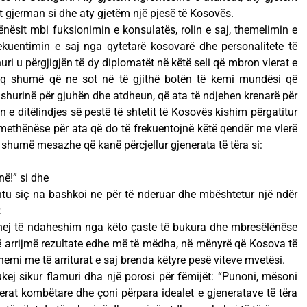
et gjerman si dhe aty gjetëm një pjesë të Kosovës.
ësit mbi fuksionimin e konsulatës, rolin e saj, themelimin e
rekuentimin e saj nga qytetarë kosovarë dhe personalitete të
i u përgjigjën të dy diplomatët në këtë seli që mbron vlerat e
koi aq shumë që ne sot në të gjithë botën të kemi mundësi që
ashurinë për gjuhën dhe atdheun, që ata të ndjehen krenarë për
n e ditëlindjes së pestë të shtetit të Kosovës kishim përgatitur
methënëse për ata që do të frekuentojnë këtë qendër me vlerë
 shumë mesazhe që kanë përcjellur gjenerata të tëra si:
në!” si dhe
tu siç na bashkoi ne për të nderuar dhe mbështetur një ndër
.
hej të ndaheshim nga këto çaste të bukura dhe mbresëlënëse
 arrijmë rezultate edhe më të mëdha, në mënyrë që Kosova të
emi me të arriturat e saj brenda këtyre pesë viteve mvetësi.
kej sikur flamuri dha një porosi për fëmijët: “Punoni, mësoni
rat kombëtare dhe çoni përpara idealet e gjeneratave të tëra