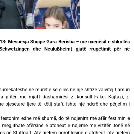
2013: Mësuesja Shqipe Gara Berisha – me nxënësit e shkollës
 Schwetzingen dhe Neulußheim) gjatë rrugëtimit për në
humëkatëshe në muret e së cilës në një shtizë valvitej flamuri
na pritën me mjaft dashamirësi z. konsull Faket Kajtazi, z.
pjesëtarë tjerë të këtij stafi. Ishte një nderë dhe përjetim i
të festonim edhe më shumë, do të ndjenim më afër festimin e
 megjithatë afërsinë e atdheut e ndjemë me vizitën tonë në
s në Stuttgart. Aty gjetëm ngrohtësinë e atdheut, aty gjetëm