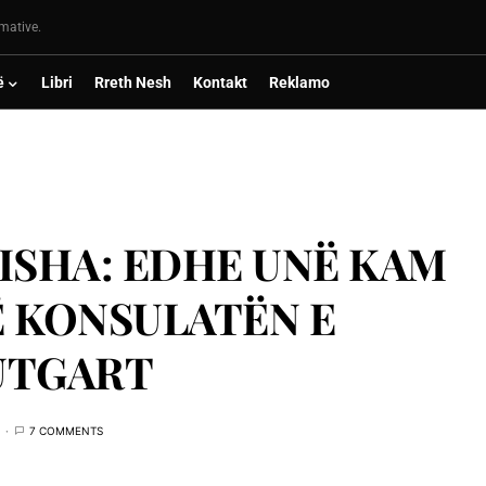
rmative.
ë
Libri
Rreth Nesh
Kontakt
Reklamo
ISHA: EDHE UNË KAM
Ë KONSULATËN E
UTGART
7 COMMENTS