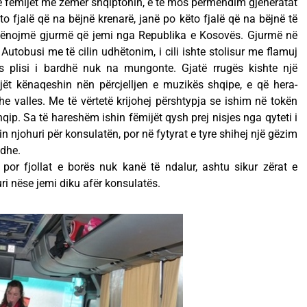
 që fëmijët me zemër shqiptonin, e të mos përmendim gjeneratat
o fjalë që na bëjnë krenarë, janë po këto fjalë që na bëjnë të
hënojmë gjurmë që jemi nga Republika e Kosovës. Gjurmë në
Autobusi me të cilin udhëtonim, i cili ishte stolisur me flamuj
s plisi i bardhë nuk na mungonte. Gjatë rrugës kishte një
jët kënaqeshin nën përcjelljen e muzikës shqipe, e që hera-
he valles. Me të vërtetë krijohej përshtypja se ishim në tokën
qip. Sa të hareshëm ishin fëmijët qysh prej nisjes nga qyteti i
in njohuri për konsulatën, por në fytyrat e tyre shihej një gëzim
tdhe.
 por fjollat e borës nuk kanë të ndalur, ashtu sikur zërat e
i nëse jemi diku afër konsulatës.