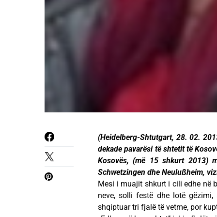
(Heidelberg-Shtutgart, 28. 02. 201
dekade pavarësi të shtetit të Kosov
Kosovës, (më 15 shkurt 2013) me
Schwetzingen dhe Neulußheim, vizi
Mesi i muajit shkurt i cili edhe në 
neve, solli festë dhe lotë gëzim
shqiptuar tri fjalë të vetme, por k