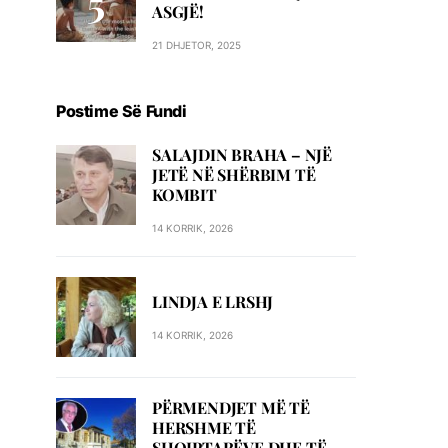
ASGJË!
21 DHJETOR, 2025
Postime Së Fundi
SALAJDIN BRAHA – NJЁ
JETЁ NЁ SHЁRBIM TЁ
KOMBIT
14 KORRIK, 2026
LINDJA E LRSHJ
14 KORRIK, 2026
PËRMENDJET MË TË
HERSHME TË
SHQIPTARËVE DHE TË