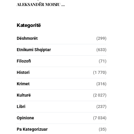
ALEKSANDËR MOISIU …
Kategoritë
Dëshmorët
(299)
Etnikumi Shqiptar
(633)
Filozofi
(71)
Histori
(1 770)
Krimet
(316)
Kulturë
(2 027)
Libri
(237)
Opinione
(7 034)
Pa Kategorizuar
(35)