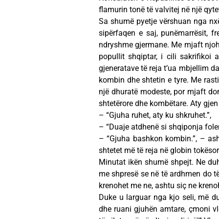
flamurin tonë të valvitej në një qyt
Sa shumë pyetje vërshuan nga nxën
sipërfaqen e saj, punëmarrësit, f
ndryshme gjermane. Me mjaft njohur
popullit shqiptar, i cili sakrifi
gjeneratave të reja t’ua mbjellim d
kombin dhe shtetin e tyre. Me rasti
një dhuratë modeste, por mjaft do
shtetërore dhe kombëtare. Aty gjen
– “Gjuha ruhet, aty ku shkruhet.”,
– “Duaje atdhenë si shqiponja fole
– “Gjuha bashkon kombin.”, – ash
shtetet më të reja në globin tokësor
Minutat ikën shumë shpejt. Ne du
me shpresë se në të ardhmen do të
krenohet me ne, ashtu siç ne krenoh
Duke u larguar nga kjo seli, më du
dhe ruani gjuhën amtare, çmoni vle