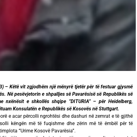
3) – Këtë vit zgjodhëm një mënyrë tjetër për të festuar gjysmë
ës. Në pesëvjetorin e shpalljes së Pavarësisë së Republikës së
 nxënësit e shkollës shqipe ”DITURIA” – për Heidelberg,
tuam Konsulatën e Republikës së Kosovës në Stuttgart.
borë e acar përcolli ngrohtësi dhe dashuri në zemrat e të gjithë
i, solli këngën më të fuqishme dhe zërin më të ëmbël për të
uptimplota “Urime Kosovë Pavarësia”.