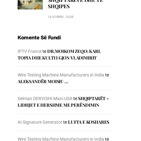
SHQIPES
14 KORRIK, 2026
Komente Së Fundi
DR.MOIKOM ZEQO: KARL
IPTV France
te
TOPIA DHE KULTI I GJON VLADIMIRIT
Wire Testing Machine Manufacturers in India
te
ALEKSANDËR MOISIU …
SHQIPTARËT –
Selman DERVISHI-Mani USA
te
LIDHJET E HERSHME ME PERËNDIMIN
LUFTA E KOSHARES
AI Signature Generator
te
Wire Testing Machine Manufacturers in India
te